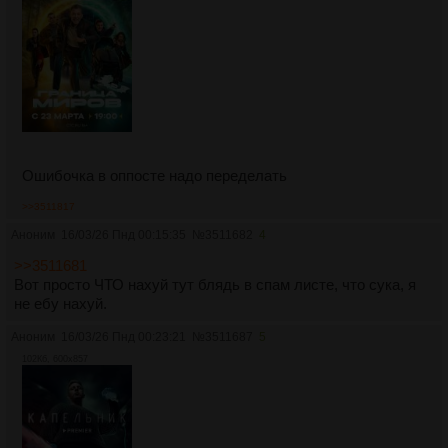
Ошибочка в оппосте надо переделать
>>3511817
Аноним
16/03/26 Пнд 00:15:35
№
3511682
4
>>3511681
Вот просто ЧТО нахуй тут блядь в спам листе, что сука, я
не ебу нахуй.
Аноним
16/03/26 Пнд 00:23:21
№
3511687
5
102Кб, 600x857