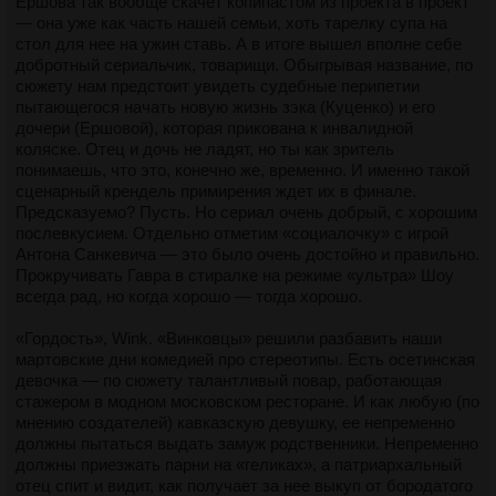
Ершова так вообще скачет копипастом из проекта в проект
— она уже как часть нашей семьи, хоть тарелку супа на
стол для нее на ужин ставь. А в итоге вышел вполне себе
добротный сериальчик, товарищи. Обыгрывая название, по
сюжету нам предстоит увидеть судебные перипетии
пытающегося начать новую жизнь зэка (Куценко) и его
дочери (Ершовой), которая прикована к инвалидной
коляске. Отец и дочь не ладят, но ты как зритель
понимаешь, что это, конечно же, временно. И именно такой
сценарный крендель примирения ждет их в финале.
Предсказуемо? Пусть. Но сериал очень добрый, с хорошим
послевкусием. Отдельно отметим «социалочку» с игрой
Антона Санкевича — это было очень достойно и правильно.
Прокручивать Гавра в стиралке на режиме «ультра» Шоу
всегда рад, но когда хорошо — тогда хорошо.
«Гордость», Wink. «Винковцы» решили разбавить наши
мартовские дни комедией про стереотипы. Есть осетинская
девочка — по сюжету талантливый повар, работающая
стажером в модном московском ресторане. И как любую (по
мнению создателей) кавказскую девушку, ее непременно
должны пытаться выдать замуж родственники. Непременно
должны приезжать парни на «геликах», а патриархальный
отец спит и видит, как получает за нее выкуп от бородатого