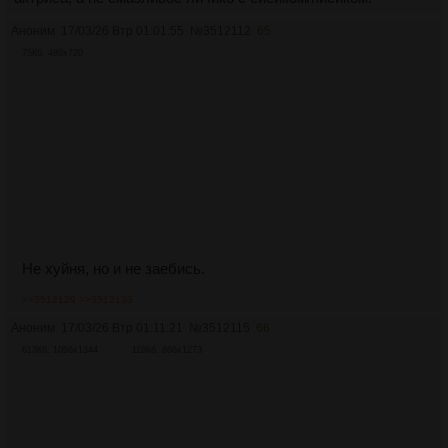
Аноним
17/03/26 Втр 01:01:55
№
3512112
65
75Кб, 480x720
Не хуйня, но и не заебись.
>>3512129
>>3512133
Аноним
17/03/26 Втр 01:11:21
№
3512115
66
613Кб, 1056x1344
118Кб, 866x1273