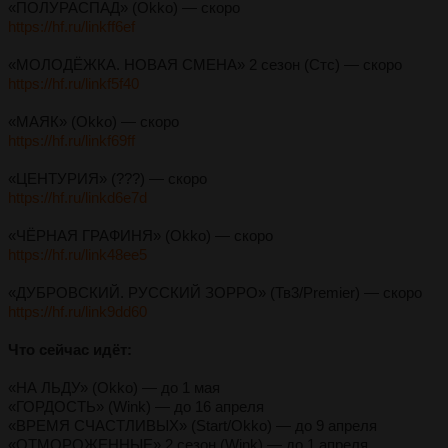
«ПОЛУРАСПАД» (Okko) — скоро
https://hf.ru/linkff6ef
«МОЛОДЁЖКА. НОВАЯ СМЕНА» 2 сезон (Стс) — скоро
https://hf.ru/linkf5f40
«МАЯК» (Okko) — скоро
https://hf.ru/linkf69ff
«ЦЕНТУРИЯ» (???) — скоро
https://hf.ru/linkd6e7d
«ЧЁРНАЯ ГРАФИНЯ» (Okko) — скоро
https://hf.ru/link48ee5
«ДУБРОВСКИЙ. РУССКИЙ ЗОРРО» (Тв3/Premier) — скоро
https://hf.ru/link9dd60
Что сейчас идёт:
«НА ЛЬДУ» (Okko) — до 1 мая
«ГОРДОСТЬ» (Wink) — до 16 апреля
«ВРЕМЯ СЧАСТЛИВЫХ» (Start/Okko) — до 9 апреля
«ОТМОРОЖЕННЫЕ» 2 сезон (Wink) — до 1 апреля