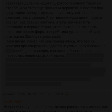
раз играет дурачка-недотепу, которого ебнуло током на
столбе, и он стал еще больщим дурачком, и все это под
одну единственную музыкальную тему, которая не
умолкает весь сериал. А тут вполне норм даже, подача
ровная, без рваных скетчей, и попытки уместить
побольше в первые серии, чтоб зритель не зацепить,
плюс мне зашел формат серий типа удлинненный, а не
огрызки на 25минут с рекламой.
Пока писал, понял что мне понравилось, что это не
комедия про очередного эдакого неугомонного мужичка, а
пока
вообще не комедия, и скорее забавный сирич про
переосмысление скуфской жизни.
Вот в мистере ногте, в
самом-самом конце был пиздатый
(и единственный, кек)
момент, когда чел дрищ-алкаш-неудачник-каблук
затюканный женой, вспомнил, что он раньше был крутым,
и вообще спортсменом, послал нахуй надменную жену, и
уехал в горизонт в новую жизнь, вот буквально с
подобного цезарь начался, лол.
Аноним
17/03/26 Втр 00:13:21
№
3512103
64
>>3512062
Неиронично лучшая её роль где она раскрылась именно как
актриса, а не смазливое личико с сисиком/писиком.