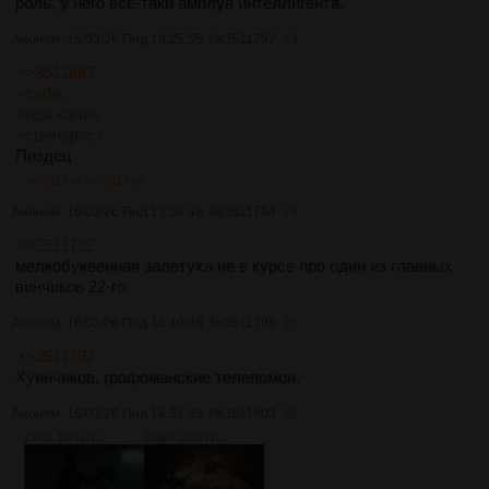
роль, у него все-таки амплуа интеллигента.
Аноним
16/03/26 Пнд 13:25:55
№
3511792
23
>>3511687
>сабж
>ида калич
>сценарист
Пиздец
>>3511794
>>3511796
Аноним
16/03/26 Пнд 13:38:48
№
3511794
24
>>3511792
мелкобуквенная залетуха не в курсе про один из главных
винчиков 22-го
Аноним
16/03/26 Пнд 13:40:48
№
3511796
25
>>3511792
Хуинчиков, графоманские телепомои.
Аноним
16/03/26 Пнд 14:31:23
№
3511803
26
152Кб, 1074x721
353Кб, 1151x731