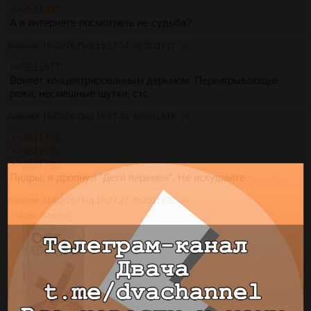
>>3511807
А в интернете посмотреть не судьба?
Аноним
16/03/26 Пнд 15:13:54
№
3511817
32
>>3511677
Воняет концентрированным дерьмом. Переигрывающие
рожи, несмешные шутки, стс.
Аноним
16/03/26 Пнд 15:17:03
№
3511818
33
>>3511778
>>3511780
>>3511783
Пидры, я дропнул "Дети перемен". Не искушайте.
Аноним
16/03/26 Пнд 16:07:27
№
3511832
34
1323Кб, 1149x1625