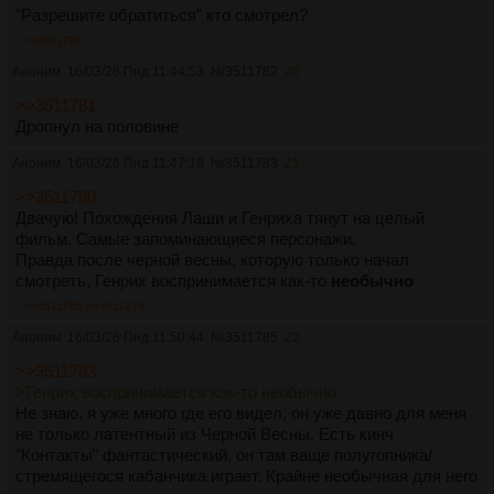
"Разрешите обратиться" кто смотрел?
>>3511782
Аноним
16/03/26 Пнд 11:44:53
№
3511782
20
>>3511781
Дропнул на половине
Аноним
16/03/26 Пнд 11:47:18
№
3511783
21
>>3511780
Двачую! Похождения Лаши и Генриха тянут на целый
фильм. Самые запоминающиеся персонажи.
Правда после черной весны, которую только начал
смотреть, Генрих воспринимается как-то
необычно
>>3511785
>>3511818
Аноним
16/03/26 Пнд 11:50:44
№
3511785
22
>>3511783
>Генрих воспринимается как-то необычно
Не знаю, я уже много где его видел, он уже давно для меня
не только латентный из Черной Весны. Есть кинч
"Контакты" фантастический, он там ваще полугопника/
стремящегося кабанчика играет. Крайне необычная для него