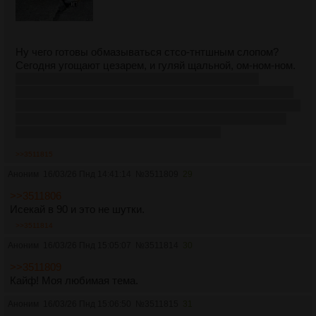
Ну чего готовы обмазываться стсо-тнтшным слопом?
Сегодня угощают цезарем, и гуляй щальной, ом-ном-ном.
Сука, на прошлой неделе пытался смотреть жеку
рассела, и
камера мотор
снимай, так эти бидорасы мало
того, что поставили в один таймслот, там даже рекламные
блоки начинались одновременно, а финальные серии в
понедельник не повторяют, черти ебаные.
>>3511815
Аноним
16/03/26 Пнд 14:41:14
№
3511809
29
>>3511806
Исекай в 90 и это не шутки.
>>3511814
Аноним
16/03/26 Пнд 15:05:07
№
3511814
30
>>3511809
Кайф! Моя любимая тема.
Аноним
16/03/26 Пнд 15:06:50
№
3511815
31