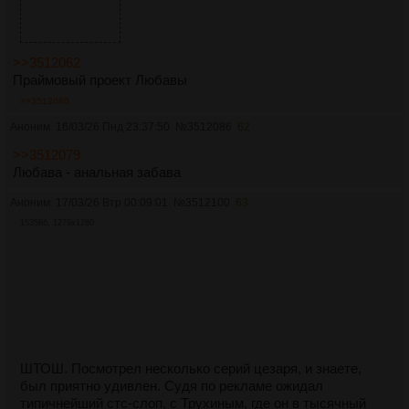
>>3512062
Праймовый проект Любавы
>>3512086
Аноним
16/03/26 Пнд 23:37:50
№
3512086
62
>>3512079
Любава - анальная забава
Аноним
17/03/26 Втр 00:09:01
№
3512100
63
1535Кб, 1279x1280
ШТОШ. Посмотрел несколько серий цезаря, и знаете,
был приятно удивлен. Судя по рекламе ожидал
типичнейший стс-слоп, с Трухиным, где он в тысячный