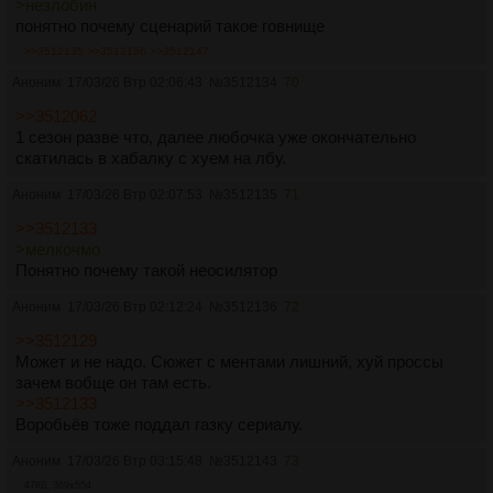
>незлобин
понятно почему сценарий такое говнище
>>3512135
>>3512136
>>3512147
Аноним
17/03/26 Втр 02:06:43
№
3512134
70
>>3512062
1 сезон разве что, далее любочка уже окончательно
скатилась в хабалку с хуем на лбу.
Аноним
17/03/26 Втр 02:07:53
№
3512135
71
>>3512133
>мелкочмо
Понятно почему такой неосилятор
Аноним
17/03/26 Втр 02:12:24
№
3512136
72
>>3512129
Может и не надо. Сюжет с ментами лишний, хуй проссы
зачем вобще он там есть.
>>3512133
Воробьёв тоже поддал газку сериалу.
Аноним
17/03/26 Втр 03:15:48
№
3512143
73
47Кб, 369x554