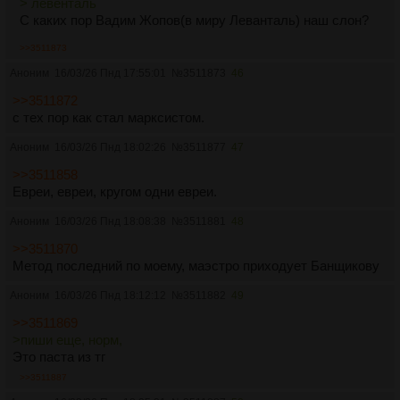
> левенталь
С каких пор Вадим Жопов(в миру Леванталь) наш слон?
>>3511873
Аноним
16/03/26 Пнд 17:55:01
№
3511873
46
>>3511872
с тех пор как стал марксистом.
Аноним
16/03/26 Пнд 18:02:26
№
3511877
47
>>3511858
Евреи, евреи, кругом одни евреи.
Аноним
16/03/26 Пнд 18:08:38
№
3511881
48
>>3511870
Метод последний по моему, маэстро приходует Банщикову
Аноним
16/03/26 Пнд 18:12:12
№
3511882
49
>>3511869
>пиши еще, норм,
Это паста из тг
>>3511887