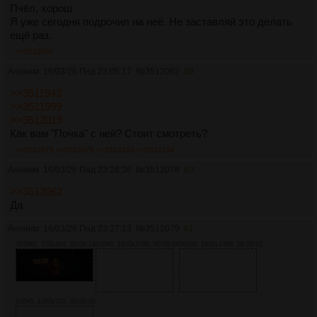
Пчёл, хорош
Я уже сегодня подрочил на неё. Не заставляй это делать
ещё раз.
>>3512062
Аноним
16/03/26 Пнд 23:05:17
№
3512062
59
>>3511943
>>3511999
>>3512019
Как вам "Почка" с ней? Стоит смотреть?
>>3512078
>>3512079
>>3512103
>>3512134
Аноним
16/03/26 Пнд 23:26:36
№
3512078
60
>>3512062
Да.
Аноним
16/03/26 Пнд 23:27:13
№
3512079
61
3535Кб, 720x304, 00:00:14
816Кб, 1920x1080, 00:00:04
591Кб, 1920x1080, 00:00:02
630Кб, 1280x720, 00:00:02