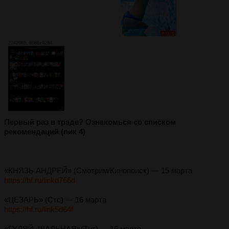
22420Кб, 8088x9284
Первый раз в трэде? Ознакомься со списком
рекомендаций (пик 4)
«КНЯЗЬ АНДРЕЙ» (Смотрим/Кинопоиск) — 15 марта
https://hf.ru/linkd766d
«ЦЕЗАРЬ» (Стс) — 16 марта
https://hf.ru/link5d64f
«ГУЛЯЙ, ШАЛЬНАЯ»(Тнт) — 16 марта