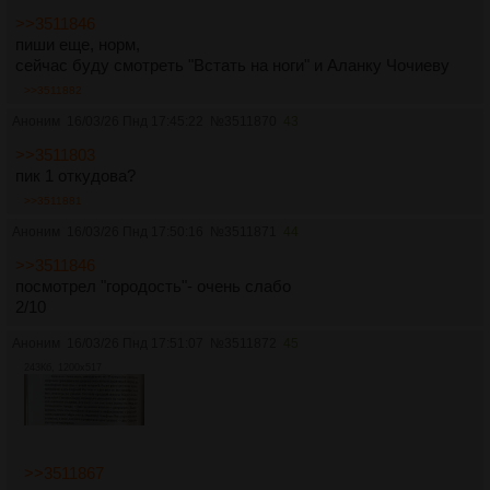
>>3511846
пиши еще, норм,
сейчас буду смотреть "Встать на ноги" и Аланку Чочиеву
>>3511882
Аноним
16/03/26 Пнд 17:45:22
№
3511870
43
>>3511803
пик 1 откудова?
>>3511881
Аноним
16/03/26 Пнд 17:50:16
№
3511871
44
>>3511846
посмотрел "городость"- очень слабо
2/10
Аноним
16/03/26 Пнд 17:51:07
№
3511872
45
243Кб, 1200x517
>>3511867