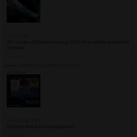
>>3511681
Это слово. Добавили в конце 2022 из-за вайпа названием
сериала
>>3511792
Аноним
16/03/26 Пнд 04:39:03
№
3511719
6
46Кб, 468x462
>>3511632 (OP)
Любаню вчера все поздравили?
>>3511720