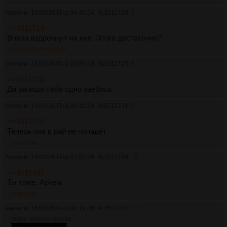
Аноним
16/03/26 Пнд 04:40:54
№
3511720
7
>>3511719
Вчера вздрочнул на нее. Этого достаточно?
>>3511725
>>3511731
Аноним
16/03/26 Пнд 05:09:10
№
3511725
8
>>3511720
Да запиши себе одно заебись.
Аноним
16/03/26 Пнд 06:10:30
№
3511731
9
>>3511720
Теперь она в рай не попадёт
>>3511749
Аноним
16/03/26 Пнд 07:55:58
№
3511749
10
>>3511731
Ты тоже, Артем
>>3511754
Аноним
16/03/26 Пнд 08:19:36
№
3511754
11
5589Кб, 1280x720, 00:00:02