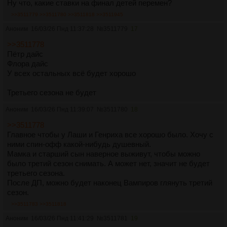
Ну что, какие ставки на финал детей перемен?
>>3511779
>>3511780
>>3511818
>>3511945
Аноним
16/03/26 Пнд 11:37:28
№
3511779
17
>>3511778
Пётр дайс
Флора дайс
У всех остальных всё будет хорошо
Третьего сезона не будет
Аноним
16/03/26 Пнд 11:39:07
№
3511780
18
>>3511778
Главное чтобы у Лаши и Генриха все хорошо было. Хочу с
ними спин-офф какой-нибудь душевный.
Мамка и старший сын наверное выживут, чтобы можно
было третий сезон снимать. А может нет, значит не будет
третьего сезона.
После ДП, можно будет наконец Вампиров глянуть третий
сезон.
>>3511783
>>3511818
Аноним
16/03/26 Пнд 11:41:29
№
3511781
19