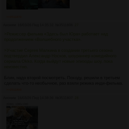
>>3511870
Аноним
16/03/26 Пнд 14:35:32
№
3511806
27
>Режиссер фильма «Здесь был Юра» работает над
продолжением «Волшебного участка».
>Участие Сергея Малкина в создании третьего сезона
подтвердил Александр Носков, шоураннер комедийного
сериала Okko. Когда выйдут новые эпизоды шоу, пока
неизвестно.
Блин, надо второй посмотреть. Походу, решили в третьем
сделать что-то необычное, раз взяли режика инди-фильма.
>>3511809
Аноним
16/03/26 Пнд 14:38:36
№
3511807
28
203Кб, 1080x1080