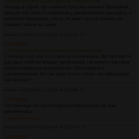
>бесконечный и однообразный громкий шум
но ведь в сцене, где игривый попускал жениха базыкиной,
закрыв той глаза и спрашивая у жениха какого они цвета, и
всячески показывая, что он её знает лучше жениха, он
говорил тихо всю сцену.
Аноним
16/03/26 Пнд 20:56:57
№
3511982
56
>>3511974
> бесконечный и однообразный громкий шум.
Сняли до того, как это стало всем очевидно. До того как он
раскрыл свой потенциал заебывания. На момент кастинга
казался идеальным вариантом. Популярный и
харизматичный. Кто же знал что он станет так невыносим
так быстро?
Аноним
16/03/26 Пнд 21:18:39
№
3511999
57
>>3511943
Чел она еще на год постарела и брухля еще на 2мм
увеличилась.
>>3512019
>>3512062
Аноним
16/03/26 Пнд 21:59:06
№
3512019
58
>>3511999