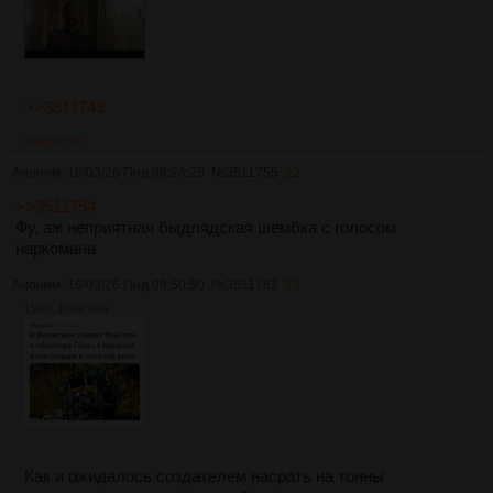
>>3511749
>>3511755
Аноним
16/03/26 Пнд 08:24:25
№
3511755
12
>>3511754
Фу, аж неприятная быдлядская шембка с голосом
наркомана
Аноним
16/03/26 Пнд 09:50:50
№
3511761
13
150Кб, 1080x1009
Как и ожидалось создателем насрать на тонны