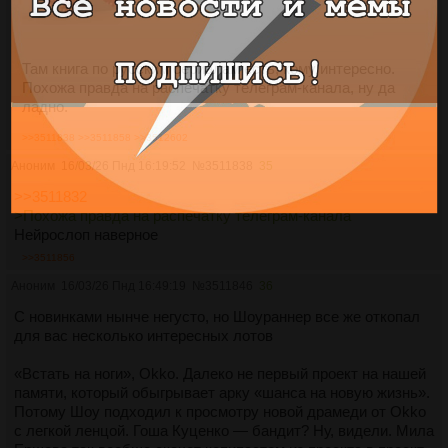
Там книга по русским сериалам есть, кому интересно.
Похожа правда на распечатку телеграм-канала, ну да
ладно.
>>3511838
>>3511858
>>3512602
Аноним
16/03/26 Пнд 16:19:52
№
3511838
35
>>3511832
>Похожа правда на распечатку телеграм-канала
Нейрослоп наверное
>>3511856
Аноним
16/03/26 Пнд 16:49:19
№
3511846
36
С новинками нынче негусто, но Шоураннер все же откопал
для вас несколько интересных лотов
«Встать на ноги», Okko. Далеко не первый проект на нашей
памяти, который обыгрывает арку «шанса на новую жизнь».
Потому Шоу подходил к просмотру новой драмеди от Okko
с легкой ленцой. Гоша Куценко — бандит? Ну, видели. Мила