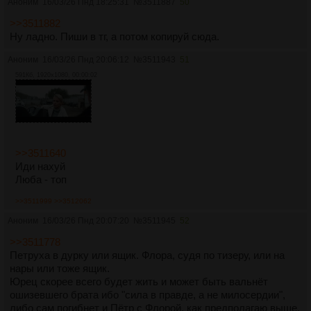
Аноним
16/03/26 Пнд 18:25:31
№
3511887
50
>>3511882
Ну ладно. Пиши в тг, а потом копируй сюда.
Аноним
16/03/26 Пнд 20:06:12
№
3511943
51
591Кб, 1920x1080, 00:00:02
>>3511640
Иди нахуй
Люба - топ
>>3511999
>>3512062
Аноним
16/03/26 Пнд 20:07:20
№
3511945
52
>>3511778
Петруха в дурку или ящик. Флора, судя по тизеру, или на
нары или тоже ящик.
Юрец скорее всего будет жить и может быть вальнёт
ошизевшего брата ибо "сила в правде, а не милосердии",
либо сам погибнет и Пётр с Флорой, как предполагаю выше,