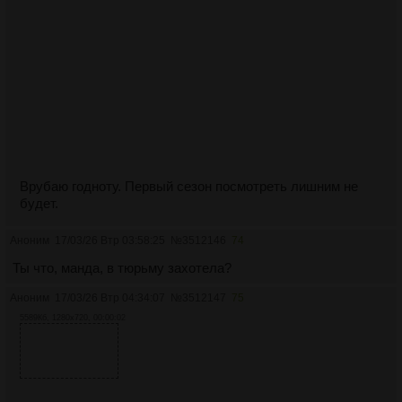
Врубаю годноту. Первый сезон посмотреть лишним не
будет.
Аноним
17/03/26 Втр 03:58:25
№
3512146
74
Ты что, манда, в тюрьму захотела?
Аноним
17/03/26 Втр 04:34:07
№
3512147
75
5589Кб, 1280x720, 00:00:02