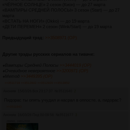
«ЧЁРНОЕ СОЛНЦЕ» 2 сезон (Кион) — до 27 марта
«ВАМПИРЫ СРЕДНЕЙ ПОЛОСЫ» 3 сезон (Start) — до 27
марта
«ВСТАТЬ НА НОГИ» (Okko) — до 19 марта
«ДЕТИ ПЕРЕМЕН» 2 сезон (Wink/Start) — до 19 марта
Предыдущий трэд:
>>3508971 (OP)
Другие трэды русских сериалов на тиваче:
⁕Вампиры Средней Полосы
>>3444019 (OP)
⁕Очевидное невероятное
>>3200971 (OP)
⁕Метод
>>3449395 (OP)
>>3511719
>>3512842
>>3512920
>>3513852
Аноним
15/03/26 Вск 23:17:37
№
3511640
2
Пидорас ты опять учудил и насрал в оппосте, а, пидорас?
>>3511943
Аноним
16/03/26 Пнд 00:08:56
№
3511677
3
2898Кб, 2480x3508