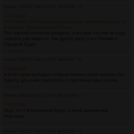
местный молодняк, одурманенный на пляже, орет всем
Аноним
16/03/26 Пнд 17:09:19
№
3511859
39
известную боевую нацистскую кричалку — нам это что
>>3511846
должно показать? Что это должно значить для зрителя?
>И именно такой сценарный крендель примирения ждет их
Для государства как для заказчика? Да, у Владимира
в финале. Предсказуемо? Пусть.
Богомолова в «Моменте истины» тоже была эта концепция,
Это третьестепенный крендель, учитывая что они по ходу
но лишь как одна из красок на полотне непростых
сериала уже мирятся, там другое ждут, что с Лерман и
обстоятельств. Но Гродно и Вильно — это же нихрена не
Рахимом будет.
Бердянск, ребят. И мазать наших новоиспеченных
соотечественников в этом Шоу считает неправильным.
>>3511868
Есть принцип «не навреди». В случае сериалов на тему
Аноним
16/03/26 Пнд 17:37:33
№
3511867
40
СВО он приобретает особый характер. Так что уж лучше
никак, чем вот этот пасквиль. Больше сказать нечего.
>>3511858
Точка.
в этой серии выходили клёвые книжки сергея шикеры про
одессу. да и сами левенталь с гореловым наши слоны.
>>3511872
Аноним
16/03/26 Пнд 17:38:54
№
3511868
41
>>3511859
Жду, что с Котрелевым будет. Самый адекватный
персонаж.
>>3512161
Аноним
16/03/26 Пнд 17:44:06
№
3511869
42