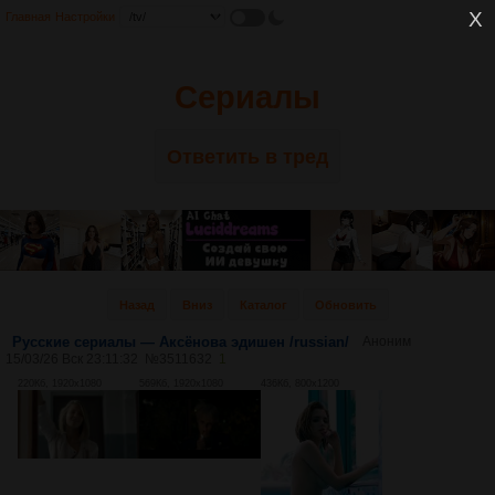
Главная
Настройки
Сериалы
Ответить в тред
Назад
Вниз
Каталог
Обновить
Русские сериалы — Аксёнова эдишен /russian/
Аноним
15/03/26 Вск 23:11:32
№
3511632
1
220Кб, 1920x1080
569Кб, 1920x1080
436Кб, 800x1200