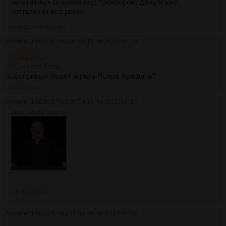
негативных отзывов под трейлером, деньги уже
потрачены все ровно..
>>3511765
>>3511974
Аноним
16/03/26 Пнд 09:58:18
№
3511765
14
>>3511761
> Секторе Газа
Кологривый будет играть Ясира Арафата?
>>3511766
Аноним
16/03/26 Пнд 09:59:18
№
3511766
15
483Кб, 500x494, 00:00:09
>>3511765
Аноним
16/03/26 Пнд 11:34:58
№
3511778
16