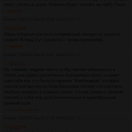
могут уехать в дурку. Генриха будет таскать на горбу Лаша
>>3511970
Аноним
16/03/26 Пнд 20:33:59
№
3511970
53
>>3511945
Лаша отбросит костыли и нормально заходит от шока от
смерти Флоры (тут согласен с твоим прогнозом).
>>3512925
Аноним
16/03/26 Пнд 20:44:07
№
3511974
54
>>3511761
Ну снимают видимо чисто чтобы говном обмазаться а
бабки уже давно распиленны.Кологривый опять сыграет
сам себя как это было в сериале "Комбинация" который
полностью вытянула Лиза Базыкина потому-что смотреть
на Кала игрового в главных ролях это как греметь связкой
ключей у себя под ухом,бесконечный и однообразный
громкий шум.
>>3511976
>>3511982
Аноним
16/03/26 Пнд 20:47:29
№
3511976
55
>>3511974