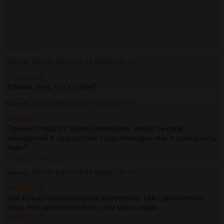
>>3512128
Аноним
17/03/26 Втр 01:51:32
№
3512128
67
>>3512115
Ебаная тетя, что это бля?
Аноним
17/03/26 Втр 01:52:06
№
3512129
68
>>3512112
Причем блядь от чухана незлобина. нахуй он свой
камедиклаб в сша делает, когда очевидно ему в сценаристы
надо?
>>3512133
>>3512136
Аноним
17/03/26 Втр 02:05:38
№
3512133
69
>>3512112
там только Колокольников вытягивает, сам сериал очень
плох, еле досмотрел благо там мало серий.
>>3512129