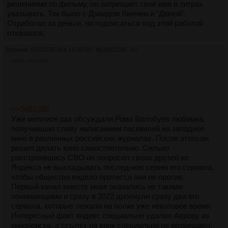
решениями по фильму, он запрещает своё имя в титрах
указывать. Так было с Дэвидом Линчем и "Дюной".
Отработал за деньги, но подписаться под этой работой
отказался.
Аноним
01/02/26 Вск 16:00:30
№
3481296
48
165Кб, 1013x420
>>3481280
Уже миллион раз обсуждали Рома Волобуев любимка,
получившая славу написанием пасквилей на западное
кино в различных российских журналах. После этого он
решил делать кино самостоятельно. Сильно
расстроившись СВО он попросил своих друзей из
Яндекса не выкладывать последнюю серию его сериала,
чтобы общество видело протест,а они не против.
Первый канал вместе мове оказались не такими
понимающими и сразу в 2022 дропнули сразу два его
сериала, которые лежали на полке уже некоторое время
Интересный факт яндекс специально удалил Аврору из
кинопоиска, а ссылку на винк специально не размещают,