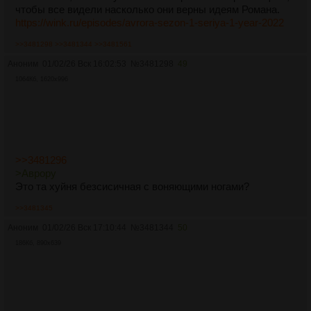
чтобы все видели насколько они верны идеям Романа.
https://wink.ru/episodes/avrora-sezon-1-seriya-1-year-2022
>>3481298
>>3481344
>>3481561
Аноним
01/02/26 Вск 16:02:53
№
3481298
49
1064Кб, 1620x996
>>3481296
>Аврору
Это та хуйня безсисичная с воняющими ногами?
>>3481345
Аноним
01/02/26 Вск 17:10:44
№
3481344
50
186Кб, 890x639