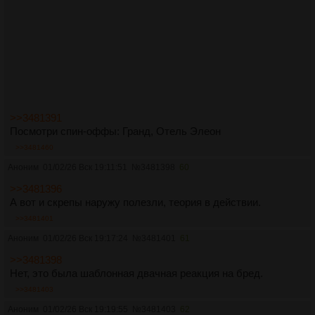
>>3481391
Посмотри спин-оффы: Гранд, Отель Элеон
>>3481460
Аноним
01/02/26 Вск 19:11:51
№
3481398
60
>>3481396
А вот и скрепы наружу полезли, теория в действии.
>>3481401
Аноним
01/02/26 Вск 19:17:24
№
3481401
61
>>3481398
Нет, это была шаблонная двачная реакция на бред.
>>3481403
Аноним
01/02/26 Вск 19:19:55
№
3481403
62