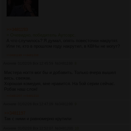
>>3481193
> Очевидно, победитель Аутсорс.
А что случилось? Я думал, опять повесточки накрутят.
Или те, кто в прошлом году накрутил, в КВНы не могут?
>>3481199
>>3481206
Аноним
01/02/26 Вск 12:45:59
№
3481198
8
Мистера ногтя мог бы и добавить. Только вчера вышел
весь, свежак.
Хорошая комедия, мне нравится. На 5ой серии сейчас.
Робак наш слон!
>>3481207
>>3481210
Аноним
01/02/26 Вск 12:47:09
№
3481199
9
>>3481197
Так с ними и равномерно крутили
Аноним
01/02/26 Вск 12:52:07
№
3481200
10