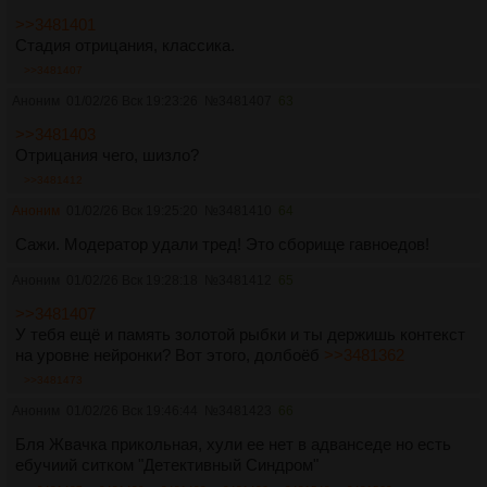
>>3481401
Стадия отрицания, классика.
>>3481407
Аноним
01/02/26 Вск 19:23:26
№
3481407
63
>>3481403
Отрицания чего, шизло?
>>3481412
Аноним
01/02/26 Вск 19:25:20
№
3481410
64
Сажи. Модератор удали тред! Это сборище гавноедов!
Аноним
01/02/26 Вск 19:28:18
№
3481412
65
>>3481407
У тебя ещё и память золотой рыбки и ты держишь контекст
на уровне нейронки? Вот этого, долбоёб
>>3481362
>>3481473
Аноним
01/02/26 Вск 19:46:44
№
3481423
66
Бля Жвачка прикольная, хули ее нет в адванседе но есть
ебучиий ситком "Детективный Синдром"