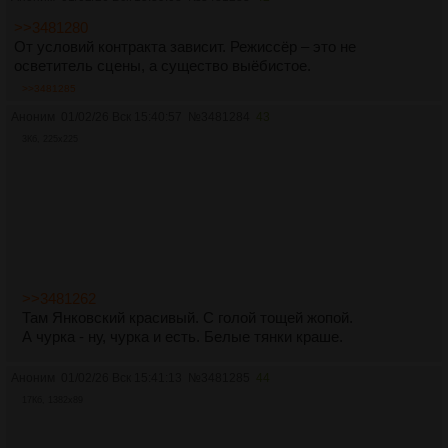
>>3481280
От условий контракта зависит. Режиссёр – это не
осветитель сцены, а существо выёбистое.
>>3481285
Аноним
01/02/26 Вск 15:40:57
№
3481284
43
3Кб, 225x225
>>3481262
Там Янковский красивый. С голой тощей жопой.
А чурка - ну, чурка и есть. Белые тянки краше.
Аноним
01/02/26 Вск 15:41:13
№
3481285
44
17Кб, 1382x89