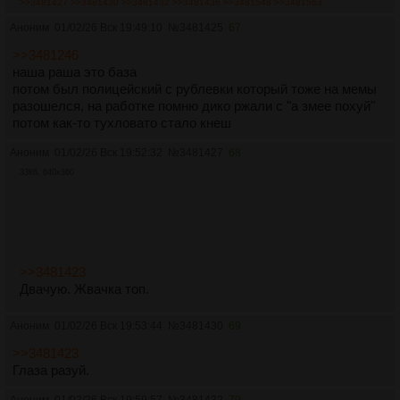
>>3481427
>>3481430
>>3481432
>>3481436
>>3481548
>>3481563
Аноним
01/02/26 Вск 19:49:10
№
3481425
67
>>3481246
наша раша это база
потом был полицейский с рублевки который тоже на мемы
разошелся, на работке помню дико ржали с "а змее похуй"
потом как-то тухловато стало кнеш
Аноним
01/02/26 Вск 19:52:32
№
3481427
68
33Кб, 640x360
>>3481423
Двачую. Жвачка топ.
Аноним
01/02/26 Вск 19:53:44
№
3481430
69
>>3481423
Глаза разуй.
Аноним
01/02/26 Вск 19:59:57
№
3481432
70