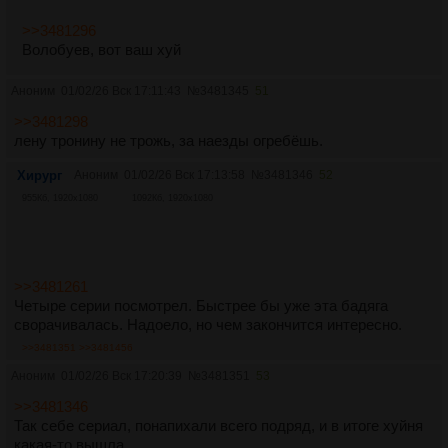
>>3481296
Волобуев, вот ваш хуй
Аноним
01/02/26 Вск 17:11:43
№
3481345
51
>>3481298
лену тронину не трожь, за наезды огребёшь.
Хирург
Аноним
01/02/26 Вск 17:13:58
№
3481346
52
955Кб, 1920x1080
1092Кб, 1920x1080
>>3481261
Четыре серии посмотрел. Быстрее бы уже эта бадяга
сворачивалась. Надоело, но чем закончится интересно.
>>3481351
>>3481456
Аноним
01/02/26 Вск 17:20:39
№
3481351
53
>>3481346
Так себе сериал, понапихали всего подряд, и в итоге хуйня
какая-то вышла.