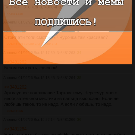
Завтур – это жопа, конечно.
>>3481346
Аноним
01/02/26 Вск 15:15:55
№
3481262
33
>>3481260
Стоит эти топи смотреть? Чурочка там красивая?
>>3481263
>>3481264
>>3481284
Аноним
01/02/26 Вск 15:17:39
№
3481263
34
>>3481262
Бегом смотреть, сучонок!
Аноним
01/02/26 Вск 15:18:45
№
3481264
35
>>3481262
Артхаусное подражание Тарковскому. Чересчур много
необязательной мистики из пальца высосано. Если не
любишь такое, то не надо. А если любишь, то надо.
>>3481266
Аноним
01/02/26 Вск 15:22:14
№
3481266
36
>>3481264
Намана там всё с мистикой. Ну, может, чуть-чуть перебор,