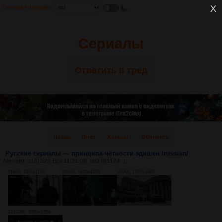
Главная
Настройки
Сериалы
Ответить в тред
Назад
Вниз
Каталог
Обновить
Русские сериалы — принципа чётности эдишен /russian/
Аноним
01/02/26 Вск 11:21:08
№
3481174
1
714Кб, 1920x1080
634Кб, 1920x1080
989Кб, 1920x1080
22420Кб, 8088x9284