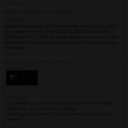
>>3481249
Аноним
01/02/26 Вск 14:52:36
№
3481249
25
>>3481247
Нейрокал иди нахуй. В чем конкретно наша раша хуйней
была кроме того НУ МАМ ЕЕ СМОТРЕЛИ ШЛЮХИ И
ГАЙЦЫ НА ПСП? Сейчас такой годноты не снимают, жрут
Хуйло Мусоеблиева в каждой передаче и гарика куколда
хуйламова.
>>3481251
Аноним
01/02/26 Вск 14:57:01
№
3481251
26
243Кб, 1520x720
>>3481249
Я тебе написал, что этот твой тухлый байт не пройдёт.
Нашу рашу все смотрели и любили.
Про быдло и ненависть - это исключительно в твоей
голове.