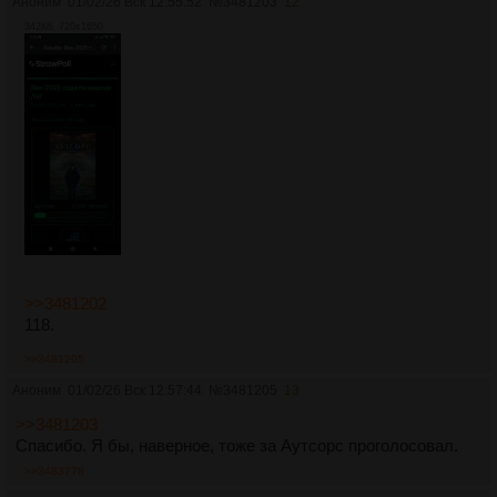
Аноним
01/02/26 Вск 12:55:52
№
3481203
12
342Кб, 720x1650
>>3481202
118.
>>3481205
Аноним
01/02/26 Вск 12:57:44
№
3481205
13
>>3481203
Спасибо. Я бы, наверное, тоже за Аутсорс проголосовал.
>>3483778