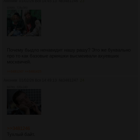
Аноним
01/02/26 Вск 14:45:13
№
3481246
23
926Кб, 728x563
Почему быдло ненавидит нашу рашу? Это же буквально
про то как базовые армяшки высмеивали ахуевших
москвичей.
>>3481247
>>3481425
Аноним
01/02/26 Вск 14:49:13
№
3481247
24
697Кб, 320x240
>>3481246
Тухлый байт.