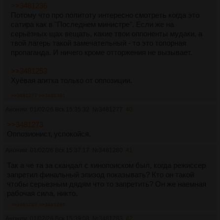
>>3481236
Потому что про политоту интересно смотреть когда это
сатира как в "Последнем министре". Если же на
серьёзных щах вещать, какие твои оппоненты мудаки, а
твой лагерь такой замечательный - то это топорная
пропаганда. И ничего кроме отторжения не вызывает.
>>3481253
Хуёвая агитка только от оппозиции.
>>3481277
>>3481361
Аноним
01/02/26 Вск 15:35:32
№
3481277
40
>>3481273
Оппозионист, успокойся.
Аноним
01/02/26 Вск 15:37:17
№
3481280
41
Так а че та за скандал с кинопоиском был, когда режиссер
запретил финальный эпизод показывать? Кто он такой
чтобы серьезным дядям что то запретить? Он же наемная
рабочая сила, никто.
>>3481283
>>3481296
Аноним
01/02/26 Вск 15:39:08
№
3481283
42