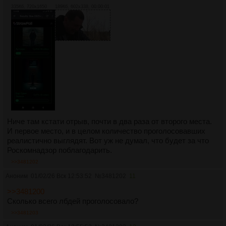
335Кб, 720x1650
189Кб, 602x338, 00:00:01
Ниче там кстати отрыв, почти в два раза от второго места.
И первое место, и в целом количество проголосовавших
реалистично выглядят. Вот уж не думал, что будет за что
Роскомнадзор поблагодарить.
>>3481202
Аноним
01/02/26 Вск 12:53:52
№
3481202
11
>>3481200
Сколько всего лбдей проголосовало?
>>3481203