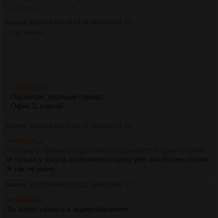
>>3481464
Аноним
01/02/26 Вск 20:44:08
№
3481464
75
71Кб, 1024x576
>>3481460
Посмотри, хороший сериал.
Офис 2, считай.
Аноним
01/02/26 Вск 21:06:55
№
3481473
76
>>3481412
>Только у промытого долбоёба вскрывается одна сторона.
И только у шизла вскрывается сразу две или более сторон.
Я так не умею.
Аноним
01/02/26 Вск 22:32:22
№
3481548
77
>>3481423
Ты хотел сказать в адвертайсменте