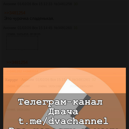
Аноним
01/02/26 Вск 15:12:33
№
3481258
30
>>3481254
Это чурочка сладенькая.
Аноним
01/02/26 Вск 15:14:45
№
3481260
31
2209Кб, 1920x818, 00:00:05
>>3481254
>>3481262
>>3482014
Хирург
Аноним
01/02/26 Вск 15:15:46
№
3481261
32
1541Кб, 1920x1080
1048Кб, 1920x1080
2615Кб, 1920x1080
2654Кб, 1920x1080