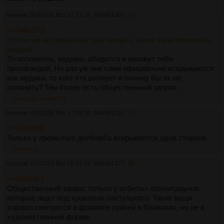
Аноним
01/02/26 Вск 17:37:36
№
3481361
54
>>3481273
>Если же на серьёзных щах вещать, какие твои оппоненты
мудаки
То оппоненты, видимо, обидятся и назовут тебя
пропагандой. Но раз уж они сами официально вскрываются
как мудаки, то кого это волнует и почему бы их не
попинать? Тем более есть общественный запрос.
>>3481362
>>3481377
Аноним
01/02/26 Вск 17:39:30
№
3481362
55
>>3481361
Только у промытого долбоёба вскрывается одна сторона.
>>3481412
Аноним
01/02/26 Вск 18:03:42
№
3481377
56
>>3481361
Общественный запрос только у отбитых /po/литдаунов,
которые ищут под кроватью лахту/ципсо. Такие вещи
хорошо смотрятся в формате срачей в бложиках, но не в
художественной форме.