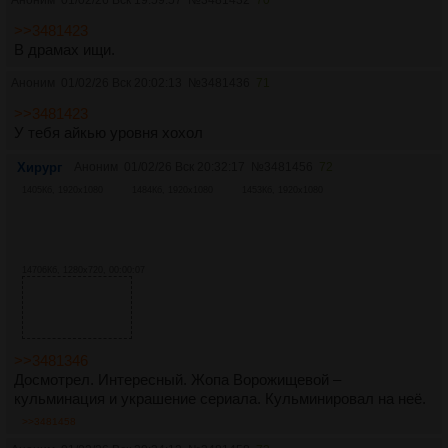
>>3481423
В драмах ищи.
Аноним
01/02/26 Вск 20:02:13
№
3481436
71
>>3481423
У тебя айкью уровня хохол
Хирург
Аноним
01/02/26 Вск 20:32:17
№
3481456
72
1405Кб, 1920x1080
1484Кб, 1920x1080
1453Кб, 1920x1080
14706Кб, 1280x720, 00:00:07
>>3481346
Досмотрел. Интересный. Жопа Ворожищевой –
кульминация и украшение сериала. Кульминировал на неё.
>>3481458