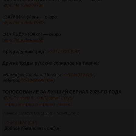
https://hf.ru/linkfe76a
«ЗАЙЧИК» (Иви) — скоро
https://hf.ru/linkd5985
«НА ЛЬДУ» (Okko) — скоро
https://hf.ru/linkadfd5
Предыдущий трэд:
>>3477207 (OP)
Другие трэды русских сериалов на тиваче:
⁕Вампиры Средней Полосы
>>3444019 (OP)
⁕Метод
>>3449395 (OP)
ГОЛОСОВАНИЕ ЗА ЛУЧШИЙ СЕРИАЛ 2025-ГО ГОДА
https://strawpoll.com/Qrgew4zYryp/
>>3481176
>>3481193
>>3481391
>>3483513
Аноним
01/02/26 Вск 11:25:14
№
3481176
2
>>3481174 (OP)
Доброе пожаловать снова