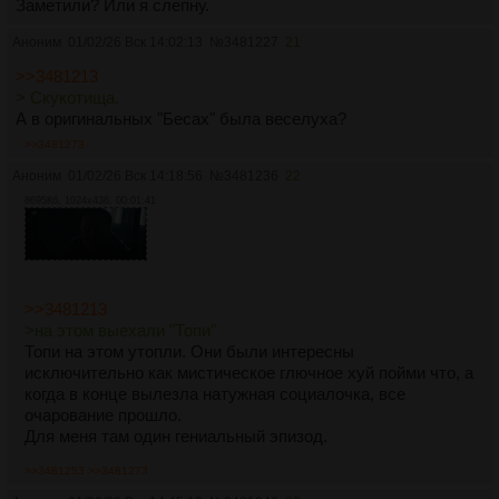
Заметили? Или я слепну.
Аноним
01/02/26 Вск 14:02:13
№
3481227
21
>>3481213
> Скукотища.
А в оригинальных "Бесах" была веселуха?
>>3481273
Аноним
01/02/26 Вск 14:18:56
№
3481236
22
8695Кб, 1024x436, 00:01:41
>>3481213
>на этом выехали "Топи"
Топи на этом утопли. Они были интересны
исключительно как мистическое глючное хуй пойми что, а
когда в конце вылезла натужная социалочка, все
очарование прошло.
Для меня там один гениальный эпизод.
>>3481253
>>3481273