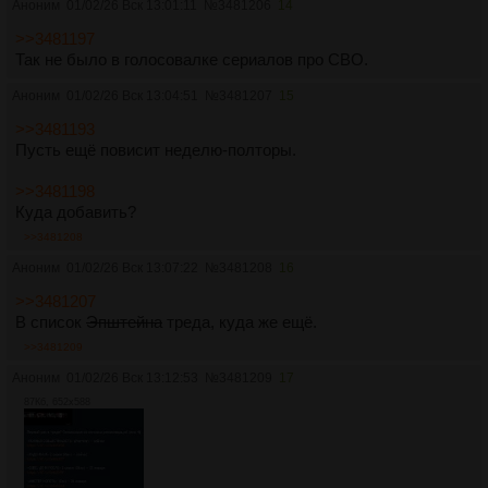
Аноним
01/02/26 Вск 13:01:11
№
3481206
14
>>3481197
Так не было в голосовалке сериалов про СВО.
Аноним
01/02/26 Вск 13:04:51
№
3481207
15
>>3481193
Пусть ещё повисит неделю-полторы.
>>3481198
Куда добавить?
>>3481208
Аноним
01/02/26 Вск 13:07:22
№
3481208
16
>>3481207
В список
Эпштейна
треда, куда же ещё.
>>3481209
Аноним
01/02/26 Вск 13:12:53
№
3481209
17
87Кб, 652x588