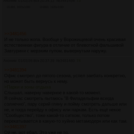
Аноним
01/02/26 Вск 20:34:12
№
3481458
73
1114Кб, 1920x1080
1038Кб, 1920x1080
>>3481456
И не только жопа. Вообще у Ворожищевой очень красивая
естественная фигура в отличие от блевотной фальшивой
Завтурихи с мерзким пупом, вывернутым наружу.
Аноним
01/02/26 Вск 20:37:39
№
3481460
74
>>3481394
Офис смотрел до пятого сезона, успел заебать конкретно,
но может быть вернусь к нему.
>Парки и зоны отдыха
Слышал, наверну наверное в какой-то момент.
Я сейчас смотреть пытаюсь "В Филадельфии всегда
солнечно", пару серий гляну и пойму смотреть дальше или
не, и тогда перейду к офису или паркам. Есть ещё некое
"Сообщество", тоже какой-то ситком, только потом
перекатывается в какую-то хуйню метамодерн или как там.
>>3481397
Ой не, рот ебал. Это уже не то.