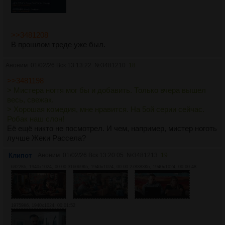
>>3481208
В прошлом треде уже был.
Аноним
01/02/26 Вск 13:13:22
№
3481210
18
>>3481198
> Мистера ногтя мог бы и добавить. Только вчера вышел
весь, свежак.
> Хорошая комедия, мне нравится. На 5ой серии сейчас.
Робак наш слон!
Её ещё никто не посмотрел. И чем, например, мистер ноготь
лучше Жеки Рассела?
Клипот
Аноним
01/02/26 Вск 13:20:05
№
3481213
19
6322Кб, 1940x1024, 00:00:31
6069Кб, 1940x1024, 00:00:27
8383Кб, 1940x1024, 00:00:48
19759Кб, 1940x1024, 00:01:52