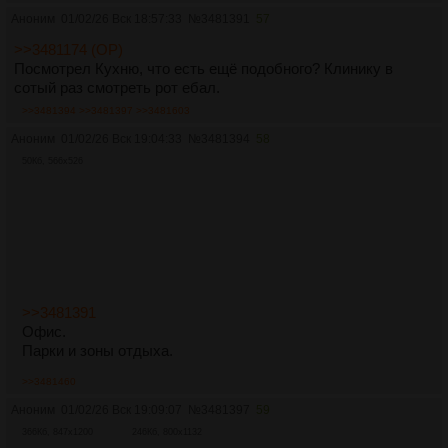
Аноним
01/02/26 Вск 18:57:33
№
3481391
57
>>3481174 (OP)
Посмотрел Кухню, что есть ещё подобного? Клинику в
сотый раз смотреть рот ебал.
>>3481394
>>3481397
>>3481603
Аноним
01/02/26 Вск 19:04:33
№
3481394
58
50Кб, 566x526
>>3481391
Офис.
Парки и зоны отдыха.
>>3481460
Аноним
01/02/26 Вск 19:09:07
№
3481397
59
366Кб, 847x1200
246Кб, 800x1132