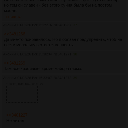
но тем он славен - без этого хуйня была бы на постом
масле.
>>3481267
Аноним
01/02/26 Вск 15:25:16
№
3481267
37
>>3481266
Да мне-то понравилось. Но я обязан предупредить, чтоб не
нести моральную ответственность.
Аноним
01/02/26 Вск 15:30:34
№
3481271
38
>>3481269
Там все красивые, кроме майора гнома.
Аноним
01/02/26 Вск 15:33:07
№
3481273
39
11606Кб, 1940x1024, 00:01:23
>>3481227
Не читал