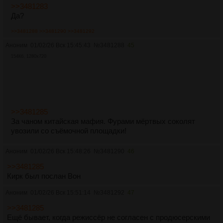
>>3481283
Да?
>>3481288
>>3481290
>>3481292
Аноним
01/02/26 Вск 15:45:43
№
3481288
45
154Кб, 1280x720
>>3481285
За чаном китайская мафия. Фурами мёртвых соколят
увозили со съёмочной площадки!
Аноним
01/02/26 Вск 15:48:26
№
3481290
46
>>3481285
Кирк был послан Вон
Аноним
01/02/26 Вск 15:51:14
№
3481292
47
>>3481285
Ещё бывает, когда режиссёр не согласен с продюсерскими