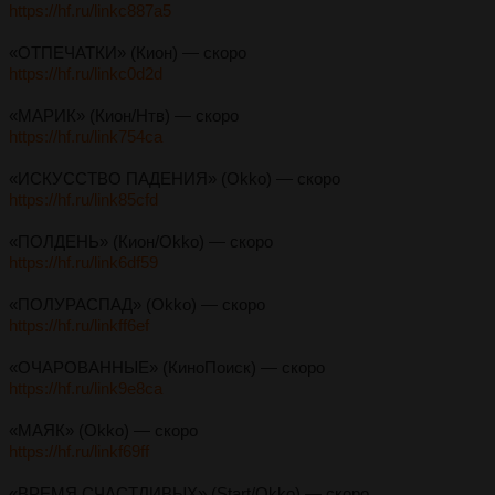
https://hf.ru/linkc887a5
«ОТПЕЧАТКИ» (Кион) — скоро
https://hf.ru/linkc0d2d
«МАРИК» (Кион/Нтв) — скоро
https://hf.ru/link754ca
«ИСКУССТВО ПАДЕНИЯ» (Okko) — скоро
https://hf.ru/link85cfd
«ПОЛДЕНЬ» (Кион/Okko) — скоро
https://hf.ru/link6df59
«ПОЛУРАСПАД» (Okko) — скоро
https://hf.ru/linkff6ef
«ОЧАРОВАННЫЕ» (КиноПоиск) — скоро
https://hf.ru/link9e8ca
«МАЯК» (Okko) — скоро
https://hf.ru/linkf69ff
«ВРЕМЯ СЧАСТЛИВЫХ» (Start/Okko) — скоро