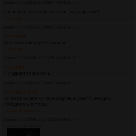
Аноним
01/02/26 Вск 12:08:47
№
3481185
3
Голосовалка не открывается. Под запретом?
>>3481187
Аноним
01/02/26 Вск 12:09:35
№
3481187
4
>>3481185
Впн юзай или другие обходы
>>3481191
Аноним
01/02/26 Вск 12:20:59
№
3481191
5
>>3481187
Ну здрасти приехали...
Аноним
01/02/26 Вск 12:30:52
№
3481193
6
>>3481174 (OP)
Когда голосовалку свою закроешь уже? Очевидно,
победитель Аутсорс.
>>3481197
>>3481207
Аноним
01/02/26 Вск 12:43:53
№
3481197
7
2556Кб, 640x480, 00:00:13