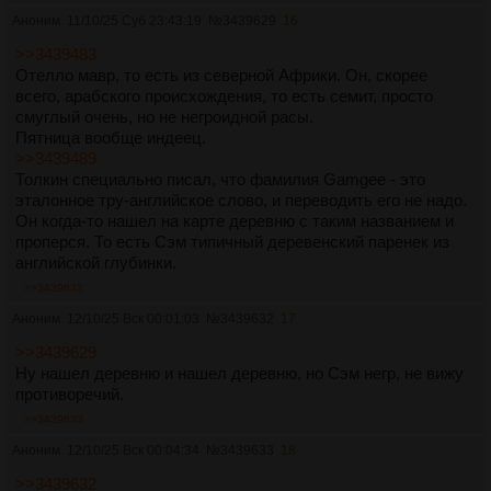
Аноним
11/10/25 Суб 23:43:19
№
3439629
16
>>3439483
Отелло мавр, то есть из северной Африки. Он, скорее
всего, арабского происхождения, то есть семит, просто
смуглый очень, но не негроидной расы.
Пятница вообще индеец.
>>3439489
Толкин специально писал, что фамилия Gamgee - это
эталонное тру-английское слово, и переводить его не надо.
Он когда-то нашел на карте деревню с таким названием и
проперся. То есть Сэм типичный деревенский паренек из
английской глубинки.
>>3439632
Аноним
12/10/25 Вск 00:01:03
№
3439632
17
>>3439629
Ну нашел деревню и нашел деревню, но Сэм негр, не вижу
противоречий.
>>3439633
Аноним
12/10/25 Вск 00:04:34
№
3439633
18
>>3439632