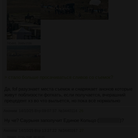
7454Кб, 2048x1536
> стало больше просачиваться сливов со съемок?
Да, fof разузнает места съемок и снаряжает анонов которые
живут поблизости фоткать, если получается, вчерашний
прецедент хз во что выльется, но пока всё нормально
Аноним
14/10/25 Втр 09:07:37
№
3440114
26
Ну че? Саурыня заполучит Единое Кольцо (
анус Гали
)?
Аноним
14/10/25 Втр 13:37:22
№
3440167
27
2669Кб, 2158x2698, 00:00:05