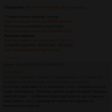
Саундтрек:
https://youtu.be/Nqk_pBee
[РАСКРЫТЬ]
Ставим оценку первому сезону:
https://strawpoll.com/polls/7MZ0z0jEGno
Голосуем за любимого персонажа:
https://strawpoll.com/polls/GPgV3AEzEZa
Лучшая озвучка:
https://strawpoll.com/polls/QrgeVO1PYZp
СТАВИМ ОЦЕНКУ ВТОРОМУ СЕЗОНУ:
https://strawpoll.com/kogjRq149g6
>>3439409
Аноним
10/10/25 Птн 23:24:08
№
3439333
2
>>3439299 →
>Штаны Арагорна тащемта подразумевают, что некий не
оговоренный напрямую элемент можно додумать
и что вне зависимости от величины этого элемента толчки
будут батхёртить. Поэтому сугубо пухуй на крики "попрали
швятой канун" - особенно когда подспудно в посте крикун
даёт понять, что с каноном он знаком по пиджею и и
роликам калъюрыча