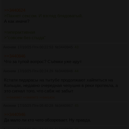
>>3440624
>Пахнет сексом. И взгляд блядоватый.
А как иначе?
>гиперактивная
>"совсем без стыда"
Аноним
17/10/25 Птн 00:22:53
№
3440945
43
>>3440846
Что за тупой вопрос? Съёмки уже идут
Аноним
17/10/25 Птн 00:24:29
№
3440946
44
Кстати пидарасы на тытубе продолжают хайпиться на
Кольцах, недавно очередная чепушня в реки протекла, а
это сигнал того, что сабж не забыт
>>3440967
>>3440973
>>3441424
Аноним
17/10/25 Птн 06:40:28
№
3440967
45
>>3440946
Да мало ли кто чего обозревает. Ну правда.