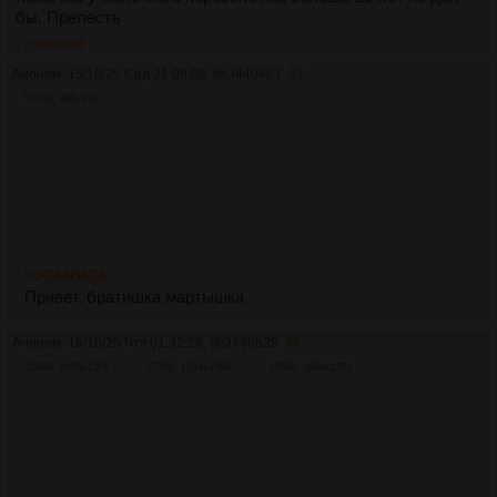
бы. Прелесть
>>3440528
Аноним
15/10/25 Срд 21:08:08
№
3440467
37
277Кб, 960x956
>>3440436
Привет, братишка мартышка
Аноним
16/10/25 Чтв 01:32:28
№
3440528
38
229Кб, 1080x1351
277Кб, 1284x1580
183Кб, 1080x1351