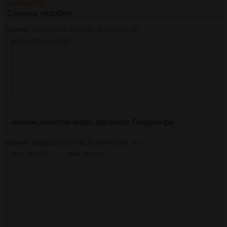
>>3441996
Спокуха, педофил.
Аноним
24/10/25 Птн 13:04:24
№
3442471
55
2962Кб, 1080x1080, 00:00:27
Амазон запостил видос про посох Пендальфа
Аноним
25/10/25 Суб 21:42:15
№
3442750
56
161Кб, 848x1280
156Кб, 960x1280