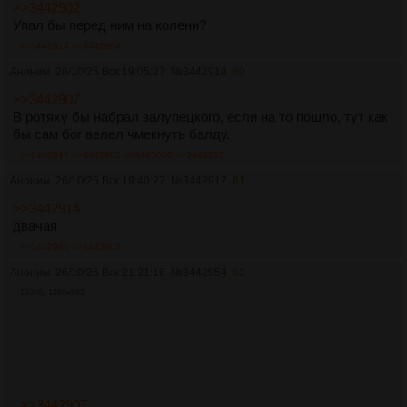
>>3442902
Упал бы перед ним на колени?
>>3442914
>>3442954
Аноним
26/10/25 Вск 19:05:27
№
3442914
60
>>3442907
В ротяху бы набрал залупецкого, если на то пошло, тут как
бы сам бог велел чмекнуть балду.
>>3442917
>>3442965
>>3443000
>>3443210
Аноним
26/10/25 Вск 19:40:27
№
3442917
61
>>3442914
двачая
>>3442965
>>3443000
Аноним
26/10/25 Вск 21:31:16
№
3442954
62
133Кб, 1280x863
>>3442907