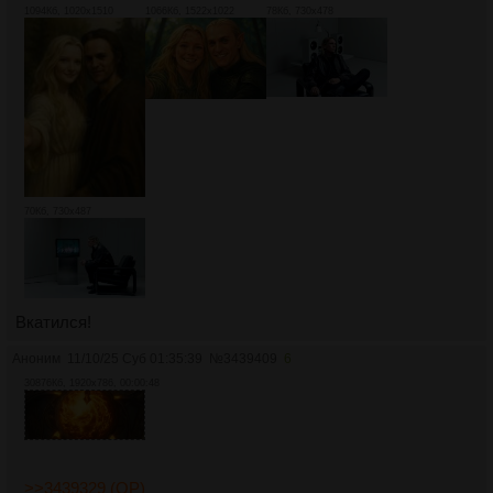
1094Кб, 1020x1510
1066Кб, 1522x1022
78Кб, 730x478
70Кб, 730x487
Вкатился!
Аноним
11/10/25 Суб 01:35:39
№
3439409
6
30876Кб, 1920x786, 00:00:48
>>3439329 (OP)