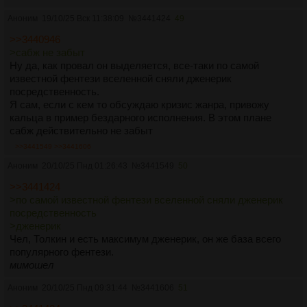
Аноним
19/10/25 Вск 11:38:09
№
3441424
49
>>3440946
>сабж не забыт
Ну да, как провал он выделяется, все-таки по самой
известной фентези вселенной сняли дженерик
посредственность.
Я сам, если с кем то обсуждаю кризис жанра, привожу
кальца в пример бездарного исполнения. В этом плане
сабж действительно не забыт
>>3441549
>>3441606
Аноним
20/10/25 Пнд 01:26:43
№
3441549
50
>>3441424
>по самой известной фентези вселенной сняли дженерик
посредственность
>дженерик
Чел, Толкин и есть максимум дженерик, он же база всего
популярного фентези.
мимошел
Аноним
20/10/25 Пнд 09:31:44
№
3441606
51