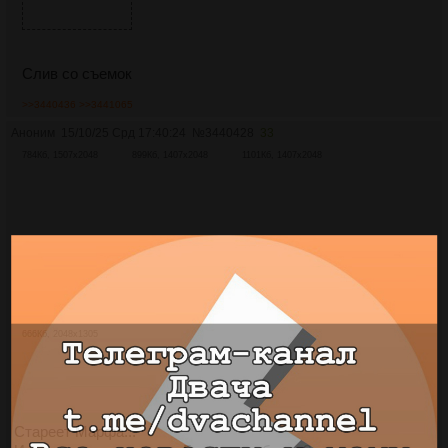
Слив со съемок
>>3440436
>>3441065
Аноним
15/10/25 Срд 17:40:24
№
3440428
33
784Кб, 1507x2048
899Кб, 1407x2048
1101Кб, 1407x2048
666Кб, 2048x1305
Стареет Марфа...