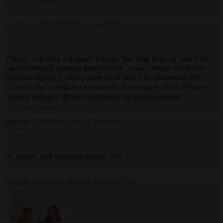
>>3439716
Аноним
12/10/25 Вск 15:53:12
№
3439716
21
>>3439677
Пишут что галя и порныч и кони. Там ещё рофл в том, что
чела который фоткал арестовали, но он сказал что успел с
фотика (вроде у него Canon EOS 80D с встроенным wifi)
скинуть на телефон и выложить. А камеру в итоге забрали,
теперь аноны с fof ему собирают на новую камеру
>>3439718
>>3439721
Аноним
12/10/25 Вск 15:54:27
№
3439718
22
>>3439716
А, нихуя, уже собрали пишут лол
>>3439721
Аноним
12/10/25 Вск 16:06:06
№
3439721
23
293Кб, 1080x1327