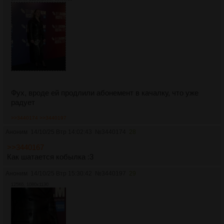
Фух, вроде ей продлили абонемент в качалку, что уже
радует
>>3440174
>>3440197
Аноним
14/10/25 Втр 14:02:43
№
3440174
28
>>3440167
Как шатается кобылка :3
Аноним
14/10/25 Втр 15:30:42
№
3440197
29
125Кб, 1080x1130