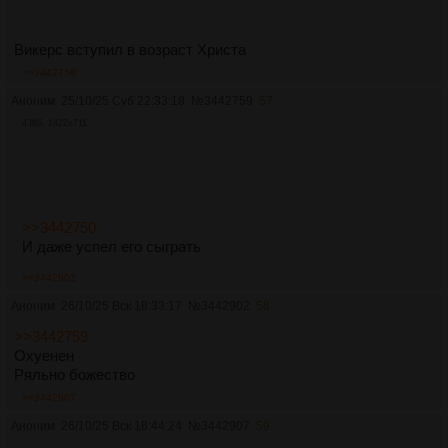
Викерс вступил в возраст Христа
>>3442759
Аноним
25/10/25 Суб 22:33:18
№
3442759
57
43Кб, 1422x711
>>3442750
И даже успел его сыграть
>>3442902
Аноним
26/10/25 Вск 18:33:17
№
3442902
58
>>3442759
Охуенен
Ряльно божество
>>3442907
Аноним
26/10/25 Вск 18:44:24
№
3442907
59