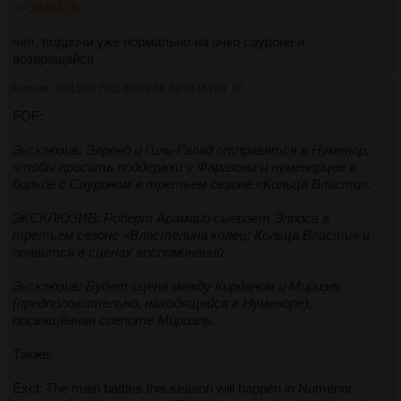
>>3445116
чел, подрочи уже нормально на очко саурона и
возвращайся
Аноним
10/11/25 Пнд 20:49:58
№
3446789
76
FOF:
Эксклюзив: Элронд и Гиль-Галад отправятся в Нуменор,
чтобы просить поддержки у Фаразона и нуменорцев в
борьбе с Сауроном в третьем сезоне «Кольца Власти».
ЭКСКЛЮЗИВ: Роберт Арамайо сыграет Элроса в
третьем сезоне «Властелина колец: Кольца Власти» и
появится в сценах воспоминаний.
Эксклюзив: Будет сцена между Кирданом и Мириэль
(предположительно, находящейся в Нуменоре),
посвящённая слепоте Мириэль.
Также:
Excl: The main battles this season will happen in Numenor