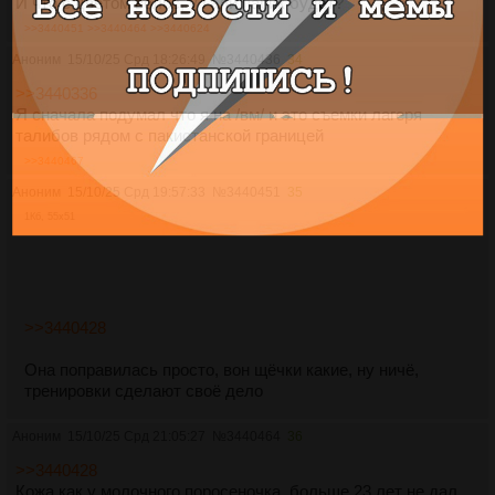
И что с цветом волос, у Гали парик будет?
>>3440451
>>3440464
>>3440624
Аноним
15/10/25 Срд 18:26:49
№
3440436
34
>>3440336
Я сначала подумал что я на /вм/ и это съемки лагеря
талибов рядом с пакистанской границей
>>3440467
Аноним
15/10/25 Срд 19:57:33
№
3440451
35
1Кб, 55x51
>>3440428
Она поправилась просто, вон щёчки какие, ну ничё,
тренировки сделают своё дело
Аноним
15/10/25 Срд 21:05:27
№
3440464
36
>>3440428
Кожа как у молочного поросеночка, больше 23 лет не дал