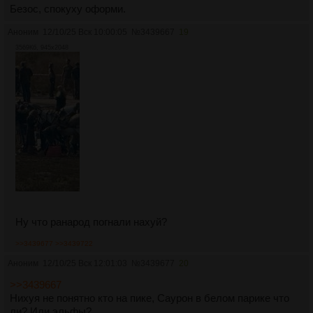
Безос, спокуху оформи.
Аноним
12/10/25 Вск 10:00:05
№
3439667
19
3569Кб, 945x2048
Ну что ранарод погнали нахуй?
>>3439677
>>3439722
Аноним
12/10/25 Вск 12:01:03
№
3439677
20
>>3439667
Нихуя не понятно кто на пике, Саурон в белом парике что
ли? Или эльфы?