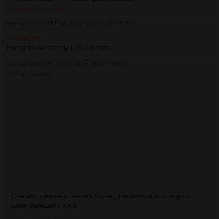
>>3443216
>>3451625
Аноним
28/10/25 Втр 03:38:43
№
3443216
68
>>3443211
Новости из газеты Гей Славяне
Аноним
02/11/25 Вск 13:36:35
№
3444263
69
2299Кб, 1080x1933
Съемки третьего сезона Колец закончились, говорят,
даже раньше срока