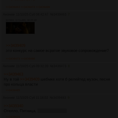
>>3439463
>>3439473
>>3439496
Аноним
11/10/25 Суб 08:42:47
№
3439463
7
6078Кб, 1172x480, 00:00:48
>>3439409
это конкурс на самое всратое звуковое сопровождение?
>>3439473
>>3439496
Аноним
11/10/25 Суб 09:32:39
№
3439473
8
>>3439463
Ну в той
>>3439409
шебмке хотя б релейтед музон, песня
про кольца власти
>>3439485
Аноним
11/10/25 Суб 11:18:02
№
3439483
9
>>3439340
Отелло, Пятница,
Дюма отец отца
>>3439629