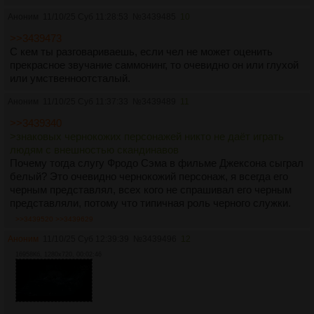
Аноним
11/10/25 Суб 11:28:53
№
3439485
10
>>3439473
С кем ты разговариваешь, если чел не может оценить
прекрасное звучание саммонинг, то очевидно он или глухой
или умственноотсталый.
Аноним
11/10/25 Суб 11:37:33
№
3439489
11
>>3439340
>знаковых чернокожих персонажей никто не даёт играть
людям с внешностью скандинавов
Почему тогда слугу Фродо Сэма в фильме Джексона сыграл
белый? Это очевидно чернокожий персонаж, я всегда его
черным представлял, всех кого не спрашивал его черным
представляли, потому что типичная роль черного служки.
>>3439520
>>3439629
Аноним
11/10/25 Суб 12:39:39
№
3439496
12
16958Кб, 1280x720, 00:02:46