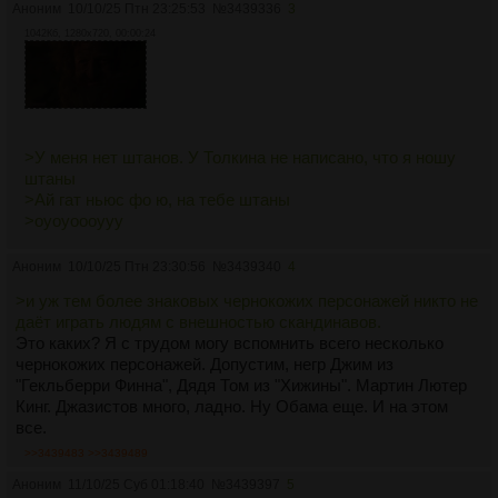
Аноним
10/10/25 Птн 23:25:53
№
3439336
3
1042Кб, 1280x720, 00:00:24
>У меня нет штанов. У Толкина не написано, что я ношу
штаны
>Ай гат ньюс фо ю, на тебе штаны
>оуоуоооууу
Аноним
10/10/25 Птн 23:30:56
№
3439340
4
>и уж тем более знаковых чернокожих персонажей никто не
даёт играть людям с внешностью скандинавов.
Это каких? Я с трудом могу вспомнить всего несколько
чернокожих персонажей. Допустим, негр Джим из
"Гекльберри Финна", Дядя Том из "Хижины". Мартин Лютер
Кинг. Джазистов много, ладно. Ну Обама еще. И на этом
все.
>>3439483
>>3439489
Аноним
11/10/25 Суб 01:18:40
№
3439397
5