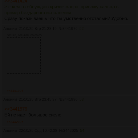
>>3441424
> с кем то обсуждаю кризис жанра, привожу кальца в
пример бездарного исполнения
Сразу показываешь что ты умственно отсталый? Удобно.
Аноним
21/10/25 Втр 21:28:19
№
3441976
52
4031Кб, 868x928, 00:00:05
>>3441996
Аноним
21/10/25 Втр 23:45:37
№
3441996
53
>>3441976
Ей не идет большое сисло.
>>3442025
Аноним
22/10/25 Срд 10:42:38
№
3442025
54