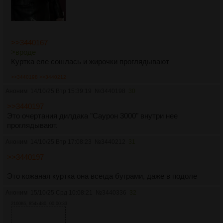
>>3440167
>вроде
Куртка еле сошлась и жирочки проглядывают
>>3440198
>>3440212
Аноним
14/10/25 Втр 15:39:19
№
3440198
30
>>3440197
Это очертания дилдака "Саурон 3000" внутри нее
проглядывают.
Аноним
14/10/25 Втр 17:08:23
№
3440212
31
>>3440197
Это кожаная куртка она всегда буграми, даже в подоле
Аноним
15/10/25 Срд 10:08:21
№
3440336
32
2160Кб, 854x480, 00:00:33