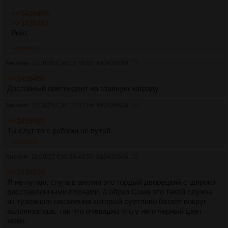
>>3439409
>>3439463
Рейт.
>>3439499
Аноним
11/10/25 Суб 12:48:05
№
3439499
13
>>3439496
Достойный претендент на главную награду
Аноним
11/10/25 Суб 14:01:54
№
3439520
14
>>3439489
Ты слуг-то с рабами не путай.
>>3439606
Аноним
11/10/25 Суб 20:49:55
№
3439606
15
>>3439520
Я не путаю, слуга в англии это гордый дворецкий с широко
расставленными плечами, а образ Сэма это такой служка
из туземного населения который суетливо бегает вокруг
колонизатора, так что очевидно что у него черный цвет
кожи.