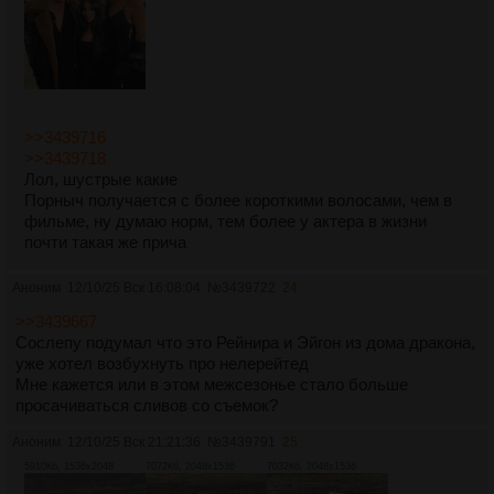
>>3439716
>>3439718
Лол, шустрые какие
Порныч получается с более короткими волосами, чем в
фильме, ну думаю норм, тем более у актера в жизни
почти такая же прича
Аноним
12/10/25 Вск 16:08:04
№
3439722
24
>>3439667
Сослепу подумал что это Рейнира и Эйгон из дома дракона,
уже хотел возбухнуть про нелерейтед
Мне кажется или в этом межсезонье стало больше
просачиваться сливов со съемок?
Аноним
12/10/25 Вск 21:21:36
№
3439791
25
5910Кб, 1536x2048
7072Кб, 2048x1536
7032Кб, 2048x1536