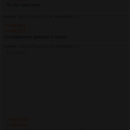
Ты бы тоже упал
Аноним
26/10/25 Вск 23:18:54
№
3442965
63
>>3442914
>>3442917
Суперфанаты дежурят в треде
Аноним
27/10/25 Пнд 09:32:24
№
3443000
64
477Кб, 435x712
>>3442914
>>3442917