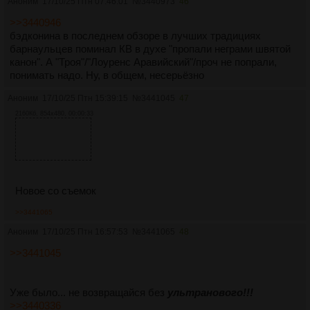
Аноним
17/10/25 Птн 07:46:01
№
3440973
46
>>3440946
бэдконина в последнем обзоре в лучших традициях
барнаульцев поминал КВ в духе "пропали неграми швятой
канон". А "Троя"/"Лоуренс Аравийский"/проч не попрали,
понимать надо. Ну, в общем, несерьёзно
Аноним
17/10/25 Птн 15:39:15
№
3441045
47
2160Кб, 854x480, 00:00:33
Новое со съемок
>>3441065
Аноним
17/10/25 Птн 16:57:53
№
3441065
48
>>3441045
Уже было... не возвращайся без
ультранового!!!
>>3440336