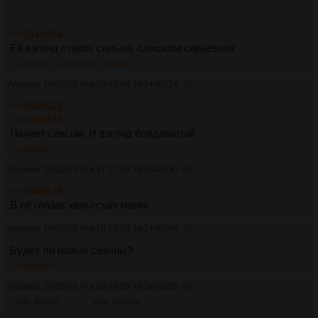
>>3440464
Её взгляд старит сильно, слишком серьёзная
>>3440624
>>3440830
>>3448207
Аноним
16/10/25 Чтв 09:43:46
№
3440624
39
>>3440528
>>3440428
Пахнет сексом. И взгляд блядоватый.
>>3440855
Аноним
16/10/25 Чтв 17:17:05
№
3440830
40
>>3440528
В её глазах кельтская магия
Аноним
16/10/25 Чтв 18:15:50
№
3440846
41
Будет ли новые сезлны?
>>3440945
Аноним
16/10/25 Чтв 18:28:59
№
3440855
42
72Кб, 954x262
49Кб, 1279x246