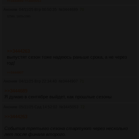
>>3444689
>>3445053
Аноним
04/11/25 Втр 00:50:35
№
3444689
70
325Кб, 1920x1080
>>3444263
выпустят сезон тоже надеюсь раньше срока, а не через
год!
>>3444907
Аноним
04/11/25 Втр 22:34:40
№
3444907
71
>>3444689
Я думаю в сентябре выйдет, как прошлые сезоны
Аноним
05/11/25 Срд 14:52:02
№
3445053
72
>>3444263
События третьего сезона стартуют через несколько
лет после финала второго.