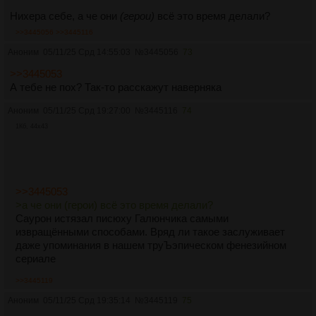
Нихера себе, а че они
(герои)
всё это время делали?
>>3445056
>>3445116
Аноним
05/11/25 Срд 14:55:03
№
3445056
73
>>3445053
А тебе не пох? Так-то расскажут наверняка
Аноним
05/11/25 Срд 19:27:00
№
3445116
74
1Кб, 44x43
>>3445053
>а че они (герои) всё это время делали?
Саурон истязал писюху Галюнчика самыми
извращёнными способами. Вряд ли такое заслуживает
даже упоминания в нашем труЪэпическом фенезийном
сериале
>>3445119
Аноним
05/11/25 Срд 19:35:14
№
3445119
75