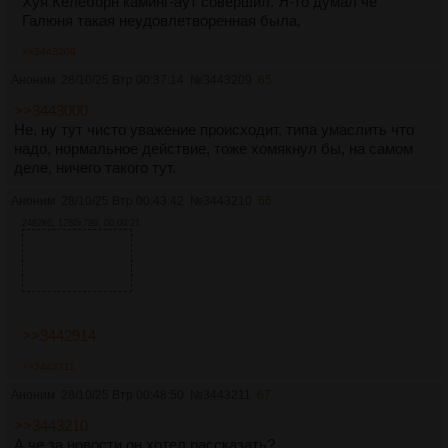
Хуя Келеборн каминг-аут совершил. Я-то думал че
Галюня такая неудовлетворенная была.
>>3443209
Аноним
28/10/25 Втр 00:37:14
№
3443209
65
>>3443000
Не, ну тут чисто уважение происходит, типа умаслить что
надо, нормальное действие, тоже хомякнул бы, на самом
деле, ничего такого тут.
Аноним
28/10/25 Втр 00:43:42
№
3443210
66
2482Кб, 1280x720, 00:00:21
>>3442914
>>3443211
Аноним
28/10/25 Втр 00:48:50
№
3443211
67
>>3443210
А че за новости он хотел рассказать?