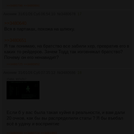
>>3480796
>>3480891
Аноним
31/01/26 Суб 06:54:10
№
3480678
17
>>3480640
Вся в партаках, похожа на шлюху.
>>3480651
Я так понимаю, на братство все забили хер, превратив его в
каких то рейдеров. Зачем Тодд так изговнякал братство?
Почему он его ненавидит?
>>3480725
>>3480952
Аноним
31/01/26 Суб 07:35:12
№
3480686
18
254Кб, 937x517
Если б у вас была такая хуйня в реальности, и вам дали
20 очков, как бы вы распределили статы ? Я бы въебал
всё в удачу и восприятие
>>3480693
>>3480724
>>3481983