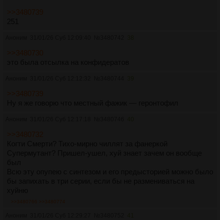
>>3480739
251
Аноним
31/01/26 Суб 12:09:40
№
3480742
38
>>3480730
это была отсылка на конфидератов
Аноним
31/01/26 Суб 12:12:32
№
3480744
39
>>3480739
Ну я же говорю что местный фажик — геронтофил
Аноним
31/01/26 Суб 12:17:18
№
3480746
40
>>3480732
Когти Смерти? Тихо-мирно чиллят за фанеркой
Супермутант? Пришел-ушел, хуй знает зачем он вообще
был
Всю эту опупею с синтезом и его предысторией можно было
бы запихать в три серии, если бы не размениваться на
хуйню
>>3480766
>>3480774
Аноним
31/01/26 Суб 12:29:27
№
3480752
41