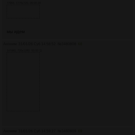
779Кб, 1776x720, 00:00:28
мы идем
Аноним
31/01/26 Суб 14:58:52
№
3480808
68
1474Кб, 720x1280, 00:00:11
Аноним
31/01/26 Суб 14:59:27
№
3480809
69