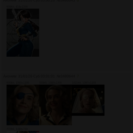
Аноним
31/01/26 Суб 03:00:20
№
3480643
6
609Кб, 818x1200
Аноним
31/01/26 Суб 03:01:01
№
3480644
7
600Кб, 1080x1350
555Кб, 1080x1350
1021Кб, 1397x1335
777Кб, 1280x720