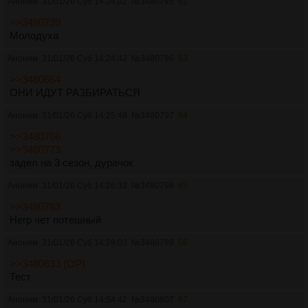
Аноним
31/01/26 Суб 14:24:02
№
3480795
62
>>3480739
Молодуха
Аноним
31/01/26 Суб 14:24:42
№
3480796
63
>>3480664
ОНИ ИДУТ РАЗБИРАТЬСЯ
Аноним
31/01/26 Суб 14:25:48
№
3480797
64
>>3480766
>>3480773
задел на 3 сезон, дурачок
Аноним
31/01/26 Суб 14:26:33
№
3480798
65
>>3480783
Негр чет потешный
Аноним
31/01/26 Суб 14:28:03
№
3480799
66
>>3480633 (OP)
Тест
Аноним
31/01/26 Суб 14:54:42
№
3480807
67