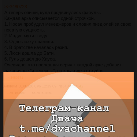
>>3480723
А теперь опиши, куда продвинулись фабулы.
Каждая арка описывается одной строчкой.
1. Носач пробудил менеджеров и словил пиздюлей за свою
носатую сущность.
2. Индус мутит воду.
3. Одноглазку спалили.
4. В братстве началась резня.
5. Люси дошла до Бати.
6. Гуль дошёл до Хауса.
Очевидно, что последняя серия к каждой арке добавит
лаконичное "и теперь...", но какая же это хуйня.
>>3480771
Аноним
31/01/26 Суб 12:39:09
№
3480757
42
91Кб, 192x459
551Кб, 618x850