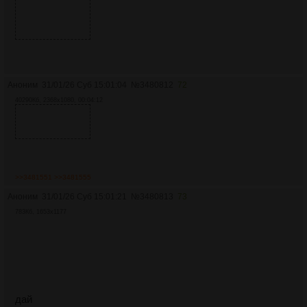
Аноним
31/01/26 Суб 15:01:04
№
3480812
72
40290Кб, 2368x1080, 00:04:12
>>3481551
>>3481555
Аноним
31/01/26 Суб 15:01:21
№
3480813
73
783Кб, 1653x1177
дай