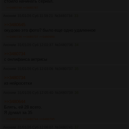
стоило начинать сериал.
>>3480746
>>3480787
Аноним
31/01/26 Суб 11:59:21
№
3480734
33
>>3480645
окудово это фото? было еще одно удаленное
>>3480736
>>3480737
>>3480989
Аноним
31/01/26 Суб 12:02:37
№
3480736
34
>>3480734
с онлифанса актрисы
Аноним
31/01/26 Суб 12:03:06
№
3480737
35
>>3480734
из нейросетки
Аноним
31/01/26 Суб 12:05:40
№
3480739
36
>>3480644
Блять, ей 28 всего.
Я думал за 35
>>3480741
>>3480744
>>3480795
Аноним
31/01/26 Суб 12:08:07
№
3480741
37