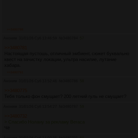
>>3480798
Аноним
31/01/26 Суб 13:46:59
№
3480784
57
>>3480781
Настоящая пустошь, отличный эмбиент, сюжет буквально
квест на зачистку локации, ультра насилие, лутание
хабара.
>>3480791
Аноним
31/01/26 Суб 13:52:46
№
3480786
58
>>3480775
Тебя только фон смущает? 200 летний гуль не смущает?
Аноним
31/01/26 Суб 13:54:27
№
3480787
59
>>3480732
> Спасибо Нолану за рекламу Вегаса
Чё