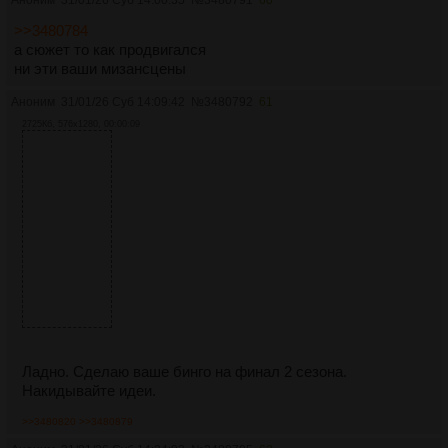
Аноним
31/01/26 Суб 14:00:35
№
3480791
60
>>3480784
а сюжет то как продвигался
ни эти ваши мизансцены
Аноним
31/01/26 Суб 14:09:42
№
3480792
61
2725Кб, 576x1280, 00:00:09
Ладно. Сделаю ваше бинго на финал 2 сезона.
Накидывайте идеи.
>>3480820
>>3480879