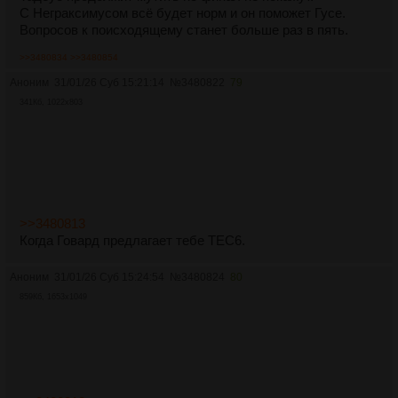
С Неграксимусом всё будет норм и он поможет Гусе.
Вопросов к поисходящему станет больше раз в пять.
>>3480834
>>3480854
Аноним
31/01/26 Суб 15:21:14
№
3480822
79
341Кб, 1022x803
>>3480813
Когда Говард предлагает тебе ТЕС6.
Аноним
31/01/26 Суб 15:24:54
№
3480824
80
859Кб, 1653x1049