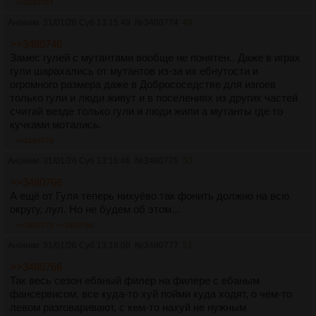
>>3480797
Аноним
31/01/26 Суб 13:15:49
№
3480774
49
>>3480746
Замес гулей с мутантами вообще не понятен.. Даже в играх
гули шарахались от мутантов из-за их ебнутости и
огромного размера даже в Добрососедстве для изгоев
только гули и люди живут и в поселениях из других частей
считай везде только гули и люди жили а мутанты где то
кучками мотались.
>>3480779
Аноним
31/01/26 Суб 13:16:46
№
3480775
50
>>3480766
А ещё от Гуля теперь нихуёво так фонить должно на всю
округу, лул. Но не будем об этом...
>>3480778
>>3480786
Аноним
31/01/26 Суб 13:18:08
№
3480777
51
>>3480766
Так весь сезон ебаный филер на филере с ебаным
фансервисом, все куда-то хуй пойми куда ходят, о чем-то
левом разговаривают, с кем-то нахуй не нужным