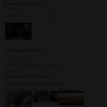
до конца 4 дня осталось
>>3480649
Аноним
31/01/26 Суб 03:05:14
№
3480648
11
760Кб, 1378x908
Кто президент по итогу
>>3480730
>>3480814
Аноним
31/01/26 Суб 03:05:21
№
3480649
12
>>3480647
вернёмся в вгач, не страшно.
Аноним
31/01/26 Суб 03:07:29
№
3480651
13
1774Кб, 960x1280
1453Кб, 1920x798
1446Кб, 1920x1030