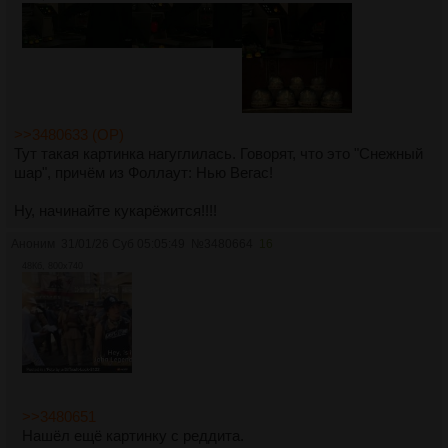
>>3480633 (OP)
Тут такая картинка нагуглилась. Говорят, что это "Снежный
шар", причём из Фоллаут: Нью Вегас!
Ну, начинайте кукарёжится!!!!
Аноним
31/01/26 Суб 05:05:49
№
3480664
16
48Кб, 800x740
>>3480651
Нашёл ещё картинку с реддита.