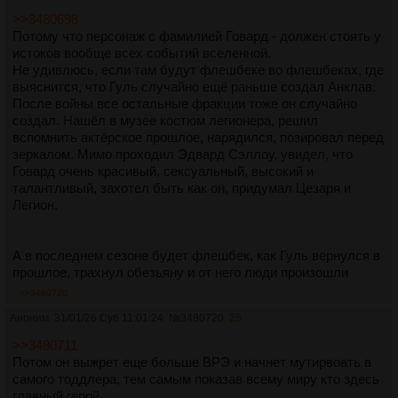
>>3480698
Потому что персонаж с фамилией Говард - должен стоять у
истоков вообще всех событий вселенной.
Не удивлюсь, если там будут флешбеке во флешбеках, где
выяснится, что Гуль случайно ещё раньше создал Анклав.
После войны все остальные фракции тоже он случайно
создал. Нашёл в музее костюм легионера, решил
вспомнить актёрское прошлое, нарядился, позировал перед
зеркалом. Мимо проходил Эдвард Сэллоу, увидел, что
Говард очень красивый, сексуальный, высокий и
талантливый, захотел быть как он, придумал Цезаря и
Легион.
А в последнем сезоне будет флешбек, как Гуль вернулся в
прошлое, трахнул обезьяну и от него люди произошли
>>3480720
Аноним
31/01/26 Суб 11:01:24
№
3480720
25
>>3480711
Потом он выжрет еще больше ВРЭ и начнет мутирвоать в
самого тоддлера, тем самым показав всему миру кто здесь
главный герой.