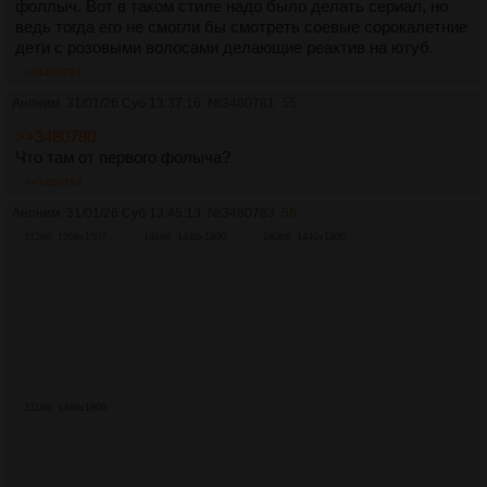
фоллыч. Вот в таком стиле надо было делать сериал, но
ведь тогда его не смогли бы смотреть соевые сорокалетние
дети с розовыми волосами делающие реактив на ютуб.
>>3480781
Аноним
31/01/26 Суб 13:37:16
№
3480781
55
>>3480780
Что там от первого фолыча?
>>3480784
Аноним
31/01/26 Суб 13:45:13
№
3480783
56
312Кб, 1206x1507
146Кб, 1440x1800
240Кб, 1440x1800
331Кб, 1440x1800