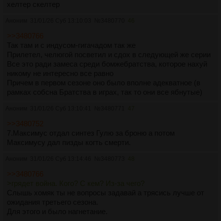
хелтер скелтер
Аноним
31/01/26 Суб 13:10:03
№
3480770
46
>>3480766
Так там и с индусом-гигачадом так же
Прилетел, челюгой посветил и сдох в следующей же серии
Все это ради замеса среди бомжебратства, которое нахуй
никому не интересно все равно
Причем в первом сезоне оно было вполне адекватное (в
рамках собсна Братства в играх, так то они все ябнутые)
Аноним
31/01/26 Суб 13:10:41
№
3480771
47
>>3480752
7.Максимус отдал синтез Гулю за броню а потом
Максимусу дал пизды когть смерти.
Аноним
31/01/26 Суб 13:14:46
№
3480773
48
>>3480766
>грядет война. Кого? С кем? Из-за чего?
Слышь хомяк ты не вопросы задавай а трясись лучше от
ожидания третьего сезона.
Для этого и было нагнетание.