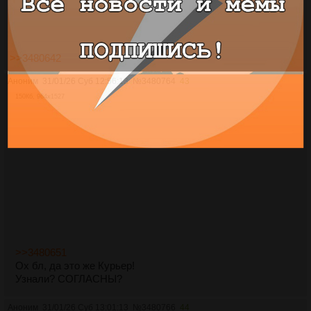
>>3480642
Аноним
31/01/26 Суб 12:56:13
№
3480764
43
150Кб, 964x1527
>>3480651
Ох бл, да это же Курьер!
Узнали? СОГЛАСНЫ?
Аноним
31/01/26 Суб 13:01:13
№
3480766
44