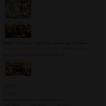
1253Кб, 1600x900
Сюжет 8 эпизода: точно будет махач нкр и легиона
>>3480664
>>3480678
>>3480764
>>3480815
>>3480891
>>3481838
Аноним
31/01/26 Суб 03:08:27
№
3480652
14
2930Кб, 1988x1061
курьер
>>3480891
Аноним
31/01/26 Суб 03:11:29
№
3480654
15
51Кб, 854x356
51Кб, 854x356
89Кб, 600x600