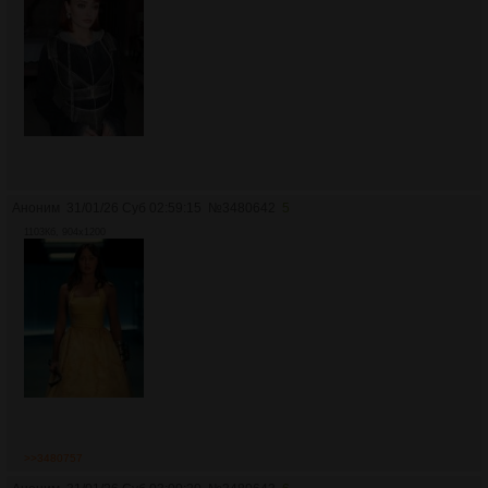
Аноним
31/01/26 Суб 02:59:15
№
3480642
5
1103Кб, 904x1200
>>3480757