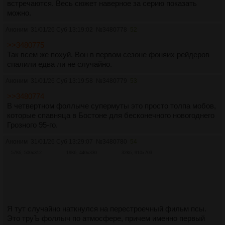
встречаются. Весь сюжет наверное за серию показать
можно.
Аноним
31/01/26 Суб 13:19:02
№
3480778
52
>>3480775
Так всем же похуй. Вон в первом сезоне фоняих рейдеров
спалили едва ли не случайно.
Аноним
31/01/26 Суб 13:19:58
№
3480779
53
>>3480774
В четвертном фоллыче супермуты это просто толпа мобов,
которые спавняца в Бостоне для бесконечного новогоднего
Грозного 95-го.
Аноним
31/01/26 Суб 13:29:07
№
3480780
54
57Кб, 500x312
19Кб, 440x330
32Кб, 910x703
Я тут случайно наткнулся на перестроечный фильм псы.
Это труЪ фоллыч по атмосфере, причем именно первый