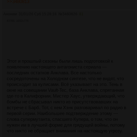
>>3480813
Аноним
31/01/26 Суб 15:28:18
№
3480826
81
837Кб, 1032x774
Этот и прошлый сезоны были лишь подготовкой к
появлению настоящего антагониста сериала —
последних остатков Анклава. Все настолько
сосредоточены на Холодном синтезе, что не видят, что
происходит за кулисами. Всё указывает на это. Тень в
окне на совещании Vault-Tec, база Анклава, спрятанная
где-то в Калифорнии. Мистер Хаус, утверждающий, что
бомбы не сбрасывал никто из присутствовавших на
встрече с Барб. Тот, с кем Хэнк разговаривал по радио в
первой серии. Наибольшее подтверждение этому —
слова супермутанта, спасшего Купера, о том, что он
нужен им в лучшей форме для грядущей войны, потому
что никто не обращает внимания на настоящую угрозу.