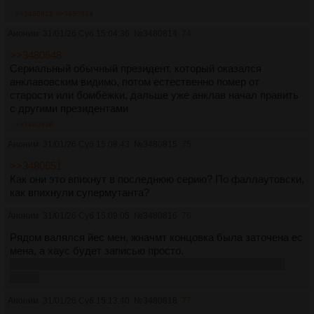
>>3480822
>>3480824
Аноним
31/01/26 Суб 15:04:36
№
3480814
74
>>3480648
Сериальный обычный президент, который оказался
анклавовским видимо, потом естественно помер от
старости или бомбёжки, дальше уже анклав начал править
с другими президентами
>>3480836
Аноним
31/01/26 Суб 15:08:43
№
3480815
75
>>3480651
Как они это впихнут в последнюю серию? По фаллаутовски,
как впихнули супермутанта?
Аноним
31/01/26 Суб 15:09:05
№
3480816
76
Рядом валялся йес мен, жначмт концовка была заточена ес
мена, а хаус будет записью просто.
почему курьер не нашел за стеной суперреактор все это
время
Аноним
31/01/26 Суб 15:13:40
№
3480818
77