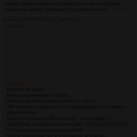
Почему должен появиться курьер, если не было даже
упомянуты другие протагонистов других частей?
Аноним
31/01/26 Суб 15:17:19
№
3480820
78
132Кб, 736x920
>>3480792
Курьера не будет.
Войны нкр/лигивона не будет.
Люси убьёт бабку, Кумер отключит Хауса.
999 затравок и недосказок на следующий сезон вместо
норм финала.
Батя Гуси вновь съебётся в некст сизон орируя с
долбоёбов (на ветрокрыле Анклава)
с чипом в салфетке
.
50% эпизода довоенные флешбаки.
Тадеус продолжит мутить но финал не покажут.