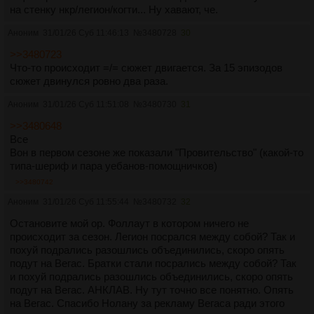
на стенку нкр/легион/когти... Ну хавают, че.
Аноним
31/01/26 Суб 11:46:13
№
3480728
30
>>3480723
Что-то происходит =/= сюжет двигается. За 15 эпизодов
сюжет двинулся ровно два раза.
Аноним
31/01/26 Суб 11:51:08
№
3480730
31
>>3480648
Все
Вон в первом сезоне же показали "Провительство" (какой-то
типа-шериф и пара уебанов-помощничков)
>>3480742
Аноним
31/01/26 Суб 11:55:44
№
3480732
32
Остановите мой ор. Фоллаут в котором ничего не
происходит за сезон. Легион посрался между собой? Так и
похуй подрались разошлись объединились, скоро опять
подут на Вегас. Братки стали посрались между собой? Так
и похуй подрались разошлись объединились, скоро опять
подут на Вегас. АНКЛАВ. Ну тут точно все понятно. Опять
на Вегас. Спасибо Нолану за рекламу Вегаса ради этого