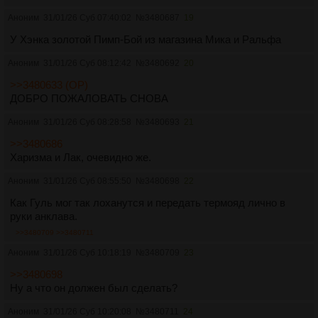
Аноним
31/01/26 Суб 07:40:02
№
3480687
19
У Хэнка золотой Пимп-Бой из магазина Мика и Ральфа
Аноним
31/01/26 Суб 08:12:42
№
3480692
20
>>3480633 (OP)
ДОБРО ПОЖАЛОВАТЬ СНОВА
Аноним
31/01/26 Суб 08:28:58
№
3480693
21
>>3480686
Харизма и Лак, очевидно же.
Аноним
31/01/26 Суб 08:55:50
№
3480698
22
Как Гуль мог так лоханутся и передать термояд лично в
руки анклава.
>>3480709
>>3480711
Аноним
31/01/26 Суб 10:18:19
№
3480709
23
>>3480698
Ну а что он должен был сделать?
Аноним
31/01/26 Суб 10:20:08
№
3480711
24