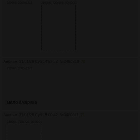
2299Кб, 2269x1213
3695Кб, 720x956, 00:00:33
Аноним
31/01/26 Суб 14:59:53
№
3480810
70
2129Кб, 2385x1243
мало америка
Аноним
31/01/26 Суб 15:00:42
№
3480811
71
2480Кб, 720x720, 00:00:29