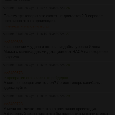
Аноним
31/01/26 Суб 11:14:57
№
3480723
26
Почему тут говорят что сюжет не двигается? В сериале
постоянно что то происходит.
>>3480726
>>3480728
>>3480752
Аноним
31/01/26 Суб 11:16:19
№
3480724
27
>>3480686
красноречие + удача и вот ты пиздабол уровня Илона
Маска с миллиардными дотациями от НАСА на покорение
Плутона
Аноним
31/01/26 Суб 11:16:36
№
3480725
28
>>3480678
> превратив его в каких то рейдеров
А кого не превратили-то лол? Легион теперь канибалы,
здраствуйте.
Аноним
31/01/26 Суб 11:18:06
№
3480726
29
>>3480723
У меня на толчке тоже что-то постоянно происходит.
А филерный сезон чисто что бы подвести к махачу стенка