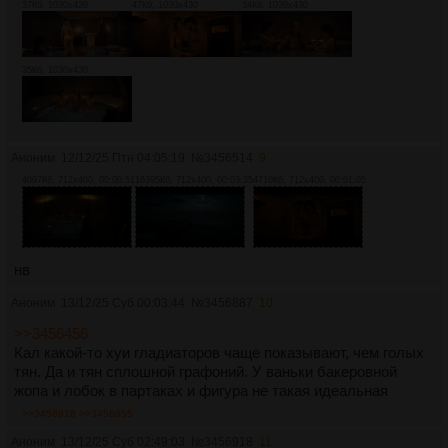
37Кб, 1030x430
47Кб, 1030x430
34Кб, 1030x430
35Кб, 1030x430
Аноним
12/12/25 Птн 04:05:19
№
3456514
9
4097Кб, 712x400, 00:00:51
16395Кб, 712x400, 00:03:35
4710Кб, 712x400, 00:01:05
нв
Аноним
13/12/25 Суб 00:03:44
№
3456887
10
>>3456456
Кал какой-то хуи гладиаторов чаще показывают, чем голых
тян. Да и тян сплошной графоний. У ваньки бакеровной
жопа и лобок в партаках и фигура не такая идеальная
>>3456918
>>3456955
Аноним
13/12/25 Суб 02:49:03
№
3456918
11