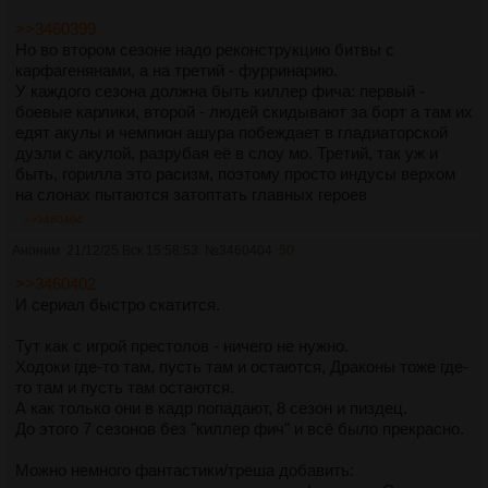
>>3460399
Но во втором сезоне надо реконструкцию битвы с
карфагенянами, а на третий - фурринарию.
У каждого сезона должна быть киллер фича: первый -
боевые карлики, второй - людей скидывают за борт а там их
едят акулы и чемпион ашура побеждает в гладиаторской
дуэли с акулой, разрубая её в слоу мо. Третий, так уж и
быть, горилла это расизм, поэтому просто индусы верхом
на слонах пытаются затоптать главных героев
>>3460404
Аноним
21/12/25 Вск 15:58:53
№
3460404
50
>>3460402
И сериал быстро скатится.
Тут как с игрой престолов - ничего не нужно.
Ходоки где-то там, пусть там и остаются, Драконы тоже где-
то там и пусть там остаются.
А как только они в кадр попадают, 8 сезон и пиздец.
До этого 7 сезонов без "киллер фич" и всё было прекрасно.
Можно немного фантастики/треша добавить: