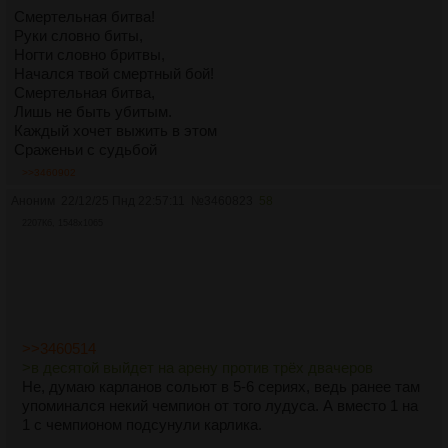
Смертельная битва!
Руки словно биты,
Ногти словно бритвы,
Начался твой смертный бой!
Смертельная битва,
Лишь не быть убитым.
Каждый хочет выжить в этом
Сраженьи с судьбой
>>3460902
Аноним
22/12/25 Пнд 22:57:11
№
3460823
58
2207Кб, 1548x1065
>>3460514
>в десятой выйдет на арену против трёх двачеров
Не, думаю карланов сольют в 5-6 сериях, ведь ранее там
упоминался некий чемпион от того лудуса. А вместо 1 на
1 с чемпионом подсунули карлика.