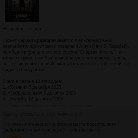
Не нашел - создал
Сюжет сериала разворачивается в альтернативной
реальности, где хитрый и коварный Ашур (Ник Э. Тарабей),
погибший в финале второго сезона "Спартак: Месть", не
только выжил, но и был вознагражден римлянами. Теперь
он - хозяин собственной школы гладиаторов, той самой, где
когда-то был рабом.
Всего в сезоне 10 эпизодов:
1. «Хозяин» 5 декабря 2025
2. «Заброшенный» 5 декабря 2025
3. Unworthy 12 декабря 2025
>>3456402
>>3457102
>>3457686
>>3472031
>>3472390
Аноним
11/12/25 Чтв 15:23:01
№
3456312
2
Не очень интересно. На ровном месте переигрывать
действия старых сезонов чёт хуйня какая-то
>>3456373