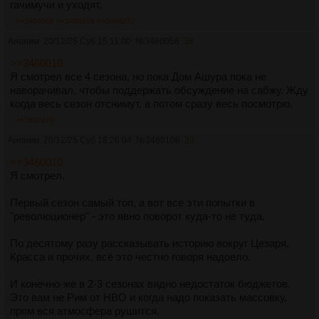
гачимучи и уходят.
>>3460056
>>3460106
>>3460272
Аноним
20/12/25 Суб 15:11:00
№
3460056
38
>>3460010
Я смотрел все 4 сезона, но пока Дом Ашура пока не
наворачивал, чтобы поддержать обсуждение на сабжу. Жду
когда весь сезон отснимут, а потом сразу весь посмотрю.
>>3460273
Аноним
20/12/25 Суб 18:26:04
№
3460106
39
>>3460010
Я смотрел.
Первый сезон самый топ, а вот все эти попытки в
"революционер" - это явно поворот куда-то не туда.
По десятому разу рассказывать историю вокруг Цезаря,
Красса и прочих, всё это честно говоря надоело.
И конечно-же в 2-3 сезонах видно недостаток бюджетов.
Это вам не Рим от HBO и когда надо показать массовку,
прям вся атмосфера рушится.