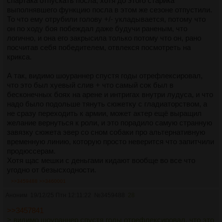
спартака отпускать посла, хотя до этого старика
выполнявшего функцию посла в этом же сезоне отпустили.
То что ему отрубили голову +/- укладывается, потому что
он по ходу боя побеждал даже будучи раненым, что
логично, и она его закрысила только потому что он, рано
посчитав себя победителем, отвлекся посмотреть на
крикса.
А так, видимо шоураннер спустя годы отрефлексировал,
что это был хуевый слив + что самый сок был в
бесконечных боях на арене и интригах внутри лудуса, и что
надо было подольше тянуть сюжетку с гладиаторством, а
не сразу переходить к армии, может актер ещё выращил
желание вернуться к роли, и это порадило самую странную
завязку сюжета эвер со сном собаки про альтернативную
временную линию, которую просто неверится что запитчили
продюссерам.
Хотя щас мешки с деньгами кидают вообще во все что
угодно от безысходности.
>>3459488
>>3460001
Аноним
19/12/25 Птн 12:11:22
№
3459488
28
>>3457841
> видимо шоураннер спустя годы отрефлексировал, что это