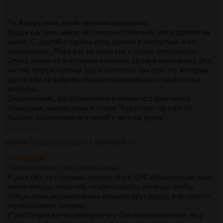
По Ашуру пока двойственное ощущение.
Вроде как оно самое, но смотря глобально, нету драчек на
арене. С другой стороны есть драчки в переулках и на
тренировках. Пока вот не знаю как к этому относиться.
Опять зачем-то в историю полезли, Цезаря впихивают. Это
честно говоря хуёвый ход и хотелось-бы всю эту историю
где-то там за кадром, сконцентрировавшись на местных
интригах.
Опционально, рассказывайте учебник истории через
глашатаев, можно даже в стиле "Брут спас Цезаря от
подлых заговорщиков и погиб у него на руках"
>>3460206
Аноним
20/12/25 Суб 21:24:37
№
3460206
40
>>3460106
>Name сериалу не нужен/нужно
И да и нет, тут сложна, потому что в UFC обязательно идет
какой нибудь треш-ток, чтобы создать легенду, якобы
бойцы прям мотивированы пиздить друг друга, а не просто
отрабатывают гонорар.
У рестлеров всем очевидно что бои постановочные, но у