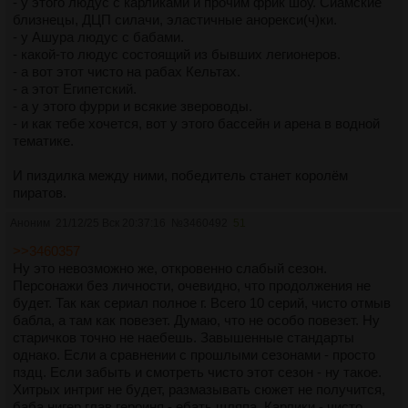
- у этого людус с карликами и прочим фрик шоу. Сиамские
близнецы, ДЦП силачи, эластичные анорекси(ч)ки.
- у Ашура людус с бабами.
- какой-то людус состоящий из бывших легионеров.
- а вот этот чисто на рабах Кельтах.
- а этот Египетский.
- а у этого фурри и всякие звероводы.
- и как тебе хочется, вот у этого бассейн и арена в водной
тематике.
И пиздилка между ними, победитель станет королём
пиратов.
Аноним
21/12/25 Вск 20:37:16
№
3460492
51
>>3460357
Ну это невозможно же, откровенно слабый сезон.
Персонажи без личности, очевидно, что продолжения не
будет. Так как сериал полное г. Всего 10 серий, чисто отмыв
бабла, а там как повезет. Думаю, что не особо повезет. Ну
старичков точно не наебешь. Завышенные стандарты
однако. Если а сравнении с прошлыми сезонами - просто
пздц. Если забыть и смотреть чисто этот сезон - ну такое.
Хитрых интриг не будет, размазывать сюжет не получится,
баба нигер глав.героиня - ебать шляпа. Карлики - чисто