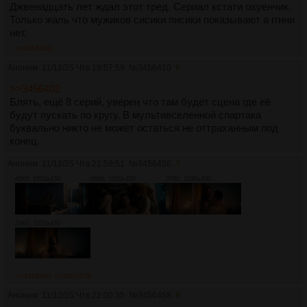
Джвенадцать лет ждал этот тред. Сериал кстати охуенчик.
Только жаль что мужиков сисики писики показывают а ггини
нет.
>>3456410
Аноним
11/12/25 Чтв 19:57:59
№
3456410
6
>>3456402
Блять, ещё 8 серий, уверен что там будет сцена где её
будут пускать по кругу. В мультивселенной спартака
буквально никто не может остаться не оттраханным под
конец.
Аноним
11/12/25 Чтв 21:59:51
№
3456456
7
45Кб, 1030x430
46Кб, 1030x430
37Кб, 1030x430
33Кб, 1030x430
>>3456887
>>3457678
Аноним
11/12/25 Чтв 22:00:35
№
3456458
8