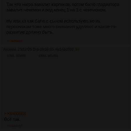
Так что нигра завалит карликов, потом батю гладиатора
завалит чемпион и под конец 1 на 1 с чемпионом.
Ну или хз как батю с сыном используют, но их
персонажам тоже много внимания уделяют и какое-то
развитие должно быть.
>>3460919
Аноним
23/12/25 Втр 09:08:05
№
3460902
59
315Кб, 360x555
229Кб, 395x593
>>3460663
Всё так.
>>3461015