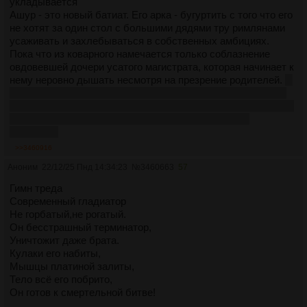
укладывается
Ашур - это новый батиат. Его арка - бугуртить с того что его
не хотят за один стол с большими дядями тру римлянами
усаживать и захлебываться в собственных амбициях.
Пока что из коварного намечается только соблазнение
овдовевшей дочери усатого магистрата, которая начинает к
нему неровно дышать несмотря на презрение родителей.
И
вообще, когда только появились те киликийские пираты, я
первым делом подумал, что это ашур их и нанял чтобы они
напали на семью, а сам мимо прогуливался якобы
невзначай
>>3460916
Аноним
22/12/25 Пнд 14:34:23
№
3460663
57
Гимн треда
Современный гладиатор
Не горбатый,не рогатый.
Он бесстрашный терминатор,
Уничтожит даже брата.
Кулаки его набиты,
Мышцы платиной залиты,
Тело всё его побрито,
Он готов к смертельной битве!