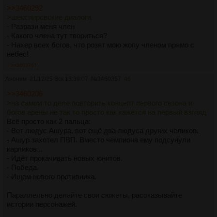
>>3460292
>шекспировские диалоги
- Разрази меня член
- Какого члена тут твориться?
- Нахер всех богов, что розят мою жопу членом прямо с
небес!
>>3463767
Аноним
21/12/25 Вск 13:39:07
№
3460357
46
>>3460206
>на самом то деле повторить концепт первого сезона и
богов арены не так то просто как кажется на первый взгляд
Всё просто как 2 пальца:
- Вот людус Ашура, вот ещё два людуса других челиков.
- Ашур захотел ПВП. Вместо чемпиона ему подсунули
карликов...
- Идёт прокачивать новых юнитов.
- Победа.
- Ищем нового противника.
Параллельно делайте свои сюжеты, рассказывайте
истории персонажей.