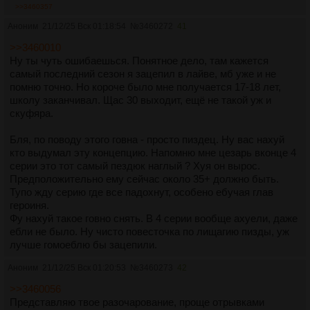
продуманно сюжет писать и тут скорее как будто реально
>>3460357
нужен мейн сюжет, и много сюжетных линий вплетенных в
Аноним
21/12/25 Вск 01:18:54
№
3460272
41
него, но другой вопрос сможет ли сам шоураннер повторить
некогда случайно изобретенную им формулу успеха и все
>>3460010
правильно продумать и реализовать.
Ну ты чуть ошибаешься. Понятное дело, там кажется
Потому что в оригинале как будто история спартака должна
самый последний сезон я зацепил в лайве, мб уже и не
была закончиться на финале второго сезона, где вот -
помню точно. Но короче было мне получается 17-18 лет,
катарсис, он отомстил, все, можно кончать, дальше просто
школу заканчивал. Щас 30 выходит, ещё не такой уж и
заставка: сделал то-то то-то, погиб в сражении там-то там-
скуфяра.
то the end.
И не надо было переходить на стратегическую карту
Бля, по поводу этого говна - просто пиздец. Ну вас нахуй
компании, когда сериал был не под это заточен и не
кто выдумал эту концепцию. Напомню мне цезарь вконце 4
эпохальных.битв уровня трои от него ждали. Было бы
серии это тот самый пездюк наглый ? Хуя он вырос.
идеально если из первых трех сериалов было 4-5 сезонов
Предположительно ему сейчас около 35+ должно быть.
разъеба, которые сосредотачивались бы на спартаке
Тупо жду серию где все падохнут, особено ебучая глав
гладиаторе и его возмездии, не стремясь охватит всю его
героиня.
историю, а только этот отрезок. Поэтому политика,
Фу нахуй такое говно снять. В 4 серии вообще ахуели, даже
историчность и глобальность как в третьем сезоне не
ебли не было. Ну чисто повесточка по лищагию пизды, уж
нужны, а с другой стороны глобальный сюжет то и
лучше гомоеблю бы зацепили.
перепитии зависящие от происходящего на арене все равно
Аноним
21/12/25 Вск 01:20:53
№
3460273
42
нужны, потому что за кровью, потом и говном
проливающимся на песке арены должно что то стоять
>>3460056
Представляю твое разочарование, проще отрывками