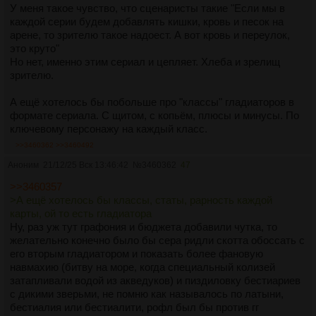
У меня такое чувство, что сценаристы такие "Если мы в
каждой серии будем добавлять кишки, кровь и песок на
арене, то зрителю такое надоест. А вот кровь и переулок,
это круто"
Но нет, именно этим сериал и цепляет. Хлеба и зрелищ
зрителю.
А ещё хотелось бы побольше про "классы" гладиаторов в
формате сериала. С щитом, с копьём, плюсы и минусы. По
ключевому персонажу на каждый класс.
>>3460362
>>3460492
Аноним
21/12/25 Вск 13:46:42
№
3460362
47
>>3460357
>А ещё хотелось бы классы, статы, рарность каждой
карты, ой то есть гладиатора
Ну, раз уж тут графония и бюджета добавили чутка, то
желательно конечно было бы сера ридли скотта обоссать с
его вторым гладиатором и показать более фановую
навмахию (битву на море, когда специальный колизей
затапливали водой из акведуков) и пиздиловку бестиариев
с дикими зверьми, не помню как называлось по латыни,
бестиалия или бестиалити, рофл был бы против гг