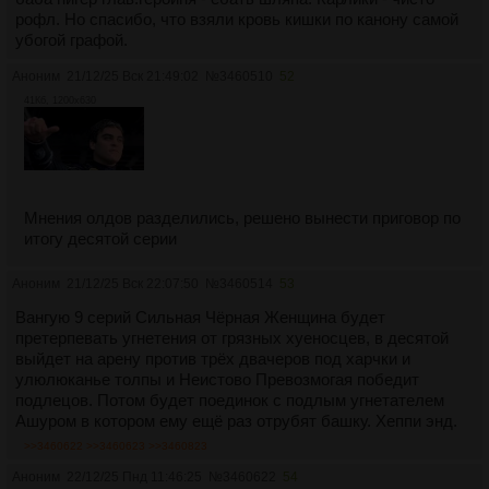
рофл. Но спасибо, что взяли кровь кишки по канону самой
убогой графой.
Аноним
21/12/25 Вск 21:49:02
№
3460510
52
41Кб, 1200x630
Мнения олдов разделились, решено вынести приговор по
итогу десятой серии
Аноним
21/12/25 Вск 22:07:50
№
3460514
53
Вангую 9 серий Сильная Чёрная Женщина будет
претерпевать угнетения от грязных хуеносцев, в десятой
выйдет на арену против трёх двачеров под харчки и
улюлюканье толпы и Неистово Превозмогая победит
подлецов. Потом будет поединок с подлым угнетателем
Ашуром в котором ему ещё раз отрубят башку. Хеппи энд.
>>3460622
>>3460623
>>3460823
Аноним
22/12/25 Пнд 11:46:25
№
3460622
54