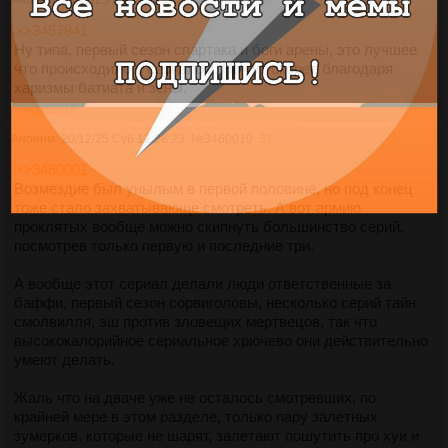
Аноним
20/12/25 Суб 11:59:03
№
3460001
36
>>3457841
Ну типа, первый сезон спартака и боги арены, это лучшее
что происходило с сериалом. Но тут скорее благодаря
харизмы батиата и зены.
>>3460010
Аноним
20/12/25 Суб 12:28:23
№
3460010
37
>>3460001
Возмездие был унылым в первой половине, но под конец
тоже стало захватывающе смотреть. А вот армию
проклятых вообще можно скипнуть большинство серий,
посмотрев только первую и последние три.
А вообще этот сериал делали люди ответственные за
баффи, первый сезон сорвиголовы, несколько серий тайн
смолвилля, эш против зловещих мертвецов, так что
высококалорийное сериальное хрючево они действительно
умеют делать.
Жаль что на дваче уже не осталось смотревших, по
крайней мере в этом разделе, только пару залетных
зумерков, которые не шарят, залетают пошутить про хуи и