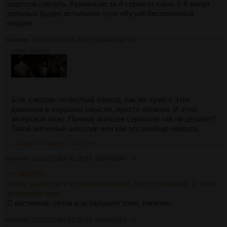
шортсов глянуть, буквально за 4 серии от силы 5-8 минут
дельных будет, остальное тупо ебучий бесполезный
пиздеж.
Аноним
21/12/25 Вск 05:23:33
№
3460292
43
2162Кб, 1904x800
Бля, смотрю четвёртый эпизод, как же хуею с этих
диалогов в хорошем смысле, просто обожаю. И этой
актёрской игры. Почему больше сериалов так не делают?
Такой античный шекспир или как это вообще назвать.
>>3460294
>>3460303
>>3463767
Аноним
21/12/25 Вск 05:28:52
№
3460294
44
>>3460292
>этих диалогов в хорошем смысле, просто обожаю. И этой
актёрской игры.
С костюмов, сетов и остального тоже, понятно.
Аноним
21/12/25 Вск 07:18:20
№
3460303
45