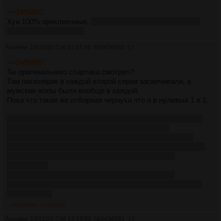
>>3456887
Хуи 100% приклеенные.
У химозных качков таких хуёв с
яйцами быть не может
Аноним
13/12/25 Суб 11:57:46
№
3456955
12
>>3456887
Ты оригинального спартака смотрел?
Там писюнярик в каждой второй серии засвечивали, а
мужские жопы были вообще в каждой.
Пока что такая же отборная чернуха что и в нулевых 1 в 1.
Пока что единственный реальный минус сериала что нет
центрального персонажа которому можно было
сопереживать на контрасте с упоротыми персонажами
второго плана, как спартаку в мейн сериале или ганнику в
приквеле "Боги арены", все карикатурно упорные
дегенераты.
Гг по идее должен быть ашур, но ему тож трудно
сопереживать, учитывая что он просто интриган который
всех крысил.
>>3456981
>>3457070
Аноним
13/12/25 Суб 13:59:03
№
3456981
13