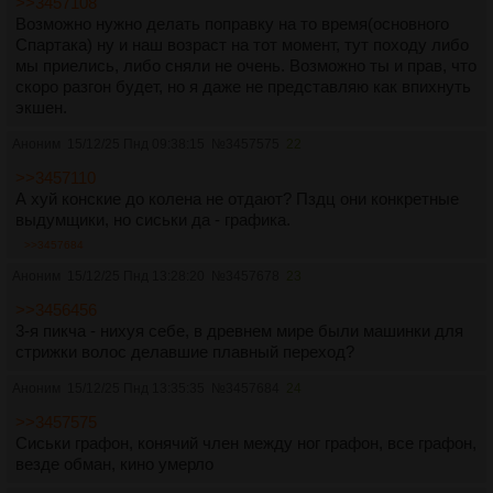
>>3457108
Возможно нужно делать поправку на то время(основного
Спартака) ну и наш возраст на тот момент, тут походу либо
мы приелись, либо сняли не очень. Возможно ты и прав, что
скоро разгон будет, но я даже не представляю как впихнуть
экшен.
Аноним
15/12/25 Пнд 09:38:15
№
3457575
22
>>3457110
А хуй конские до колена не отдают? Пздц они конкретные
выдумщики, но сиськи да - графика.
>>3457684
Аноним
15/12/25 Пнд 13:28:20
№
3457678
23
>>3456456
3-я пикча - нихуя себе, в древнем мире были машинки для
стрижки волос делавшие плавный переход?
Аноним
15/12/25 Пнд 13:35:35
№
3457684
24
>>3457575
Сиськи графон, конячий член между ног графон, все графон,
везде обман, кино умерло