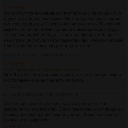
>>3456955
Из-за отсутствия очевидного плот армора в оригинале был
одним из лучших персонажей. Ну и здесь не просто так же
ему спин офф дали. Сопереживание тоже есть. По крайней
мере было, до появления сильной и независимой, которую
теперь очевиднейше будут тащить до финала, и Ашура с
ней, чтобы он получил свой редемпшн арк и помер либо как
герой, либо опять как предатель-угнетатель.
Аноним
13/12/25 Суб 19:38:26
№
3457070
14
>>3456955
>Ты оригинального спартака смотрел?
Нет. Я тока из-за каталонки глянул, так как переодически в
инстахрамчике на ее прелести любуюсь
>>3457095
Аноним
13/12/25 Суб 20:17:55
№
3457080
15
Да, 3 серия вышла супер унылая. Ашур сдулся, как
морально так и физически. Ебать там сколько лет прошло с
первых сезонов, я ещё в школе учился. Конечно посмотрю,
но пока что конкретное г
>>3457108