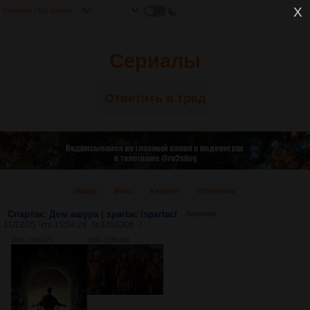
Главная
Настройки
Сериалы
Ответить в тред
Назад
Вниз
Каталог
Обновить
Спартак: Дом ашура | spartac /spartac/
Аноним
11/12/25 Чтв 15:04:28
№
3456306
1
11Кб, 183x275
32Кб, 576x384