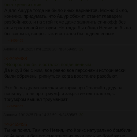
был хуевый слив
А для Ашура тогда не было иных вариантов. Можно было,
конечно, придумать, что Ашур сбежит, станет главарём
разбойников, и на этой теме даже запилить спинофф без
альтернативной истории. Но тогда бы обида Невии не была
бы закрыта, вопрос так и остался бы подвешенным.
>>3459495
Аноним
19/12/25 Птн 12:28:20
№
3459495
29
>>3459488
>Вопрос так бы и остался подвешенным
Да и хуй бы с ним, все равно все персонажи исторически
были обречены рипнуться когда восстание разобьют.
Это была драматическая история про "спасибо деду за
попытку", а не про триумф и закрытие гештальтов, с
триумфом вышел триумвират
>>3459567
Аноним
19/12/25 Птн 14:32:59
№
3459567
30
>>3459495
Ты не понял. Там что Невия, что Крикс натурально бомбили
от Ашура, и без его смерти от их руки весь их бомбаж не