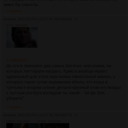
имел бы смысла.
>>3459633
Аноним
19/12/25 Птн 15:57:45
№
3459633
31
427Кб, 1634x1077
>>3459567
Да это в принципе два самых бесячих персонажа, на
которых литтерали насрать. Крикса вообще играет
идеальный для этого персонажа говноглазый новиоп, у
которого такое тупое выражение ебала, что когда в
третьем и втором сезоне делали крупный план его морды
с пустым уга-буга взглядом ты такой - "ой фу бля,
уберите".
>>3463931
Аноним
19/12/25 Птн 18:17:39
№
3459724
32
1498Кб, 2560x1082
1576Кб, 2560x1081