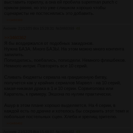
выставить гориллу, а она ей пробила superman punch с
криком ряяяя, но это уже слишком хорошо чтобы
сценаристы не постеснялись это добавить.
>>3460399
Аноним
21/12/25 Вск 15:28:31
№
3460399
48
>>3460362
Я бы воздержался от подобных закидонов.
Нужна БАЗА. Много БАЗЫ. На этом можно много контента
запилить.
Попиздились, поебались, попиздели. Немного флешбеков.
Немного интриг. Повторять все 10 серий.
Сливать бюджеты сериала на грандиозную битву,
получется как у крайних сериалов Марвел - на 10 серий,
какая-никакая драка в 1 и 10 серии. Сорвиголова или
Каратель, к примеру. Экшона по нулям практически.
Ашур в этом плане хорошо выделяется. На 4 серии, в
каждой есть по драчке и хотелось бы сохранить этот темп и
побольше постельных сцен. Хлеба и зрелищ зрителю.
>>3460402
Аноним
21/12/25 Вск 15:48:07
№
3460402
49