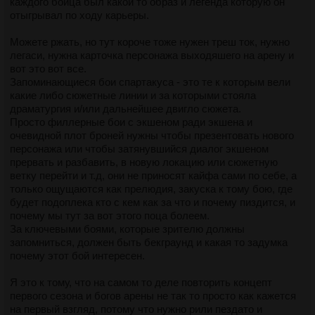
каждого бойца был какой то образ и легенда которую он
отыгрывал по ходу карьеры.
Можете ржать, но тут короче тоже нужен треш ток, нужно
легаси, нужна карточка персонажа выходяшего на арену и
вот это вот все.
Запоминающиеся бои спартакуса - это те к которым вели
какие либо сюжетные линии и за которыми стояла
драматургия и/или дальнейшее двигло сюжета.
Просто филлерные бои с экшеном ради экшена и
очевидной плот броней нужны чтобы презентовать нового
персонажа или чтобы затянувшийся диалог экшеном
прервать и разбавить, в новую локацию или сюжетную
ветку перейти и т.д, они не приносят кайфа сами по себе, а
только ощущаются как прелюдия, закуска к тому бою, где
будет подоплека кто с кем как за что и почему пиздится, и
почему мы тут за вот этого поца болеем.
За ключевыми боями, которые зрителю должны
запомниться, должен быть бекграунд и какая то задумка
почему этот бой интересен.
Я это к тому, что на самом то деле повторить концепт
первого сезона и богов арены не так то просто как кажется
на первый взгляд, потому что нужно рили пездато и