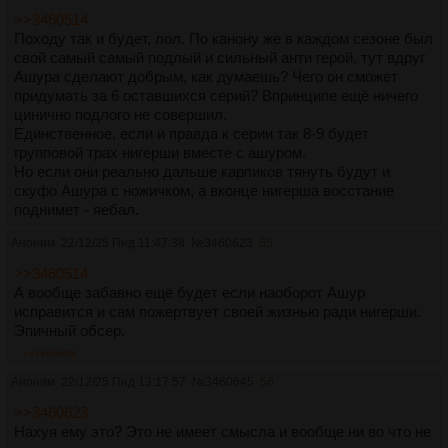
>>3460514
Походу так и будет, лол. По канону же в каждом сезоне был
свой самый самый подлый и сильный анти герой, тут вдруг
Ашура сделают добрым, как думаешь? Чего он сможет
придумать за 6 оставшихся серий? Впринципе ещё ничего
цинично подлого не совершил.
Единственное, если и правда к серии так 8-9 будет
групповой трах нигерши вместе с ашуром.
Но если они реально дальше карликов тянуть будут и
скуфо Ашура с ножичком, а вконце нигерша восстание
поднимет - яебал.
Аноним
22/12/25 Пнд 11:47:38
№
3460623
55
>>3460514
А вообще забавно ещё будет если наоборот Ашур
исправится и сам пожертвует своей жизнью ради нигерши.
Эпичный обсер.
>>3460645
Аноним
22/12/25 Пнд 13:17:57
№
3460645
56
>>3460623
Нахуя ему это? Это не имеет смысла и вообще ни во что не