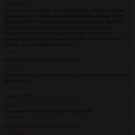
>>3457080
Согласен на половину - я ещё даю шанс сиричу и смотрю
дальше, ну а так 3 вышла разочарованием, потому что в
первом сезоне спартака каждая серия была как удар по
ебалу, в каждой было плотно напихано контента, и
буквально не было ни одного филлера, полностью
консистентное повествование, отчего в кайф смотрелось
запоем, а тут очевидный филлер.
>>3457574
Аноним
13/12/25 Суб 22:06:05
№
3457109
19
>>3457095
Охуенное тело, если конечно ей сисик-писик не нейронкой
нарисовали.
>>3457110
Аноним
13/12/25 Суб 22:07:34
№
3457110
20
>>3457109
Мне кажется или сисик отдает нейронкой?
>>3457575
Аноним
15/12/25 Пнд 09:36:30
№
3457574
21