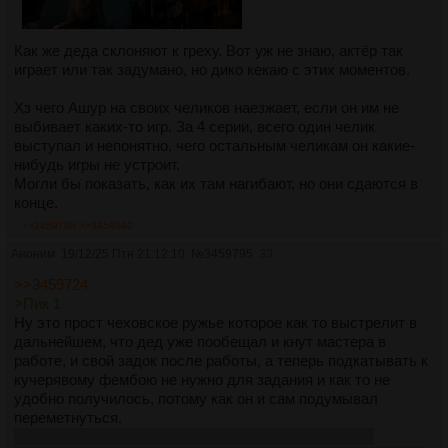
Как же деда склоняют к греху. Вот уж не знаю, актёр так
играет или так задумано, но дико кекаю с этих моментов.
Хз чего Ашур на своих челиков наезжает, если он им не
выбивает каких-то игр. За 4 серии, всего один челик
выступал и непонятно, чего остальным челикам он какие-
нибудь игры не устроит.
Могли бы показать, как их там нагибают, но они сдаются в
конце.
>>3459795
>>3459840
Аноним
19/12/25 Птн 21:12:10
№
3459795
33
>>3459724
>Пик 1
Ну это прост чеховское ружье которое как то выстрелит в
дальнейшем, что дед уже пообещал и кнут мастера в
работе, и свой задок после работы, а теперь подкатывать к
кучерявому фембою не нужно для задания и как то не
удобно получилось, потому как он и сам подумывал
переметнуться.
Вангую что он в конце сезона умрет, возможно из за