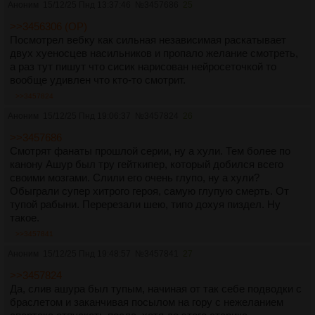
Аноним
15/12/25 Пнд 13:37:46
№
3457686
25
>>3456306 (OP)
Посмотрел вебку как сильная независимая раскатывает
двух хуеносцев насильников и пропало желание смотреть,
а раз тут пишут что сисик нарисован нейросеточкой то
вообще удивлен что кто-то смотрит.
>>3457824
Аноним
15/12/25 Пнд 19:06:37
№
3457824
26
>>3457686
Смотрят фанаты прошлой серии, ну а хули. Тем более по
канону Ашур был тру гейткипер, который добился всего
своими мозгами. Слили его очень глупо, ну а хули?
Обыграли супер хитрого героя, самую глупую смерть. От
тупой рабыни. Перерезали шею, типо дохуя пиздел. Ну
такое.
>>3457841
Аноним
15/12/25 Пнд 19:48:57
№
3457841
27
>>3457824
Да, слив ашура был тупым, начиная от так себе подводки с
браслетом и заканчивая посылом на гору с нежеланием