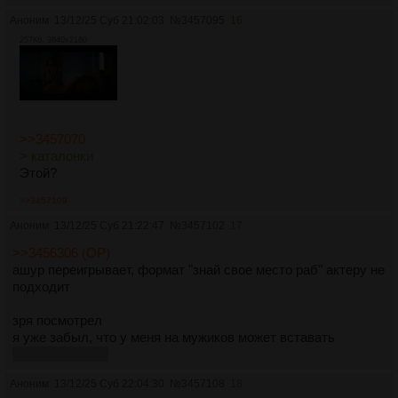
Аноним
13/12/25 Суб 21:02:03
№
3457095
16
257Кб, 3840x2160
>>3457070
> каталонки
Этой?
>>3457109
Аноним
13/12/25 Суб 21:22:47
№
3457102
17
>>3456306 (OP)
ашур переигрывает, формат "знай свое место раб" актеру не
подходит
зря посмотрел
я уже забыл, что у меня на мужиков может вставать
еклмн осуждаю
Аноним
13/12/25 Суб 22:04:30
№
3457108
18