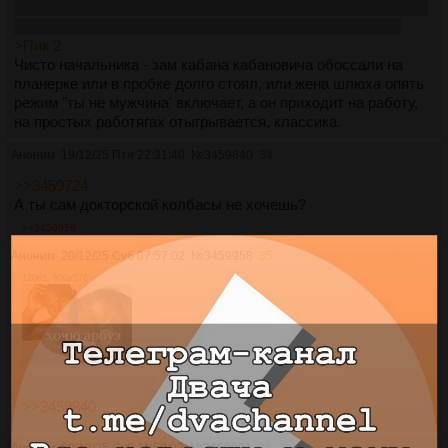
предательства или ложного обвинения в предатесльстве, а
новым мастером станет чел, который в лудусе с сыном
>Пик 2
Чисто начальника - зам кабана кабановича обоссали на
планерке или в пробке долго стоял, или жена шлюха опять
режим "ты не мужчина' включает, а он приходит на работу,
на простых работягах отыгрывается, классика.
Аноним
19/12/25 Птн 22:31:40
№
3459840
34
>>3459724
А ты сам докторской колбасы не хочешь?
>>3459958
Аноним
20/12/25 Суб 07:57:02
№
3459958
35
120Кб, 800x576
>>3459840