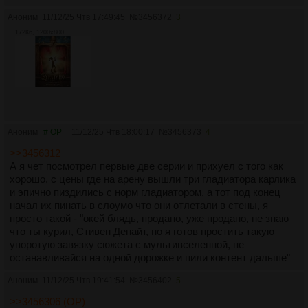
Аноним
11/12/25 Чтв 17:49:45
№
3456372
3
172Кб, 1200x800
Аноним
# OP
11/12/25 Чтв 18:00:17
№
3456373
4
>>3456312
А я чет посмотрел первые две серии и прихуел с того как
хорошо, с цены где на арену вышли три гладиатора карлика
и эпично пиздились с норм гладиатором, а тот под конец
начал их пинать в слоумо что они отлетали в стены, я
просто такой - "окей блядь, продано, уже продано, не знаю
что ты курил, Стивен Денайт, но я готов простить такую
упоротую завязку сюжета с мультивселенной, не
останавливайся на одной дорожке и пили контент дальше"
Аноним
11/12/25 Чтв 19:41:54
№
3456402
5
>>3456306 (OP)