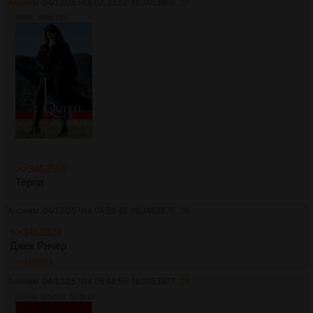
Аноним
04/12/25 Чтв 02:33:52
№
3453869
27
196Кб, 1000x1500
>>3453559
Терпи
Аноним
04/12/25 Чтв 04:59:45
№
3453875
28
>>3453824
Джек Ричер
>>3454075
Аноним
04/12/25 Чтв 05:44:58
№
3453877
29
2004Кб, 576x576, 00:00:18