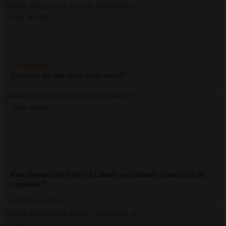
Аноним
05/12/25 Птн 15:49:37
№
3454304
46
157Кб, 3840x1606
>>3454240
Cколько из неё сала получится?
Аноним
05/12/25 Птн 16:13:56
№
3454312
47
2264Кб, 444x338
Как обычнохуй попал в самый культовый сериал после
сарпаны?
>>3454316
>>3454317
Аноним
05/12/25 Птн 16:38:17
№
3454316
48
138Кб, 720x720