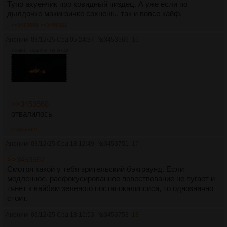
Тупо ахуенчик про ковидный пиздец. А уже если по
дылдочке макинзичке сохнешь, так и вовсе кайф.
>>3453569
>>3455321
Аноним
03/12/25 Срд 05:24:37
№
3453569
16
7534Кб, 704x352, 00:00:49
>>3453568
отвалилось
>>3455321
Аноним
03/12/25 Срд 18:12:49
№
3453751
17
>>3453567
Смотря какой у тебя зрительский бэкграунд. Если
медленное, расфокусированное повествование не пугает и
тянет к вайбам зеленого постапокалипсиса, то однозначно
стоит.
Аноним
03/12/25 Срд 18:16:53
№
3453753
18