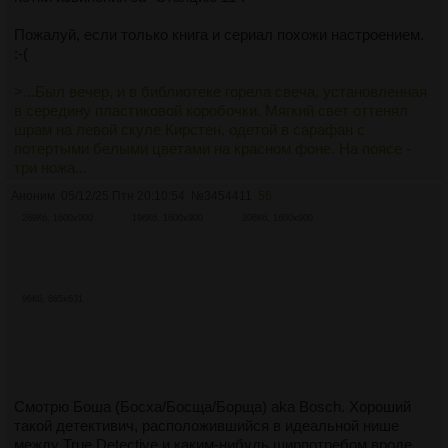
Пожалуй, если только книга и сериал похожи настроением.
:-(
>...Был вечер, и в библиотеке горела свеча, установленная
в середину пластиковой коробочки. Мягкий свет оттенял
шрам на левой скуле Кирстен, одетой в сарафан с
потертыми белыми цветами на красном фоне. На поясе -
три ножа...
Аноним
05/12/25 Птн 20:10:54
№
3454411
56
> Она поднялась, и рукояти ножей блеснули в тусклом
269Кб, 1600x900
196Кб, 1600x900
206Кб, 1600x900
пламени свечи. Колючая женщина, вежливая, но
смертоносная, никогда не расстающаяся с оружием. Другие
участники "Симфонии" рассказывали о ее умении метать
ножи. По их словам, она и с завязанными глазами могла бы
попасть в яблочко...
96Кб, 865x631
> Если существуют лучшие вселенные, то должны быть и
более страшные...
>Вселенная, где у меня нет татуировок с ножами...
Смотрю Боша (Босха/Босща/Борща) aka Bosch. Хороший
такой детективич, расположившийся в идеальной нише
между True Detective и каким-нибудь ширпотребом вроде