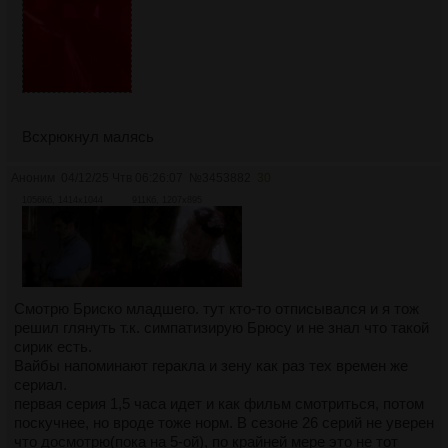
Всхрюкнул малясь
Аноним
04/12/25 Чтв 06:26:07
№
3453882
30
1056Кб, 1414x1044
911Кб, 1207x895
Смотрю Бриско младшего. тут кто-то отписывался и я тож
решил глянуть т.к. симпатизирую Брюсу и не знал что такой
сирик есть.
Вайбы напоминают геракла и зену как раз тех времен же
сериал.
первая серия 1,5 часа идет и как фильм смотриться, потом
поскучнее, но вроде тоже норм. В сезоне 26 серий не уверен
что досмотрю(пока на 5-ой), по крайней мере это не тот