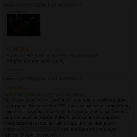
Аноним
03/12/25 Срд 00:16:21
№
3453528
7
72Кб, 1097x720
>>3453496
> маньяк который не помнит, что он маньяк
Убийца десяти заповедей.
>>3453534
Аноним
03/12/25 Срд 00:19:18
№
3453530
8
>>3453496
>добрые хуесосы, а тут целый маньяк
Как будто Декстер не "добрый", ну в плане удобства для
аудитории. Хуярит он на 98% таких же маньяков или убийц,
изредка — мудаков (типа хуя в сортире или папки Ханны),
или защищаясь (брата Мигеля, робокопа, консьержа в
Небраске или негра из Нью Блад), или руками других
персов
через сценаристов
тех, кто идёт по его следу
(Доакс, Мария, Батиста).