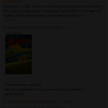
>>3453530
Когда ему НАДО можно и азиатскую репортершу приморить
без суда и следствия, а когда другим НАДО то это хрю му
кодекс гарри учил хуемое надо маньяка ебнуть.
>>3453829
Аноним
03/12/25 Срд 21:40:53
№
3453824
19
132Кб, 600x900
Пересмотрел годноту
Вот бы подобного что-то, но не про узкоглазых
выблядков
>>3453839
>>3453875
>>3453989
>>3454071
>>3454354