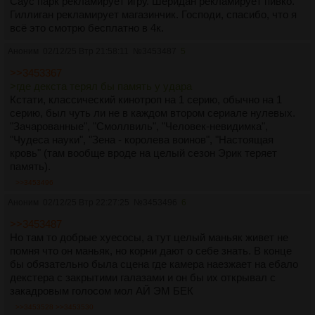
Саус парк рекламирует игру. Шеридан рекламирует пивко.
Гиллиган рекламирует магазинчик. Господи, спасибо, что я
всё это смотрю бесплатно в 4к.
Аноним
02/12/25 Втр 21:58:11
№
3453487
5
>>3453367
>где декста терял бы память у удара
Кстати, классический кинотроп на 1 серию, обычно на 1
серию, был чуть ли не в каждом втором сериале нулевых.
"Зачарованные", "Смоллвиль", "Человек-невидимка",
"Чудеса науки", "Зена - королева воинов", "Настоящая
кровь" (там вообще вроде на целый сезон Эрик теряет
память).
>>3453496
Аноним
02/12/25 Втр 22:27:25
№
3453496
6
>>3453487
Но там то добрые хуесосы, а тут целый маньяк живет не
помня что он маньяк, но корни дают о себе знать. В конце
бы обязательно была сцена где камера наезжает на ебало
декстера с закрытими галазами и он бы их открывал с
закадровым голосом мол АЙ ЭМ БЕК
>>3453528
>>3453530