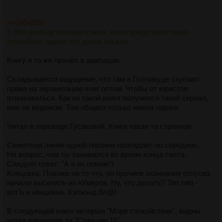
>>3454299
> Это вообще по книге снято, книга вроде ниче такая
спокойная, видно что девка писала.
Книгу я то же прочёл в ажитации.
Складывается ощущение, что там в Голливуде скупают
права на экранизацию книг оптом. Чтобы от юристов
отмахиваться. Как из такой книги получился такой сериал,
мне не ведомом. Там общего только имена героев.
Читал в переводе Гусаковой. Книга какая-то странная:
Сюжетная линия одной героини пропадает по середине.
На вопрос, чем ты занимался во время конца света.
Следует ответ: "А я не помню"!
Концовка. Похоже на то что, по причине окончания отпуска,
начали выселять из нУмеров. Ну, что делать? Тяп ляп -
вотЪ и концовка. Хэпиэнд бл@!
В следующей книги авторши "Море спокойствия", видны
нотки извинения за "Станцию 11".