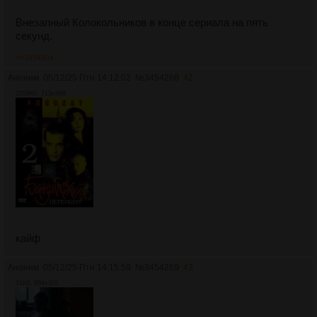
Внезапный Колокольников в конце сериала на пять
секунд.
>>3454304
Аноним
05/12/25 Птн 14:12:02
№
3454268
42
1059Кб, 713x998
кайф
Аноним
05/12/25 Птн 14:15:59
№
3454269
43
31Кб, 604x302