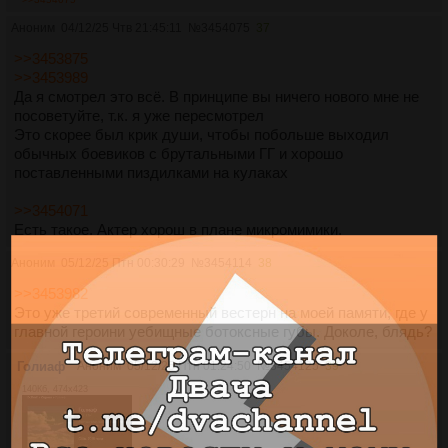
Аноним
04/12/25 Чтв 21:45:11
№
3454075
37
>>3453875
>>3453989
Да я смотрел это всё. В принципе вы ничего нового мне не
посоветуйте, т.к. я уже пересмотрел
Это скорее был крик души, чтобы побольше выходил
обычных боевиков с брутальными ГГ и хорошо
поставленными пиздилками на кулаках
>>3454071
Есть такое. Актер хорош в плане микромимики.
Аноним
05/12/25 Птн 00:30:29
№
3454114
38
>>3453982
Это уже третий современный вестерн на моей памяти, где у
главной героини уебищные ботоксные губы. Доколе, блядь?
Голиаф
Аноним
05/12/25 Птн 01:24:50
№
3454125
39
140Кб, 474x423