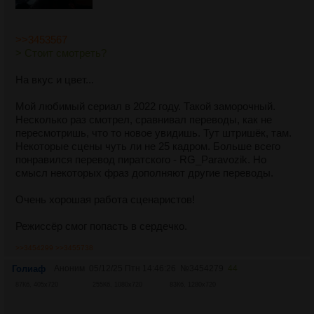
>>3453567
> Стоит смотреть?
На вкус и цвет...
Мой любимый сериал в 2022 году. Такой заморочный.
Несколько раз смотрел, сравнивал переводы, как не
пересмотришь, что то новое увидишь. Тут штришёк, там.
Некоторые сцены чуть ли не 25 кадром. Больше всего
понравился перевод пиратского - RG_Paravozik. Но
смысл некоторых фраз дополняют другие переводы.
Очень хорошая работа сценаристов!
Режиссёр смог попасть в сердечко.
>>3454299
>>3455738
Голиаф
Аноним
05/12/25 Птн 14:46:26
№
3454279
44
87Кб, 405x720
255Кб, 1080x720
83Кб, 1280x720