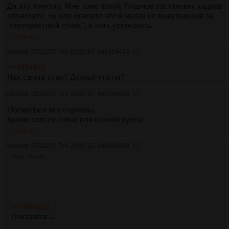
Да это понятно. Мне тоже похуй. Главное постановку кадров
объясните, ну или скажите что я мудак не выкупающий за
"перекрестный стиль", я хоть успокоюсь.
>>3454423
Аноним
05/12/25 Птн 20:23:43
№
3454423
60
>>3454418
Нах сагать стал? Дурной что ли?
Аноним
05/12/25 Птн 20:33:51
№
3454426
61
Посмотрел все сериалы.
Кроме совсем говна или полной хуеты.
>>3454430
Аноним
05/12/25 Птн 20:35:22
№
3454429
62
288Кб, 872x380
>>3454323
Показалось.