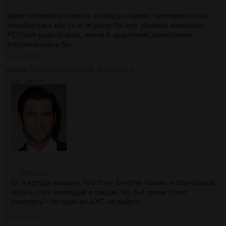
Даже потеряй он память и забудь кодекс, сценаристы бы
изъебнулись как-то и не дали бы ему убивать мамашек-
РСПшек ради рофла, иначе б аудитория домохозяек
взбунтовалась бы.
>>3453753
Аноним
03/12/25 Срд 00:24:00
№
3453534
9
19Кб, 298x357
>>3453528
О, я всегда говорил, что Уэсу Бентли только и психопатов
играть с его взглядом и лицом. Чо, 5-й сезон стоит
смотреть? Ни один из АХС не видел.
>>3453536