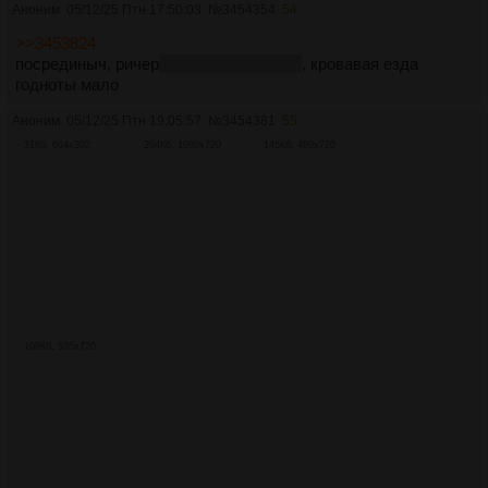
Аноним
05/12/25 Птн 17:50:03
№
3454354
54
>>3453824
посрединыч, ричер
того же синемакса
, кровавая езда
годноты мало
Аноним
05/12/25 Птн 19:05:57
№
3454381
55
31Кб, 604x302
204Кб, 1080x720
145Кб, 480x720
109Кб, 535x720