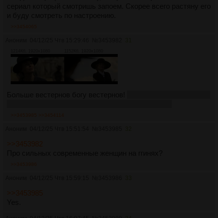
сериал который смотришь запоем. Скорее всего растяну его
и буду смотреть по настроению.
>>3454065
Аноним
04/12/25 Чтв 15:29:46
№
3453982
31
1214Кб, 1920x1080
1152Кб, 1920x1080
Больше вестернов богу вестернов!
Но не мне, терпеть их не
могу, даже ради Андерсон и Хиди смотреть буду.
>>3453985
>>3454114
Аноним
04/12/25 Чтв 15:51:54
№
3453985
32
>>3453982
Про сильных современные женщин на ггинях?
>>3453986
Аноним
04/12/25 Чтв 15:59:15
№
3453986
33
>>3453985
Yes.