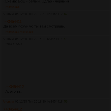
(Схема: Бош - белый, Эдгар - черный)
>>3454412
Аноним
05/12/25 Птн 20:12:21
№
3454412
57
>>3454411
Да всем похуй чо ты там смотришь.
>>3454414
>>3454418
Аноним
05/12/25 Птн 20:14:11
№
3454414
58
267Кб, 220x243
>>3454412
А, это тв..
Аноним
05/12/25 Птн 20:18:30
№
3454418
59
>>3454412