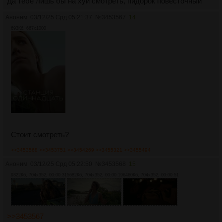
Да тебе лишь бы на хуи смотреть, пидорок повесточный
Аноним
03/12/25 Срд 05:21:37
№
3453567
14
693Кб, 667x1000
Стоит смотреть?
>>3453568
>>3453751
>>3454269
>>3455321
>>3455494
Аноним
03/12/25 Срд 05:22:50
№
3453568
15
9322Кб, 704x352, 00:00:31
5682Кб, 704x352, 00:00:19
6460Кб, 704x352, 00:00:51
>>3453567