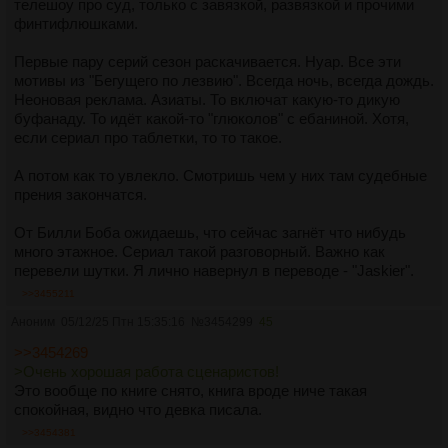
телешоу про суд, только с завязкой, развязкой и прочими
финтифлюшками.
Первые пару серий сезон раскачивается. Нуар. Все эти
мотивы из "Бегущего по лезвию". Всегда ночь, всегда дождь.
Неоновая реклама. Азиаты. То включат какую-то дикую
буфанаду. То идёт какой-то "глюколов" с ебаниной. Хотя,
если сериал про таблетки, то то такое.
А потом как то увлекло. Смотришь чем у них там судебные
прения закончатся.
От Билли Боба ожидаешь, что сейчас загнёт что нибудь
много этажное. Сериал такой разговорный. Важно как
перевели шутки. Я лично навернул в переводе - "Jaskier".
>>3455211
Аноним
05/12/25 Птн 15:35:16
№
3454299
45
>>3454269
>Очень хорошая работа сценаристов!
Это вообще по книге снято, книга вроде ниче такая
спокойная, видно что девка писала.
>>3454381