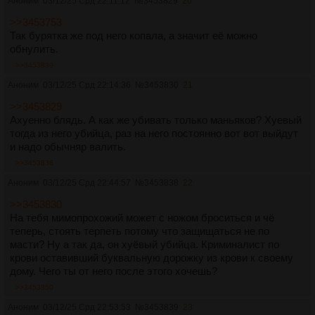
Аноним
03/12/25 Срд 22:11:12
№
3453829
20
>>3453753
Так бурятка же под него копала, а значит её можно
обнулить.
>>3453830
Аноним
03/12/25 Срд 22:14:36
№
3453830
21
>>3453829
Ахуенно блядь. А как же убивать только маньяков? Хуевый
тогда из него убийца, раз на него постоянно вот вот выйдут
и надо обычняр валить.
>>3453838
Аноним
03/12/25 Срд 22:44:57
№
3453838
22
>>3453830
На тебя мимопрохожий может с ножом броситься и чё
теперь, стоять терпеть потому что защищаться не по
масти? Ну а так да, он хуёвый убийца. Криминалист по
крови оставивший буквальную дорожку из крови к своему
дому. Чего ты от него после этого хочешь?
>>3453850
Аноним
03/12/25 Срд 22:53:53
№
3453839
23