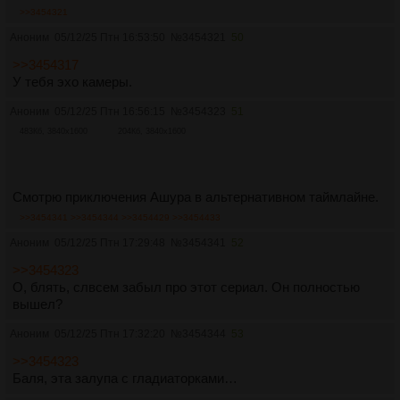
>>3454321
Аноним
05/12/25 Птн 16:53:50
№
3454321
50
>>3454317
У тебя эхо камеры.
Аноним
05/12/25 Птн 16:56:15
№
3454323
51
483Кб, 3840x1600
204Кб, 3840x1600
Смотрю приключения Ашура в альтернативном таймлайне.
>>3454341
>>3454344
>>3454429
>>3454433
Аноним
05/12/25 Птн 17:29:48
№
3454341
52
>>3454323
О, блять, слвсем забыл про этот сериал. Он полностью
вышел?
Аноним
05/12/25 Птн 17:32:20
№
3454344
53
>>3454323
Баля, эта залупа с гладиаторками…