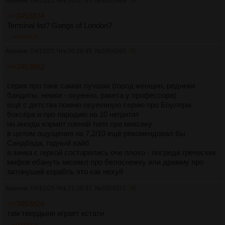
Аноним
04/12/25 Чтв 16:07:45
№
3453989
34
>>3453824
Terminal list? Gangs of London?
>>3454075
Аноним
04/12/25 Чтв 20:28:45
№
3454065
35
>>3453882
серия про танк самая лучшая (город женщин, реднеки
бандиты, немки - охуенно, ракета у профессора)
ещё с детства помню охуеенную серию про Боулера-
боксёра и про пародию на 10 негритят
но иногда кормят говной типо про мексику
в целом ощущения на 7,2/10 ещё рекомендовал бы
Синдбада, годный вайб
а зинка с геркой состарились оче плохо - посреди греческих
мифов ебануть мюзикл про белоснежку или драмму про
затонуший корабль это как нехуй
Аноним
04/12/25 Чтв 21:38:37
№
3454071
36
>>3453824
там твердыня играет кстати
>>3454075