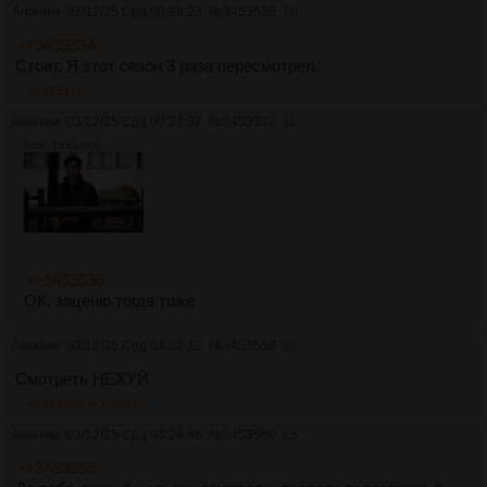
Аноним
03/12/25 Срд 00:26:23
№
3453536
10
>>3453534
Стоит. Я этот сезон 3 раза пересмотрел.
>>3453537
Аноним
03/12/25 Срд 00:27:32
№
3453537
11
83Кб, 1500x1000
>>3453536
ОК, заценю тогда тоже
Аноним
03/12/25 Срд 03:22:12
№
3453559
12
Смотреть НЕХУЙ
>>3453560
>>3453869
Аноним
03/12/25 Срд 03:24:46
№
3453560
13
>>3453559