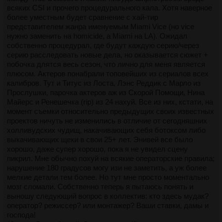
всяких CSI и прочего процедурального кала. Хотя наверное
более уместным будет сравнение с хай-тир
представителем жанра именуемым Miami Vice (но vice
нужно заменить на homicide, а Miami на LA). Ожидал
собственно процедурал, где будут каждую серию/через
серию расследовать новые дела, но оказывается сюжет +
побочка длятся весь сезон, что лично для меня является
плюсом. Актеров понабрали топовейших из сериалов всех
калибров. Тут и Титус из Лоста, Лэнс Реддик с Марло из
Прослушки, парочка актеров аж из Скорой Помощи, Нина
Майерс и Ренешечка (rip) из 24 нахуй. Все из них, кстати, на
момент съемки относительно предыдущих своих известных
проектов ничуть не изменились в отличие от сегодняшних
холливудских чудищ, накачивающих себя ботоксом либо
выкачивающих щеки в свои 25+ лет. Энивей все было
хорошо, даже супер хорошо, пока я не увидел сцену
пикрил. Мне обычно похуй на всякие операторские правила;
нарушение 180 градусов могу изи не заметить, а уж более
мелкие детали тем более. Но тут мне просто моментально
мозг сломали. Собственно теперь я пытаюсь понять и
выношу следующий вопрос в коллектив: кто здесь мудак?
оператор? режиссер? или монтажер? Ваши ставки, дамы и
господа!