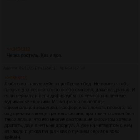
>>3454312
Через постель. Как и все.
Аноним
05/12/25 Птн 16:48:13
№
3454317
49
>>3454312
Люблю вот такую хуйню про брекин бед. Не помню чтобы
первые два сезона кто-то особо смотрел, даже на двачах. И
если сериалу и пели дифирамбы, то немногочисленные
муриканские критики. И смотрелся он вообще
криминальной комедией. Расфорсился ломать плохого, по
ощущениям в конце третьего сезона, при том что сезон был
такой вялый, что его многие смотревшие онгоингом хотели
дропать, да и я чуть не дропнул. А уже на четвертом о нем
из каждого утюга пищали как о лучшем сериале всех
времён.