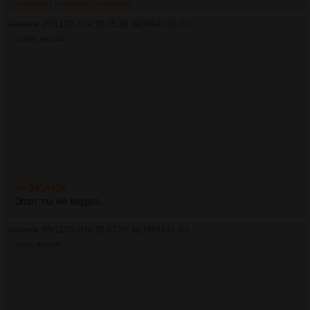
>>3454431
>>3454433
>>3454437
Аноним
05/12/25 Птн 20:35:38
№
3454430
63
1238Кб, 960x1441
>>3454426
Этот ты не видел.
Аноним
05/12/25 Птн 20:37:33
№
3454431
64
501Кб, 900x900