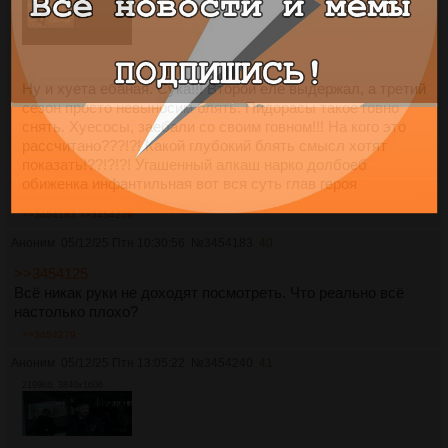
Ну и хуета ебаная. Сука!!! Второй еле выдержал, а третий
сезон просто невыносим блять. Пидорасы такое говно
снять. Хуесосы, заебали со своим говном!!! На кого это
рассчитано???!?! Какой глубокий блять смысл хотят
показать!??!?!?! Угашенный алкаш нарко долбоеб
обиженка инфантильная вот вся суть глав героя
>>3454183
>>3454279
Аноним
05/12/25 Птн 10:30:56
№
3454183
40
>>3454125
Всё никак руки не доходят посмотреть. Что реально всё
настолько плохо?
>>3454279
Аноним
05/12/25 Птн 13:05:22
№
3454240
41
2199Кб, 3840x1606