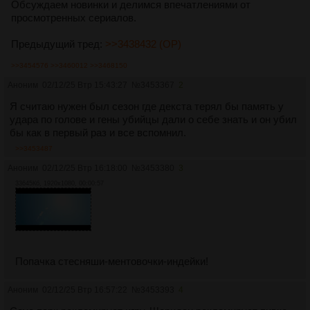
Обсуждаем новинки и делимся впечатлениями от
просмотренных сериалов.
Предыдущий тред:
>>3438432 (OP)
>>3454576
>>3460012
>>3468150
Аноним
02/12/25 Втр 15:43:27
№
3453367
2
Я считаю нужен был сезон где декста терял бы память у
удара по голове и гены убийцы дали о себе знать и он убил
бы как в первый раз и все вспомнил.
>>3453487
Аноним
02/12/25 Втр 16:18:00
№
3453380
3
33645Кб, 1920x1080, 00:00:57
Попачка стесняши-ментовочки-индейки!
Аноним
02/12/25 Втр 16:57:22
№
3453393
4