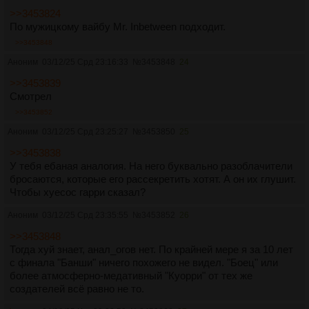
>>3453824
По мужицкому вайбу Mr. Inbetween подходит.
>>3453848
Аноним
03/12/25 Срд 23:16:33
№
3453848
24
>>3453839
Смотрел
>>3453852
Аноним
03/12/25 Срд 23:25:27
№
3453850
25
>>3453838
У тебя ебаная аналогия. На него буквально разоблачители
бросаются, которые его рассекретить хотят. А он их глушит.
Чтобы хуесос гарри сказал?
Аноним
03/12/25 Срд 23:35:55
№
3453852
26
>>3453848
Тогда хуй знает, анал_огов нет. По крайней мере я за 10 лет
с финала "Банши" ничего похожего не видел. "Боец" или
более атмосферно-медативный "Куорри" от тех же
создателей всё равно не то.