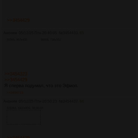
>>3454429
Аноним
05/12/25 Птн 20:40:05
№
3454433
65
505Кб, 967x435
566Кб, 736x552
>>3454323
>>3454429
Я сперва подумал, что это Эфиоп.
>>3454723
Аноним
05/12/25 Птн 20:50:23
№
3454437
66
5162Кб, 1920x800, 00:00:07
>>3454429