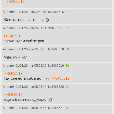
>>3465512
Аноним
01/01/26 Чтв 04:52:35
№
3465516
77
Жесть...макс и стив рип(((
Аноним
01/01/26 Чтв 05:01:11
№
3465517
78
>>3465516
пофиг, ждем субтитров
Аноним
01/01/26 Чтв 05:01:43
№
3465518
79
Мде, ну и кал.
Аноним
01/01/26 Чтв 05:02:32
№
3465519
80
>>3465517
Так уже есть сабы вот тут
>>3465512
Аноним
01/01/26 Чтв 05:03:49
№
3465520
81
>>3465516
еще и Дастина поджарили((
Аноним
01/01/26 Чтв 05:05:45
№
3465521
82