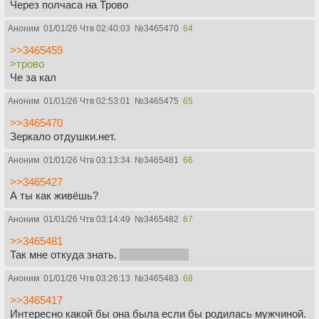
Через полчаса на Трово
Аноним
01/01/26 Чтв 02:40:03
№
3465470
64
>>3465459
>трово
Че за кал
Аноним
01/01/26 Чтв 02:53:01
№
3465475
65
>>3465470
Зеркало отдушки.нет.
Аноним
01/01/26 Чтв 03:13:34
№
3465481
66
>>3465427
А ты как живёшь?
Аноним
01/01/26 Чтв 03:14:49
№
3465482
67
>>3465481
Так мне откуда знать.
Я же не сисян
Аноним
01/01/26 Чтв 03:26:13
№
3465483
68
>>3465417
Интересно какой бы она была если бы родилась мужчиной.