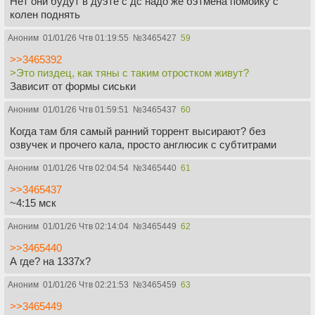
Нет они будут в дуэте с дс надо же бэтмена помойку с
колен поднять
Аноним
01/01/26 Чтв 01:19:55
№
3465427
59
>>3465392
>Это пиздец, как тяны с таким отростком живут?
Зависит от формы сиськи
Аноним
01/01/26 Чтв 01:59:51
№
3465437
60
Когда там бля самый ранний торрент высирают? без
озвучек и прочего кала, просто англюсик с субтитрами
Аноним
01/01/26 Чтв 02:04:54
№
3465440
61
>>3465437
~4:15 мск
Аноним
01/01/26 Чтв 02:14:04
№
3465449
62
>>3465440
А где? на 1337х?
Аноним
01/01/26 Чтв 02:21:53
№
3465459
63
>>3465449