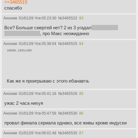
>>3465519
спасибо
Аноним
01/01/26 Чтв 05:23:30
№
3465522
83
Все? Больше смертей нет? 2 из 3 угадал
в последних
сериях читалось
, про Макс неожиданно
Аноним
01/01/26 Чтв 05:38:04
№
3465525
84
1860Кб, 2400x1080
Как же я проигрываю с этого ебанавта.
Аноним
01/01/26 Чтв 05:41:16
№
3465526
85
ужас 2 часа нихуя
Аноним
01/01/26 Чтв 05:47:56
№
3465530
86
провал финала сериала однако, все живы кроме индуски
Аноним
01/01/26 Чтв 06:01:48
№
3465535
87