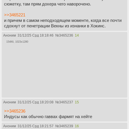
сюжетку, там прям дохера чего наворочено.
>>3465221
и причем в самом неподходящем моменте, когда все почти
сдохнут от пенетрации Векны из изнанки в Хокинс.
Аноним
31/12/25 Срд 18:18:46
№
3465236
14
154Кб, 1023x1280
Аноним
31/12/25 Срд 18:20:08
№
3465237
15
>>3465236
Индусы как обычно гаввах фармят на хейте
Аноним
31/12/25 Срд 18:21:57
№
3465239
16