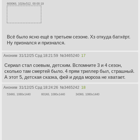
6000Кб, 1024x512, 00:00:19
Всё было ясно ещё в третьем сезоне. Хз откуда батхёрт.
Ну признался и признался.
Аноним
31/12/25 Срд 18:21:59
№
3465240
17
Сериал стал соевым, детским. Вспомните 3 и 4 сезон,
сколько там смертей было. 4 прям триллер был, страшный.
А этот 5, детская сказка, фей и деда мороза не хватает.
Аноним
31/12/25 Срд 18:24:26
№
3465242
18
534Кб, 1080x1440
601Кб, 1080x1440
343Кб, 1080x1440