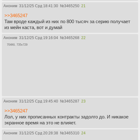
Аноним
31/12/25 Срд 18:41:30
№
3465250
21
>>3465247
Там вроде каждый из них по 800 тысяч за серию получает
из мейн каста, вот и думай
Аноним
31/12/25 Срд 19:16:04
№
3465268
22
704Кб, 735x729
Аноним
31/12/25 Срд 19:45:40
№
3465287
23
>>3465247
Лол, у них прописанных контракты задолго до. И никакое
экранное время на это не влияет.
Аноним
31/12/25 Срд 20:28:38
№
3465310
24