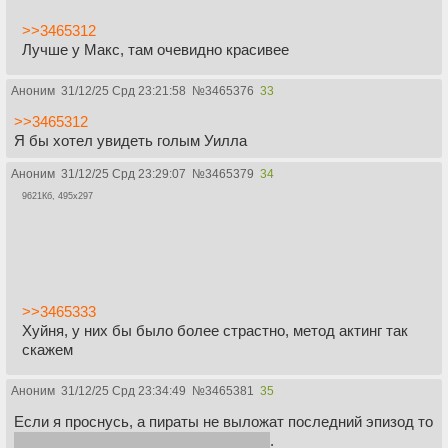
>>3465312
Лучше у Макс, там очевидно красивее
Аноним
31/12/25 Срд 23:21:58
№
3465376
33
>>3465312
Я бы хотел увидеть голым Уилла
Аноним
31/12/25 Срд 23:29:07
№
3465379
34
9621Кб, 495x297
>>3465333
Хуйня, у них бы было более страстно, метод актинг так
скажем
Аноним
31/12/25 Срд 23:34:49
№
3465381
35
Если я проснусь, а пираты не выложат последний эпизод то
придется потерпеть пока не выложат
.