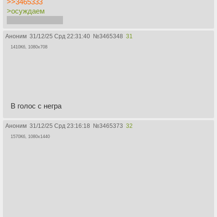
>>3465333
>осуждаем
тех, кто вырезал
Аноним
31/12/25 Срд 22:31:40
№
3465348
31
1410Кб, 1080x708
В голос с негра
Аноним
31/12/25 Срд 23:16:18
№
3465373
32
1570Кб, 1080x1440