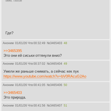
546Кб, 735x538
Где?
Аноним
01/01/26 Чтв 00:32:49
№
3465403
48
>>3465395
Это они ей сиськи оттянули вниз?
Аноним
01/01/26 Чтв 00:37:02
№
3465404
49
Умели же раньше снимать, а сейчас кек пук
https://www.youtube.com/watch?v=bV0RAcuG2Ao
Аноним
01/01/26 Чтв 00:41:05
№
3465406
50
>>3465403
Это природа.
Аноним
01/01/26 Чтв 00:41:56
№
3465407
51