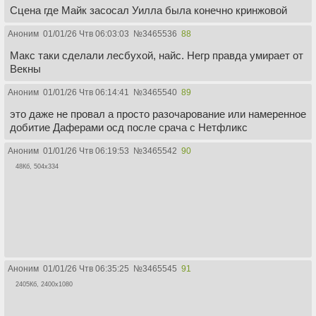
Сцена где Майк засосал Уилла была конечно кринжовой
Аноним
01/01/26 Чтв 06:03:03
№
3465536
88
Макс таки сделали лесбухой, найс. Негр правда умирает от
Векны
Аноним
01/01/26 Чтв 06:14:41
№
3465540
89
это даже не провал а просто разочарование или намеренное
добитие Даферами осд после срача с Нетфликс
Аноним
01/01/26 Чтв 06:19:53
№
3465542
90
48Кб, 504x334
Аноним
01/01/26 Чтв 06:35:25
№
3465545
91
2405Кб, 2400x1080