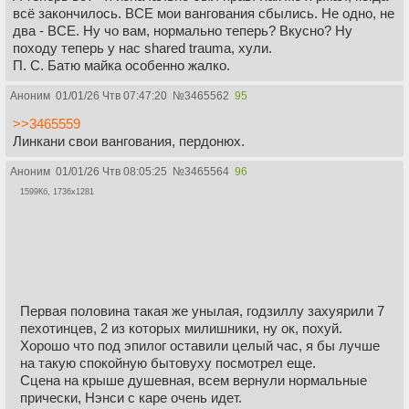
всё закончилось. ВСЕ мои вангования сбылись. Не одно, не
два - ВСЕ. Ну чо вам, нормально теперь? Вкусно? Ну
походу теперь у нас shared trauma, хули.
П. С. Батю майка особенно жалко.
Аноним
01/01/26 Чтв 07:47:20
№
3465562
95
>>3465559
Линкани свои вангования, пердонюх.
Аноним
01/01/26 Чтв 08:05:25
№
3465564
96
1599Кб, 1736x1281
Первая половина такая же унылая, годзиллу захуярили 7
пехотинцев, 2 из которых милишники, ну ок, похуй.
Хорошо что под эпилог оставили целый час, я бы лучше
на такую спокойную бытовуху посмотрел еще.
Сцена на крыше душевная, всем вернули нормальные
прически, Нэнси с каре очень идет.