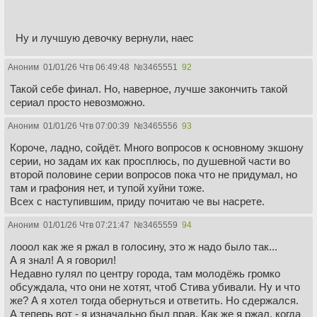
Ну и лучшую девочку вернули, наес
Аноним
01/01/26 Чтв 06:49:48
№
3465551
92
Такой себе финал. Но, наверное, лучше закончить такой
сериал просто невозможно.
Аноним
01/01/26 Чтв 07:00:39
№
3465556
93
Короче, ладно, сойдёт. Много вопросов к основному экшону
серии, но задам их как просплюсь, по душевной части во
второй половине серии вопросов пока что не придумал, но
там и графония нет, и тупой хуйни тоже.
Всех с наступившим, приду почитаю че вы насрете.
Аноним
01/01/26 Чтв 07:21:47
№
3465559
94
лооол как же я ржал в голосину, это ж надо было так...
А я знал! А я говорил!
Недавно гулял по центру города, там молодёжь громко
обсуждала, что они не хотят, чтоб Стива убивали. Ну и что
же? А я хотел тогда обернуться и ответить. Но сдержался.
А теперь вот - я изначально был прав. Как же я ржал, когда