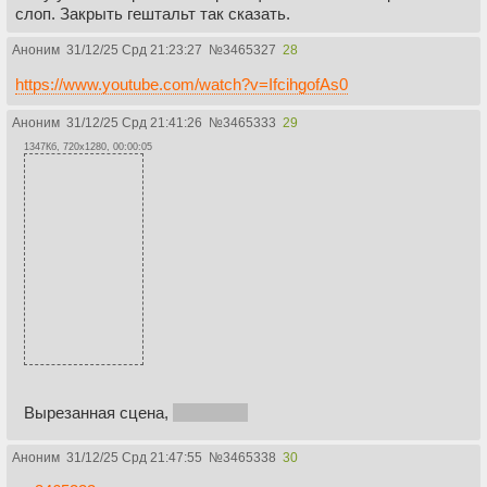
слоп. Закрыть гештальт так сказать.
Аноним
31/12/25 Срд 21:23:27
№
3465327
28
https://www.youtube.com/watch?v=IfcihgofAs0
Аноним
31/12/25 Срд 21:41:26
№
3465333
29
1347Кб, 720x1280, 00:00:05
Вырезанная сцена,
осуждаем
Аноним
31/12/25 Срд 21:47:55
№
3465338
30