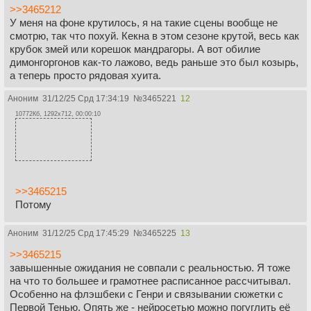
>>3465212
У меня на фоне крутилось, я на такие сцены вообще не
смотрю, так что похуй. Кекна в этом сезоне крутой, весь как
крубок змей или корешок мандрагоры. А вот обилие
димонгоргонов как-то лажово, ведь раньше это был козырь,
а теперь просто рядовая хуита.
Аноним
31/12/25 Срд 17:34:19
№
3465221
12
10772Кб, 1292x712, 00:00:10
>>3465215
Потому
Аноним
31/12/25 Срд 17:45:29
№
3465225
13
>>3465215
завышенные ожидания не совпали с реальностью. Я тоже
на что то большее и грамотнее расписанное рассчитывал.
Особенно на флэшбеки с Генри и связывании сюжетки с
Первой Тенью. Опять же - нейросетью можно погуглить её