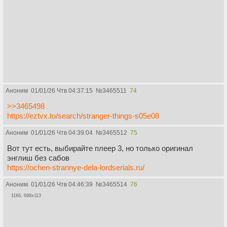
Аноним
01/01/26 Чтв 04:37:15
№
3465511
74
>>3465498
https://eztvx.to/search/stranger-things-s05e08
Аноним
01/01/26 Чтв 04:39:04
№
3465512
75
Вот тут есть, выбирайте плеер 3, но только оригинал
энглиш без сабов
https://ochen-strannye-dela-lordserials.ru/
Аноним
01/01/26 Чтв 04:46:39
№
3465514
76
11Кб, 698x113