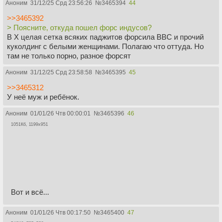
Аноним
31/12/25 Срд 23:56:26
№
3465394
44
>>3465392
> Поясните, откуда пошел форс индусов?
В X целая сетка всяких паджитов форсила BBC и прочий
куколдинг с белыми женщинами. Полагаю что оттуда. Но
там не только порно, разное форсят
Аноним
31/12/25 Срд 23:58:58
№
3465395
45
>>3465312
У неё муж и ребёнок.
Аноним
01/01/26 Чтв 00:00:01
№
3465396
46
1051Кб, 1199x951
Вот и всё...
Аноним
01/01/26 Чтв 00:17:50
№
3465400
47