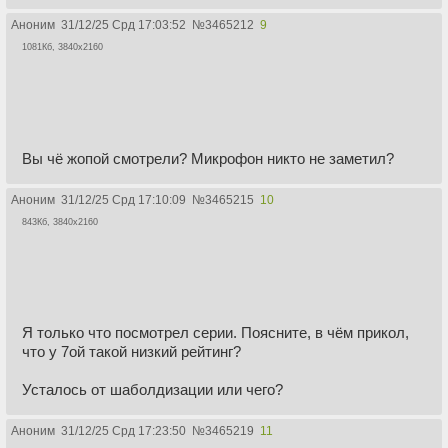
Аноним
31/12/25 Срд 17:03:52
№
3465212
9
1081Кб, 3840x2160
Вы чё жопой смотрели? Микрофон никто не заметил?
Аноним
31/12/25 Срд 17:10:09
№
3465215
10
843Кб, 3840x2160
Я только что посмотрел серии. Поясните, в чём прикол,
что у 7ой такой низкий рейтинг?
Усталось от шаболдизации или чего?
Аноним
31/12/25 Срд 17:23:50
№
3465219
11