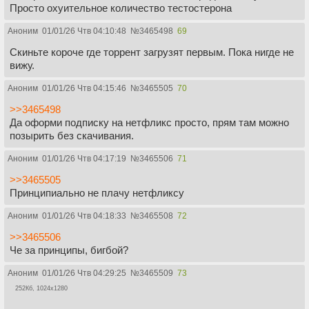
Просто охуительное количество тестостерона
Аноним
01/01/26 Чтв 04:10:48
№
3465498
69
Cкиньте короче где торрент загрузят первым. Пока нигде не
вижу.
Аноним
01/01/26 Чтв 04:15:46
№
3465505
70
>>3465498
Да оформи подписку на нетфликс просто, прям там можно
позырить без скачивания.
Аноним
01/01/26 Чтв 04:17:19
№
3465506
71
>>3465505
Принципиально не плачу нетфликсу
Аноним
01/01/26 Чтв 04:18:33
№
3465508
72
>>3465506
Че за принципы, бигбой?
Аноним
01/01/26 Чтв 04:29:25
№
3465509
73
252Кб, 1024x1280