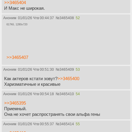
>>3465404
И Макс не широкая.
Аноним
01/01/26 Чтв 00:44:37
№
3465408
52
617Кб, 1280x720
>>3465407
Аноним
01/01/26 Чтв 00:51:30
№
3465409
53
Как актеров кстати зовут?
>>3465400
Харизматичные и красивые
Аноним
01/01/26 Чтв 00:54:18
№
3465410
54
>>3465395
Приемный.
Она не хочет распространять свои альфа гены
Аноним
01/01/26 Чтв 00:55:37
№
3465414
55