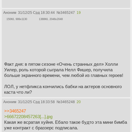
Аноним
31/12/25 Срд 18:30:44
№
3465247
19
150Кб, 999x1130
1388Кб, 2048x2048
Факт дня: в пятом сезоне «Очень странных дел» Холли
Уилер, роль которой сыграла Нелл Фишер, получила
больше экранного времени, чем любой из главных героев!
ЛОЛ, у нетфликса кончились бабки на актеров основного
каста что ли?
Аноним
31/12/25 Срд 18:33:58
№
3465248
20
>>3465247
>66672208457263[...].jpg
Какая же всратая хуйня. Ебало такое будто эта мини бимба
уже контракт с браззерс подписала.