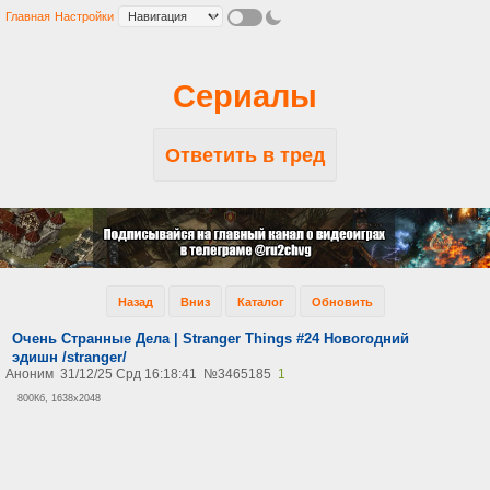
Главная
Настройки
Сериалы
Ответить в тред
Назад
Вниз
Каталог
Обновить
Очень Странные Дела | Stranger Things #24 Новогодний
эдишн /stranger/
Аноним
31/12/25 Срд 16:18:41
№
3465185
1
800Кб, 1638x2048