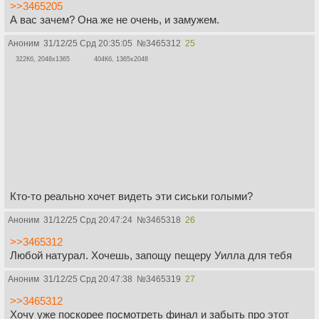
>>3465205
А вас зачем? Она же не очень, и замужем.
Аноним
31/12/25 Срд 20:35:05
№
3465312
25
322Кб, 2048x1365
404Кб, 1365x2048
Кто-то реально хочет видеть эти сиськи голыми?
Аноним
31/12/25 Срд 20:47:24
№
3465318
26
>>3465312
Любой натурал. Хочешь, запощу пещеру Уилла для тебя
Аноним
31/12/25 Срд 20:47:38
№
3465319
27
>>3465312
Хочу уже поскорее посмотреть финал и забыть про этот