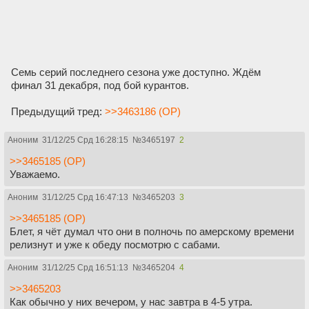
Семь серий последнего сезона уже доступно. Ждём
финал 31 декабря, под бой курантов.
Предыдущий тред:
>>3463186 (OP)
Аноним
31/12/25 Срд 16:28:15
№
3465197
2
>>3465185 (OP)
Уважаемо.
Аноним
31/12/25 Срд 16:47:13
№
3465203
3
>>3465185 (OP)
Блет, я чёт думал что они в полночь по амерскому времени
релизнут и уже к обеду посмотрю с сабами.
Аноним
31/12/25 Срд 16:51:13
№
3465204
4
>>3465203
Как обычно у них вечером, у нас завтра в 4-5 утра.