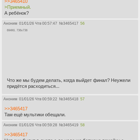
>>3465410
>Приемный.
А ребёнок?
Аноним
01/01/26 Чтв 00:57:47
№
3465417
56
694Кб, 736x736
Что же мы будем делать, когда выйдет финал? Неужели
придётся расходиться...
Аноним
01/01/26 Чтв 00:59:22
№
3465418
57
>>3465417
Там ещё мультики обещали.
Аноним
01/01/26 Чтв 00:59:28
№
3465419
58
>>3465417