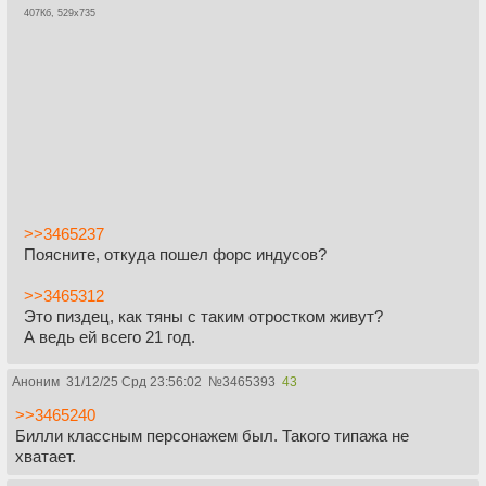
407Кб, 529x735
>>3465237
Поясните, откуда пошел форс индусов?
>>3465312
Это пиздец, как тяны с таким отростком живут?
А ведь ей всего 21 год.
Аноним
31/12/25 Срд 23:56:02
№
3465393
43
>>3465240
Билли классным персонажем был. Такого типажа не
хватает.