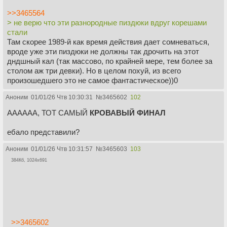
>>3465564
> не верю что эти разнородные пиздюки вдруг корешами
стали
Там скорее 1989-й как время действия дает сомневаться,
вроде уже эти пиздюки не должны так дрочить на этот
дндшный кал (так массово, по крайней мере, тем более за
столом аж три девки). Но в целом похуй, из всего
произошедшего это не самое фантастическое))0
Аноним
01/01/26 Чтв 10:30:31
№
3465602
102
АААААА, ТОТ САМЫЙ
КРОВАВЫЙ ФИНАЛ
ебало представили?
Аноним
01/01/26 Чтв 10:31:57
№
3465603
103
384Кб, 1024x691
>>3465602