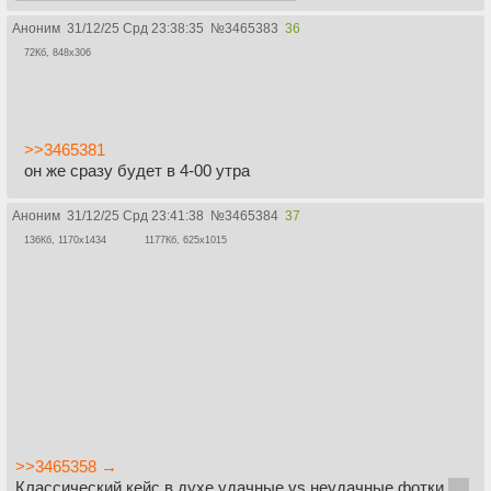
Аноним
31/12/25 Срд 23:38:35
№
3465383
36
72Кб, 848x306
>>3465381
он же сразу будет в 4-00 утра
Аноним
31/12/25 Срд 23:41:38
№
3465384
37
136Кб, 1170x1434
1177Кб, 625x1015
>>3465358 →
Классический кейс в духе удачные vs неудачные фотки
Но