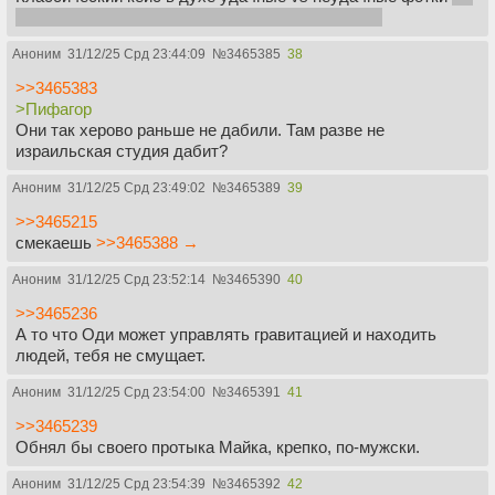
стрижка под 0 рофл, да. Аплодирую смелости...
Аноним
31/12/25 Срд 23:44:09
№
3465385
38
>>3465383
>Пифагор
Они так херово раньше не дабили. Там разве не
израильская студия дабит?
Аноним
31/12/25 Срд 23:49:02
№
3465389
39
>>3465215
смекаешь
>>3465388 →
Аноним
31/12/25 Срд 23:52:14
№
3465390
40
>>3465236
А то что Оди может управлять гравитацией и находить
людей, тебя не смущает.
Аноним
31/12/25 Срд 23:54:00
№
3465391
41
>>3465239
Обнял бы своего протыка Майка, крепко, по-мужски.
Аноним
31/12/25 Срд 23:54:39
№
3465392
42