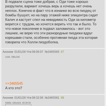
В подвале сцена тоже добрая, с Оди тоже хорошо
разрулили, вариант хочешь верь а хочешь нет очень
неплох. Конечно в факт что в изнанке во всю пиздец от
бомбы бушует, но на пару этажей ниже эпицентра сидит
Калич и кастует спел на невидимость Оди за километр
верится с трудом, но хочется верить что так и было. То
что новое поколение в подвал заломилось - вот это
лишнее, не верю что эти разнородные пиздюки вдруг
корешами стали, особенно противная пизда эта которая
говорила что Холли пиздоболка.
Аноним
01/01/26 Чтв 08:06:07
№
3465565
97
21Кб, 596x335
>>3465545
А кто это?
Аноним
01/01/26 Чтв 08:32:06
№
3465581
98
546Кб, 640x624, 00:00:05