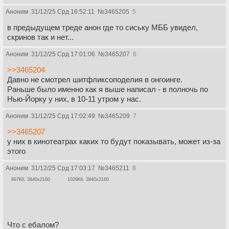
Аноним
31/12/25 Срд 16:52:11
№
3465205
5
в предыдущем треде анон где то сиську МББ увидел,
скринов так и нет...
Аноним
31/12/25 Срд 17:01:06
№
3465207
6
>>3465204
Давно не смотрел шитфликсоподелия в онгоинге.
Раньше было именно как я выше написал - в полночь по
Нью-Йорку у них, в 10-11 утром у нас.
Аноним
31/12/25 Срд 17:02:49
№
3465209
7
>>3465207
у них в кинотеатрах каких то будут показывать, может из-за
этого
Аноним
31/12/25 Срд 17:03:17
№
3465211
8
897Кб, 3840x2160
1029Кб, 3840x2160
Что с ебалом?