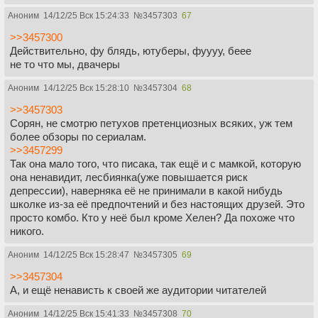
Аноним
14/12/25 Вск 15:24:33
№
3457303
67
>>3457300
Действительно, фу блядь, ютуберы, фуууу, беее
не то что мы, двачеры
Аноним
14/12/25 Вск 15:28:10
№
3457304
68
>>3457303
Сорян, не смотрю петухов претенциозных всяких, уж тем
более обзоры по сериалам.
>>3457299
Так она мало того, что писака, так ещë и с мамкой, которую
она ненавидит, лесбиянка(уже повышается риск
депрессии), наверняка еë не принимали в какой нибудь
школке из-за её предпочтений и без настоящих друзей. Это
просто комбо. Кто у неё был кроме Хелен? Да похоже что
никого.
Аноним
14/12/25 Вск 15:28:47
№
3457305
69
>>3457304
А, и ещë ненависть к своей же аудитории читателей
Аноним
14/12/25 Вск 15:41:33
№
3457308
70