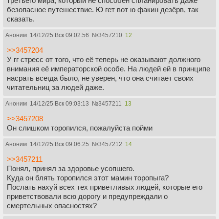
третьего мира, который не способен спланировать даже
безопасное путешествие. Ю гет вот ю факин дезёрв, так
сказать.
Аноним
14/12/25 Вск 09:02:56
№
3457210
12
>>3457204
У гг стресс от того, что её теперь не оказывают должного
внимания её императорской особе. На людей ей в принципе
насрать всегда было, не уверен, что она считает своих
читательниц за людей даже.
Аноним
14/12/25 Вск 09:03:13
№
3457211
13
>>3457208
Он слишком торопился, пожалуйста пойми
Аноним
14/12/25 Вск 09:06:25
№
3457212
14
>>3457211
Понял, принял за здоровье усопшего.
Куда он блять торопился этот мамин торопыга?
Послать нахуй всех тех приветливых людей, которые его
приветствовали всю дорогу и предупреждали о
смертельных опасностях?