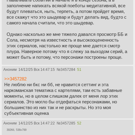
заполнение напихать всякой поеботы медитативной, все
будут плеваться, ныть, терпеть, а потом пройдет время,
все скажут что это шыдевар и будут делать вид, будто с
самого начала считали, что это шыдевар.
Однако насколько же мне тяжело давался просмотр ББ и
Сола, несмотря на известность и высокооцененность
этих сериалов, настолько же проще мне дается смотр
плура. Наверное потому что я слежу за выходом серий, а
может быть и потому, что персонажи построены проще.
Аноним
14/12/25 Вск 14:47:15
№
3457284
51
>>3457282
Не люблю ни бкс ни бб, не нравится сеттинг и эта
наркоманская тематика с картелями, там есть забавные
моменты, но в целом слишком далек от меня лор этих
сериалов. Это могло бы отдефаться персонажами, но
большинство из них так и не раскрыты. Но это моя
субъективная оценка
Аноним
14/12/25 Вск 14:47:22
№
3457285
52
392Кб, 538x799