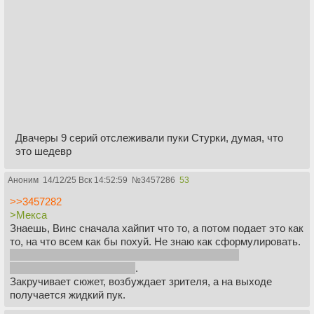
Двачеры 9 серий отслеживали пуки Стурки, думая, что
это шедевр
Аноним
14/12/25 Вск 14:52:59
№
3457286
53
>>3457282
>Мекса
Знаешь, Винс сначала хайпит что то, а потом подает это как
то, на что всем как бы похуй. Не знаю как сформулировать.
Вот он хайпил Лало в Соле, но убил его самым
посредственным образом
.
Закручивает сюжет, возбуждает зрителя, а на выходе
получается жидкий пук.