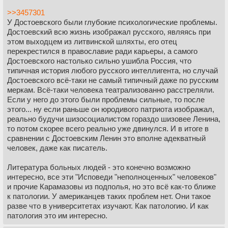
>>3457301
У Достоевского были глубокие психологические проблемы.
Достоевский всю жизнь изображал русского, являясь при
этом выходцем из литвинской шляхты, его отец
перекрестился в православие ради карьеры, а самого
Достоевского настолько сильно ушибла Россия, что
типичная история любого русского интеллигента, но случай
Достоевского всё-таки не самый типичный даже по русским
меркам. Всё-таки человека театрализованно расстреляли.
Если у него до этого были проблемы сильные, то после
этого... ну если раньше он юродивого патриота изображал,
реально будучи шизосоциалистом гораздо шизовее Ленина,
то потом скорее всего реально уже двинулся. И в итоге в
сравнении с Достоевским Ленин это вполне адекватный
человек, даже как писатель.
Литература больных людей - это конечно возможно
интересно, все эти "Исповеди "неполноценных" человеков"
и прочие Карамазовы из подполья, но это всё как-то ближе
к патологии. У американцев таких проблем нет. Они такое
разве что в университетах изучают. Как патологию. И как
патология это им интересно.