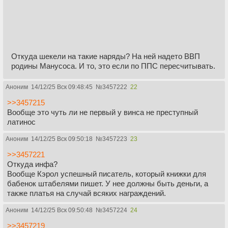
Откуда шекели на такие наряды? На ней надето ВВП
родины Манусоса. И то, это если по ППС пересчитывать.
Аноним
14/12/25 Вск 09:48:45
№
3457222
22
>>3457215
Вообще это чуть ли не первый у винса не преступный
латинос
Аноним
14/12/25 Вск 09:50:18
№
3457223
23
>>3457221
Откуда инфа?
Вообще Кэрол успешный писатель, который книжки для
бабенок штабелями пишет. У нее должны быть деньги, а
также платья на случай всяких награждений.
Аноним
14/12/25 Вск 09:50:48
№
3457224
24
>>3457219