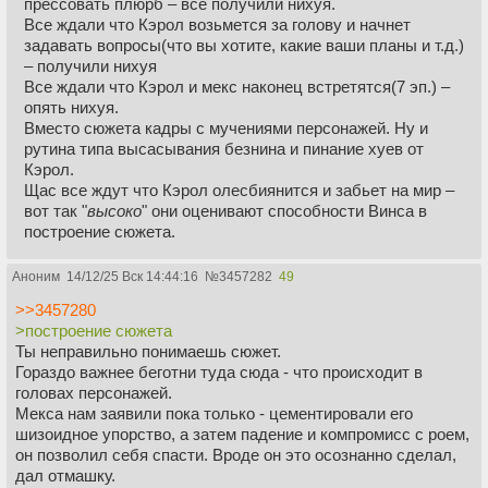
прессовать плюрб – все получили нихуя.
Все ждали что Кэрол возьмется за голову и начнет
задавать вопросы(что вы хотите, какие ваши планы и т.д.)
– получили нихуя
Все ждали что Кэрол и мекс наконец встретятся(7 эп.) –
опять нихуя.
Вместо сюжета кадры с мучениями персонажей. Ну и
рутина типа высасывания безнина и пинание хуев от
Кэрол.
Щас все ждут что Кэрол олесбиянится и забьет на мир –
вот так "
высоко
" они оценивают способности Винса в
построение сюжета.
Аноним
14/12/25 Вск 14:44:16
№
3457282
49
>>3457280
>построение сюжета
Ты неправильно понимаешь сюжет.
Гораздо важнее беготни туда сюда - что происходит в
головах персонажей.
Мекса нам заявили пока только - цементировали его
шизоидное упорство, а затем падение и компромисс с роем,
он позволил себя спасти. Вроде он это осознанно сделал,
дал отмашку.