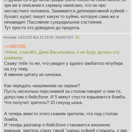
зря же в описании к сериалу написано, что он про
несчастного человека. Занимается дегенеративной хуйней –
бухает, курит, пишет какую то хуйню, которую сама же и
ненавидит. Пассивное суицидальное состояние.
Тут просто это доведено до предела.
Аноним
14/12/25 Вск 15:20:35
№
3457297
62
>>3457292
>Неее, спасибо, Дина Васильевна, я не буду делать эту
домашку.
Скажу тебе то же, что увидел у одного заебатого ютубера
на эту тему.
А именно цитату из хичкока.
Как передать напряжение на экране?
Пусть несколько персонажей за столом говорят о чем-то,
допустим о бейсболе. И 5 минут спустя взрывается бомба.
Что получит зритель? 10 секунд шока.
А теперь вместо этого скажем зрителю, что под столом
бомба.
И теперь разговор о бейсболе становится жизненно
важным, зритель сразу такой "харош хуйней страдать, у вас