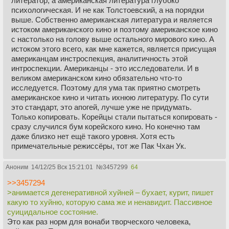
литератор, а американская литература глубоко
психологическая. И не как Толстоевский, а на порядки
выше. Собственно американская литература и является
истоком американского кино и поэтому американское кино
с настолько на голову выше остального мирового кино. А
истоком этого всего, как мне кажется, является присущая
американцам инстроспекция, аналитичность этой
интроспекции. Американцы - это исследователи. И в
великом американском кино обязательно что-то
исследуется. Поэтому для ума так приятно смотреть
американское кино и читать ихнюю литературу. По сути
это стандарт, это апогей, лучше уже не придумать.
Только копировать. Корейцы стали пытаться копировать -
сразу случился бум корейского кино. Но конечно там
даже близко нет ещё такого уровня. Хотя есть
примечательные режиссёры, тот же Пак Чхан Ук.
Аноним
14/12/25 Вск 15:21:01
№
3457299
64
>>3457294
>анимается дегенеративной хуйней – бухает, курит, пишет
какую то хуйню, которую сама же и ненавидит. Пассивное
суицидальное состояние.
Это как раз норм для вонаби творческого человека,