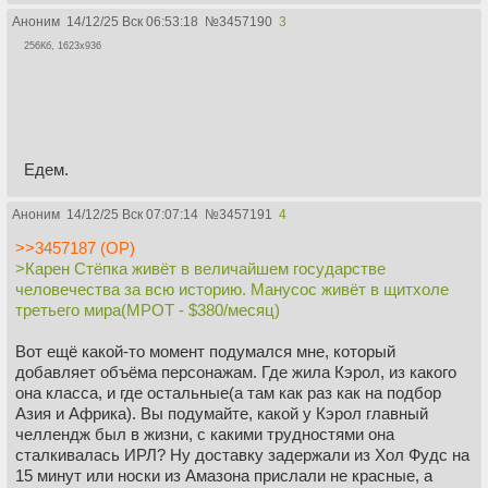
Аноним
14/12/25 Вск 06:53:18
№
3457190
3
256Кб, 1623x936
Едем.
Аноним
14/12/25 Вск 07:07:14
№
3457191
4
>>3457187 (OP)
>Карен Стёпка живёт в величайшем государстве
человечества за всю историю. Манусос живёт в щитхоле
третьего мира(МРОТ - $380/месяц)
Вот ещё какой-то момент подумался мне, который
добавляет объёма персонажам. Где жила Кэрол, из какого
она класса, и где остальные(а там как раз как на подбор
Азия и Африка). Вы подумайте, какой у Кэрол главный
челлендж был в жизни, с какими трудностями она
сталкивалась ИРЛ? Ну доставку задержали из Хол Фудс на
15 минут или носки из Амазона прислали не красные, а