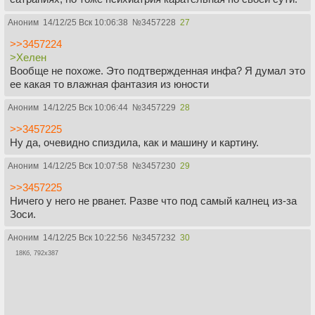
Аноним
14/12/25 Вск 10:06:38
№
3457228
27
>>3457224
>Хелен
Вообще не похоже. Это подтвержденная инфа? Я думал это
ее какая то влажная фантазия из юности
Аноним
14/12/25 Вск 10:06:44
№
3457229
28
>>3457225
Ну да, очевидно спиздила, как и машину и картину.
Аноним
14/12/25 Вск 10:07:58
№
3457230
29
>>3457225
Ничего у него не рванет. Разве что под самый калнец из-за
Зоси.
Аноним
14/12/25 Вск 10:22:56
№
3457232
30
18Кб, 792x387