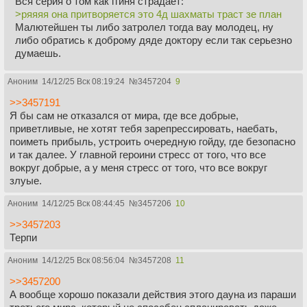
Вся серия о том как ггиня страдает:
>ряяяя она притворяется это 4д шахматы траст зе план
Малютейшен ты либо затролел тогда вау молодец, ну
либо обратись к доброму дяде доктору если так серьезно
думаешь.
Аноним
14/12/25 Вск 08:19:24
№
3457204
9
>>3457191
Я бы сам не отказался от мира, где все добрые,
приветливые, не хотят тебя зарепрессировать, наебать,
поиметь прибыль, устроить очередную гойду, где безопасно
и так далее. У главной героини стресс от того, что все
вокруг добрые, а у меня стресс от того, что все вокруг
злуые.
Аноним
14/12/25 Вск 08:44:45
№
3457206
10
>>3457203
Терпи
Аноним
14/12/25 Вск 08:56:04
№
3457208
11
>>3457200
А вообще хорошо показали действия этого дауна из параши