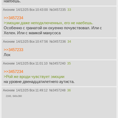
наебешь.
Аноним
14/12/25 Вск 10:43:00
№
3457235
33
>>3457234
>эмоции даже неподключенных, его не наебешь.
Особенно с гранатой он охуенно почувствовал. Или с
Хелен. Или с мамкой манусоса
Аноним
14/12/25 Вск 10:47:56
№
3457236
34
>>3457233
Лох
Аноним
14/12/25 Вск 11:01:10
№
3457240
35
>>3457234
>Рой же вроди чувствует эмоции
на уровне двенадцатилетнего аутиста.
Аноним
14/12/25 Вск 11:49:12
№
3457248
36
21Кб, 640x360