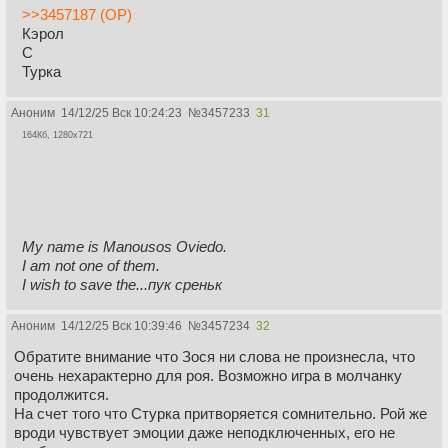
>>3457187 (OP)
Кэрол
С
Турка
Аноним
14/12/25 Вск 10:24:23
№
3457233
31
164Кб, 1280x721
My name is Manousos Oviedo.
I am not one of them.
I wish to save the...
пук
среньк
Аноним
14/12/25 Вск 10:39:46
№
3457234
32
Обратите внимание что Зося ни слова не произнесла, что
очень нехарактерно для роя. Возможно игра в молчанку
продолжится.
На счет того что Стурка притворяется сомнительно. Рой же
вроди чувствует эмоции даже неподключенных, его не