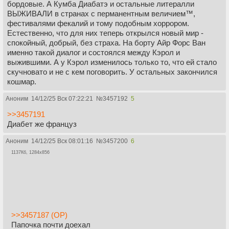
бордовые. А Кумба Диабатэ и остальные литералли
ВЫЖИВАЛИ в странах с перманентным величием™,
фестивалями фекалий и тому подобным хоррором.
Естественно, что для них теперь открылся новый мир -
спокойный, добрый, без страха. На борту Айр Форс Ван
именно такой диалог и состоялся между Кэрол и
выжившими. А у Кэрол изменилось только то, что ей стало
скучновато и не с кем поговорить. У остальных закончился
кошмар.
Аноним
14/12/25 Вск 07:22:21
№
3457192
5
>>3457191
Диабет же француз
Аноним
14/12/25 Вск 08:01:16
№
3457200
6
1137Кб, 1284x856
>>3457187 (OP)
Папочка почти доехал