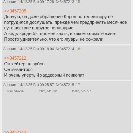
Аноним
14/12/25 Вск 09:17:28
№
3457213
15
>>3457208
Двачую, он даже обращение Кэрол по телевизору не
потрудился дослушать, прежде чем предпринять месячное
путешествие в другое полушарие.
А ведь вроде бы должен знать, в каком климате живет.
Просто удивительно, что его ягуары не сожрали
Аноним
14/12/25 Вск 09:18:04
№
3457214
16
>>3457212
Он хейтер плюрбов
Он мизантроп
И очень упертый хардкорный псикопат
Аноним
14/12/25 Вск 09:25:57
№
3457215
17
14Кб, 576x324
21Кб, 640x480
116Кб, 640x640
>>3457213