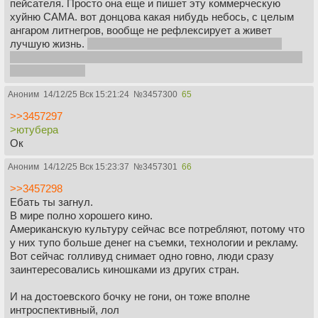
пейсателя. Просто она еще и пишет эту коммерческую
хуйню САМА. вот донцова какая нибудь небось, с целым
ангаром литнегров, вообще не рефлексирует а живет
лучшую жизнь.
и скатившийся витёк, арендующий этот
ангар литнегров для написания своей серийной параши про
трансхуманизм
Аноним
14/12/25 Вск 15:21:24
№
3457300
65
>>3457297
>ютубера
Ок
Аноним
14/12/25 Вск 15:23:37
№
3457301
66
>>3457298
Ебать ты загнул.
В мире полно хорошего кино.
Американскую культуру сейчас все потребляют, потому что
у них тупо больше денег на съемки, технологии и рекламу.
Вот сейчас голливуд снимает одно говно, люди сразу
заинтересовались киношками из других стран.
И на достоевского бочку не гони, он тоже вполне
интроспективный, лол