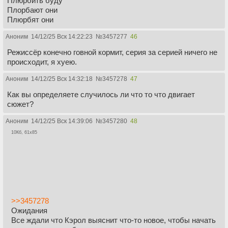
Плюрбить буду
Плорбают они
Плюрбят они
Аноним
14/12/25 Вск 14:22:23
№
3457277
46
Режиссёр конечно говной кормит, серия за серией ничего не
происходит, я хуею.
Аноним
14/12/25 Вск 14:32:18
№
3457278
47
Как вы определяете случилось ли что то что двигает
сюжет?
Аноним
14/12/25 Вск 14:39:06
№
3457280
48
10Кб, 61x85
>>3457278
Ожидания
Все ждали что Кэрол выяснит что-то новое, чтобы начать