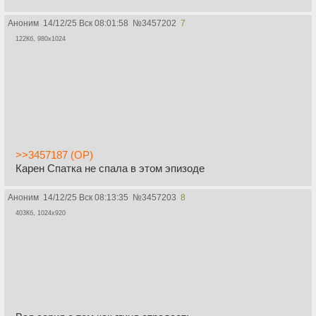
Аноним
14/12/25 Вск 08:01:58
№
3457202
7
122Кб, 980x1024
>>3457187 (OP)
Карен Спатка не спала в этом эпизоде
Аноним
14/12/25 Вск 08:13:35
№
3457203
8
403Кб, 1024x920