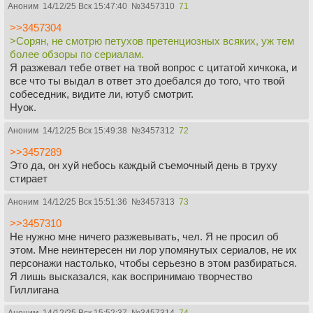
Аноним
14/12/25 Вск 15:47:40
№
3457310
71
>>3457304
>Сорян, не смотрю петухов претенциозных всяких, уж тем
более обзоры по сериалам.
Я разжевал тебе ответ на твой вопрос с цитатой хичкока, и
все что ты выдал в ответ это доебался до того, что твой
собеседник, видите ли, ютуб смотрит.
Нуок.
Аноним
14/12/25 Вск 15:49:38
№
3457312
72
>>3457289
Это да, он хуй небось каждый съемочный день в труху
стирает
Аноним
14/12/25 Вск 15:51:36
№
3457313
73
>>3457310
Не нужно мне ничего разжевывать, чел. Я не просил об
этом. Мне неинтересен ни лор упомянутых сериалов, не их
персонажи настолько, чтобы серьезно в этом разбираться.
Я лишь высказался, как воспринимаю творчество
Гиллигана
Аноним
14/12/25 Вск 15:52:37
№
3457314
74