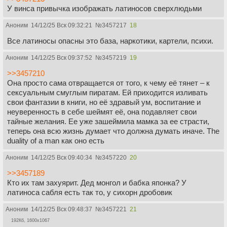
У винса привычка изображать латиносов сверхлюдьми
Аноним
14/12/25 Вск 09:32:21
№
3457217
18
Все латиносы опасны это база, наркотики, картели, психи.
Аноним
14/12/25 Вск 09:37:52
№
3457219
19
>>3457210
Она просто сама отвращается от того, к чему еë тянет – к
сексуальным смуглым пиратам. Ей приходится изливать
свои фантазии в книги, но еë здравый ум, воспитание и
неуверенность в себе шеймят еë, она подавляет свои
тайные желания. Ее уже зашеймила мамка за ее страсти,
теперь она всю жизнь думает что должна думать иначе. The
duality of a man как оно есть
Аноним
14/12/25 Вск 09:40:34
№
3457220
20
>>3457189
Кто их там захуярит. Дед монгол и бабка японка? У
латиноса сабля есть так то, у сихорн дробовик
Аноним
14/12/25 Вск 09:48:37
№
3457221
21
192Кб, 1600x1067