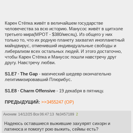
Карен Стёпка живёт в величайшем государстве
человечества за всю историю. Манусос живёт в щитхоле
третьего мира(МРОТ - $380/месяц). Из общего у них
только то, что их родную планету захватил инопланетный
майндвирус, отменивший индивидуальные свободы и
либерализм всех остальных людей. И этого достаточно,
чтобы Карен Стёпка и Манусос пошли навстречу друг
другу. Навстречу любви.
S1.E7 ∙ The Gap
- магический шедевр окончательно
легитимизировавший Плюрибус.
S1.E8 ∙ Charm Offensive
- 19 декабря в пятницу.
ПРЕДЫДУЩИЙ:
>>3455247 (OP)
Аноним
14/12/25 Вск 06:47:13
№
3457189
2
Надеюсь оставшиеся выжившие захуярят сихорн и
латиноса и помогут рою выжить, сеймы есть?