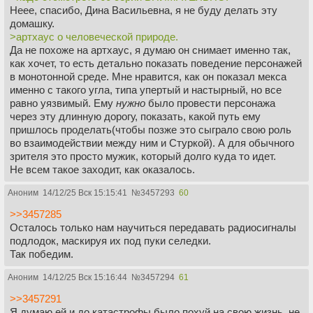
Неее, спасибо, Дина Васильевна, я не буду делать эту
домашку.
>артхаус о человеческой природе.
Да не похоже на артхаус, я думаю он снимает именно так,
как хочет, то есть детально показать поведение персонажей
в монотонной среде. Мне нравится, как он показал мекса
именно с такого угла, типа упертый и настырный, но все
равно уязвимый. Ему
нужно
было провести персонажа
через эту длинную дорогу, показать, какой путь ему
пришлось проделать(чтобы позже это сыграло свою роль
во взаимодействии между ним и Стуркой). А для обычного
зрителя это просто мужик, который долго куда то идет.
Не всем такое заходит, как оказалось.
Аноним
14/12/25 Вск 15:15:41
№
3457293
60
>>3457285
Осталось только нам научиться передавать радиосигналы
подлодок, маскируя их под пуки селедки.
Так победим.
Аноним
14/12/25 Вск 15:16:44
№
3457294
61
>>3457291
Я думаю ей и до катастрофы было похуй на свою жизнь, не