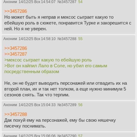
Аноним
14/12/25 Вск 14:54:07
№
3457287
54
>>3457286
Но может быть я неправ и мексос сыграет какую то
ебейшую роль в сюжете, понравится Турке и закорешится с
ней. Но я не уверен.
Аноним
14/12/25 Вск 14:58:10
№
3457288
55
>>3457286
>>3457287
>мексос сыграет какую то ебейшую роль
>Вот он хайпил Лало в Соле, но убил его самым
посредственным образом
Не, он не будет выводить персонажей или отвадить их на
второй план, их и так нет толком, а еще нужно минимум 5
сезонов снять. Так что терпим.
Аноним
14/12/25 Вск 15:04:33
№
3457289
56
>>3457288
Дак похуй ему на персонажей, ему бы свою няшечку
писечку поснимать.
Аноним
14/12/25 Вск 15:06:06
№
3457290
57