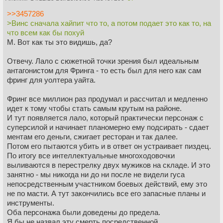
>>3457286
>Винс сначала хайпит что то, а потом подает это как то, на
что всем как бы похуй
М. Вот как ты это видишь, да?
Отвечу. Лало с сюжетной точки зрения был идеальным
антагонистом для Фринга - то есть был для него как сам
фринг для уолтера уайта.
Фринг все миллион раз продумал и рассчитал и медленно
идет к тому чтобы стать самым крутым на районе.
И тут появляется лало, который практически персонаж с
суперсилой и начинает планомерно ему подсирать - сдает
ментам его деньги, сжигает ресторан и так далее.
Потом его пытаются убить и в ответ он устраивает пиздец.
По итогу все интеллектуальные многоходовочки
выливаются в перестрелку двух мужиков на складе. И это
занятно - мы никогда ни до ни после не видели гуса
непосредственным участником боевых действий, ему это
не по масти. А тут закончились все его запасные планы и
инструменты.
Оба персонажа были доведены до предела.
Я бы не назвал эту смерть посредственной.