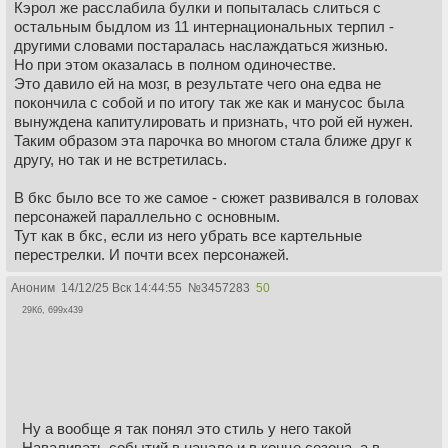
Кэрол же расслабила булки и попыталась слиться с
остальным быдлом из 11 интернациональных терпил -
другими словами постаралась наслаждаться жизнью.
Но при этом оказалась в полном одиночестве.
Это давило ей на мозг, в результате чего она едва не
покончила с собой и по итогу так же как и манусос была
вынуждена капитулировать и признать, что рой ей нужен.
Таким образом эта парочка во многом стала ближе друг к
другу, но так и не встретилась.
В бкс было все то же самое - сюжет развивался в головах
персонажей параллельно с основным.
Тут как в бкс, если из него убрать все картельные
перестрелки. И почти всех персонажей.
Аноним
14/12/25 Вск 14:44:55
№
3457283
50
29Кб, 699x439
Ну а вообще я так понял это стиль у него такой
Наваливать событий в начале и в конце сезона, а в