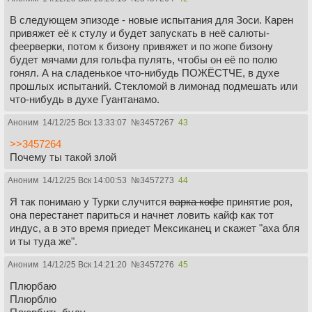
В следующем эпизоде - новые испытания для Зоси. Карен
привяжет её к стулу и будет запускать в неё салюты-
феерверки, потом к бизону привяжет и по жопе бизону
будет мячами для гольфа пулять, чтобы он её по полю
гонял. А на сладенькое что-нибудь ПОЖЁСТЧЕ, в духе
прошлых испытаний. Стекломой в лимонад подмешать или
что-нибудь в духе Гуантанамо.
Аноним
14/12/25 Вск 13:33:07
№
3457267
43
>>3457264
Почему ты такой злой
Аноним
14/12/25 Вск 14:00:53
№
3457273
44
Я так понимаю у Турки случится
варка кофе
принятие роя,
она перестанет париться и начнет ловить кайф как тот
индус, а в это время приедет Мексиканец и скажет "аха бля
и ты туда же".
Аноним
14/12/25 Вск 14:21:20
№
3457276
45
Плюрбаю
Плюрблю