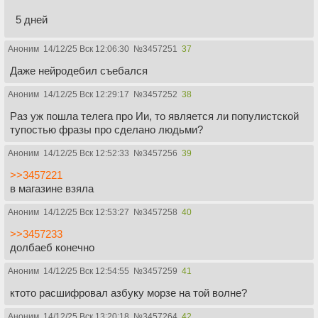
5 дней
Аноним
14/12/25 Вск 12:06:30
№
3457251
37
Даже нейродебил съебался
Аноним
14/12/25 Вск 12:29:17
№
3457252
38
Раз уж пошла телега про Ии, то является ли популистской
тупостью фразы про сделано людьми?
Аноним
14/12/25 Вск 12:52:33
№
3457256
39
>>3457221
в магазине взяла
Аноним
14/12/25 Вск 12:53:27
№
3457258
40
>>3457233
долбаеб конечно
Аноним
14/12/25 Вск 12:54:55
№
3457259
41
ктото расшифровал азбуку морзе на той волне?
Аноним
14/12/25 Вск 13:20:18
№
3457264
42