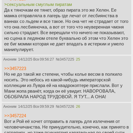
>сексуальным смуглым пиратам
Да к тяночкам ее тянет, образ пирата это же Хелен. Ее
мамка отправляла в лагерь где лечат от лесбиянства в
ваннах со льдем и все такое. Но она чет не страдает от того
что она лесбияночка, а вот от того что неуверенная чмоня
сильно страдает. Все верещали что ничего не показывают,
но сцена в ледяном отеле буквально об этом что Хелен это
ее биг момми которая не дает впадать в истеркии и умело
манипулирует.
Аноним
14/12/25 Вск 09:56:27
№
3457225
25
>>3457223
Но не до такой же степени, чтобы колье весом в полкило
носить. Это небось из какой-нибудь императорской
коллекции из Лувра ей на квадрокоптере прислали. Вот у
Мани жопа рванёт, когда он её увидит. НАВОРОВАЛА,
ОБОБРАЛА НАРОД ТРУДОВОЙ. Я ТУТ... А ОНА!
Аноним
14/12/25 Вск 09:59:29
№
3457226
26
>>3457224
Вот и Рой её хочет отправить в лагерь для излечения от
человечичанства. Не принудительно, конечно, как принято в
сатрапиях, но тоже психиатрия карательная по своей сути.