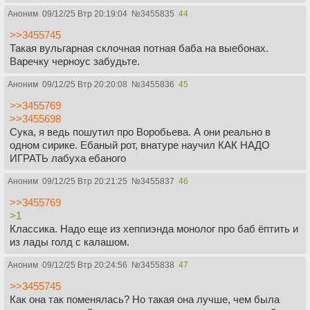
Аноним
09/12/25 Втр 20:19:04
№
3455835
44
>>3455745
Такая вульгарная склочная потная баба на выебонах.
Варечку черноус забудьте.
Аноним
09/12/25 Втр 20:20:08
№
3455836
45
>>3455769
>>3455698
Сука, я ведь пошутил про Воробьева. А они реально в
одном сирике. Ебаный рот, внатуре научил КАК НАДО
ИГРАТЬ лабуха ебаного
Аноним
09/12/25 Втр 20:21:25
№
3455837
46
>>3455769
>1
Классика. Надо еще из хеппиэнда монолог про баб ёптить и
из лады голд с калашом.
Аноним
09/12/25 Втр 20:24:56
№
3455838
47
>>3455745
Как она так поменялась? Но такая она лучше, чем была