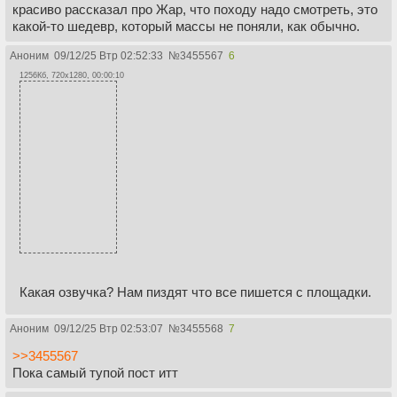
красиво рассказал про Жар, что походу надо смотреть, это
какой-то шедевр, который массы не поняли, как обычно.
Аноним
09/12/25 Втр 02:52:33
№
3455567
6
1256Кб, 720x1280, 00:00:10
Какая озвучка? Нам пиздят что все пишется с площадки.
Аноним
09/12/25 Втр 02:53:07
№
3455568
7
>>3455567
Пока самый тупой пост итт