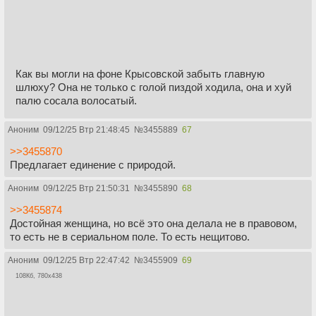
Как вы могли на фоне Крысовской забыть главную
шлюху? Она не только с голой пиздой ходила, она и хуй
палю сосала волосатый.
Аноним
09/12/25 Втр 21:48:45
№
3455889
67
>>3455870
Предлагает единение с природой.
Аноним
09/12/25 Втр 21:50:31
№
3455890
68
>>3455874
Достойная женщина, но всё это она делала не в правовом,
то есть не в сериальном поле. То есть нещитово.
Аноним
09/12/25 Втр 22:47:42
№
3455909
69
108Кб, 780x438