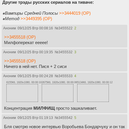
Другие трэды русских сериалов на тиваче:
⁕Вампиры Средней Полосы
>>3444019 (OP)
⁕Метод
>>3449395 (OP)
Аноним
09/12/25 Втр 00:08:16
№
3455522
2
>>3455518 (OP)
Милфоперекат еееее!
Аноним
09/12/25 Втр 00:19:35
№
3455532
3
>>3455518 (OP)
Ничего в ней нет. Пися + 2 сиси
Аноним
09/12/25 Втр 00:24:28
№
3455533
4
6155Кб, 1920x1080, 00:00:10
2675Кб, 1920x1080, 00:00:06
5134Кб, 1920x1080, 00:00:12
Концентрация
МИЛФИЩ
просто зашкаливает.
Аноним
09/12/25 Втр 01:19:13
№
3455542
5
Бля смотрю новое интервью Воробьева Бондарчуку и он так