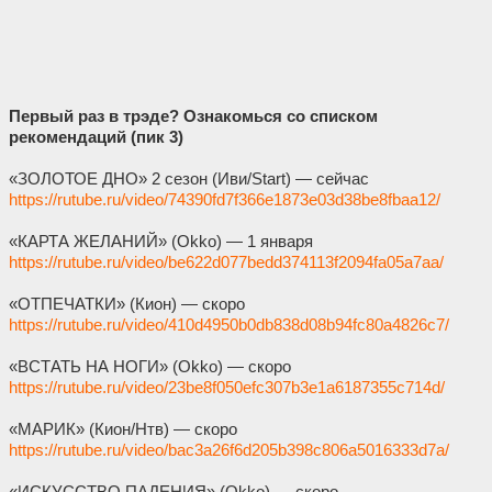
Первый раз в трэде? Ознакомься со списком
рекомендаций (пик 3)
«ЗОЛОТОЕ ДНО» 2 сезон (Иви/Start) — сейчас
https://rutube.ru/video/74390fd7f366e1873e03d38be8fbaa12/
«КАРТА ЖЕЛАНИЙ» (Okko) — 1 января
https://rutube.ru/video/be622d077bedd374113f2094fa05a7aa/
«ОТПЕЧАТКИ» (Кион) — скоро
https://rutube.ru/video/410d4950b0db838d08b94fc80a4826c7/
«ВСТАТЬ НА НОГИ» (Okko) — скоро
https://rutube.ru/video/23be8f050efc307b3e1a6187355c714d/
«МАРИК» (Кион/Нтв) — скоро
https://rutube.ru/video/bac3a26f6d205b398c806a5016333d7a/
«ИСКУССТВО ПАДЕНИЯ» (Okko) — скоро