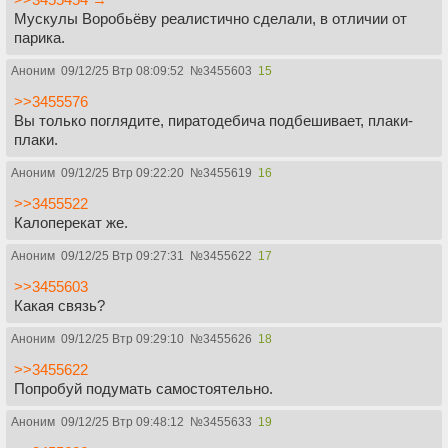
Мускулы Воробьёву реалистично сделали, в отличии от
парика.
Аноним
09/12/25 Втр 08:09:52
№
3455603
15
>>3455576
Вы только поглядите, пиратодебича подбешивает, плаки-
плаки.
Аноним
09/12/25 Втр 09:22:20
№
3455619
16
>>3455522
Калоперекат же.
Аноним
09/12/25 Втр 09:27:31
№
3455622
17
>>3455603
Какая связь?
Аноним
09/12/25 Втр 09:29:10
№
3455626
18
>>3455622
Попробуй подумать самостоятельно.
Аноним
09/12/25 Втр 09:48:12
№
3455633
19