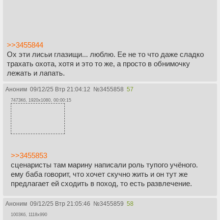
>>3455844
Ох эти лисьи глазищи... люблю. Ее не то что даже сладко
трахать охота, хотя и это то же, а просто в обнимочку
лежать и лапать.
Аноним
09/12/25 Втр 21:04:12
№
3455858
57
7473Кб, 1920x1080, 00:00:15
>>3455853
сценаристы там марину написали роль тупого учёного.
ему баба говорит, что хочет скучно жить и он тут же
предлагает ей сходить в поход, то есть развлечение.
Аноним
09/12/25 Втр 21:05:46
№
3455859
58
1003Кб, 1118x990