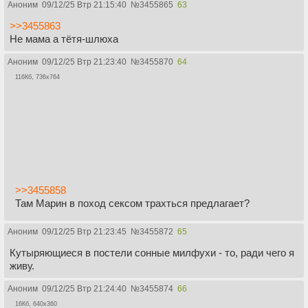
Аноним
09/12/25 Втр 21:15:40
№
3455865
63
>>3455863
Не мама а тётя-шлюха
Аноним
09/12/25 Втр 21:23:40
№
3455870
64
116Кб, 736x764
>>3455858
Там Марин в поход сексом трахться предлагает?
Аноним
09/12/25 Втр 21:23:45
№
3455872
65
Кутыряющиеся в постели сонные милфухи - то, ради чего я
живу.
Аноним
09/12/25 Втр 21:24:40
№
3455874
66
16Кб, 640x360