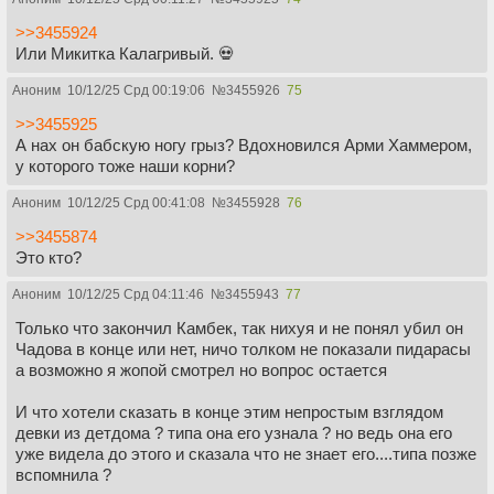
>>3455924
Или Микитка Калагривый. 💀
Аноним
10/12/25 Срд 00:19:06
№
3455926
75
>>3455925
А нах он бабскую ногу грыз? Вдохновился Арми Хаммером,
у которого тоже наши корни?
Аноним
10/12/25 Срд 00:41:08
№
3455928
76
>>3455874
Это кто?
Аноним
10/12/25 Срд 04:11:46
№
3455943
77
Только что закончил Камбек, так нихуя и не понял убил он
Чадова в конце или нет, ничо толком не показали пидарасы
а возможно я жопой смотрел но вопрос остается
И что хотели сказать в конце этим непростым взглядом
девки из детдома ? типа она его узнала ? но ведь она его
уже видела до этого и сказала что не знает его....типа позже
вспомнила ?