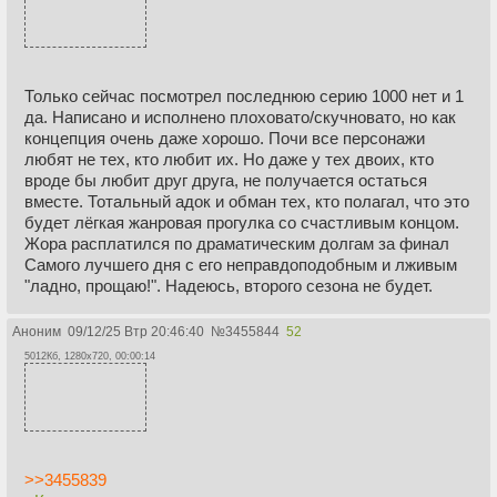
Только сейчас посмотрел последнюю серию 1000 нет и 1
да. Написано и исполнено плоховато/скучновато, но как
концепция очень даже хорошо. Почи все персонажи
любят не тех, кто любит их. Но даже у тех двоих, кто
вроде бы любит друг друга, не получается остаться
вместе. Тотальный адок и обман тех, кто полагал, что это
будет лёгкая жанровая прогулка со счастливым концом.
Жора расплатился по драматическим долгам за финал
Самого лучшего дня с его неправдоподобным и лживым
"ладно, прощаю!". Надеюсь, второго сезона не будет.
Аноним
09/12/25 Втр 20:46:40
№
3455844
52
5012Кб, 1280x720, 00:00:14
>>3455839