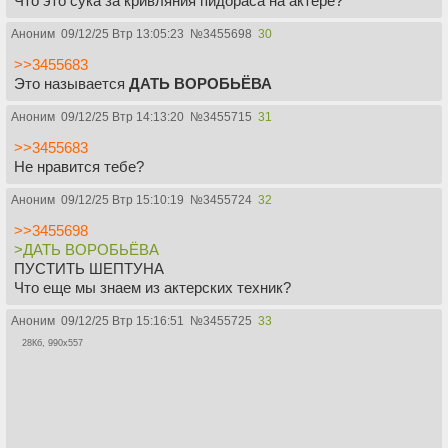
Что это сука за кривляния пидораса на актере?
Аноним
09/12/25 Втр 13:05:23
№
3455698
30
>>3455683
Это называется
ДАТЬ ВОРОБЬЁВА
Аноним
09/12/25 Втр 14:13:20
№
3455715
31
>>3455683
Не нравится тебе?
Аноним
09/12/25 Втр 15:10:19
№
3455724
32
>>3455698
>ДАТЬ ВОРОБЬЁВА
ПУСТИТЬ ШЕПТУНА
Что еще мы знаем из актерских техник?
Аноним
09/12/25 Втр 15:16:51
№
3455725
33
28Кб, 990x557