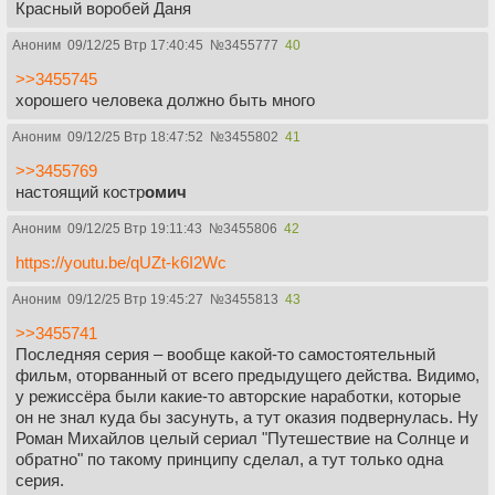
Красный воробей Даня
Аноним
09/12/25 Втр 17:40:45
№
3455777
40
>>3455745
хорошего человека должно быть много
Аноним
09/12/25 Втр 18:47:52
№
3455802
41
>>3455769
настоящий костр
омич
Аноним
09/12/25 Втр 19:11:43
№
3455806
42
https://youtu.be/qUZt-k6I2Wc
Аноним
09/12/25 Втр 19:45:27
№
3455813
43
>>3455741
Последняя серия – вообще какой-то самостоятельный
фильм, оторванный от всего предыдущего действа. Видимо,
у режиссёра были какие-то авторские наработки, которые
он не знал куда бы засунуть, а тут оказия подвернулась. Ну
Роман Михайлов целый сериал "Путешествие на Солнце и
обратно" по такому принципу сделал, а тут только одна
серия.