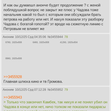
И как оы думаешл анонче будет продолжение ? с женой
поблядушкой вопрос не закрыт же плюс у Чадова тоже
начальник какой то был с которым они обсуждали брать
петрова на работу или нет. И нахуя показали эту разборку
Чадова с богатой гопотой? эт вроде на сюжетную линию с
Петровым не влияет же
Аноним
10/12/25 Срд 04:35:06
№
3455944
78
67Кб, 1920x808
64Кб, 1920x808
412Кб, 1920x804
89Кб, 1920x806
>>3455928
Главная шлюха кино и тв Громова.
Аноним
10/12/25 Срд 07:12:28
№
3455952
79
>>3455943
> Только что закончил Камбек, так нихуя и не понял убил он
Чадова в конце или нет, ничо толком не показали пидарасы