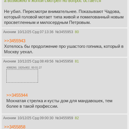
а возможно я жопой смотрел но вопрос остается
Не убил. Пересмотри внимательнее. Показывают Чадова,
который головой мотает типа живой и помилованный новым
просветленным и милосердным Петровым.
Аноним
10/12/25 Срд 07:13:36
№
3455953
80
>>3455943
Хотелось бы продолжение про ушастого гопника, который в
Москву уехал.
Аноним
10/12/25 Срд 08:49:56
№
3455958
81
40882Кб, 1920x802, 00:01:27
>>3455944
Мохнатая стрелка и кусты дом для мандавошек, тем
более в такой профессии.
Аноним
10/12/25 Срд 09:00:30
№
3455959
82
>>3455858