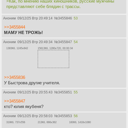
>Как, по мнению наших киношников, русские мужчины
представляют себе блядин с трассы.
Аноним
09/12/25 Втр 20:49:14
№
3455846
53
>>3455844
МАМУ НЕ ТРОЖЬ!
Аноним
09/12/25 Втр 20:49:34
№
3455847
54
1383Кб, 1245x842
15613Кб, 1280x720, 00:00:34
>>3455836
У Быстрова другие учителя.
Аноним
09/12/25 Втр 20:55:43
№
3455851
55
>>3455847
кто? юлия якубеня?
Аноним
09/12/25 Втр 20:58:03
№
3455853
56
319Кб, 737x556
213Кб, 666x362
160Кб, 1418x1080