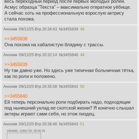
весь переходный период после первых молодых ролей.
Асмус образца "Текста" – максимально отвратное уёбище.
А сейчас хоть на профессиональную взрослую актрису
стала похожа.
Аноним
09/12/25 Втр 20:26:43
№
3455839
48
>>3455838
Она похожа на хабалистую блядину с трассы.
Аноним
09/12/25 Втр 20:32:14
№
3455840
49
>>3455839
Ну так давно уже. Но здесь уже типичная больничная тётка,
как по роли и положено.
Аноним
09/12/25 Втр 20:35:58
№
3455842
50
>>3455840
Ей теперь персонально роли подбирать надо, подходящие
под нынешний уклад ее скотской жизни? Я конечно слышал
актеры играют сами себя, но этож пиздец.
Аноним
09/12/25 Втр 20:36:48
№
3455843
51
19044Кб, 1280x720, 00:00:29