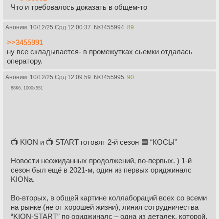
Что и требовалось доказать в общем-то
Аноним
10/12/25 Срд 12:00:37
№
3455994
89
>>3455991
ну все складывается- в промежутках сьемки отдалась
оператору.
Аноним
10/12/25 Срд 12:09:59
№
3455995
90
88Кб, 1000x551
📺 KION и 📺 START готовят 2-й сезон 🟦 “КОСЫ”
Новости неожиданных продолжений, во-первых. ) 1-й
сезон был ещё в 2021-м, один из первых ориджиналс
KIONа.
Во-вторых, в общей картине коллабораций всех со всеми
на рынке (не от хорошей жизни), линия сотрудничества
“KION-START” по ориджиналс – одна из деталек, которой,