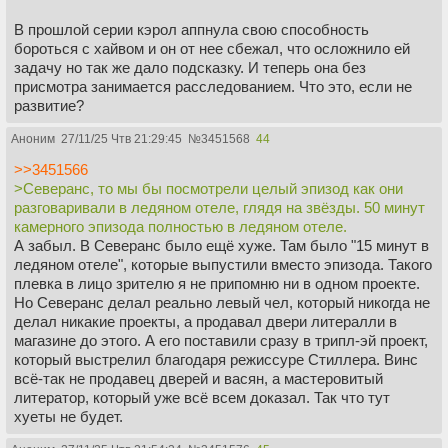
В прошлой серии кэрол аппнула свою способность
бороться с хайвом и он от нее сбежал, что осложнило ей
задачу но так же дало подсказку. И теперь она без
присмотра занимается расследованием. Что это, если не
развитие?
Аноним
27/11/25 Чтв 21:29:45
№
3451568
44
>>3451566
>Северанс, то мы бы посмотрели целый эпизод как они
разговаривали в ледяном отеле, глядя на звёзды. 50 минут
камерного эпизода полностью в ледяном отеле.
А забыл. В Северанс было ещё хуже. Там было "15 минут в
ледяном отеле", которые выпустили вместо эпизода. Такого
плевка в лицо зрителю я не припомню ни в одном проекте.
Но Северанс делал реально левый чел, который никогда не
делал никакие проекты, а продавал двери литералли в
магазине до этого. А его поставили сразу в трипл-эй проект,
который выстрелил благодаря режиссуре Стиллера. Винс
всё-так не продавец дверей и васян, а мастеровитый
литератор, который уже всё всем доказал. Так что тут
хуеты не будет.