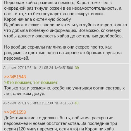
Персонаж хайва развился немного, Кэрол тоже - ее в
очередной раз ткнули рожей в ее несамостоятельность, а
нас - в то, что без государства нас сожрут волки.
Кэрол начала системную борьбу.
Вдобавок в сюжет ввели питательную хуйню и кэрол только
что добыла полезную информацию. Возможно, ключевую,
чтобы донести опасность хайва до остальных долбоебов.
Но вообще сериалы гиллигана они скорее про то, как
рандомные цветные пятна на экране отображают чувства
персонажей.
Аноним
27/11/25 Чтв 21:05:24
№
3451560
39
>>3451548
>Кто поймает, тот поймает
Только так и возможно, особенно учитывая сотни световых
лет, слишком дохуя.
Аноним
27/11/25 Чтв 21:11:30
№
3451563
40
>>3451553
Действия какие-то должны быть, события, раскрытие
персонажей и новые обстоятельства. За последние три
серии (120 минут времени, если что) ни Кэрол ни хайв