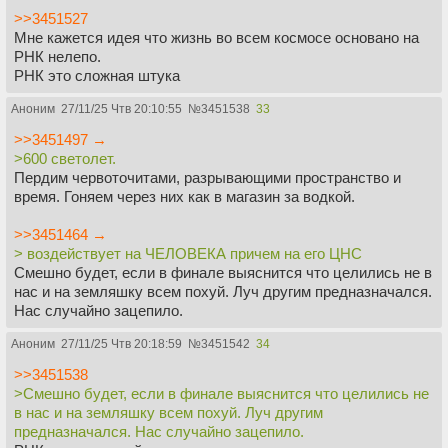
>>3451527
Мне кажется идея что жизнь во всем космосе основано на
РНК нелепо.
РНК это сложная штука
Аноним
27/11/25 Чтв 20:10:55
№
3451538
33
>>3451497 →
>600 светолет.
Пердим червоточитами, разрывающими пространство и
время. Гоняем через них как в магазин за водкой.
>>3451464 →
> воздействует на ЧЕЛОВЕКА причем на его ЦНС
Смешно будет, если в финале выяснится что целились не в
нас и на земляшку всем похуй. Луч другим предназначался.
Нас случайно зацепило.
Аноним
27/11/25 Чтв 20:18:59
№
3451542
34
>>3451538
>Смешно будет, если в финале выяснится что целились не
в нас и на земляшку всем похуй. Луч другим
предназначался. Нас случайно зацепило.