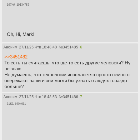
197Кб, 1913x785
Oh, Hi, Mark!
Аноним
27/11/25 Чтв 18:48:48
№
3451485
6
>>3451482
То есть ты считаешь, что где-то есть другие человеки? Ну
не знаю.
Не думаешь, что технологии инопланетян просто немного
опережают наши и они могли бы узнать о людях гораздо
больше?
Аноним
27/11/25 Чтв 18:48:53
№
3451486
7
31Кб, 640x631