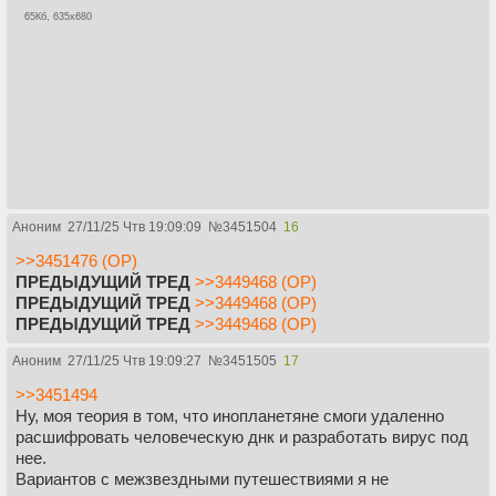
65Кб, 635x680
Аноним
27/11/25 Чтв 19:09:09
№
3451504
16
>>3451476 (OP)
ПРЕДЫДУЩИЙ ТРЕД
>>3449468 (OP)
ПРЕДЫДУЩИЙ ТРЕД
>>3449468 (OP)
ПРЕДЫДУЩИЙ ТРЕД
>>3449468 (OP)
Аноним
27/11/25 Чтв 19:09:27
№
3451505
17
>>3451494
Ну, моя теория в том, что инопланетяне смоги удаленно
расшифровать человеческую днк и разработать вирус под
нее.
Вариантов с межзвездными путешествиями я не