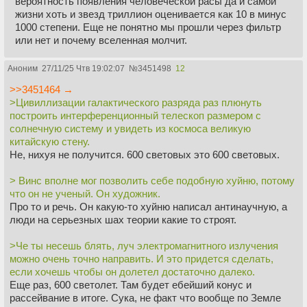
вероятность появления человеческой расы да и самой
жизни хоть и звезд триллион оценивается как 10 в минус
1000 степени. Еще не понятно мы прошли через фильтр
или нет и почему вселенная молчит.
Аноним
27/11/25 Чтв 19:02:07
№
3451498
12
>>3451464 →
>Цивиллизации галактического разряда раз плюнуть
построить интерференционный телескоп размером с
солнечную систему и увидеть из космоса великую
китайскую стену.
Не, нихуя не получится. 600 световых это 600 световых.
> Винс вполне мог позволить себе подобную хуйню, потому
что он не ученый. Он художник.
Про то и речь. Он какую-то хуйню написал антинаучную, а
люди на серьезных шах теории какие то строят.
>Че ты несешь блять, луч электромагнитного излучения
можно очень точно направить. И это придется сделать,
если хочешь чтобы он долетел достаточно далеко.
Еще раз, 600 светолет. Там будет ебейший конус и
рассейвание в итоге. Сука, не факт что вообще по Земле