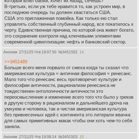
который влил бабки, хочет их назад, сечешь?
В-третьих, если уж тебе нравится то, как устроен мир, в
последнюю очередь ты должен хвастаться США.
США это приглаженная помойка. Как только ею стал
управлять собственный глубинный народ, все покатилось к
черту. Едивнственная причина, по которой она живет богато,
это сохранение контроля над ключевыми элементами
современной цивиллизации: нефть и банковский сектор.
Аноним
27/11/25 Чтв 19:07:50
№
3451502
14
>>3451489
Больше всего меня порвало от смеха когда ты сказал что
американская культура = античная философия = ренесанс.
Мало того что ренесанс весь противоречит культуре и
философии античности, рационализм ренесанса не
тождественен онтологичности античности это
переосмысленние и изменение всего того что было у греков
в другую сторону в рационализм и дальнейшего дроча на
умхуюм и человека, так и чистая американская культура
без привнесенных идей с континента это литерали жвачка
для самых примитивных макак чтобы они хоть чем-то себя
заняли.
Аноним
27/11/25 Чтв 19:08:14
№
3451503
15