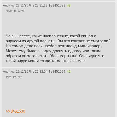
Аноним
27/11/25 Чтв 22:31:33
№
3451593
48
825Кб, 1917x779
Че вы несете, какие инопланетяне, какой сигнал с
вирусом из другой планеты. Вы что контакт не смотрели?
На самом деле всех наебал рептилойд-миллиардер.
Может ему было в падлу дохнуть одному или таким
образом он хотел стать "бессмертным". Очевидно что
такой вирус могли создать только на земле.
Аноним
27/11/25 Чтв 22:32:04
№
3451594
49
73Кб, 905x662
>>3451590