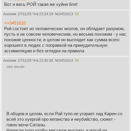
Вот и весь РОЙ такая же хуйня бля!
Аноним
27/11/25 Чтв 23:24:19
№
3451613
53
>>3451610
Рой состоит из человеческих мозгов, он обладает разумом,
пусть и не совсем человеческим, но весьма похожим - у нас
похожие ценности, в целом он выглядит как сумма всего
хорошего в людях с поправкой на принудительную
ассимиляцию и без оглядки на правила
Аноним
27/11/25 Чтв 23:30:38
№
3451614
54
23Кб, 300x300
В общем и целом, если Рой тупо не угорает над Карен со
всей это хуергой про веганство и неубийство, сюжет -
говно мочи Сатаны.
Написан тупо чтобы месседж высрать и похуй на