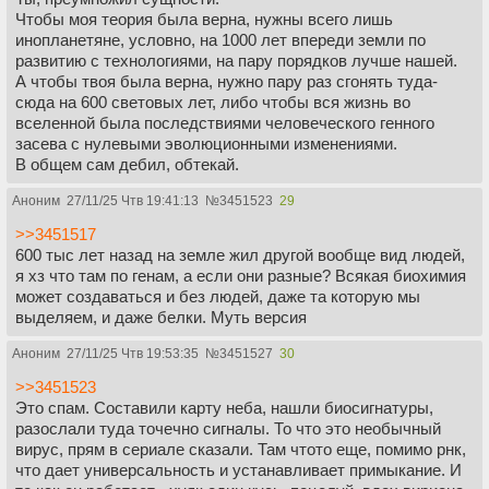
Чтобы моя теория была верна, нужны всего лишь
инопланетяне, условно, на 1000 лет впереди земли по
развитию с технологиями, на пару порядков лучше нашей.
А чтобы твоя была верна, нужно пару раз сгонять туда-
сюда на 600 световых лет, либо чтобы вся жизнь во
вселенной была последствиями человеческого генного
засева с нулевыми эволюционными изменениями.
В общем сам дебил, обтекай.
Аноним
27/11/25 Чтв 19:41:13
№
3451523
29
>>3451517
600 тыс лет назад на земле жил другой вообще вид людей,
я хз что там по генам, а если они разные? Всякая биохимия
может создаваться и без людей, даже та которую мы
выделяем, и даже белки. Муть версия
Аноним
27/11/25 Чтв 19:53:35
№
3451527
30
>>3451523
Это спам. Составили карту неба, нашли биосигнатуры,
разослали туда точечно сигналы. То что это необычный
вирус, прям в сериале сказали. Там чтото еще, помимо рнк,
что дает универсальность и устанавливает примыкание. И