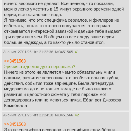
ничего весомого не делают. Всё ценное, что показали,
можно легко уместить в 15 минут экранного времени одной
серии, все остальное - вода.
Я понимаю, что это специфика сериалов, и филлеров не
избежать, но как-то отсосно получается, что сериал
открывается интересной завязкой и дальше тебе выдают
три серии ни о чем. В общем на все следующие серии
большие надежды, а то как-то уныло становится.
Аноним
27/11/25 Чтв 21:22:36
№
3451565
41
>>3451563
>ряяяя а хде моя духа персонажа?
Ничего из этого не является чем-то обязательным или
важным, развитие персонажа это необязательная хуйня,
действия, события тоже впринципе. Была литература
модернизма да и не только там где не было никакого
развития и целостного сюжета у тебя перснаж мог
деградировать или не меняться никак. Ебал рот Джозефа
Кэмпбелла
Аноним
27/11/25 Чтв 21:24:18
№
3451566
42
>>3451563
Это не специфика сериалов, а специфика слоу-бёрн и