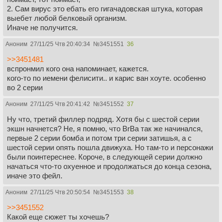
2. Сам вирус это ебать его гигачадовская штука, которая
выебет любой белковый организм.
Иначе не получится.
Аноним
27/11/25 Чтв 20:40:34
№
3451551
36
>>3451481
вспронмил кого она напоминает, кажется.
кого-то по иемени фелисити.. и карис ван хоуте. особенно
во 2 серии
Аноним
27/11/25 Чтв 20:41:42
№
3451552
37
Ну что, третий филлер подряд. Хотя бы с шестой серии
экшн начнется? Не, я помню, что BrBa так же начинался,
первые 2 серии бомба и потом три серии затишья, а с
шестой серии опять пошла движуха. Но там-то и персонажи
были поинтереснее. Короче, в следующей серии должно
начаться что-то охуенное и продолжаться до конца сезона,
иначе это фейл.
Аноним
27/11/25 Чтв 20:50:54
№
3451553
38
>>3451552
Какой еще сюжет ты хочешь?