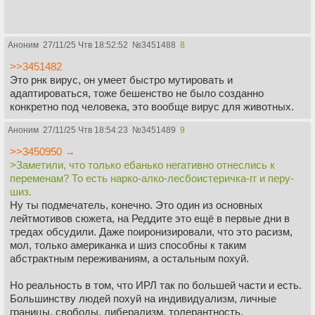
Аноним
27/11/25 Чтв 18:52:52
№
3451488
8
>>3451482
Это рнк вирус, он умеет быстро мутировать и
адаптироваться, тоже бешенство не было созданно
конкретно под человека, это вообще вирус для животных.
Аноним
27/11/25 Чтв 18:54:23
№
3451489
9
>>3450950 →
>Заметили, что только ебанько негативно отнеслись к
переменам? То есть нарко-алко-лесбоистеричка-гг и перу-
шиз.
Ну ты подмечатель, конечно. Это один из основных
лейтмотивов сюжета, на Реддите это ещё в первые дни в
тредах обсудили. Даже поиронизировали, что это расизм,
мол, только американка и шиз способны к таким
абстрактным переживаниям, а остальным похуй.
Но реальность в том, что ИРЛ так по большей части и есть.
Большинству людей похуй на индивидуализм, личные
границы, свободы, либерализм, толерантность,