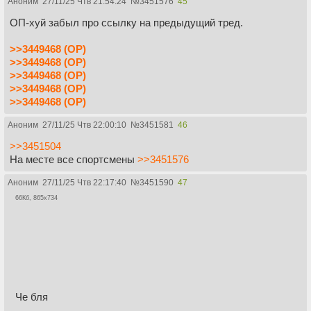
Аноним
27/11/25 Чтв 21:54:24
№
3451576
45
ОП-хуй забыл про ссылку на предыдущий тред.
>>3449468 (OP)
>>3449468 (OP)
>>3449468 (OP)
>>3449468 (OP)
>>3449468 (OP)
Аноним
27/11/25 Чтв 22:00:10
№
3451581
46
>>3451504
На месте все спортсмены
>>3451576
Аноним
27/11/25 Чтв 22:17:40
№
3451590
47
66Кб, 865x734
Че бля