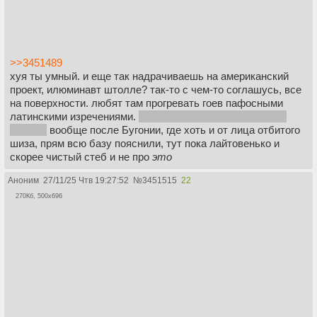
>>3451489
хуя ты умный. и еще так надрачиваешь на американский
проект, илюминавт штолле? так-то с чем-то соглашусь, все
на поверхности. любят там прогревать гоев пафосными
латинскими изречениями.
без зог-вайбов в этом проекте
никуда.
вообще после Бугонии, где хоть и от лица отбитого
шиза, прям всю базу пояснили, тут пока лайтовенько и
скорее чистый стеб и не про
это
Аноним
27/11/25 Чтв 19:27:52
№
3451515
22
270Кб, 500x696