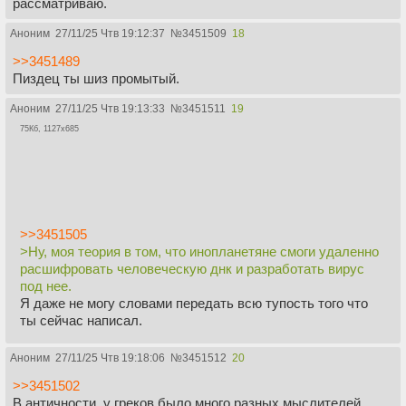
рассматриваю.
Аноним
27/11/25 Чтв 19:12:37
№
3451509
18
>>3451489
Пиздец ты шиз промытый.
Аноним
27/11/25 Чтв 19:13:33
№
3451511
19
75Кб, 1127x685
>>3451505
>Ну, моя теория в том, что инопланетяне смоги удаленно
расшифровать человеческую днк и разработать вирус
под нее.
Я даже не могу словами передать всю тупость того что
ты сейчас написал.
Аноним
27/11/25 Чтв 19:18:06
№
3451512
20
>>3451502
В античности, у греков было много разных мыслителей,