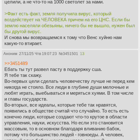
целили, а не что-то на 1000 светолет за нами.
>Факт есть факт, земля получила вирус, который
воздействует на ЧЕЛОВЕКА причем на его ЦНС. Если бы
землю населяли обезьяны, ничего бы не вышло, нужен был
бы другой вирус.
И снова мы возвращаемся к тому что Венс хуйню нам
какую-то втирает.
Аноним
27/11/25 Чтв 19:07:23
№
3451501
13
>>3451489
Ебать ты тут развел пасту в поддержку сша.
Я тебе так скажу.
Во-первых цели сделать человечеству лучше не перед кем
никогда не стояло. Все люди в глубине души мелочные и
любят играть, выебываться и меряться хуями. В том числе
и главы государств.
Во-вторых, все идеалы, которые тебе так нравятся,
появились в обществе считай что случайно. То есть есть
конечно люди, которые создают что-то крутое в области
управления, науки, искусства. Но если это становится
массовым, то в основном благодаря вливанию бабок,
потому что большинство людей - говноеды. А человек,