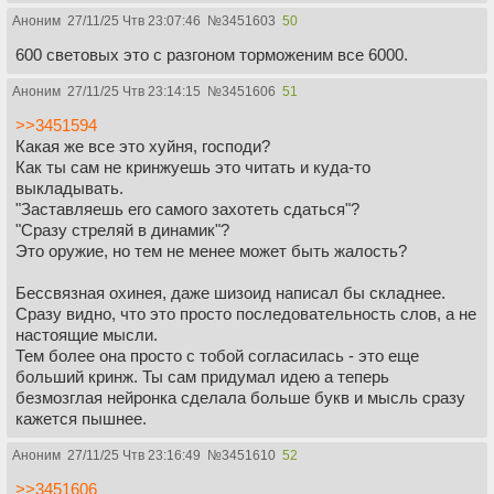
Аноним
27/11/25 Чтв 23:07:46
№
3451603
50
600 световых это с разгоном торможеним все 6000.
Аноним
27/11/25 Чтв 23:14:15
№
3451606
51
>>3451594
Какая же все это хуйня, господи?
Как ты сам не кринжуешь это читать и куда-то
выкладывать.
"Заставляешь его самого захотеть сдаться"?
"Сразу стреляй в динамик"?
Это оружие, но тем не менее может быть жалость?
Бессвязная охинея, даже шизоид написал бы складнее.
Сразу видно, что это просто последовательность слов, а не
настоящие мысли.
Тем более она просто с тобой согласилась - это еще
больший кринж. Ты сам придумал идею а теперь
безмозглая нейронка сделала больше букв и мысль сразу
кажется пышнее.
Аноним
27/11/25 Чтв 23:16:49
№
3451610
52
>>3451606