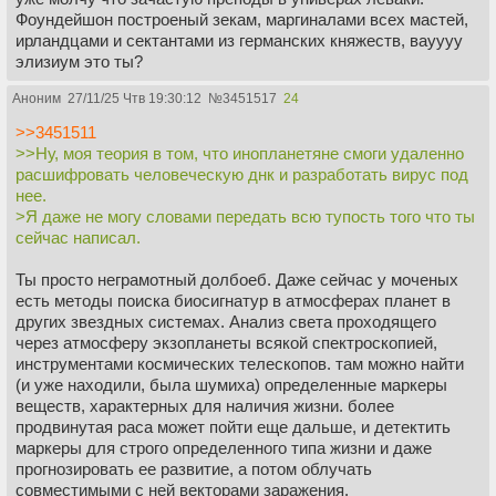
Фоундейшон построеный зекам, маргиналами всех мастей,
ирландцами и сектантами из германских княжеств, вауууу
элизиум это ты?
Аноним
27/11/25 Чтв 19:30:12
№
3451517
24
>>3451511
>>Ну, моя теория в том, что инопланетяне смоги удаленно
расшифровать человеческую днк и разработать вирус под
нее.
>Я даже не могу словами передать всю тупость того что ты
сейчас написал.
Ты просто неграмотный долбоеб. Даже сейчас у моченых
есть методы поиска биосигнатур в атмосферах планет в
других звездных системах. Анализ света проходящего
через атмосферу экзопланеты всякой спектроскопией,
инструментами космических телескопов. там можно найти
(и уже находили, была шумиха) определенные маркеры
веществ, характерных для наличия жизни. более
продвинутая раса может пойти еще дальше, и детектить
маркеры для строго определенного типа жизни и даже
прогнозировать ее развитие, а потом облучать
совместимыми с ней векторами заражения.