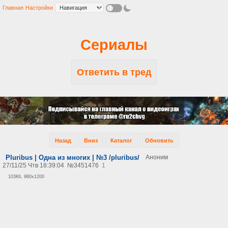
Главная
Настройки
Сериалы
Ответить в тред
Назад
Вниз
Каталог
Обновить
Pluribus | Одна из многих | №3 /pluribus/
Аноним
27/11/25 Чтв 18:39:04
№
3451476
1
103Кб, 960x1200