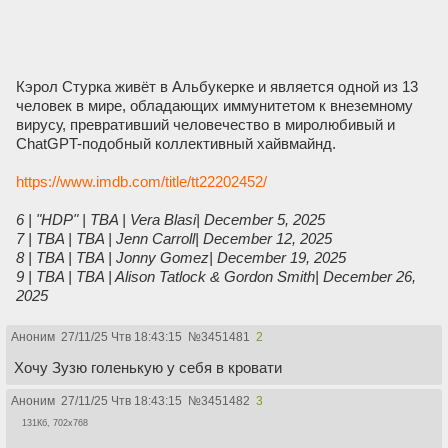
Кэрол Стурка живёт в Альбукерке и является одной из 13
человек в мире, обладающих иммунитетом к внеземному
вирусу, превративший человечество в миролюбивый и
ChatGPT-подобный коллективный хайвмайнд.
https://www.imdb.com/title/tt22202452/
6 | "HDP" | TBA | Vera Blasi| December 5, 2025
7 | TBA | TBA | Jenn Carroll| December 12, 2025
8 | TBA | TBA | Jonny Gomez| December 19, 2025
9 | TBA | TBA | Alison Tatlock & Gordon Smith| December 26,
2025
Аноним
27/11/25 Чтв 18:43:15
№
3451481
2
Хочу Зузю голенькую у себя в кровати
Аноним
27/11/25 Чтв 18:43:15
№
3451482
3
131Кб, 702x768