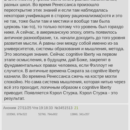
разных школ. Во время Ренессанса произошло
переоткрытие этих знаний и если там наблюдалась
некоторая унификация в сторону рационализма(хотя и это
не так, тоже были там и мистики и вообще там была
церковь так-то), то только потому что уровень был гораздо
ниже. А сейчас, в американскую эпоху, опять появилось
античное разнообразие, т.к. начали доходить до того уровня
развития мысли. А равны они между собой именно из-за
университетов, системы образования и мышления, метода.
Это эволюция знания. Сейчас cognitive liberty на первом
этапе осмысления, в будущем, дай Боже, закрепят в
фундаментальных правах человека, если Фэллоут не
случится. В античные времена Сократа за cognitive liberty
казнили. Во времена Ренессанса сжечь на костре могли
спокойно. Но сама система мышления, которая нитью через
всё это проходит, логичным образом к cognitive liberty
приводит. Появляется Кэрол Стурка. Кэрол Стурка - это
результат.
Аноним
27/11/25 Чтв 19:18:33
№
3451513
21
1035Кб, 979x522
527Кб, 794x802
138Кб, 341x357