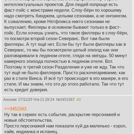
интеллектуальных проектов. Для людей попроще есть
фаст-пэйс с монстрами недели. Слоу-бёрн по хорошему
надо смотреть бинджем, целыми сезонами, а не онгоингом.
К сожалению, кроме Нетфликса никто сезонами не
выпускает. Филлеры в основном бывают только в фаст-
пэйс. Если хочешь узнать, что такое филлеры в слоу-бёрн,
то посмотри второй сезон Северанс. Вот там были
филлеры. А тут ещё нет. Если бы тут были филлеры как в
Северанс, то мы бы посмотрели целый эпизод как они
разговаривали в ледяном отеле, глядя на звёзды. 50 минут
камерного эпизода полностью в ледяном отеле. Вот.
Поэтому я третий сезон Разделения и уже не жду. Так что
тут ещё не было филлеров. Просто раскочегаривание, как
раз в стиле Винса. И всё тут происходит в его манере, в его
стиле. И мы знаем, что это до этого работало. Так что тут
есть кредит доверия.
Аноним
27/11/25 Чтв 21:28:24
№
3451567
43
>>3451563
Ну так в сериях есть события, раскрытие персонажей и
новые обстоятельства.
Просто персонажей нам показали хуй да маленько - кэрол,
хайв, индианка и испанец.