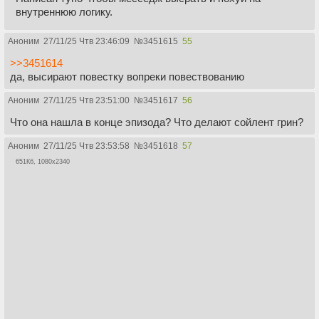
внутреннюю логику.
Аноним
27/11/25 Чтв 23:46:09
№
3451615
55
>>3451614
да, высирают повестку вопреки повествованию
Аноним
27/11/25 Чтв 23:51:00
№
3451617
56
Что она нашла в конце эпизода? Что делают сойлент грин?
Аноним
27/11/25 Чтв 23:53:58
№
3451618
57
651Кб, 1080x2340