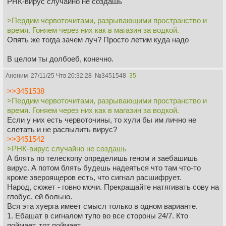
РНК-вирус случайно не создашь
>Пердим червоточитами, разрывающими пространство и
время. Гоняем через них как в магазин за водкой.
Опять же тогда зачем луч? Просто летим куда надо
В целом ты долбоеб, конечно.
Аноним
27/11/25 Чтв 20:32:28
№
3451548
35
>>3451538
>Пердим червоточитами, разрывающими пространство и
время. Гоняем через них как в магазин за водкой.
Если у них есть червоточины, то хули бы им лично не
слетать и не распылить вирус?
>>3451542
>РНК-вирус случайно не создашь
А блять по телескопу определишь геном и заебашишь
вирус. А потом блять будешь надеяться что там что-то
кроме звероящеров есть, что сигнал расшифрует.
Народ, сюжет - говно мочи. Прекращайте натягивать сову на
глобус, ей больно.
Вся эта хуерга имеет смысл только в одном варианте.
1. Ебашат в сигналом тупо во все стороны 24/7. Кто
поймает, тот поймает,