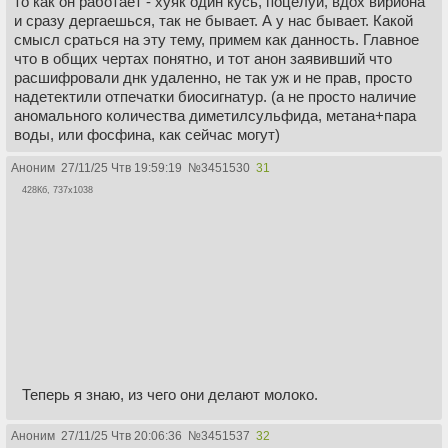
то как он работает - хуяк один кусь, поцелуй, вдох вириона
и сразу дергаешься, так не бывает. А у нас бывает. Какой
смысл сраться на эту тему, примем как данность. Главное
что в общих чертах понятно, и тот анон заявивший что
расшифровали днк удаленно, не так уж и не прав, просто
надетектили отпечатки биосигнатур. (а не просто наличие
аномального количества диметилсульфида, метана+пара
воды, или фосфина, как сейчас могут)
Аноним
27/11/25 Чтв 19:59:19
№
3451530
31
428Кб, 737x1038
Теперь я знаю, из чего они делают молоко.
Аноним
27/11/25 Чтв 20:06:36
№
3451537
32