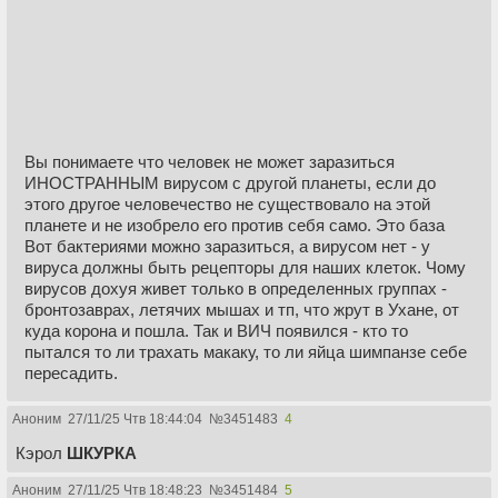
Вы понимаете что человек не может заразиться
ИНОСТРАННЫМ вирусом с другой планеты, если до
этого другое человечество не существовало на этой
планете и не изобрело его против себя само. Это база
Вот бактериями можно заразиться, а вирусом нет - у
вируса должны быть рецепторы для наших клеток. Чому
вирусов дохуя живет только в определенных группах -
бронтозаврах, летячих мышах и тп, что жрут в Ухане, от
куда корона и пошла. Так и ВИЧ появился - кто то
пытался то ли трахать макаку, то ли яйца шимпанзе себе
пересадить.
Аноним
27/11/25 Чтв 18:44:04
№
3451483
4
Кэрол
ШКУРКА
Аноним
27/11/25 Чтв 18:48:23
№
3451484
5