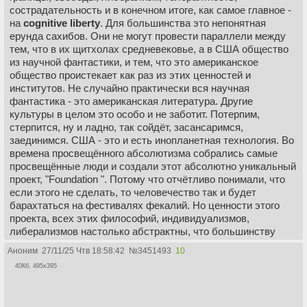
сострадательность и в конечном итоге, как самое главное -
на
cognitive liberty
. Для большинства это непонятная
ерунда сахибов. Они не могут провести параллели между
тем, что в их щитхолах средневековье, а в США общество
из научной фантастики, и тем, что это американское
общество проистекает как раз из этих ценностей и
институтов. Не случайно практически вся научная
фантастика - это американская литература. Другие
культуры в целом это особо и не заботит. Потерпим,
стерпится, ну и ладно, так сойдёт, засансаримся,
заединимся. США - это и есть инопланетная технология. Во
времена просвещённого абсолютизма собрались самые
просвещённые люди и создали этот абсолютно уникальный
проект, "Foundation ". Потому что отчётливо понимали, что
если этого не сделать, то человечество так и будет
барахтаться на фестивалях фекалий. Но ценности этого
проекта, всех этих философий, индивидуализмов,
либерализмов настолько абстрактны, что большинству
людей их даже объяснить вот так с наскока даже не
Аноним
27/11/25 Чтв 18:58:42
№
3451493
10
получится. Это же не правый и левый популизмы с их
40Кб, 495x395
примитивными речёвками, вроде "отнять и поделить", "бей
чужих", "ты меня уважаешь?" и т.п. При этом интуитивно
наверняка многие согласятся, что не получать по еблу