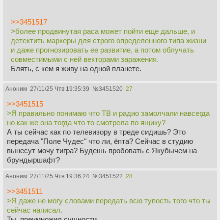
>>3451517
>более продвинутая раса может пойти еще дальше, и
детектить маркеры для строго определенного типа жизни
и даже прогнозировать ее развитие, а потом облучать
совместимыми с ней векторами заражения.
Блять, с кем я живу на одной планете.
Аноним
27/11/25 Чтв 19:35:39
№
3451520
27
>>3451515
>Я правильно понимаю что ТВ и радио замолчали навсегда
но как же она тогда что то смотрела по ящику?
А ты сейчас как по телевизору в треде сидишь? Это
передача "Поле Чудес" что ли, ёпта? Сейчас в студию
вынесут мочу тигра? Будешь пробовать с Якубычем на
брундыршафт?
Аноним
27/11/25 Чтв 19:36:24
№
3451522
28
>>3451511
>Я даже не могу словами передать всю тупость того что ты
сейчас написал.
Ты, преумножил сущности.