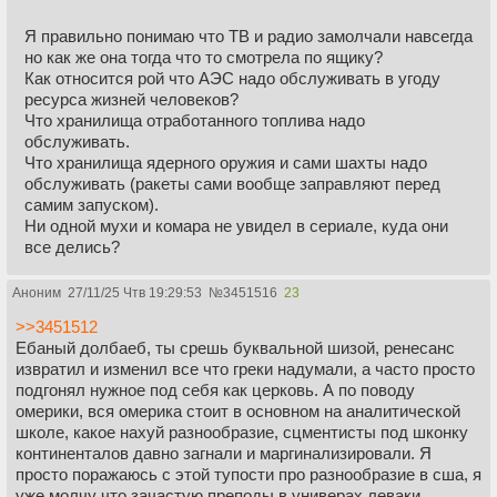
Я правильно понимаю что ТВ и радио замолчали навсегда
но как же она тогда что то смотрела по ящику?
Как относится рой что АЭС надо обслуживать в угоду
ресурса жизней человеков?
Что хранилища отработанного топлива надо
обслуживать.
Что хранилища ядерного оружия и сами шахты надо
обслуживать (ракеты сами вообще заправляют перед
самим запуском).
Ни одной мухи и комара не увидел в сериале, куда они
все делись?
Аноним
27/11/25 Чтв 19:29:53
№
3451516
23
>>3451512
Ебаный долбаеб, ты срешь буквальной шизой, ренесанс
извратил и изменил все что греки надумали, а часто просто
подгонял нужное под себя как церковь. А по поводу
омерики, вся омерика стоит в основном на аналитической
школе, какое нахуй разнообразие, сцментисты под шконку
континенталов давно загнали и маргинализировали. Я
просто поражаюсь с этой тупости про разнообразие в сша, я
уже молчу что зачастую преподы в универах леваки.