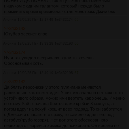
ПОНЕЛИ ДА ПОНЕЛИ, так и тут. Уолт был омежным
нищуком с одним талантом, который некуда было
применить кроме криминала - стал монстром. Джим был
омежным нищуком с одним талантом и тоже применить его
Аноним
19/09/25 Птн 12:17:49
№
3432174
65
смог только в приминале. И как первый так и второй
начинали ради денег, а продолжали и добивались
>>3432142
неебических масштабов уже ради удовольствия и чсв.
Ютубер эссеист спок
Аноним
19/09/25 Птн 13:33:28
№
3432193
66
>>3432174
Ну я так увидел в сериалах, хули ты хочешь.
Обосновывай хоть.
Аноним
19/09/25 Птн 13:49:19
№
3432195
67
>>3432142
Да блять персонажи у этого гиллигана меняются
радикально как сюжет идет. У них изначально нет какого то
устойчивого образа, можно ими вертеть как хочешь. Именно
поэтому Уайт сначала боится даже крейзи 8 кокнуть, а
потом вдруг на похуй крошит всех подряд. То он заботится
о Джесси и спасает его сраку, то сам же кидает его под
автобус(грубо говоря). Нет вот этого обоснованного
перехода от нормиса химика до психопата. Он вилами по