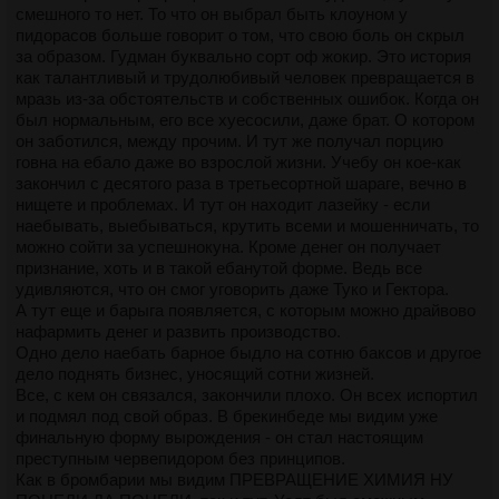
смешного то нет. То что он выбрал быть клоуном у
пидорасов больше говорит о том, что свою боль он скрыл
за образом. Гудман буквально сорт оф жокир. Это история
как талантливый и трудолюбивый человек превращается в
мразь из-за обстоятельств и собственных ошибок. Когда он
был нормальным, его все хуесосили, даже брат. О котором
он заботился, между прочим. И тут же получал порцию
говна на ебало даже во взрослой жизни. Учебу он кое-как
закончил с десятого раза в третьесортной шараге, вечно в
нищете и проблемах. И тут он находит лазейку - если
наебывать, выебываться, крутить всеми и мошенничать, то
можно сойти за успешнокуна. Кроме денег он получает
признание, хоть и в такой ебанутой форме. Ведь все
удивляются, что он смог уговорить даже Туко и Гектора.
А тут еще и барыга появляется, с которым можно драйвово
нафармить денег и развить производство.
Одно дело наебать барное быдло на сотню баксов и другое
дело поднять бизнес, уносящий сотни жизней.
Все, с кем он связался, закончили плохо. Он всех испортил
и подмял под свой образ. В брекинбеде мы видим уже
финальную форму вырождения - он стал настоящим
преступным червепидором без принципов.
Как в бромбарии мы видим ПРЕВРАЩЕНИЕ ХИМИЯ НУ