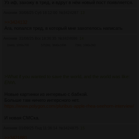
Уз иф, захожу в тред, и вдруг в нём новый пост появляется.
Аноним
30/08/25 Суб 18:12:00
№
3424287
13
>>3424132
Ага, попался тред, в который мне захотелось написать
Аноним
31/08/25 Вск 18:36:35
№
3424686
14
334Кб, 1050x700
5752Кб, 3840x1608
73Кб, 1080x393
>What if you wanted to save the world, and the world was like:
Ehhh
.
Новые картинки из интервью с бабкой.
Больше там ничего интерсного нет.
https://www.polygon.com/pluribus-apple-rhea-seehorn-interview/
И новая СМСка.
Аноним
01/09/25 Пнд 11:36:14
№
3424875
15
>>3421881