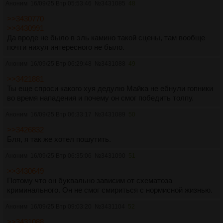
Аноним
16/09/25 Втр 05:53:46
№
3431085
48
>>3430770
>>3430991
Да вроде не было в эль камино такой сцены, там вообще
почти нихуя интересного не было.
Аноним
16/09/25 Втр 06:29:48
№
3431088
49
>>3421881
Ты еще спроси какого хуя дедулю Майка не ебнули гопники
во время нападения и почему он смог победить толпу.
Аноним
16/09/25 Втр 06:33:17
№
3431089
50
>>3426832
Бля, я так же хотел пошутить.
Аноним
16/09/25 Втр 06:35:06
№
3431090
51
>>3430649
Потому что он буквально зависим от схематоза
криминального. Он не смог смириться с нормисной жизнью.
Аноним
16/09/25 Втр 09:03:20
№
3431104
52
>>3431088