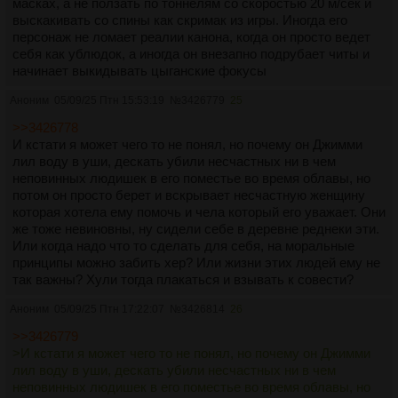
масках, а не ползать по тоннелям со скоростью 20 м/сек и
выскакивать со спины как скримак из игры. Иногда его
персонаж не ломает реалии канона, когда он просто ведет
себя как ублюдок, а иногда он внезапно подрубает читы и
начинает выкидывать цыганские фокусы
Аноним
05/09/25 Птн 15:53:19
№
3426779
25
>>3426778
И кстати я может чего то не понял, но почему он Джимми
лил воду в уши, дескать убили несчастных ни в чем
неповинных людишек в его поместье во время облавы, но
потом он просто берет и вскрывает несчастную женщину
которая хотела ему помочь и чела который его уважает. Они
же тоже невиновны, ну сидели себе в деревне реднеки эти.
Или когда надо что то сделать для себя, на моральные
принципы можно забить хер? Или жизни этих людей ему не
так важны? Хули тогда плакаться и взывать к совести?
Аноним
05/09/25 Птн 17:22:07
№
3426814
26
>>3426779
>И кстати я может чего то не понял, но почему он Джимми
лил воду в уши, дескать убили несчастных ни в чем
неповинных людишек в его поместье во время облавы, но