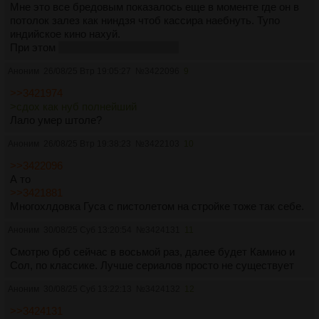
Мне это все бредовым показалось еще в моменте где он в
потолок залез как ниндзя чтоб кассира наебнуть. Тупо
индийское кино нахуй.
При этом
сдох как нуб полнейший
Аноним
26/08/25 Втр 19:05:27
№
3422096
9
>>3421974
>сдох как нуб полнейший
Лало умер штоле?
Аноним
26/08/25 Втр 19:38:23
№
3422103
10
>>3422096
А то
>>3421881
Многохлдовка Гуса с пистолетом на стройке тоже так себе.
Аноним
30/08/25 Суб 13:20:54
№
3424131
11
Смотрю брб сейчас в восьмой раз, далее будет Камино и
Сол, по классике. Лучше сериалов просто не существует
Аноним
30/08/25 Суб 13:22:13
№
3424132
12
>>3424131