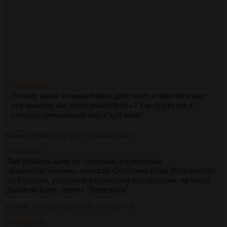
>>3421821
Почему какой то наркобарон действует и просчитывает
все наперед как джон рембо блять? Как будто его в
спецназ тренировали или я хуй знает
Аноним
26/08/25 Втр 12:27:02
№
3421948
7
>>3421881
Там уровень даже не спецназа, а секретных
правительственных агентств. Особенно когда Лало поехал
по Европам, устранять строителей лаборатории, ну чисто
Джейсон Борн, проект "Тредстоун".
Аноним
26/08/25 Втр 14:25:43
№
3421974
8
>>3421948