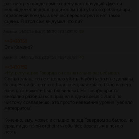
раз смотрел вроде помню сцену как плачущий Джесси
мешок денег передал родителям того убитого ребёнка при
ограблении поезда, а сейчас пересмотрел и нет такой
сцены. Я этол сам выдумал что ли?
Аноним
14/09/25 Вск 21:55:20
№
3430770
39
>>3430769
Эль Камино?
Аноним
14/09/25 Вск 23:07:58
№
3430789
40
>>3430752
>Ну, репутацию Говарда он сознательно разъебывал.
Сознательно, но не с целью убить, и убить его и не должны
были. Если бы он его с Лало свел, или как-то Лало на него
навел, то может и был бы виноват. Но Говард просто
внезапно разбираться пришел в одно время с Лало по
чистому совпадению, это просто невезение уровня "уебало
метеоритом".
Конечно, ему, может, и стыдно перед Говардом за былое, но
вряд ли до такой степени чтобы все бросать и в петлю
лезть.