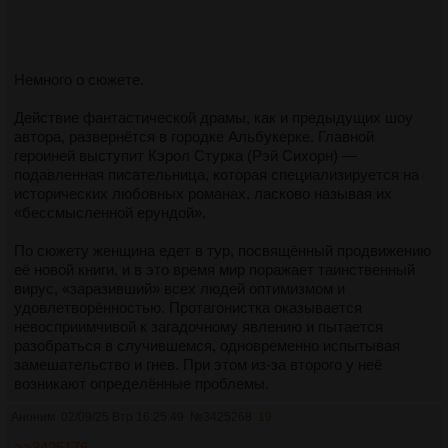
Немного о сюжете.
Действие фантастической драмы, как и предыдущих шоу
автора, развернётся в городке Альбукерке. Главной
героиней выступит Кэрол Стурка (Рэй Сихорн) —
подавленная писательница, которая специализируется на
исторических любовных романах, ласково называя их
«бессмысленной ерундой».
По сюжету женщина едет в тур, посвящённый продвижению
её новой книги, и в это время мир поражает таинственный
вирус, «заразивший» всех людей оптимизмом и
удовлетворённостью. Протагонистка оказывается
невосприимчивой к загадочному явлению и пытается
разобраться в случившемся, одновременно испытывая
замешательство и гнев. При этом из-за второго у неё
возникают определённые проблемы.
Аноним
02/09/25 Втр 16:25:49
№
3425268
19
>>3425176