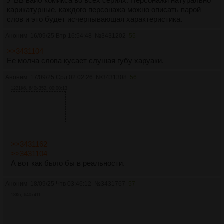
У ВВ вайб комикса во всех сериях. Персонажи натурально
карикатурные, каждого персонажа можно описать парой
слов и это будет исчерпывающая характеристика.
Аноним
16/09/25 Втр 16:54:48
№
3431202
55
>>3431104
Ее молча слова кусает слушая губу харуаки.
Аноним
17/09/25 Срд 02:02:26
№
3431308
56
1221Кб, 640x352, 00:00:13
>>3431162
>>3431104
А вот как было бы в реальности.
Аноним
18/09/25 Чтв 03:46:12
№
3431767
57
18Кб, 640x411