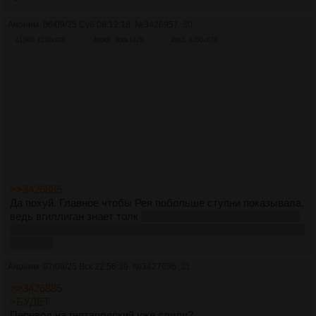
Аноним
06/09/25 Суб 08:12:18
№
3426957
30
413Кб, 1242x828
486Кб, 860x1428
49Кб, 1200x678
>>3426885
Да похуй. Главное чтобы Рея побольше ступни показывала,
ведь вгиллиган знает толк
и бисексуальный судя по всему,
ведь Джимми, Лало и Говард тоже пихали свои босые лапти
в камеру
Аноним
07/09/25 Вск 22:56:39
№
3427696
31
>>3426885
>БУДЕТ
Перевод на гептаподский уже слили?