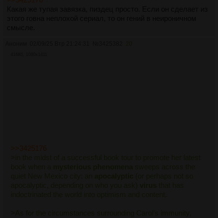
Какая же тупая завязка, пиздец просто. Если он сделает из
этого говна неплохой сериал, то он гений в неироничном
смысле.
Аноним
02/09/25 Втр 21:24:31
№
3425382
20
416Кб, 1080x1411
>>3425176
>in the midst of a successful book tour to promote her latest
book when a
mysterious phenomena
sweeps across the
quiet New Mexico city: an
apocalyptic
(or perhaps not so
apocalyptic, depending on who you ask)
virus
that has
indoctrinated the world into optimism and content.
>As for the circumstances surrounding Carol’s immunity,