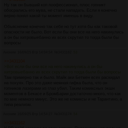
Ну так он бывший коп поофессионал, плюс гопникт
обосрались его мува, не стали нападать. Если я конечно
верно понял какой ты момент имеешь в виду.
Обьяснение конечно так себе но тут хотя бы как таковой
опасности не было. Вот если бы они все на него накинулись
а он бы хитровыебанно их всех скрутил то тогда были бы
вопросы
Аноним
16/09/25 Втр 14:04:54
№
3431162
53
>>3431104
>Вот если бы они все на него накинулись а он бы
хитровыебанно их всех скрутил то тогда были бы вопросы
Там примерно так и было. Майк аки Бетмен всех раскидал
на похуях. Про это даже мемная гифка была, что он
гопников лазерами из глаз убил. Таким комиксных экшн
моментов в Бекасе и БромБарии достаточно много, что как
по мне немного минус. Это же не комиксы и не Тарантино, а
типа реализм.
Аноним
16/09/25 Втр 14:54:27
№
3431174
54
>>3431162