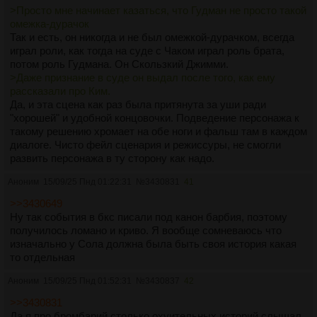
>Просто мне начинает казаться, что Гудман не просто такой
омежка-дурачок
Так и есть, он никогда и не был омежкой-дурачком, всегда
играл роли, как тогда на суде с Чаком играл роль брата,
потом роль Гудмана. Он Скользкий Джимми.
>Даже признание в суде он выдал после того, как ему
рассказали про Ким.
Да, и эта сцена как раз была притянута за уши ради
"хорошей" и удобной концовочки. Подведение персонажа к
такому решению хромает на обе ноги и фальш там в каждом
диалоге. Чисто фейл сценария и режиссуры, не смогли
развить персонажа в ту сторону как надо.
Аноним
15/09/25 Пнд 01:22:31
№
3430831
41
>>3430649
Ну так события в бкс писали под канон барбия, поэтому
получилось ломано и криво. Я вообще сомневаюсь что
изначально у Сола должна была быть своя история какая
то отдельная
Аноним
15/09/25 Пнд 01:52:31
№
3430837
42
>>3430831
Да я про бромбарий столько охуительных историй слышал