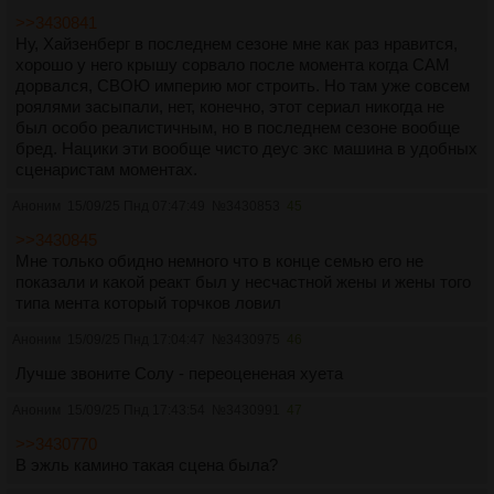
>>3430841
Ну, Хайзенберг в последнем сезоне мне как раз нравится,
хорошо у него крышу сорвало после момента когда САМ
дорвался, СВОЮ империю мог строить. Но там уже совсем
роялями засыпали, нет, конечно, этот сериал никогда не
был особо реалистичным, но в последнем сезоне вообще
бред. Нацики эти вообще чисто деус экс машина в удобных
сценаристам моментах.
Аноним
15/09/25 Пнд 07:47:49
№
3430853
45
>>3430845
Мне только обидно немного что в конце семью его не
показали и какой реакт был у несчастной жены и жены того
типа мента который торчков ловил
Аноним
15/09/25 Пнд 17:04:47
№
3430975
46
Лучше звоните Солу - переоцененая хуета
Аноним
15/09/25 Пнд 17:43:54
№
3430991
47
>>3430770
В эжль камино такая сцена была?