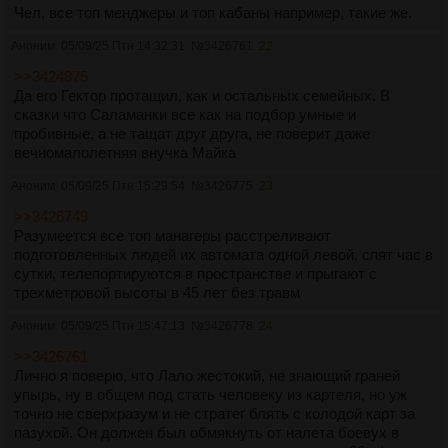
Чел, все топ менджеры и топ кабаны например, такие же.
Аноним
05/09/25 Птн 14:32:31
№
3426761
22
>>3424875
Да его Гектор протащил, как и остальных семейных. В
сказки что Саламанки все как на подбор умные и
пробивные, а не тащат друг друга, не поверит даже
вечномалолетняя внучка Майка
Аноним
05/09/25 Птн 15:29:54
№
3426775
23
>>3426749
Разумеется все топ манагеры расстреливают
подготовленных людей их автомата одной левой, спят час в
сутки, телепортируются в пространстве и прыгают с
трехметровой высоты в 45 лет без травм
Аноним
05/09/25 Птн 15:47:13
№
3426778
24
>>3426761
Лично я поверю, что Лало жестокий, не знающий граней
упырь, ну в общем под стать человеку из картеля, но уж
точно не сверхразум и не стратег блять с колодой карт за
пазухой. Он должен был обмякнуть от налета боевух в