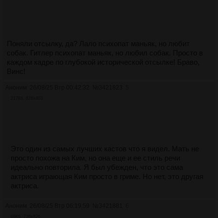
Поняли отсылку, да? Лало психопат маньяк, но любит
собак. Гитлер психопат маньяк, но любил собак. Просто в
каждом кадре по глубокой исторической отсылке! Браво,
Винс!
Аноним
26/08/25 Втр 00:42:32
№
3421823
5
217Кб, 828x403
Это один из самых лучших кастов что я видел. Мать не
просто похожа на Ким, но она еще и ее стиль речи
идеально повторила. Я был убежден, что это сама
актриса играющая Ким просто в гриме. Но нет, это другая
актриса.
Аноним
26/08/25 Втр 06:19:59
№
3421881
6
69Кб, 736x826