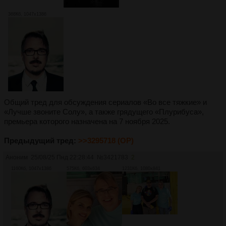
368Кб, 1047x1386
Общий тред для обсуждения сериалов «Во все тяжкие» и
«Лучше звоните Солу», а также грядущего «Плурибуса»,
премьера которого назначена на 7 ноября 2025.
Предыдущий тред:
>>3295718 (OP)
Аноним
25/08/25 Пнд 22:28:44
№
3421783
2
1160Кб, 1047x1386
575Кб, 603x634
1231Кб, 1080x841