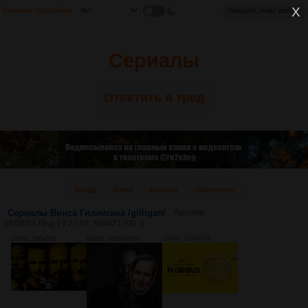
Главная
Настройки
Лоадинг, плис вейт...
Сериалы
Ответить в тред
Назад
Вниз
Каталог
Обновить
Сериалы Винса Гиллигана /gilligan/
Аноним
25/08/25 Пнд 19:27:07
№
3421700
1
128Кб, 596x380
682Кб, 1600x1600
134Кб, 1100x733