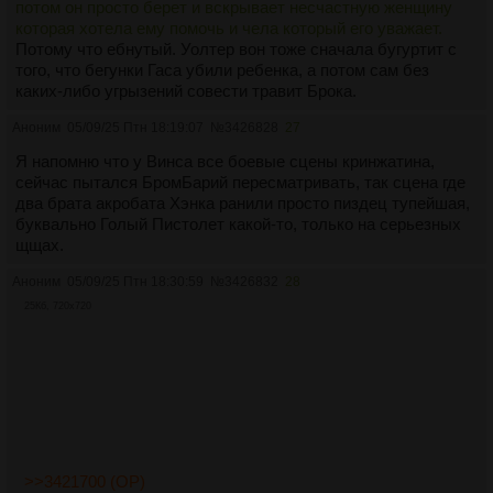
потом он просто берет и вскрывает несчастную женщину
которая хотела ему помочь и чела который его уважает.
Потому что ебнутый. Уолтер вон тоже сначала бугуртит с
того, что бегунки Гаса убили ребенка, а потом сам без
каких-либо угрызений совести травит Брока.
Аноним
05/09/25 Птн 18:19:07
№
3426828
27
Я напомню что у Винса все боевые сцены кринжатина,
сейчас пытался БромБарий пересматривать, так сцена где
два брата акробата Хэнка ранили просто пиздец тупейшая,
буквально Голый Пистолет какой-то, только на серьезных
щщах.
Аноним
05/09/25 Птн 18:30:59
№
3426832
28
25Кб, 720x720
>>3421700 (OP)