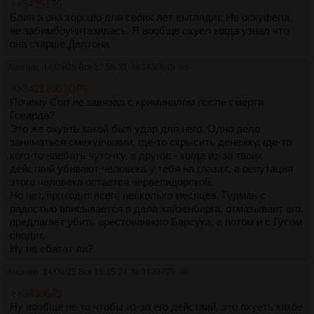
>>3425176
Блин а она хорошо для своих лет выглядит. Не оскуфела,
не забимбоунитазилась. Я вообще охуел когда узнал что
она старше Далтона.
Аноним
14/09/25 Вск 17:58:31
№
3430649
35
>>3421700 (OP)
Почему Сол не завязал с криминалом после смерти
Говарда?
Это же охуеть какой был удар для него. Одно дело
заниматься смехуёчками, где-то скрысить денежку, где-то
кого-то наебать чуточку, а другое - когда из-за твоих
действий убивают человека у тебя на глазах, а репутация
этого человека остается червепидорской.
Но нет, проходит всего несколько месяцев, Гудман с
радостью вписывается в дела хайзенберга, отмазывает его,
предлагает убить арестованного Барсука, а потом и с Гусом
сводит.
Ну не ебатат ли?
Аноним
14/09/25 Вск 19:15:24
№
3430709
36
>>3430649
Ну вообще не то чтобы из-за его действий, это охуеть какое