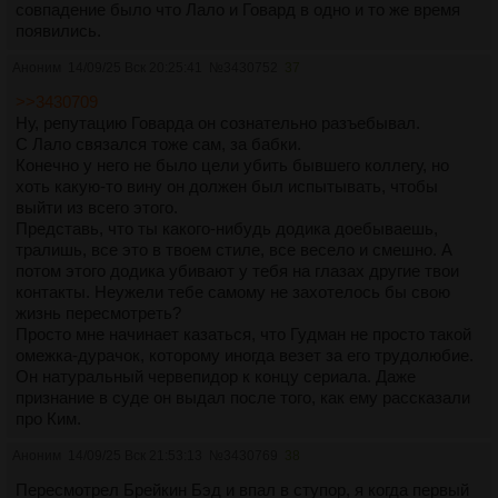
совпадение было что Лало и Говард в одно и то же время
появились.
Аноним
14/09/25 Вск 20:25:41
№
3430752
37
>>3430709
Ну, репутацию Говарда он сознательно разъебывал.
С Лало связался тоже сам, за бабки.
Конечно у него не было цели убить бывшего коллегу, но
хоть какую-то вину он должен был испытывать, чтобы
выйти из всего этого.
Представь, что ты какого-нибудь додика доебываешь,
тралишь, все это в твоем стиле, все весело и смешно. А
потом этого додика убивают у тебя на глазах другие твои
контакты. Неужели тебе самому не захотелось бы свою
жизнь пересмотреть?
Просто мне начинает казаться, что Гудман не просто такой
омежка-дурачок, которому иногда везет за его трудолюбие.
Он натуральный червепидор к концу сериала. Даже
признание в суде он выдал после того, как ему рассказали
про Ким.
Аноним
14/09/25 Вск 21:53:13
№
3430769
38
Пересмотрел Брейкин Бэд и впал в ступор, я когда первый