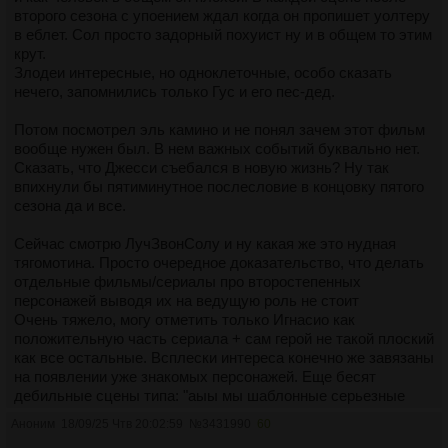
второго сезона с упоением ждал когда он пропишет уолтеру
в еблет. Сол просто задорный похуист ну и в общем то этим
крут.
Злодеи интересные, но одноклеточные, особо сказать
нечего, запомнились только Гус и его пес-дед.
Потом посмотрел эль камино и не понял зачем этот фильм
вообще нужен был. В нем важных событий буквально нет.
Сказать, что Джесси съебался в новую жизнь? Ну так
впихнули бы пятиминутное послесловие в концовку пятого
сезона да и все.
Сейчас смотрю ЛучЗвонСолу и ну какая же это нудная
тягомотина. Просто очередное доказательство, что делать
отдельные фильмы/сериалы про второстепенных
персонажей выводя их на ведущую роль не стоит
Очень тяжело, могу отметить только Игнасио как
положительную часть сериала + сам герой не такой плоский
как все остальные. Всплески интереса конечно же завязаны
на появлении уже знакомых персонажей. Еще бесят
дебильные сцены типа: "аыы мы шаблонные серьезные
адвокаты у нас в голове только суды и клиенты поетому мы
Аноним
18/09/25 Чтв 20:02:59
№
3431990
60
женимся в зале суда без колец и церемоний а потом сразу