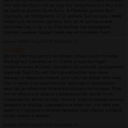
что чувство будто они на ходу все придумывали и ни у кого
историй не должно было быть. И Пинкман должен был
сдохнуть, но передумали, и Гус должен был на одну серию
появиться, но потом сделали чуть ли не центральным
антагонистом, и т.д. и т.п. Сол вообще там очевидный
саппорт, никаких предысторий ему не положено было.
Аноним
15/09/25 Пнд 02:50:26
№
3430841
43
>>3430837
Да это тоже ощущается, особенно сильно после 4 сезона.
Вообще все сериалы на 2+ сезона всегда выглядят
потрепанными, история смотрится не цельной, центральной
идеи как будто бы нет. Уолтер-хайзенберг мне лично
показался нереалистичным, да и события вокруг него тоже.
Как то лично я не выкупаю этот переход от занудливого
маэстро до ебанутого психопата идущего по головам. Ясно
что он ебнулся от власти и возможностей, но как то уж
слишком ему везло по ходу сюжета, а после определенного
момента он вообще сдерживаться перестал, что тоже мне
кажется странным и несвойственным тому образу, который
существовал в начале.
Аноним
15/09/25 Пнд 03:53:00
№
3430845
44