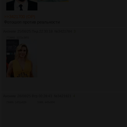
>>3421700 (OP)
Фотошоп против реальности
Аноним
25/08/25 Пнд 22:30:18
№
3421784
3
7739Кб, 3273x3951
Аноним
26/08/25 Втр 00:28:43
№
3421821
4
734Кб, 1451x828
53Кб, 445x604