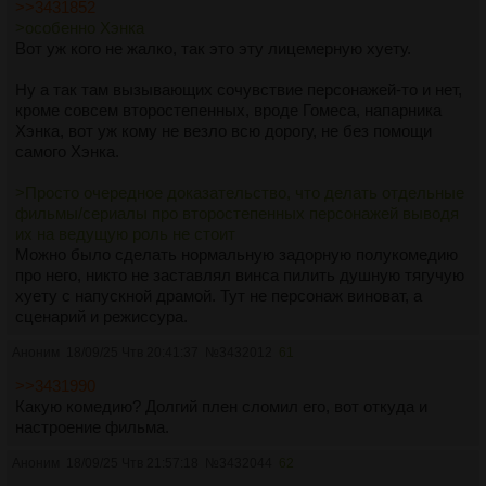
пойдем РАБотать xDxD"
>>3431852
Ну и Лало, неудивительно что на него все так дрочат, но у
>особенно Хэнка
него мало экранного времени и он толком не раскрыт.
Вот уж кого не жалко, так это эту лицемерную хуету.
Ну а так там вызывающих сочувствие персонажей-то и нет,
кроме совсем второстепенных, вроде Гомеса, напарника
Хэнка, вот уж кому не везло всю дорогу, не без помощи
самого Хэнка.
>Просто очередное доказательство, что делать отдельные
фильмы/сериалы про второстепенных персонажей выводя
их на ведущую роль не стоит
Можно было сделать нормальную задорную полукомедию
про него, никто не заставлял винса пилить душную тягучую
хуету с напускной драмой. Тут не персонаж виноват, а
сценарий и режиссура.
Аноним
18/09/25 Чтв 20:41:37
№
3432012
61
>>3431990
Какую комедию? Долгий плен сломил его, вот откуда и
настроение фильма.
Аноним
18/09/25 Чтв 21:57:18
№
3432044
62