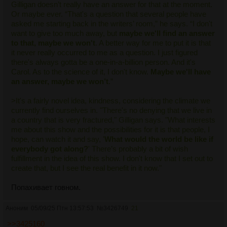
Gilligan doesn’t really have an answer for that at the moment.
Or maybe ever. “That's a question that several people have
asked me starting back in the writers’ room,” he says. “I don't
want to give too much away, but
maybe we'll find an answer
to that, maybe we won't
. A better way for me to put it is that
it never really occurred to me as a question. I just figured
there's always gotta be a one-in-a-billion person. And it's
Carol. As to the science of it, I don't know.
Maybe we'll have
an answer, maybe we won’t
.”
>It's a fairly novel idea, kindness, considering the climate we
currently find ourselves in. "There's no denying that we live in
a country that is very fractured," Gilligan says. "What interests
me about this show and the possibilities for it is that people, I
hope, can watch it and say, '
What would the world be like if
everybody got along?
' There’s probably a bit of wish
fulfillment in the idea of this show. I don't know that I set out to
create that, but I see the real benefit in it now."
Попахивает говном.
Аноним
05/09/25 Птн 13:57:53
№
3426749
21
>>3425160