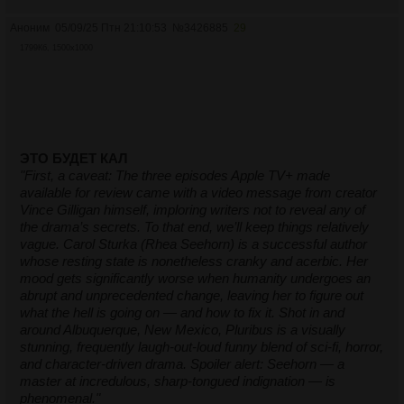
Аноним
05/09/25 Птн 21:10:53
№
3426885
29
1799Кб, 1500x1000
ЭТО БУДЕТ КАЛ
"First, a caveat: The three episodes Apple TV+ made
available for review came with a video message from creator
Vince Gilligan himself, imploring writers not to reveal any of
the drama’s secrets. To that end, we’ll keep things relatively
vague. Carol Sturka (Rhea Seehorn) is a successful author
whose resting state is nonetheless cranky and acerbic. Her
mood gets significantly worse when humanity undergoes an
abrupt and unprecedented change, leaving her to figure out
what the hell is going on — and how to fix it. Shot in and
around Albuquerque, New Mexico, Pluribus is a visually
stunning, frequently laugh-out-loud funny blend of sci-fi, horror,
and character-driven drama. Spoiler alert: Seehorn — a
master at incredulous, sharp-tongued indignation — is
phenomenal."