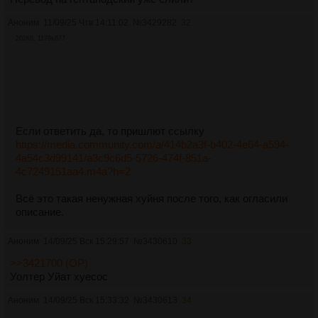
Аноним
11/09/25 Чтв 14:11:02
№
3429282
32
202Кб, 1179x877
Если ответить да, то пришлют ссылку
https://media.community.com/a/414b2a3f-b402-4e64-a594-
4a54c3d99141/a3c9c6d5-5726-474f-851a-
4c7249151aa4.m4a?h=2
Всё это такая ненужная хуйня после того, как огласили
описание.
Аноним
14/09/25 Вск 15:29:57
№
3430610
33
>>3421700 (OP)
Уолтер Уйат хуесос
Аноним
14/09/25 Вск 15:33:32
№
3430613
34