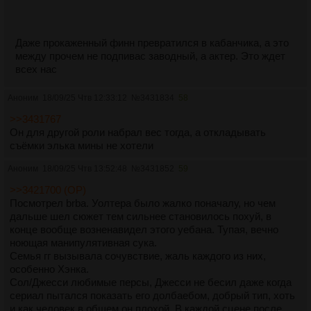
Даже прокаженный финн превратился в кабанчика, а это
между прочем не подпивас заводный, а актер. Это ждет
всех нас
Аноним
18/09/25 Чтв 12:33:12
№
3431834
58
>>3431767
Он для другой роли набрал вес тогда, а откладывать
съёмки элька мины не хотели
Аноним
18/09/25 Чтв 13:52:48
№
3431852
59
>>3421700 (OP)
Посмотрел brba. Уолтера было жалко поначалу, но чем
дальше шел сюжет тем сильнее становилось похуй, в
конце вообще возненавидел этого уебана. Тупая, вечно
ноющая манипулятивная сука.
Семья гг вызывала сочувствие, жаль каждого из них,
особенно Хэнка.
Сол/Джесси любимые персы, Джесси не бесил даже когда
сериал пытался показать его долбаебом, добрый тип, хоть
и как человек в общем он плохой. В каждой сцене после