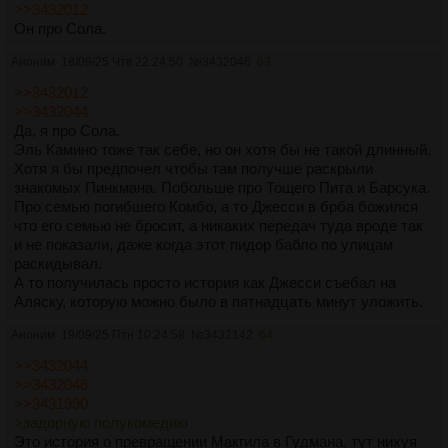
>>3432012
Он про Сола.
Аноним
18/09/25 Чтв 22:24:50
№
3432046
63
>>3432012
>>3432044
Да, я про Сола.
Эль Камино тоже так себе, но он хотя бы не такой длинный.
Хотя я бы предпочел чтобы там получше раскрыли
знакомых Пинкмана. Побольше про Тощего Пита и Барсука.
Про семью погибшего Комбо, а то Джесси в брба божился
что его семью не бросит, а никаких передач туда вроде так
и не показали, даже когда этот пидор бабло по улицам
раскидывал.
А то получилась просто история как Джесси съебал на
Аляску, которую можно было в пятнадцать минут уложить.
Аноним
19/09/25 Птн 10:24:58
№
3432142
64
>>3432044
>>3432046
>>3431990
>задорную полукомедию
Это история о превращении Макгила в Гудмана, тут нихуя