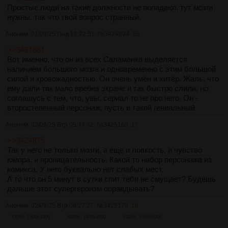
Простые люди на такие должности не попадают. тут мозги
нужны. так что твой вопрос странный.
Аноним
01/09/25 Пнд 12:22:51
№
3424894
16
>>3421881
Вот именно, что он из всех Саламанка выделяется
наличием большого мозга и одновременно с этим большой
силой и кровожадностью. Он очень умён и хитёр. Жаль, что
ему дали так мало вре6на экране и так быстро слили, но
соглашусь с тем, что, увы, сериал то не про него. Он -
второстепенный персонаж, пусть и такой гениальный
Аноним
02/09/25 Втр 05:44:42
№
3425160
17
>>3424875
Так у него не только мозги, а еще и ловкость, и чувство
юмора, и проницательность. Какой то набор персонажа из
комикса. У него буквально нет слабых мест.
А то что он 5 минут в сутки спит тебя не смущает? Будешь
дальше этот супергероизм оправдывать?
Аноним
02/09/25 Втр 08:27:27
№
3425176
18
733Кб, 1500x1000
692Кб, 1500x1000
651Кб, 1500x1000