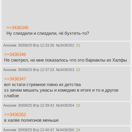
>>3436346
Ну спиздили и спиздили, чё бухтеть-то?
Аноним
30/09/25 Втр 12:33:26
№
3436352
21
>>3436346
Не смотрел, но мне показалось что это барнаклы из Халфы
Аноним
30/09/25 Втр 12:37:23
№
3436353
22
>>3436347
вот кстати стремное говно из детства
хз зачем мешать ужасы и комедию в итоге и то и другое
слабое
Аноним
30/09/25 Втр 12:39:42
№
3436354
23
>>3436352
в халве полигонов меньше
Аноним
30/09/25 Втр 12:40:47
№
3436355
24