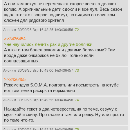
А они там нехуя не перемещают скорее всего, а делают
копию. А оригинальные дети сдохли и всё лул. Весь сезон
ждал что этот вопрос поднимут, но видимо он слишком
сложен для рядового зрителя
Аноним
30/09/25 Втр 16:48:25
№
3436456
72
>>3436454
>не научились лечить рак и другие болячки
А кто-то там болел раком или другими болячками? Там
вроде даже очкариков не было. Только если
солнцезащитных.
Аноним
30/09/25 Втр 16:49:00
№
3436457
73
>>3436455
Рекомендую S.O.M.A. поиграть или посмотреть на ютубе
вот там темка раскрыта нормально
Аноним
30/09/25 Втр 16:49:56
№
3436458
74
Накидайте текст в два четверостишия по теме, озвучу с
музыкой и скину. Про глазика там, или репку. Ну или просто
по теме что-то.
Аноним
30/09/25 Втр 16:52:25
№
3436459
75