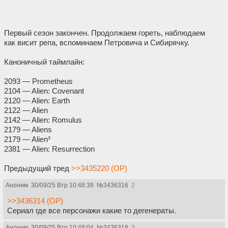
Первый сезон закончен. Продолжаем гореть, наблюдаем
как висит репа, вспоминаем Петровича и Сибирячку.
Каноничный таймлайн:
2093 — Prometheus
2104 — Alien: Covenant
2120 — Alien: Earth
2122 — Alien
2142 — Alien: Romulus
2179 — Aliens
2179 — Alien³
2381 — Alien: Resurrection
Предыдущий тред
>>3435220 (OP)
Аноним
30/09/25 Втр 10:46:39
№
3436316
2
>>3436314 (OP)
Сериал где все персонажи какие то дегенераты.
Аноним
30/09/25 Втр 10:48:04
№
3436318
3