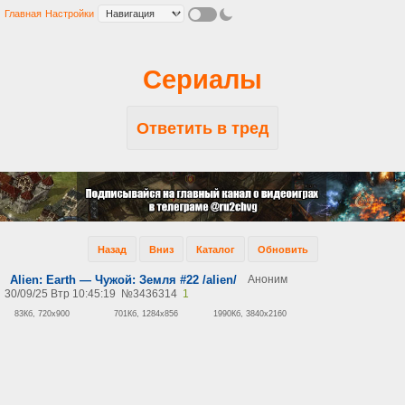
Главная
Настройки
Сериалы
Ответить в тред
Назад
Вниз
Каталог
Обновить
Alien: Earth — Чужой: Земля #22 /alien/
Аноним
30/09/25 Втр 10:45:19
№
3436314
1
83Кб, 720x900
701Кб, 1284x856
1990Кб, 3840x2160