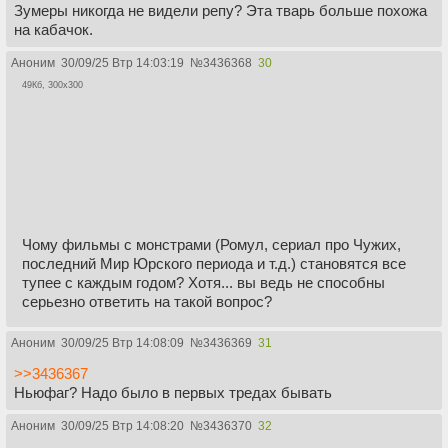
Зумеры никогда не видели репу? Эта тварь больше похожа
на кабачок.
Аноним
30/09/25 Втр 14:03:19
№
3436368
30
49Кб, 300x300
Чому фильмы с монстрами (Ромул, сериал про Чужих,
последний Мир Юрского периода и т.д.) становятся все
тупее с каждым годом? Хотя... вы ведь не способны
серьезно ответить на такой вопрос?
Аноним
30/09/25 Втр 14:08:09
№
3436369
31
>>3436367
Ньюфаг? Надо было в первых тредах бывать
Аноним
30/09/25 Втр 14:08:20
№
3436370
32