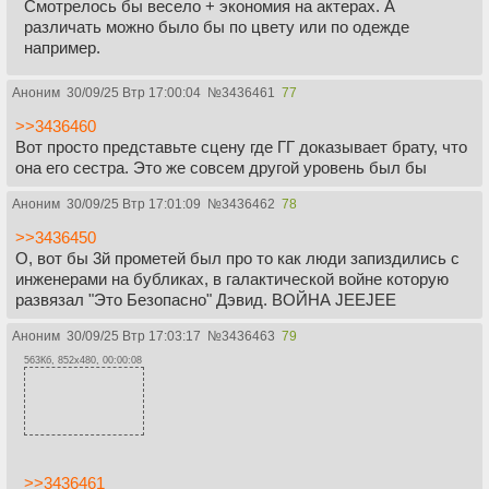
Смотрелось бы весело + экономия на актерах. А
различать можно было бы по цвету или по одежде
например.
Аноним
30/09/25 Втр 17:00:04
№
3436461
77
>>3436460
Вот просто представьте сцену где ГГ доказывает брату, что
она его сестра. Это же совсем другой уровень был бы
Аноним
30/09/25 Втр 17:01:09
№
3436462
78
>>3436450
О, вот бы 3й прометей был про то как люди запиздились с
инженерами на бубликах, в галактической войне которую
развязал "Это Безопасно" Дэвид. ВОЙНА JEEJEE
Аноним
30/09/25 Втр 17:03:17
№
3436463
79
563Кб, 852x480, 00:00:08
>>3436461