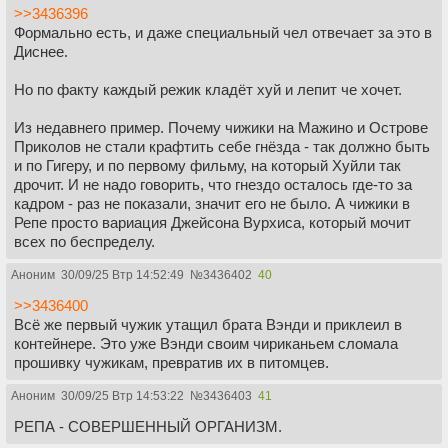
>>3436396
Формально есть, и даже специальный чел отвечает за это в
Диснее.
Но по факту каждый режик кладёт хуй и лепит че хочет.
Из недавнего пример. Почему чижики на Мажино и Острове
Приколов не стали крафтить себе гнёзда - так должно быть
и по Гигеру, и по первому фильму, на который Хуйли так
дрочит. И не надо говорить, что гнездо осталось где-то за
кадром - раз не показали, значит его не было. А чижики в
Репе просто вариация Джейсона Вурхиса, который мочит
всех по беспределу.
Аноним
30/09/25 Втр 14:52:49
№
3436402
40
>>3436400
Всё же первый чужик утащил брата Вэнди и приклеил в
контейнере. Это уже Вэнди своим чириканьем сломала
прошивку чужикам, превратив их в питомцев.
Аноним
30/09/25 Втр 14:53:22
№
3436403
41
РЕПА - СОВЕРШЕННЫЙ ОРГАНИЗМ.