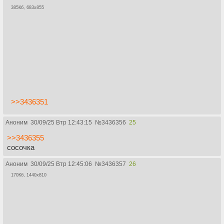
385Кб, 683x855
>>3436351
Аноним
30/09/25 Втр 12:43:15
№
3436356
25
>>3436355
сосочка
Аноним
30/09/25 Втр 12:45:06
№
3436357
26
170Кб, 1440x810