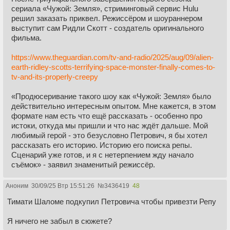
сериала «Чужой: Земля», стриминговый сервис Hulu
решил заказать приквел. Режиссёром и шоураннером
выступит сам Ридли Скотт - создатель оригинального
фильма.
https://www.theguardian.com/tv-and-radio/2025/aug/09/alien-
earth-ridley-scotts-terrifying-space-monster-finally-comes-to-
tv-and-its-properly-creepy
«Продюсеривание такого шоу как «Чужой: Земля» было
действительно интересным опытом. Мне кажется, в этом
формате нам есть что ещё рассказать - особенно про
истоки, откуда мы пришли и что нас ждёт дальше. Мой
любимый герой - это безусловно Петрович, я бы хотел
рассказать его историю. Историю его поиска репы.
Сценарий уже готов, и я с нетерпением жду начало
съёмок» - заявил знаменитый режиссёр.
Аноним
30/09/25 Втр 15:51:26
№
3436419
48
Тимати Шаломе подкупил Петровича чтобы привезти Репу
Я ничего не забыл в сюжете?