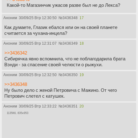
Какой-то Магазинчик ужасов разве был не до Лекса?
Аноним
30/09/25 Втр 12:30:50
№
3436348
17
Как думаете, Глазик ебался или он на своей планете
считается за чухана-инцела?
Аноним
30/09/25 Втр 12:31:07
№
3436349
18
>>3436342
Сибирячка явно вспомнила, что не поблагодарила брата
Вэнди - за спасение своей челюсти о рыжухи.
Аноним
30/09/25 Втр 12:32:50
№
3436350
19
>>3436348
Ну было дело с женой Петровича с Мажино. От чего
Петрович слетел с катушек.
Аноним
30/09/25 Втр 12:33:22
№
3436351
20
1135Кб, 835x953