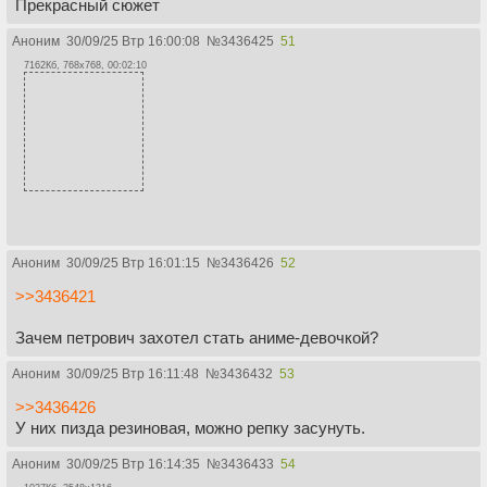
Прекрасный сюжет
Аноним
30/09/25 Втр 16:00:08
№
3436425
51
7162Кб, 768x768, 00:02:10
Аноним
30/09/25 Втр 16:01:15
№
3436426
52
>>3436421
Зачем петрович захотел стать аниме-девочкой?
Аноним
30/09/25 Втр 16:11:48
№
3436432
53
>>3436426
У них пизда резиновая, можно репку засунуть.
Аноним
30/09/25 Втр 16:14:35
№
3436433
54