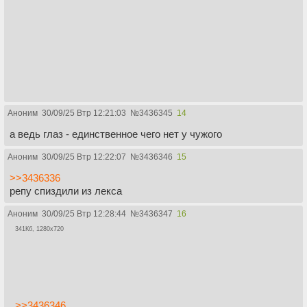
Аноним
30/09/25 Втр 12:21:03
№
3436345
14
а ведь глаз - единственное чего нет у чужого
Аноним
30/09/25 Втр 12:22:07
№
3436346
15
>>3436336
репу спиздили из лекса
Аноним
30/09/25 Втр 12:28:44
№
3436347
16
341Кб, 1280x720
>>3436346