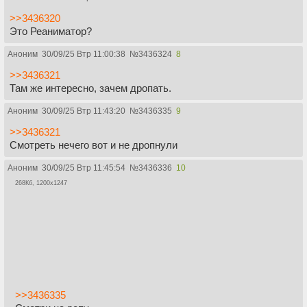
>>3436320
Это Реаниматор?
Аноним
30/09/25 Втр 11:00:38
№
3436324
8
>>3436321
Там же интересно, зачем дропать.
Аноним
30/09/25 Втр 11:43:20
№
3436335
9
>>3436321
Смотреть нечего вот и не дропнули
Аноним
30/09/25 Втр 11:45:54
№
3436336
10
268Кб, 1200x1247
>>3436335