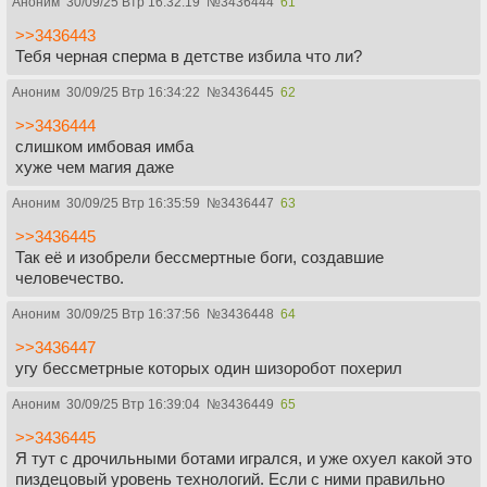
Аноним
30/09/25 Втр 16:32:19
№
3436444
61
>>3436443
Тебя черная сперма в детстве избила что ли?
Аноним
30/09/25 Втр 16:34:22
№
3436445
62
>>3436444
слишком имбовая имба
хуже чем магия даже
Аноним
30/09/25 Втр 16:35:59
№
3436447
63
>>3436445
Так её и изобрели бессмертные боги, создавшие
человечество.
Аноним
30/09/25 Втр 16:37:56
№
3436448
64
>>3436447
угу бессметрные которых один шизоробот похерил
Аноним
30/09/25 Втр 16:39:04
№
3436449
65
>>3436445
Я тут с дрочильными ботами игрался, и уже охуел какой это
пиздецовый уровень технологий. Если с ними правильно