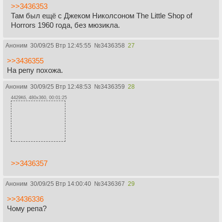
>>3436353
Там был ещё с Джеком Николсоном The Little Shop of
Horrors 1960 года, без мюзикла.
Аноним
30/09/25 Втр 12:45:55
№
3436358
27
>>3436355
На репу похожа.
Аноним
30/09/25 Втр 12:48:53
№
3436359
28
4429Кб, 480x360, 00:01:25
>>3436357
Аноним
30/09/25 Втр 14:00:40
№
3436367
29
>>3436336
Чому репа?