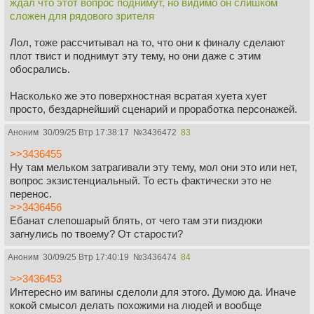
ждал что этот вопрос поднимут, но видимо он слишком
сложен для рядового зрителя
Лол, тоже рассчитывал на то, что они к финалу сделают
плот твист и поднимут эту тему, но они даже с этим
обосрались.
Насколько же это поверхностная всратая хуета хует
просто, бездарнейший сценарий и проработка персонажей.
Аноним
30/09/25 Втр 17:38:17
№
3436472
83
>>3436455
Ну там мельком затрагивали эту тему, мол они это или нет,
вопрос экзистенциальный. То есть фактически это не
перенос.
>>3436456
Ебанат слепошарый блять, от чего там эти пиздюки
загнулись по твоему? От старости?
Аноним
30/09/25 Втр 17:40:19
№
3436474
84
>>3436453
Интересно им вагины сделоли для этого. Думою да. Иначе
кокой смысол делать похожими на людей и вообще