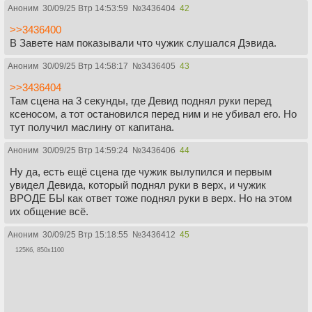
Аноним
30/09/25 Втр 14:53:59
№
3436404
42
>>3436400
В Завете нам показывали что чужик слушался Дэвида.
Аноним
30/09/25 Втр 14:58:17
№
3436405
43
>>3436404
Там сцена на 3 секунды, где Девид поднял руки перед
ксеносом, а тот остановился перед ним и не убивал его. Но
тут получил маслину от капитана.
Аноним
30/09/25 Втр 14:59:24
№
3436406
44
Ну да, есть ещё сцена где чужик вылупился и первым
увидел Девида, который поднял руки в верх, и чужик
ВРОДЕ БЫ как ответ тоже поднял руки в верх. Но на этом
их общение всё.
Аноним
30/09/25 Втр 15:18:55
№
3436412
45
125Кб, 850x1100