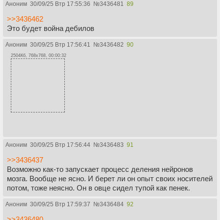
Аноним
30/09/25 Втр 17:55:36
№
3436481
89
>>3436462
Это будет война дебилов
Аноним
30/09/25 Втр 17:56:41
№
3436482
90
2504Кб, 768x768, 00:00:32
Аноним
30/09/25 Втр 17:56:44
№
3436483
91
>>3436437
Возможно как-то запускает процесс деления нейронов
мозга. Вообще не ясно. И берет ли он опыт своих носителей
потом, тоже неясно. Он в овце сидел тупой как пенек.
Аноним
30/09/25 Втр 17:59:37
№
3436484
92
>>3436480