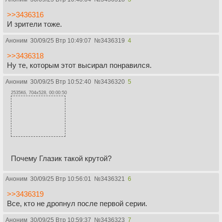
>>3436316
И зрители тоже.
Аноним
30/09/25 Втр 10:49:07
№
3436319
4
>>3436318
Ну те, которым этот высирал понравился.
Аноним
30/09/25 Втр 10:52:40
№
3436320
5
2535Кб, 704x528, 00:00:50
Почему Глазик такой крутой?
Аноним
30/09/25 Втр 10:56:01
№
3436321
6
>>3436319
Все, кто не дропнул после первой серии.
Аноним
30/09/25 Втр 10:59:37
№
3436323
7