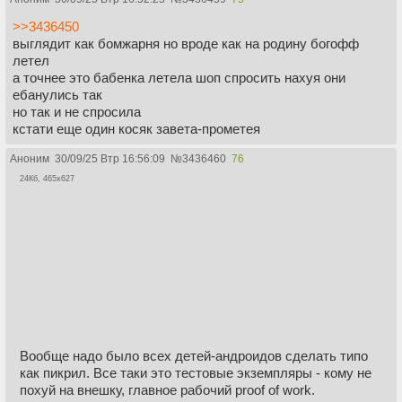
>>3436450
выглядит как бомжарня но вроде как на родину богофф
летел
а точнее это бабенка летела шоп спросить нахуя они
ебанулись так
но так и не спросила
кстати еще один косяк завета-прометея
Аноним
30/09/25 Втр 16:56:09
№
3436460
76
24Кб, 465x627
Вообще надо было всех детей-андроидов сделать типо
как пикрил. Все таки это тестовые экземпляры - кому не
похуй на внешку, главное рабочий proof of work.