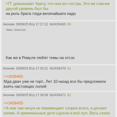
>ГГ доказывает брату, что она его сестра. Это же совсем
другой уровень был бы
на роль брата тогда величайшего надо
Аноним
30/09/25 Втр 17:17:12
№
3436465
80
786Кб, 2548x1316
Как же в Ромуле любят темы на отсос
Аноним
30/09/25 Втр 17:35:21
№
3436470
81
>>3436460
Мда двач уже не торт.. Лет 10 назад все бы предложили
взять настоящих лолей
Аноним
30/09/25 Втр 17:38:08
№
3436471
82
>>3436455
>А они там нехуя не перемещают скорее всего, а делают
копию. А оригинальные дети сдохли и всё лул. Весь сезон