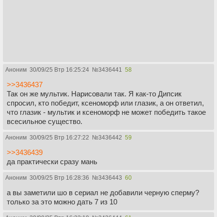
Аноним
30/09/25 Втр 16:25:24
№
3436441
58
>>3436437
Так он же мультик. Нарисовали так. Я как-то Дипсик
спросил, кто победит, ксеноморф или глазик, а он ответил,
что глазик - мультик и ксеноморф не может победить такое
всесильное существо.
Аноним
30/09/25 Втр 16:27:22
№
3436442
59
>>3436439
да практически сразу мань
Аноним
30/09/25 Втр 16:28:36
№
3436443
60
а вы заметили шо в сериал не добавили черную сперму?
только за это можно дать 7 из 10