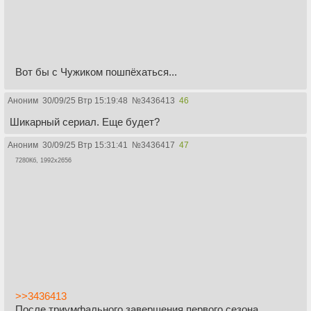
Вот бы с Чужиком пошпёхаться...
Аноним
30/09/25 Втр 15:19:48
№
3436413
46
Шикарный сериал. Еще будет?
Аноним
30/09/25 Втр 15:31:41
№
3436417
47
7280Кб, 1992x2656
>>3436413
После триумфального завершения первого сезона