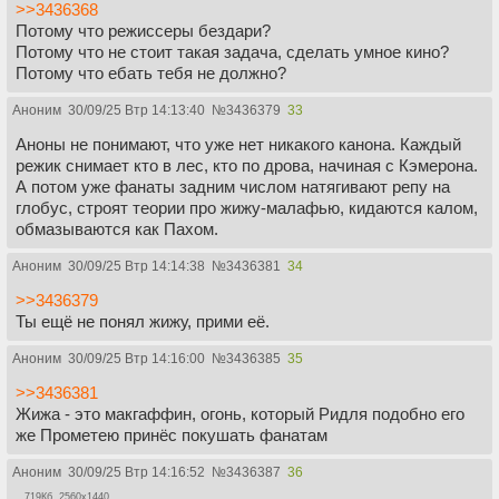
>>3436368
Потому что режиссеры бездари?
Потому что не стоит такая задача, сделать умное кино?
Потому что ебать тебя не должно?
Аноним
30/09/25 Втр 14:13:40
№
3436379
33
Аноны не понимают, что уже нет никакого канона. Каждый
режик снимает кто в лес, кто по дрова, начиная с Кэмерона.
А потом уже фанаты задним числом натягивают репу на
глобус, строят теории про жижу-малафью, кидаются калом,
обмазываются как Пахом.
Аноним
30/09/25 Втр 14:14:38
№
3436381
34
>>3436379
Ты ещё не понял жижу, прими её.
Аноним
30/09/25 Втр 14:16:00
№
3436385
35
>>3436381
Жижа - это макгаффин, огонь, который Ридля подобно его
же Прометею принёс покушать фанатам
Аноним
30/09/25 Втр 14:16:52
№
3436387
36
719Кб, 2560x1440