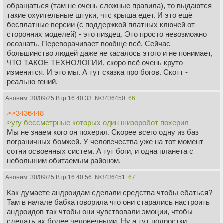
обращаться (там не очень сложные правила), то выдаются
такие охуительные штуки, что крыша едет. И это ещё
бесплатные версии (с поддержкой платных ключей от
сторонних моделей) - это пиздец. Это просто невозможно
осознать. Переворачивает вообще всё. Сейчас
большинство людей даже не касалось этого и не понимает,
ЧТО ТАКОЕ ТЕХНОЛОГИИ, скоро всё очень круто
изменится. И это мы. А тут сказка про богов. Скотт -
реально гений.
Аноним
30/09/25 Втр 16:40:33
№
3436450
66
>>3436448
>угу бессметрные которых один шизоробот похерил
Мы не знаем кого он похерил. Скорее всего одну из баз
пограничных бомжей. У человечества уже на тот момент
сотни освоенных систем. А тут боги, и одна планета с
небольшим обитаемым районом.
Аноним
30/09/25 Втр 16:40:56
№
3436451
67
Как думаете андроидам сделали средства чтобы ебаться?
Там в начале бабка говорила что они старались настроить
андроидов так чтобы они чувствовали эмоции, чтобы
сделать их более человечными. Ну а тут подростки