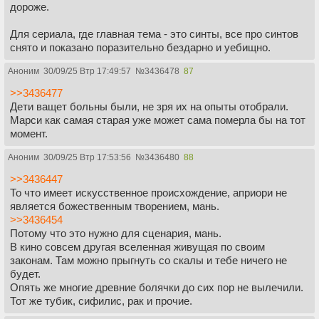
дороже.
Для сериала, где главная тема - это синты, все про синтов
снято и показано поразительно бездарно и уебищно.
Аноним
30/09/25 Втр 17:49:57
№
3436478
87
>>3436477
Дети ващет больны были, не зря их на опыты отобрали.
Марси как самая старая уже может сама померла бы на тот
момент.
Аноним
30/09/25 Втр 17:53:56
№
3436480
88
>>3436447
То что имеет искусственное происхождение, априори не
является божественным творением, мань.
>>3436454
Потому что это нужно для сценария, мань.
В кино совсем другая вселенная живущая по своим
законам. Там можно прыгнуть со скалы и тебе ничего не
будет.
Опять же многие древние болячки до сих пор не вылечили.
Тот же тубик, сифилис, рак и прочие.