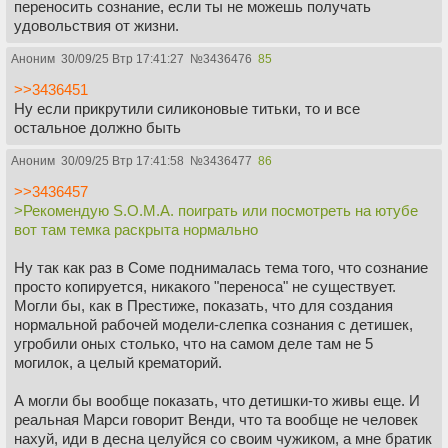
переносить сознание, если ты не можешь получать
удовольствия от жизни.
Аноним
30/09/25 Втр 17:41:27
№
3436476
85
>>3436451
Ну если прикрутили силиконовые титьки, то и все
остальное должно быть
Аноним
30/09/25 Втр 17:41:58
№
3436477
86
>>3436457
>Рекомендую S.O.M.A. поиграть или посмотреть на ютубе
вот там темка раскрыта нормально
Ну так как раз в Соме поднималась тема того, что сознание
просто копируется, никакого "переноса" не существует.
Могли бы, как в Престиже, показать, что для создания
нормальной рабочей модели-слепка сознания с детишек,
угробили оных столько, что на самом деле там не 5
могилок, а целый крематорий.
А могли бы вообще показать, что детишки-то живы еще. И
реальная Марси говорит Венди, что та вообще не человек
нахуй, иди в десна целуйся со своим чужиком, а мне братик