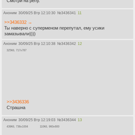
Смотри на репу.
Аноним
30/09/25 Втр 12:10:30
№
3436341
11
>>3436332 →
Ты наверно с суперменом перепутал, ему усики
замазывали))))
Аноним
30/09/25 Втр 12:10:38
№
3436342
12
325Кб, 717x787
>>3436336
Страшна
Аноним
30/09/25 Втр 12:19:03
№
3436344
13
439Кб, 736x1004
110Кб, 960x600