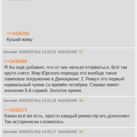
>>3436385
Кушай жижу
Аноним
30/09/25 Втр 14:29:21
№
3436395
37
>>3436368
Я бы ещё добавил, что от них нельзя оторваться. Всё так
круто снято. Мир Юрского периода это вообще такое
ламповое погружение в Динокризис 2. Ромул это первый
нормальный чужик со времён четвёрки. Сериал имеет
значение 5-й серией. Золотое время.
Аноним
30/09/25 Втр 14:31:16
№
3436396
38
>>3436379
Канон всё же есть, просто каждый режиссёр его дополняет.
Так исторически сложилось.
Аноним
30/09/25 Втр 14:45:27
№
3436400
39