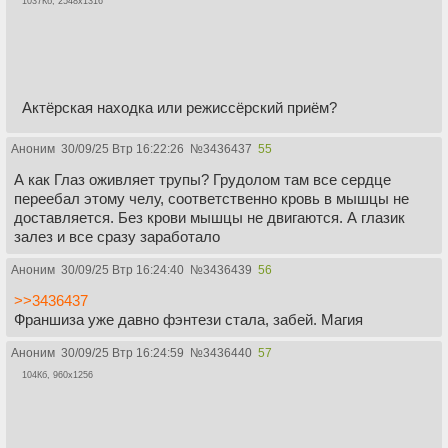
1037Кб, 2548x1316
Актёрская находка или режиссёрский приём?
Аноним
30/09/25 Втр 16:22:26
№
3436437
55
А как Глаз оживляет трупы? Грудолом там все сердце
переебал этому челу, соответственно кровь в мышцы не
доставляется. Без крови мышцы не двигаются. А глазик
залез и все сразу заработало
Аноним
30/09/25 Втр 16:24:40
№
3436439
56
>>3436437
Франшиза уже давно фэнтези стала, забей. Магия
Аноним
30/09/25 Втр 16:24:59
№
3436440
57
104Кб, 960x1256