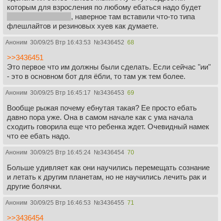
которым для взросления по любому ебаться надо будет
они же не двачеры
, наверное там вставили что-то типа
флешлайтов и резиновых хуев как думаете.
Аноним
30/09/25 Втр 16:43:53
№
3436452
68
>>3436451
Это первое что им должны были сделать. Если сейчас "ии"
- это в основном бот для ёбли, то там уж тем более.
Аноним
30/09/25 Втр 16:45:17
№
3436453
69
Вообще рыжая почему ебнутая такая? Ее просто ебать
давно пора уже. Она в самом начале как с ума начала
сходить говорила еще что ребенка ждет. Очевидный намек
что ее ебать надо.
Аноним
30/09/25 Втр 16:45:24
№
3436454
70
Больше удивляет как они научились перемещать сознание
и летать к другим планетам, но не научились лечить рак и
другие болячки.
Аноним
30/09/25 Втр 16:46:53
№
3436455
71
>>3436454