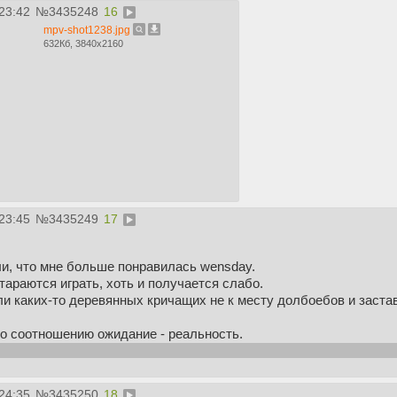
23:42
№
3435248
16
mpv-shot1238.jpg
632Кб, 3840x2160
23:45
№
3435249
17
и, что мне больше понравилась wensday.
тараются играть, хоть и получается слабо.
и каких-то деревянных кричащих не к месту долбоебов и застав
по соотношению ожидание - реальность.
азованию больно было смотреть на системы безопасности уровн
24:35
№
3435250
18