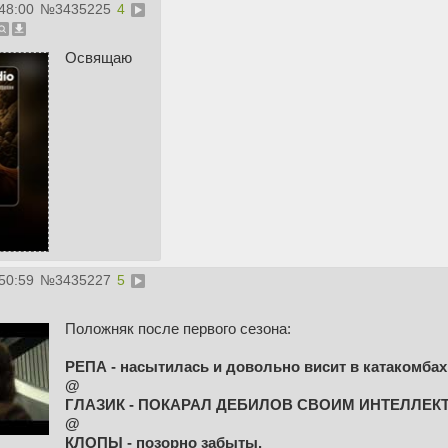
48:00
№
3435225
4
Освящаю
50:59
№
3435227
5
Положняк после первого сезона:
РЕПА - насытилась и довольно висит в катакомбах
@
ГЛАЗИК - ПОКАРАЛ ДЕБИЛОВ СВОИМ ИНТЕЛЛЕКТО
@
КЛОПЫ - позорно забыты.