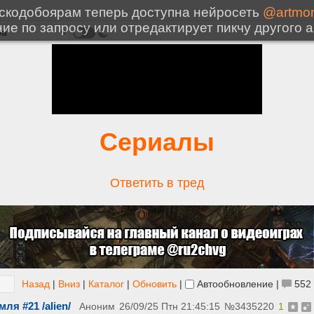
Сериалы
Ответить в тред
Назад
|
Вниз
|
Каталог
|
Обновить
|
Автообновление
|
552
ля #21 /alien/
Аноним
26/09/25 Птн 21:45:15
№
3435220
1