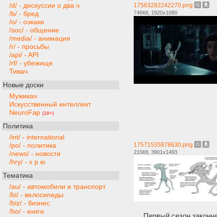
/d/ - дискуссии о два.ч
17563282242270.png
746Кб, 1920x1080
/b/ - бред
/o/ - оэкаки
/soc/ - общение
/media/ - анимация
/r/ - просьбы
/api/ - API
/rf/ - убежище
Тивач
Новые доски
Мужикач
Искусственный интеллект
NeuroFap
(18+)
Политика
/int/ - international
17571535878630.png
/po/ - политика
215Кб, 3901x1493
/news/ - новости
/hry/ - х р ю
Тематика
/au/ - автомобили и транспорт
/bi/ - велосипеды
/biz/ - бизнес
/bo/ - книги
Первый сезон законче