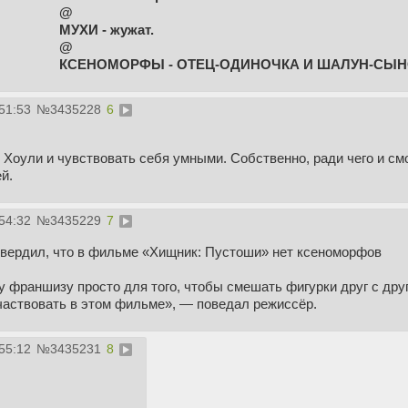
@
МУХИ - жужат.
@
КСЕНОМОРФЫ - ОТЕЦ-ОДИНОЧКА И ШАЛУН-СЫ
51:53
№
3435228
6
 Хоули и чувствовать себя умными. Собственно, ради чего и с
й.
54:32
№
3435229
7
твердил, что в фильме «Хищник: Пустоши» нет ксеноморфов
 франшизу просто для того, чтобы смешать фигурки друг с друг
аствовать в этом фильме», — поведал режиссёр.
55:12
№
3435231
8