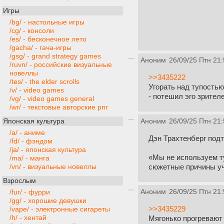
Игры
/bg/ - настольные игры
/cg/ - консоли
/es/ - бесконечное лето
/gacha/ - гача-игры
/gsg/ - grand strategy games
Аноним
26/09/25 Птн 21:
/ruvn/ - российские визуальные
новеллы
>>3435222
/tes/ - the elder scrolls
Угорать над тупостью
/v/ - video games
- потешил эго зрителе
/vg/ - video games general
/wr/ - текстовые авторские рпг
Японская культура
Аноним
26/09/25 Птн 21:
/a/ - аниме
Дэн Трахтенберг под
/fd/ - фэндом
/ja/ - японская культура
«Мы не используем ту
/ma/ - манга
сюжетные причины уч
/vn/ - визуальные новеллы
Взрослым
Аноним
26/09/25 Птн 21:
/fur/ - фурри
/gg/ - хорошие девушки
>>3435229
/vape/ - электронные сигареты
/h/ - хентай
Мягонько прогревают