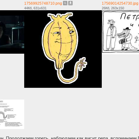
17569925748710.png
17569014254730.jpg
44Кб, 631x631
26Кб, 263x150
н. Продолжаем гореть, наблюдаем как висит репа, вспоминаем 