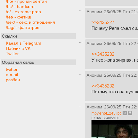
/ho/ - прочий хентай
/hc/ - hardcore
/e/ - extreme pron
Аноним
26/09/25 Птн 21:
/fet/ - фетиш
>>3435227
/sex/ - секс и отношения
/fag/ - фагготрия
Почему Репа съел си
Ссылки
Канал в Telegram
Аноним
26/09/25 Птн 22:
Паблик в VK
Twitter
>>3435232
У нее жопа жирная, н
Обратная связь
twitter
e-mail
Аноним
26/09/25 Птн 22:
разбан
>>3435232
Потому что она лучш
Аноним
26/09/25 Птн 22:
mpv-shot1245.jpg
671Кб, 3840x2160