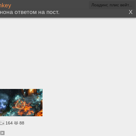
Лоадинг, плис вейт...
164
88