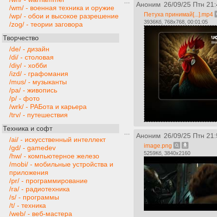
Аноним
26/09/25 Птн 21:
/wm/ - военная техника и оружие
Петуха принимай[...].mp4
/wp/ - обои и высокое разрешение
3936Кб, 768x768, 00:01:05
/zog/ - теории заговора
Творчество
/de/ - дизайн
/di/ - столовая
/diy/ - хобби
/izd/ - графомания
/mus/ - музыканты
/pa/ - живопись
/p/ - фото
/wrk/ - РАБота и карьера
/trv/ - путешествия
Техника и софт
Аноним
26/09/25 Птн 21:
/ai/ - искусственный интеллект
image.png
/gd/ - gamedev
5259Кб, 3840x2160
/hw/ - компьютерное железо
/mobi/ - мобильные устройства и
приложения
/pr/ - программирование
/ra/ - радиотехника
/s/ - программы
/t/ - техника
/web/ - веб-мастера