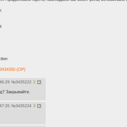
:
t
s
tion
3434350 (OP)
46:29
№
3435222
2
ед? Закрывайте.
47:25
№
3435224
3