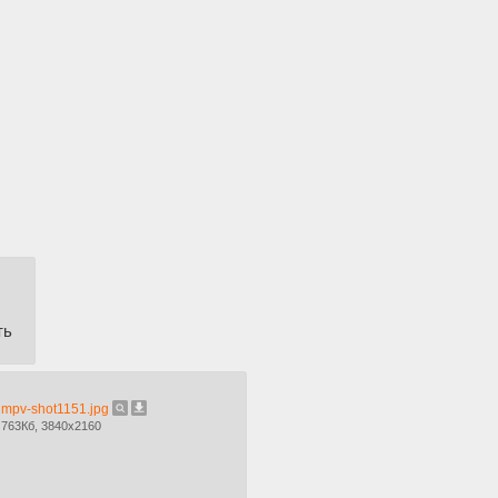
ть
mpv-shot1151.jpg
763Кб, 3840x2160