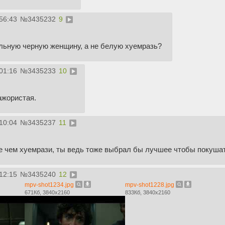
56:43
№
3435232
9
льную черную женщину, а не белую хуемразь?
01:16
№
3435233
10
ажористая.
10:04
№
3435237
11
е чем хуемрази, ты ведь тоже выбрал бы лучшее чтобы покуша
12:15
№
3435240
12
mpv-shot1234.jpg
mpv-shot1228.jpg
671Кб, 3840x2160
833Кб, 3840x2160