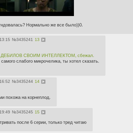
ундовалась? Нормально же все было))0.
13:15
№
3435241
13
Л ДЕБИЛОВ СВОИМ ИНТЕЛЛЕКТОМ, сбежал.
самого слабого микрочелика, ты хотел сказать.
16:52
№
3435244
14
ми похожа на корнеплод.
19:49
№
3435245
15
тривать после 6 серии, только тред читаю