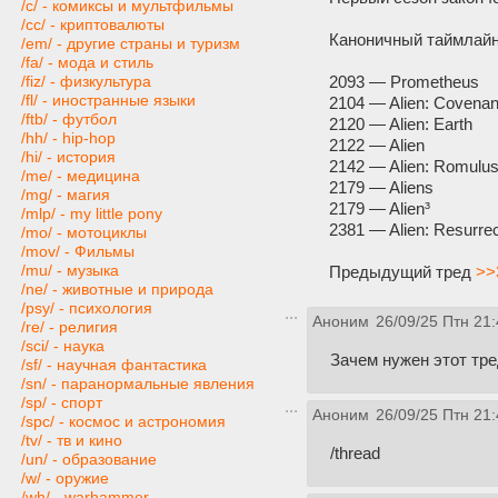
/c/ - комиксы и мультфильмы
/cc/ - криптовалюты
Каноничный таймлайн
/em/ - другие страны и туризм
/fa/ - мода и стиль
2093 — Prometheus
/fiz/ - физкультура
/fl/ - иностранные языки
2104 — Alien: Covenan
/ftb/ - футбол
2120 — Alien: Earth
/hh/ - hip-hop
2122 — Alien
/hi/ - история
2142 — Alien: Romulu
/me/ - медицина
2179 — Aliens
/mg/ - магия
2179 — Alien³
/mlp/ - my little pony
2381 — Alien: Resurrec
/mo/ - мотоциклы
/mov/ - Фильмы
/mu/ - музыка
Предыдущий тред
>>
/ne/ - животные и природа
/psy/ - психология
Аноним
26/09/25 Птн 21:
/re/ - религия
/sci/ - наука
Зачем нужен этот тр
/sf/ - научная фантастика
/sn/ - паранормальные явления
/sp/ - спорт
Аноним
26/09/25 Птн 21:
/spc/ - космос и астрономия
/tv/ - тв и кино
/thread
/un/ - образование
/w/ - оружие
/wh/ - warhammer