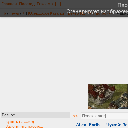
Главная
Пасскод
Реклама
[...]
[
b
/
news
/
+
]
Юзердоски
Каталог
Трекер
NSFW
Настройки
Разное
<<
Купить пасскод
Alien: Earth — Чужой: Зем
Залогинить пасскод