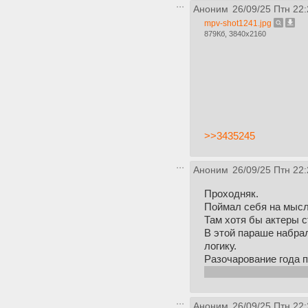
Аноним
26/09/25 Птн 22:
mpv-shot1241.jpg
879Кб, 3840x2160
>>3435245
Аноним
26/09/25 Птн 22:
Проходняк.
Поймал себя на мысл
Там хотя бы актеры с
В этой параше набрал
логику.
Разочарование года 
Как инженегру по обр
Аноним
26/09/25 Птн 22: