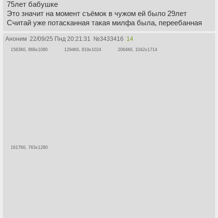
75лет бабушке
Это значит на момент съёмок в чужом ей было 29лет
Считай уже потасканная такая милфа была, переебанная
Аноним
22/09/25 Пнд 20:21:31
№
3433416
14
1583Кб, 868x1080
1294Кб, 819x1024
2064Кб, 1042x1714
1617Кб, 763x1280