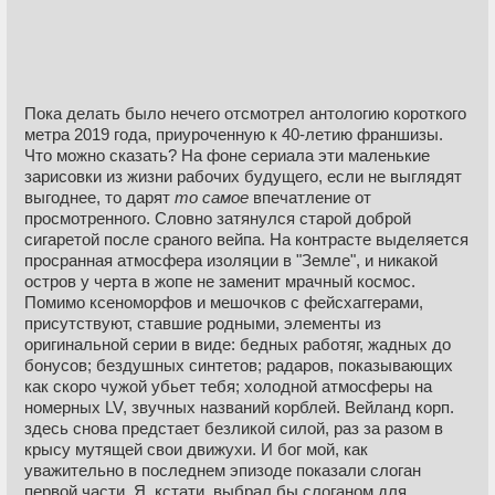
Пока делать было нечего отсмотрел антологию короткого
метра 2019 года, приуроченную к 40-летию франшизы.
Что можно сказать? На фоне сериала эти маленькие
зарисовки из жизни рабочих будущего, если не выглядят
выгоднее, то дарят
то самое
впечатление от
просмотренного. Словно затянулся старой доброй
сигаретой после сраного вейпа. На контрасте выделяется
просранная атмосфера изоляции в "Земле", и никакой
остров у черта в жопе не заменит мрачный космос.
Помимо ксеноморфов и мешочков с фейсхаггерами,
присутствуют, ставшие родными, элементы из
оригинальной серии в виде: бедных работяг, жадных до
бонусов; бездушных синтетов; радаров, показывающих
как скоро чужой убьет тебя; холодной атмосферы на
номерных LV, звучных названий корблей. Вейланд корп.
здесь снова предстает безликой силой, раз за разом в
крысу мутящей свои движухи. И бог мой, как
уважительно в последнем эпизоде показали слоган
первой части. Я, кстати, выбрал бы слоганом для