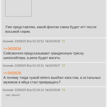
Уже представляю, какой фонтан говна будет итт после
восьмой серии.
Аноним
23/09/25 Втр 02:10:52
№
3433535
71
>>3433534
Сейсмологи предсказывают грандиозную тряску
шизохейтера, а репа будет висеть
Аноним
23/09/25 Втр 02:19:31
№
3433537
72
>>3433528
А почему тогда чужой её/его выебал хвостом, а остальных
мужиков в яйца стал превращать?
Аноним
23/09/25 Втр 02:29:14
№
3433538
73
13Кб, 489x453