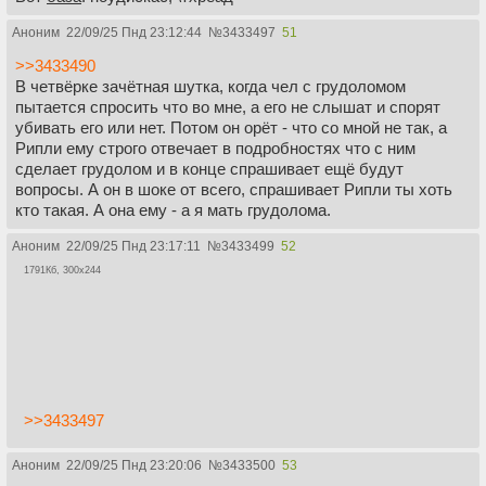
Аноним
22/09/25 Пнд 23:12:44
№
3433497
51
>>3433490
В четвёрке зачётная шутка, когда чел с грудоломом
пытается спросить что во мне, а его не слышат и спорят
убивать его или нет. Потом он орёт - что со мной не так, а
Рипли ему строго отвечает в подробностях что с ним
сделает грудолом и в конце спрашивает ещё будут
вопросы. А он в шоке от всего, спрашивает Рипли ты хоть
кто такая. А она ему - а я мать грудолома.
Аноним
22/09/25 Пнд 23:17:11
№
3433499
52
1791Кб, 300x244
>>3433497
Аноним
22/09/25 Пнд 23:20:06
№
3433500
53