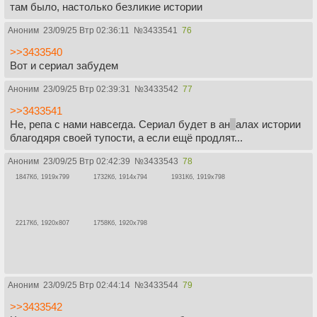
там было, настолько безликие истории
Аноним
23/09/25 Втр 02:36:11
№
3433541
76
>>3433540
Вот и сериал забудем
Аноним
23/09/25 Втр 02:39:31
№
3433542
77
>>3433541
Не, репа с нами навсегда. Сериал будет в ан
н
алах истории
благодяря своей тупости, а если ещё продлят...
Аноним
23/09/25 Втр 02:42:39
№
3433543
78
1847Кб, 1919x799
1732Кб, 1914x794
1931Кб, 1919x798
2217Кб, 1920x807
1758Кб, 1920x798
Аноним
23/09/25 Втр 02:44:14
№
3433544
79
>>3433542