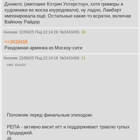
Дэниелс (имплаинг Кэтрин Уотерстоун, хотя гримеры и
художники ее жоска изуродовали), ну ладно, Ламберт
импонировала ещё. Остальные какие-то всратки, включая
Вайнону Райдер
Аноним
22/09/25 Пнд 22:14:29
№
3433455
30
>>3433416
Рандомная армянка из Москоу-сити
Аноним
22/09/25 Пнд 22:19:16
№
3433456
31
44Кб, 631x631
Положняк перед финальным эпизодом:
РЕПА - активно висит итт и поддерживает травлю тупых
Продиджей.
@