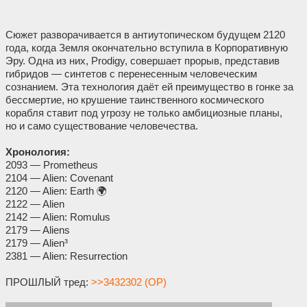
Сюжет разворачивается в антиутопическом будущем 2120
года, когда Земля окончательно вступила в Корпоративную
Эру. Одна из них, Prodigy, совершает прорыв, представив
гибридов — синтетов с перенесенным человеческим
сознанием. Эта технология даёт ей преимущество в гонке за
бессмертие, но крушение таинственного космического
корабля ставит под угрозу не только амбициозные планы,
но и само существование человечества.
Хронология:
2093 — Prometheus
2104 — Alien: Covenant
2120 — Alien: Earth 🌍
2122 — Alien
2142 — Alien: Romulus
2179 — Aliens
2179 — Alien³
2381 — Alien: Resurrection
ПРОШЛЫЙ тред:
>>3432302 (OP)