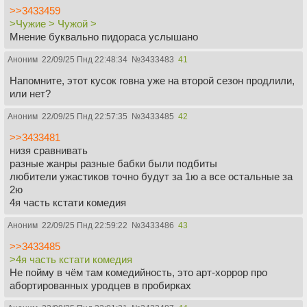
>>3433459
>Чужие > Чужой >
Мнение буквально пидораса услышано
Аноним
22/09/25 Пнд 22:48:34
№
3433483
41
Напомните, этот кусок говна уже на второй сезон продлили,
или нет?
Аноним
22/09/25 Пнд 22:57:35
№
3433485
42
>>3433481
низя сравнивать
разные жанры разные бабки были подбиты
любители ужастиков точно будут за 1ю а все остальные за
2ю
4я часть кстати комедия
Аноним
22/09/25 Пнд 22:59:22
№
3433486
43
>>3433485
>4я часть кстати комедия
Не пойму в чём там комедийность, это арт-хоррор про
абортированных уродцев в пробирках