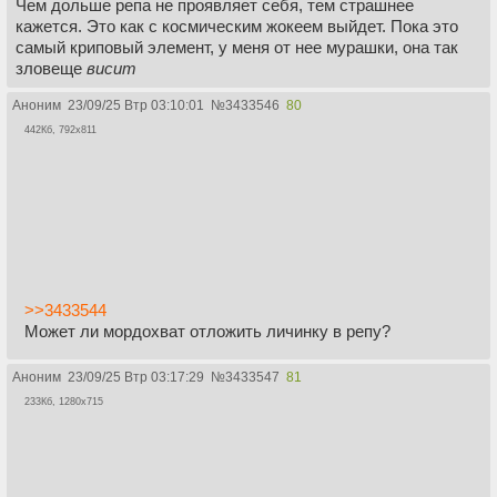
Чем дольше репа не проявляет себя, тем страшнее
кажется. Это как с космическим жокеем выйдет. Пока это
самый криповый элемент, у меня от нее мурашки, она так
зловеще
висит
Аноним
23/09/25 Втр 03:10:01
№
3433546
80
442Кб, 792x811
>>3433544
Может ли мордохват отложить личинку в репу?
Аноним
23/09/25 Втр 03:17:29
№
3433547
81
233Кб, 1280x715