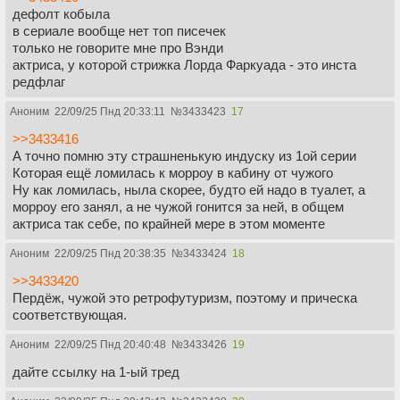
дефолт кобыла
в сериале вообще нет топ писечек
только не говорите мне про Вэнди
актриса, у которой стрижка Лорда Фаркуада - это инста
редфлаг
Аноним
22/09/25 Пнд 20:33:11
№
3433423
17
>>3433416
А точно помню эту страшненькую индуску из 1ой серии
Которая ещё ломилась к морроу в кабину от чужого
Ну как ломилась, ныла скорее, будто ей надо в туалет, а
морроу его занял, а не чужой гонится за ней, в общем
актриса так себе, по крайней мере в этом моменте
Аноним
22/09/25 Пнд 20:38:35
№
3433424
18
>>3433420
Пердёж, чужой это ретрофутуризм, поэтому и прическа
соответствующая.
Аноним
22/09/25 Пнд 20:40:48
№
3433426
19
дайте ссылку на 1-ый тред