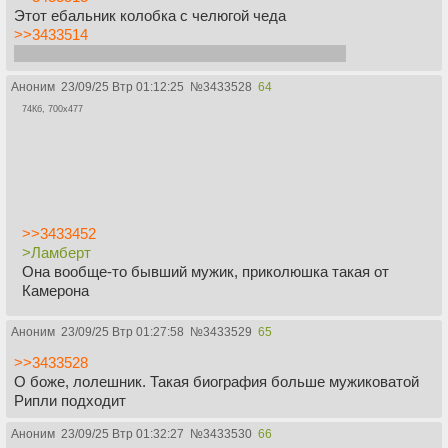
Этот ебальник колобка с челюгой чеда
>>3433514
Ты бы и сам с Эльбой неуместно перепихнулся
Аноним
23/09/25 Втр 01:12:25
№
3433528
64
74Кб, 700x477
>>3433452
>Ламберт
Она вообще-то бывший мужик, приколюшка такая от
Камерона
Аноним
23/09/25 Втр 01:27:58
№
3433529
65
>>3433528
О боже, лолешник. Такая биография больше мужиковатой
Рипли подходит
Аноним
23/09/25 Втр 01:32:27
№
3433530
66