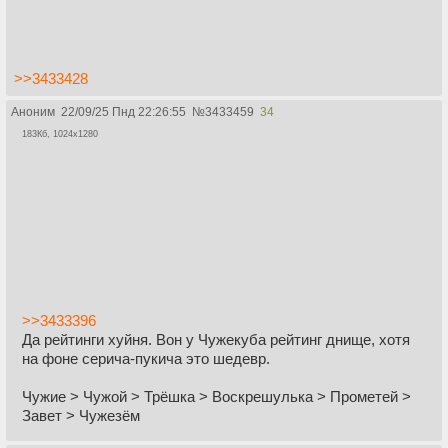
>>3433428
Аноним
22/09/25 Пнд 22:26:55
№
3433459
34
183Кб, 1024x1280
>>3433396
Да рейтинги хуйня. Вон у Чужекуба рейтинг днище, хотя
на фоне серича-пукича это шедевр.
Чужие > Чужой > Трёшка > Воскрешулька > Прометей >
Завет > Чужезём