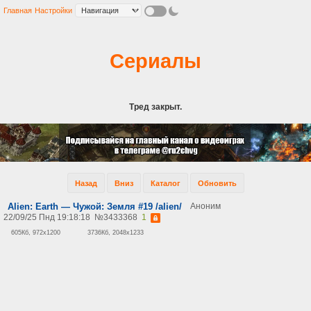
Главная
Настройки
Сериалы
Тред закрыт.
Назад
Вниз
Каталог
Обновить
Alien: Earth — Чужой: Земля #19 /alien/
Аноним
22/09/25 Пнд 19:18:18
№
3433368
1
605Кб, 972x1200
3736Кб, 2048x1233