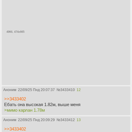
49Кб, 474x665
Аноним
22/09/25 Пнд 20:07:37
№
3433410
12
>>3433402
Ебать она высокая 1.82м, выше меня
>мимо карлан 1.78м
Аноним
22/09/25 Пнд 20:09:29
№
3433412
13
>>3433402