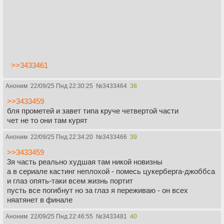
>>3433461
Аноним
22/09/25 Пнд 22:30:25
№
3433464
38
>>3433459
бля прометей и завет типа круче четвертой части
чет не то они там курят
Аноним
22/09/25 Пнд 22:34:20
№
3433466
39
>>3433459
3я часть реально худшая там никой новизны
а в сериале кастинг неплохой - помесь цукерберга-джоббса
и глаз опять-таки всем жизнь портит
пусть все погибнут но за глаз я переживаю - он всех
няатянет в финале
Аноним
22/09/25 Пнд 22:46:55
№
3433481
40