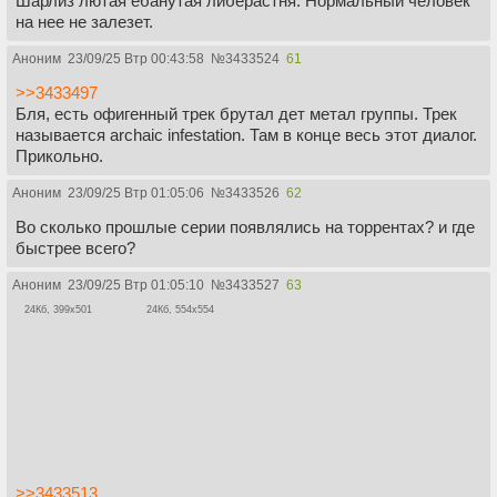
Шарлиз лютая ебанутая либерастня. Нормальный человек
на нее не залезет.
Аноним
23/09/25 Втр 00:43:58
№
3433524
61
>>3433497
Бля, есть офигенный трек брутал дет метал группы. Трек
называется archaic infestation. Там в конце весь этот диалог.
Прикольно.
Аноним
23/09/25 Втр 01:05:06
№
3433526
62
Во сколько прошлые серии появлялись на торрентах? и где
быстрее всего?
Аноним
23/09/25 Втр 01:05:10
№
3433527
63
24Кб, 399x501
24Кб, 554x554
>>3433513