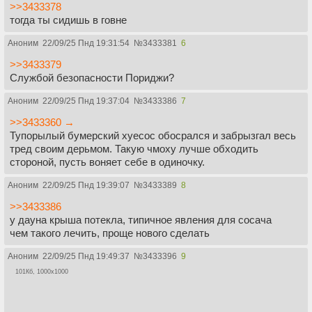
>>3433378
тогда ты сидишь в говне
Аноним
22/09/25 Пнд 19:31:54
№
3433381
6
>>3433379
Службой безопасности Пориджи?
Аноним
22/09/25 Пнд 19:37:04
№
3433386
7
>>3433360 →
Тупорылый бумерский хуесос обосрался и забрызгал весь
тред своим дерьмом. Такую чмоху лучше обходить
стороной, пусть воняет себе в одиночку.
Аноним
22/09/25 Пнд 19:39:07
№
3433389
8
>>3433386
у дауна крыша потекла, типичное явления для сосача
чем такого лечить, проще нового сделать
Аноним
22/09/25 Пнд 19:49:37
№
3433396
9
101Кб, 1000x1000