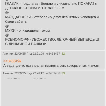
ГЛАЗИК - предлагает больно и унизительно ПОКАРАТЬ
ДЕБИЛОВ СВОИМ ИНТЕЛЛЕКТОМ.
@
МАНДАВОШКИ - отсосали у двух невнятных чоповцев и
были забыты.
@
МУХИ - опиздошены током.
@
КСЕНОМОРФ - УБОЖЕСТВО, ЛЁГОЧНЫЙ ВЫПЕРДЫШ
С ЛИШАЙНОЙ БАШКОЙ
Аноним
22/09/25 Пнд 22:21:09
№
3433457
32
>>3433456
А ведь где-то есть целая планета реп, которые так и висят
Аноним
22/09/25 Пнд 22:26:12
№
3433458
33
12Кб, 474x474
12Кб, 474x714