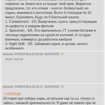
сериала: на Земле все услышат твой крик. Вероятно
предлагали, тот кто отверг - хуесос безвкусный, но
ладно, вернемся к антологии. Всего 6 эпизодов по 10
минут. Оценивать буду по 5-балльной шкале:
1. Containment - 1/5. Вымученно, хуита, присутствующая
по дефолту в каждом фильме
2. Specimen - 5/5. Это оригинально. ГГ ученая-ботаник в
теплице гидропоники на одной из колоний. А то одни
военные, коммерсы да работяги заебали
3. Night Shift - 3/5. Забавная серия, в целом, ничего
особенного
4. Ore
выше Gore
- 2/5 Сказочка про шахтеров-нищеебов.
Аноним
23/09/25 Втр 02:33:06
№
3433539
74
Не верю в такое
1981Кб, 1919x799
5. Alone - 5/5. Лучший эпизод, имхо. Маленькое
произведение искусства
6. Harvest - 4/5. Сомнительно, но окей. Лучше третьей
короткометражки, поэтому 4
Аноним
23/09/25 Втр 02:33:27
№
3433540
75
>>3433538
История про собаку норм, остальное как-то хз, глянул и
забыл, никакой оригинальности. Я даже не помню про че