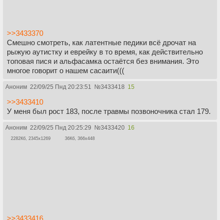
>>3433370
Смешно смотреть, как латентные педики всё дрочат на
рыжую аутистку и еврейку в то время, как действительно
топовая пися и альфасамка остаётся без внимания. Это
многое говорит о нашем сасаити(((
Аноним
22/09/25 Пнд 20:23:51
№
3433418
15
>>3433410
У меня был рост 183, после травмы позвоночника стал 179.
Аноним
22/09/25 Пнд 20:25:29
№
3433420
16
2282Кб, 2345x1269
36Кб, 366x448
>>3433416