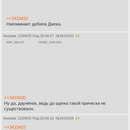
>>3433420
Напоминает дебила Джека.
Аноним
22/09/25 Пнд 20:56:27
№
3433433
23
82Кб, 269x187
2302Кб, 1109x1632
>>3433430
Ну да, даунёнок, ведь до шрека такой прически не
существовало.
Аноним
22/09/25 Пнд 20:58:10
№
3433434
24
>>3433433