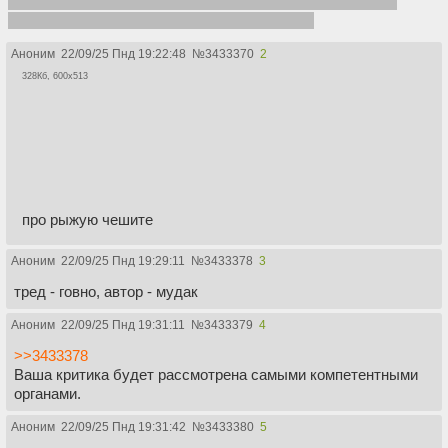
Юбилейный девятнадцатый тред посвящается Стивену
Кингу и его пародийным изжопным алиенам.
Аноним
22/09/25 Пнд 19:22:48
№
3433370
2
328Кб, 600x513
про рыжую чешите
Аноним
22/09/25 Пнд 19:29:11
№
3433378
3
тред - говно, автор - мудак
Аноним
22/09/25 Пнд 19:31:11
№
3433379
4
>>3433378
Ваша критика будет рассмотрена самыми компетентными
органами.
Аноним
22/09/25 Пнд 19:31:42
№
3433380
5