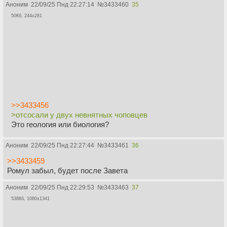
Аноним
22/09/25 Пнд 22:27:14
№
3433460
35
50Кб, 244x281
>>3433456
>отсосали у двух невнятных чоповцев
Это геология или биология?
Аноним
22/09/25 Пнд 22:27:44
№
3433461
36
>>3433459
Ромул забыл, будет после Завета
Аноним
22/09/25 Пнд 22:29:53
№
3433463
37
538Кб, 1080x1341