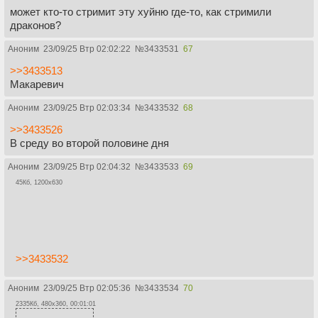
может кто-то стримит эту хуйню где-то, как стримили
драконов?
Аноним
23/09/25 Втр 02:02:22
№
3433531
67
>>3433513
Макаревич
Аноним
23/09/25 Втр 02:03:34
№
3433532
68
>>3433526
В среду во второй половине дня
Аноним
23/09/25 Втр 02:04:32
№
3433533
69
45Кб, 1200x630
>>3433532
Аноним
23/09/25 Втр 02:05:36
№
3433534
70
2335Кб, 480x360, 00:01:01