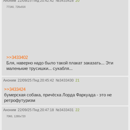
Аноним
22/09/25 Пнд 20:42:42
№
3433428
20
771Кб, 726x816
>>3433402
Бля, наверно надо было такой плакат заказать... Эти
маленькие трусишки... сукабля...
Аноним
22/09/25 Пнд 20:45:42
№
3433430
21
>>3433424
бумерская собака, причёска Лорда Фаркуада - это не
ретрофутуризм
Аноним
22/09/25 Пнд 20:47:18
№
3433431
22
70Кб, 1280x720