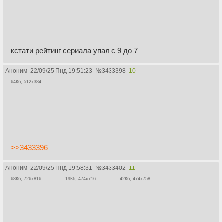
кстати рейтинг сериала упал с 9 до 7
Аноним
22/09/25 Пнд 19:51:23
№
3433398
10
64Кб, 512x384
>>3433396
Аноним
22/09/25 Пнд 19:58:31
№
3433402
11
68Кб, 726x816
19Кб, 474x716
42Кб, 474x758