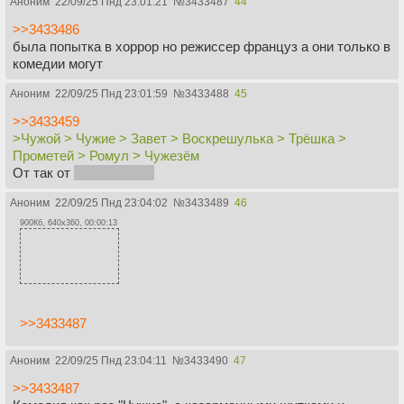
Аноним
22/09/25 Пнд 23:01:21
№
3433487
44
>>3433486
была попытка в хоррор но режиссер француз а они только в
комедии могут
Аноним
22/09/25 Пнд 23:01:59
№
3433488
45
>>3433459
>Чужой > Чужие > Завет > Воскрешулька > Трёшка >
Прометей > Ромул > Чужезём
От так от
жопы, горите
Аноним
22/09/25 Пнд 23:04:02
№
3433489
46
900Кб, 640x360, 00:00:13
>>3433487
Аноним
22/09/25 Пнд 23:04:11
№
3433490
47
>>3433487