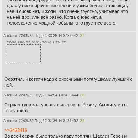
деле у неё широченные плечи и узкие бёдра, а так ещё у
неё и сисек нет, и жопы, что очень грустно, учитывая что
на неё дрочили всё равно. Когда сисек нет, а
телосложение мощной кобылы, это грустнее всего.
Аноним
22/09/25 Пнд 21:33:28
№
3433442
27
5390Кб, 1280x720, 00:00:46
968Кб, 1287x1071
Освятил. и кстати кадр с сисечными потягушками лучший с
ней.
Аноним
22/09/25 Пнд 21:44:54
№
3433444
28
Сериал тупо кал уровня высеров по Резику, Аколиту и т.п.
говну говна.
Аноним
22/09/25 Пнд 22:02:34
№
3433452
29
>>3433416
Во всей серии было только пару топ тян. Шарлиз Терон и