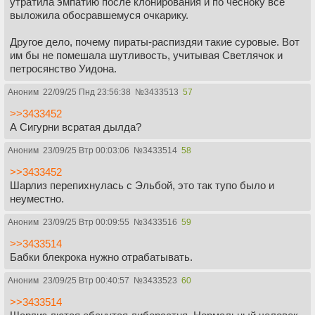
утратила эмпатию после клонирования и по чесноку всё
выложила обосравшемуся очкарику.
Другое дело, почему пираты-распиздяи такие суровые. Вот
им бы не помешала шутливость, учитывая Светлячок и
петросянство Уидона.
Аноним
22/09/25 Пнд 23:56:38
№
3433513
57
>>3433452
А Сигурни всратая дылда?
Аноним
23/09/25 Втр 00:03:06
№
3433514
58
>>3433452
Шарлиз перепихнулась с Эльбой, это так тупо было и
неуместно.
Аноним
23/09/25 Втр 00:09:55
№
3433516
59
>>3433514
Бабки блекрока нужно отрабатывать.
Аноним
23/09/25 Втр 00:40:57
№
3433523
60
>>3433514