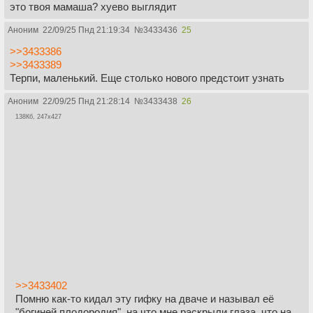
это твоя мамаша? хуево выглядит
Аноним
22/09/25 Пнд 21:19:34
№
3433436
25
>>3433386
>>3433389
Терпи, маленький. Еще столько нового предстоит узнать
Аноним
22/09/25 Пнд 21:28:14
№
3433438
26
138Кб, 247x427
>>3433402
Помню как-то кидал эту гифку на дваче и называл её
"богиней плодородия", на что мне раскрыли глаза, что на