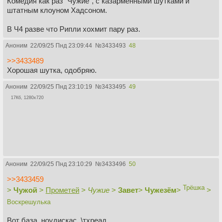
Комедия как раз "Чужие", с казарменными шутками и
штатным клоуном Хадсоном.
В Ч4 разве что Рипли хохмит пару раз.
Аноним
22/09/25 Пнд 23:09:44
№
3433493
48
>>3433489
Хорошая шутка, одобряю.
Аноним
22/09/25 Пнд 23:10:19
№
3433495
49
17Кб, 1280x720
Аноним
22/09/25 Пнд 23:10:29
№
3433496
50
>>3433459
Трёшка
>
Чужой
>
Прометей
>
Чужие
>
Завет
>
Чужезём
>
>
Воскрешулька
Вот
база
. ноудискас, \тхреад