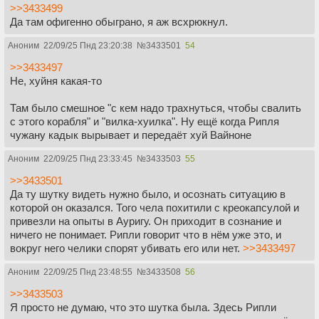
>>3433499
Да там офигенно обыграно, я аж всхрюкнул.
Аноним
22/09/25 Пнд 23:20:38
№
3433501
54
>>3433497
Не, хуйня какая-то
Там было смешное "с кем надо трахнуться, чтобы свалить
с этого корабля" и "вилка-хуилка". Ну ещё когда Рипля
чужану кадык вырывает и передаёт хуй Вайноне
Аноним
22/09/25 Пнд 23:33:45
№
3433503
55
>>3433501
Да ту шутку видеть нужно было, и осознать ситуацию в
которой он оказался. Того чела похитили с креокапсулой и
привезли на опыты в Ауригу. Он приходит в сознание и
ничего не понимает. Рипли говорит что в нём уже это, и
вокруг него челики спорят убивать его или нет.
>>3433497
Аноним
22/09/25 Пнд 23:48:55
№
3433508
56
>>3433503
Я просто не думаю, что это шутка была. Здесь Рипли