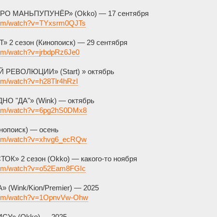
РО МАНЬПУПУНЁР» (Okko) — 17 сентября
.com/watch?v=TYxsrm0QJTs
2 сезон (Кинопоиск) — 29 сентября
com/watch?v=jrbdpRz6Je0
РЕВОЛЮЦИИ» (Start) » октябрь
com/watch?v=h28Tlr4hRzI
НО "ДА"» (Wink) — октябрь
.com/watch?v=6pg2hS0DMx8
нопоиск) — осень
.com/watch?v=xhvg6_ecRQw
» 2 сезон (Okko) — какого-то ноября
.com/watch?v=o52Eam8FGIc
(Wink/Kion/Premier) — 2025
.com/watch?v=1OpnvVw-Ohw
СУ» (Okko) — 2025