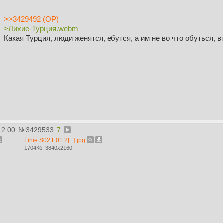
>>3429492 (OP)
>Лихие-Турция.webm
Какая Турция, люди женятся, ебутся, а им не во что обуться, 
12:00
№
3429533
7
Lihie.S02.E01.2[...].jpg
1704Кб, 3840x2160