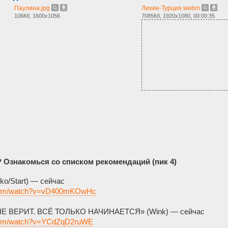
Паулина.jpg
Лихие-Турция.webm
106Кб, 1600x1056
7085Кб, 1920x1080, 00:00:35
? Ознакомься со списком рекомендаций (пик 4)
o/Start) — сейчас
.com/watch?v=vD400mKOwHc
 ВЕРИТ. ВСЁ ТОЛЬКО НАЧИНАЕТСЯ» (Wink) — сейчас
.com/watch?v=YCdZqD2ruWE