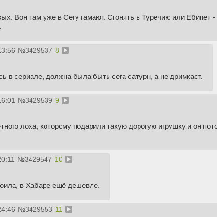
ых. Вон там уже в Сегу гамают. Сгонять в Туречию или Ебипет -
.
13:56
№
3429537
8
ь в сериале, должна была быть сега сатурн, а не дримкаст.
16:01
№
3429539
9
тного лоха, которому подарили такую дорогую игрушку и он пото
20:11
№
3429547
10
тоила, в Хабаре ещё дешевле.
24:46
№
3429553
11