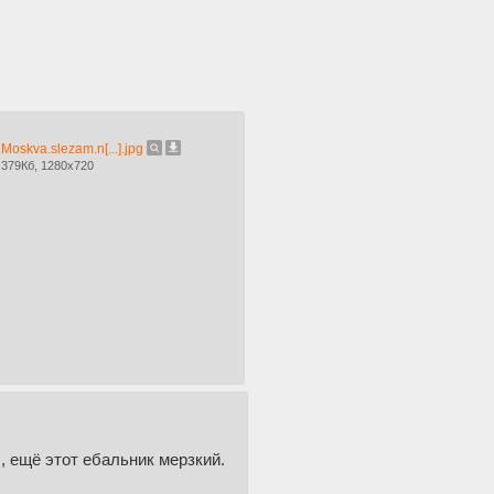
Moskva.slezam.n[...].jpg
379Кб, 1280x720
 ещё этот ебальник мерзкий.