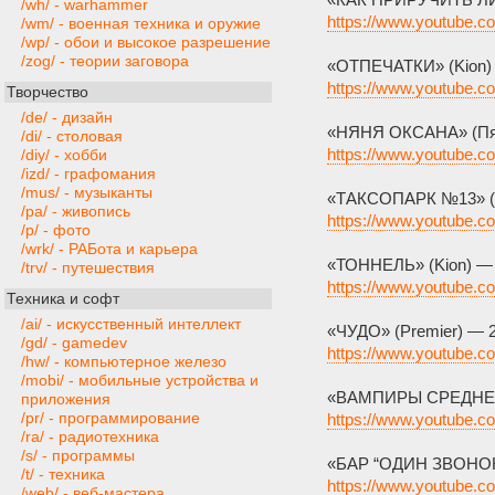
/wh/ - warhammer
https://www.youtube.
/wm/ - военная техника и оружие
/wp/ - обои и высокое разрешение
/zog/ - теории заговора
«ОТПЕЧАТКИ» (Kion)
https://www.youtube
Творчество
/de/ - дизайн
«НЯНЯ ОКСАНА» (Пят
/di/ - столовая
https://www.youtube.
/diy/ - хобби
/izd/ - графомания
/mus/ - музыканты
«ТАКСОПАРК №13» (P
/pa/ - живопись
https://www.youtube.
/p/ - фото
/wrk/ - РАБота и карьера
«ТОННЕЛЬ» (Kion) —
/trv/ - путешествия
https://www.youtube
Техника и софт
/ai/ - искусственный интеллект
«ЧУДО» (Premier) — 
/gd/ - gamedev
https://www.youtube
/hw/ - компьютерное железо
/mobi/ - мобильные устройства и
«ВАМПИРЫ СРЕДНЕЙ 
приложения
/pr/ - программирование
https://www.youtube.
/ra/ - радиотехника
/s/ - программы
«БАР “ОДИН ЗВОНОК”
/t/ - техника
https://www.youtube
/web/ - веб-мастера