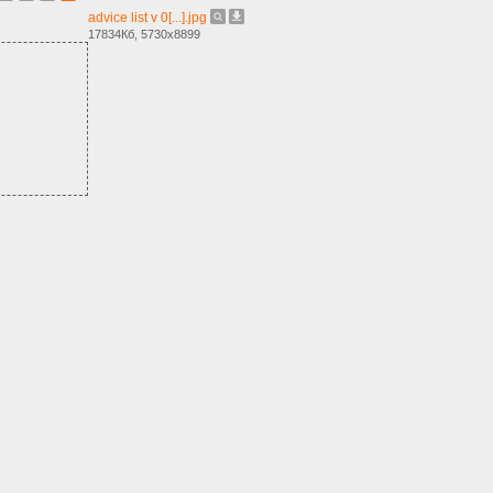
advice list v 0[...].jpg
17834Кб, 5730x8899