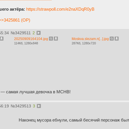
его актёра:
https://strawpoll.com/e2naXDqR0yB
>>3425861 (OP)
55:34
№
3429511
2
20250909164104.jpg
Moskva.slezam.n[...].jpg
114Кб, 1280x848
287Кб, 1280x720
 — самая лучшая девочка в МСНВ!
56:19
№
3429513
3
Наконец мусора ебнули, самый бесячий персонаж был,