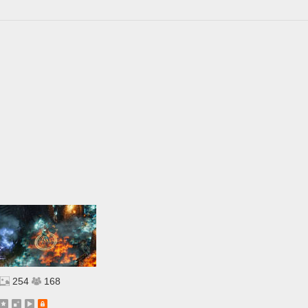
254
168