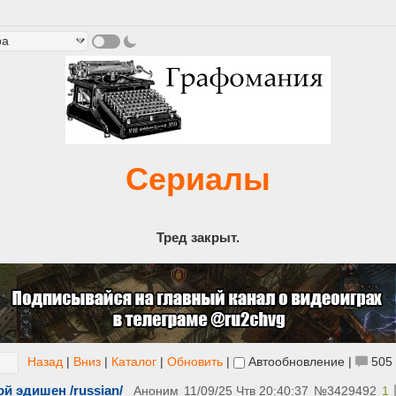
Сериалы
Тред закрыт.
Назад
|
Вниз
|
Каталог
|
Обновить
|
Автообновление
|
505
й эдишен /russian/
Аноним
11/09/25 Чтв 20:40:37
№
3429492
1