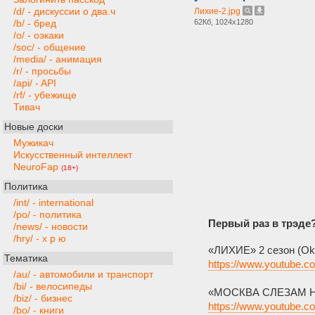
/d/ - дискуссии о два.ч
Лихие-2.jpg
62Кб, 1024x1280
/b/ - бред
/o/ - оэкаки
/soc/ - общение
/media/ - анимация
/r/ - просьбы
/api/ - API
/rf/ - убежище
Тивач
Новые доски
Мужикач
Искусственный интеллект
NeuroFap
(18+)
Политика
/int/ - international
/po/ - политика
Первый раз в трэде
/news/ - новости
/hry/ - х р ю
«ЛИХИЕ» 2 сезон (Okk
Тематика
https://www.youtube
/au/ - автомобили и транспорт
/bi/ - велосипеды
«МОСКВА СЛЕЗАМ НЕ
/biz/ - бизнес
https://www.youtube
/bo/ - книги