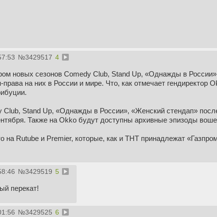
57:53
№
3429517
4
ром новых сезонов Comedy Club, Stand Up, «Однажды в России»
права на них в России и мире. Что, как отмечает гендиректор 
рибуции.
Club, Stand Up, «Однажды в России», «Женский стендап» посл
сентября. Также на Okko будут доступны архивные эпизоды воше
то на Rutube и Premier, которые, как и ТНТ принадлежат «Газп
58:46
№
3429519
5
ый перекат!
01:56
№
3429525
6