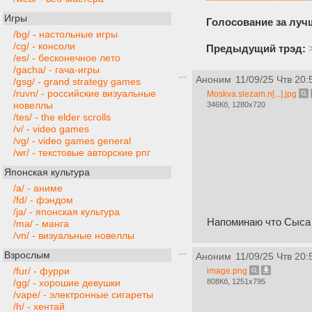
Игры
Голосование за лучш
/bg/ - настольные игры
/cg/ - консоли
Предыдущий трэд:
/es/ - бесконечное лето
/gacha/ - гача-игры
Аноним
11/09/25 Чтв 20:
/gsg/ - grand strategy games
/ruvn/ - российские визуальные
Moskva.slezam.n[...].jpg
новеллы
346Кб, 1280x720
/tes/ - the elder scrolls
/v/ - video games
/vg/ - video games general
/wr/ - текстовые авторские рпг
Японская культура
/a/ - аниме
/fd/ - фэндом
/ja/ - японская культура
Напоминаю что Сыса
/ma/ - манга
/vn/ - визуальные новеллы
Взрослым
Аноним
11/09/25 Чтв 20:
/fur/ - фурри
image.png
808Кб, 1251x795
/gg/ - хорошие девушки
/vape/ - электронные сигареты
/h/ - хентай