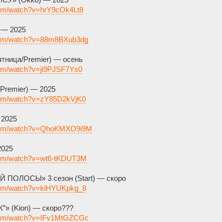
com/watch?v=hrY9cOk4Lt8
 — 2025
.com/watch?v=88m8BXub3dg
ница/Premier) — осень
com/watch?v=ji9PJSF7Ys0
remier) — 2025
com/watch?v=zY85D2kVjK0
 2025
.com/watch?v=QhoKMXO9i9M
2025
.com/watch?v=wt6-tKDUT3M
ПОЛОСЫ» 3 сезон (Start) — скоро
com/watch?v=kiHYUKpkg_8
» (Kion) — скоро???
.com/watch?v=IFv1MtGZCGc