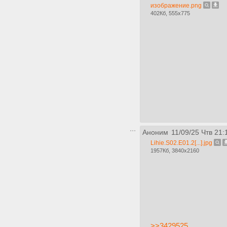
изображение.png
402Кб, 555x775
Аноним
11/09/25 Чтв 21:
Lihie.S02.E01.2[...].jpg
1957Кб, 3840x2160
>>3429525