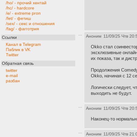
/ho/ - прочий хентай
/hc/ - hardcore
/e/ - extreme pron
/fet/ - фетиш
/sex/ - секс и отношения
/fag/ - фагготрия
Аноним
11/09/25 Чтв 20:
Ссылки
Канал в Telegram
Okko стал соинвесто
Паблик в VK
эксклюзивные онлайн-
Twitter
их показа, так и дист
Обратная связь
Продолжения Comedy 
twitter
Okko, начиная с 12 
e-mail
разбан
Логически следует, ч
выходить не будут.
Аноним
11/09/25 Чтв 20:
Наконец-то нормальн
Аноним
11/09/25 Чтв 21: