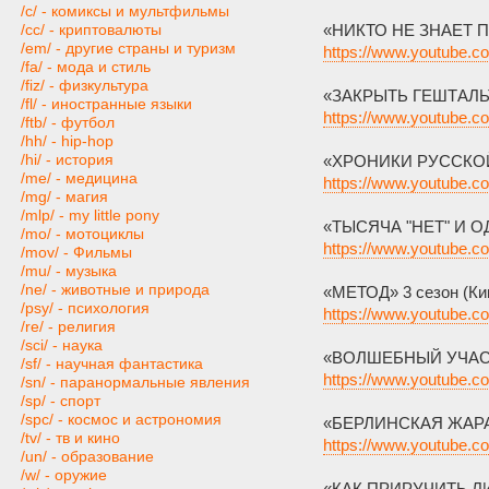
/c/ - комиксы и мультфильмы
«НИКТО НЕ ЗНАЕТ П
/cc/ - криптовалюты
/em/ - другие страны и туризм
https://www.youtube
/fa/ - мода и стиль
/fiz/ - физкультура
«ЗАКРЫТЬ ГЕШТАЛЬТ» 
/fl/ - иностранные языки
https://www.youtube.
/ftb/ - футбол
/hh/ - hip-hop
/hi/ - история
«ХРОНИКИ РУССКОЙ 
/me/ - медицина
https://www.youtube.
/mg/ - магия
/mlp/ - my little pony
«ТЫСЯЧА "НЕТ" И ОД
/mo/ - мотоциклы
https://www.youtube
/mov/ - Фильмы
/mu/ - музыка
/ne/ - животные и природа
«МЕТОД» 3 сезон (Ки
/psy/ - психология
https://www.youtube
/re/ - религия
/sci/ - наука
«ВОЛШЕБНЫЙ УЧАСТОК
/sf/ - научная фантастика
https://www.youtube
/sn/ - паранормальные явления
/sp/ - спорт
/spc/ - космос и астрономия
«БЕРЛИНСКАЯ ЖАРА» 
/tv/ - тв и кино
https://www.youtube
/un/ - образование
/w/ - оружие
«КАК ПРИРУЧИТЬ ЛИ