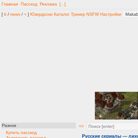
Главная
Пасскод
Реклама
[...]
[
b
/
news
/
+
]
Юзердоски
Каталог
Трекер
NSFW
Настройки
Разное
<<
Купить пасскод
Русские сериалы — лихо
Залогинить пасскод