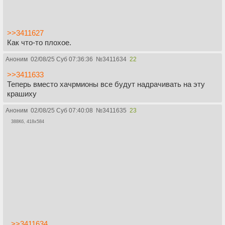
>>3411627
Как что-то плохое.
Аноним
02/08/25 Суб 07:36:36
№
3411634
22
>>3411633
Теперь вместо хачрмионы все будут надрачивать на эту
крашиху
Аноним
02/08/25 Суб 07:40:08
№
3411635
23
388Кб, 418x584
>>3411634