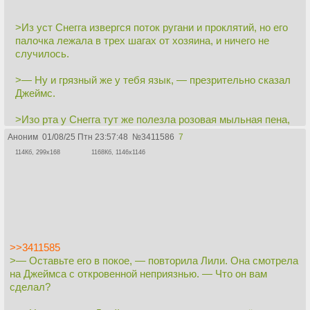
>Из уст Снегга извергся поток ругани и проклятий, но его
палочка лежала в трех шагах от хозяина, и ничего не
случилось.
>— Ну и грязный же у тебя язык, — презрительно сказал
Джеймс.
>Изо рта у Снегга тут же полезла розовая мыльная пена,
она покрыла его губы, и он задыхался в ней...
Аноним
01/08/25 Птн 23:57:48
№
3411586
7
114Кб, 299x168
1168Кб, 1146x1146
>>3411585
>— Оставьте его в покое, — повторила Лили. Она смотрела
на Джеймса с откровенной неприязнью. — Что он вам
сделал?