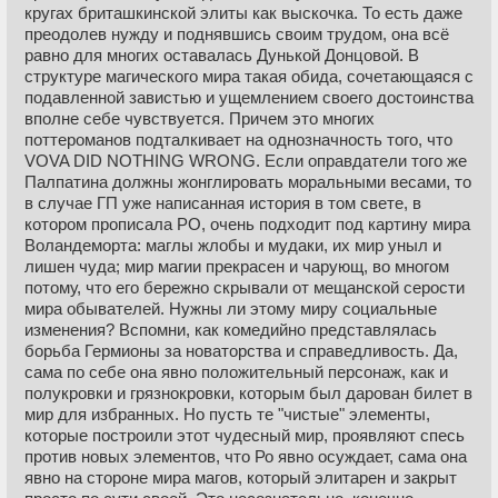
кругах бриташкинской элиты как выскочка. То есть даже
преодолев нужду и поднявшись своим трудом, она всё
равно для многих оставалась Дунькой Донцовой. В
структуре магического мира такая обида, сочетающаяся с
подавленной завистью и ущемлением своего достоинства
вполне себе чувствуется. Причем это многих
поттероманов подталкивает на однозначность того, что
VOVA DID NOTHING WRONG. Если оправдатели того же
Палпатина должны жонглировать моральными весами, то
в случае ГП уже написанная история в том свете, в
котором прописала РО, очень подходит под картину мира
Воландеморта: маглы жлобы и мудаки, их мир уныл и
лишен чуда; мир магии прекрасен и чарующ, во многом
потому, что его бережно скрывали от мещанской серости
мира обывателей. Нужны ли этому миру социальные
изменения? Вспомни, как комедийно представлялась
борьба Гермионы за новаторства и справедливость. Да,
сама по себе она явно положительный персонаж, как и
полукровки и грязнокровки, которым был дарован билет в
мир для избранных. Но пусть те "чистые" элементы,
которые построили этот чудесный мир, проявляют спесь
против новых элементов, что Ро явно осуждает, сама она
явно на стороне мира магов, который элитарен и закрыт