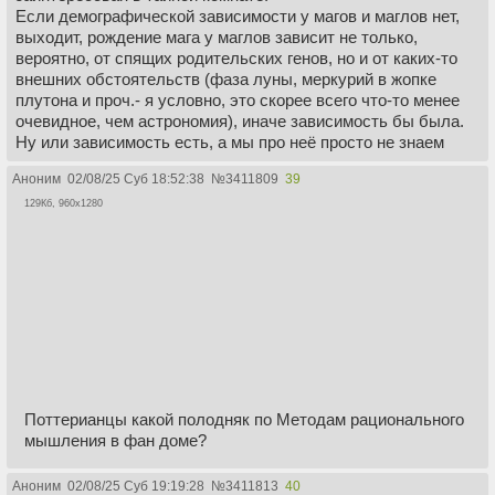
Если демографической зависимости у магов и маглов нет,
выходит, рождение мага у маглов зависит не только,
вероятно, от спящих родительских генов, но и от каких-то
внешних обстоятельств (фаза луны, меркурий в жопке
плутона и проч.- я условно, это скорее всего что-то менее
очевидное, чем астрономия), иначе зависимость бы была.
Ну или зависимость есть, а мы про неё просто не знаем
Аноним
02/08/25 Суб 18:52:38
№
3411809
39
129Кб, 960x1280
Поттерианцы какой полодняк по Методам рационального
мышления в фан доме?
Аноним
02/08/25 Суб 19:19:28
№
3411813
40