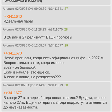
гомоомежка и гомочэд
Аноним
02/08/25 Суб 09:00:39
№
3411641
27
>>3411640
Идеальная пара!
Аноним
02/08/25 Суб 11:28:23
№
3411670
28
В 26 или в 27 релизнут? Ваши прогнозы
Аноним
02/08/25 Суб 12:08:07
№
3411677
29
>>3411670
Нахуй прогнозы, когда есть официальная инфа - в 2027-м.
Вопрос только в том, когда именно.
2027 - он большой.
Если в начале, это еще ок.
А если в конце, на рождество???
Аноним
02/08/25 Суб 12:14:48
№
3411679
30
>>3411677
В конце 27 это через 2 года после съемок? Врядли, скорее
начало 27го. Ещё и актеры за 2 года подрастут и изменятся
до неузнаваемости.