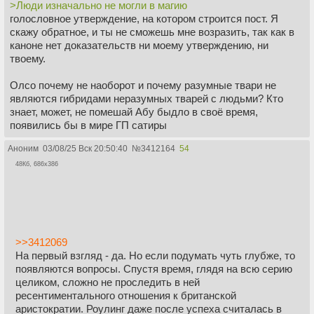
>Люди изначально не могли в магию
голословное утверждение, на котором строится пост. Я
скажу обратное, и ты не сможешь мне возразить, так как в
каноне нет доказательств ни моему утверждению, ни
твоему.
Олсо почему не наоборот и почему разумные твари не
являются гибридами неразумных тварей с людьми? Кто
знает, может, не помешай Абу быдло в своё время,
появились бы в мире ГП сатиры
Аноним
03/08/25 Вск 20:50:40
№
3412164
54
48Кб, 686x386
>>3412069
На первый взгляд - да. Но если подумать чуть глубже, то
появляются вопросы. Спустя время, глядя на всю серию
целиком, сложно не проследить в ней
ресентиментального отношения к британской
аристократии. Роулинг даже после успеха считалась в