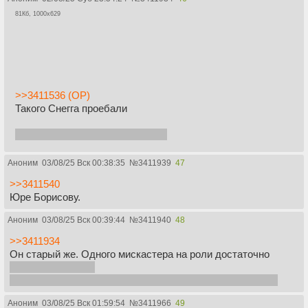
81Кб, 1000x629
>>3411536 (OP)
Такого Снегга проебали
Северус Снегг никого не любил
Аноним
03/08/25 Вск 00:38:35
№
3411939
47
>>3411540
Юре Борисову.
Аноним
03/08/25 Вск 00:39:44
№
3411940
48
>>3411934
Он старый же. Одного мискастера на роли достаточно
да, я про Рикмана
нет, любитель виноградовой газировки меня не смущает
Аноним
03/08/25 Вск 01:59:54
№
3411966
49