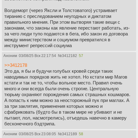
этом, то моральная противоречивость даже добавляет
изюминку. Ну, как и о многом в ГП лучше меньше
Волдеморт (через Яксли и Толстоватого) устраивает
задумываться, а больше прочувствовать.
тиранию с преследованием неугодных и диктатом
правильного мнения. При этом вытворяя такие вещи с
законами, что законы как явление перестают работать, из-
за чего люди тупо подаются в бега, ибо закон из договора
между министерством и социумом превратился в
инструмент репрессий социума
Аноним
03/08/25 Вск 22:17:54
№
3412182
57
>>3412178
Это да, я бы и будучи голубых кровей среди таких
наводимых порядков жить не хотел. Но кстати мир Магов
кстати и так не то, чтобы вольное место. Правил очень
много и они всегда были очень строгие. Центральную
тюрьму охраняют порождения самых страшных кошмаров.
А попасть к ним можно за неосторожный пук при маглах. А
за три заклятия, применения которых можно и
сфабриковать (будто бы в таком мире не убивают и не
пытают, лол, насмотрелись), отъедешь навечно в камеру
бесконечного бэдтрипа.
Аноним
03/08/25 Вск 23:08:05
№
3412189
58