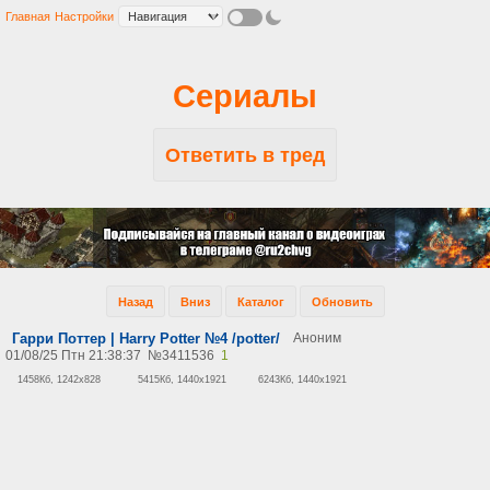
Главная
Настройки
Сериалы
Ответить в тред
Назад
Вниз
Каталог
Обновить
Гарри Поттер | Harry Potter №4 /potter/
Аноним
01/08/25 Птн 21:38:37
№
3411536
1
1458Кб, 1242x828
5415Кб, 1440x1921
6243Кб, 1440x1921