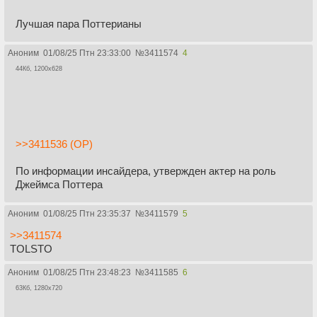
Лучшая пара Поттерианы
Аноним
01/08/25 Птн 23:33:00
№
3411574
4
44Кб, 1200x628
>>3411536 (OP)
По информации инсайдера, утвержден актер на роль
Джеймса Поттера
Аноним
01/08/25 Птн 23:35:37
№
3411579
5
>>3411574
TOLSTO
Аноним
01/08/25 Птн 23:48:23
№
3411585
6
63Кб, 1280x720