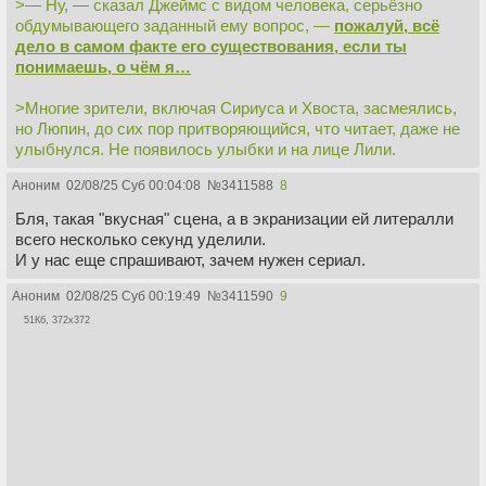
>— Ну, — сказал Джеймс с видом человека, серьёзно
обдумывающего заданный ему вопрос, —
пожалуй, всё
дело в самом факте его существования, если ты
понимаешь, о чём я…
>Многие зрители, включая Сириуса и Хвоста, засмеялись,
но Люпин, до сих пор притворяющийся, что читает, даже не
улыбнулся. Не появилось улыбки и на лице Лили.
Аноним
02/08/25 Суб 00:04:08
№
3411588
8
Бля, такая "вкусная" сцена, а в экранизации ей литералли
всего несколько секунд уделили.
И у нас еще спрашивают, зачем нужен сериал.
Аноним
02/08/25 Суб 00:19:49
№
3411590
9
51Кб, 372x372