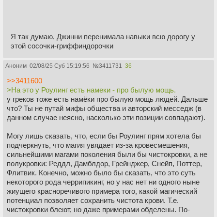
Я так думаю, Джинни перенимала навыки всю дорогу у
этой сосочки-гриффиндорочки
Аноним
02/08/25 Суб 15:19:56
№
3411731
36
>>3411600
>На это у Роулинг есть намеки - про былую мощь.
у греков тоже есть намёки про былую мощь людей. Дальше
что? Ты не путай мифы общества и авторский месседж (в
данном случае неясно, насколько эти позиции совпадают).
Могу лишь сказать, что, если бы Роулинг прям хотела бы
подчеркнуть, что магия увядает из-за кровесмешения,
сильнейшими магами поколения были бы чистокровки, а не
полукровки: Реддл, Дамблдор, Грейнджер, Снейп, Поттер,
Флитвик. Конечно, можно было бы сказать, что это суть
некоторого рода черрипикинг, но у нас нет ни одного ныне
жиущего красноречивого примера того, какой магический
потенциал позволяет сохранить чистота крови. Т.е.
чистокровки блеют, но даже примерами обделены. По-