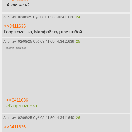
А как же я?..
Аноним
02/08/25 Суб 08:01:53
№
3411636
24
>>3411635
Гарри омежка, Малфой чэд преттибой
Аноним
02/08/25 Суб 08:41:09
№
3411639
25
538Кб, 500x578
>>3411636
>Гарри омежка
Аноним
02/08/25 Суб 08:41:50
№
3411640
26
>>3411636