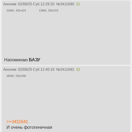
Аноним
02/08/25 Суб 12:29:20
№
3411690
31
320Кб, 425x424
139Кб, 250x315
Напоминаю
БАЗУ
Аноним
02/08/25 Суб 12:40:10
№
3411692
32
385Кб, 530x506
>>3411641
И очень фотогеничная