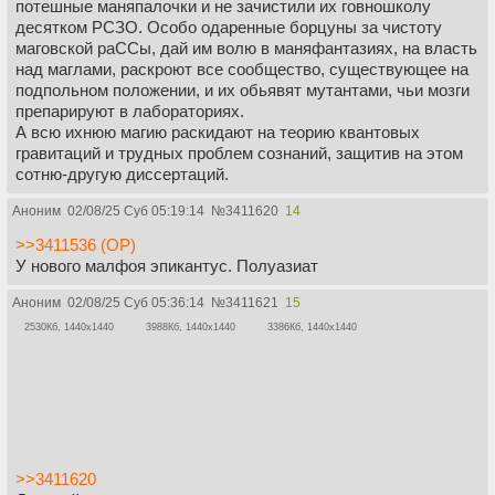
потешные маняпалочки и не зачистили их говношколу
десятком РСЗО. Особо одаренные борцуны за чистоту
маговской раССы, дай им волю в маняфантазиях, на власть
над маглами, раскроют все сообщество, существующее на
подпольном положении, и их обьявят мутантами, чьи мозги
препарируют в лабораториях.
А всю ихнюю магию раскидают на теорию квантовых
гравитаций и трудных проблем сознаний, защитив на этом
сотню-другую диссертаций.
Аноним
02/08/25 Суб 05:19:14
№
3411620
14
>>3411536 (OP)
У нового малфоя эпикантус. Полуазиат
Аноним
02/08/25 Суб 05:36:14
№
3411621
15
2530Кб, 1440x1440
3988Кб, 1440x1440
3386Кб, 1440x1440
>>3411620