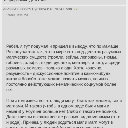
Аноним
02/08/25 Суб 00:43:37
№
3411598
12
1098Кб, 1253x653
Ребзя, я тут подумал и пришёл к выводу, что по мамаше
Ро получается так, что в мире есть под десяток разумных
магических существ (тролли, вейлы, леприконы, гномы,
гоблины, эльфы, люди, русалки, кентавры и т.д.), а среди
разумных немагов - только люди. Хотя, конечно,
разумность - дискуссионное понятие и каких-нибудь
китов и бонобо тоже можно назвать можно, но иных
постоянно действующих немагических социумов более
нет.
При этом известно, что люди могут быть как магами, так и
маглами. И такого (чтобы в одном виде были маги и
немаги) у Роулинг больше нет (либо я такого не помню).
Даже книзлы и кошки всё же разных видов минимум (а то
и рода). Причём, у людей родиться маг и магл могут в
семье от одних родителей (во всяком случае как