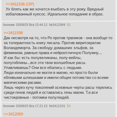
>>3411536 (OP)
Ух блять как же хочется въебать в эту рожу. Вредный
избалованный хуесос. Идеальное попадание в образ.
Аноним
03/08/25 Вск 15:44:12
№
3412069
52
>>3411598
Дак несмотря на то, что Ро против трапиков - она вообще-то
за толерантность книгу писала. Против меритократии
Воландеморта. За свободу домашних эльфов, за
феминизм, равные права и нейроотличную Полумну....
И как бы: есть полувеликаны, полу-вейлы,
полугоблины...все эти твои волшебные расы.
Улавливаешь? Они все ебались с людьми.
Люди изначально не могли в магию, но просто были
ебливыми шлюшками и имели общее потомство со всеми
магическими расами.
Лишь через кучу поколений основные черты расы терялись
среди генов людей и оставались гены магии. Т.е.все
чистокровные - потомки полулюдей.
Аноним
03/08/25 Вск 17:21:15
№
3412101
53
>>3412069