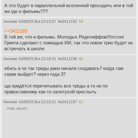
А это будет в параллельной вселенной проходить или в той
же где и фильмы???
Аноним
03/08/25 Вск 23:13:07
№
3412192
59
>>3412189
В той же, что и фильмы. Молодых Редклиффов/Уотсон/
Гринта сделают с помощью ИИ, так что новое трио будет их
встречать в школе
Аноним
03/08/25 Вск 23:16:31
№
3412196
60
ебать а че так треды рано начали создавать? когда там
серик выйдет? через года 3?
ща придётся перечитывать все треды а то не по
православному как-то залетухой прослыть
Аноним
03/08/25 Вск 23:18:21
№
3412197
61
373Кб, 450x427