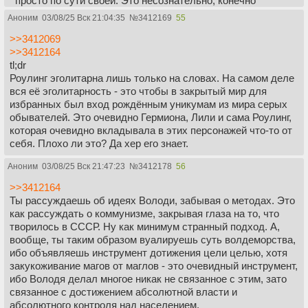
просто по сути своей. Это несознательно, конечно
добрые герои говорят иначе, конечно она в интервью
Аноним
03/08/25 Вск 21:04:35
№
3412169
55
будет говорить иначе, но факт есть факт - на всю
>>3412069
историю не нашлось хорошего магла.
>>3412164
tl;dr
И возвращаясь к старине Тому, а точнее почему на
Роулинг эголитарна лишь только на словах. На самом деле
сравнение его с Гитлером стоит посмотреть дальше, чем
вся её эголитарность - это чтобы в закрытый мир для
просто "злобный злюка". Гитлер, предоставляя элитам
избранных был вход рождённым уникумам из мира серых
идею (чистоту крови) которая им льстит, но ставя эту
обывателей. Это очевидно Гермиона, Лили и сама Роулинг,
идею выше них, неизбежно вступал с ними в конфликт на
которая очевидно вкладывала в этих персонажей что-то от
долгой дистанции, а вообще и в горячее противостояние.
себя. Плохо ли это? Да хер его знает.
С Пожирателями же похожая история. Сам по себе Том
наполовину чужак в их мире, но он, помыкая
Аноним
03/08/25 Вск 21:47:23
№
3412178
56
аристократией, ставит Магию выше них. Частично он и
сам аристократ, частично маг, но именно мир волшебства
>>3412164
он ставит в абсолют. И глядя на то, как истории написала
Ты рассуждаешь об идеях Володи, забывая о методах. Это
Роулинг - вполне заслужено. В её же глазах мир маглов
как рассуждать о коммунизме, закрывая глаза на то, что
любить нельзя. И если подумать, то Гарри и компания
творилось в СССР. Ну как минимум странный подход. А,
просто отстояли социальные лифты в мир избранных
вообще, ты таким образом вуалируешь суть волдеморства,
для снежинок вроде Гермионы и Лили. Нет, я сам был
ибо объявляешь инструмент дотижения цели целью, хотя
очарован этим миром, но то, что я расписал, всегда
закукоживание магов от маглов - это очевидный инструмент,
отдавало странным чувством о том, что история вроде
ибо Володя делал многое никак не связанное с этим, зато
хочет подвести к морали, которая в своей сути
связанное с достижением абсолютной власти и
спотыкается сама о себя. Ну, если не задумываться об
абсолютного контроля над населением.