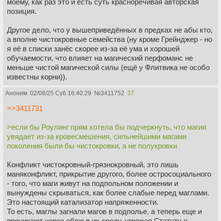
моему, как раз это и есть суть красноречивая авторская
позиция.
Другое дело, что у вышеприведённых в предках не абы кто,
а вполне чистокровные семейства (ну кроме Грейнджер - но
я её в списки занёс скорее из-за её ума и хорошей
обучаемости, что влияет на магический перфоманс не
меньше чистой магической силы (ещё у Флитвика не особо
известны корни)).
Аноним
02/08/25 Суб 16:40:29
№
3411752
37
>>3411731
>если бы Роулинг прям хотела бы подчеркнуть, что магия
увядает из-за кровесмешения, сильнейшими магами
поколения были бы чистокровки, а не полукровки
Конфликт чистокровный-грязнокровный, это лишь
маняконфликт, прикрытие другого, более остросоциального
- того, что маги живут на подпольном положении и
вынуждены скрываться, как более слабые перед маглами.
Это настоящий катализатор напряженности.
То есть, маглы загнали магов в подполье, а теперь еще и
проникают через еблю в их среду, угрожая Статуту о