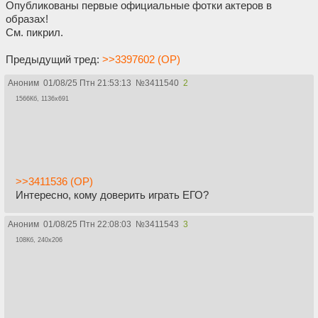
Опубликованы первые официальные фотки актеров в
образах!
См. пикрил.
Предыдущий тред:
>>3397602 (OP)
Аноним
01/08/25 Птн 21:53:13
№
3411540
2
1566Кб, 1136x691
>>3411536 (OP)
Интересно, кому доверить играть ЕГО?
Аноним
01/08/25 Птн 22:08:03
№
3411543
3
108Кб, 240x206