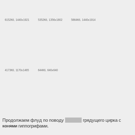
6152Кб, 1440x1921
5352Кб, 1356x1802
5864Кб, 1440x1914
4173Кб, 1170x1465
644Кб, 640x640
Продолжаем флуд по поводу
нескоро
грядущего цирка с
конями
гиппогрифами.