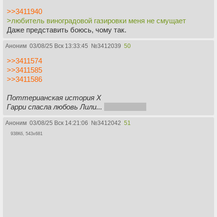
>>3411940
>любитель виноградовой газировки меня не смущает
Даже представить боюсь, чому так.
Аноним
03/08/25 Вск 13:33:45
№
3412039
50
>>3411574
>>3411585
>>3411586
Поттерианская история X
Гарри спасла любовь Лили...
к своей расе
Аноним
03/08/25 Вск 14:21:06
№
3412042
51
938Кб, 543x681