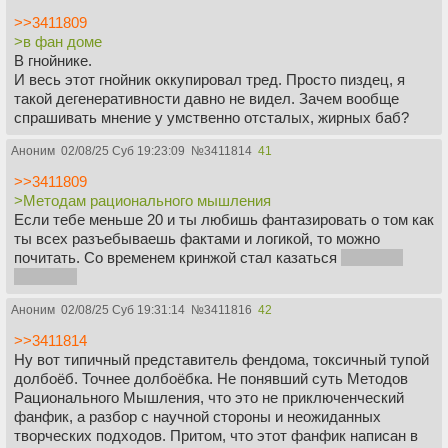
>>3411809
>в фан доме
В гнойнике.
И весь этот гнойник оккупировал тред. Просто пиздец, я
такой дегенеративности давно не видел. Зачем вообще
спрашивать мнение у умственно отсталых, жирных баб?
Аноним
02/08/25 Суб 19:23:09
№
3411814
41
>>3411809
>Методам рационального мышления
Если тебе меньше 20 и ты любишь фантазировать о том как
ты всех разъебываешь фактами и логикой, то можно
почитать. Со временем кринжой стал казаться
как и все
фанфики
Аноним
02/08/25 Суб 19:31:14
№
3411816
42
>>3411814
Ну вот типичный представитель фендома, токсичный тупой
долбоёб. Точнее долбоёбка. Не понявший суть Методов
Рационального Мышления, что это не приключенческий
фанфик, а разбор с научной стороны и неожиданных
творческих подходов. Притом, что этот фанфик написан в