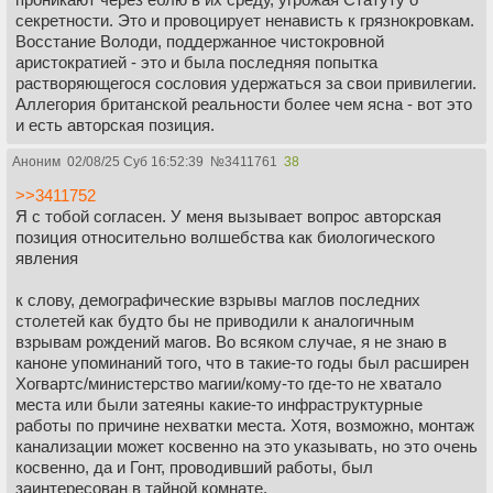
секретности. Это и провоцирует ненависть к грязнокровкам.
Восстание Володи, поддержанное чистокровной
аристократией - это и была последняя попытка
растворяющегося сословия удержаться за свои привилегии.
Аллегория британской реальности более чем ясна - вот это
и есть авторская позиция.
Аноним
02/08/25 Суб 16:52:39
№
3411761
38
>>3411752
Я с тобой согласен. У меня вызывает вопрос авторская
позиция относительно волшебства как биологического
явления
к слову, демографические взрывы маглов последних
столетей как будто бы не приводили к аналогичным
взрывам рождений магов. Во всяком случае, я не знаю в
каноне упоминаний того, что в такие-то годы был расширен
Хогвартс/министерство магии/кому-то где-то не хватало
места или были затеяны какие-то инфраструктурные
работы по причине нехватки места. Хотя, возможно, монтаж
канализации может косвенно на это указывать, но это очень
косвенно, да и Гонт, проводивший работы, был
заинтересован в тайной комнате.