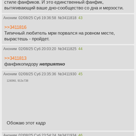
стиле фанфиков. И это единственный фанфик,
вытягивающий ваше дно-сообщество со дна и мерзости.
Аноним
02/08/25 Суб 19:36:58
№
3411818
43
>>3411816
Типичный любитель мрм порвался на ровном месте,
вырастешь - пройдет.
Аноним
02/08/25 Суб 20:03:20
№
3411825
44
>>3411813
фанфикопидору
неприятно
Аноним
02/08/25 Суб 23:35:36
№
3411930
45
1240Кб, 913x738
Обожаю этот кадр
Аноним
02/08/25 Суб 23:54:24
№
3411934
46