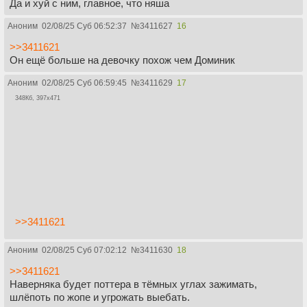
Да и хуй с ним, главное, что няша
Аноним
02/08/25 Суб 06:52:37
№
3411627
16
>>3411621
Он ещё больше на девочку похож чем Доминик
Аноним
02/08/25 Суб 06:59:45
№
3411629
17
348Кб, 397x471
>>3411621
Аноним
02/08/25 Суб 07:02:12
№
3411630
18
>>3411621
Наверняка будет поттера в тёмных углах зажимать,
шлёпоть по жопе и угрожать выебать.