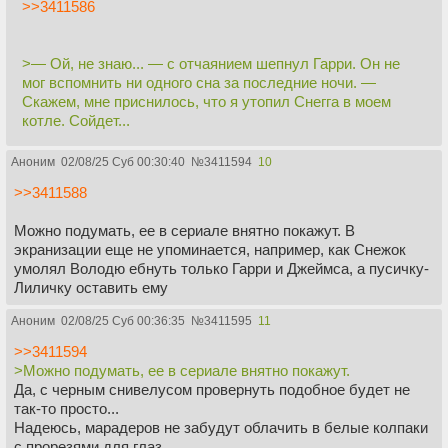
>>3411586
>— Ой, не знаю... — с отчаянием шепнул Гарри. Он не
мог вспомнить ни одного сна за последние ночи. —
Скажем, мне приснилось, что я утопил Снегга в моем
котле. Сойдет...
Аноним
02/08/25 Суб 00:30:40
№
3411594
10
>>3411588
Можно подумать, ее в сериале внятно покажут. В
экранизации еще не упоминается, например, как Снежок
умолял Володю ебнуть только Гарри и Джеймса, а пусичку-
Лиличку оставить ему
Аноним
02/08/25 Суб 00:36:35
№
3411595
11
>>3411594
>Можно подумать, ее в сериале внятно покажут.
Да, с черным снивелусом провернуть подобное будет не
так-то просто...
Надеюсь, марадеров не забудут облачить в белые колпаки
с прорезями для глаз.