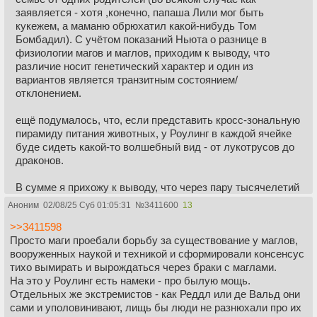
заявляется - хотя ,конечно, папаша Лили мог быть
кукежем, а маманю обрюхатил какой-нибудь Том
Бомбадил). С учётом показаний Ньюта о разнице в
физиологии магов и маглов, приходим к выводу, что
различие носит генетический характер и один из
вариантов является транзитным состоянием/
отклонением.
ещё подумалось, что, если представить кросс-зональную
пирамиду питания животных, у Роулинг в каждой ячейке
буде сидеть какой-то волшебный вид - от лукотрусов до
драконов.
В сумме я прихожу к выводу, что через пару тысячелетий
(десятков тысячелетий) маги и маглы должны как виды
Аноним
02/08/25 Суб 01:05:31
№
3411600
13
либо окончательно и принципиально разойтись, либо кто-
>>3411598
то из них должен раствориться в другом (т.е. все будут
Просто маги проебали борьбу за существование у маглов,
магами или маглами)
вооруженных наукой и техникой и сформировали консенсус
тихо вымирать и вырождаться через браки с маглами.
На это у Роулинг есть намеки - про былую мощь.
Отдельных же экстремистов - как Реддл или де Вальд они
сами и уполовинивают, лищь бы люди не разнюхали про их