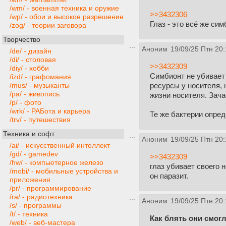
/wm/ - военная техника и оружие
>>3432306
/wp/ - обои и высокое разрешение
Глаз - это всё же си
/zog/ - теории заговора
Творчество
Аноним
19/09/25 Птн 20:
/de/ - дизайн
/di/ - столовая
>>3432309
/diy/ - хобби
Симбионт не убивает
/izd/ - графомания
ресурсы у носителя, 
/mus/ - музыканты
/pa/ - живопись
жизни носителя. Зача
/p/ - фото
/wrk/ - РАБота и карьера
Те же бактерии опред
/trv/ - путешествия
Техника и софт
Аноним
19/09/25 Птн 20:
/ai/ - искусственный интеллект
/gd/ - gamedev
>>3432309
/hw/ - компьютерное железо
глаз убивает своего 
/mobi/ - мобильные устройства и
он паразит.
приложения
/pr/ - программирование
/ra/ - радиотехника
Аноним
19/09/25 Птн 20:
/s/ - программы
/t/ - техника
Как блять они смог
/web/ - веб-мастера