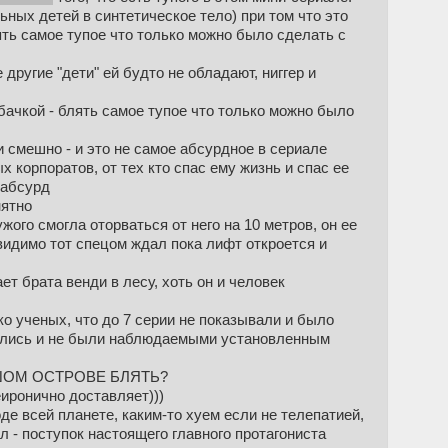
ьных детей в синтетическое тело) при том что это
лять самое тупое что только можно было сделать с
другие "дети" ей будто не обладают, ниггер и
обачкой - блять самое тупое что только можно было
и смешно - и это не самое абсурдное в сериале
х корпоратов, от тех кто спас ему жизнь и спас ее
 абсурд
нятно
жого смогла оторваться от него на 10 метров, он ее
 видимо тот спецом ждал пока лифт откроется и
ет брата венди в лесу, хоть он и человек
о ученых, что до 7 серии не показывали и было
нялись и не были наблюдаемыми установленным
ЬШОМ ОСТРОВЕ БЛЯТЬ?
неиронично доставляет)))
е всей планете, каким-то хуем если не телепатией,
л - поступок настоящего главного протагониста