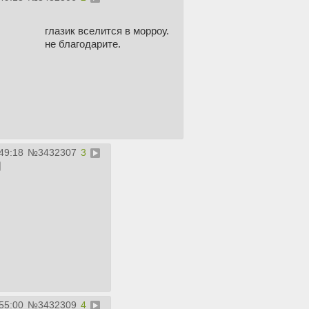
глазик вселится в морроу.
не благодарите.
49:18
№
3432307
3
55:00
№
3432309
4