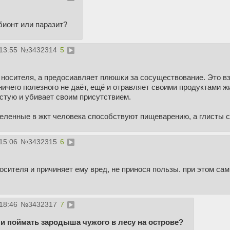
мбионт или паразит?
13:55
№
3432314
5
 носителя, а предосиавляет плюшки за сосуществование. Это в
ничего полезного не даёт, ещё и отравляет своими продуктами 
стую и убивает своим присутствием.
еленные в жкт человека способствуют пищеварению, а глисты с 
15:06
№
3432315
6
носителя и причиняет ему вред, не принося пользы. при этом са
18:46
№
3432317
7
ли поймать зародыша чужого в лесу на острове?