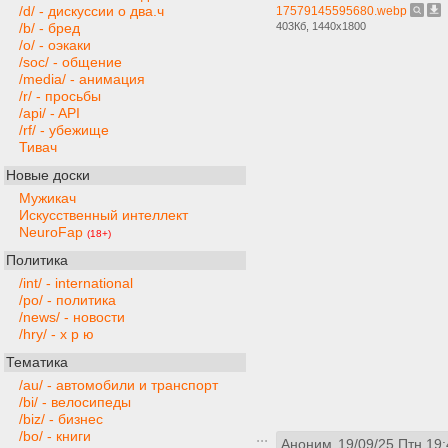
/d/ - дискуссии о два.ч
17579145595680.webp
403Кб, 1440x1800
/b/ - бред
/o/ - оэкаки
/soc/ - общение
/media/ - анимация
/r/ - просьбы
/api/ - API
/rf/ - убежище
Тивач
Новые доски
Мужикач
Искусственный интеллект
NeuroFap
(18+)
Политика
/int/ - international
/po/ - политика
/news/ - новости
/hry/ - х р ю
Тематика
/au/ - автомобили и транспорт
/bi/ - велосипеды
/biz/ - бизнес
/bo/ - книги
Аноним
19/09/25 Птн 19: