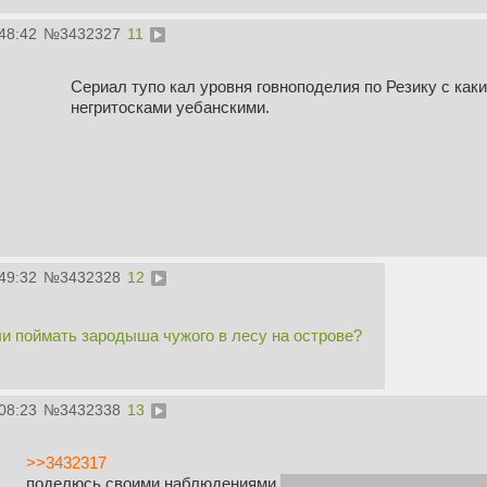
48:42
№
3432327
11
Сериал тупо кал уровня говноподелия по Резику с как
негритосками уебанскими.
49:32
№
3432328
12
ли поймать зародыша чужого в лесу на острове?
08:23
№
3432338
13
>>3432317
поделюсь своими наблюдениями
на которые всем похуй раз