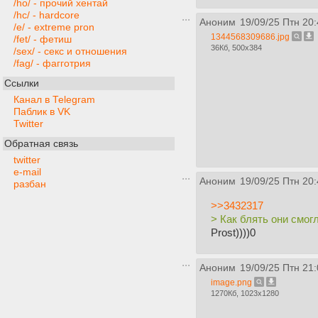
/ho/ - прочий хентай
/hc/ - hardcore
Аноним
19/09/25 Птн 20:
/e/ - extreme pron
1344568309686.jpg
/fet/ - фетиш
36Кб, 500x384
/sex/ - секс и отношения
/fag/ - фагготрия
Ссылки
Канал в Telegram
Паблик в VK
Twitter
Обратная связь
twitter
e-mail
Аноним
19/09/25 Птн 20:
разбан
>>3432317
> Как блять они смог
Prost))))0
Аноним
19/09/25 Птн 21:
image.png
1270Кб, 1023x1280