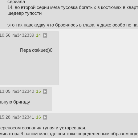
сериала
14. во второй серии мега тусовка богатых в костюмах в кварт
шедевр тупости
это так навскидку что бросилось в глаза, я даже особо не н
если еще порыться можно докапаться и до столба, можете е
10:56
№
3432339
14
сука как же горит у меня
Repa otakuet))0
я фанат франшизы и чувствую что меня отымели, наебали и
забористой когда высерали этот кал)))
фух, выговорился, падре, вообщем худшее что могло пройзой
фоне которого все остальные фильмы про чужого - шедевр
аревуар
13:05
№
3432340
15
льную бригаду
15:28
№
3432341
16
переносом сознания тупая и устаревшая.
рминатора 4 напомнило, где они тоже определенным образом по