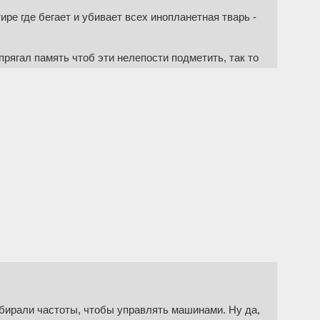
ире где бегает и убивает всех инопланетная тварь -
апрягал память чтоб эти нелепости подметить, так то
ще добавить бреда в сериале что я упустил
 наплевали, создатели хорошенько покурили
ти с франшизой это вот этот вот сериал-кал, на
дбирали частоты, чтобы управлять машинами. Ну да,