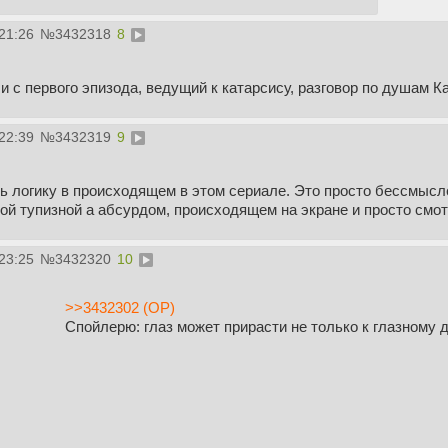
21:26
№
3432318
8
и с первого эпизода, ведущий к катарсису, разговор по душам 
22:39
№
3432319
9
ь логику в происходящем в этом сериале. Это просто бессмыслен
ой тупизной а абсурдом, происходящем на экране и просто смо
23:25
№
3432320
10
>>3432302 (OP)
Спойлерю: глаз может прирасти не только к глазному д