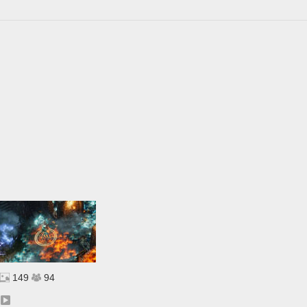
149
94