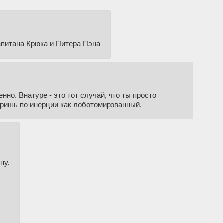
Капитана Крюка и Питера Пэна
но. Внатуре - это тот случай, что ты просто
тришь по инерции как лоботомированный.
ну.