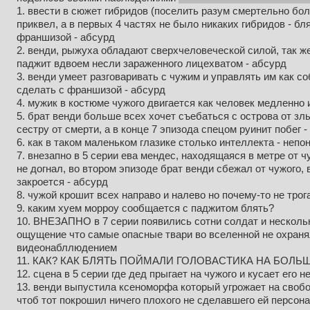
1. ввести в сюжет гибридов (поселить разум смертельно бол
приквел, а в первых 4 частях не было никаких гибридов - б
франшизой - абсурд
2. венди, рыжуха обладают сверхчеловеческой силой, так же 
паджит вдвоем несли зараженного лицехватом - абсурд
3. венди умеет разговаривать с чужим и управлять им как с
сделать с франшизой - абсурд
4. мужик в костюме чужого двигается как человек медленно 
5. брат венди больше всех хочет съебаться с острова от злы
сестру от смерти, а в конце 7 эпизода спецом руинит побег -
6. как в таком маленьком глазике столько интеллекта - непо
7. внезапно в 5 серии ева мендес, находящаяся в метре от чу
не догнал, во втором эпизоде брат венди сбежал от чужого,
закроется - абсурд
8. чужой крошит всех направо и налево но почему-то не трога
9. каким хуем морроу сообщается с паджитом блять?
10. ВНЕЗАПНО в 7 серии появились сотни солдат и нескольк
ощущение что самые опасные твари во вселенной не охра
видеонабллюдением
11. КАК? КАК БЛЯТЬ ПОЙМАЛИ ГОЛОВАСТИКА НА БОЛ
12. сцена в 5 серии где дед прыгает на чужого и кусает его 
13. венди выпустила ксеноморфа который угрожает на свобод
чтоб тот покрошил ничего плохого не сделавшего ей персона