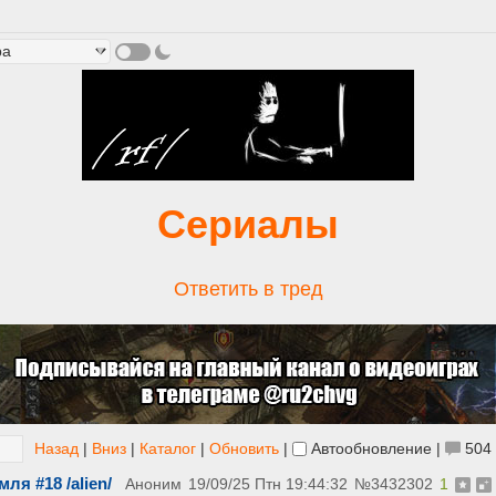
Сериалы
Ответить в тред
Назад
|
Вниз
|
Каталог
|
Обновить
|
Автообновление
|
504
ля #18 /alien/
Аноним
19/09/25 Птн 19:44:32
№
3432302
1