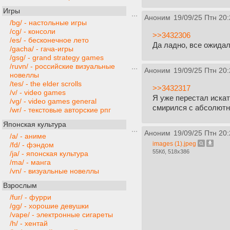
Игры
Аноним
19/09/25 Птн 20:
/bg/ - настольные игры
/cg/ - консоли
>>3432306
/es/ - бесконечное лето
Да ладно, все ожидал
/gacha/ - гача-игры
/gsg/ - grand strategy games
/ruvn/ - российские визуальные
Аноним
19/09/25 Птн 20:
новеллы
/tes/ - the elder scrolls
>>3432317
/v/ - video games
Я уже перестал искат
/vg/ - video games general
смирился с абсолютн
/wr/ - текстовые авторские рпг
Японская культура
Аноним
19/09/25 Птн 20:
/a/ - аниме
images (1).jpeg
/fd/ - фэндом
55Кб, 518x386
/ja/ - японская культура
/ma/ - манга
/vn/ - визуальные новеллы
Взрослым
/fur/ - фурри
/gg/ - хорошие девушки
/vape/ - электронные сигареты
/h/ - хентай