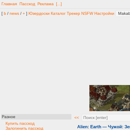
Главная
Пасскод
Реклама
[...]
[
b
/
news
/
+
]
Юзердоски
Каталог
Трекер
NSFW
Настройки
Разное
<<
Купить пасскод
Alien: Earth — Чужой: Зем
Залогинить пасскод