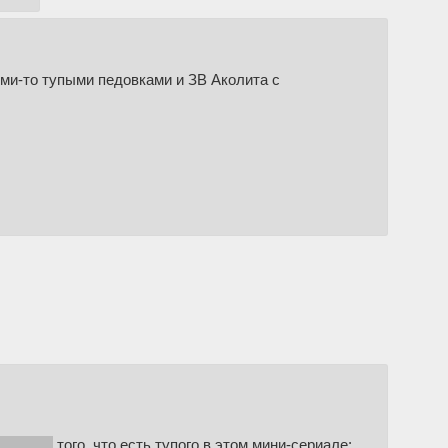
ими-то тупыми педовками и ЗВ Аколита с
умеется
того, что есть тупого в этом мини-сериале: