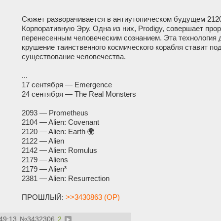
Сюжет разворачивается в антиутопическом будущем 2120 
Корпоративную Эру. Одна из них, Prodigy, совершает про
перенесенным человеческим сознанием. Эта технология д
крушение таинственного космического корабля ставит под
существование человечества.
...
17 сентября — Emergence
24 сентября — The Real Monsters
2093 — Prometheus
2104 — Alien: Covenant
2120 — Alien: Earth 🌍
2122 — Alien
2142 — Alien: Romulus
2179 — Aliens
2179 — Alien³
2381 — Alien: Resurrection
ПРОШЛЫЙ:
>>3430863 (OP)
49:13
№
3432306
2