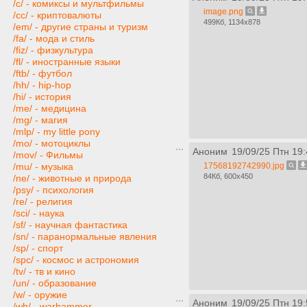
/c/ - комиксы и мультфильмы
image.png
/cc/ - криптовалюты
499Кб, 1134x878
/em/ - другие страны и туризм
/fa/ - мода и стиль
/fiz/ - физкультура
/fl/ - иностранные языки
/ftb/ - футбол
/hh/ - hip-hop
/hi/ - история
/me/ - медицина
/mg/ - магия
/mlp/ - my little pony
/mo/ - мотоциклы
Аноним
19/09/25 Птн 19:
/mov/ - Фильмы
17568192742990.jpg
/mu/ - музыка
84Кб, 600x450
/ne/ - животные и природа
/psy/ - психология
/re/ - религия
/sci/ - наука
/sf/ - научная фантастика
/sn/ - паранормальные явления
/sp/ - спорт
/spc/ - космос и астрономия
/tv/ - тв и кино
/un/ - образование
/w/ - оружие
Аноним
19/09/25 Птн 19:
/wh/ - warhammer