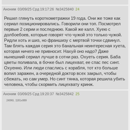
Аноним
03/09/25 Срд 19:17:26
№
3425840
24
Решил глянуть короткометражки 19 года. Они же тоже как
сериал позиционировались. Говорили они топ. Посмотрел
первые 2 серии и последнюю. Какой же калл. Хуею с
долбоебоев, которые говорят что чужой это только чужой.
Ридли хоть и шиз, но франшизу с мертвой точки сдвинул.
Там блять каждая серия это банальная неинтересная хуета,
которая ничего не привносит. Нахуй оно надо? Даже
нынешний сериал лучше в сотни раз. Охуеть серия. Баба
цветы поливала, в бочке был лицехват, ее спас пес синт.
Охуенно. Или люди спаслись с корабля, тот кто больше
вопил заражен, а очередной доктор всех закрыл, чтобы
сбежать, но сам умер. Но синт тянка, которая решила убить
человека, чтобы скормить лицехвату кринж.
Аноним
03/09/25 Срд 19:20:37
№
3425842
25
240Кб, 1181x889