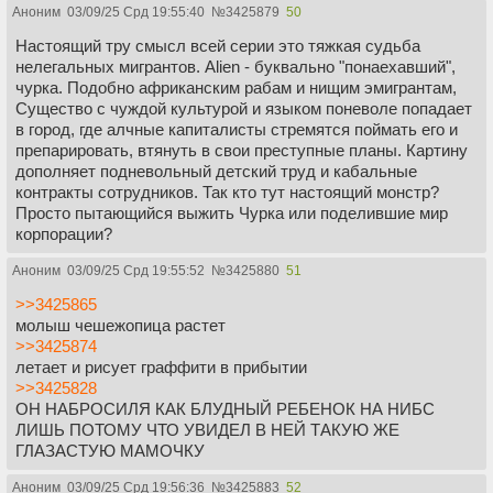
Аноним
03/09/25 Срд 19:55:40
№
3425879
50
Настоящий тру смысл всей серии это тяжкая судьба
нелегальных мигрантов. Alien - буквально "понаехавший",
чурка. Подобно африканским рабам и нищим эмигрантам,
Существо с чуждой культурой и языком поневоле попадает
в город, где алчные капиталисты стремятся поймать его и
препарировать, втянуть в свои преступные планы. Картину
дополняет подневольный детский труд и кабальные
контракты сотрудников. Так кто тут настоящий монстр?
Просто пытающийся выжить Чурка или поделившие мир
корпорации?
Аноним
03/09/25 Срд 19:55:52
№
3425880
51
>>3425865
молыш чешежопица растет
>>3425874
летает и рисует граффити в прибытии
>>3425828
ОН НАБРОСИЛЯ КАК БЛУДНЫЙ РЕБЕНОК НА НИБС
ЛИШЬ ПОТОМУ ЧТО УВИДЕЛ В НЕЙ ТАКУЮ ЖЕ
ГЛАЗАСТУЮ МАМОЧКУ
Аноним
03/09/25 Срд 19:56:36
№
3425883
52