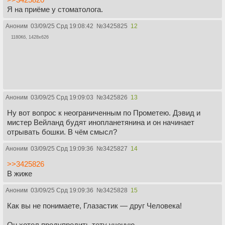
Я на приёме у стоматолога.
Аноним
03/09/25 Срд 19:08:42
№
3425825
12
1180Кб, 1428x626
Аноним
03/09/25 Срд 19:09:03
№
3425826
13
Ну вот вопрос к неограниченным по Прометею. Дэвид и
мистер Вейланд будят инопланетянина и он начинает
отрывать бошки. В чём смысл?
Аноним
03/09/25 Срд 19:09:36
№
3425827
14
>>3425826
В жиже
Аноним
03/09/25 Срд 19:09:36
№
3425828
15
Как вы не понимаете, Глазастик — друг Человека!
Он хотел предупредить тету ученую