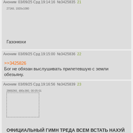
Аноним
03/09/25 Срд 19:14:16
№
3425835
21
271Кб, 1920x1080
Газонюхи
Аноним
03/09/25 Срд 19:15:00
№
3425836
22
>>3425826
Бог не обязан выслушивать прилетевшую с земли
обезьяну.
Аноним
03/09/25 Срд 19:16:56
№
3425839
23
28692Кб, 480x360, 00:05:01
ОФИЦИАЛЬНЫЙ ГИМН ТРЕДА ВСЕМ ВСТАТЬ НАХУЙ