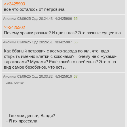
>>3425900
все что осталось от петровича
Аноним
03/09/25 Срд 20:24:43
№
3425906
65
>>3425902
Почему зрачки разные? И цвет глаз? Это разные существа.
Аноним
03/09/25 Срд 20:26:51
№
3425907
66
Как ёбаный петрович с космо-завода понял, что надо
открыть именно клетки с коконами? Почему не с жуками-
тараканами? Мухами? Ещё какой-то поебенью? Это ж на
вид самое безобиное, что есть.
Аноним
03/09/25 Срд 20:33:32
№
3425910
67
23Кб, 720x429
- Где мои деньги, Вэнди?
- Я их проссала