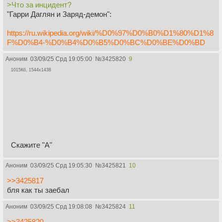
>Что за инцидент?
"Гарри Даглян и Заряд-демон":
https://ru.wikipedia.org/wiki/%D0%97%D0%B0%D1%80%D1%8
F%D0%B4-%D0%B4%D0%B5%D0%BC%D0%BE%D0%BD
Аноним
03/09/25 Срд 19:05:00
№
3425820
9
1015Кб, 1544x1438
Скажите "А"
Аноним
03/09/25 Срд 19:05:30
№
3425821
10
>>3425817
бля как ты заебал
Аноним
03/09/25 Срд 19:08:08
№
3425824
11
>>3425820