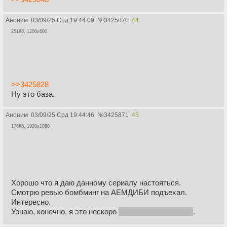
Аноним
03/09/25 Срд 19:44:09
№
3425870
44
251Кб, 1200x600
>>3425828
Ну это база.
Аноним
03/09/25 Срд 19:44:46
№
3425871
45
176Кб, 1920x1080
Хорошо что я даю данному сериалу настояться.
Смотрю ревью бомбминг на АЕМДИБИ подъехал.
Интересно.
Узнаю, конечно, я это нескоро
впадлу смотреть бля
.