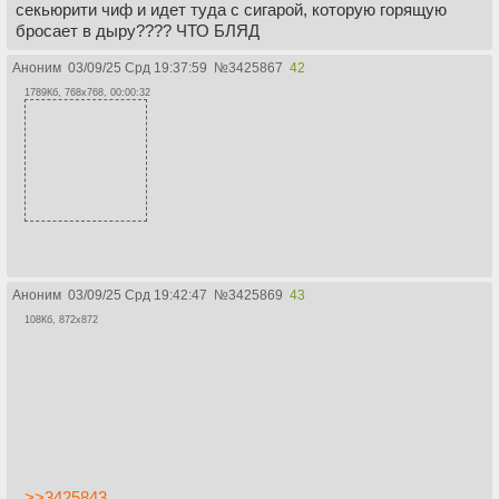
секьюрити чиф и идет туда с сигарой, которую горящую
бросает в дыру???? ЧТО БЛЯД
Аноним
03/09/25 Срд 19:37:59
№
3425867
42
1789Кб, 768x768, 00:00:32
Аноним
03/09/25 Срд 19:42:47
№
3425869
43
108Кб, 872x872
>>3425843