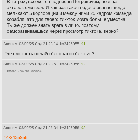
В титрах, все же, он подписан Петровичем, но я на
актеров смотрел. И как раз такая подача рваная, когда
мелькают 5 корпораций и между ними 25 кадром команда
корабля, это для твоего тик-ток мозга больше уместна.
Ты же должен знать врага в лицо, поэтому
саморазвиваешься через просмотр тиктока, верно?
Аноним
03/09/25 Срд 21:23:14
№
3425955
91
Где смотреть онлайн бесплатно без смс?!
Аноним
03/09/25 Срд 21:23:57
№
3425956
92
1658Кб, 768x768, 00:00:32
Аноним
03/09/25 Срд 21:28:34
№
3425958
93
>>3425955