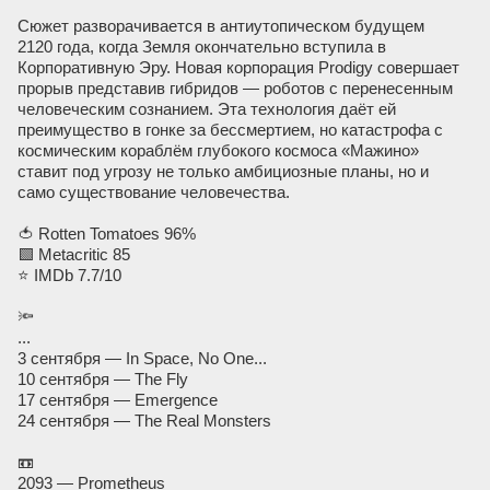
Сюжет разворачивается в антиутопическом будущем
2120 года, когда Земля окончательно вступила в
Корпоративную Эру. Новая корпорация Prodigy совершает
прорыв представив гибридов — роботов с перенесенным
человеческим сознанием. Эта технология даёт ей
преимущество в гонке за бессмертием, но катастрофа с
космическим кораблём глубокого космоса «Мажино»
ставит под угрозу не только амбициозные планы, но и
само существование человечества.
🍅 Rotten Tomatoes 96%
🟩 Metacritic 85
⭐ IMDb 7.7/10
🔦
...
3 сентября — In Space, No One...
10 сентября — The Fly
17 сентября — Emergence
24 сентября — The Real Monsters
📼
2093 — Prometheus