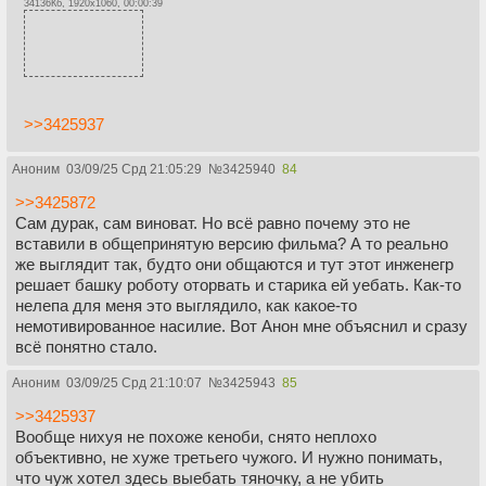
34136Кб, 1920x1060, 00:00:39
>>3425937
Аноним
03/09/25 Срд 21:05:29
№
3425940
84
>>3425872
Сам дурак, сам виноват. Но всё равно почему это не
вставили в общепринятую версию фильма? А то реально
же выглядит так, будто они общаются и тут этот инженегр
решает башку роботу оторвать и старика ей уебать. Как-то
нелепа для меня это выглядило, как какое-то
немотивированное насилие. Вот Анон мне объяснил и сразу
всё понятно стало.
Аноним
03/09/25 Срд 21:10:07
№
3425943
85
>>3425937
Вообще нихуя не похоже кеноби, снято неплохо
объективно, не хуже третьего чужого. И нужно понимать,
что чуж хотел здесь выебать тяночку, а не убить