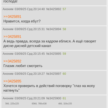
господа!
Аноним
03/09/25 Срд 20:14:40
№
3425892
57
>>3425891
Нравится, когда ебут?
Аноним
03/09/25 Срд 20:15:31
№
3425894
58
>>3425891
А ведь правда, всегда за кадром еблися. А ещё говорят
дисне-дисней детский канал
Аноним
03/09/25 Срд 20:15:45
№
3425895
59
>>3425892
Глазик любит смотреть
Аноним
03/09/25 Срд 20:19:27
№
3425897
60
>>3425895
Хочется проверить в действий поговорку "глаз на жопу
натянуть"
Аноним
03/09/25 Срд 20:21:09
№
3425900
61
5Кб, 225x225
65Кб, 780x438
4Кб, 324x155