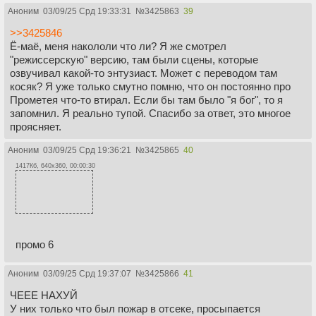
Аноним
03/09/25 Срд 19:33:31
№
3425863
39
>>3425846
Ё-маё, меня накололи что ли? Я же смотрел
"режиссерскую" версию, там были сцены, которые
озвучивал какой-то энтузиаст. Может с переводом там
косяк? Я уже только смутно помню, что он постоянно про
Прометея что-то втирал. Если бы там было "я бог", то я
запомнил. Я реально тупой. Спасибо за ответ, это многое
проясняет.
Аноним
03/09/25 Срд 19:36:21
№
3425865
40
1417Кб, 640x360, 00:00:30
промо 6
Аноним
03/09/25 Срд 19:37:07
№
3425866
41
ЧЕЕЕ НАХУЙ
У них только что был пожар в отсеке, просыпается