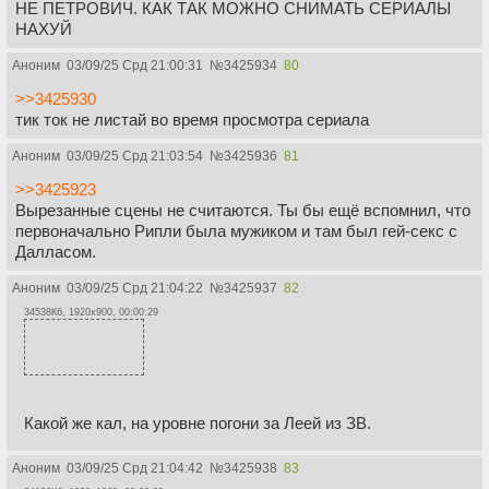
НЕ ПЕТРОВИЧ. КАК ТАК МОЖНО СНИМАТЬ СЕРИАЛЫ
НАХУЙ
Аноним
03/09/25 Срд 21:00:31
№
3425934
80
>>3425930
тик ток не листай во время просмотра сериала
Аноним
03/09/25 Срд 21:03:54
№
3425936
81
>>3425923
Вырезанные сцены не считаются. Ты бы ещё вспомнил, что
первоначально Рипли была мужиком и там был гей-секс с
Далласом.
Аноним
03/09/25 Срд 21:04:22
№
3425937
82
34538Кб, 1920x900, 00:00:29
Какой же кал, на уровне погони за Леей из ЗВ.
Аноним
03/09/25 Срд 21:04:42
№
3425938
83