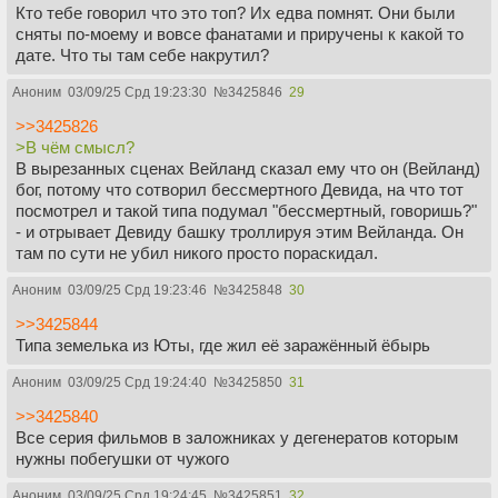
Кто тебе говорил что это топ? Их едва помнят. Они были
сняты по-моему и вовсе фанатами и приручены к какой то
дате. Что ты там себе накрутил?
Аноним
03/09/25 Срд 19:23:30
№
3425846
29
>>3425826
>В чём смысл?
В вырезанных сценах Вейланд сказал ему что он (Вейланд)
бог, потому что сотворил бессмертного Девида, на что тот
посмотрел и такой типа подумал "бессмертный, говоришь?"
- и отрывает Девиду башку троллируя этим Вейланда. Он
там по сути не убил никого просто пораскидал.
Аноним
03/09/25 Срд 19:23:46
№
3425848
30
>>3425844
Типа земелька из Юты, где жил её заражённый ёбырь
Аноним
03/09/25 Срд 19:24:40
№
3425850
31
>>3425840
Все серия фильмов в заложниках у дегенератов которым
нужны побегушки от чужого
Аноним
03/09/25 Срд 19:24:45
№
3425851
32