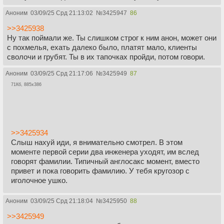
Аноним
03/09/25 Срд 21:13:02
№
3425947
86
>>3425938
Ну так поймали же. Ты слишком строг к ним анон, может они
с похмелья, ехать далеко было, платят мало, клиенты
сволочи и грубят. Ты в их тапочках пройди, потом говори.
Аноним
03/09/25 Срд 21:17:06
№
3425949
87
71Кб, 885x386
>>3425934
Слыш нахуй иди, я внимательно смотрел. В этом
моменте первой серии два инженера уходят, им вслед
говорят фамилии. Типичный англосакс момент, вместо
привет и пока говорить фамилию. У тебя кругозор с
иголочное ушко.
Аноним
03/09/25 Срд 21:18:04
№
3425950
88
>>3425949