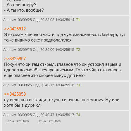
- А если помру?
- А ты кто, вообще?
Аноним
03/09/25 Срд 20:38:03
№
3425914
71
>>3425912
Это омаж к первой части, где чуж изнасиловал Ламберт, тут
тоже видимо секс предполагался
Аноним
03/09/25 Срд 20:39:00
№
3425915
72
>>3425907
Похуй что он там открыл, главное что он устроил взрыв и
сделал космолёт неуправляемым. То что яйцо оказалось
ещё опаснее это скорее минус для него.
Аноним
03/09/25 Срд 20:40:15
№
3425916
73
>>3425853
ну ведь она выглядит скучно и очень по земному. Ну или
хотя бы в духе хл
Аноним
03/09/25 Срд 20:40:47
№
3425917
74
187Кб, 1920x1080
211Кб, 1920x1080