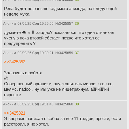
Репа будет не раньше седьмого эпизода, на следующей
неделе муха
Аноним
03/09/25 Срд 19:29:56
№
3425857
36
думаете 👁️ и 🐛 заодно? показалось что один отвлекал
ученую пока второй сбегает, позже что хотел ее
предупредить ?
Аноним
03/09/25 Срд 19:30:21
№
3425859
37
>>3425853
Залазишь в робота
@
Совершенный организм, опустошитель миров: кхе-кхе,
мнямс, nadooli, ну мы уже не лицетрахнум, аййййййй
ниреште
Аноним
03/09/25 Срд 19:31:45
№
3425860
38
>>3425821
Я впервые написал о сабах за все 11 тредов, прости, если
расстроил, я не хотел.