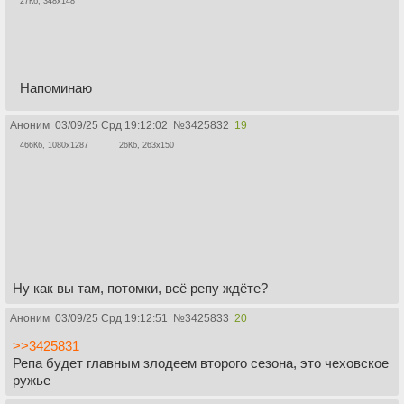
27Кб, 348x148
Напоминаю
Аноним
03/09/25 Срд 19:12:02
№
3425832
19
466Кб, 1080x1287
26Кб, 263x150
Ну как вы там, потомки, всё репу ждёте?
Аноним
03/09/25 Срд 19:12:51
№
3425833
20
>>3425831
Репа будет главным злодеем второго сезона, это чеховское
ружье