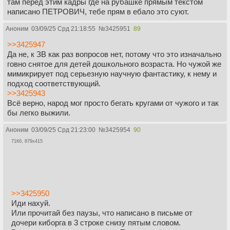
там перед этим кадры где на рубашке прямым текстом
написано ПЕТРОВИЧ, тебе прям в ебало это суют.
Аноним
03/09/25 Срд 21:18:55
№
3425951
89
>>3425947
Да не, к ЗВ как раз вопросов нет, потому что это изначально
говно снятое для детей дошкольного возраста. Но чужой же
мимикрирует под серьезную научную фантастику, к нему и
подход соответствующий.
>>3425943
Всё верно, народ мог просто бегать кругами от чужого и так
бы легко выжили.
Аноним
03/09/25 Срд 21:23:00
№
3425954
90
71Кб, 879x415
>>3425950
Иди нахуй.
Или прочитай без паузы, что написано в письме от
дочери киборга в 3 строке снизу пятым словом.