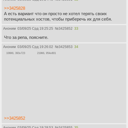
>>3425828
А есть вариант что он просто не хотел терять своих
потенциальных хостов, чтобы приберечь их для себя.
Аноним
03/09/25 Срд 19:25:25
№
3425852
33
Что за репа, поясните.
Аноним
03/09/25 Срд 19:26:02
№
3425853
34
106Кб, 393x723
219Кб, 954x801
>>3425852
Аноним
03/09/25 Срд 19:28:53
№
3425855
35