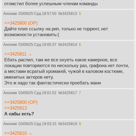
отомстил более успешным членам команды
Аноним
03/09/25 Срд 18:57:50
№
3425813
5
>>3425800 (OP)
Дайте плиз ссылку на рип, только не торрент, нет
возможности установить:(
Аноним
03/09/25 Срд 19:00:37
№
3425814
6
>>3425811 →
Ебать распил, там же все охуеть какое камерное, все
локации повторяются по нескольку раз, графона нет почти,
а местами всратый хромакей, чужой в каловом костюме,
именитых актеров нету.
Это ж надо так фантастически проебать мани
Аноним
03/09/25 Срд 19:01:52
№
3425817
7
>>3425800 (OP)
>>3425813
А сабы есть?
Аноним
03/09/25 Срд 19:03:15
№
3425819
8
>>3425810 →