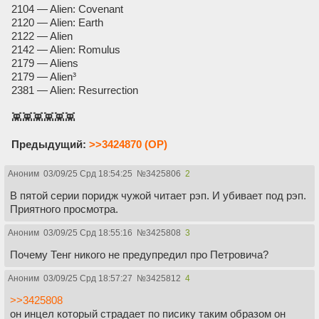
2104 — Alien: Covenant
2120 — Alien: Earth
2122 — Alien
2142 — Alien: Romulus
2179 — Aliens
2179 — Alien³
2381 — Alien: Resurrection
👾👾👾👾👾👾
Предыдущий:
>>3424870 (OP)
Аноним
03/09/25 Срд 18:54:25
№
3425806
2
В пятой серии поридж чужой читает рэп. И убивает под рэп.
Приятного просмотра.
Аноним
03/09/25 Срд 18:55:16
№
3425808
3
Почему Тенг никого не предупредил про Петровича?
Аноним
03/09/25 Срд 18:57:27
№
3425812
4
>>3425808
он инцел который страдает по писику таким образом он