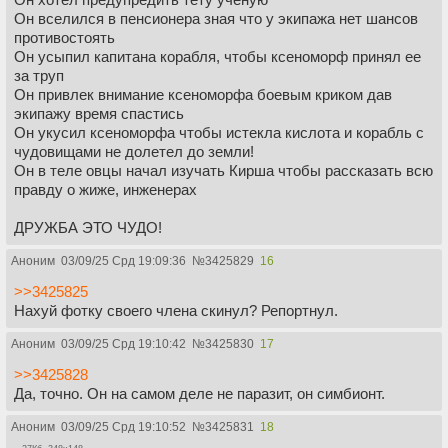
Он вселился в пенсионера зная что у экипажа нет шансов
противостоять
Он усыпил капитана корабля, чтобы ксеноморф принял ее
за труп
Он привлек внимание ксеноморфа боевым криком дав
экипажу время спастись
Он укусил ксеноморфа чтобы истекла кислота и корабль с
чудовищами не долетел до земли!
Он в теле овцы начал изучать Кирша чтобы рассказать всю
правду о жиже, инженерах
ДРУЖБА ЭТО ЧУДО!
Аноним
03/09/25 Срд 19:09:36
№
3425829
16
>>3425825
Нахуй фотку своего члена скинул? Репортнул.
Аноним
03/09/25 Срд 19:10:42
№
3425830
17
>>3425828
Да, точно. Он на самом деле не паразит, он симбионт.
Аноним
03/09/25 Срд 19:10:52
№
3425831
18