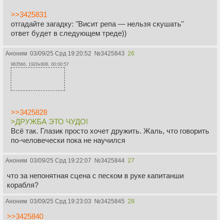
>>3425831
отгадайте загадку: "Висит репа — нельзя скушать"
ответ будет в следующем треде))
Аноним
03/09/25 Срд 19:20:52
№
3425843
26
9635Кб, 1920x808, 00:00:57
>>3425828
>ДРУЖБА ЭТО ЧУДО!
Всё так. Глазик просто хочет дружить. Жаль, что говорить
по-человечески пока не научился
Аноним
03/09/25 Срд 19:22:07
№
3425844
27
что за непонятная сцена с песком в руке капитанши
корабля?
Аноним
03/09/25 Срд 19:23:03
№
3425845
28
>>3425840