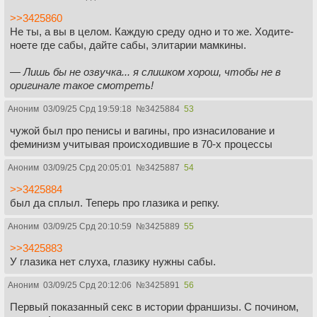
>>3425860
Не ты, а вы в целом. Каждую среду одно и то же. Ходите-
ноете где сабы, дайте сабы, элитарии мамкины.
— Лишь бы не озвучка... я слишком хорош, чтобы не в
оригинале такое смотреть!
Аноним
03/09/25 Срд 19:59:18
№
3425884
53
чужой был про пенисы и вагины, про изнасилование и
феминизм учитывая происходившие в 70-х процессы
Аноним
03/09/25 Срд 20:05:01
№
3425887
54
>>3425884
был да сплыл. Теперь про глазика и репку.
Аноним
03/09/25 Срд 20:10:59
№
3425889
55
>>3425883
У глазика нет слуха, глазику нужны сабы.
Аноним
03/09/25 Срд 20:12:06
№
3425891
56
Первый показанный секс в истории франшизы. С почином,