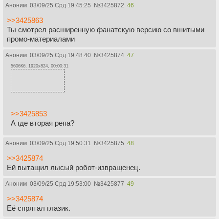
Аноним
03/09/25 Срд 19:45:25
№
3425872
46
>>3425863
Ты смотрел расширенную фанатскую версию со вшитыми
промо-материалами
Аноним
03/09/25 Срд 19:48:40
№
3425874
47
5606Кб, 1920x824, 00:00:31
>>3425853
А где вторая репа?
Аноним
03/09/25 Срд 19:50:31
№
3425875
48
>>3425874
Ей вытащил лысый робот-извращенец.
Аноним
03/09/25 Срд 19:53:00
№
3425877
49
>>3425874
Её спрятал глазик.