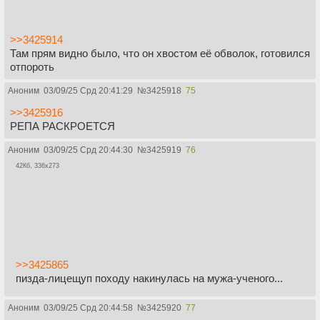
>>3425914
Там прям видно было, что он хвостом её обволок, готовился
отпороть
Аноним
03/09/25 Срд 20:41:29
№
3425918
75
>>3425916
РЕПА РАСКРОЕТСЯ
Аноним
03/09/25 Срд 20:44:30
№
3425919
76
42Кб, 336x273
>>3425865
пизда-лицещуп походу накинулась на мужа-ученого...
Аноним
03/09/25 Срд 20:44:58
№
3425920
77