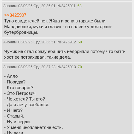
Аноним
03/09/25 Срд 20:36:01
№
3425911
68
>>3425907
Тупо свидетелей нет. Яйца и репа в гараже были.
Мандавошки, мухи и глазик - на палеве у докторши-
бутербродницы.
Аноним
03/09/25 Срд 20:36:51
№
3425912
69
Чужик не стал сразу ебашить недорипли потому что батя-
хост ее потрахивал, такие дела.
Аноним
03/09/25 Срд 20:37:28
№
3425913
70
- Алло
- Поридж?
- Кто говорит?
- Это Петрович
- Че хотел? Ты кто?
- Да я лечу, заебался.
- И чего?
- Старый.
- Ну и перди.
- У меня инопланетяне есть.
- Ну вези.