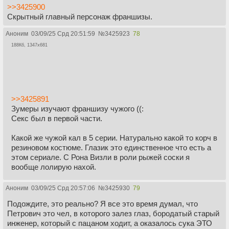
>>3425900
Скрытный главный персонаж франшизы.
Аноним
03/09/25 Срд 20:51:59
№
3425923
78
188Кб, 1347x681
>>3425891
Зумеры изучают франшизу чужого ((:
Секс был в первой части.
Какой же чужой кал в 5 серии. Натурально какой то корч в
резиновом костюме. Глазик это единственное что есть а
этом сериале. С Рона Визли в роли рыжей соски я
вообще лолирую нахой.
Аноним
03/09/25 Срд 20:57:06
№
3425930
79
Подождите, это реально? Я все это время думал, что
Петрович это чел, в которого залез глаз, бородатый старый
инженер, который с пацаном ходит, а оказалось сука ЭТО