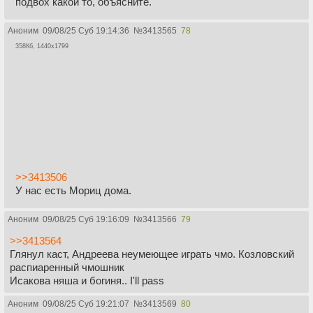
подвох какой то, объясните.
Аноним
09/08/25 Суб 19:14:36
№
3413565
78
358Кб, 1440x1799
>>3413506
У нас есть Мориц дома.
Аноним
09/08/25 Суб 19:16:09
№
3413566
79
>>3413564
Глянул каст, Андреева неумеющее играть чмо. Козловский
распиаренный чмошник
Исакова няша и богиня.. I'll pass
Аноним
09/08/25 Суб 19:21:07
№
3413569
80