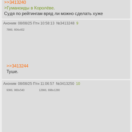
>>3413240
>Гуманоиды в Королёве.
Судя по рейтингам вряд ли можно сделать хуже
Аноним
08/08/25 Птн 10:58:13
№
3413248
9
76Кб, 604x402
>>3413244
Туше.
Аноним
08/08/25 Птн 11:06:57
№
3413250
10
93Кб, 960x540
126Кб, 698x1280