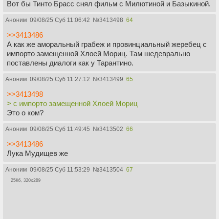
Вот бы Тинто Брасс снял фильм с Милютиной и Базыкиной.
Аноним
09/08/25 Суб 11:06:42
№
3413498
64
>>3413486
А как же аморальный грабеж и провинциальный жеребец с
импорто замещенной Хлоей Мориц. Там шедеврально
поставлены диалоги как у Тарантино.
Аноним
09/08/25 Суб 11:27:12
№
3413499
65
>>3413498
> с импорто замещенной Хлоей Мориц
Это о ком?
Аноним
09/08/25 Суб 11:49:45
№
3413502
66
>>3413486
Лука Мудищев же
Аноним
09/08/25 Суб 11:53:29
№
3413504
67
25Кб, 320x289