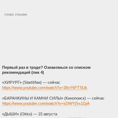
17834Кб, 5730x8899
Первый раз в трэде? Ознакомься со списком
рекомендаций (пик 4)
«ХИРУРГ» (Start/Иви) — сейчас
https://www.youtube.com/watch?v=30vY6FTTiUk
«БАРАНКИНЫ И КАМНИ СИЛЫ» (Кинопоиск) — сейчас
https://www.youtube.com/watch?v=sDWYjSvJZpA
«ДЫШИ» (Okko) — 15 августа