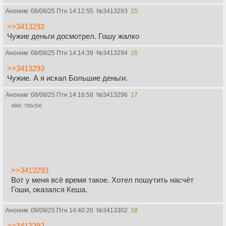
Аноним
08/08/25 Птн 14:12:55
№
3413293
15
>>3413292
Чужие деньги досмотрел. Гошу жалко
Аноним
08/08/25 Птн 14:14:39
№
3413294
16
>>3413293
Чужие. А я искал Большие деньги.
Аноним
08/08/25 Птн 14:16:58
№
3413296
17
46Кб, 700x500
>>3413293
Вот у меня всё время такое. Хотел пошутить насчёт
Гоши, оказался Кеша.
Аноним
08/08/25 Птн 14:40:20
№
3413302
18
>>3413292