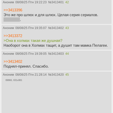
Аноним
08/08/25 Птн 19:22:23
№
3413401
42
>>3413396
Это же про шлюх и для шлюх. Целая серия сериалов.
Шлюхкор
.
Аноним
08/08/25 Птн 19:35:07
№
3413402
43
>>3413372
>Она в холмах такая же душная?
Наоборот она в Холмах тащит, а душит там мамка Пелагеи.
Аноним
08/08/25 Птн 19:39:05
№
3413403
44
>>3413402
Поднял-принял. Спасибо.
Аноним
08/08/25 Птн 21:28:14
№
3413420
45
696Кб, 631x861