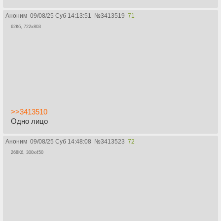
Аноним
09/08/25 Суб 14:13:51
№
3413519
71
62Кб, 722x803
>>3413510
Одно лицо
Аноним
09/08/25 Суб 14:48:08
№
3413523
72
268Кб, 300x450