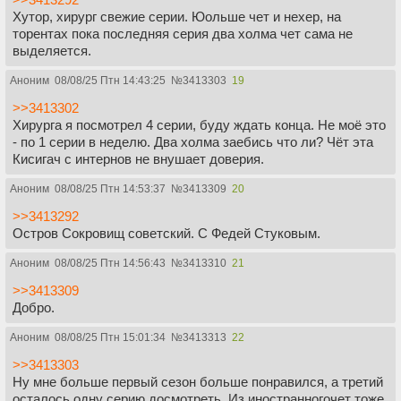
Хутор, хирург свежие серии. Юольше чет и нехер, на
торентах пока последняя серия два холма чет сама не
выделяется.
Аноним
08/08/25 Птн 14:43:25
№
3413303
19
>>3413302
Хирурга я посмотрел 4 серии, буду ждать конца. Не моё это
- по 1 серии в неделю. Два холма заебись что ли? Чёт эта
Кисигач с интернов не внушает доверия.
Аноним
08/08/25 Птн 14:53:37
№
3413309
20
>>3413292
Остров Сокровищ советский. С Федей Стуковым.
Аноним
08/08/25 Птн 14:56:43
№
3413310
21
>>3413309
Добро.
Аноним
08/08/25 Птн 15:01:34
№
3413313
22
>>3413303
Ну мне больше первый сезон больше понравился, а третий
осталось одну серию досмотреть. Из иностранногочет тоже