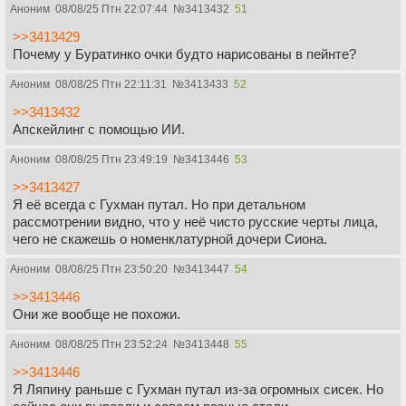
Аноним
08/08/25 Птн 22:07:44
№
3413432
51
>>3413429
Почему у Буратинко очки будто нарисованы в пейнте?
Аноним
08/08/25 Птн 22:11:31
№
3413433
52
>>3413432
Апскейлинг с помощью ИИ.
Аноним
08/08/25 Птн 23:49:19
№
3413446
53
>>3413427
Я её всегда с Гухман путал. Но при детальном
рассмотрении видно, что у неё чисто русские черты лица,
чего не скажешь о номенклатурной дочери Сиона.
Аноним
08/08/25 Птн 23:50:20
№
3413447
54
>>3413446
Они же вообще не похожи.
Аноним
08/08/25 Птн 23:52:24
№
3413448
55
>>3413446
Я Ляпину раньше с Гухман путал из-за огромных сисек. Но