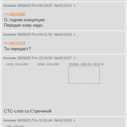
Аноним
08/08/25 Птн 09:19:55
№
3413214
3
>>3413208
О, годная концепция.
Передал кому надо.
Аноним
08/08/25 Птн 09:21:02
№
3413216
4
>>3413214
Ты передаст?
Аноним
08/08/25 Птн 10:24:55
№
3413237
5
141Кб, 1024x1280
195Кб, 1024x1280
16192Кб, 1280x720, 00:01:00
СТС-слоп со Стречиной
Аноним
08/08/25 Птн 10:41:44
№
3413240
6
63Кб, 875x460