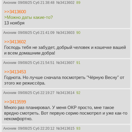
Аноним
09/08/25 Суб 21:38:48
№
3413602
89
>>3413600
>Можно даты какие-то?
13 ноября
Аноним
09/08/25 Суб 21:41:09
№
3413603
90
>>3413602
Господь тебя не забудет, добрый человек и кошечке вашей
и всем домашним добра!
Аноним
09/08/25 Суб 21:54:51
№
3413607
91
>>3413453
Годнота. Но лучше сначала посмотреть "Чёрную Весну" от
этого же режиссёра.
Аноним
09/08/25 Суб 22:19:27
№
3413614
92
>>3413599
Много раз планировал. У меня ОКР просто, мне такое
вредно смотреть. Вот первую серию посмотрел и уже как-то
некомфортно.
Аноним
09/08/25 Суб 22:20:12
№
3413615
93