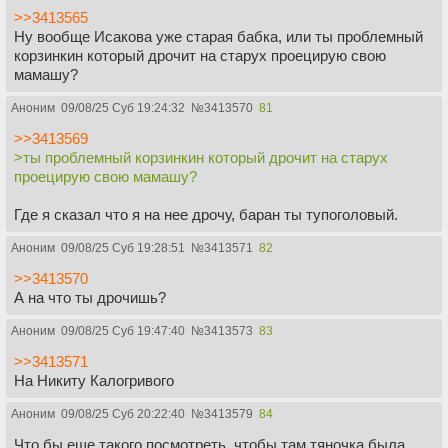
>>3413565
Ну вообще Исакова уже старая бабка, или ты проблемный
корзинкин который дрочит на старух проецирую свою
мамашу?
Аноним
09/08/25 Суб 19:24:32
№
3413570
81
>>3413569
>ты проблемный корзинкин который дрочит на старух
проецирую свою мамашу?
Где я сказал что я на нее дрочу, баран ты тупоголовый.
Аноним
09/08/25 Суб 19:28:51
№
3413571
82
>>3413570
А на что ты дрочишь?
Аноним
09/08/25 Суб 19:47:40
№
3413573
83
>>3413571
На Никиту Калогривого
Аноним
09/08/25 Суб 20:22:40
№
3413579
84
Что бы еще такого посмотреть, чтобы там тяночка была