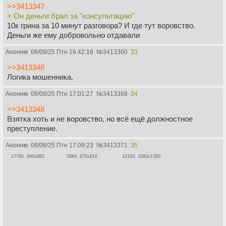
>>3413347
> Он деньги брал за "консультацию"
10к грина за 10 минут разговора? И где тут воровство.
Деньги же ему добровольно отдавали
Аноним
08/08/25 Птн 16:42:16
№
3413360
33
>>3413348
Логика мошенника.
Аноним
08/08/25 Птн 17:01:27
№
3413368
34
>>3413348
Взятка хоть и не воровство, но всё ещё должностное
преступление.
Аноним
08/08/25 Птн 17:09:23
№
3413371
35
177Кб, 690x862
56Кб, 670x816
141Кб, 1080x1350