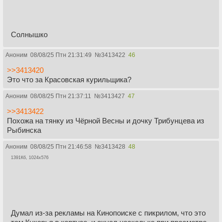
Солнышко
Аноним
08/08/25 Птн 21:31:49
№
3413422
46
>>3413420
Это что за Красовская курильщика?
Аноним
08/08/25 Птн 21:37:11
№
3413427
47
>>3413422
Похожа на тянку из Чёрной Весны и дочку Трибунцева из
Рыбинска
Аноним
08/08/25 Птн 21:46:58
№
3413428
48
1391Кб, 1024x576
Думал из-за рекламы на Кинопоиске с пикрилом, что это