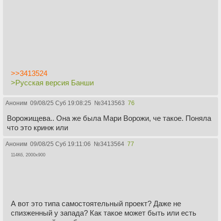
>>3413524
>Русская версия Банши
Аноним
09/08/25 Суб 19:08:25
№
3413563
76
Ворожищева.. Она же была Мари Ворожи, че такое. Поняла
что это кринж или
Аноним
09/08/25 Суб 19:11:06
№
3413564
77
114Кб, 2000x900
А вот это типа самостоятельный проект? Даже не
спизженный у запада? Как такое может быть или есть