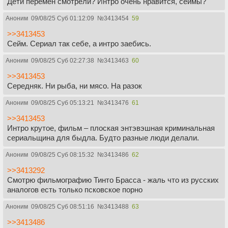
Дети перемен смотрели? Интро очень нравится, сеймы?
Аноним
09/08/25 Суб 01:12:09
№
3413454
59
>>3413453
Сейм. Сериал так себе, а интро заебись.
Аноним
09/08/25 Суб 02:27:38
№
3413463
60
>>3413453
Середняк. Ни рыба, ни мясо. На разок
Аноним
09/08/25 Суб 05:13:21
№
3413476
61
>>3413453
Интро крутое, фильм – плоская энтэвэшная криминальная
сериальщина для быдла. Будто разные люди делали.
Аноним
09/08/25 Суб 08:15:32
№
3413486
62
>>3413292
Смотрю фильмографию Тинто Брасса - жаль что из русских
аналогов есть только псковское порно
Аноним
09/08/25 Суб 08:51:16
№
3413488
63
>>3413486