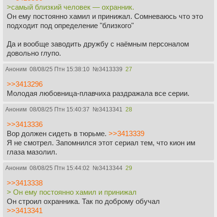
>самый близкий человек — охранник.
Он ему постоянно хамил и принижал. Сомневаюсь что это
подходит под определение "близкого"
Да и вообще заводить дружбу с наёмным персоналом
довольно глупо.
Аноним
08/08/25 Птн 15:38:10
№
3413339
27
>>3413296
Молодая любовница-плавчиха раздражала все серии.
Аноним
08/08/25 Птн 15:40:37
№
3413341
28
>>3413336
Вор должен сидеть в тюрьме.
>>3413339
Я не смотрел. Запомнился этот сериал тем, что кион им
глаза мазолил.
Аноним
08/08/25 Птн 15:44:02
№
3413344
29
>>3413338
> Он ему постоянно хамил и принижал
Он строил охранника. Так по доброму обучал
>>3413341