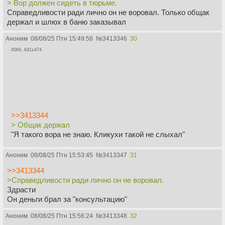
> Вор должен сидеть в тюрьме.
Справедливости ради лично он не воровал. Только общак
держал и шлюх в баню заказывал
Аноним
08/08/25 Птн 15:49:58
№
3413346
30
45Кб, 641x474
>>3413344
> Общак держал
"Я такого вора не знаю. Кликухи такой не слыхал"
Аноним
08/08/25 Птн 15:53:45
№
3413347
31
>>3413344
>Справедливости ради лично он не воровал.
Здрасти
Он деньги брал за "консультацию"
Аноним
08/08/25 Птн 15:56:24
№
3413348
32