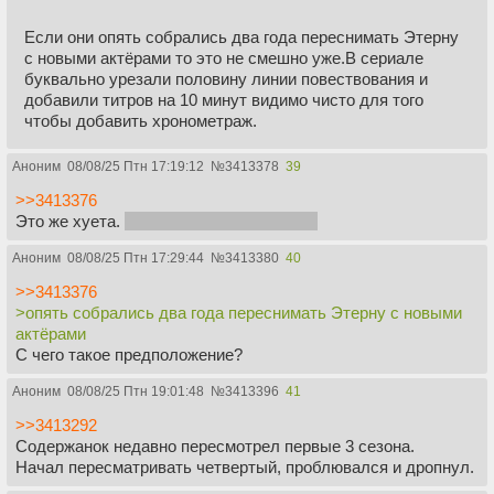
Если они опять собрались два года переснимать Этерну
с новыми актёрами то это не смешно уже.В сериале
буквально урезали половину линии повествования и
добавили титров на 10 минут видимо чисто для того
чтобы добавить хронометраж.
Аноним
08/08/25 Птн 17:19:12
№
3413378
39
>>3413376
Это же хуета.
Не смотрел, но осуждаю.
Аноним
08/08/25 Птн 17:29:44
№
3413380
40
>>3413376
>опять собрались два года переснимать Этерну с новыми
актёрами
С чего такое предположение?
Аноним
08/08/25 Птн 19:01:48
№
3413396
41
>>3413292
Содержанок недавно пересмотрел первые 3 сезона.
Начал пересматривать четвертый, проблювался и дропнул.