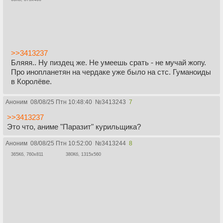
>>3413237
Бляяя.. Ну пиздец же. Не умеешь срать - не мучай жопу.
Про инопланетян на чердаке уже было на стс. Гуманоиды
в Королёве.
Аноним
08/08/25 Птн 10:48:40
№
3413243
7
>>3413237
Это что, аниме "Паразит" курильщика?
Аноним
08/08/25 Птн 10:52:00
№
3413244
8
365Кб, 760x811
380Кб, 1315x560