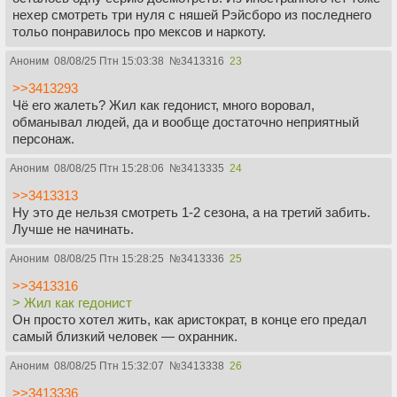
нехер смотреть три нуля с няшей Рэйсборо из последнего
тольо понравилось про мексов и наркоту.
Аноним
08/08/25 Птн 15:03:38
№
3413316
23
>>3413293
Чё его жалеть? Жил как гедонист, много воровал,
обманывал людей, да и вообще достаточно неприятный
персонаж.
Аноним
08/08/25 Птн 15:28:06
№
3413335
24
>>3413313
Ну это де нельзя смотреть 1-2 сезона, а на третий забить.
Лучше не начинать.
Аноним
08/08/25 Птн 15:28:25
№
3413336
25
>>3413316
> Жил как гедонист
Он просто хотел жить, как аристократ, в конце его предал
самый близкий человек — охранник.
Аноним
08/08/25 Птн 15:32:07
№
3413338
26
>>3413336