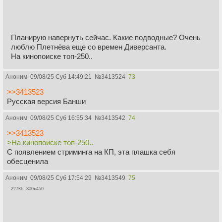
Планирую навернуть сейчас. Какие подводные? Очень
люблю Плетнёва еще со времен Диверсанта.
На кинопоиске топ-250..
Аноним
09/08/25 Суб 14:49:21
№
3413524
73
>>3413523
Русская версия Банши
Аноним
09/08/25 Суб 16:55:34
№
3413542
74
>>3413523
>На кинопоиске топ-250..
С появлением стриминга на КП, эта плашка себя
обесценила
Аноним
09/08/25 Суб 17:54:29
№
3413549
75
227Кб, 300x450