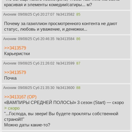
красивая и элементы комедии/сатиры... м?
Аноним
09/08/25 Суб 20:27:07
№
3413582
85
Почему за газиллион просмотренного контента не дают
статус, любовь и уважение, и денюжки...
Аноним
09/08/25 Суб 20:46:35
№
3413584
86
>>3413579
Карьеристки
Аноним
09/08/25 Суб 21:26:02
№
3413599
87
>>3413579
Почка
Аноним
09/08/25 Суб 21:35:30
№
3413600
88
>>3413167 (OP)
«ВАМПИРЫ СРЕДНЕЙ ПОЛОСЫ» 3 сезон (Start) — скоро
> скоро
"...Господа, вы звери! Вы будете прокляты собственной
страной!!"
Можно даты какие-то?