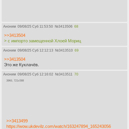
Аноним
09/08/25 Суб 11:53:50
№
3413506
68
>>3413504
> с импорто замещенной Хлоей Мориц
Аноним
09/08/25 Суб 12:12:13
№
3413510
69
>>3413504
Это же Куклачёв.
Аноним
09/08/25 Суб 12:16:02
№
3413511
70
39Кб, 721x588
>>3413499
https://wow.ukdevilz.com/watch/163247894_165243056