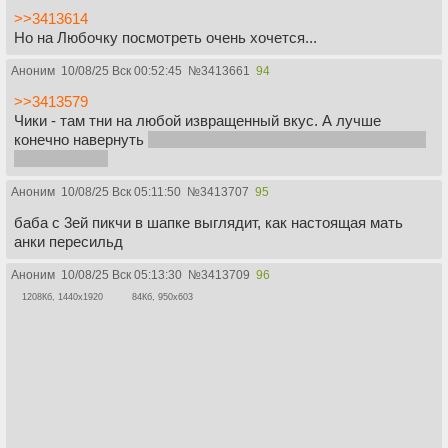
>>3413614
Но на Любочку посмотреть очень хочется...
Аноним
10/08/25 Вск 00:52:45
№
3413661
94
>>3413579
Чики - там тни на любой извращенный вкус. А лучше
конечно навернуть
счастливы вместе
хули ебало скрючил,
там тянки топ
Аноним
10/08/25 Вск 05:11:50
№
3413707
95
баба с 3ей пикчи в шапке выглядит, как настоящая мать
анки пересильд
Аноним
10/08/25 Вск 05:13:30
№
3413709
96
1208Кб, 1440x1920
84Кб, 950x603