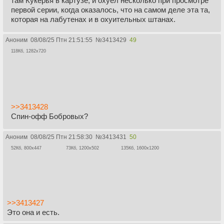
там Кукерья в картузе, и охуел несколько при просмотре
первой серии, когда оказалось, что на самом деле эта та,
которая на лабутенах и в охуительных штанах.
Аноним
08/08/25 Птн 21:51:55
№
3413429
49
118Кб, 1282x720
>>3413428
Спин-офф Бобровых?
Аноним
08/08/25 Птн 21:58:30
№
3413431
50
52Кб, 800x447
73Кб, 1200x502
135Кб, 1600x1200
>>3413427
Это она и есть.