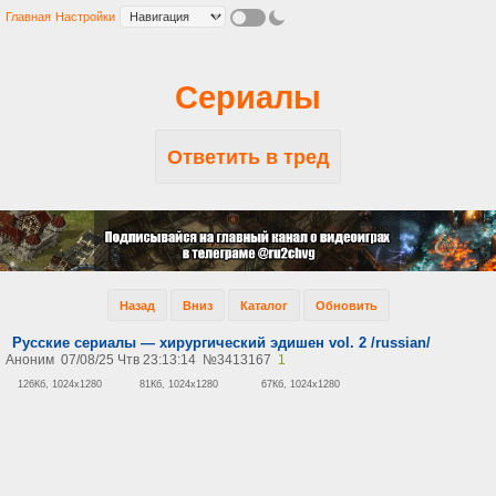
Главная
Настройки
Сериалы
Ответить в тред
Назад
Вниз
Каталог
Обновить
Русские сериалы — хирургический эдишен vol. 2 /russian/
Аноним
07/08/25 Чтв 23:13:14
№
3413167
1
126Кб, 1024x1280
81Кб, 1024x1280
67Кб, 1024x1280