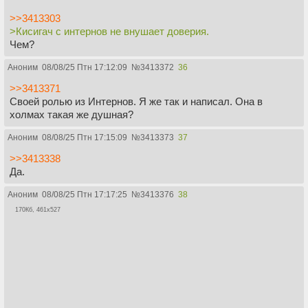
>>3413303
>Кисигач с интернов не внушает доверия.
Чем?
Аноним
08/08/25 Птн 17:12:09
№
3413372
36
>>3413371
Своей ролью из Интернов. Я же так и написал. Она в
холмах такая же душная?
Аноним
08/08/25 Птн 17:15:09
№
3413373
37
>>3413338
Да.
Аноним
08/08/25 Птн 17:17:25
№
3413376
38
170Кб, 461x527