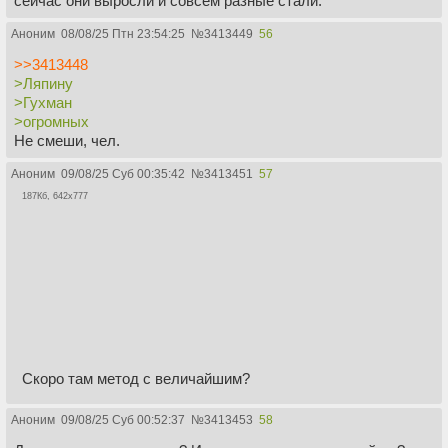
сейчас они выросли и совсем разные стали.
Аноним
08/08/25 Птн 23:54:25
№
3413449
56
>>3413448
>Ляпину
>Гухман
>огромных
Не смеши, чел.
Аноним
09/08/25 Суб 00:35:42
№
3413451
57
187Кб, 642x777
Скоро там метод с величайшим?
Аноним
09/08/25 Суб 00:52:37
№
3413453
58