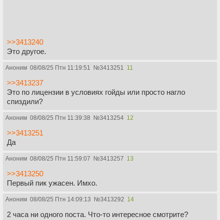
>>3413240
Это другое.
Аноним
08/08/25 Птн 11:19:51
№
3413251
11
>>3413237
Это по лицензии в условиях гойды или просто нагло
спиздили?
Аноним
08/08/25 Птн 11:39:38
№
3413254
12
>>3413251
Да
Аноним
08/08/25 Птн 11:59:07
№
3413257
13
>>3413250
Первый пик ужасен. Имхо.
Аноним
08/08/25 Птн 14:09:13
№
3413292
14
2 часа ни одного поста. Что-то интересное смотрите?