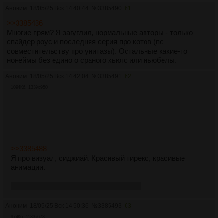
Аноним
18/05/25 Вск 14:40:44
№
3385490
61
>>3385486
Многие прям? Я загуглил, нормальные авторы - только
спайдер роус и последняя серия про котов (по
совместительству про унитазы). Остальные какие-то
нонеймы без единого сраного хьюго или ньюбелы.
Аноним
18/05/25 Вск 14:42:04
№
3385491
62
1094Кб, 1339x950
>>3385488
Я про визуал, сиджиай. Красивый тирекс, красивые
анимации.
а так сезон хуйня, как и написал выше
Аноним
18/05/25 Вск 14:50:36
№
3385493
63
974Кб, 1133x673