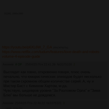
3111Кб, 1600x1600
https://youtu.be/p6XL6W_7_GA
[РАСКРЫТЬ]
https://www.netflix.com/tudum/features/love-death-and-robots-
volume-4-episode-guide
Аноним
# OP
25/04/25 Птн 22:41:39
№
3375100
2
Выглядит как говно, откровенно говоря, плюс очень
печально, что юмористических эпизодов будет несколько
при таком скромном общем количестве серий. А, ну и
Мистер Бист с Кевином Хартом, м-да.
Чувствую, шедевров уровня "За Разломом Орла" и "Зима
Блю" мы больше не дождемся.
Аноним
25/04/25 Птн 22:46:22
№
3375101
3
296Кб, 1158x599