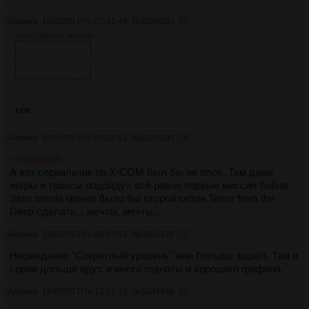
Аноним
16/05/25 Птн 07:41:49
№
3384393
23
917Кб, 1280x640, 00:00:05
кек
Аноним
16/05/25 Птн 08:28:51
№
3384399
24
>>3384393
А вот сериальчик по X-COM был бы не плох. Там даже
нигры и трансы подойдут, всё равно первые миссии бойня.
Зато потом можно было бы второй сезон Terror from the
Deep сделать... мечты, мечты...
Аноним
16/05/25 Птн 09:55:31
№
3384425
25
Неожиданно "Секретный уровень" мне больше зашёл. Там и
серии дольше идут, и много годноты и хорошего графона.
Аноним
16/05/25 Птн 10:52:15
№
3384449
26