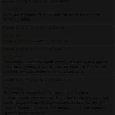
Аноним
17/05/25 Суб 11:55:46
№
3384953
35
>>3384947
У людей отходняк, то что ждали так долго и получили
только 3 серий.
Аноним
17/05/25 Суб 12:08:56
№
3384962
36
>>3384953
>ждать что-то хорошее от шитфликса
Аноним
17/05/25 Суб 12:13:31
№
3384967
37
>>3384947
Это нормальный проходной эпизод, все остальные просто
настолько хуевые, что этот кажется хорошим. В 1 сезоне
его бы и не заметил никто, за что хвалить то.
Аноним
17/05/25 Суб 12:14:35
№
3384969
38
>>3384962
Все сезоны имели хорошие или плохие серии в
определенном соотношений. Ясен фиг, то что разные люди -
любят разные вещи. И люди срались из-за этого. Ну тут
просто пиздец в 4 сезоне, 3-4 эпизода и все они кальки с
других ранних сезонов.