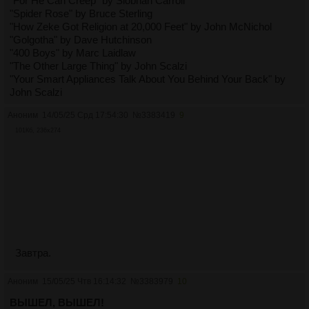
"For He Can Creep" by Siobhan Carroll
"Spider Rose" by Bruce Sterling
"How Zeke Got Religion at 20,000 Feet" by John McNichol
"Golgotha" by Dave Hutchinson
"400 Boys" by Marc Laidlaw
"The Other Large Thing" by John Scalzi
"Your Smart Appliances Talk About You Behind Your Back" by
John Scalzi
Аноним
14/05/25 Срд 17:54:30
№
3383419
9
101Кб, 236x274
Завтра.
Аноним
15/05/25 Чтв 16:14:32
№
3383979
10
ВЫШЕЛ, ВЫШЕЛ!