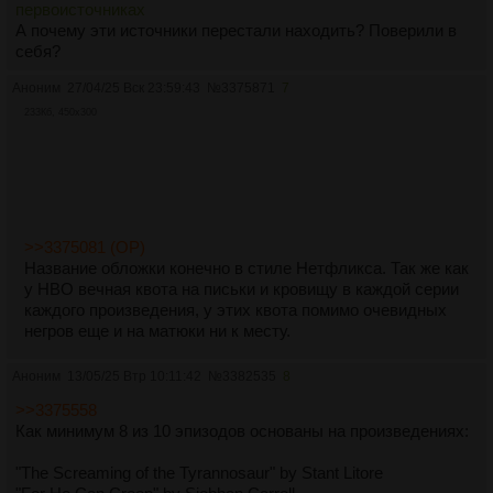
первоисточниках
А почему эти источники перестали находить? Поверили в
себя?
Аноним
27/04/25 Вск 23:59:43
№
3375871
7
233Кб, 450x300
>>3375081 (OP)
Название обложки конечно в стиле Нетфликса. Так же как
у HBO вечная квота на письки и кровищу в каждой серии
каждого произведения, у этих квота помимо очевидных
негров еще и на матюки ни к месту.
Аноним
13/05/25 Втр 10:11:42
№
3382535
8
>>3375558
Как минимум 8 из 10 эпизодов основаны на произведениях:
"The Screaming of the Tyrannosaur" by Stant Litore