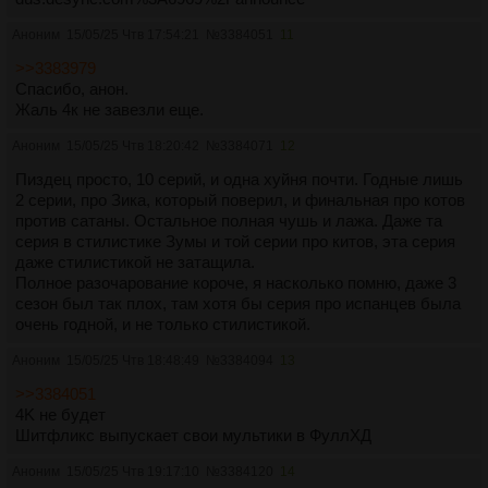
Аноним
15/05/25 Чтв 17:54:21
№
3384051
11
>>3383979
Спасибо, анон.
Жаль 4к не завезли еще.
Аноним
15/05/25 Чтв 18:20:42
№
3384071
12
Пиздец просто, 10 серий, и одна хуйня почти. Годные лишь
2 серии, про Зика, который поверил, и финальная про котов
против сатаны. Остальное полная чушь и лажа. Даже та
серия в стилистике Зумы и той серии про китов, эта серия
даже стилистикой не затащила.
Полное разочарование короче, я насколько помню, даже 3
сезон был так плох, там хотя бы серия про испанцев была
очень годной, и не только стилистикой.
Аноним
15/05/25 Чтв 18:48:49
№
3384094
13
>>3384051
4K не будет
Шитфликс выпускает свои мультики в ФуллХД
Аноним
15/05/25 Чтв 19:17:10
№
3384120
14