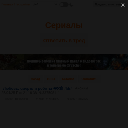
Главная
Настройки
Лоадинг, плис вейт...
Сериалы
Ответить в тред
Назад
Вниз
Каталог
Обновить
Любовь, смерть и роботы ❤️❌🤖 /ldr/
Аноним
25/04/25 Птн 21:18:38
№
3375081
1
1956Кб, 1080x1350
1176Кб, 1179x1335
936Кб, 1200x675