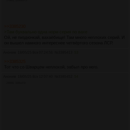
179Кб, 1200x675
>>3385230
>Там буквально одна норм серия по вахе
Ой, не пиздюнкай, вахаёбище! Там много неплохих серий. И
он вышел намного интереснее четвёртого сезона ЛСР.
Аноним
18/05/25 Вск 07:24:56
№
3385413
53
>>3385325
Тот что со Шварцем неплохой, забыл про него.
Аноним
18/05/25 Вск 12:07:40
№
3385452
54
290Кб, 338x474