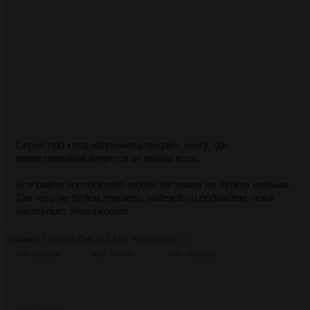
Серия про кота напомнила пикрил, книгу, где
повествование ведется от имени кота.
Все равно господство людей на земле не будет вечным.
Так что не будем терять надежды и подождем, пока
наступит эпоха кошек.
Аноним
17/05/25 Суб 22:13:51
№
3385325
52
75Кб, 1200x596
38Кб, 760x428
54Кб, 1920x1080