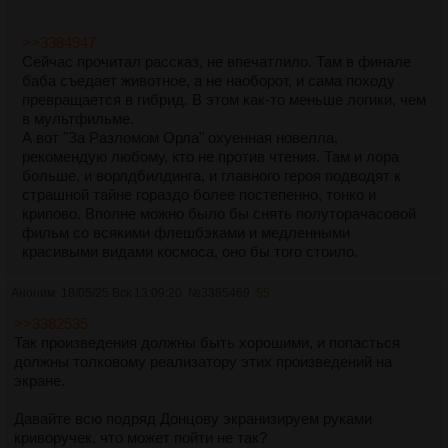
>>3384947
Сейчас прочитал рассказ, не впечатлило. Там в финале
баба съедает животное, а не наоборот, и сама походу
превращается в гибрид. В этом как-то меньше логики, чем
в мультфильме.
А вот "За Разломом Орла" охуенная новелла,
рекомендую любому, кто не против чтения. Там и лора
больше, и ворлдбилдинга, и главного героя подводят к
страшной тайне гораздо более постепенно, тонко и
крипово. Вполне можно было бы снять полуторачасовой
фильм со всякими флешбэками и медленными
красивыми видами космоса, оно бы того стоило.
Аноним
18/05/25 Вск 13:09:20
№
3385469
55
>>3382535
Так произведения должны быть хорошими, и попасться
должны толковому реализатору этих произведений на
экране.
Давайте всю подряд Донцову экранизируем руками
криворучек, что может пойти не так?