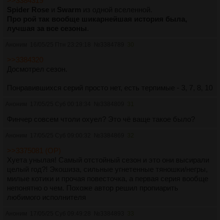
>>3384319
Spider Rose
и
Swarm
из одной вселенной.
Про рой так вообще шикарнейшая история была,
лучшая за все сезоны
.
Аноним
16/05/25 Птн 23:29:18
№
3384789
30
>>3384320
Досмотрел сезон.
Понравившихся серий просто нет, есть терпимые - 3, 7, 8, 10
Аноним
17/05/25 Суб 00:18:34
№
3384809
31
Финчер совсем чтоли охуел? Это чё ваще такое было?
Аноним
17/05/25 Суб 09:00:32
№
3384869
32
>>3375081 (OP)
Хуета унылая! Самый отстойный сезон и это они высирали
целый год?! Экошиза, сильные угнетенные тяношки/негры,
милые котики и прочая повесточка, а первая серия вообще
непонятно о чем. Похоже автор решил пропиарить
любимого исполнителя
Аноним
17/05/25 Суб 09:49:28
№
3384893
33