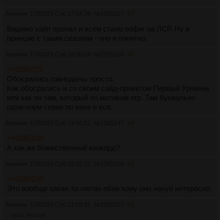
Аноним
17/05/25 Суб 17:54:36
№
3385227
47
Видимо хайп пропал и всем стало пофиг на ЛСР. Ну в
принцие с таким сезоном - оно и понятно.
Аноним
17/05/25 Суб 18:00:08
№
3385230
48
>>3385227
Обосрались говноделы просто.
Как обосрались и со своим сайд-проектом Первый Уровень
или как он там, который по мотивам игр. Там буквально
одна норм серия по вахе и все.
Аноним
17/05/25 Суб 19:06:52
№
3385247
49
>>3385230
А как же божественный конкорд?
Аноним
17/05/25 Суб 19:32:22
№
3385258
50
>>3385230
Это вообще какая-то лютая ебня кому оно нахуй интересно.
Аноним
17/05/25 Суб 21:59:31
№
3385321
51
195Кб, 980x1500