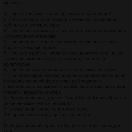
мнение.
1 - просто клип музыкальный, нахуя он тут вообще?
2 - чёт уже было такое, где всё маленькое и писклявое,
хуйня, как и в прошлый раз
3 - паучья роза, нормас, ну тут заслуга в основном мощного
литературного источника
4 - про нигеров, стильно, напомнило серию про китов из
прошлых сезонов, пойдёт
5 - про кота и робота, забавно и мне нравятся коты, но как-
то уж совсем коротко, будто трейлер, а не целый
мультфильм
6 - про священника и инопланетян, бессюжетная хуйня
7 - про динозавров, нормас, довольно оригинально на фоне
большинства новой фантастики, по бредовости
происходящего напомнило древнюю фантастику про другие
планеты, вроде Гамильтона
8 - бомбардировщик, одна из 2 (или 3) серий с развёрнутым
законченным сюжетом, нормалды
9 - умные вещи, тупое говно тупого говна
10 - про котов и сатану, ну х.з., скучновато
В общем ни одной серии, чтобы прям "заебись, маладца",
мде...