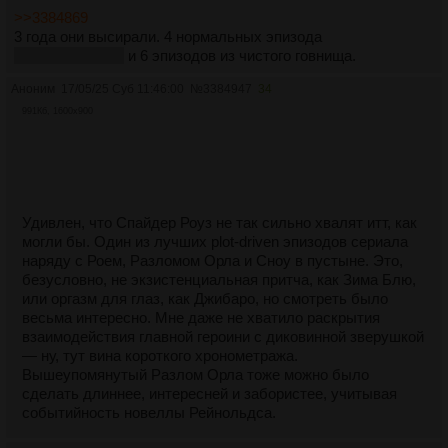
>>3384869
3 года они высирали. 4 нормальных эпизода
смотрибельных
и 6 эпизодов из чистого говнища.
Аноним
17/05/25 Суб 11:46:00
№
3384947
34
991Кб, 1600x900
Удивлен, что Спайдер Роуз не так сильно хвалят итт, как
могли бы. Один из лучших plot-driven эпизодов сериала
наряду с Роем, Разломом Орла и Сноу в пустыне. Это,
безусловно, не экзистенциальная притча, как Зима Блю,
или оргазм для глаз, как Джибаро, но смотреть было
весьма интересно. Мне даже не хватило раскрытия
взаимодействия главной героини с диковинной зверушкой
— ну, тут вина короткого хронометража.
Вышеупомянутый Разлом Орла тоже можно было
сделать длиннее, интересней и забористее, учитывая
событийность новеллы Рейнольдса.