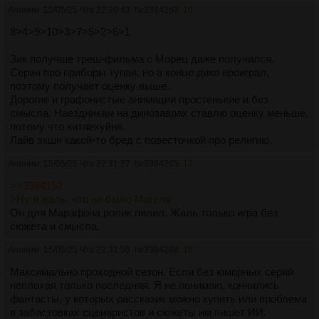
Итак, резюмирую, что сезон откровенно неудачный и
Аноним
15/05/25 Чтв 22:30:43
№
3384263
16
слабый, на уровне второго. Там тоже была одна-
единственная интересная серия, про бессмертного
8>4>9>10>3>7>5>2>6>1
альбиноса, также с реалистичной 3D-графикой. Здесь
мне по-настоящему понравилась только «Spider Rose»,
Зик получше треш-фильма с Морец даже получился.
хотя к лучшим эпизодам антологии, к сожалению, и ее не
Серия про приборы тупая, но в конце дико проиграл,
отнесу, ибо сюжету не хватило неких остроты и более
поэтому получает оценку выше.
существенного панчлайна, как в «Разломе» и «Зиме».
Дорогие и графонистые анимации простенькие и без
смысла. Наездникам на динозаврах ставлю оценку меньше,
потому что китаехуйня.
Лайв экшн какой-то бред с повесточкой про религию.
Аноним
15/05/25 Чтв 22:31:27
№
3384265
17
>>3384152
>Ну и жаль, что не было Мигеля
Он для Марафона ролик пилил. Жаль только игра без
сюжета и смысла.
Аноним
15/05/25 Чтв 22:32:50
№
3384268
18
Максимально проходной сезон. Если без юморных серий
неплохая только последняя. Я не понимаю, кончились
фантасты, у которых рассказик можно купить или проблема
в забастовках сценаристов и сюжеты им пишет ИИ.