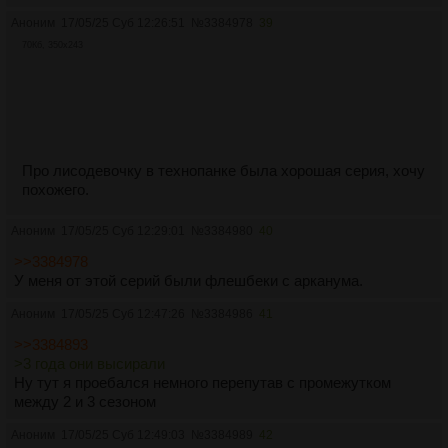
Аноним
17/05/25 Суб 12:26:51
№
3384978
39
70Кб, 350x243
Про лисодевочку в технопанке была хорошая серия, хочу
похожего.
Аноним
17/05/25 Суб 12:29:01
№
3384980
40
>>3384978
У меня от этой серий были флешбеки с арканума.
Аноним
17/05/25 Суб 12:47:26
№
3384986
41
>>3384893
>3 года они высирали
Ну тут я проебался немного перепутав с промежутком
между 2 и 3 сезоном
Аноним
17/05/25 Суб 12:49:03
№
3384989
42