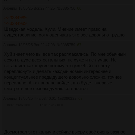
Аноним
18/05/25 Вск 22:44:25
№
3385756
66
>>3384989
>>3384999
Шведская модель. Хули. Мнение имеет право на
существование, хотя оценивать это все довольно трудно
Аноним
18/05/25 Вск 22:47:08
№
3385759
67
Хуй знает чего вы все так расплакались. По мне обычный
сезон в духе всех остальных, не хуже и не лучше. Не
вставляет как другие потому что уже 4ый по счету,
переплюнуть и делать каждый новый интереснее и
концептуальнее предыдущего довольно сложно, точнее
нереально. А так вполне пойдет, кто будет впервые
смотреть все сезоны думаю согласятся
Аноним
19/05/25 Пнд 03:40:01
№
3386222
68
185Кб, 1920x1080
178Кб, 1920x1080
Досмотрел этот калыч и сейчас высру своё очень важное