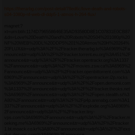
https://therarbg.com/post-detail/78ed6c/love-death-and-robots-
s04-1080p-nf-web-dl-ddp5-1-atmos-h-264-flux/
magnet:?
xt=urn:btih:1174D796558646E35AD93580D8E1C07831E0CB87
&dn=Love%20Death%20and%20Robots%20S04%201080p%20
NF%20WEB%20DL%20DDP5%201%20Atmos%20H%20264%
20FLUX&tr=udp%3A%2F%2Ftracker.therarbg.to%3A6969%2Fa
nnounce&tr=udp%3A%2F%2Ftracker.torrent.eu.org%3A451%2F
announce&tr=udp%3A%2F%2Ftracker.opentrackr.org%3A1337
%2Fannounce&tr=udp%3A%2F%2Fmovies.zsw.ca%3A6969%2
Fannounce&tr=udp%3A%2F%2Ftracker.openbittorrent.com%3A
6969%2Fannounce&tr=udp%3A%2F%2Fopentracker.i2p.rocks
%3A6969%2Fannounce&tr=udp%3A%2F%2Fopen.demonii.com
%3A1337%2Fannounce&tr=udp%3A%2F%2Ftracker.theoks.net
%3A6969%2Fannounce&tr=udp%3A%2F%2Fopen.stealth.si%3
A80%2Fannounce&tr=udp%3A%2F%2Fp4p.arenabg.com%3A1
337%2Fannounce&tr=udp%3A%2F%2Fexplodie.org%3A6969%
2Fannounce&tr=udp%3A%2F%2Ftracker.tiny-
vps.com%3A6969%2Fannounce&tr=udp%3A%2F%2Ftracker.m
oeking.me%3A6969%2Fannounce&tr=udp%3A%2F%2Ftracker
1.bt.moack.co.kr%3A80%2Fannounce&tr=udp%3A%2F%2Fexo
dus.desync.com%3A6969%2Fannounce