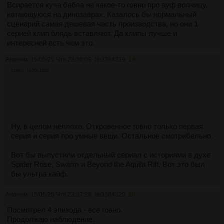
Всирается куча бабла на какое-то говно про ауф волчицу,
катающуюся на динозаврах. Казалось бы нормальный
сценарий самая дешевая часть производства, но они 1
серией клип блядь вставляют. Да клипы лучше и
интересней есть чем это.
Аноним
15/05/25 Чтв 23:36:09
№
3384319
19
510Кб, 1920x1080
Ну, в целом неплохо. Откровенное говно только первая
серия и серия про умные вещи. Остальное смотрибельно.
Вот бы выпустили отдельный сериал с историями в духе
Spider Rose, Swarm и Beyond the Aquila Rift. Вот это был
бы ультра кайф.
Аноним
15/05/25 Чтв 23:37:26
№
3384320
20
Посмотрел 4 эпизода - все говно.
Продолжаю наблюдение.