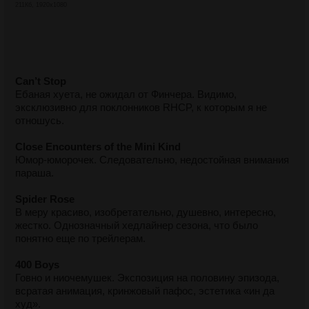
211Кб, 1920x1080
Can’t Stop
Ебаная хуета, не ожидал от Финчера. Видимо,
эксклюзивно для поклонников RHCP, к которым я не
отношусь.
Close Encounters of the Mini Kind
Юмор-юморочек. Следовательно, недостойная внимания
параша.
Spider Rose
В меру красиво, изобретательно, душевно, интересно,
жестко. Однозначный хедлайнер сезона, что было
понятно еще по трейлерам.
400 Boys
Говно и ниочемушек. Экспозиция на половину эпизода,
всратая анимация, кринжовый пафос, эстетика «ин да
худ».