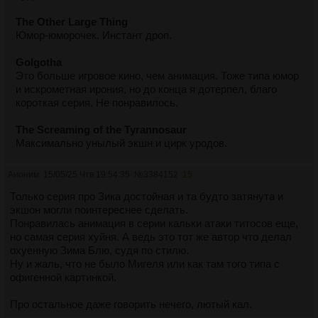
The Other Large Thing
Юмор-юморочек. Инстант дроп.
Golgotha
Это больше игровое кино, чем анимация. Тоже типа юмор
и искрометная ирония, но до конца я дотерпел, благо
короткая серия. Не понравилось.
The Screaming of the Tyrannosaur
Максимально унылый экшн и цирк уродов.
How Zeke Got Religion
Аноним
15/05/25 Чтв 19:54:35
№
3384152
15
Оккультизм и фашисты, нафф сэд. Для любителей экшн-
Только серия про Зика достойная и та будто затянута и
хоррора с нулевыми сюжетными изысками.
экшон могли поинтереснее сделать.
Понравилась анимация в серии кальки атаки титосов еще,
Smart Appliances, Stupid Owners
но самая серия хуйня. А ведь это тот же автор что делал
Юмор. Просто нахуй и в пизду.
охуенную Зима Блю, судя по стилю.
Ну и жаль, что не было Мигеля или как там того типа с
For He Can Creep
офигенной картинкой.
Снова несерьезный сюжет, да что ж такое-то. Не
понравилось совершенно.
Про остальное даже говорить нечего, лютый кал.