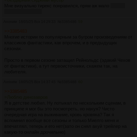
Мне визуально тирекс понравился, прям аж мало
люблю
динозавров прост
Аноним
18/05/25 Вск 14:29:33
№
3385486
59
>>3385483
Многие истории по популярным за бугром произведениям от
классиков фантастики, как впрочем, и в предыдущих
сезонах.
Просто в первом сезоне затащил Рейнольдс (эдакий Чехов
от фантастики), а тут первоисточники, скажем так, на
любителя.
Аноним
18/05/25 Вск 14:37:45
№
3385488
60
>>3385485
>Люблю динозавров
Я в детстве любил. Ну потыкал по нескольким сценам, в
принципе я мог бы это посмотреть, но нахуя? Чисто
очередная игра на выживание, кровь кровяка? Так я
вспомнил вообще все сезоны и только Миелго меня и
впечатлял, теперь и его нет(зато он снял ахуй трейлер на
какую-то онлайн дрочильню)