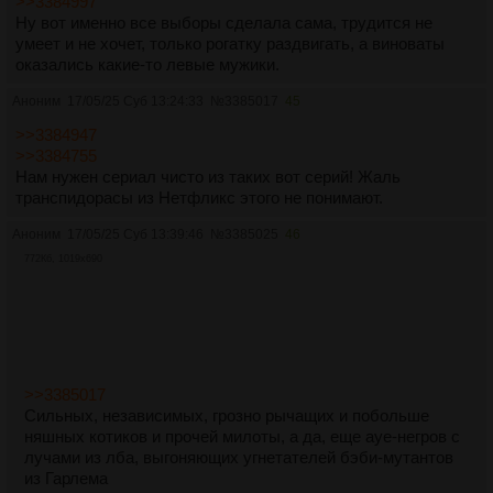
>>3384997
Ну вот именно все выборы сделала сама, трудится не
умеет и не хочет, только рогатку раздвигать, а виноваты
оказались какие-то левые мужики.
Аноним
17/05/25 Суб 13:24:33
№
3385017
45
>>3384947
>>3384755
Нам нужен сериал чисто из таких вот серий! Жаль
транспидорасы из Нетфликс этого не понимают.
Аноним
17/05/25 Суб 13:39:46
№
3385025
46
772Кб, 1019x690
>>3385017
Сильных, независимых, грозно рычащих и побольше
няшных котиков и прочей милоты, а да, еще ауе-негров с
лучами из лба, выгоняющих угнетателей бэби-мутантов
из Гарлема