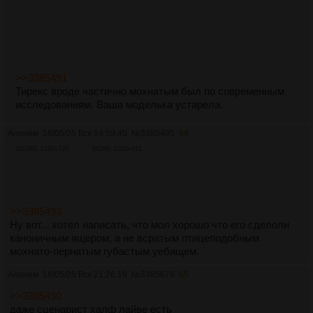
>>3385491
Тирекс вроде частично мохнатым был по современным
исследованиям. Ваша моделька устарела.
Аноним
18/05/25 Вск 14:59:45
№
3385495
64
1017Кб, 1280x720
943Кб, 1024x415
>>3385493
Ну вот... хотел написать, что мол хорошо что его сделоли
каноничным ящером, а не всратым птицеподобным
мохнато-пернатым губастым уебищем.
Аноним
18/05/25 Вск 21:26:19
№
3385679
65
>>3385490
даже сценарист халф лайве есть