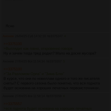
Ясно
Аноним
26/04/25 Суб 14:32:10
№
3375247
4
>>3375100
>Выглядит как говно, откровенно говоря
Ну и зачем тогда тред родил? Мало на доске мусора?
Аноним
27/04/25 Вск 11:54:34
№
3375557
5
>>3375100
>"За Разломом Орла" и "Зима Блю"
В курсе, что они по новеллам одного и того же писателя
сняты? С первого сезона было понятно, что вся годнота
будет основана на хороших печатных первоисточниках.
Аноним
27/04/25 Вск 11:58:14
№
3375558
6
>>3375557
>вся годнота будет основана на хороших печатных