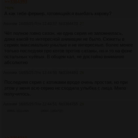
>>3384393
>кек
А как тебе фермер, готовящийся выебать корову?
Аноним
16/05/25 Птн 12:40:57
№
3384470
27
Чёт полное говно сезон, ни одна серия не запомнилась,
даже какой-то интересной анимации не было. Сюжеты в
сериях максимально унылые и не интересные, более менее
только последняя про котов против сатаны, но и то на фоне
остальных хуёвых. В общем кал, не достойно внимания
абсолютно
Аноним
16/05/25 Птн 13:44:50
№
3384493
28
Последняя серия с котиками вроде очень простая, но при
этом у меня всю серию не сходила улыбка с лица. Мило
получилось.
Аноним
16/05/25 Птн 22:44:51
№
3384755
29
486Кб, 1031x564
146Кб, 1280x720