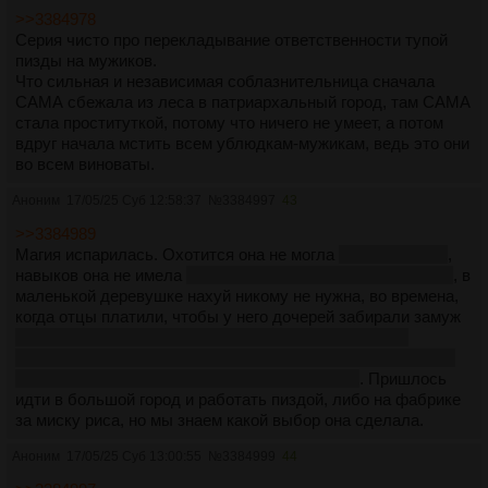
>>3384978
Серия чисто про перекладывание ответственности тупой
пизды на мужиков.
Что сильная и независимая соблазнительница сначала
САМА сбежала из леса в патриархальный город, там САМА
стала проституткой, потому что ничего не умеет, а потом
вдруг начала мстить всем ублюдкам-мужикам, ведь это они
во всем виноваты.
Аноним
17/05/25 Суб 12:58:37
№
3384997
43
>>3384989
Магия испарилась. Охотится она не могла
в образе лисы
,
навыков она не имела
сычевала в глухом лесу всю жизнь
, в
маленькой деревушке нахуй никому не нужна, во времена,
когда отцы платили, чтобы у него дочерей забирали замуж
зато сейчас вся семья включая бабушек и дедушек
скидывается на тяночку первому сыну, если сыновей два,
то уже второй помирает девственником, лол.
. Пришлось
идти в большой город и работать пиздой, либо на фабрике
за миску риса, но мы знаем какой выбор она сделала.
Аноним
17/05/25 Суб 13:00:55
№
3384999
44