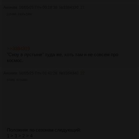
Аноним
16/05/25 Птн 00:18:38
№
3384330
21
2164Кб, 1920x1080
>>3384319
"Сноу в пустыне" туда же, хоть там и не совсем про
космос.
Аноним
16/05/25 Птн 01:41:28
№
3384340
22
579Кб, 677x680
Положняк по сезонам следующий:
1 > 3 > 2 > 4