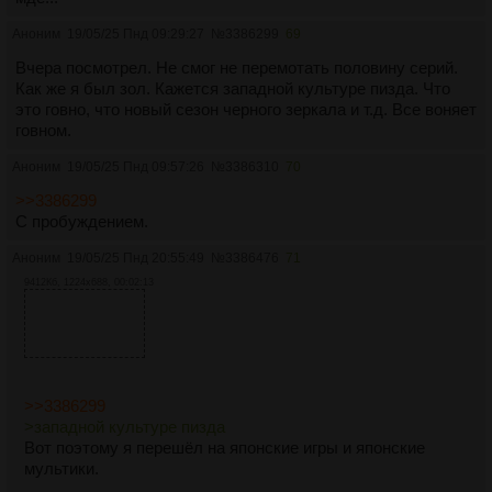
Аноним
19/05/25 Пнд 09:29:27
№
3386299
69
Вчера посмотрел. Не смог не перемотать половину серий.
Как же я был зол. Кажется западной культуре пизда. Что
это говно, что новый сезон черного зеркала и т.д. Все воняет
говном.
Аноним
19/05/25 Пнд 09:57:26
№
3386310
70
>>3386299
С пробуждением.
Аноним
19/05/25 Пнд 20:55:49
№
3386476
71
9412Кб, 1224x688, 00:02:13
>>3386299
>западной культуре пизда
Вот поэтому я перешёл на японские игры и японские
мультики.