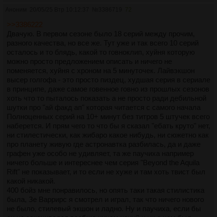
Аноним
20/05/25 Втр 10:12:37
№
3386719
72
>>3386222
Двачую. В первом сезоне было 18 серий между прочим,
разного качества, но все же. Тут уже и так всего 10 серий
осталось и то блядь, какой то говноклип, хуйня которую
можно просто предложением описать и ничего не
поменяется, хуйня с хроном на 5 минуточек. Лайвэкшон
высер голгофа - это просто пиздец, худшая серия в сериале
в принципе, даже самое говенное говно из прошлых сезонов
хоть что то пыталось показать а не просто ради дебильной
шутки про "ай факд ап" которая читается с самого начала
Полноценных серий на 10+ минут без титров 5 штучек всего
наберется. И прям чего то что бы я сказал "ебать круто" нет,
ни стилестически, как жибаро какое нибудь, ни сюжетно как
про планету живую где астронавтка разбилась, да и даже
графен уже особо не удивляет, та же паучиха например
ничего больше и интереснее чем серия "Beyond the Aquila
Rift" не показывает, и то если не хуже и там хоть твист был
какой никакой.
400 бойз мне понравилось, но опять таки такая стилистика
была, Зе Варрирс я смотрел и играл, так что ничего нового
не было, стилевый экшон и ладно. Ну и паучиха, если бы