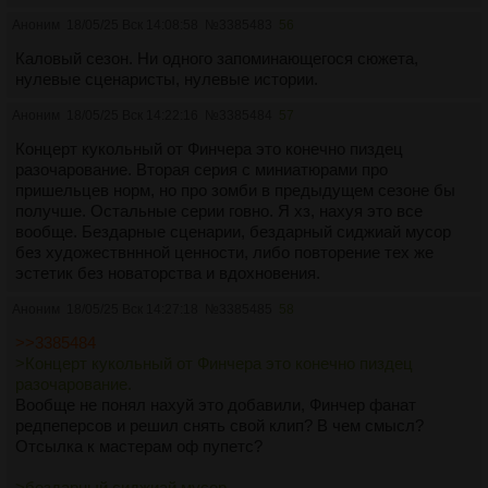
Аноним
18/05/25 Вск 14:08:58
№
3385483
56
Каловый сезон. Ни одного запоминающегося сюжета,
нулевые сценаристы, нулевые истории.
Аноним
18/05/25 Вск 14:22:16
№
3385484
57
Концерт кукольный от Финчера это конечно пиздец
разочарование. Вторая серия с миниатюрами про
пришельцев норм, но про зомби в предыдущем сезоне бы
получше. Остальные серии говно. Я хз, нахуя это все
вообще. Бездарные сценарии, бездарный сиджиай мусор
без художествннной ценности, либо повторение тех же
эстетик без новаторства и вдохновения.
Аноним
18/05/25 Вск 14:27:18
№
3385485
58
>>3385484
>Концерт кукольный от Финчера это конечно пиздец
разочарование.
Вообще не понял нахуй это добавили, Финчер фанат
редпеперсов и решил снять свой клип? В чем смысл?
Отсылка к мастерам оф пупетс?
>бездарный сиджиай мусор