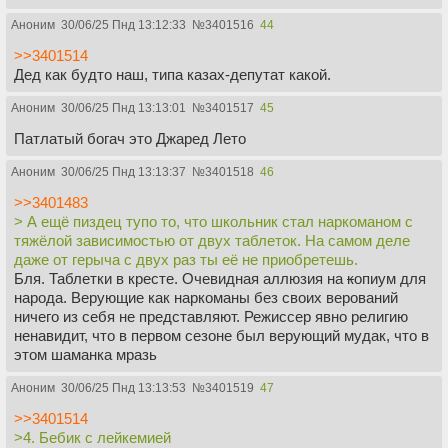
Аноним
30/06/25 Пнд 13:12:33
№
3401516
44
>>3401514
Дед как будто наш, типа казах-депутат какой.
Аноним
30/06/25 Пнд 13:13:01
№
3401517
45
Патлатый богач это Джаред Лето
Аноним
30/06/25 Пнд 13:13:37
№
3401518
46
>>3401483
> А ещё пиздец тупо то, что школьник стал наркоманом с
тяжёлой зависимостью от двух таблеток. На самом деле
даже от герыча с двух раз ты её не приобретешь.
Бля. Таблетки в кресте. Очевидная аллюзия на
к
опиум для
народа. Верующие как наркоманы без своих верований
ничего из себя не представляют. Режиссер явно религию
ненавидит, что в первом сезоне был верующий мудак, что в
этом шаманка мразь
Аноним
30/06/25 Пнд 13:13:53
№
3401519
47
>>3401514
>4. Бебик с лейкемией