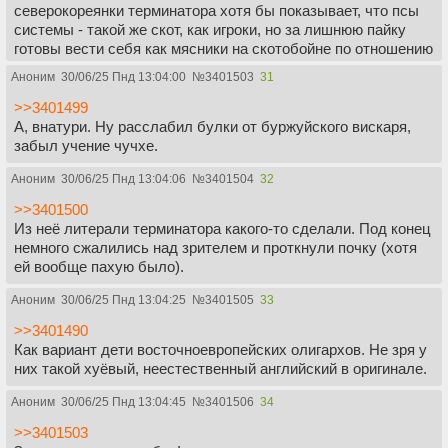
северокореянки терминатора хотя бы показывает, что псы
системы - такой же скот, как игроки, но за лишнюю пайку
готовы вести себя как мясники на скотобойне по отношению
к таким же неудачникам как они сами. Ожидал какого-то
Аноним
30/06/25 Пнд 13:04:00
№
3401503
31
раскрытия Ведущего - что за маской воннаби циника
мизантропа скрывается обычная жадность, как у чинуши.
>>3401499
Или наоборот. Но хоть какое-то движение. А так. Хорошо,
А, внатури. Ну расслабил булки от буржуйского вискаря,
что хоть не закончили максимально пошлой и
забыл учение чучхе.
предсказуемой концовкой, что Кихун становится новым
Аноним
30/06/25 Пнд 13:04:06
№
3401504
32
ведущим, это был бы слив хуже чем то что вышло.
>>3401500
В американскую версию не верю совсем, пендосы не умеет
Из неё литерали терминатора какого-то сделали. Под конец
в соцдраму. Будет смесь Марвела, где герои побеждают
немного сжалились над зрителем и проткнули почку (хотя
благодаря дружбомагии, и повесточки в худших
ей вообще пахую было).
проявлениях этого слова. Может по динамике Финчер и
выдаст что-то уровне своей Игры 97 года, но по
Аноним
30/06/25 Пнд 13:04:25
№
3401505
33
содержанию будет пусто.
>>3401490
Как вариант дети восточноевропейских олигархов. Не зря у
них такой хуёвый, неестественный английский в оригинале.
Аноним
30/06/25 Пнд 13:04:45
№
3401506
34
>>3401503