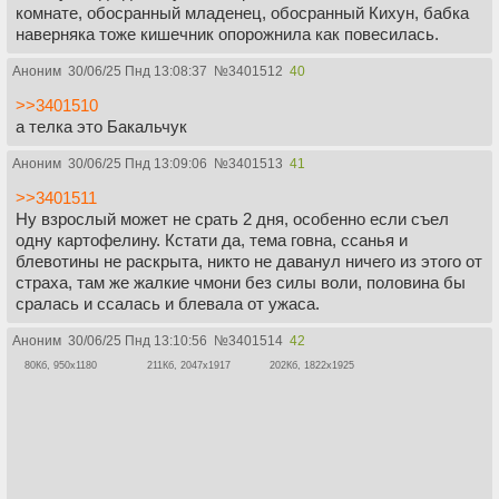
комнате, обосранный младенец, обосранный Кихун, бабка
наверняка тоже кишечник опорожнила как повесилась.
Аноним
30/06/25 Пнд 13:08:37
№
3401512
40
>>3401510
а телка это Бакальчук
Аноним
30/06/25 Пнд 13:09:06
№
3401513
41
>>3401511
Ну взрослый может не срать 2 дня, особенно если съел
одну картофелину. Кстати да, тема говна, ссанья и
блевотины не раскрыта, никто не даванул ничего из этого от
страха, там же жалкие чмони без силы воли, половина бы
сралась и ссалась и блевала от ужаса.
Аноним
30/06/25 Пнд 13:10:56
№
3401514
42
80Кб, 950x1180
211Кб, 2047x1917
202Кб, 1822x1925