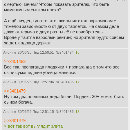
смертью, зачем? Чтобы показать зрителю, что быть
маминкиным сынком плохо?
А ещё пиздец тупо то, что школьник стал наркоманом с
тяжёлой зависимостью от двух таблеток. На самом деле
даже от герыча с двух раз ты её не приобретешь.
Вроде у тайтла взрослый рейтинг, но зрителя будто совсем
за дет. садовца держат.
Аноним
30/06/25 Пнд 12:50:51
№
3401484
16
>>3401483
Всё так, пропаганда плодячки + пропаганда о том что все
сычи сумашедшие убийца маньяки.
Аноним
30/06/25 Пнд 12:51:06
№
3401485
17
>>3401479
Ну там два плешивых деда были. Пердикс 30+ может быть
сыном богача.
Аноним
30/06/25 Пнд 12:51:15
№
3401486
18
>>3401479
> вот так вот выглядит элита