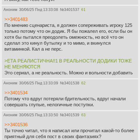
Аноним
30/06/25 Пнд 13:33:08
№
3401537
61
>>3401483
По мнению сценариста, я должен сопереживать игроку 125
только потому что он додик. Я бы пожалел его, если бы он
хотя бы пытался преодолеть омежность, но всё что он
сделал это кинул бутылку и то мимо, и вкинулся
витаминкой. Кал а не перс.
>ЕТА РЕАЛИСТИЧНА!!1 В РЕАЛЬНОСТИ ДОДИКИ ТОЖЕ
НЕ МЕНЯЮТСЯ
Это сериал, а не реальность. Можно и вольности добавить
Аноним
30/06/25 Пнд 13:33:09
№
3401538
62
>>3401534
Потому что вдруг потеряли бдительность, вдруг начали
совершать глупые, нелогичные поступки.
Аноним
30/06/25 Пнд 13:33:50
№
3401539
63
>>3401536
Ты точно читал, что я написал или прочитал какой-то более
приятный для себя пост в своих фантазиях?