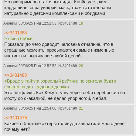
Но они примерно так и выглядят. Канйе уест, ким
кардашиан, опра уинфри, маск, трамп это клованы
натурально с детсими комплексами и обидками
Аноним
30/06/25 Пнд 12:52:53
№
3401488
19
>>3401483
> сына бабки
Показали до чего доводит человека отчаяние, что в
страшные моменты просыпаются самые низменные
инстинкты, выживание любой ценой.
Аноним
30/06/25 Пнд 12:52:53
№
3401489
20
>>3401483
>Вроде у тайтла взрослый рейтинг, но зрителя будто
совсем за дет. садовца держат.
Это нетфликс. Как Кекун тушу через себя перебросил на
мосту со скакалкой, не делая упор ногой, я ебал.
Аноним
30/06/25 Пнд 12:54:00
№
3401490
21
>>3401479
Какие-то богатые актёры голивуда заплатили много денег,
почему нет?