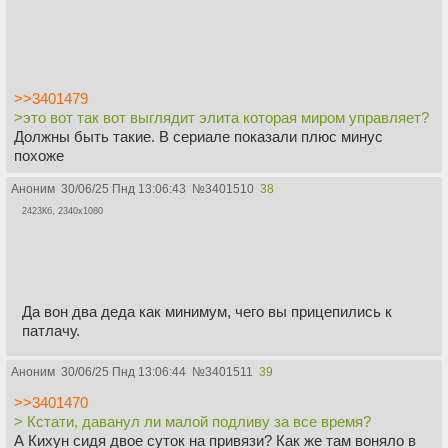
>>3401479
>это вот так вот выглядит элита которая миром управляет?
Должны быть такие. В сериале показали плюс минус
похоже
Аноним
30/06/25 Пнд 13:06:43
№
3401510
38
2423Кб, 2340x1080
Да вон два деда как минимум, чего вы прицепились к
патлачу.
Аноним
30/06/25 Пнд 13:06:44
№
3401511
39
>>3401470
> Кстати, даванул ли малой подливу за все время?
А Кихун сидя двое суток на привязи? Как же там воняло в