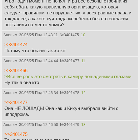
Я вот один момент не понял, игра все сезоны строила из
себя ебать какую правильную организацию, которая
следует правилам, не нарушает их, у всех равные права и
так далее, а какого хуя тогда жеребенка без его согласия
поставили на место мамки?
Аноним
30/06/25 Пнд 12:43:11
№
3401475
10
>>3401474
Потому что богачи так хотят
Аноним
30/06/25 Пнд 12:44:44
№
3401477
11
>>3401466
>Вся ее роль это смотреть в камеру лошадиными глазами
Ну так а она кто
Аноним
30/06/25 Пнд 12:46:34
№
3401478
12
>>3401477
Она НЕ ЛОШАДЬ! Она как и Кихун выбрала выйти с
ипподрома.
Аноним
30/06/25 Пнд 12:46:50
№
3401479
13
>>3401475