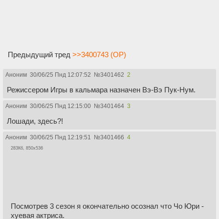
Предыдущий тред
>>3400743 (OP)
Аноним
30/06/25 Пнд 12:07:52
№
3401462
2
Режиссером Игры в кальмара назначен Вэ-Вэ Пук-Нум.
Аноним
30/06/25 Пнд 12:15:00
№
3401464
3
Лошади, здесь?!
Аноним
30/06/25 Пнд 12:19:51
№
3401466
4
283Кб, 850x536
Посмотрев 3 сезон я окончательно осознал что Чо Юри -
хуевая актриса.