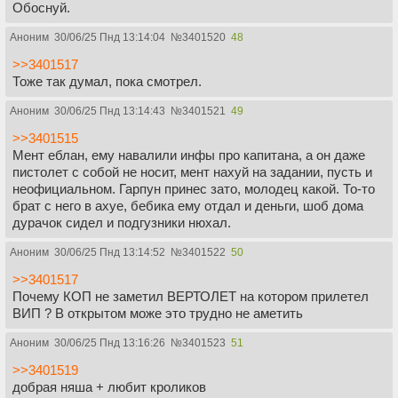
Обоснуй.
Аноним
30/06/25 Пнд 13:14:04
№
3401520
48
>>3401517
Тоже так думал, пока смотрел.
Аноним
30/06/25 Пнд 13:14:43
№
3401521
49
>>3401515
Мент еблан, ему навалили инфы про капитана, а он даже
пистолет с собой не носит, мент нахуй на задании, пусть и
неофициальном. Гарпун принес зато, молодец какой. То-то
брат с него в ахуе, бебика ему отдал и деньги, шоб дома
дурачок сидел и подгузники нюхал.
Аноним
30/06/25 Пнд 13:14:52
№
3401522
50
>>3401517
Почему КОП не заметил ВЕРТОЛЕТ на котором прилетел
ВИП ? В открытом може это трудно не аметить
Аноним
30/06/25 Пнд 13:16:26
№
3401523
51
>>3401519
добрая няша + любит кроликов