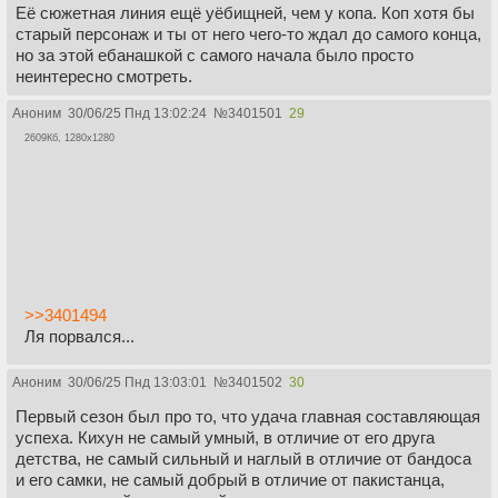
Её сюжетная линия ещё уёбищней, чем у копа. Коп хотя бы
старый персонаж и ты от него чего-то ждал до самого конца,
но за этой ебанашкой с самого начала было просто
неинтересно смотреть.
Аноним
30/06/25 Пнд 13:02:24
№
3401501
29
2609Кб, 1280x1280
>>3401494
Ля порвался...
Аноним
30/06/25 Пнд 13:03:01
№
3401502
30
Первый сезон был про то, что удача главная составляющая
успеха. Кихун не самый умный, в отличие от его друга
детства, не самый сильный и наглый в отличие от бандоса
и его самки, не самый добрый в отличие от пакистанца,