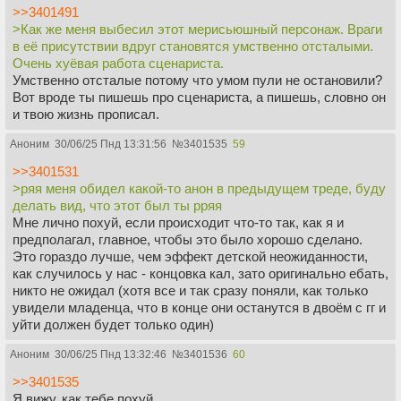
>>3401491
>Как же меня выбесил этот мерисьюшный персонаж. Враги
в её присутствии вдруг становятся умственно отсталыми.
Очень хуёвая работа сценариста.
Умственно отсталые потому что умом пули не остановили?
Вот вроде ты пишешь про сценариста, а пишешь, словно он
и твою жизнь прописал.
Аноним
30/06/25 Пнд 13:31:56
№
3401535
59
>>3401531
>ряя меня обидел какой-то анон в предыдущем треде, буду
делать вид, что этот был ты рряя
Мне лично похуй, если происходит что-то так, как я и
предполагал, главное, чтобы это было хорошо сделано.
Это гораздо лучше, чем эффект детской неожиданности,
как случилось у нас - концовка кал, зато оригинально ебать,
никто не ожидал (хотя все и так сразу поняли, как только
увидели младенца, что в конце они останутся в двоём с гг и
уйти должен будет только один)
Аноним
30/06/25 Пнд 13:32:46
№
3401536
60
>>3401535
Я вижу, как тебе похуй.