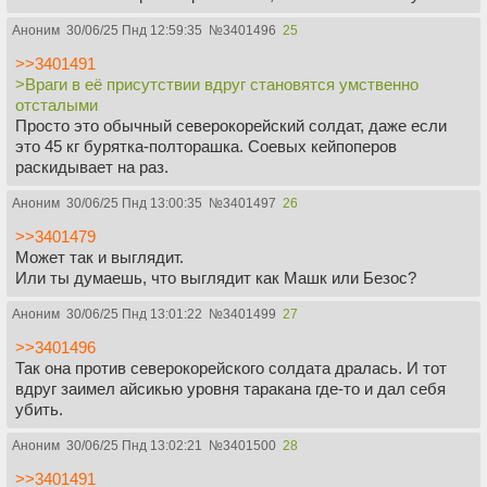
Аноним
30/06/25 Пнд 12:59:35
№
3401496
25
>>3401491
>Враги в её присутствии вдруг становятся умственно
отсталыми
Просто это обычный северокорейский солдат, даже если
это 45 кг бурятка-полторашка. Соевых кейпоперов
раскидывает на раз.
Аноним
30/06/25 Пнд 13:00:35
№
3401497
26
>>3401479
Может так и выглядит.
Или ты думаешь, что выглядит как Машк или Безос?
Аноним
30/06/25 Пнд 13:01:22
№
3401499
27
>>3401496
Так она против северокорейского солдата дралась. И тот
вдруг заимел айсикью уровня таракана где-то и дал себя
убить.
Аноним
30/06/25 Пнд 13:02:21
№
3401500
28
>>3401491