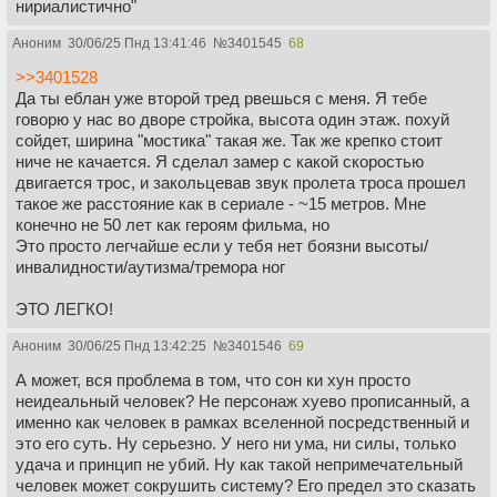
нириалистично"
Аноним
30/06/25 Пнд 13:41:46
№
3401545
68
>>3401528
Да ты еблан уже второй тред рвешься с меня. Я тебе
говорю у нас во дворе стройка, высота один этаж. похуй
сойдет, ширина "мостика" такая же. Так же крепко стоит
ниче не качается. Я сделал замер с какой скоростью
двигается трос, и закольцевав звук пролета троса прошел
такое же расстояние как в сериале - ~15 метров. Мне
конечно не 50 лет как героям фильма, но
Это просто легчайше если у тебя нет боязни высоты/
инвалидности/аутизма/тремора ног
ЭТО ЛЕГКО!
Аноним
30/06/25 Пнд 13:42:25
№
3401546
69
А может, вся проблема в том, что сон ки хун просто
неидеальный человек? Не персонаж хуево прописанный, а
именно как человек в рамках вселенной посредственный и
это его суть. Ну серьезно. У него ни ума, ни силы, только
удача и принцип не убий. Ну как такой непримечательный
человек может сокрушить систему? Его предел это сказать