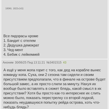
180Кб, 1822x1411
Все пидорасы кроме
1. Бандит с отелем
2. Дедушка демократ
3. Чед-мент
4. Бебик с лейкемией
Аноним
30/06/25 Пнд 13:11:21
№
3401515
43
А ещё у меня жопа горит с того, как дед на корабле вынес
команду копа. Сука, они 2 сезона там сидели и своим
присутствием предполагали, что в финале на острове будет
большой замес, а их просто слили за минуту. Нахуя их
вообще было вставлять в сюжет блядь, какой смысл в их
присутствии? Хотя бы просто как-то интереснее их слить
можно было, показать перестрелку со второй лодкой,
показать неудавшуюся попытку рейда острова, хоть что-
нибудь блядь?