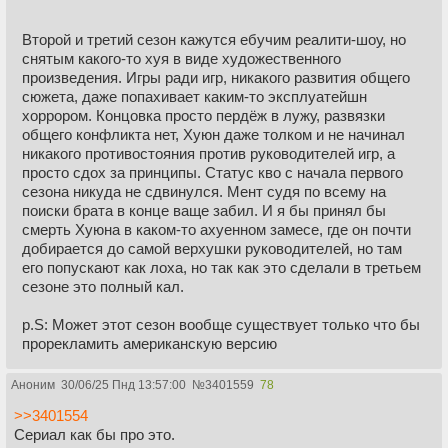
Второй и третий сезон кажутся ебучим реалити-шоу, но
снятым какого-то хуя в виде художественного
произведения. Игры ради игр, никакого развития общего
сюжета, даже попахивает каким-то эксплуатейшн
хоррором. Концовка просто пердёж в лужу, развязки
общего конфликта нет, Хуюн даже толком и не начинал
никакого противостояния против руководителей игр, а
просто сдох за принципы. Статус кво с начала первого
сезона никуда не сдвинулся. Мент судя по всему на
поиски брата в конце ваще забил. И я бы принял бы
смерть Хуюна в каком-то ахуенном замесе, где он почти
добирается до самой верхушки руководителей, но там
его попускают как лоха, но так как это сделали в третьем
сезоне это полный кал.
p.S: Может этот сезон вообще существует только что бы
прорекламить американскую версию
Аноним
30/06/25 Пнд 13:57:00
№
3401559
78
>>3401554
Сериал как бы про это.