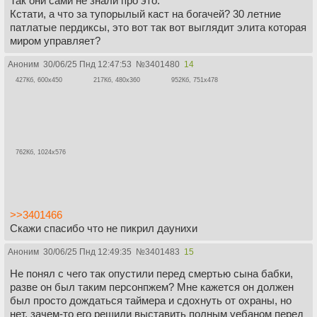
Так они сами не знали про это.
Кстати, а что за тупорылый каст на богачей? 30 летние
патлатые пердиксы, это вот так вот выглядит элита которая
миром управляет?
Аноним
30/06/25 Пнд 12:47:53
№
3401480
14
427Кб, 600x450
217Кб, 480x360
952Кб, 751x478
762Кб, 1024x576
>>3401466
Скажи спасибо что не пикрил даунихи
Аноним
30/06/25 Пнд 12:49:35
№
3401483
15
Не понял с чего так опустили перед смертью сына бабки,
разве он был таким персонпжем? Мне кажется он должен
был просто дождаться таймера и сдохнуть от охраны, но
нет, зачем-то его решили выставить полным уебаном перед