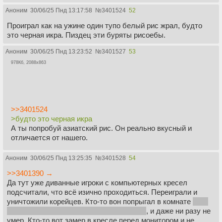
Аноним
30/06/25 Пнд 13:17:58
№
3401524
52
Проиграл как на ужине один тупо белый рис жрал, будто
это черная икра. Пиздец эти буряты рисоебы.
Аноним
30/06/25 Пнд 13:23:52
№
3401527
53
978Кб, 2088x863
>>3401524
>будто это черная икра
А ты попробуй азиатский рис. Он реально вкусный и
отличается от нашего.
Аноним
30/06/25 Пнд 13:25:35
№
3401528
54
>>3401390 →
Да тут уже диванные игроки с компьютерных кресел
подсчитали, что всё изично проходиться. Переиграли и
уничтожили корейцев. Кто-то вон попрыгал в комнате
пока
не зашла мамка и пизды не дала за шум
, и даже ни разу не
умер. Кто-то вот замер в кресле перед монитором и не