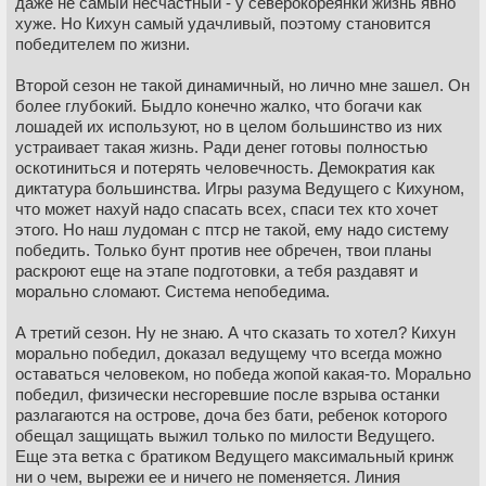
даже не самый несчастный - у северокореянки жизнь явно
хуже. Но Кихун самый удачливый, поэтому становится
победителем по жизни.
Второй сезон не такой динамичный, но лично мне зашел. Он
более глубокий. Быдло конечно жалко, что богачи как
лошадей их используют, но в целом большинство из них
устраивает такая жизнь. Ради денег готовы полностью
оскотиниться и потерять человечность. Демократия как
диктатура большинства. Игры разума Ведущего с Кихуном,
что может нахуй надо спасать всех, спаси тех кто хочет
этого. Но наш лудоман с птср не такой, ему надо систему
победить. Только бунт против нее обречен, твои планы
раскроют еще на этапе подготовки, а тебя раздавят и
морально сломают. Система непобедима.
А третий сезон. Ну не знаю. А что сказать то хотел? Кихун
морально победил, доказал ведущему что всегда можно
оставаться человеком, но победа жопой какая-то. Морально
победил, физически несгоревшие после взрыва останки
разлагаются на острове, доча без бати, ребенок которого
обещал защищать выжил только по милости Ведущего.
Еще эта ветка с братиком Ведущего максимальный кринж
ни о чем, вырежи ее и ничего не поменяется. Линия