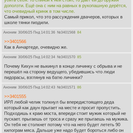
доползти. Ещё она с ним на равных в рукопашную дерётся,
что очевидный кринж в том числе.
Самый прикол, что это рассуждения двачеров, которых в
школе тянки пиздили.
Аноним
30/06/25 Пнд 14:01:36
№
3401568
84
>>3401566
Как в Анчартеде, очевидно же.
Аноним
30/06/25 Пнд 14:02:34
№
3401570
85
Почему Кихун не выкинул в конце личинку с обрыва и не
перешёл на сторону ведущего, убедившись что люди
пидорасы, взглянув на батю личинки?
Аноним
30/06/25 Пнд 14:02:43
№
3401571
86
>>3401555
ИРЛ любой челик толкнул бы впередистоящего деда
который как даун прыгает на месте и просит пропустить.
Подходишь к краю моста, впереди стоит мужик который не
пускает. прыгаешь от троса и сразу же прыгаешь на мужика.
Он тебя не столкнет потому что на него будет лететь 90
килограм мяса. Дальше уже надо будет бороться либо он