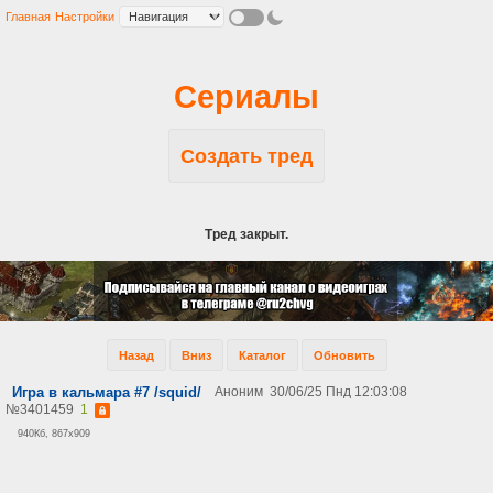
Главная
Настройки
Сериалы
Создать тред
Тред закрыт.
Назад
Вниз
Каталог
Обновить
Игра в кальмара #7 /squid/
Аноним
30/06/25 Пнд 12:03:08
№
3401459
1
940Кб, 867x909