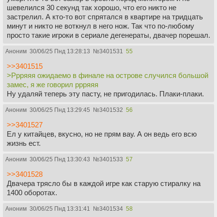
шевелился 30 секунд так хорошо, что его никто не
застрелил. А кто-то вот спрятался в квартире на тридцать
минут и никто не воткнул в него нож. Так что по-любому
просто такие игроки в сериале дегенераты, двачер порешал.
Аноним
30/06/25 Пнд 13:28:13
№
3401531
55
>>3401515
>Ррряяя ожидаемо в финале на острове случился большой
замес, я же говорил ррряяя
Ну удаляй теперь эту пасту, не пригодилась. Плаки-плаки.
Аноним
30/06/25 Пнд 13:29:45
№
3401532
56
>>3401527
Ел у китайцев, вкусно, но не прям вау. А он ведь его всю
жизнь ест.
Аноним
30/06/25 Пнд 13:30:43
№
3401533
57
>>3401528
Двачера трясло бы в каждой игре как старую стиралку на
1400 оборотах.
Аноним
30/06/25 Пнд 13:31:41
№
3401534
58