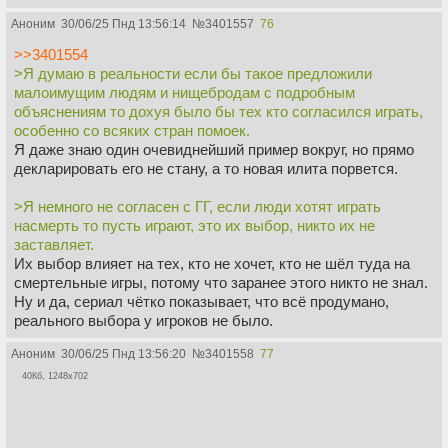
Аноним
30/06/25 Пнд 13:56:14
№
3401557
76
>>3401554
>Я думаю в реальности если бы такое предложили
малоимущим людям и нищебродам с подробным
объяснениям то дохуя было бы тех кто согласился играть,
особенно со всяких стран помоек.
Я даже знаю один очевиднейший пример вокруг, но прямо
декларировать его не стану, а то новая илита порвется.
>Я немного не согласен с ГГ, если люди хотят играть
насмерть то пусть играют, это их выбор, никто их не
заставляет.
Их выбор влияет на тех, кто не хочет, кто не шёл туда на
смертельные игры, потому что заранее этого никто не знал.
Ну и да, сериал чётко показывает, что всё продумано,
реального выбора у игроков не было.
Аноним
30/06/25 Пнд 13:56:20
№
3401558
77
40Кб, 1248x702