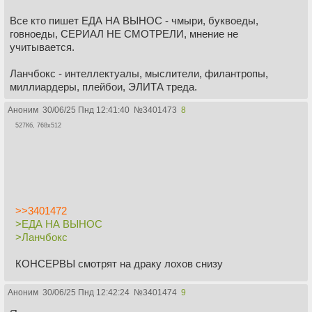
Все кто пишет ЕДА НА ВЫНОС - чмыри, буквоеды,
говноеды, СЕРИАЛ НЕ СМОТРЕЛИ, мнение не
учитывается.
Ланчбокс - интеллектуалы, мыслители, филантропы,
миллиардеры, плейбои, ЭЛИТА треда.
Аноним
30/06/25 Пнд 12:41:40
№
3401473
8
527Кб, 768x512
>>3401472
>ЕДА НА ВЫНОС
>Ланчбокс
КОНСЕРВЫ смотрят на драку лохов снизу
Аноним
30/06/25 Пнд 12:42:24
№
3401474
9