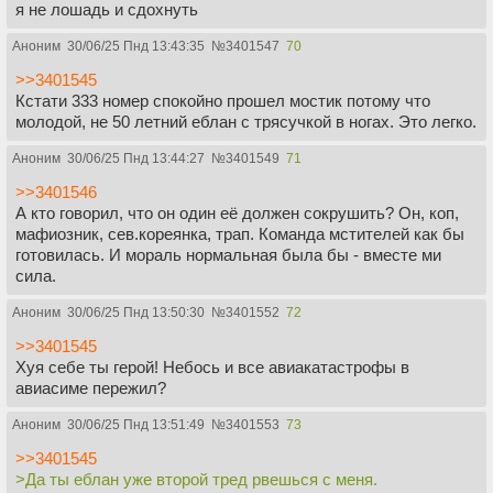
я не лошадь и сдохнуть
Аноним
30/06/25 Пнд 13:43:35
№
3401547
70
>>3401545
Кстати 333 номер спокойно прошел мостик потому что
молодой, не 50 летний еблан с трясучкой в ногах. Это легко.
Аноним
30/06/25 Пнд 13:44:27
№
3401549
71
>>3401546
А кто говорил, что он один её должен сокрушить? Он, коп,
мафиозник, сев.кореянка, трап. Команда мстителей как бы
готовилась. И мораль нормальная была бы - вместе ми
сила.
Аноним
30/06/25 Пнд 13:50:30
№
3401552
72
>>3401545
Хуя себе ты герой! Небось и все авиакатастрофы в
авиасиме пережил?
Аноним
30/06/25 Пнд 13:51:49
№
3401553
73
>>3401545
>Да ты еблан уже второй тред рвешься с меня.