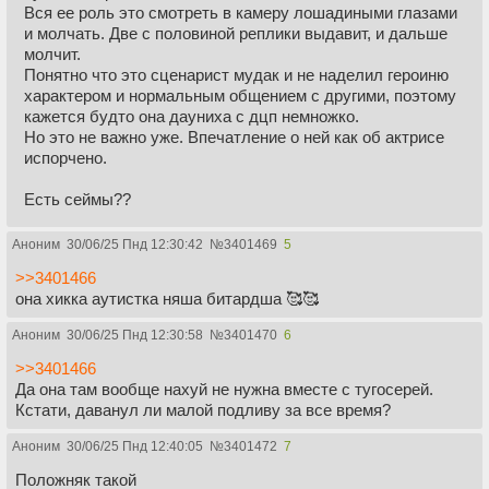
Вся ее роль это смотреть в камеру лошадиными глазами
и молчать. Две с половиной реплики выдавит, и дальше
молчит.
Понятно что это сценарист мудак и не наделил героиню
характером и нормальным общением с другими, поэтому
кажется будто она дауниха с дцп немножко.
Но это не важно уже. Впечатление о ней как об актрисе
испорчено.
Есть сеймы??
Аноним
30/06/25 Пнд 12:30:42
№
3401469
5
>>3401466
она хикка аутистка няша битардша 🥰🥰
Аноним
30/06/25 Пнд 12:30:58
№
3401470
6
>>3401466
Да она там вообще нахуй не нужна вместе с тугосерей.
Кстати, даванул ли малой подливу за все время?
Аноним
30/06/25 Пнд 12:40:05
№
3401472
7
Положняк такой