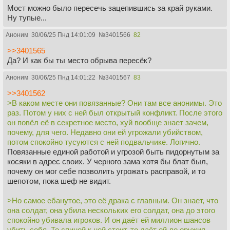
Мост можно было пересечь зацепившись за край руками.
Ну тупые...
Аноним
30/06/25 Пнд 14:01:09
№
3401566
82
>>3401565
Да? И как бы ты место обрыва пересёк?
Аноним
30/06/25 Пнд 14:01:22
№
3401567
83
>>3401562
>В каком месте они повязанные? Они там все анонимы. Это
раз. Потом у них с ней был открытый конфликт. После этого
он повёл её в секретное место, хуй вообще знает зачем,
почему, для чего. Недавно они ей угрожали убийством,
потом спокойно тусуются с ней подвальчике. Логично.
Повязанные единой работой и угрозой быть пидорнутым за
косяки в адрес своих. У черного зама хотя бы блат был,
почему он мог себе позволить угрожать расправой, и то
шепотом, пока шеф не видит.
>Но самое ебанутое, это её драка с главным. Он знает, что
она солдат, она убила нескольких его солдат, она до этого
спокойно убивала игроков. И он даёт ей миллион шансов
убить себя. То спиной к ней стоит, то даёт ей до оружия