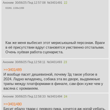
Аноним
30/06/25 Пнд 12:57:08
№
3401491
22
932Кб, 1339x1099
Как же меня выбесил этот мерисьюшный персонаж. Враги
в её присутствии вдруг становятся умственно отсталыми.
Очень хуёвая работа сценариста.
Аноним
30/06/25 Пнд 12:58:11
№
3401493
23
>>3401489
И вообще пасет дешевизной, почему 3д такое убогое в
2024. Ладно младенец, собака эта во дворе, выдвижные
трапы между платформами в финале, сам фон хуже чем у
васяна с хромакеем.
Аноним
30/06/25 Пнд 12:58:33
№
3401494
24
>>3401480
Бесит ебало твари с первого пика, хочется аж ногой уебать.