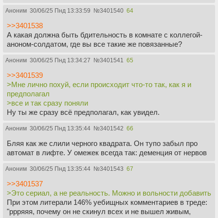
Аноним
30/06/25 Пнд 13:33:59
№
3401540
64
>>3401538
А какая должна быть бдительность в комнате с коллегой-
аноном-солдатом, где вы все такие же повязанные?
Аноним
30/06/25 Пнд 13:34:27
№
3401541
65
>>3401539
>Мне лично похуй, если происходит что-то так, как я и
предполагал
>все и так сразу поняли
Ну ты же сразу всё предполагал, как увидел.
Аноним
30/06/25 Пнд 13:35:44
№
3401542
66
Бляя как же слили черного квадрата. Он тупо забыл про
автомат в лифте. У омежек всегда так: деменция от нервов
Аноним
30/06/25 Пнд 13:35:44
№
3401543
67
>>3401537
>Это сериал, а не реальность. Можно и вольности добавить
При этом литерали 146% уебищных комментариев в треде:
"ррряяя, почему он не скинул всех и не вышел живым,