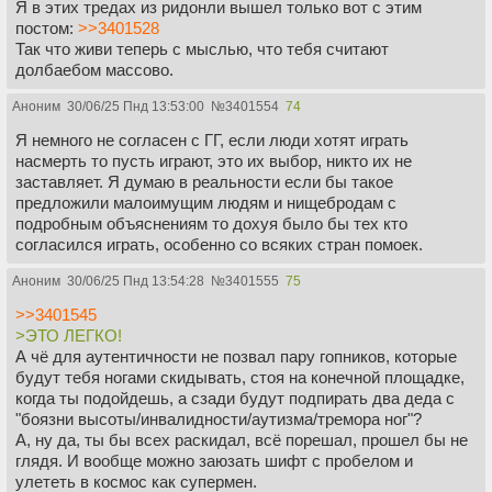
Я в этих тредах из ридонли вышел только вот с этим
постом:
>>3401528
Так что живи теперь с мыслью, что тебя считают
долбаебом массово.
Аноним
30/06/25 Пнд 13:53:00
№
3401554
74
Я немного не согласен с ГГ, если люди хотят играть
насмерть то пусть играют, это их выбор, никто их не
заставляет. Я думаю в реальности если бы такое
предложили малоимущим людям и нищебродам с
подробным объяснениям то дохуя было бы тех кто
согласился играть, особенно со всяких стран помоек.
Аноним
30/06/25 Пнд 13:54:28
№
3401555
75
>>3401545
>ЭТО ЛЕГКО!
А чё для аутентичности не позвал пару гопников, которые
будут тебя ногами скидывать, стоя на конечной площадке,
когда ты подойдешь, а сзади будут подпирать два деда с
"боязни высоты/инвалидности/аутизма/тремора ног"?
А, ну да, ты бы всех раскидал, всё порешал, прошел бы не
глядя. И вообще можно заюзать шифт с пробелом и
улететь в космос как супермен.