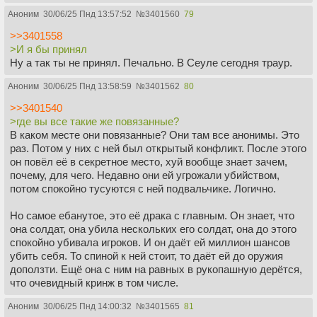
Аноним
30/06/25 Пнд 13:57:52
№
3401560
79
>>3401558
>И я бы принял
Ну а так ты не принял. Печально. В Сеуле сегодня траур.
Аноним
30/06/25 Пнд 13:58:59
№
3401562
80
>>3401540
>где вы все такие же повязанные?
В каком месте они повязанные? Они там все анонимы. Это
раз. Потом у них с ней был открытый конфликт. После этого
он повёл её в секретное место, хуй вообще знает зачем,
почему, для чего. Недавно они ей угрожали убийством,
потом спокойно тусуются с ней подвальчике. Логично.
Но самое ебанутое, это её драка с главным. Он знает, что
она солдат, она убила нескольких его солдат, она до этого
спокойно убивала игроков. И он даёт ей миллион шансов
убить себя. То спиной к ней стоит, то даёт ей до оружия
доползти. Ещё она с ним на равных в рукопашную дерётся,
что очевидный кринж в том числе.
Аноним
30/06/25 Пнд 14:00:32
№
3401565
81