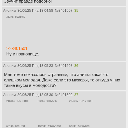
Звучит правде подобно!
Аноним
30/06/25 Пнд 13:04:58
№
3401507
35
363Кб, 800x450
>>3401501
Ну и новиопище.
Аноним
30/06/25 Пнд 13:05:23
№
3401508
36
Мне тоже показалось странным, что элитка какая-то
слишком молодая. Даже если это мажоры, то откуда у них
такие вкусы в молодости?
Аноним
30/06/25 Пнд 13:05:30
№
3401509
37
2169Кб, 1750x1100
333Кб, 900x566
2176Кб, 1920x1080
631Кб, 900x631
1085Кб, 1920x1080
627Кб, 1600x900