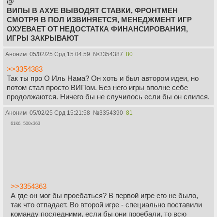
@
ВИПЫ В АХУЕ ВЫВОДЯТ СТАВКИ, ФРОНТМЕН
СМОТРЯ В ПОЛ ИЗВИНЯЕТСЯ, МЕНЕДЖМЕНТ ИГР
ОХУЕВАЕТ ОТ НЕДОСТАТКА ФИНАНСИРОВАНИЯ,
ИГРЫ ЗАКРЫВАЮТ
Аноним
05/02/25 Срд 15:04:59
№
3354387
80
>>3354383
Так ты про О Иль Нама? Он хоть и был автором идеи, но
потом стал просто ВИПом. Без него игры вполне себе
продолжаются. Ничего бы не случилось если бы он слился.
Аноним
05/02/25 Срд 15:21:58
№
3354390
81
61Кб, 500x363
>>3354363
А где он мог бы проебаться? В первой игре его не было,
так что отпадает. Во второй игре - специально поставили
команду последними, если бы они проебали, то всю