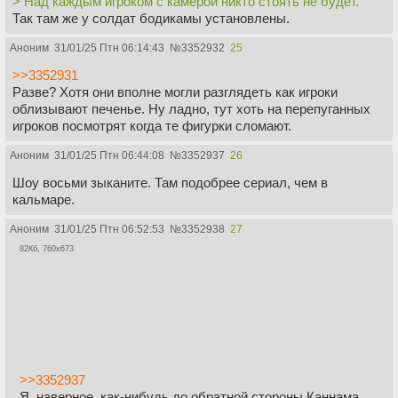
> Над каждым игроком с камерой никто стоять не будет.
Так там же у солдат бодикамы установлены.
Аноним
31/01/25 Птн 06:14:43
№
3352932
25
>>3352931
Разве? Хотя они вполне могли разглядеть как игроки
облизывают печенье. Ну ладно, тут хоть на перепуганных
игроков посмотрят когда те фигурки сломают.
Аноним
31/01/25 Птн 06:44:08
№
3352937
26
Шоу восьми зыканите. Там подобрее сериал, чем в
кальмаре.
Аноним
31/01/25 Птн 06:52:53
№
3352938
27
82Кб, 760x673
>>3352937
Я, наверное, как-нибудь до обратной стороны Каннама