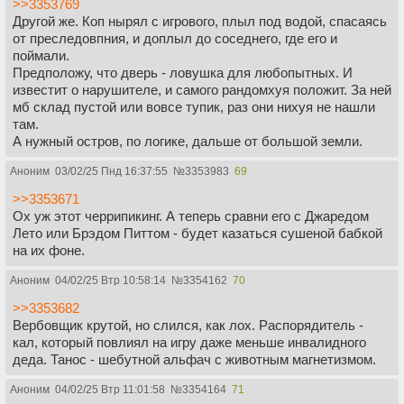
>>3353769
Другой же. Коп нырял с игрового, плыл под водой, спасаясь
от преследовпния, и доплыл до соседнего, где его и
поймали.
Предположу, что дверь - ловушка для любопытных. И
известит о нарушителе, и самого рандомхуя положит. За ней
мб склад пустой или вовсе тупик, раз они нихуя не нашли
там.
А нужный остров, по логике, дальше от большой земли.
Аноним
03/02/25 Пнд 16:37:55
№
3353983
69
>>3353671
Ох уж этот черрипикинг. А теперь сравни его с Джаредом
Лето или Брэдом Питтом - будет казаться сушеной бабкой
на их фоне.
Аноним
04/02/25 Втр 10:58:14
№
3354162
70
>>3353682
Вербовщик крутой, но слился, как лох. Распорядитель -
кал, который повлиял на игру даже меньше инвалидного
деда. Танос - шебутной альфач с животным магнетизмом.
Аноним
04/02/25 Втр 11:01:58
№
3354164
71