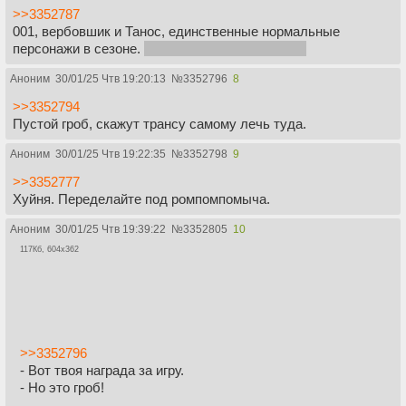
>>3352787
001, вербовшик и Танос, единственные нормальные
персонажи в сезоне.
Ну тяночки еще красивые
Аноним
30/01/25 Чтв 19:20:13
№
3352796
8
>>3352794
Пустой гроб, скажут трансу самому лечь туда.
Аноним
30/01/25 Чтв 19:22:35
№
3352798
9
>>3352777
Хуйня. Переделайте под ромпомпомыча.
Аноним
30/01/25 Чтв 19:39:22
№
3352805
10
117Кб, 604x362
>>3352796
- Вот твоя награда за игру.
- Но это гроб!