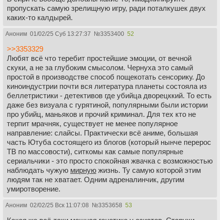
пропускать самую зрелищную игру, ради поталкушек двух
каких-то калдырей.
Аноним
01/02/25 Суб 13:27:37
№
3353400
52
>>3353329
Любят всё что теребит простейшие эмоции, от вечной
скуки, а не за глубоким смысолом. Чернуха это самый
простой в производстве способ пощекотать сенсорику. До
киноиндустрии почти вся литература планеты состояла из
беллетристики - детективов где убийца дворецккий. То есть
даже без визуала с гурятиной, популярными были истории
про убийц, маньяков и прочий криминал. Для тех кто не
терпит мрачняк, существует не менее популярное
направление: слайсы. Практически всё аниме, большая
часть Ютуба состоящего из блогов (который нынче перерос
ТВ по массовости), ситкомы как самые популярные
сериальчики - это просто спокойная жвачка с возможностью
наблюдать чужую
мирную
жизнь. Ту самую которой этим
людям так не хватает. Одним адреналинчик, другим
умиротворение.
Аноним
02/02/25 Вск 11:07:08
№
3353658
53