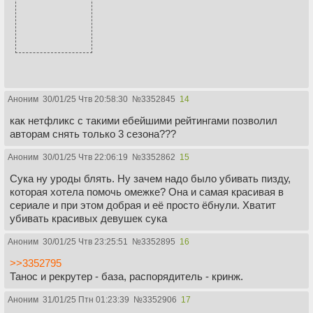
Аноним
30/01/25 Чтв 20:58:30
№
3352845
14
как нетфликс с такими ебейшими рейтингами позволил
авторам снять только 3 сезона???
Аноним
30/01/25 Чтв 22:06:19
№
3352862
15
Сука ну уроды блять. Ну зачем надо было убивать пизду,
которая хотела помочь омежке? Она и самая красивая в
сериале и при этом добрая и её просто ёбнули. Хватит
убивать красивых девушек сука
Аноним
30/01/25 Чтв 23:25:51
№
3352895
16
>>3352795
Танос и рекрутер - база, распорядитель - кринж.
Аноним
31/01/25 Птн 01:23:39
№
3352906
17