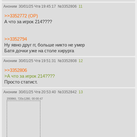
Аноним
30/01/25 Чтв 19:45:17
№
3352806
11
>>3352772 (OP)
А что за игрок 214????
>>3352794
Ну явно друг гг, больше никто не умер
Батя дочки уже на столе хирурга
Аноним
30/01/25 Чтв 19:51:31
№
3352808
12
>>3352806
>А что за игрок 214????
Просто статист.
Аноним
30/01/25 Чтв 20:53:40
№
3352842
13
2008Кб, 720x1280, 00:00:47