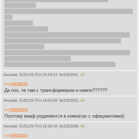
продолжаются
- Концовка мрачная, офк с "смотрите американскую версию
игр"
- Гихун - ВСЁ
- Голосования - ВСЁ
- Девочка родит и умрет, ребенка оставят жить потому что
он не игрок и на него обязательства докончить игру не
распространяются
- Мент раскроет деда на корабле. Приплывает на остров и
найдет брата. Брат его и убьет
Остальное по мелочи, как игроки умирают на играх.
Аноним
31/01/25 Птн 15:59:24
№
3353051
42
>>3353033
Да пох, че там с трансформером и намгю??????
Аноним
31/01/25 Птн 16:00:56
№
3353052
43
>>3353023
Поэтому виаф уединяются в комнатах с официантами))
Аноним
31/01/25 Птн 16:39:49
№
3353068
44
>>3353033