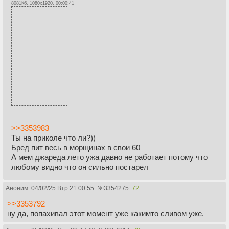
8081Кб, 1080x1920, 00:00:41
>>3353983
Ты на приколе что ли?))
Бред пит весь в морщинах в свои 60
А мем джареда лето ужа давно не работает потому что
любому видно что он сильно постарел
Аноним
04/02/25 Втр 21:00:55
№
3354275
72
>>3353792
ну да, попахивал этот момент уже какимто сливом уже.