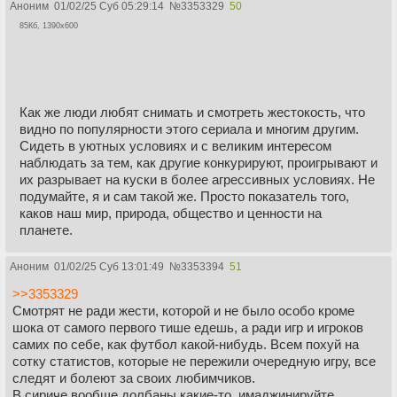
Аноним
01/02/25 Суб 05:29:14
№
3353329
50
85Кб, 1390x600
Как же люди любят снимать и смотреть жестокость, что
видно по популярности этого сериала и многим другим.
Сидеть в уютных условиях и с великим интересом
наблюдать за тем, как другие конкурируют, проигрывают и
их разрывает на куски в более агрессивных условиях. Не
подумайте, я и сам такой же. Просто показатель того,
каков наш мир, природа, общество и ценности на
планете.
Аноним
01/02/25 Суб 13:01:49
№
3353394
51
>>3353329
Смотрят не ради жести, которой и не было особо кроме
шока от самого первого тише едешь, а ради игр и игроков
самих по себе, как футбол какой-нибудь. Всем похуй на
сотку статистов, которые не пережили очередную игру, все
следят и болеют за своих любимчиков.
В сириче вообще долбаны какие-то, имаджинируйте