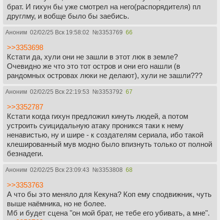
брат. И гихун бы уже смотрел на него(распорядителя) пл
друглму, и вобще было бы заебись.
Аноним
02/02/25 Вск 19:58:02
№
3353769
66
>>3353698
Кстати да, хули они не зашли в этот люк в земле?
Очевидно же что это тот остров и они его нашли (в
рандомных островах люки не делают), хули не зашли???
Аноним
02/02/25 Вск 22:19:53
№
3353792
67
>>3352787
Кстати когда гихун предложил кинуть людей, а потом
устроить суицидальную атаку проникся таки к нему
ненавистью, ну и шире - к создателям сериала, ибо такой
клешированный мув модно было впизнуть только от полной
безнадеги.
Аноним
02/02/25 Вск 23:09:43
№
3353808
68
>>3353763
А что бы это меняло для Кекуна? Коп ему сподвижник, чуть
выше наёмника, но не более.
Мб и будет сцена "он мой брат, не тебе его убивать, а мне".