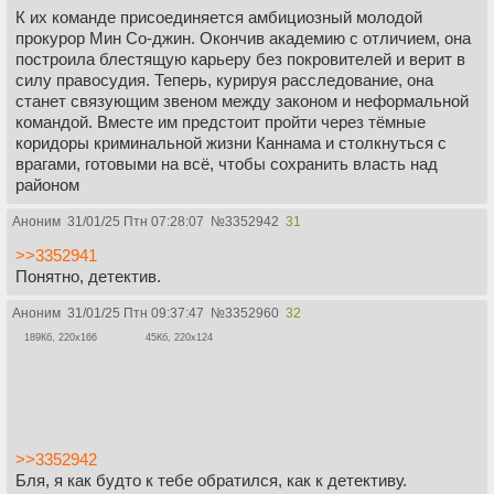
К их команде присоединяется амбициозный молодой
прокурор Мин Со-джин. Окончив академию с отличием, она
построила блестящую карьеру без покровителей и верит в
силу правосудия. Теперь, курируя расследование, она
станет связующим звеном между законом и неформальной
командой. Вместе им предстоит пройти через тёмные
коридоры криминальной жизни Каннама и столкнуться с
врагами, готовыми на всё, чтобы сохранить власть над
районом
Аноним
31/01/25 Птн 07:28:07
№
3352942
31
>>3352941
Понятно, детектив.
Аноним
31/01/25 Птн 09:37:47
№
3352960
32
189Кб, 220x166
45Кб, 220x124
>>3352942
Бля, я как будто к тебе обратился, как к детективу.