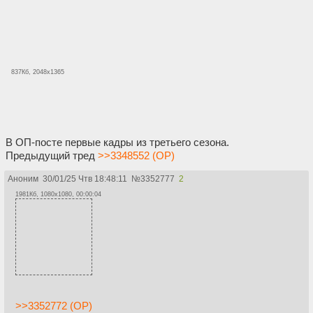
837Кб, 2048x1365
В ОП-посте первые кадры из третьего сезона.
Предыдущий тред
>>3348552 (OP)
Аноним
30/01/25 Чтв 18:48:11
№
3352777
2
1981Кб, 1080x1080, 00:00:04
>>3352772 (OP)