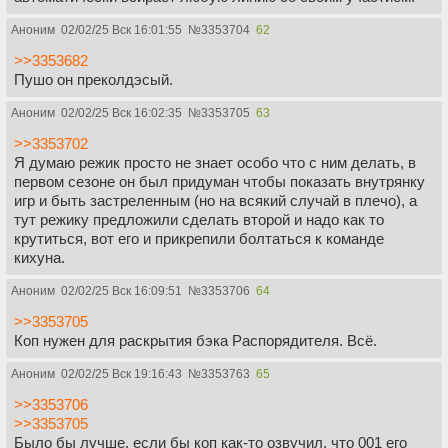
Аноним
02/02/25 Вск 16:01:55
№
3353704
62
>>3353682
Пушо он преколдэсый.
Аноним
02/02/25 Вск 16:02:35
№
3353705
63
>>3353702
Я думаю режик просто не знает особо что с ним делать, в
первом сезоне он был придуман чтобы показать внутрянку
игр и быть застреленным (но на всякий случай в плечо), а
тут режику предложили сделать второй и надо как то
крутиться, вот его и прикрепили болтаться к команде
кихуна.
Аноним
02/02/25 Вск 16:09:51
№
3353706
64
>>3353705
Коп нужен для раскрытия бэка Распорядителя. Всё.
Аноним
02/02/25 Вск 19:16:43
№
3353763
65
>>3353706
>>3353705
Было бы лучше, если бы коп как-то озвучил, что 001 его