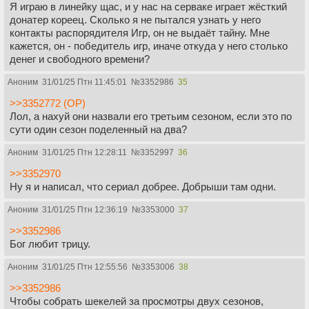
Я играю в линейку щас, и у нас на серваке играет жёсткий
донатер кореец. Сколько я не пытался узнать у него
контакты распорядителя Игр, он не выдаёт тайну. Мне
кажется, он - победитель игр, иначе откуда у него столько
денег и свободного времени?
Аноним
31/01/25 Птн 11:45:01
№
3352986
35
>>3352772 (OP)
Лол, а нахуй они назвали его третьим сезоном, если это по
сути один сезон поделенный на два?
Аноним
31/01/25 Птн 12:28:11
№
3352997
36
>>3352970
Ну я и написал, что сериал добрее. Добрыши там одни.
Аноним
31/01/25 Птн 12:36:19
№
3353000
37
>>3352986
Бог любит трицу.
Аноним
31/01/25 Птн 12:55:56
№
3353006
38
>>3352986
Чтобы собрать шекелей за просмотры двух сезонов,