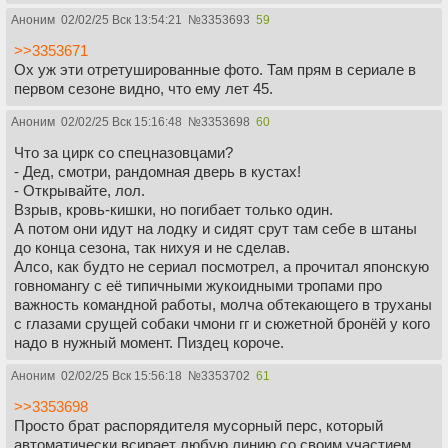
Аноним
02/02/25 Вск 13:54:21
№
3353693
59
>>3353671
Ох уж эти отретушированные фото. Там прям в сериале в
первом сезоне видно, что ему лет 45.
Аноним
02/02/25 Вск 15:16:48
№
3353698
60
Что за цирк со спецназовцами?
- Дед, смотри, рандомная дверь в кустах!
- Открывайте, лол.
Взрыв, кровь-кишки, но погибает только один.
А потом они идут на лодку и сидят срут там себе в штаны
до конца сезона, так нихуя и не сделав.
Алсо, как будто не сериал посмотрел, а прочитал японскую
говномангу с её типичными жукоидными тропами про
важность командной работы, молча обтекающего в труханы
с глазами срущей собаки чмони гг и сюжетной бронёй у кого
надо в нужный момент. Пиздец короче.
Аноним
02/02/25 Вск 15:56:18
№
3353702
61
>>3353698
Просто брат распорядителя мусорный перс, который
автоматически всирает любую линию со своим участием.