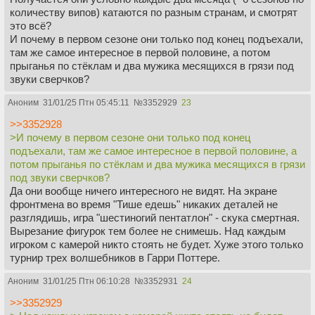
количеству випов) катаются по разным странам, и смотрят
это всё?
И почему в первом сезоне они только под конец подъехали,
там же самое интересное в первой половине, а потом
прыганья по стёклам и два мужика месящихся в грязи под
звуки сверчков?
Аноним
31/01/25 Птн 05:45:11
№
3352929
23
>>3352928
>И почему в первом сезоне они только под конец
подъехали, там же самое интересное в первой половине, а
потом прыганья по стёклам и два мужика месящихся в грязи
под звуки сверчков?
Да они вообще ничего интересного не видят. На экране
фронтмена во время "Тише едешь" никаких деталей не
разглядишь, игра "шестиногий пентатлон" - скука смертная.
Вырезание фигурок тем более не снимешь. Над каждым
игроком с камерой никто стоять не будет. Хуже этого только
турнир трех волшебников в Гарри Поттере.
Аноним
31/01/25 Птн 06:10:28
№
3352931
24
>>3352929