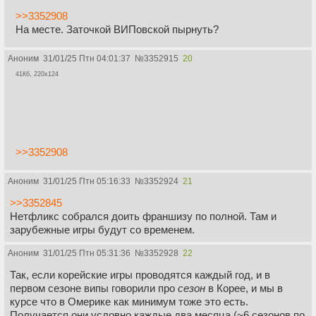
>>3352908
На месте. Заточкой ВИПовской пырнуть?
Аноним
31/01/25 Птн 04:01:37
№
3352915
20
41Кб, 220x124
>>3352908
Аноним
31/01/25 Птн 05:16:33
№
3352924
21
>>3352845
Нетфликс собрался доить франшизу по полной. Там и
зарубежные игры будут со временем.
Аноним
31/01/25 Птн 05:31:36
№
3352928
22
Так, если корейские игры проводятся каждый год, и в
первом сезоне випы говорили про
сезон
в Корее, и мы в
курсе что в Омерике как минимум тоже это есть.
Получается они условно каждые два месяца (~6 сезонов по