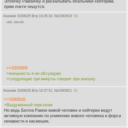
Элличку Рамзичку и раскалывать ебальники хейтерам,
прям локти чешутся.
Аноним
03/06/25 Втр 16:35:34
№
3393919
50
18Кб, 306x306
>>3393909
>внешность я не обсуждаю
>следующие три минуты говорит про внешку
Аноним
03/06/25 Втр 16:37:51
№
3393921
51
>>3393918
>Выдуманный персонаж
Но ведь Белла Рамзи живой человек и хейтерки ведут
активную компанию по унижению живого человека и форса
ненависти и насмешек.