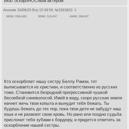
Вкат оскароНОСным актером
Аноним
03/06/25 Втр 15:39:59
№
3393853
9
662Кб, 828x1481
306Кб, 512x347
444Кб, 399x547
Кто оскорбляет нашу сестру Беллу Рамзи, тот
выписывается из христиан, и соответственно из русских
тоже. Становится безродной прогрессивной чушкой
бесоебкой синеволосой. Имей в виду, скоро русская земля
начнет жечь твои копыта и вынудит тебя бежать. Ты
будешь бежать до тех пор, пока твои дети не забудут наш
язык и не размоют свою кровь. Но рано или поздно судьба
прислонит тебя зубами к бордюру, и придется ответить за
оскорбление нашей сестры.