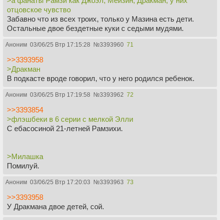
>а фанаты Рамзи как Джоэл, Мейзин, Дракман, у них
отцовское чувство
Забавно что из всех троих, только у Мазина есть дети.
Остальные двое бездетные куки с седыми мудями.
Аноним
03/06/25 Втр 17:15:28
№
3393960
71
>>3393958
>Дракман
В подкасте вроде говорил, что у него родился ребенок.
Аноним
03/06/25 Втр 17:19:58
№
3393962
72
>>3393854
>флэшбеки в 6 серии с мелкой Элли
С ебасосиной 21-летней Рамзихи.
>Милашка
Помилуй.
Аноним
03/06/25 Втр 17:20:03
№
3393963
73
>>3393958
У Дракмана двое детей, сой.