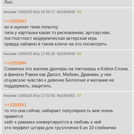
Лол.
Аноним
03/06/25 Втр 16:59:17
№
3393945
65
>>3393943
но я оценил твою попытку
типа у картошки какая то рискованная, артхаусная,
постпостпост модерническая актерская игра
правда забавно в таком ключе на это посмотреть
Аноним
03/06/25 Втр 17:00:28
№
3393948
66
>>3393944
Соевички это жалкие дрочеры на тиктокерш и Кэйли Спэни,
а фанаты Рамзи как Джоэл, Мейзин, Дракман, у них
отцовское чувство к девочке Беллочке и желание ее
поддержать, защитить.
Аноним
03/06/25 Втр 17:03:56
№
3393951
67
>>3393941
то что она сейчас набирает популярность мне очень
нравится
хейт к рамзихе конвертируется в любовь к ней
это перфект шторм для труэллички 6 из 10 спейнички