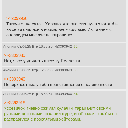
>>3393930
Такая-то лялечка... Хорошо, что она скипнула этот лгбт-
высер и снялась в нормальном фильме. Их тандем с
андроидом мне очень понравился.
Аноним
03/06/25 Втр 16:55:39
№
3393942
62
>>3393939
Нет, я хочу увидеть писочку Беллочки...
Аноним
03/06/25 Втр 16:56:55
№
3393943
63
>>3393940
Поверхностные у тебя представления о человечности
Аноним
03/06/25 Втр 16:58:57
№
3393944
64
>>3393918
>соевичок, гневно сжимая кулачки, тарабанит своими
ручками-веточками по клавиатуре, воображая, как бы он
расправился с проклятыми хейтерами.