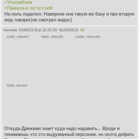
>Ультрабаза
>Пришла в гости к ixbt
На ноль поделил. Наверное она такую же базу и про вторую
игру говорит(не смотрел видос)
Аноним
03/06/25 Втр 16:35:30
№
3393918
49
416Кб, 1080x607
399Кб, 1080x585
1454Кб, 1080x1350
690Кб, 640x640
Откуда Дрюкман знает куда надо надавить... Вроде и
понимаешь что это выдуманный персонаж, но охота дефать