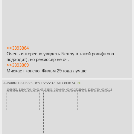
>>3393864
Очень интересно увидеть Беллу в такой роли(и она
подходит), но режиссер не оч.
>>3393869
Мискаст конено. Фильм 29 года лучше.
Аноним
03/06/25 Втр 15:55:37
№
3393874
20
10289Кб, 1280x720, 00:01:07
1731Кб, 360x640, 00:00:27
2116Кб, 1280x720, 00:00:18