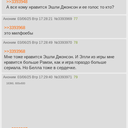
>>3393948
А все кому нравится Эшли Джонсон и ее голос то кто?
Аноним
03/06/25 Втр 17:28:21
№
3393969
77
>>3393968
это милфоебы
Аноним
03/06/25 Втр 17:28:49
№
3393970
78
>>3393968
Мне тоже нравится Эшли Джонсон. И Элли из игры мне
нравится больше Рамзи, как и игра гораздо больше
сериала. Но Белла тоже в сердечке.
Аноним
03/06/25 Втр 17:29:40
№
3393971
79
163Кб, 600x600