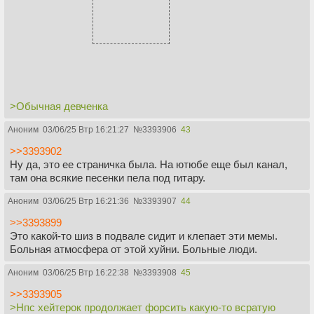
>Обычная девченка
Аноним
03/06/25 Втр 16:21:27
№
3393906
43
>>3393902
Ну да, это ее страничка была. На ютюбе еще был канал,
там она всякие песенки пела под гитару.
Аноним
03/06/25 Втр 16:21:36
№
3393907
44
>>3393899
Это какой-то шиз в подвале сидит и клепает эти мемы.
Больная атмосфера от этой хуйни. Больные люди.
Аноним
03/06/25 Втр 16:22:38
№
3393908
45
>>3393905
>Нпс хейтерок продолжает форсить какую-то всратую