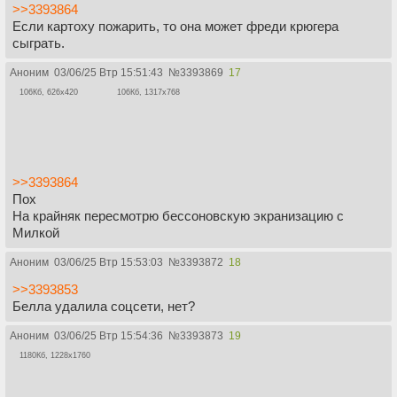
>>3393864
Если картоху пожарить, то она может фреди крюгера
сыграть.
Аноним
03/06/25 Втр 15:51:43
№
3393869
17
106Кб, 626x420
106Кб, 1317x768
>>3393864
Пох
На крайняк пересмотрю бессоновскую экранизацию с
Милкой
Аноним
03/06/25 Втр 15:53:03
№
3393872
18
>>3393853
Белла удалила соцсети, нет?
Аноним
03/06/25 Втр 15:54:36
№
3393873
19
1180Кб, 1228x1760