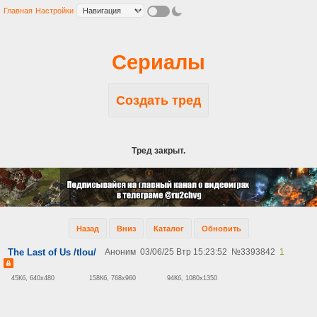
Главная
Настройки
Сериалы
Создать тред
Тред закрыт.
Назад
Вниз
Каталог
Обновить
The Last of Us /tlou/
Аноним
03/06/25 Втр 15:23:52
№
3393842
1
45Кб, 640x480
158Кб, 768x960
94Кб, 1080x1350