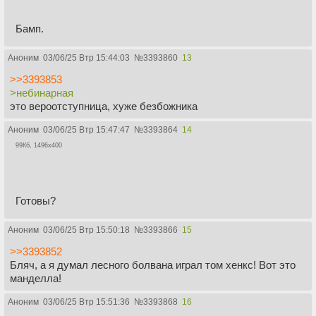
Бамп.
Аноним
03/06/25 Втр 15:44:03
№
3393860
13
>>3393853
>небинарная
это вероотступница, хуже безбожника
Аноним
03/06/25 Втр 15:47:47
№
3393864
14
99Кб, 1496x400
Готовы?
Аноним
03/06/25 Втр 15:50:18
№
3393866
15
>>3393852
Бляч, а я думал лесного болвана играл том хенкс! Вот это
манделла!
Аноним
03/06/25 Втр 15:51:36
№
3393868
16