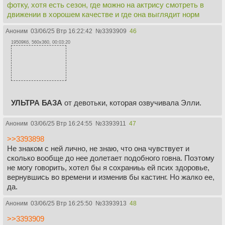
фотку, хотя есть сезон, где можно на актрису смотреть в
движении в хорошем качестве и где она выглядит норм
Аноним
03/06/25 Втр 16:22:42
№
3393909
46
19509Кб, 560x360, 00:03:20
УЛЬТРА БАЗА
от девотьки, которая озвучивала Элли.
Аноним
03/06/25 Втр 16:24:55
№
3393911
47
>>3393898
Не знаком с ней лично, не знаю, что она чувствует и
сколько вообще до нее долетает подобного говна. Поэтому
не могу говорить, хотел бы я сохраниьь ей псих здоровье,
вернувшись во времени и изменив бы кастинг. Но жалко ее,
да.
Аноним
03/06/25 Втр 16:25:50
№
3393913
48
>>3393909