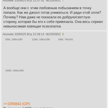
Аноним
03/06/25 Втр 15:37:42
№
3393851
7
А вообще они с этим любовным лобызанием в точку
попали. Как же джоэл готов унижаться. И ради этой элли?
Почему? Нам даже не показали ее добрую/светлую
сторону, которая бы его к себе привязала. Она весь сериал
невыносимая язвящая психопатка
Аноним
03/06/25 Втр 15:38:14
№
3393852
8
92Кб, 1080x1080
113Кб, 1080x1080
63Кб, 700x501
100Кб, 1080x1080
>>3393842 (OP)