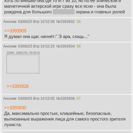
хоть по внешке она где то 6-7 из 10, но по ее эпической и
магнетичной актерской игре сразу все ясно - она была
рождена для большого
кока моего
экрана и главных ролей
Аноним
03/06/25 Втр 16:52:09
№
3393932
55
>>3393909
Я думал она щас начнёт:" Э ара, сющь..."
Аноним
03/06/25 Втр 16:52:25
№
3393934
56
232Кб, 1280x720, 00:00:01
>>3393928
Аноним
03/06/25 Втр 16:53:05
№
3393936
57
>>3393930
Да, максимально простые, клишейные, безопасные,
вылизанные выражения лица для самого простого зрителя
лукиста.