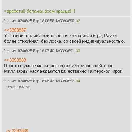
>врёёёти!! белачка всем нраица!!!!
Аноним
03/06/25 Втр 16:06:58
№
3393890
32
>>3393887
У Спэйни голливутизированная клишейная игра, Рамзи
более стихийная, без лоска, со своей индивидуальностью.
Аноним
03/06/25 Втр 16:07:40
№
3393891
33
>>3393889
Просто шумное меньшинство из миллионов хейтеров.
Миллиарды наслаждаются качественной актерской игрой.
Аноним
03/06/25 Втр 16:08:42
№
3393892
34
1878Кб, 1466x1304
>>3393889