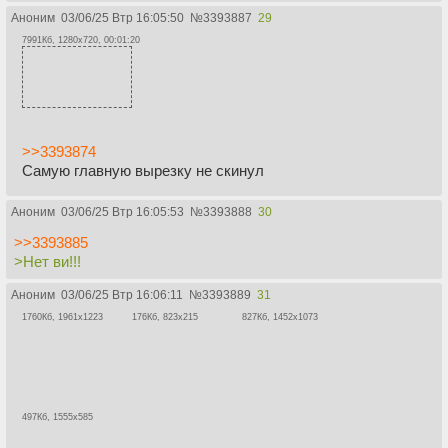
Аноним
03/06/25 Втр 16:05:50
№
3393887
29
7991Кб, 1280x720, 00:01:20
>>3393874
Самую главную вырезку не скинул
Аноним
03/06/25 Втр 16:05:53
№
3393888
30
>>3393885
>Нет ви!!!
Аноним
03/06/25 Втр 16:06:11
№
3393889
31
1760Кб, 1961x1223
176Кб, 823x215
827Кб, 1452x1073
497Кб, 1555x585