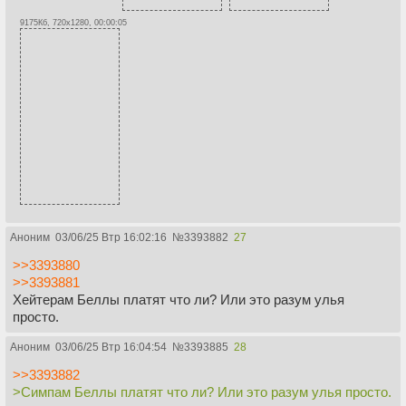
9175Кб, 720x1280, 00:00:05
Аноним
03/06/25 Втр 16:02:16
№
3393882
27
>>3393880
>>3393881
Хейтерам Беллы платят что ли? Или это разум улья
просто.
Аноним
03/06/25 Втр 16:04:54
№
3393885
28
>>3393882
>Симпам Беллы платят что ли? Или это разум улья просто.