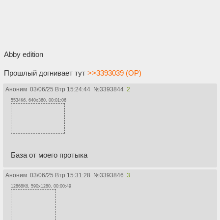
Abby edition
Прошлый догнивает тут
>>3393039 (OP)
Аноним
03/06/25 Втр 15:24:44
№
3393844
2
5534Кб, 640x360, 00:01:06
База от моего протыка
Аноним
03/06/25 Втр 15:31:28
№
3393846
3
12868Кб, 590x1280, 00:00:49