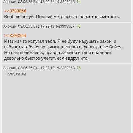
Аноним
03/06/25 Втр 17:20:35
№
3393965
74
>>3393864
Вообще похуй. Полный метр просто перестал смотреть.
Аноним
03/06/25 Втр 17:22:11
№
3393967
75
>>3393944
Извини что испугал тебя. Я не буду нарушать закон, и
избивать тебя из-за вымышленного персонажа, не бойся.
Но сам понимаешь, правда за мной и твой ебальник
довольно быстро улетит, если вдруг что.
Аноним
03/06/25 Втр 17:27:10
№
3393968
76
107Кб, 259x362