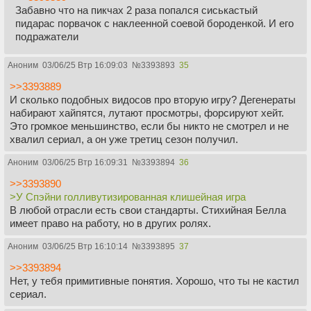
Забавно что на пикчах 2 раза попался сиськастый
пидарас порвачок с наклеенной соевой бороденкой. И его
подражатели
Аноним
03/06/25 Втр 16:09:03
№
3393893
35
>>3393889
И сколько подобных видосов про вторую игру? Дегенераты
набирают хайпятся, лутают просмотры, форсируют хейт.
Это громкое меньшинство, если бы никто не смотрел и не
хвалил сериал, а он уже третиц сезон получил.
Аноним
03/06/25 Втр 16:09:31
№
3393894
36
>>3393890
>У Спэйни голливутизированная клишейная игра
В любой отрасли есть свои стандарты. Стихийная Белла
имеет право на работу, но в других ролях.
Аноним
03/06/25 Втр 16:10:14
№
3393895
37
>>3393894
Нет, у тебя примитивные понятия. Хорошо, что ты не кастил
сериал.