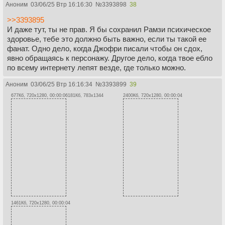
Аноним
03/06/25 Втр 16:16:30
№
3393898
38
>>3393895
И даже тут, ты не прав. Я бы сохранил Рамзи психическое
здоровье, тебе это должно быть важно, если ты такой ее
фанат. Одно дело, когда Джофри писали чтобы он сдох,
явно обращаясь к персонажу. Другое дело, когда твое ебло
по всему интернету лепят везде, где только можно.
Аноним
03/06/25 Втр 16:16:34
№
3393899
39
677Кб, 720x1280, 00:00:06
181Кб, 783x1344
2400Кб, 720x1280, 00:00:04
1461Кб, 720x1280, 00:00:04