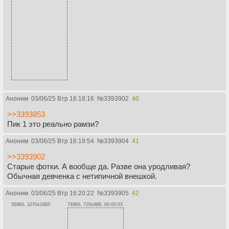
Аноним
03/06/25 Втр 16:18:16
№
3393902
40
>>3393853
Пик 1 это реально рамзи?
Аноним
03/06/25 Втр 16:19:54
№
3393904
41
>>3393902
Старые фотки. А вообще да. Разве она уродливая?
Обычная девченка с нетипичной внешкой.
Аноним
03/06/25 Втр 16:20:22
№
3393905
42
569Кб, 1070x1663
749Кб, 720x688, 00:00:03