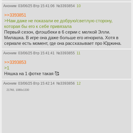
Аноним
03/06/25 Втр 15:41:06
№
3393854
10
>>3393851
>Нам даже не показали ее добрую/светлую сторону,
которая бы его к себе привязала
Первый сезон, флэшбеки в 6 серии с мелкой Элли.
Милашка. В игре она даже больше его игнорила. Хотя в
сериале есть момент, где она рассказывает про Юджина.
Аноним
03/06/25 Втр 15:41:41
№
3393855
11
>>3393853
>1
Няшка на 1 фотке такая 🥰
Аноним
03/06/25 Втр 15:42:14
№
3393856
12
217Кб, 1080x1330