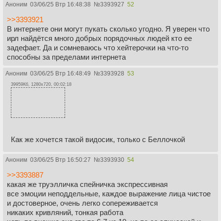
Аноним
03/06/25 Втр 16:48:38
№
3393927
52
>>3393921
В интернете они могут пукать сколько угодно. Я уверен что
ирл найдётся много добрых порядочных людей кто ее
задефает. Да и сомневаюсь что хейтерочки на что-то
способны за пределами интернета
Аноним
03/06/25 Втр 16:48:49
№
3393928
53
39959Кб, 1280x720, 00:02:18
Как же хочется такой видосик, только с Беллочкой
Аноним
03/06/25 Втр 16:50:27
№
3393930
54
>>3393887
какая же труэлличка спейничка экспрессивная
все эмоции неподдельные, каждое выражение лица чистое
и достоверное, очень легко сопереживается
никаких кривляний, тонкая работа