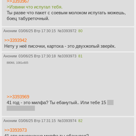
>>3393967
>Извини что испугал тебя.
Ты разве что пакет с соевым молоком испугать можешь,
боец табуреточный.
Аноним
03/06/25 Втр 17:30:15
№
3393972
80
>>3393942
Нету у неё писочки, картоха - это двухжопый зверёк.
Аноним
03/06/25 Втр 17:30:18
№
3393973
81
880Кб, 1081x605
>>3393969
41 год - это милфа? Ты ебанутый.. Или тебе 15
ЦА
сериала есчо
Аноним
03/06/25 Втр 17:31:15
№
3393974
82
>>3393973
41 это однозначно милфа ты ебанулся?