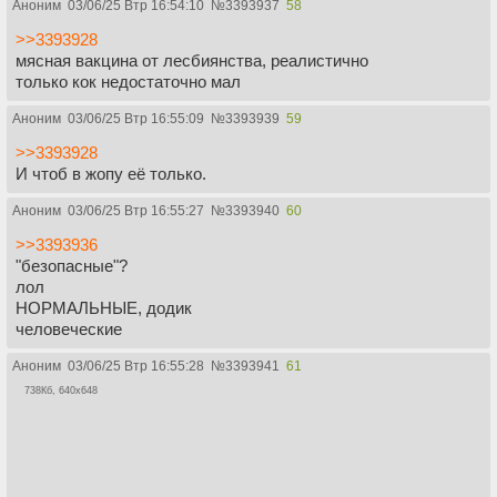
Аноним
03/06/25 Втр 16:54:10
№
3393937
58
>>3393928
мясная вакцина от лесбиянства, реалистично
только кок недостаточно мал
Аноним
03/06/25 Втр 16:55:09
№
3393939
59
>>3393928
И чтоб в жопу её только.
Аноним
03/06/25 Втр 16:55:27
№
3393940
60
>>3393936
"безопасные"?
лол
НОРМАЛЬНЫЕ, додик
человеческие
Аноним
03/06/25 Втр 16:55:28
№
3393941
61
738Кб, 640x648