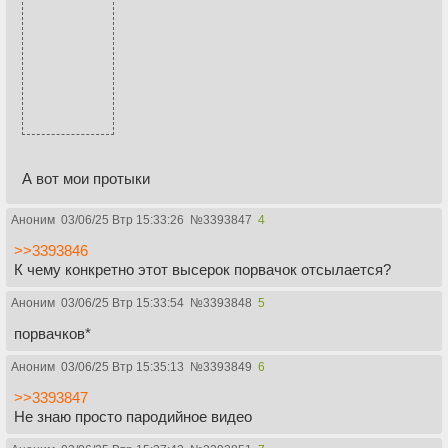
А вот мои протыки
Аноним
03/06/25 Втр 15:33:26
№
3393847
4
>>3393846
К чему конкретно этот высерок порвачок отсылается?
Аноним
03/06/25 Втр 15:33:54
№
3393848
5
порвачков*
Аноним
03/06/25 Втр 15:35:13
№
3393849
6
>>3393847
Не знаю просто пародийное видео