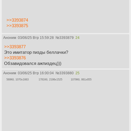
>>3393874
>>3393875
Аноним
03/06/25 Втр 15:59:28
№
3393879
24
>>3393877
Это имитатор пизды беллачки?
>>3393876
Обзавидовался ажпиздец)))
Аноним
03/06/25 Втр 16:00:04
№
3393880
25
569Кб, 1070x1663
1781Кб, 2198x1525
1079Кб, 861x855