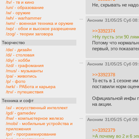
/tv/ - тв и кино
Не, скрывать не надо
/un/ - образование
/w/ - оружие
/wh/ - warhammer
Аноним
31/05/25 Суб 08
/wm/ - военная техника и оружие
/wp/ - обои и высокое разрешение
>>3392374
/zog/ - теории заговора
>Ну пусть эти 90 лям
Потому что нормальн
Творчество
первый, это показате
/de/ - дизайн
/di/ - столовая
/diy/ - хобби
Аноним
31/05/25 Суб 09
/izd/ - графомания
/mus/ - музыканты
>>3392378
/pa/ - живопись
То есть в 1 сезоне и
/p/ - фото
поставили норм оценк
/wrk/ - РАБота и карьера
/trv/ - путешествия
Официальной инфы по 
Техника и софт
на акции.
/ai/ - искусственный интеллект
/gd/ - gamedev
/hw/ - компьютерное железо
Аноним
31/05/25 Суб 09
/mobi/ - мобильные устройства и
приложения
>>3392379
/pr/ - программирование
>А почему во 2 и 6 э