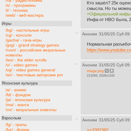
/ra/ - радиотехника
Кто зашёл? 25к оцено
/s/ - программы
смысла. Но ты можеш
/t/ - техника
>Официальной инфы 
/web/ - веб-мастера
Инфа от HBO была, 2 
Игры
/bg/ - настольные игры
Аноним
31/05/25 Суб 09
/cg/ - консоли
/gacha/ - гача-игры
Нормальная разъебоч
/gsg/ - grand strategy games
https://www.youtube
/ruvn/ - российские визуальные
новеллы
/tes/ - the elder scrolls
/v/ - video games
Аноним
31/05/25 Суб 09
/vg/ - video games general
image.png
/wr/ - текстовые авторские рпг
2132Кб, 2028x1192
Японская культура
/a/ - аниме
/fd/ - фэндом
/ja/ - японская культура
/ma/ - манга
/vn/ - визуальные новеллы
Взрослым
Аноним
31/05/25 Суб 09
/fg/ - трапы
/fur/ - фурри
>>3392382