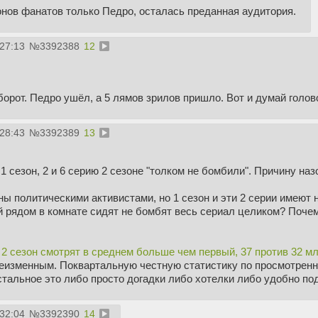
нов фанатов только Педро, осталась преданная аудитория.
:27:13
№
3392388
12
борот. Педро ушёл, а 5 лямов зрилов пришло. Вот и думай голов
:28:43
№
3392389
13
 сезон, 2 и 6 серию 2 сезоне "толком не бомбили". Причину на
ны политическими активистами, но 1 сезон и эти 2 серии имеют
й рядом в комнате сидят не бомбят весь сериал целиком? Почем
 сезон смотрят в среднем больше чем первый, 37 против 32 мл
еизменным. Поквартальную честную статистику по просмотрен
стальное это либо просто догадки либо хотелки либо удобно по
:32:04
№
3392390
14