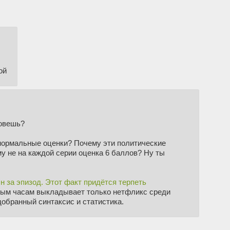
ой
зовешь?
 нормальные оценки? Почему эти политические
у не на каждой серии оценка 6 баллов? Ну ты
н за эпизод. Этот факт придётся терпеть
ным часам выкладывает только нетфликс среди
добранный синтаксис и статистика.