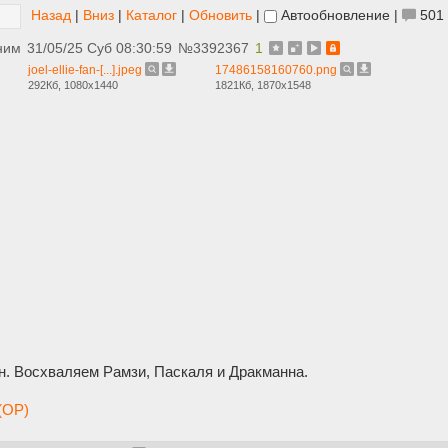
Назад
|
Вниз
|
Каталог
|
Обновить
|
Автообновление
|
501
ним
31/05/25 Суб 08:30:59
№
3392367
1
joel-ellie-fan-[...].jpeg
17486158160760.png
292Кб, 1080x1440
1821Кб, 1870x1548
н. Восхваляем Рамзи, Паскаля и Дракманна.
(OP)