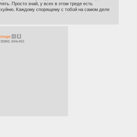
ть. Просто знай, у всех в этом треде есть
ю хуйню. Каждому спорящему с тобой на самом деле
image
358Кб, 604x453