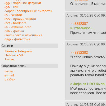
/gg/ - хорошие девушки
Отвалилось 5 миллио
/ga/ - геи
/vape/ - электронные сигареты
/h/ - хентай
Аноним
31/05/25 Суб 09
/ho/ - прочий хентай
/hc/ - hardcore
>>3392387
/e/ - extreme pron
>Отвалилось
/fet/ - фетиш
Прекол в том что нао
/sex/ - секс и отношения
/fag/ - фагготрия
Аноним
31/05/25 Суб 09
Ссылки
Канал в Telegram
>>3392382
Паблик в VK
Я спрашиваю почему 1
Twitter
Почему оценки засра
Обратная связь
активисты что с тобо
twitter
реально такой тупой?
e-mail
разбан
>Инфа от HBO была, 2
Мой посыл остался н
всех сервисов. Все о
Аноним
31/05/25 Суб 09