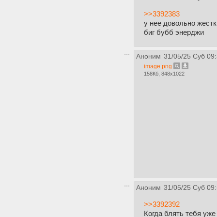
>>3392383
у нее довольно жест
биг бубб энерджи
Аноним
31/05/25 Суб 09
image.png
158Кб, 848x1022
Аноним
31/05/25 Суб 09
>>3392392
Когда блять тебя уже