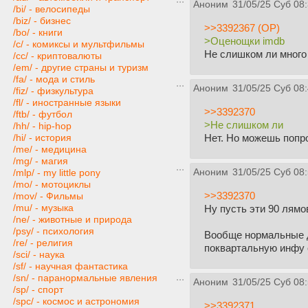
Аноним
31/05/25 Суб 08
/bi/ - велосипеды
/biz/ - бизнес
>>3392367 (OP)
/bo/ - книги
>Оценощки imdb
/c/ - комиксы и мультфильмы
Не слишком ли много
/cc/ - криптовалюты
/em/ - другие страны и туризм
/fa/ - мода и стиль
Аноним
31/05/25 Суб 08
/fiz/ - физкультура
/fl/ - иностранные языки
>>3392370
/ftb/ - футбол
>Не слишком ли
/hh/ - hip-hop
Нет. Но можешь попр
/hi/ - история
/me/ - медицина
/mg/ - магия
Аноним
31/05/25 Суб 08
/mlp/ - my little pony
/mo/ - мотоциклы
>>3392370
/mov/ - Фильмы
/mu/ - музыка
Ну пусть эти 90 лямо
/ne/ - животные и природа
/psy/ - психология
Вообще нормальные д
/re/ - религия
поквартальную инфу 
/sci/ - наука
/sf/ - научная фантастика
/sn/ - паранормальные явления
Аноним
31/05/25 Суб 08
/sp/ - спорт
/spc/ - космос и астрономия
>>3392371