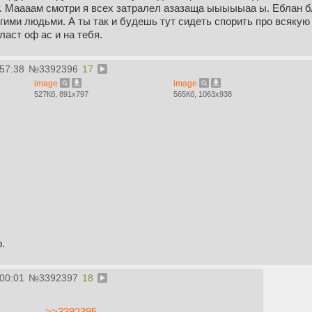
. Маааам смотри я всех затралел азазаща ыыыыыаа ы. Еблан бля
гими людьми. А ты так и будешь тут сидеть спорить про всяку
ласт оф ас и на тебя.
:57:38
№
3392396
17
image
image
527Кб, 891x797
565Кб, 1063x938
.
:00:01
№
3392397
18
>>3392395