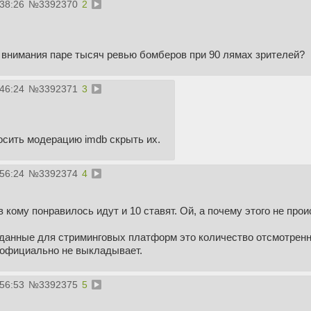
:38:26
№
3392370
2
 внимания паре тысяч ревью бомберов при 90 лямах зрителей?
:46:24
№
3392371
3
осить модерацию imdb скрыть их.
:56:24
№
3392374
4
в кому понравилось идут и 10 ставят. Ой, а почему этого не про
анные для стриминговых платформ это количество отсмотренны
официально не выкладывает.
:56:53
№
3392375
5