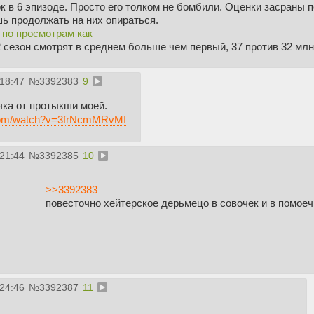
к в 6 эпизоде. Просто его толком не бомбили. Оценки засраны
ь продолжать на них опираться.
по просмотрам как
сезон смотрят в среднем больше чем первый, 37 против 32 млн 
:18:47
№
3392383
9
ка от протыкши моей.
.com/watch?v=3frNcmMRvMI
:21:44
№
3392385
10
>>3392383
повесточно хейтерское дерьмецо в совочек и в помоеч
:24:46
№
3392387
11