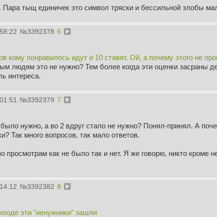
. Пара тыщ единичек это символ тряски и бессильной злобы мал
:58:22
№
3392378
6
ов кому понравилось идут и 10 ставят. Ой, а почему этого не пр
ым людям это не нужно? Тем более когда эти оценки засраны д
ль интереса.
:01:51
№
3392379
7
м было нужно, а во 2 вдруг стало не нужно? Понял-принял. А поче
и? Так много вопросов, так мало ответов.
просмотрам как не было так и нет. Я же говорю, никто кроме н
:14:12
№
3392382
8
пизоде эти "ненужники" зашли