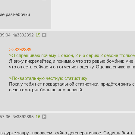
кие разъебочки
:39:04
№
3392392
15
>>3392389
>Я спрашиваю почему 1 сезон, 2 и 6 серию 2 сезоне "толко
Я вижу пикрелейтед и понимаю что это ревью бомбинг, мне 
что он есть сейчас и он отменяет оценку. Оценка снижена н
>Поквартальную честную статистику
Пока у тебя нет поквартальной статистики, придётся жить 
сезон смотрят больше чем первый.
:57:36
№
3392395
16
 в дурке запрут насовсем, хуйло дегенеративное. Сидишь блять