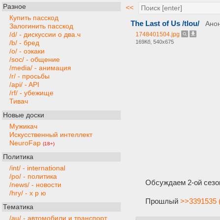
Разное
<<
Купить пасскод
The Last of Us /tlou/
Ано
Залогинить пасскод
/d/ - дискуссии о два.ч
1748401504.jpg
169Кб, 540x675
/b/ - бред
/o/ - оэкаки
/soc/ - общение
/media/ - анимация
/r/ - просьбы
/api/ - API
/rf/ - убежище
Тивач
Новые доски
Мужикач
Искусственный интеллект
NeuroFap
(18+)
Политика
/int/ - international
/po/ - политика
Обсуждаем 2-ой сезо
/news/ - новости
/hry/ - х р ю
Прошлый
>>3391535 
Тематика
/au/ - автомобили и транспорт