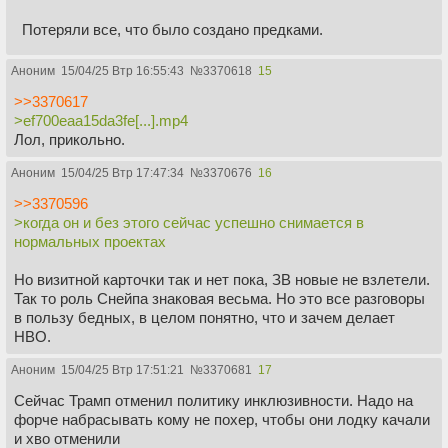
Потеряли все, что было создано предками.
Аноним
15/04/25 Втр 16:55:43
№
3370618
15
>>3370617
>ef700eaa15da3fe[...].mp4
Лол, прикольно.
Аноним
15/04/25 Втр 17:47:34
№
3370676
16
>>3370596
>когда он и без этого сейчас успешно снимается в
нормальных проектах
Но визитной карточки так и нет пока, ЗВ новые не взлетели.
Так то роль Снейпа знаковая весьма. Но это все разговоры
в пользу бедных, в целом понятно, что и зачем делает
HBO.
Аноним
15/04/25 Втр 17:51:21
№
3370681
17
Сейчас Трамп отменил политику инклюзивности. Надо на
форче набрасывать кому не похер, чтобы они лодку качали
и хво отменили