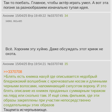
Так-то поебать. Главное, чтобы актёр играть умел. А вот эта
погоня за разнообразием изначально тупая идея.
Аноним
15/04/25 Втр 19:49:22
№
3370745
34
348Кб, 862x485
Всё. Хороним эту хуйню. Даже обсуждать этот кринж не
охота.
Аноним
15/04/25 Втр 19:54:21
№
3370748
35
>>3370708
>Блять есть книжка нахуй где описывается недобрый
бледнокожий волшебник с крючковатым носом и длинными
черными волосами, напоминающий силуэтом ворону. И это
блять описание из книжек проданных суммарным тиражом
на лярд или сколько там. И ещё семь фильмов, где эти
образы закреплены при участии непосредственно
создательницы этих образов
Тащемта исчерпывающе.