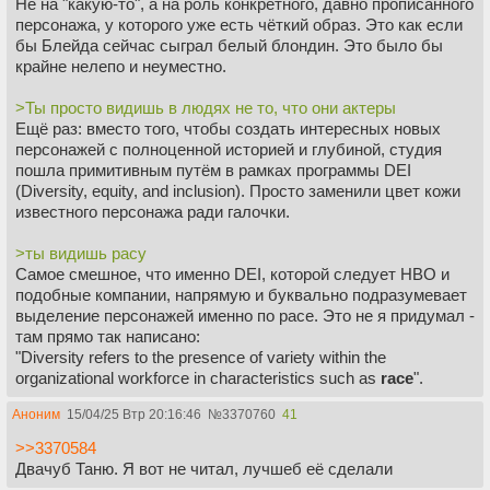
Не на "какую-то", а на роль конкретного, давно прописанного
персонажа, у которого уже есть чёткий образ. Это как если
бы Блейда сейчас сыграл белый блондин. Это было бы
крайне нелепо и неуместно.
>Ты просто видишь в людях не то, что они актеры
Ещё раз: вместо того, чтобы создать интересных новых
персонажей с полноценной историей и глубиной, студия
пошла примитивным путём в рамках программы DEI
(Diversity, equity, and inclusion). Просто заменили цвет кожи
известного персонажа ради галочки.
>ты видишь расу
Самое смешное, что именно DEI, которой следует HBO и
подобные компании, напрямую и буквально подразумевает
выделение персонажей именно по расе. Это не я придумал -
там прямо так написано:
"Diversity refers to the presence of variety within the
organizational workforce in characteristics such as
race
".
Аноним
15/04/25 Втр 20:16:46
№
3370760
41
>>3370584
Двачуб Таню. Я вот не читал, лучшеб её сделали