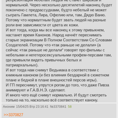
нормальной. Через несколько десятилетий наконец будет
покончено с предрассудками, будто небелый не может
сыграть Гамлета, Лира, Офелию или, там, Дядю Ваню.
Потому что нормалтным будет звать людей на разные
роли вне зависимости от цвета их кожи.
И вот тогда, когда мы все наконец к этому привыкнем,
настанет время Канонов. Народ начнёт переснимать
старые экранизации В Полном Соответствии Со Словами
Создателей. Потому что «так раньше не делали» (а
сейчас «так раньше не делали“ говорят про фильмы с
небелыми и негетеросексуальными профем-персами там,
где привыкли видеть привычных белых и
патриархальных).
И вот тогда нам снимут Ведьмака в соответствии с
книжным каноном (и без влияния бездарной в сюжетном
плане и бедной в плане внешностей персов игры).
И ГП переснимут, упрутся рогом до того, что даже Пивза
анимируют и Г.А.В.Н.Э. сделают.
И много чего ещё снимут нормально. И будут смотреть
только на то, насколько всё соответствует канону.
Я бешеный канонист, но мои канонные аппетиты
Аноним
15/04/25 Втр 23:16:41
№
3370841
58
вынуждены считаться с борьбой с несправедливостью.
>>3370827
Так что я потерплю до тех пор, пока неравенство не будет