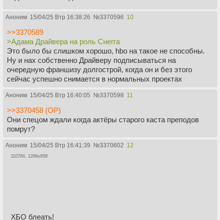
Аноним
15/04/25 Втр 16:38:26
№
3370596
10
>>3370589
>Адама Драйвера на роль Снегга
Это было бы слишком хорошо, hbo на такое не способны.
Ну и нах собственно Драйверу подписываться на
очередную франшизу долгострой, когда он и без этого
сейчас успешно снимается в нормальных проектах
Аноним
15/04/25 Втр 16:40:05
№
3370598
11
>>3370458 (OP)
Они спецом ждали когда актёры старого каста преподов
помрут?
Аноним
15/04/25 Втр 16:41:39
№
3370602
12
1107Кб, 1286x858
ХБО блеать!