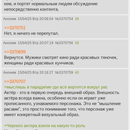
кем, и портят нормальным людям обсуждение
непосредственно контента.
Аноним
15/04/25 Втр 20:06:04
№
3370754
38
>>3370751
Нет, я ничего не перепутал.
Аноним
15/04/25 Втр 20:07:19
№
3370756
39
>>3370699
Вернутся. Мужики смотрят кино ради красивых тяночек,
женщины ради красивых кунчиков.
Аноним
15/04/25 Втр 20:16:27
№
3370759
40
>>3370707
>мыслишь в парадигме где всё вертится вокруг рас
Актёр - это в первую очередь внешний образ. Внешность
актёра всегда важна, особенно если он играет уже
прописанного, узнаваемого персонажа. Это не "мышление
расами", это просто понимание того, что персонаж уже
имеет конкретный визуальный образ.
>Черного актера взяли на какую-то роль