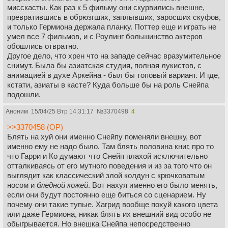
мисскасты. Как раз к 5 фильму они скурвились внешне,
превратившись в обрюзгших, заплывших, заросших скуфов,
и только Гермиона держала планку. Поттер еще и играть не
умел все 7 фильмов, и с Роулинг большинство актеров
обошлись отвратно.
Другое дело, что хрен что на западе сейчас вразумительное
снимут. Была бы азиатская студия, полная лукистов, с
анимацией в духе Аркейна - был бы топовый вариант. И где,
кстати, азиаты в касте? Куда больше бы на роль Снейпа
подошли.
Аноним
15/04/25 Втр 14:31:17
№
3370498
4
>>3370458 (OP)
Блять на хуй они именно Снейпу поменяли внешку, вот
именно ему не надо было. Там блять половина книг, про то
что Гарри и Ко думают что Снейп плахой исключительно
отталкиваясь от его мутного поведения и из за того что он
выглядит как классический злой колдун с крючковатым
носом и
бледной кожей
. Вот нахуя именно его было менять,
если они будут постоянно еще биться со сценарием. Ну
почему они такие тупые. Хагрид вообще похуй какого цвета
или даже Гермиона, никак блять их внешний вид особо не
обыгрывается. Но внешка Снейпа непосредственно