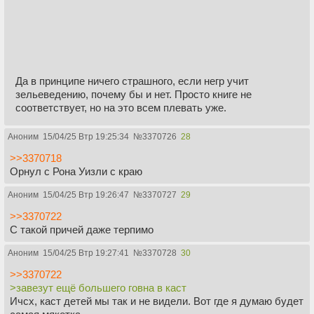
Да в принципе ничего страшного, если негр учит
зельеведению, почему бы и нет. Просто книге не
соответствует, но на это всем плевать уже.
Аноним
15/04/25 Втр 19:25:34
№
3370726
28
>>3370718
Орнул с Рона Уизли с краю
Аноним
15/04/25 Втр 19:26:47
№
3370727
29
>>3370722
С такой причей даже терпимо
Аноним
15/04/25 Втр 19:27:41
№
3370728
30
>>3370722
>завезут ещё большего говна в каст
Ичсх, каст детей мы так и не видели. Вот где я думаю будет