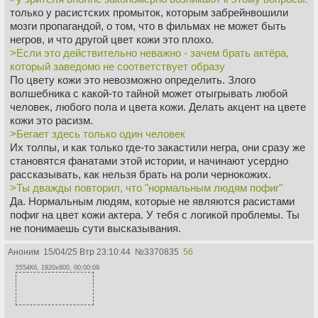
только у расистских промыток, которым забрейнвошили
мозги пропагандой, о том, что в фильмах не может быть
негров, и что другой цвет кожи это плохо.
>Если это действительно неважно - зачем брать актёра,
который заведомо не соответствует образу
По цвету кожи это невозможно определить. Злого
волшебника с какой-то тайной может отыгрывать любой
человек, любого пола и цвета кожи. Делать акцент на цвете
кожи это расизм.
>Бегает здесь только один человек
Их толпы, и как только где-то закастили негра, они сразу же
становятся фанатами этой истории, и начинают усердно
рассказывать, как нельзя брать на роли чернокожих.
>Ты дважды повторил, что "нормальным людям пофиг"
Да. Нормальным людям, которые не являются расистами
пофиг на цвет кожи актера. У тебя с логикой проблемы. Ты
не понимаешь сути высказывания.
Аноним
15/04/25 Втр 23:10:44
№
3370835
56
5554Кб, 1920x800, 00:00:09