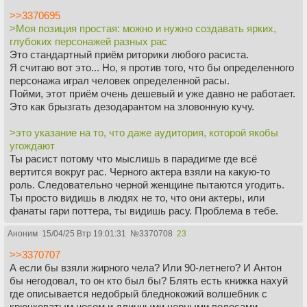
>>3370695
>Моя позиция простая: можно и нужно создавать ярких,
глубоких персонажей разных рас
Это стандартный приём риторики любого расиста.
Я считаю вот это... Но, я против того, что бы определенного
персонажа играл человек определенной расы.
Пойми, этот приём очень дешевый и уже давно не работает.
Это как брызгать дезодарантом на зловонную кучу.
>это указание на то, что даже аудитория, которой якобы
угождают
Ты расист потому что мыслишь в парадигме где всё
вертится вокруг рас. Черного актера взяли на какую-то
роль. Следовательно черной женщине пытаются угодить.
Ты просто видишь в людях не то, что они актеры, или
фанаты гари поттера, ты видишь расу. Проблема в тебе.
Аноним
15/04/25 Втр 19:01:31
№
3370708
23
>>3370707
А если бы взяли жирного чела? Или 90-летнего? И Антон
бы негодовал, то он кто был бы? Блять есть книжка нахуй
где описывается недобрый бледнокожий волшебник с
крючковатым носом и длинными черными волосами,