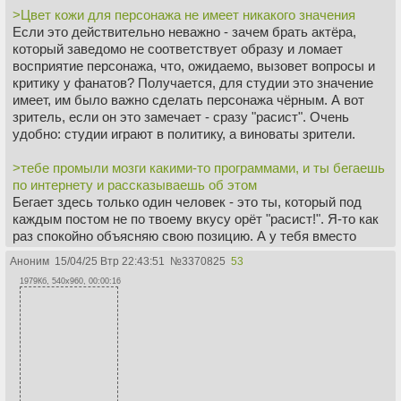
>Цвет кожи для персонажа не имеет никакого значения
Если это действительно неважно - зачем брать актёра,
который заведомо не соответствует образу и ломает
восприятие персонажа, что, ожидаемо, вызовет вопросы и
критику у фанатов? Получается, для студии это значение
имеет, им было важно сделать персонажа чёрным. А вот
зритель, если он это замечает - сразу "расист". Очень
удобно: студии играют в политику, а виноваты зрители.
>тебе промыли мозги какими-то программами, и ты бегаешь
по интернету и рассказываешь об этом
Бегает здесь только один человек - это ты, который под
каждым постом не по твоему вкусу орёт "расист!". Я-то как
раз спокойно объясняю свою позицию. А у тебя вместо
аргументов только ярлыки и обвинения.
Аноним
15/04/25 Втр 22:43:51
№
3370825
53
1979Кб, 540x960, 00:00:16
>Тебе промыли мозги, ты политизирован
Ты дважды повторил, что "нормальным людям пофиг", но
при этом выдал целый поток оскорблений, истерики и
диагнозов. Люди, которым всё равно, так не пишут. Они
просто проходят мимо.