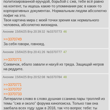
политизированной ерундой, борьбой с сжв, тебе всё равно
на контент, ты ищешь какие-то упоминания рас в каких-то
корпоративных документах. Нормальным людям абсолютно
пофиг на это.
Твоя картина мира с моей точки зрения как нормального
человека, абсолютно жизоидна.
Аноним
15/04/25 Втр 20:39:32
№
3370773
46
>>3370749
За себя говори, говноед.
Аноним
15/04/25 Втр 20:41:26
№
3370777
47
>>3370771
Соевичок, ебало завали и нахуй из треда. Защищай негров
на реддите.
Аноним
15/04/25 Втр 20:52:08
№
3370784
48
>>3370771
>>3370707
>>3370733
Литералли слово в слово душная ссанина пары троллей из
темы "сжв и около" форума кинопоиска. Только там она
заебала всех году эдак в 2018, так что вопрос тебе: ты