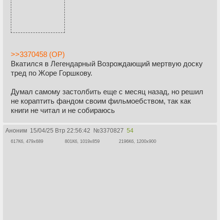
>>3370458 (OP)
Вкатился в Легендарный Возрождающий мертвую доску
тред по Жоре Горшкову.
Думал самому застолбить еще с месяц назад, но решил
не кораптить фандом своим фильмоебством, так как
книги не читал и не собираюсь
Аноним
15/04/25 Втр 22:56:42
№
3370827
54
617Кб, 479x689
801Кб, 1019x859
2196Кб, 1200x900