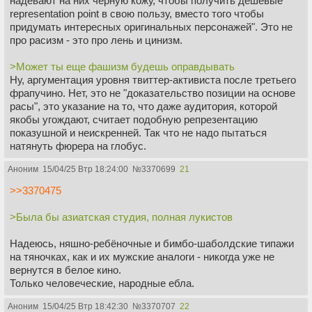
надевают на них чёрную кожу, чтобы получить дешёвые
representation point в свою пользу, вместо того чтобы
придумать интересных оригинальных персонажей". Это не
про расизм - это про лень и цинизм.
>Может ты еще фашизм будешь оправдывать
Ну, аргументация уровня твиттер-активиста после третьего
фрапучино. Нет, это не "доказательство позиции на основе
расы", это указание на то, что даже аудитория, которой
якобы угождают, считает подобную репрезентацию
показушной и неискренней. Так что не надо пытаться
натянуть фюрера на глобус.
Аноним
15/04/25 Втр 18:24:00
№
3370699
21
>>3370475
>Была бы азиатская студия, полная лукистов
Надеюсь, няшно-ребёночные и бимбо-шаболдские типажи
на тяночках, как и их мужские аналоги - никогда уже не
вернутся в белое кино.
Только человеческие, народные ебла.
Аноним
15/04/25 Втр 18:42:30
№
3370707
22