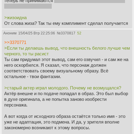
теперь не принимаются
кроме Драйвера лол, хотя он тоже
староват для роли уже
>жизоидна
От слова жиза? Так ты ему комплимент сделал получается
Аноним
15/04/25 Втр 22:25:06
№
3370817
52
>>3370771
>Если ты делаешь вывод, что внешность белого лучше чем
черного, то ты расист
Ты сам придумал этот вывод, сам его озвучил - и сам же на
него оскорбился. Я сказал, что персонаж должен
соответствовать своему визуальному образу. Всё
остальное - твои фантазии.
>старый актер играл молодого. Почему не возмущался?
Актёр внешне и по подаче попадал в образ. Это был выбор
в духе оригинала, а не попытка заново изобрести
персонажа.
А вот когда от исходного образа остаётся только имя - это
уже не адаптация, это подмена. И да, у зрителя вполне
закономерно возникают к этому вопросы.