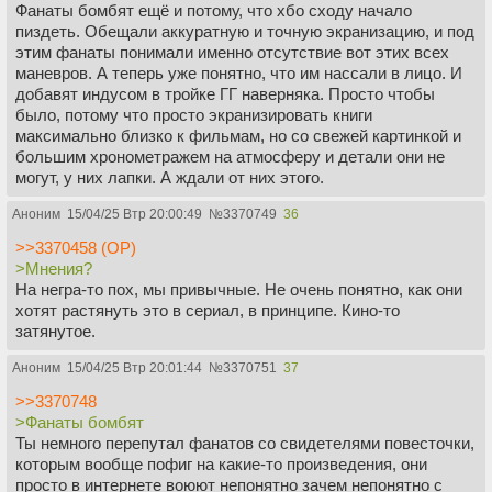
Фанаты бомбят ещё и потому, что хбо сходу начало
пиздеть. Обещали аккуратную и точную экранизацию, и под
этим фанаты понимали именно отсутствие вот этих всех
маневров. А теперь уже понятно, что им нассали в лицо. И
добавят индусом в тройке ГГ наверняка. Просто чтобы
было, потому что просто экранизировать книги
максимально близко к фильмам, но со свежей картинкой и
большим хронометражем на атмосферу и детали они не
могут, у них лапки. А ждали от них этого.
Аноним
15/04/25 Втр 20:00:49
№
3370749
36
>>3370458 (OP)
>Мнения?
На негра-то пох, мы привычные. Не очень понятно, как они
хотят растянуть это в сериал, в принципе. Кино-то
затянутое.
Аноним
15/04/25 Втр 20:01:44
№
3370751
37
>>3370748
>Фанаты бомбят
Ты немного перепутал фанатов со свидетелями повесточки,
которым вообще пофиг на какие-то произведения, они
просто в интернете воюют непонятно зачем непонятно с