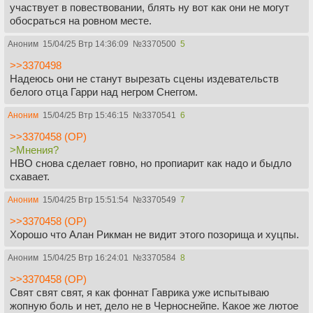
участвует в повествовании, блять ну вот как они не могут
обосраться на ровном месте.
Аноним
15/04/25 Втр 14:36:09
№
3370500
5
>>3370498
Надеюсь они не станут вырезать сцены издевательств
белого отца Гарри над негром Снеггом.
Аноним
15/04/25 Втр 15:46:15
№
3370541
6
>>3370458 (OP)
>Мнения?
НВО снова сделает говно, но пропиарит как надо и быдло
схавает.
Аноним
15/04/25 Втр 15:51:54
№
3370549
7
>>3370458 (OP)
Хорошо что Алан Рикман не видит этого позорища и хуцпы.
Аноним
15/04/25 Втр 16:24:01
№
3370584
8
>>3370458 (OP)
Свят свят свят, я как фоннат Гаврика уже испытываю
жопную боль и нет, дело не в Черноснейпе. Какое же лютое