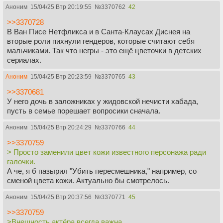
Аноним
15/04/25 Втр 20:19:55
№
3370762
42
>>3370728
В Ван Писе Нетфликса и в Санта-Клаусах Диснея на
вторые роли пихнули гендеров, которые считают себя
мальчиками. Так что негры - это ещё цветочки в детских
сериалах.
Аноним
15/04/25 Втр 20:23:59
№
3370765
43
>>3370681
У него дочь в заложниках у жидовской нечисти хабада,
пусть в семье порешает вопросики сначала.
Аноним
15/04/25 Втр 20:24:29
№
3370766
44
>>3370759
> Просто заменили цвет кожи известного персонажа ради
галочки.
А че, я б пазырил "Убить пересмешника," например, со
сменой цвета кожи. Актуально бы смотрелось.
Аноним
15/04/25 Втр 20:37:56
№
3370771
45
>>3370759
>Внешность актёра всегда важна