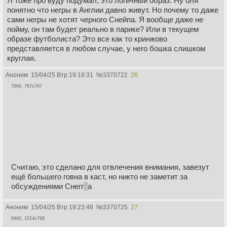
Я тоже про вуду подумал, это логичный образ. Ну бля
понятно что негры в Англии давно живут. Но почему то даже
сами негры не хотят черного Снейпа. Я вообще даже не
пойму, он там будет реально в парике? Или в текущем
образе футболиста? Это все как то кринжово
представляется в любом случае, у него бошка слишком
круглая.
Аноним
15/04/25 Втр 19:18:31
№
3370722
26
76Кб, 767x767
Считаю, это сделано для отвлечения внимания, завезут
ещё большего говна в каст, но никто не заметит за
обсуждениями Снегг
р
а
Аноним
15/04/25 Втр 19:23:48
№
3370725
27
94Кб, 1024x768