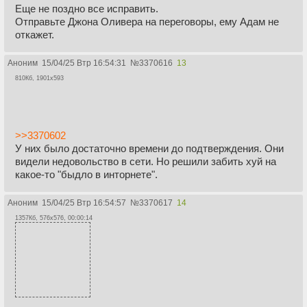
Еще не поздно все исправить.
Отправьте Джона Оливера на переговоры, ему Адам не
откажет.
Аноним
15/04/25 Втр 16:54:31
№
3370616
13
810Кб, 1901x593
>>3370602
У них было достаточно времени до подтверждения. Они
видели недовольство в сети. Но решили забить хуй на
какое-то "быдло в инторнете".
Аноним
15/04/25 Втр 16:54:57
№
3370617
14
1357Кб, 576x576, 00:00:14