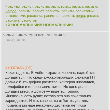
>расизм, расист, расисты, расистских, расист, расизм,
негров
, расизм, расист, расисты, расизм, расистами,
сексистами, расистка, расисты, расиста,
негра
, расист,
расизма, расистов
>
Я НОРМАЛЬНЫЙ!! НОРМАЛЬНЫЙ!
Аноним
15/04/25 Втр 23:16:15
№
3370840
57
12943Кб, 1280x720
>>3370458 (OP)
Какая гадость. В моём возрасте, конечно, надо было
догадаться, что среди русскоговорящих фанатов ГП
должно быть дофига расистов, хейтеров инвалидов,
гомофобов и женоненавистников. Но одно дело —
догадываться, а другое — видеть… Брррр.
Инклюзивность рулит, потому что она пока только
зарождается. И мы, канонисты отбитые, должны
помалкивать ещё несколько десятков лет, пока
репрезентация небелых людей не станет широкой и