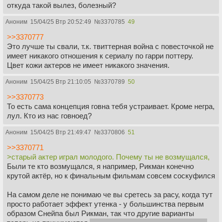
откуда такой вылез, болезный?
Аноним
15/04/25 Втр 20:52:49
№
3370785
49
>>3370777
Это лучше ты свали, т.к. твиттерная война с повесточкой не
имеет никакого отношения к сериалу по гарри поттеру.
Цвет кожи актеров не имеет никакого значения.
Аноним
15/04/25 Втр 21:10:05
№
3370789
50
>>3370773
То есть сама концепция говна тебя устраивает. Кроме негра,
лул. Кто из нас говноед?
Аноним
15/04/25 Втр 21:49:47
№
3370806
51
>>3370771
>старый актер играл молодого. Почему ты не возмущался,
Были те кто возмущался, я например, Рикман конечно
крутой актёр, но к финальным фильмам совсем соскуфился
На самом деле не понимаю че вы сретесь за расу, когда тут
просто работает эффект утенка - у большинства первым
образом Снейпа был Рикман, так что другие варианты