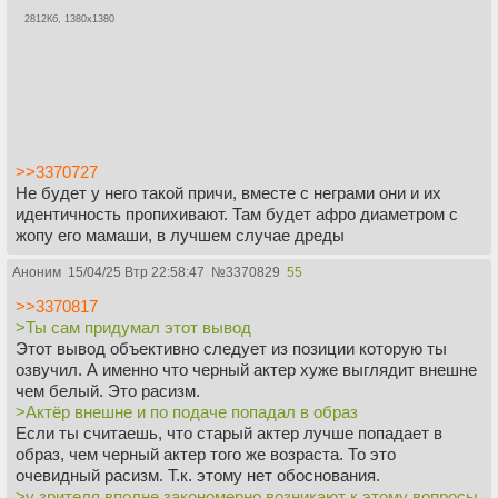
2812Кб, 1380x1380
>>3370727
Не будет у него такой причи, вместе с неграми они и их
идентичность пропихивают. Там будет афро диаметром с
жопу его мамаши, в лучшем случае дреды
Аноним
15/04/25 Втр 22:58:47
№
3370829
55
>>3370817
>Ты сам придумал этот вывод
Этот вывод объективно следует из позиции которую ты
озвучил. А именно что черный актер хуже выглядит внешне
чем белый. Это расизм.
>Актёр внешне и по подаче попадал в образ
Если ты считаешь, что старый актер лучше попадает в
образ, чем черный актер того же возраста. То это
очевидный расизм. Т.к. этому нет обоснования.
>у зрителя вполне закономерно возникают к этому вопросы.