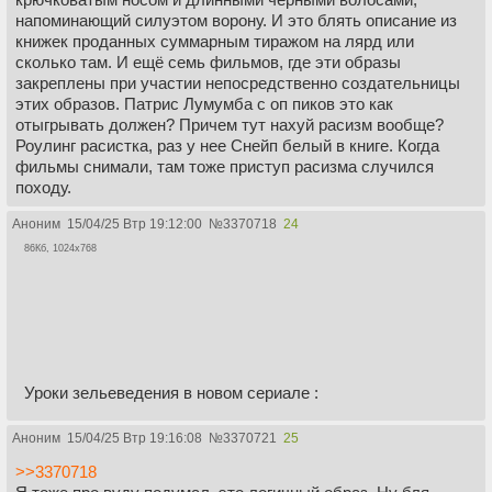
напоминающий силуэтом ворону. И это блять описание из
книжек проданных суммарным тиражом на лярд или
сколько там. И ещё семь фильмов, где эти образы
закреплены при участии непосредственно создательницы
этих образов. Патрис Лумумба с оп пиков это как
отыгрывать должен? Причем тут нахуй расизм вообще?
Роулинг расистка, раз у нее Снейп белый в книге. Когда
фильмы снимали, там тоже приступ расизма случился
походу.
Аноним
15/04/25 Втр 19:12:00
№
3370718
24
86Кб, 1024x768
Уроки зельеведения в новом сериале :
Аноним
15/04/25 Втр 19:16:08
№
3370721
25
>>3370718