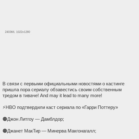
2403Кб, 1022x1280
В связи с первыми официальными новостями о кастинге
пришла пора сериалу обзавестись своим собственным
тредом в тиваче! And may it lead to many more!
⚡️HBO подтвердили каст сериала по «Гарри Поттеру»
🟠Джон Литгоу — Дамблдор;
🟠Джанет МакТир — Минерва Макгонагалл;