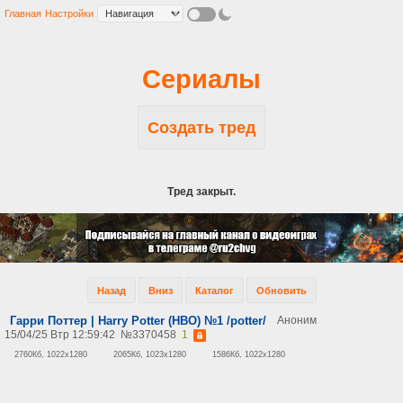
Главная
Настройки
Сериалы
Создать тред
Тред закрыт.
Назад
Вниз
Каталог
Обновить
Гарри Поттер | Harry Potter (HBO) №1 /potter/
Аноним
15/04/25 Втр 12:59:42
№
3370458
1
2760Кб, 1022x1280
2065Кб, 1023x1280
1586Кб, 1022x1280