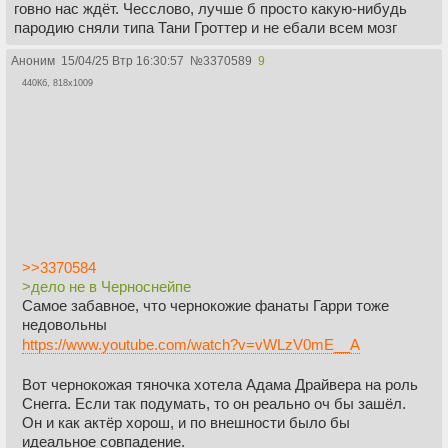
говно нас ждёт. Чесслово, лучше б просто какую-нибудь
пародию сняли типа Тани Гроттер и не ебали всем мозг
Аноним
15/04/25 Втр 16:30:57
№
3370589
9
440Кб, 818x1009
>>3370584
>дело не в Черноснейпе
Самое забавное, что чернокожие фанаты Гарри тоже
недовольны
https://www.youtube.com/watch?v=vWLzV0mE__A
Вот чернокожая тяночка хотела Адама Драйвера на роль
Снегга. Если так подумать, то он реально оч бы зашёл.
Он и как актёр хорош, и по внешности было бы
идеальное совпадение.