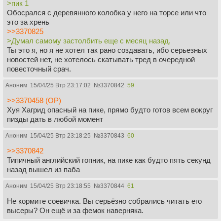
>пик 1
нивелировано… ибо тогда уже никого количество белых
Обосрался с деревянного колобка у него на торсе или что
персов в конкретном проекте не будет волновать,ибо
это за хрень
будет полно проектов с небелыми персами.
>>3370825
(Но инклюзию и разнообразие может помарать бездарное
>Думал самому застолбить еще с месяц назад,
исполнение. А я уверен, что в грядущем проекте по
Ты это я, но я не хотел так рано создавать, ибо серьезных
мотивам ГП исполнение будет ещё хуже, чем в 8 сезоне
новостей нет, не хотелось скатывать тред в очередной
игры престолов. И совсем не потому, что там будет
повесточный срач.
темнокожий Северус…)
Аноним
15/04/25 Втр 23:17:02
№
3370842
59
>>3370458 (OP)
Хуя Хагрид опасный на пике, прямо будто готов всем вокруг
пизды дать в любой момент
Аноним
15/04/25 Втр 23:18:25
№
3370843
60
>>3370842
Типичный английский гопник, на пике как будто пять секунд
назад вышел из паба
Аноним
15/04/25 Втр 23:18:55
№
3370844
61
Не кормите соевичка. Вы серьёзно собрались читать его
высеры? Он ещё и за фемок наверняка.