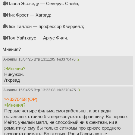
🟠Паапа Эссьеду — Северус Снейп;
🟠Ник Фрост — Хагрид;
🟠Люк Таллон — профессор Квиррелл;
🟠Пол Уайтхаус — Аргус Филч.
Мнения?
Аноним
15/04/25 Втр 13:11:05
№
3370470
2
>Мнения?
Нинужон.
/тхреад
Аноним
15/04/25 Втр 13:23:08
№
3370475
3
>>3370458 (OP)
>Мнения?
Первые четыре фильма смотрибельны, а вот ради
остальных стоило бы перезапускать франшизу. Во первых
Йейтс унылый маггл, не способный ни в фентези, ни в
романтику, ему бы только ситкомы про кризис среднего
возраста снимать. Во вторых, Рон и Гарри лютые