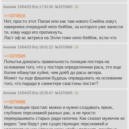
Аноним
15/04/25 Втр 17:53:30
№
3370683
18
>>3370616
Нет, просто этот Папая или как там нового Снейпа зовут,
наверняка очередной непо бейбик, за которого уже занесли
те, кому надо его пропихнуть.
Ласт оф ас актриса на Элли тоже непо бейбик, если что
Аноним
15/04/25 Втр 18:01:22
№
3370688
19
>>3370589
Попытка доказать правильность позиции постера на
основании того, что у постера определенная раса, это еще
более ебанутая хуйня, чем доёб до расы актера.
Может ты еще фашизм будешь оправдывать на основании
того, что пидиди в свинктере свастоны постит?
Аноним
15/04/25 Втр 18:20:47
№
3370695
20
>>3370688
Моя позиция простая: можно и нужно создавать ярких,
глубоких персонажей разных рас, а не просто
перекрашивать старых ради галочки. Как сказал мужичок из
видео: "они берут уже существующих персонажей и