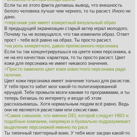
Если ты из этого факта делаешь вывод, что внешность
белого человека лучше чем черного, то ты расист. Иного не
дано.
>персонаж уже имеет конкретный визуальный образ
В предыдущей экранизации старый актер играл молодого.
Почему ты не возмущался, что там изменили образ. Ответ
прост - тебе всё равно на образ. Ты просто расист.
>на роль конкретного, давно прописанного персонажа
Если ты так концентрируешься на цвете кожи персонажа, а
не на его качествах характера, то ты просто расист. Цвет
кожи для персонажа не имеет никакого значения.
>Просто заменили цвет кожи известного персонажа ради
галочки.
Цвет кожи персонажа имеет значение только для расистов.
У тебя просто забит мозг какой-то политизированной
ерундой. Тебе промыли мозги какими то программами, и ты
теперь бегаешь по интернету и везде об этом
рассказываешь. Хотя нормальным людям всё равно. Ведь
они не являются расистами или сексистами.
>Самое смешное, что именно DEI, которой следует HBO и
подобные компании, напрямую и буквально подразумевает
выделение персонажей именно по расе
Ты типичный твиттерный воин. У тебя мозг засран какой-то