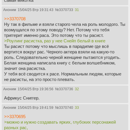
самая мякотка
Аноним
15/04/25 Втр 19:31:43
№
3370733
31
>>3370708
Ну так в фильме и взяли старого чела на роль молодого. Ты
возмущался по этому поводу? Нет. Потому что тебя
триггерит именно раса. Это потому что ты расист.
>Роулинг расистка, раз у нее Снейп белый в книге
Ты расист потому что мыслишь в парадигме где всё
вертится вокруг рас. Черного актера взяли на какую-то
роль. Следовательно черной женщине пытаются угодить.
Белая женщина написала книгу с белым волшебником,
значит она расистка.
У тебя всё сводится к расе. Нормальным людям, которые
не расисты, на это просто плевать.
Аноним
15/04/25 Втр 19:36:56
№
3370736
32
Африкус Сниггер.
Аноним
15/04/25 Втр 19:41:59
№
3370740
33
>>3370695
>можно и нужно создавать ярких, глубоких персонажей
разных рас,