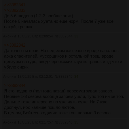
>>3382341
>>3382333
До 5-6 шедевр (1-2-3 вообще эпик)
После 6 началась хуета но еше норм. После 7 уже все
нахуй, трешак
Аноним
13/05/25 Втр 02:09:54
№
3382344
33
>>3382342
Да точно ты прав. На седьмом же сезоне вроде началась
арка спасителей, мусорщиков и остальной треш вроде
цензуры на гуро, ввод чернокожих глухих трапов и тд что и
убило сирик
Аноним
13/05/25 Втр 02:12:01
№
3382345
34
>>3382344
Я его недавно (пол года назад) пересматривал заново.
Первые 1-3 сезона вообще запоем ушли, тупо топ ин зе топ.
Дальше тоже интересно но уже чуть хуже. На 7 уже
дропнул, ибо калище пошло лютое.
В целом, Бойтесь ходячих тоже топ, первые 3 сезона
Аноним
13/05/25 Втр 02:17:57
№
3382346
35