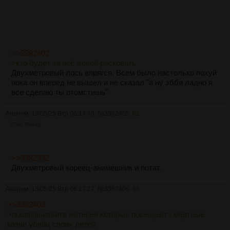
>>3382402
>кто будет за неё жопой рисковать
Двухметровый лось впрягся. Всем было настолько похуй
пока он вперед не вышел и не сказал "а ну эбби ладно я
все сделаю ты отомстишь"
Аноним
13/05/25 Втр 06:14:43
№
3382405
62
27Кб, 590x83
>>3382332
Двухметровый кореец-анимешник и потат.
Аноним
13/05/25 Втр 06:17:27
№
3382406
63
>>3382403
>поспрашивайте матерей которые посещают смертные
казни убийц своих детей