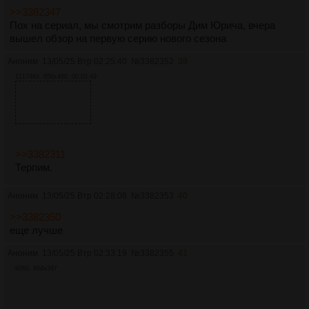
>>3382347
Пох на сериал, мы смотрим разборы Дим Юрича, вчера
вышел обзор на первую серию нового сезона
Аноним
13/05/25 Втр 02:25:40
№
3382352
39
12174Кб, 850x480, 00:03:49
>>3382311
Терпим.
Аноним
13/05/25 Втр 02:28:08
№
3382353
40
>>3382350
еще лучше
Аноним
13/05/25 Втр 02:33:19
№
3382355
41
92Кб, 604x387