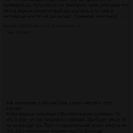
суммарно да, получается чот многовато прям, учитывая что
её и в первом сезоне второй раз укусили, и тут уже в
четвёртый или пятый раз кусают. Суммарно многовато.
Аноним
13/05/25 Втр 00:46:15
№
3382320
11
138Кб, 1079x1820
Как игравшему в обе ластухи, сирич смотреть тупо
скучно.
Когда видишь знакомые события/локации думаешь: "О
збс в игре тут час пиздился с грибами. Ща будет мясо!" И
на на выходе пук. Просто паршивенький экшон минуты на
2-3. Зато ниочомного пиздежа просто дохуища.