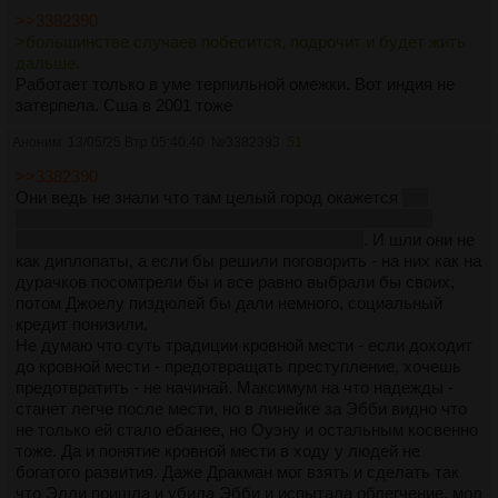
>>3382390
>большинстве случаев побесится, подрочит и будет жить
дальше.
Работает только в уме терпильной омежки. Вот индия не
затерпела. Сша в 2001 тоже
Аноним
13/05/25 Втр 05:40:40
№
3382393
51
>>3382390
Они ведь не знали что там целый город окажется
что
странно, хотя и Джексон про стадион Волков не знает,
видимо изолированность и вправду большая
. И шли они не
как диплопаты, а если бы решили поговорить - на них как на
дурачков посомтрели бы и все равно выбрали бы своих,
потом Джоелу пиздюлей бы дали немного, социальный
кредит понизили.
Не думаю что суть традиции кровной мести - если доходит
до кровной мести - предотвращать преступление, хочешь
предотвратить - не начинай. Максимум на что надежды -
станет легче после мести, но в линейке за Эбби видно что
не только ей стало ебанее, но Оуэну и остальным косвенно
тоже. Да и понятие кровной мести в ходу у людей не
богатого развития. Даже Дракман мог взять и сделать так
что Элли пришла и убила Эбби и испытала облегчение, мол