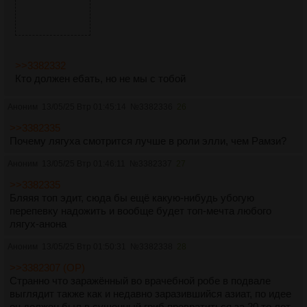
>>3382332
Кто должен ебать, но не мы с тобой
Аноним
13/05/25 Втр 01:45:14
№
3382336
26
>>3382335
Почему лягуха смотрится лучше в роли элли, чем Рамзи?
Аноним
13/05/25 Втр 01:46:11
№
3382337
27
>>3382335
Бляяя топ эдит, сюда бы ещё какую-нибудь убогую
перепевку надожить и вообще будет топ-мечта любого
лягух-анона
Аноним
13/05/25 Втр 01:50:31
№
3382338
28
>>3382307 (OP)
Странно что заражённый во врачебной робе в подвале
выглядит также как и недавно заразившийся азиат, по идее
он должен был в сушенный гриб превратиться за 20 то лет.