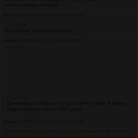
вообще никогда не видел.
Аноним
13/05/25 Втр 05:15:12
№
3382387
46
>>3382384
Ну и рейтинг просел во 2 сезоне
Аноним
13/05/25 Втр 05:17:39
№
3382388
47
226Кб, 728x740
>>3382387
Дракманн даст барнаулу отдых в некст серии. Я думаю
будет минимум хуйни и 100% души
Аноним
13/05/25 Втр 05:24:18
№
3382389
48
>Proof from the podcast: He (craig) mentions how Neil had to
convince him to have Ellie play the start of "Future Days" in the