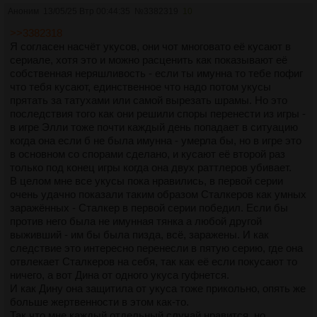
Аноним
13/05/25 Втр 00:44:35
№
3382319
10
>>3382318
Я согласен насчёт укусов, они чот многовато её кусают в
сериале, хотя это и можно расценить как показывают её
собственная неряшливость - если ты имунна то тебе пофиг
что тебя кусают, единственное что надо потом укусы
прятать за татухами или самой вырезать шрамы. Но это
последствия того как они решили споры перенести из игры -
в игре Элли тоже почти каждый день попадает в ситуацию
когда она если б не была имунна - умерла бы, но в игре это
в основном со спорами сделано, и кусают её второй раз
только под конец игры когда она двух раттлеров убивает.
В целом мне все укусы пока нравились, в первой серии
очень удачно показали таким образом Сталкеров как умных
заражённых - Сталкер в первой серии победил. Если бы
против него была не имунная тянка а любой другой
выживший - им бы была пизда, всё, заражены. И как
следствие это интересно перенесли в пятую серию, где она
отвлекает Сталкеров на себя, так как её если покусают то
ничего, а вот Дина от одного укуса гуфнется.
И как Дину она защитила от укуса тоже прикольно, опять же
больше жертвенности в этом как-то.
Так что мне каждый отдельный случай нравится, но