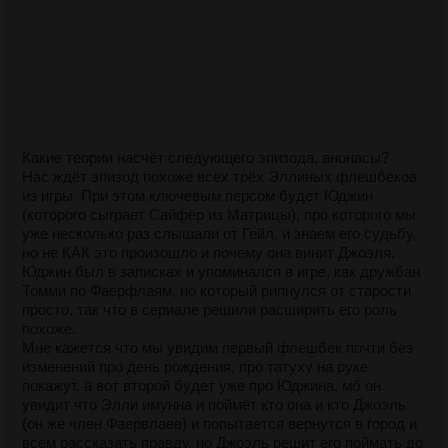
Какие теории насчёт следующего эпизода, анонасы?
Нас ждёт эпизод похоже всех трёх Эллиных флешбеков
из игры. При этом ключевым персом будет Юджин
(которого сыграет Сайфер из Матрицы), про которого мы
уже несколько раз слышали от Гейл, и знаем его судьбу,
но не КАК это произошло и почему она винит Джоэля.
Юджин был в записках и упоминался в игре, как дружбан
Томми по Фаерфлаям, но который рипнулся от старости
просто, так что в сериале решили расширить его роль
похоже.
Мне кажется что мы увидим первый флешбек почти без
изменений про день рождения, про татуху на руке
покажут, а вот второй будет уже про Юджина, мб он
увидит что Элли имунна и поймёт кто она и кто Джоэль
(он же член Фаервлаев) и попытается вернутся в город и
всем рассказать правду, но Джоэль решит его поймать до