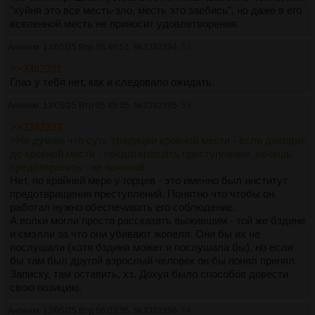
"хуйня это все месть-зло, месть это заебись", но даже в его
вселенной месть не приносит удовлетворения.
Аноним
13/05/25 Втр 05:40:51
№
3382394
52
>>3382391
Глаз у тебя нет, как и следовало ожидать.
Аноним
13/05/25 Втр 05:45:05
№
3382395
53
>>3382393
>Не думаю что суть традиции кровной мести - если доходит
до кровной мести - предотвращать преступление, хочешь
предотвратить - не начинай.
Нет, по крайней мере у горцев - это именно был институт
предотвращения преступлений. Понятно что чтобы он
работал нужно обеспечивать его соблюдение.
А волки могли просто рассказать выжившим - той же бздине
и смэлли за что они убивают жопеля. Они бы их не
послушали (хотя бздина может и послушала бы), но если
бы там был другой взрослый человек он бы понял принял.
Записку, там оставить, хз. Дохуя было способов довести
свою позицию.
Аноним
13/05/25 Втр 06:03:35
№
3382396
54