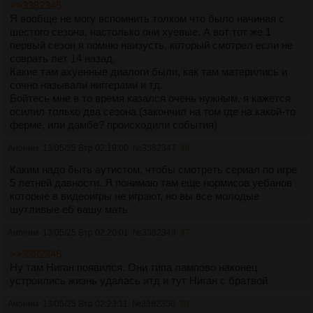
>>3382345
Я вообще не могу вспомнить толком что было начиная с
шестого сезона, настолько они хуевые. А вот тот же 1
первый сезон я помню наизусть, который смотрел если не
соврать лет 14 назад.
Какие там ахуенные диалоги были, как там матерились и
сочно называли ниггерами и тд.
Бойтесь мне в то время казался очень нужным, я кажется
осилил только два сезона (закончил на том где на какой-то
ферме, или дамбе? происходили события)
Аноним
13/05/25 Втр 02:19:00
№
3382347
36
Каким надо быть аутистом, чтобы смотреть сериал по игре
5 летней давности. Я понимаю там еще нормисов уебанов
которые в видеоигры не играют, но вы все молодые
шутливые еб вашу мать
Аноним
13/05/25 Втр 02:20:01
№
3382349
37
>>3382346
Ну там Ниган появился. Они типа лампово наконец
устроились жизнь удалась итд и тут Ниган с братвой
Аноним
13/05/25 Втр 02:23:11
№
3382350
38