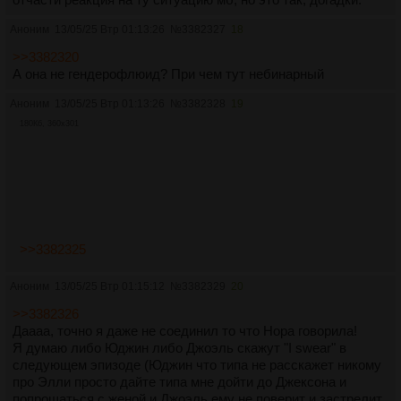
Аноним
13/05/25 Втр 01:13:26
№
3382327
18
>>3382320
А она не гендерофлюид? При чем тут небинарный
Аноним
13/05/25 Втр 01:13:26
№
3382328
19
180Кб, 360x301
>>3382325
Аноним
13/05/25 Втр 01:15:12
№
3382329
20
>>3382326
Даааа, точно я даже не соединил то что Нора говорила!
Я думаю либо Юджин либо Джоэль скажут "I swear" в
следующем эпизоде (Юджин что типа не расскажет никому
про Элли просто дайте типа мне дойти до Джексона и
попрощаться с женой и Джоэль ему не поверит и застрелит,