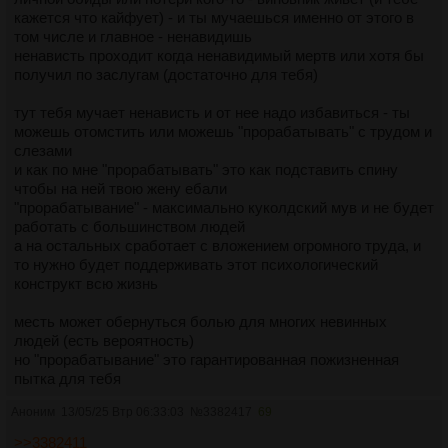
кажется что кайфует) - и ты мучаешься именно от этого в
том числе и главное - ненавидишь
ненависть проходит когда ненавидимый мертв или хотя бы
получил по заслугам (достаточно для тебя)
тут тебя мучает ненависть и от нее надо избавиться - ты
можешь отомстить или можешь "прорабатывать" с трудом и
слезами
и как по мне "прорабатывать" это как подставить спину
чтобы на ней твою жену ебали
"прорабатывание" - максимально куколдский мув и не будет
работать с большинством людей
а на остальных сработает с вложением огромного труда, и
то нужно будет поддерживать этот психологический
конструкт всю жизнь
месть может обернуться болью для многих невинных
людей (есть вероятность)
но "прорабатывание" это гарантированная пожизненная
пытка для тебя
Аноним
13/05/25 Втр 06:33:03
№
3382417
69
>>3382411