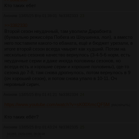
Кто таких ебет
Аноним
13/05/25 Втр 01:39:01
№
3382333
23
>>3382330
Второй сезон неудачный, там уволили Дарабонта
(буквально режиссёра Побега из Шоушенка, лол), а вместо
него поставили какого-то ебаната, ещё и бюджет урезали, в
итоге второй сезон всегда чмырят как худший. Потом на
несколько сезонов качество вернулось (3-4-5-6 норм, есть
неудачные серии и даже иногда половины сезонов, но
всегда есть и хорошие серии и хорошие половины), где-то
сезона до 7-8, там снова дропнулось, потом вернулось в 9
(оч хороший сезон), и потом снова упало в 10-11. Оч
неровный сирич.
Аноним
13/05/25 Втр 01:41:21
№
3382334
24
https://www.youtube.com/watch?v=sK00XmcQF5M
[РАСКРЫТЬ]
Кто таких ебёт?
Аноним
13/05/25 Втр 01:43:24
№
3382335
25
3433Кб, 1920x1080, 00:00:46