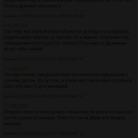
Опять дракман обосрался
Аноним
13/05/25 Втр 01:57:04
№
3382339
29
>>3382338
Так тебе ж в первой серии объяснял доктор что кордицепс
подпитывает жертву, оставляет её в живых, сохраняет её,
пенициллин то откуда? Из грибов! Получается Дракманн
выеб тебя наукой.
Аноним
13/05/25 Втр 02:00:21
№
3382340
30
>>3382339
По игре помню там дохуя было окоченевших приросших к
стенам трупов. Хз тут так, а в игре вот так и кароч оставили
они себя места для манявров
Аноним
13/05/25 Втр 02:03:03
№
3382341
31
>>3382333
Второй сезон начали ценить только после всего что вышло
после сезона 8 наверно. Тому что на их фоне это пиздец
шедевр
Аноним
13/05/25 Втр 02:04:57
№
3382342
32