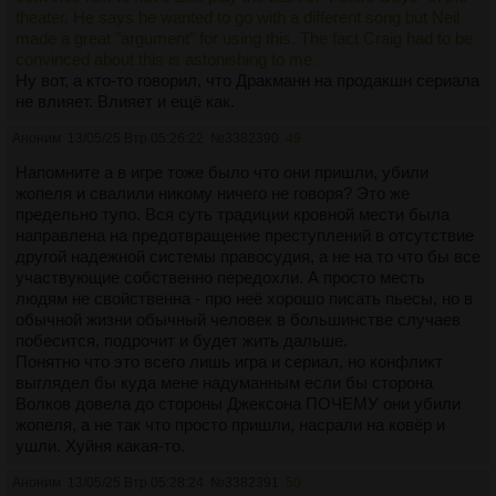
theater. He says he wanted to go with a different song but Neil
made a great "argument" for using this. The fact Craig had to be
convinced about this is astonishing to me.
Ну вот, а кто-то говорил, что Дракманн на продакшн сериала
не влияет. Влияет и ещë как.
Аноним
13/05/25 Втр 05:26:22
№
3382390
49
Напомните а в игре тоже было что они пришли, убили
жопеля и свалили никому ничего не говоря? Это же
предельно тупо. Вся суть традиции кровной мести была
направлена на предотвращение преступлений в отсутствие
другой надежной системы правосудия, а не на то что бы все
участвующие собственно передохли. А просто месть
людям не свойственна - про неё хорошо писать пьесы, но в
обычной жизни обычный человек в большинстве случаев
побесится, подрочит и будет жить дальше.
Понятно что это всего лишь игра и сериал, но конфликт
выглядел бы куда мене надуманным если бы сторона
Волков довела до стороны Джексона ПОЧЕМУ они убили
жопеля, а не так что просто пришли, насрали на ковёр и
ушли. Хуйня какая-то.
Аноним
13/05/25 Втр 05:28:24
№
3382391
50