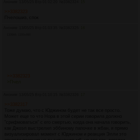
Аноним
13/05/25 Втр 01:02:20
№
3382324
15
>>3382323
Пчелошиз, спок
Аноним
13/05/25 Втр 01:03:35
№
3382325
16
1336Кб, 1200x890
>>3382323
>Пчел
Аноним
13/05/25 Втр 01:10:15
№
3382326
17
>>3382317
Тоже думаю, что с Юджином будет не так все просто.
Может еще то что Нора в этой серии говорила должно
"срифмоваться" с его смертью, когда она начала говорить,
как Джоэл выстрелил эббиному папочке в жбан, я прямо
визуализировал момент с Юджином и реакция Элли это
отчасти реакция на ту ситуацию мб, но это так, догадки.