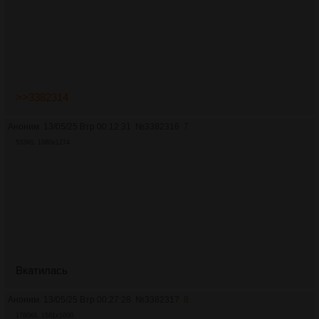
>>3382314
Аноним
13/05/25 Втр 00:12:31
№
3382316
7
533Кб, 1080x1274
Вкатилась
Аноним
13/05/25 Втр 00:27:28
№
3382317
8
1780Кб, 1561x1600