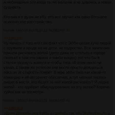
А небинарный это когда ты не мальчик и не девочка, а новая
сущность.
Кто она я в душе не ебу, это все звучит как одно большое
психическое расстройство.
Аноним
13/05/25 Втр 06:10:13
№
3382402
59
>>3382396
Ну начать с того что сам факт что с Эбби целая куча людей
с оружием и вроде же не дети, не подростки. Всё зачем они
пришли рисковать жопой (дело даже не столько в городе
сколько в том что зараза и зомби вокруг) это что бы в
стелсе грохнуть жопеля и чтобы типа об этом никто не
узнал, с таким же успехом они могли просто дождаться
пока он от старости помрёт. В игре эбби типа как какой-то
командир и её авторитет обеспечен, а тут мелкая писюха
пищит о мести, кто будет за неё жопой рисковать? И ладно
жопой - кто одобрит обмундирование на эту затею? Короче,
хуйня как не посмотри.
Аноним
13/05/25 Втр 06:12:51
№
3382403
60
>>3382393
>Даже Дракман мог взять и сделать так что Элли пришла и