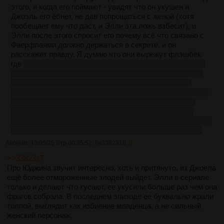
этого, и когда его поймают - увидят что он укушен и
Джоэль его ёбнет, не дав попрощаться с женой (хотя
пообещает ему что даст, и Элли эта ложь взбесит), и
Элли после этого спросит его почему всё что связано с
Фаерфлаями должно держаться в секрете, и он
расскажет правду. Я думаю что они вырежут флэшбек
где
Элли поехала блядь в больницу, это до сих пор для
меня самая слабая часть всей истории, что она вот так
вот просто взяла и из Джексона блядь укатила туда
обратно, это настолько тупо в постапокалиптичном мире
что во-первых обнуляет ценность их путешествия из
Джексона в эту больницу из первой части, так ещё и
обесценивает то как Эбби отправилась за Джоэлем, если
так легко можно было догнать Джоэля то хуле этого не
сделали сразу, короче реально белое пятно на в
Аноним
13/05/25 Втр 00:35:52
№
3382318
9
остальном идеяльном сюжете, думаю вырежут
>>3382317
возвращение в больницу.
Про Юджина звучит интересно, хоть и притянуто, из Джоела
Как-то так. Что думаете? Весь эпизод флешбеки или
ещё более отмороженные злодей выйдет. Элли в сериале
дадут мб немного настоящего?
только и делают что кусают, ее укусили больше раз чем она
фрагов собрала. В последнем эпизоде ее буквально жрали
толпой, выглядит как избиение младенца, а не сильный
женский персонаж.