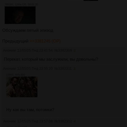
7991Кб, 1280x720, 00:01:20
Обсуждаем пятый эпизод
Предыдущий
>>3381245 (OP)
Аноним
12/05/25 Пнд 23:41:54
№
3382309
2
Перекат, который мы заслужили, вы довольны?
Аноним
12/05/25 Пнд 23:55:20
№
3382311
3
158Кб, 600x400
Ну как вы там, потомки?
Аноним
12/05/25 Пнд 23:57:08
№
3382312
4