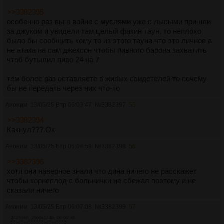
>>3382395
особенно раз вы в войне с
муслями
уже с лысыми пришли
за джуком и увидели там целый факин таун, то неплохо
было бы сообщить кому то из этого тауна что это личное а
не атака на сам джексон чтобы пивного барона захватить
чтоб бутылил пиво 24 на 7
тем более раз оставляете в живых свидетелей то почему
бы не передать через них что-то
Аноним
13/05/25 Втр 06:03:47
№
3382397
55
>>3382394
Какнул??? Ок
Аноним
13/05/25 Втр 06:04:59
№
3382398
56
>>3382396
хотя они наверное знали что дина ничего не расскажет
чтобы корнеплод с больнички не сбежал поэтому и не
сказали ничего
Аноним
13/05/25 Втр 06:07:08
№
3382399
57
24253Кб, 2560x1440, 00:00:38