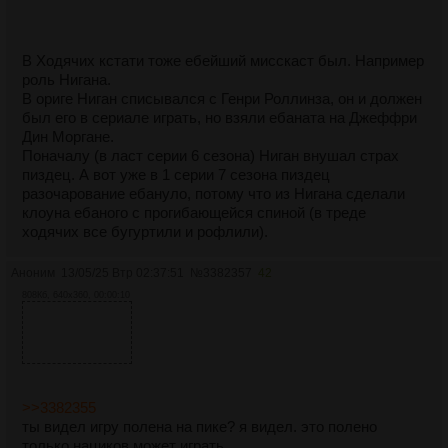
В Ходячих кстати тоже ебейший мисскаст был. Например
роль Нигана.
В ориге Ниган списывался с Генри Роллинза, он и должен
был его в сериале играть, но взяли ебаната на Джеффри
Дин Моргане.
Поначалу (в ласт серии 6 сезона) Ниган внушал страх
пиздец. А вот уже в 1 серии 7 сезона пиздец
разочарование ебануло, потому что из Нигана сделали
клоуна ебаного с прогибающейся спиной (в треде
ходячих все бугуртили и рофлили).
Аноним
13/05/25 Втр 02:37:51
№
3382357
42
808Кб, 640x360, 00:00:10
>>3382355
ты видел игру полена на пике? я видел. это полено
только нациков может играть