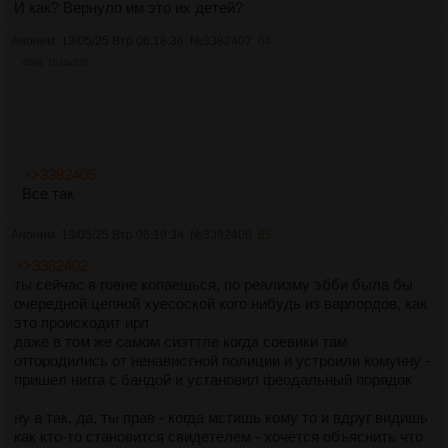
И как? Вернуло им это их детей?
Аноним
13/05/25 Втр 06:18:36
№
3382407
64
40Кб, 1024x576
>>3382405
Все так
Аноним
13/05/25 Втр 06:19:34
№
3382408
65
>>3382402
ты сейчас в говне копаешься, по реализму эбби была бы
очередной цепной хуесоской кого нибудь из варлордов, как
это происходит ирл
даже в том же самом сиэттле когда соевики там
отгородились от ненавистной полиции и устроили комунну -
пришел нигга с бандой и установил феодальный порядок
ну а так, да, ты прав - когда мстишь кому то и вдруг видишь
как кто-то становится свидетелем - хочется объяснить что