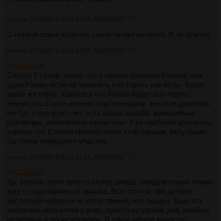
Аноним
13/05/25 Втр 02:47:08
№
3382360
43
С первой серии ходячих какой-то кал начался. Я не осилил
Аноним
13/05/25 Втр 04:18:02
№
3382381
44
>>3382336
Спустя 5 серий, видно что у сезона проблем больше чем
одна Рамзи, если ее заменить и оставить как есть - будет
такое же говно. Казалось что Рамзи будет выглядеть
неуместно в куче экшона, партизанщине, жестких диалогах.
Но тут этого всего нет, есть вялая ходьба, комедийные
разговоры, изменённые характеры. Уже наоборот думаешь,
хорошо что Спейни прошла мимо этой параши, репутацию
бы точно повредило участие.
Аноним
13/05/25 Втр 04:57:53
№
3382384
45
>>3382381
Да, второй сезон просто лютое днище, каждую новую серию
жду с содроганием от кринжа. Все что они там делают
настолько нелепо и не естественно, что пиздец. Еше эта
актерская игра почти у всех, просто на уровне дна, вообще
не веришь в происходящее. Я такое низкое качество