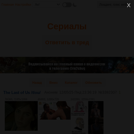
Главная
Настройки
Лоадинг, плис вейт...
Сериалы
Ответить в тред
Назад
Вниз
Каталог
Обновить
The Last of Us /tlou/
Аноним
12/05/25 Пнд 23:36:19
№
3382307
1
393Кб, 1185x1068
464Кб, 1280x720
1422Кб, 1554x1591