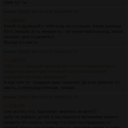
прав тут ты
Аноним
13/05/25 Втр 06:20:05
№
3382409
66
>>3382406
Какой то дурацкий у тебя взор на ситуацию. Какая разница
Есть эмоции, есть ненависть - ей нужно найти выход, иначе
человек просто двинется
Выход это месть.
Аноним
13/05/25 Втр 06:21:37
№
3382411
67
>>3382390
>Вся суть традиции кровной мести была направлена на
предотвращение преступлений в отсутствие другой
надежной системы правосудия
А при чем тут традиции аристократов? Да и не кровная тут
месть, а непосредственная, личная.
Аноним
13/05/25 Втр 06:26:48
№
3382413
68
>>3382406
а не мстить что, поднимает мертвых из могил?
цель не вернуть детей, а насладиться мучениями врага и
увидеть его смерть, потому что пока ты страдаешь от
личной обиды или потери кого-то - виновник живет (и тебе