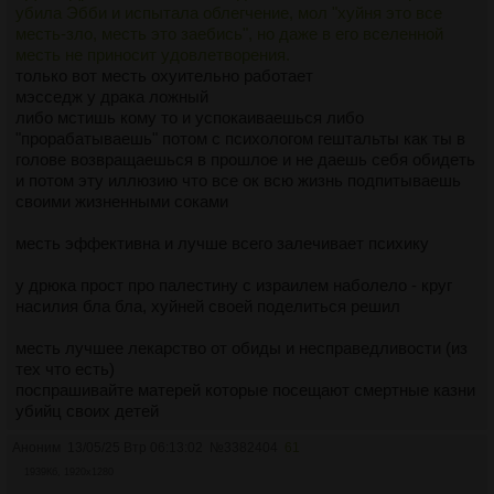
убила Эбби и испытала облегчение, мол "хуйня это все
месть-зло, месть это заебись", но даже в его вселенной
месть не приносит удовлетворения.
только вот месть охуительно работает
мэсседж у драка ложный
либо мстишь кому то и успокаиваешься либо
"прорабатываешь" потом с психологом гештальты как ты в
голове возвращаешься в прошлое и не даешь себя обидеть
и потом эту иллюзию что все ок всю жизнь подпитываешь
своими жизненными соками
месть эффективна и лучше всего залечивает психику
у дрюка прост про палестину с израилем наболело - круг
насилия бла бла, хуйней своей поделиться решил
месть лучшее лекарство от обиды и несправедливости (из
тех что есть)
поспрашивайте матерей которые посещают смертные казни
убийц своих детей
Аноним
13/05/25 Втр 06:13:02
№
3382404
61
1939Кб, 1920x1280