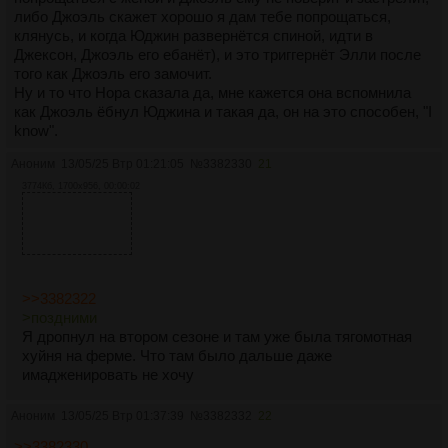
либо Джоэль скажет хорошо я дам тебе попрощаться,
клянусь, и когда Юджин развернётся спиной, идти в
Джексон, Джоэль его ебанёт), и это триггернёт Элли после
того как Джоэль его замочит.
Ну и то что Нора сказала да, мне кажется она вспомнила
как Джоэль ёбнул Юджина и такая да, он на это способен, "I
know".
Аноним
13/05/25 Втр 01:21:05
№
3382330
21
3774Кб, 1700x956, 00:00:02
>>3382322
>поздними
Я дропнул на втором сезоне и там уже была тягомотная
хуйня на ферме. Что там было дальше даже
имадженировать не хочу
Аноним
13/05/25 Втр 01:37:39
№
3382332
22
>>3382330