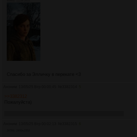
484Кб, 1125x1955
Спасибо за Элличку в перекате <3
Аноним
13/05/25 Втр 00:00:45
№
3382314
5
>>3382312
Пожалуйста)
Я просто понатырил рандомных пикч из прошлого треда
Аноним
13/05/25 Втр 00:02:13
№
3382315
6
367Кб, 2400x2352