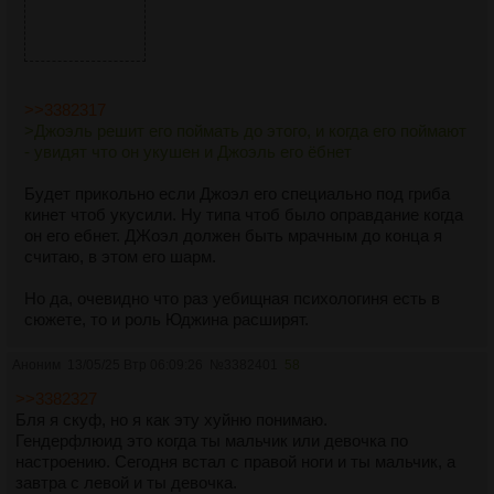
>>3382317
>Джоэль решит его поймать до этого, и когда его поймают
- увидят что он укушен и Джоэль его ёбнет
Будет прикольно если Джоэл его специально под гриба
кинет чтоб укусили. Ну типа чтоб было оправдание когда
он его ебнет. ДЖоэл должен быть мрачным до конца я
считаю, в этом его шарм.
Но да, очевидно что раз уебищная психологиня есть в
сюжете, то и роль Юджина расширят.
Аноним
13/05/25 Втр 06:09:26
№
3382401
58
>>3382327
Бля я скуф, но я как эту хуйню понимаю.
Гендерфлюид это когда ты мальчик или девочка по
настроению. Сегодня встал с правой ноги и ты мальчик, а
завтра с левой и ты девочка.