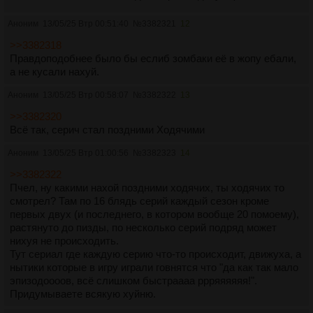
Аноним
13/05/25 Втр 00:51:40
№
3382321
12
>>3382318
Правдоподобнее было бы еслиб зомбаки её в жопу ебали,
а не кусали нахуй.
Аноним
13/05/25 Втр 00:58:07
№
3382322
13
>>3382320
Всё так, серич стал поздними Ходячими
Аноним
13/05/25 Втр 01:00:56
№
3382323
14
>>3382322
Пчел, ну какими нахой поздними ходячих, ты ходячих то
смотрел? Там по 16 блядь серий каждый сезон кроме
первых двух (и последнего, в котором вообще 20 помоему),
растянуто до пизды, по несколько серий подряд может
нихуя не происходить.
Тут сериал где каждую серию что-то происходит, движуха, а
нытики которые в игру играли говнятся что "да как так мало
эпизодоооов, всё слишком быстраааа ррряяяяяя!".
Придумываете всякую хуйню.