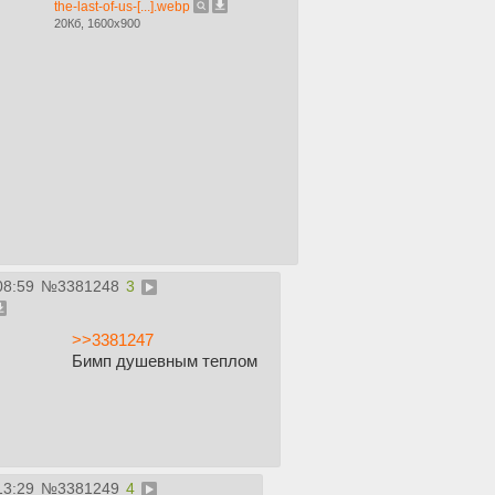
the-last-of-us-[...].webp
20Кб, 1600x900
08:59
№
3381248
3
>>3381247
Бимп душевным теплом
13:29
№
3381249
4