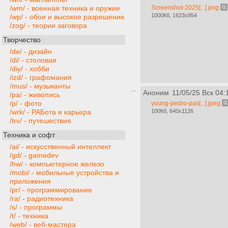
Screenshot-2025[...].png
/wm/ - военная техника и оружие
1000Кб, 1623x954
/wp/ - обои и высокое разрешение
/zog/ - теории заговора
Творчество
/de/ - дизайн
/di/ - столовая
/diy/ - хобби
/izd/ - графомания
/mus/ - музыканты
Аноним
11/05/25 Вск 04:
/pa/ - живопись
/p/ - фото
young-pedro-pas[...].jpeg
100Кб, 640x1126
/wrk/ - РАБота и карьера
/trv/ - путешествия
Техника и софт
/ai/ - искусственный интеллект
/gd/ - gamedev
/hw/ - компьютерное железо
/mobi/ - мобильные устройства и
приложения
/pr/ - программирование
/ra/ - радиотехника
/s/ - программы
/t/ - техника
/web/ - веб-мастера