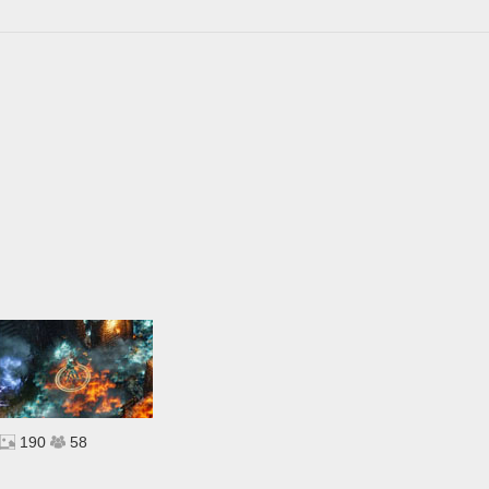
190
58