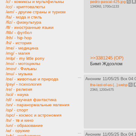
/c/ - комиксы и мультфильмы
pedro-pascal-425.jpg
/cc/ - криптовалюты
1340Кб, 1700x1133
/em/ - другие страны и туризм
/fa/ - мода и стиль
/fiz/ - физкультура
/fl/ - иностранные языки
/ftb/ - футбол
/hh/ - hip-hop
/hi/ - история
/me/ - медицина
/mg/ - магия
>>3381245 (OP)
/mlp/ - my little pony
Бимп Ждоэлом
/mo/ - мотоциклы
/mov/ - Фильмы
/mu/ - музыка
Аноним
11/05/25 Вск 04:
/ne/ - животные и природа
/psy/ - психология
the-last-of-us-[...].webp
/re/ - религия
23Кб, 1200x675
/sci/ - наука
/sf/ - научная фантастика
/sn/ - паранормальные явления
/sp/ - спорт
/spc/ - космос и астрономия
/tv/ - тв и кино
/un/ - образование
/w/ - оружие
Аноним
11/05/25 Вск 04:
/wh/ - warhammer