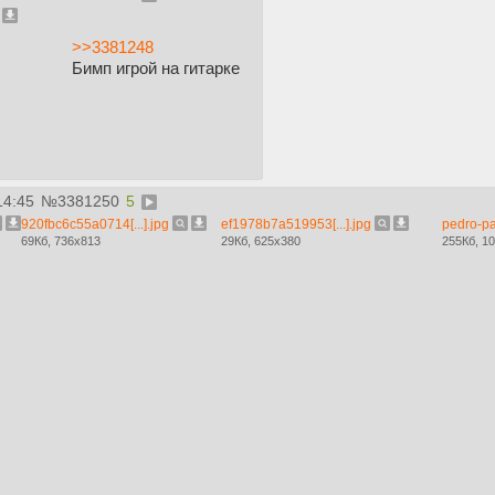
>>3381248
Бимп игрой на гитарке
14:45
№
3381250
5
920fbc6c55a0714[...].jpg
ef1978b7a519953[...].jpg
pedro-pas
69Кб, 736x813
29Кб, 625x380
255Кб, 1