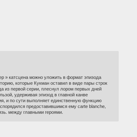
нтер » катсцена можно уложить в формат эпизода
торию, которые Кукман оставил в виде пары строк
да из первой серии, плеснул лором первых дней
льзой, удерживая эпизод в главной канве
ния, и по сути выполняет единственную функцию
спорядился предоставившимся ему carte blanche,
зь. между главными героями.