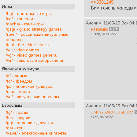
>>3381249
Игры
Бимп очень молодым
/bg/ - настольные игры
/cg/ - консоли
Аноним
11/05/25 Вск 04:
/gacha/ - гача-игры
/gsg/ - grand strategy games
Pascal.jpg
/ruvn/ - российские визуальные
191Кб, 817x1222
новеллы
/tes/ - the elder scrolls
/v/ - video games
/vg/ - video games general
/wr/ - текстовые авторские рпг
Японская культура
/a/ - аниме
/fd/ - фэндом
/ja/ - японская культура
/ma/ - манга
/vn/ - визуальные новеллы
Взрослым
Аноним
11/05/25 Вск 04:
/fg/ - трапы
174692624208816[...].jpg
47Кб, 460x522
/fur/ - фурри
/gg/ - хорошие девушки
/ga/ - геи
/vape/ - электронные сигареты