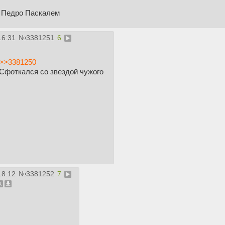
 Педро Паскалем
16:31
№
3381251
6
>>3381250
Сфоткался со звездой чужого
18:12
№
3381252
7