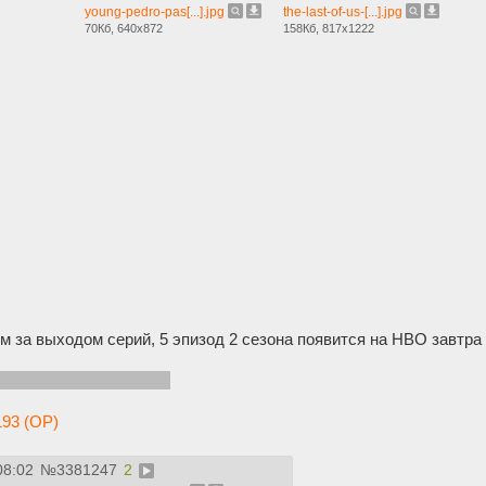
young-pedro-pas[...].jpg
the-last-of-us-[...].jpg
70Кб, 640x872
158Кб, 817x1222
 за выходом серий, 5 эпизод 2 сезона появится на HBO завтра 
пизод вернется Джесси.
93 (OP)
08:02
№
3381247
2