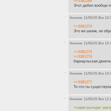
>>3381264
Этот дебил вообще п
Аноним
11/05/25 Вск 10:
>>3381273
Это же шизик, не об
Аноним
11/05/25 Вск 10:
>>3381273
>>3381274
барнаульская двоечк
Аноним
11/05/25 Вск 10:
>>3381277
То что ты существуеш
Аноним
11/05/25 Вск 12:
>серия выходит завт