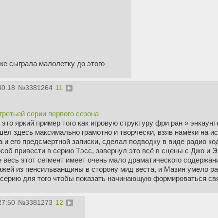
же сыграла малолетку до этого
40:18
№
3381264
11
ретьей серии первого сезона
о это яркий пример того как игровую структуру фри ран » энкау
ёл здесь максимально грамотно и творчески, взяв намёки на ис
а и его предсмертной записки, сделал подводку в виде радио ко
соб привести в серию Тэсс, завернул это всё в сцены с Джо и Э
е весь этот сегмент имеет очень мало драматического содержа
жей из пенсильванщины в сторону мид веста, и Мазин умело ра
 серию для того чтобы показать начинающую формироваться свя
27:50
№
3381273
12