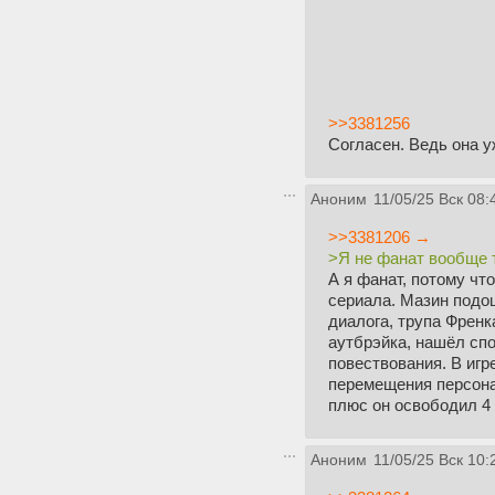
>>3381256
Согласен. Ведь она у
Аноним
11/05/25 Вск 08:
>>3381206 →
>Я не фанат вообще т
А я фанат, потому чт
сериала. Мазин подош
диалога, трупа Френк
аутбрэйка, нашёл спо
повествования. В игр
перемещения персона
плюс он освободил 4
Аноним
11/05/25 Вск 10: