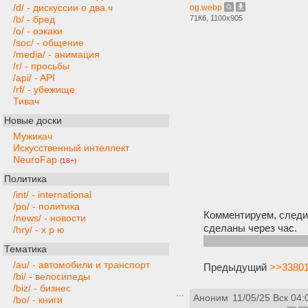
/d/ - дискуссии о два.ч
og.webp
71Кб, 1100x905
/b/ - бред
/o/ - оэкаки
/soc/ - общение
/media/ - анимация
/r/ - просьбы
/api/ - API
/rf/ - убежище
Тивач
Новые доски
Мужикач
Искусственный интеллект
NeuroFap
(18+)
Политика
/int/ - international
/po/ - политика
Комментируем, следим
/news/ - новости
сделаны через час.
/hry/ - х р ю
Вероятнее всего, в э
Тематика
/au/ - автомобили и транспорт
Предыдущий
>>33801
/bi/ - велосипеды
/biz/ - бизнес
Аноним
11/05/25 Вск 04:
/bo/ - книги