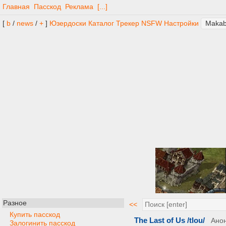
Главная
Пасскод
Реклама
[...]
[
b
/
news
/
+
]
Юзердоски
Каталог
Трекер
NSFW
Настройки
Разное
<<
Купить пасскод
The Last of Us /tlou/
Ано
Залогинить пасскод