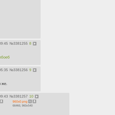
39:45
№
3381255
8
олбоеб
05:35
№
3381256
9
 же.
09:43
№
3381257
10
960x0.png
664Кб, 960x540