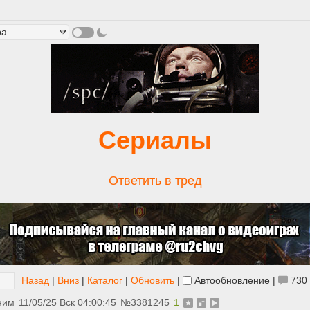
Сериалы
Ответить в тред
Назад
|
Вниз
|
Каталог
|
Обновить
|
Автообновление
|
730
ним
11/05/25 Вск 04:00:45
№
3381245
1