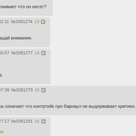
онимает что он несет?
32:11
№
3381274
13
ращай внимания.
40:57
№
3381277
14
а
47:38
№
3381279
15
ь означает что контртейк про барнаул не выдерживает критики
27:17
№
3381291
16
ра