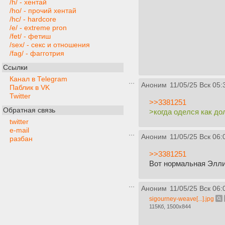
/h/ - хентай
/ho/ - прочий хентай
/hc/ - hardcore
/e/ - extreme pron
/fet/ - фетиш
/sex/ - секс и отношения
/fag/ - фагготрия
Ссылки
Канал в Telegram
Аноним
11/05/25 Вск 05:
Паблик в VK
Twitter
>>3381251
Обратная связь
>когда оделся как д
twitter
e-mail
Аноним
11/05/25 Вск 06:
разбан
>>3381251
Вот нормальная Элли
Аноним
11/05/25 Вск 06:
sigourney-weave[...].jpg
115Кб, 1500x844