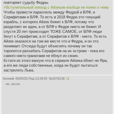
повторяет судьбу Федры.
>Вступительный эпизод с Айзеком вообще не понял к чему
Чтобы провести параллель между Федрой и ВЛФ, и
Серафитами и ВЛФ. То есть в 2018 Федра это тонущий
корабль, с которого Айзек бежит к ВЛФ, потому что
разделяет их идеи, а от ВЛФ к Федре никто не бежит. И
спустя 20 лет происходит ТОЖЕ САМОЕ, от ВЛФ люди
бегут к Серафитам, а от Серафитов к ВЛФ - никто. То есть
Айзек оказался на том же месте что и Федра, и он это
понимает. Отсюда будут объяснять почему он так
торопится разъебать Серафитов на их острове - пока его
самого никто гранатами не ёбнул из своих.
Кстати из этого вангую что в сериале Айзека ёбнет не Яра,
а его же люди собственные, когда он будет пытаться
застрелить Льва.
Аноним
05/05/25 Пнд 13:29:05
№
3378139
11
4Кб, 160x160