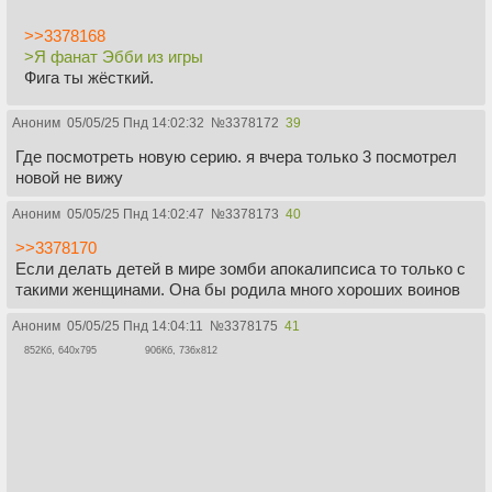
>>3378168
>Я фанат Эбби из игры
Фига ты жёсткий.
Аноним
05/05/25 Пнд 14:02:32
№
3378172
39
Где посмотреть новую серию. я вчера только 3 посмотрел
новой не вижу
Аноним
05/05/25 Пнд 14:02:47
№
3378173
40
>>3378170
Если делать детей в мире зомби апокалипсиса то только с
такими женщинами. Она бы родила много хороших воинов
Аноним
05/05/25 Пнд 14:04:11
№
3378175
41
852Кб, 640x795
906Кб, 736x812