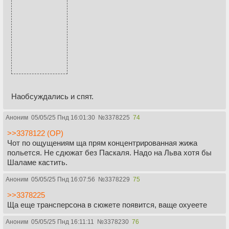
Наобсуждались и спят.
Аноним
05/05/25 Пнд 16:01:30
№
3378225
74
>>3378122 (OP)
Чот по ощущениям ща прям концентрированная жижа
польется. Не сдюжат без Паскаля. Надо на Льва хотя бы
Шаламе кастить.
Аноним
05/05/25 Пнд 16:07:56
№
3378229
75
>>3378225
Ща еще трансперсона в сюжете появится, ваще охуеете
Аноним
05/05/25 Пнд 16:11:11
№
3378230
76