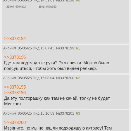
Аноним
05/05/25 Пнд 14:59:09
№
3378198
60
335Кб, 679x502
36Кб, 640x360
>>3378194
Аноним
05/05/25 Пнд 15:07:45
№
3378199
61
>>3378196
Где там подтянутые руки? Это спички. Можно было
подсушиться, чтобы хоть был виден рельеф.
Аноним
05/05/25 Пнд 15:08:04
№
3378200
62
>>3378195
>>3378196
Да эту полторашку как там не качай, толку не будет.
Мискаст.
Аноним
05/05/25 Пнд 15:10:59
№
3378201
63
>>3378200
Извините, но мы не нашли подходящую актрису! Тем