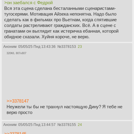
>он заебался с Федрой
Вся эта сцена сделана бесталанными сценаристами-
тугосерями. Мотивация Айзека непонятна. Надо было
сделать как в фильмах про Вьетнам, когда спятившие
солдаты растреливают гражданских. Всё. А в сцене с
гранатами он выглядит как истеричка ебанная, которой
обидное сказали. Хуйня короче, не верю.
Аноним
05/05/25 Пнд 13:43:36
№
3378153
23
320Кб, 807x807
>>3378147
Неужели ты бы не трахнул настоящую Дину? Я тебе не
верю просто
Аноним
05/05/25 Пнд 13:44:57
№
3378155
24
>>3378145