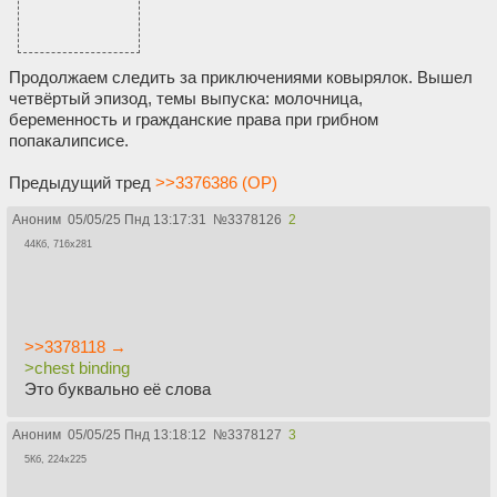
Продолжаем следить за приключениями ковырялок. Вышел
четвёртый эпизод, темы выпуска: молочница,
беременность и гражданские права при грибном
попакалипсисе.
Предыдущий тред
>>3376386 (OP)
Аноним
05/05/25 Пнд 13:17:31
№
3378126
2
44Кб, 716x281
>>3378118 →
>chest binding
Это буквально еë слова
Аноним
05/05/25 Пнд 13:18:12
№
3378127
3
5Кб, 224x225