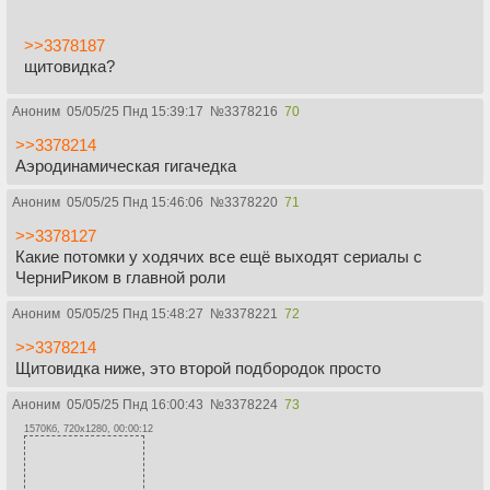
>>3378187
щитовидка?
Аноним
05/05/25 Пнд 15:39:17
№
3378216
70
>>3378214
Аэродинамическая гигачедка
Аноним
05/05/25 Пнд 15:46:06
№
3378220
71
>>3378127
Какие потомки у ходячих все ещё выходят сериалы с
ЧерниРиком в главной роли
Аноним
05/05/25 Пнд 15:48:27
№
3378221
72
>>3378214
Щитовидка ниже, это второй подбородок просто
Аноним
05/05/25 Пнд 16:00:43
№
3378224
73
1570Кб, 720x1280, 00:00:12