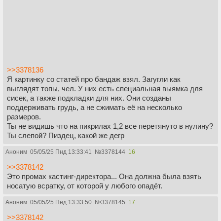
>>3378136
Я картинку со статей про бандаж взял. Загугли как
выглядят топы, чел. У них есть специальная выямка для
сисек, а также подкладки для них. Они созданы
поддерживать грудь, а не сжимать еë на несколько
размеров.
Ты не видишь что на пикрилах 1,2 все перетянуто в нулину?
Ты слепой? Пиздец, какой же дегр
Аноним
05/05/25 Пнд 13:33:41
№
3378144
16
>>3378142
Это промах кастинг-директора... Она должна была взять
носатую всратку, от которой у любого опадёт.
Аноним
05/05/25 Пнд 13:33:50
№
3378145
17
>>3378142