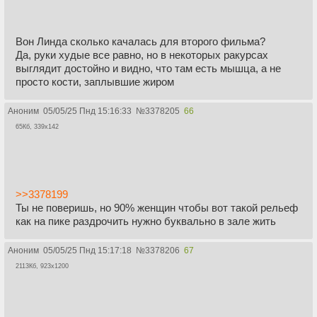
Вон Линда сколько качалась для второго фильма?
Да, руки худые все равно, но в некоторых ракурсах
выглядит достойно и видно, что там есть мышца, а не
просто кости, заплывшие жиром
Аноним
05/05/25 Пнд 15:16:33
№
3378205
66
65Кб, 339x142
>>3378199
Ты не поверишь, но 90% женщин чтобы вот такой рельеф
как на пике раздрочить нужно буквально в зале жить
Аноним
05/05/25 Пнд 15:17:18
№
3378206
67
2113Кб, 923x1200