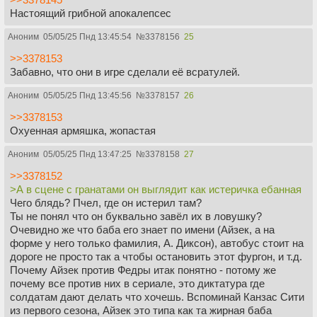
Настоящий грибной апокалепсес
Аноним
05/05/25 Пнд 13:45:54
№
3378156
25
>>3378153
Забавно, что они в игре сделали её всратулей.
Аноним
05/05/25 Пнд 13:45:56
№
3378157
26
>>3378153
Охуенная армяшка, жопастая
Аноним
05/05/25 Пнд 13:47:25
№
3378158
27
>>3378152
>А в сцене с гранатами он выглядит как истеричка ебанная
Чего блядь? Пчел, где он истерил там?
Ты не понял что он буквально завёл их в ловушку?
Очевидно же что баба его знает по имени (Айзек, а на
форме у него только фамилия, А. Диксон), автобус стоит на
дороге не просто так а чтобы остановить этот фургон, и т.д.
Почему Айзек против Федры итак понятно - потому же
почему все против них в сериале, это диктатура где
солдатам дают делать что хочешь. Вспоминай Канзас Сити
из первого сезона, Айзек это типа как та жирная баба