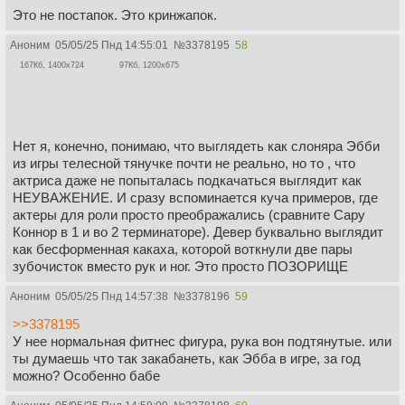
Это не постапок. Это кринжапок.
Аноним
05/05/25 Пнд 14:55:01
№
3378195
58
167Кб, 1400x724
97Кб, 1200x675
Нет я, конечно, понимаю, что выглядеть как слоняра Эбби
из игры телесной тянучке почти не реально, но то , что
актриса даже не попыталась подкачаться выглядит как
НЕУВАЖЕНИЕ. И сразу вспоминается куча примеров, где
актеры для роли просто преображались (сравните Сару
Коннор в 1 и во 2 терминаторе). Девер буквально выглядит
как бесформенная какаха, которой воткнули две пары
зубочисток вместо рук и ног. Это просто ПОЗОРИЩЕ
Аноним
05/05/25 Пнд 14:57:38
№
3378196
59
>>3378195
У нее нормальная фитнес фигура, рука вон подтянутые. или
ты думаешь что так закабанеть, как Эбба в игре, за год
можно? Особенно бабе