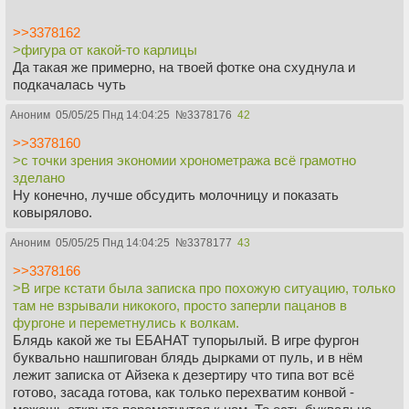
>>3378162
>фигура от какой-то карлицы
Да такая же примерно, на твоей фотке она схуднула и
подкачалась чуть
Аноним
05/05/25 Пнд 14:04:25
№
3378176
42
>>3378160
>с точки зрения экономии хронометража всё грамотно
зделано
Ну конечно, лучше обсудить молочницу и показать
ковырялово.
Аноним
05/05/25 Пнд 14:04:25
№
3378177
43
>>3378166
>В игре кстати была записка про похожую ситуацию, только
там не взрывали никокого, просто заперли пацанов в
фургоне и переметнулись к волкам.
Блядь какой же ты ЕБАНАТ тупорылый. В игре фургон
буквально нашпигован блядь дырками от пуль, и в нём
лежит записка от Айзека к дезертиру что типа вот всё
готово, засада готова, как только перехватим конвой -