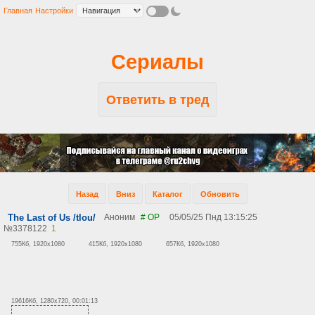
Главная
Настройки
Сериалы
Ответить в тред
Назад
Вниз
Каталог
Обновить
The Last of Us /tlou/
Аноним
# OP
05/05/25 Пнд 13:15:25
№
3378122
1
755Кб, 1920x1080
415Кб, 1920x1080
657Кб, 1920x1080
19616Кб, 1280x720, 00:01:13