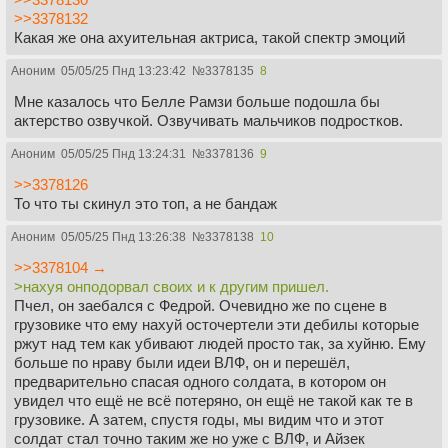
>>3378132
Какая же она ахуительная актриса, такой спектр эмоций
Аноним
05/05/25 Пнд 13:23:42
№
3378135
8
Мне казалось что Белле Рамзи больше подошла бы
актерство озвучкой. Озвучивать мальчиков подростков.
Аноним
05/05/25 Пнд 13:24:31
№
3378136
9
>>3378126
То что ты скинул это топ, а не бандаж
Аноним
05/05/25 Пнд 13:26:38
№
3378138
10
>>3378104 →
>нахуя онподорвал своих и к другим пришел.
Пчел, он заебался с Федрой. Очевидно же по сцене в
грузовике что ему нахуй осточертели эти дебилы которые
ржут над тем как убивают людей просто так, за хуйню. Ему
больше по нраву были идеи ВЛФ, он и перешёл,
предварительно спасая одного солдата, в котором он
увидел что ещё не всё потеряно, он ещё не такой как те в
грузовике. А затем, спустя годы, мы видим что и этот
солдат стал точно таким же но уже с ВЛФ, и Айзек