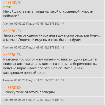
>>3378178
>пук
Нехуй да ответить, когда на такой откровенной тупости
поймали?
Аноним
05/05/25 Пнд 14:07:58
№
3378181
47
>>3378173
Твои воины от одного укуса или вдоха спор откисать будут,
а моим с Эллечкой имунным хоть бы хны будет
Аноним
05/05/25 Пнд 14:08:03
№
3378182
48
>>3378176
Разговор про молочницу органично вписан, Дина рыщет в
поисках аптечки и натыкается на тесты на беременность,
попутно вбрасывает про это. Все ок. Вот сцена с
ковырянием полный треш
Аноним
05/05/25 Пнд 14:11:28
№
3378183
49
>>3378180
Защеку тебе ответил, проверяй
Аноним
05/05/25 Пнд 14:12:02
№
3378184
50