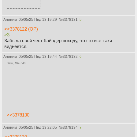
Аноним
05/05/25 Пнд 13:19:29
№
3378131
5
>>3378122 (OP)
>3
Забыла свой чест байндер походу, что-то все-таки
виднеется.
Аноним
05/05/25 Пнд 13:19:44
№
3378132
6
36Кб, 499x540
>>3378130
Аноним
05/05/25 Пнд 13:22:05
№
3378134
7
>>3378130