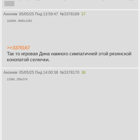
игры
Аноним
05/05/25 Пнд 13:59:47
№
3378169
37
1163Кб, 3840x1283
>>3378167
Так то игровая Дина намного симпатичней этой рязянской
конопатой селючки.
Аноним
05/05/25 Пнд 14:00:38
№
3378170
38
133Кб, 358x574