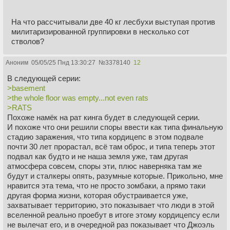
На что рассчитывали две 40 кг лесбухи выступая против
милитаризированной группировки в несколько сот
стволов?
Аноним
05/05/25 Пнд 13:30:27
№
3378140
12
В следующей серии:
>basement
>the whole floor was empty...not even rats
>RATS
Похоже намёк на рат кинга будет в следующей серии.
И похоже что они решили споры ввести как типа финальную
стадию заражения, что типа кордицепс в этом подвале
почти 30 лет прорастал, всё там оброс, и типа теперь этот
подвал как будто и не наша земля уже, там другая
атмосфера совсем, споры эти, плюс наверняка там же
будут и сталкеры опять, разумные которые. Прикольно, мне
нравится эта тема, что не просто зомбаки, а прямо таки
другая форма жизни, которая обустраивается уже,
захватывает территорию, это показывает что люди в этой
вселенной реально проебут в итоге этому кордицепсу если
не вылечат его, и в очередной раз показывает что Джоэль