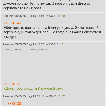
Джоэля не смог бы понюхать :(
провонявшая Дина из
сериала это мой идеал
Аноним
05/05/25 Пнд 13:38:16
№
3378148
20
>>3378146
Эбби просто появилась на 5 минут и ушла. Элли главный
персонаж, нытья будет больше когда она начнет светиться
в кадре
Аноним
05/05/25 Пнд 13:43:07
№
3378151
21
399Кб, 708x659
496Кб, 913x972
>>3378147
>Дина просто ходячий вонючий секс
Аноним
05/05/25 Пнд 13:43:33
№
3378152
22
>>3378138