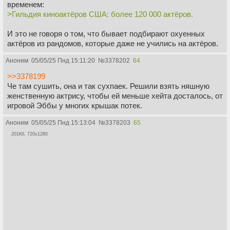
временем:
>Гильдия киноактёров США: более 120 000 актёров.
И это не говоря о том, что бывает подбирают охуенных
актёров из рандомов, которые даже не учились на актёров.
Аноним
05/05/25 Пнд 15:11:20
№
3378202
64
>>3378199
Че там сушить, она и так сухпаек. Решили взять няшную
женственную актрису, чтобы ей меньше хейта досталось, от
игровой Эббы у многих крышак потек.
Аноним
05/05/25 Пнд 15:13:04
№
3378203
65
201Кб, 720x1280