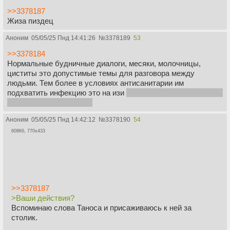
>>3378187
Жиза пиздец
Аноним
05/05/25 Пнд 14:41:26
№
3378189
53
>>3378184
Нормальные будничные диалоги, месяки, молочницы,
циститы это допустимые темы для разговора между
людьми. Тем более в условиях антисанитарии им
подхватить инфекцию это на изи
тем более когда немытыми
руками лезут в труханы
Аноним
05/05/25 Пнд 14:42:12
№
3378190
54
608Кб, 770x433
>>3378187
>Ваши действия?
Вспоминаю слова Таноса и присаживаюсь к ней за
столик.