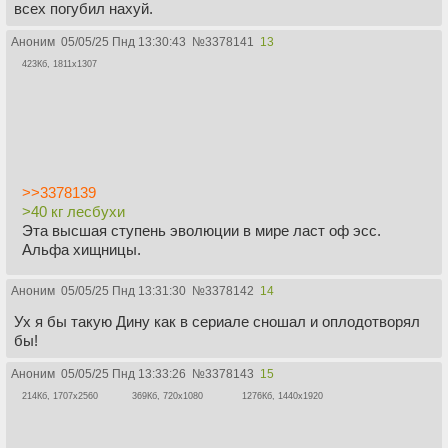
всех погубил нахуй.
Аноним
05/05/25 Пнд 13:30:43
№
3378141
13
423Кб, 1811x1307
>>3378139
>40 кг лесбухи
Эта высшая ступень эволюции в мире ласт оф эсс.
Альфа хищницы.
Аноним
05/05/25 Пнд 13:31:30
№
3378142
14
Ух я бы такую Дину как в сериале сношал и оплодотворял
бы!
Аноним
05/05/25 Пнд 13:33:26
№
3378143
15
214Кб, 1707x2560
369Кб, 720x1080
1276Кб, 1440x1920