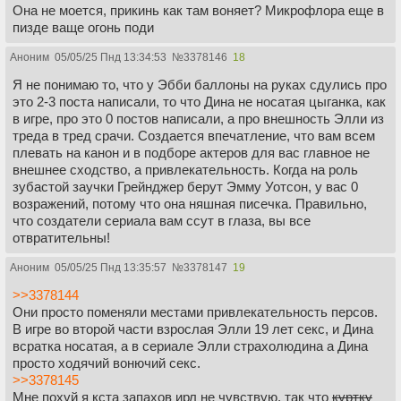
Она не моется, прикинь как там воняет? Микрофлора еще в
пизде ваще огонь поди
Аноним
05/05/25 Пнд 13:34:53
№
3378146
18
Я не понимаю то, что у Эбби баллоны на руках сдулись про
это 2-3 поста написали, то что Дина не носатая цыганка, как
в игре, про это 0 постов написали, а про внешность Элли из
треда в тред срачи. Создается впечатление, что вам всем
плевать на канон и в подборе актеров для вас главное не
внешнее сходство, а привлекательность. Когда на роль
зубастой заучки Грейнджер берут Эмму Уотсон, у вас 0
возражений, потому что она няшная писечка. Правильно,
что создатели сериала вам ссут в глаза, вы все
отвратительны!
Аноним
05/05/25 Пнд 13:35:57
№
3378147
19
>>3378144
Они просто поменяли местами привлекательность персов.
В игре во второй части взрослая Элли 19 лет секс, и Дина
всратка носатая, а в сериале Элли страхолюдина а Дина
просто ходячий вонючий секс.
>>3378145
Мне похуй я кста запахов ирл не чувствую, так что
куртку