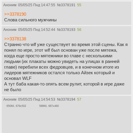
Аноним
05/05/25 Пнд 14:47:55
№
3378191
55
>>3378190
Слова сильного мужчины
Аноним
05/05/25 Пнд 14:52:44
№
3378193
56
>>3378138
Странно что wlf уже существует во время этой сцены. Как я
понял по игре, этот wlf был основан уже после мятежа,
когда еще просто мятежники во главе с несколькими
людьми (их плакаты можно увидеть на улицах в ранней
главе) перебили всех федровцев, и в конечном итоге из
лидеров мятежников остался только Айзек который и
основал WLF
А тут баба какая-то опять всем рулит, которой в игре даже
не было
Аноним
05/05/25 Пнд 14:54:53
№
3378194
57
650Кб, 679x502
588Кб, 687x460