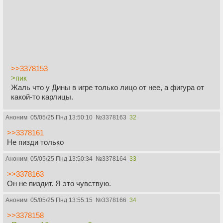
>>3378153
>пик
Жаль что у Дины в игре только лицо от нее, а фигура от
какой-то карлицы.
Аноним
05/05/25 Пнд 13:50:10
№
3378163
32
>>3378161
Не пизди только
Аноним
05/05/25 Пнд 13:50:34
№
3378164
33
>>3378163
Он не пиздит. Я это чувствую.
Аноним
05/05/25 Пнд 13:55:15
№
3378166
34
>>3378158