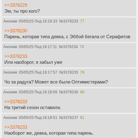
>>3378229
Эм, ты про кого?
Аноним
05/05/25 Пнд 16:16:33
№
3378233
77
>>3378230
Парень, которая типа девка, с Эббой бегала от Серафитов
Аноним
05/05/25 Пнд 16:17:11
№
3378234
78
>>3378233
Или наоборот, я забыл уже
Аноним
05/05/25 Пнд 16:17:57
№
3378235
79
Чо за радуга? Может все были Оптимистерами?
Аноним
05/05/25 Пнд 16:18:09
№
3378236
80
>>3378233
На третий сезон оставили.
Аноним
05/05/25 Пнд 16:18:51
№
3378237
81
>>3378233
Наоборот же, девка, которая типа парень.