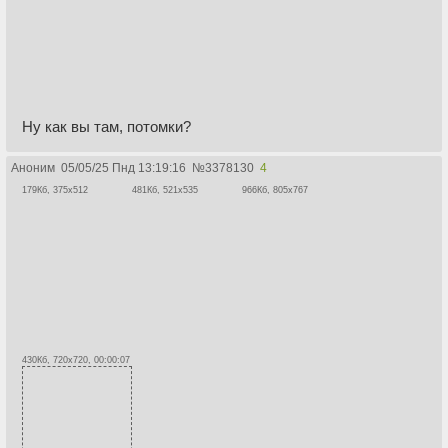
Ну как вы там, потомки?
Аноним
05/05/25 Пнд 13:19:16
№
3378130
4
179Кб, 375x512
481Кб, 521x535
966Кб, 805x767
430Кб, 720x720, 00:00:07