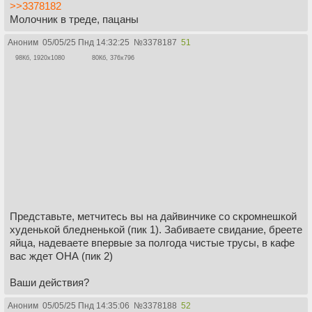
>>3378182
Молочник в треде, пацаны
Аноним
05/05/25 Пнд 14:32:25
№
3378187
51
98Кб, 1920x1080
80Кб, 376x796
Представьте, метчитесь вы на дайвинчике со скромнешкой
худенькой бледненькой (пик 1). Забиваете свидание, бреете
яйца, надеваете впервые за полгода чистые трусы, в кафе
вас ждет ОНА (пик 2)
Ваши действия?
Аноним
05/05/25 Пнд 14:35:06
№
3378188
52