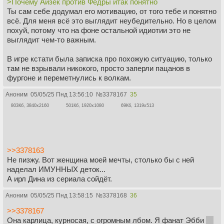
>Почему Айзек против Федры итак понятно
Ты сам себе додумал его мотивацию, от того тебе и понятно
всё. Для меня всё это выглядит неубедительно. Но в целом
похуй, потому что на фоне остальной идиотии это не
выглядит чем-то важным.
В игре кстати была записка про похожую ситуацию, только
там не взрывали никокого, просто заперли пацанов в
фургоне и переметнулись к волкам.
Аноним
05/05/25 Пнд 13:56:10
№
3378167
35
803Кб, 3840x2160
501Кб, 1920x1080
69Кб, 1319x513
>>3378163
Не пизжу. Вот женщина моей мечты, столько бы с ней
наделал ИМУННЫХ деток...
А ирл Дина из сериала сойдёт.
Аноним
05/05/25 Пнд 13:58:15
№
3378168
36
>>3378167
Она карлица, курносая, с огромным лбом. Я фанат Эбби
из