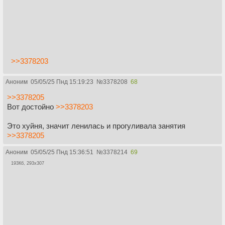
>>3378203
Аноним
05/05/25 Пнд 15:19:23
№
3378208
68
>>3378205
Вот достойно
>>3378203
Это хуйня, значит ленилась и прогуливала занятия
>>3378205
Аноним
05/05/25 Пнд 15:36:51
№
3378214
69
193Кб, 293x307