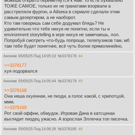
можешь открыто переметнутся к нам. То есть буквально
ТОЖЕ САМОЕ, только их не гранатами взорвали а
расстреляли фургон, и Айзека в сериале сделали этим
самым дезертиром, а не наоборот.
Кто там говоришь сам себе додумал блядь? Не
удивительно что тебе нихуя не понятно, если ты и
environment storytelling в игре нихуя не замечаешь, лол.
Попробуй смотреть что-будь попроще, телепузиков там, мб
там тебе будет понятнее, всё чуть более прямолинейно.
Аноним
05/05/25 Пнд 14:05:10
№
3378178
44
>>3378177
хуя подорвался
Аноним
05/05/25 Пнд 14:05:44
№
3378179
45
>>3378168
Она няша охуенная, не пизди, а голос какой, с хрипотцой,
ммм.
>>3378169
Рот свой оффни, обмудок. Игровая Дина в катсценах
выглядит пиздец ужасно. А взрослая Эллечка топ писечка.
Аноним
05/05/25 Пнд 14:06:26
№
3378180
46