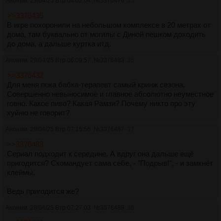
Аноним
29/04/25 Втр 04:02:04
№
3376476
35
>>3376435
В игре похоронили на небольшом комплексе в 20 метрах от
дома, там буквально от могилы с Диной пешком доходить
до дома, а дальше куртка итд.
Аноним
29/04/25 Втр 06:09:57
№
3376483
36
>>3376432
Для меня пока бабка-терапевт самый кринж сезона.
Совершенно невыносимое и главное абсолютно неуместное
говно. Какое пиво? Какая Рамзи? Почему никто про эту
хуйню не говорит?
Аноним
29/04/25 Втр 07:15:56
№
3376487
37
>>3376483
Сериал подходит к середине. А вдруг она дальше ещё
пригодится? Скомандует сама себе, - "Подрыв!", - и замкнёт
клеймы.
Ведь пригодится же?
Аноним
29/04/25 Втр 07:27:03
№
3376489
38