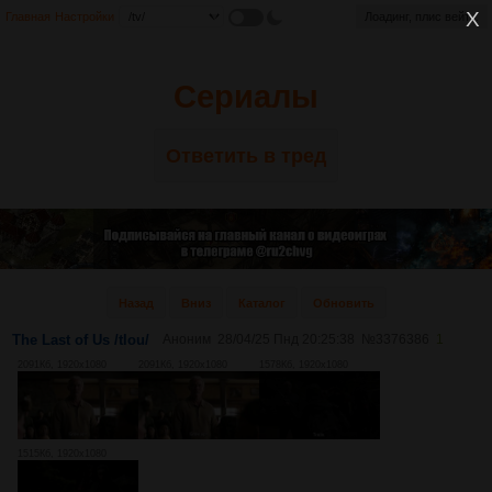
Главная
Настройки
Лоадинг, плис вейт...
Сериалы
Ответить в тред
Назад
Вниз
Каталог
Обновить
The Last of Us /tlou/
Аноним
28/04/25 Пнд 20:25:38
№
3376386
1
2091Кб, 1920x1080
2091Кб, 1920x1080
1578Кб, 1920x1080
1515Кб, 1920x1080