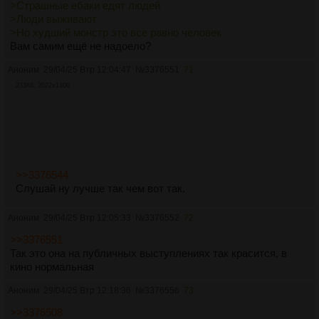
>Страшные ебаки едят людей
>Люди выживают
>Но худший монстр это все равно человек
Вам самим ещё не надоело?
Аноним
29/04/25 Втр 12:04:47
№
3376551
71
233Кб, 2022x1400
>>3376544
Слушай ну лучше так чем вот так.
Аноним
29/04/25 Втр 12:05:33
№
3376552
72
>>3376551
Так это она на публичных выступлениях так красится, в
кино нормальная
Аноним
29/04/25 Втр 12:18:36
№
3376556
73
>>3376508