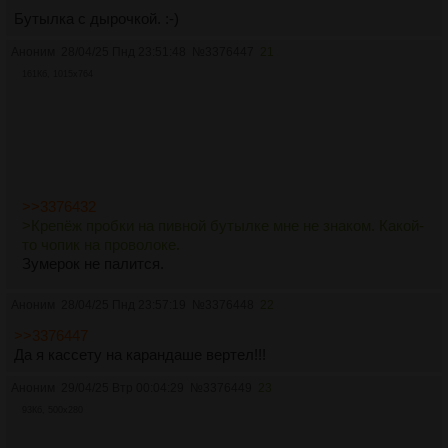
Бутылка с дырочкой. :-)
Аноним
28/04/25 Пнд 23:51:48
№
3376447
21
161Кб, 1015x764
>>3376432
>Крепёж пробки на пивной бутылке мне не знаком. Какой-
то чопик на проволоке.
Зумерок не палится.
Аноним
28/04/25 Пнд 23:57:19
№
3376448
22
>>3376447
Да я кассету на карандаше вертел!!!
Аноним
29/04/25 Втр 00:04:29
№
3376449
23
93Кб, 500x280