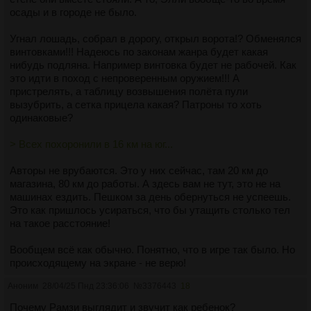
осады и в городе не было.
Угнал лошадь, собрал в дорогу, открыл ворота!? Обменялся
винтовками!!! Надеюсь по законам жанра будет какая
нибудь подляна. Например винтовка будет не рабочей. Как
это идти в поход с непроверенным оружием!!! А
пристрелять, а таблицу возвышения полёта пули
вызубрить, а сетка прицела какая? Патроны то хоть
одинаковые?
> Всех похоронили в 16 км на юг...
Авторы не врубаются. Это у них сейчас, там 20 км до
магазина, 80 км до работы. А здесь вам не тут, это не на
машинах ездить. Пешком за день обернуться не успеешь.
Это как пришлось усираться, что бы утащить столько тел
на такое расстояние!
Вообщем всё как обычно. Понятно, что в игре так было. Но
происходящему на экране - не верю!
Аноним
28/04/25 Пнд 23:36:06
№
3376443
18
Почему Рамзи выглядит и звучит как ребенок?