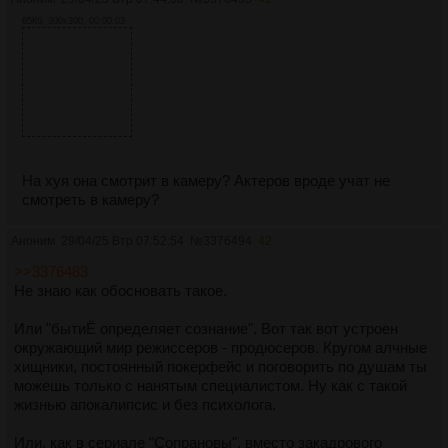
65Кб, 300x300, 00:00:03
На хуя она смотрит в камеру? Актеров вроде учат не
смотреть в камеру?
Аноним
29/04/25 Втр 07:52:54
№
3376494
42
>>3376483
Не знаю как обосновать такое.
Или "бытиЁ определяет сознание". Вот так вот устроен
окружающий мир режиссеров - продюсеров. Кругом алчные
хищники, постоянный покерфейс и поговорить по душам ты
можешь только с нанятым специалистом. Ну как с такой
жизнью апокалипсис и без психолога.
Или, как в сериале "Сопрановы", вместо закадрового