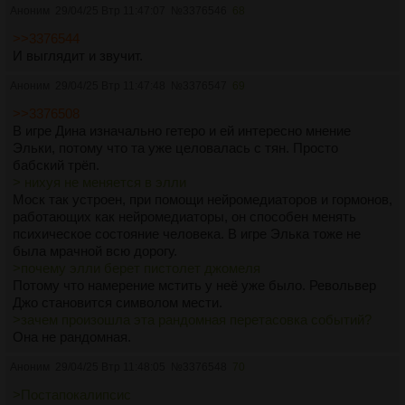
Аноним
29/04/25 Втр 11:47:07
№
3376546
68
>>3376544
И выглядит и звучит.
Аноним
29/04/25 Втр 11:47:48
№
3376547
69
>>3376508
В игре Дина изначально гетеро и ей интересно мнение
Эльки, потому что та уже целовалась с тян. Просто
бабский трёп.
> нихуя не меняется в элли
Моск так устроен, при помощи нейромедиаторов и гормонов,
работающих как нейромедиаторы, он способен менять
психическое состояние человека. В игре Элька тоже не
была мрачной всю дорогу.
>почему элли берет пистолет джомеля
Потому что намерение мстить у неё уже было. Револьвер
Джо становится символом мести.
>зачем произошла эта рандомная перетасовка событий?
Она не рандомная.
Аноним
29/04/25 Втр 11:48:05
№
3376548
70
>Постапокалипсис