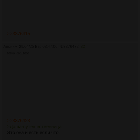
>>3376415
Аноним
29/04/25 Втр 03:47:06
№
3376472
32
108Кб, 666x1000
>>3376423
>Даша-путешественница
Это она и есть если что.