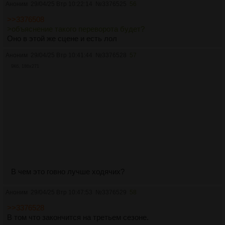
Аноним
29/04/25 Втр 10:22:14
№
3376525
56
>>3376508
>объяснение такого переворота будет?
Оно в этой же сцене и есть лол
Аноним
29/04/25 Втр 10:41:44
№
3376528
57
9Кб, 186x271
В чем это говно лучше ходячих?
Аноним
29/04/25 Втр 10:47:53
№
3376529
58
>>3376528
В том что закончится на третьем сезоне.