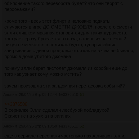
объяснение такого переворота будет? что они творят с
персонажами?
кроме того - весь этот флирт и неловкие подкаты
случаются в игре ДО СМЕРТИ ДЖОЕЛЯ, после его смерти
элли слишком мрачная становится для таких дурачеств,
контраст сразу бросается в глаза, в говне из нас сезон 2 -
нихуя не меняется в элли как будто, тупорылейшие
заигрывания с диной продолжаются как ни в чем не бывало,
прямо в доме убитого джомана
почему элли берет пистолет джомеля из коробки еще до
того как узнает кому можно мстить?
зачем произошла эта рандомная перетасовка событий?
теперь нихуя не работает, последовательности нарушены
Аноним
29/04/25 Втр 09:12:44
№
3376510
51
и главное - жирух, негров и трансов не стало от этого
больше вроде как, какой был смысл говнить таймлайн? я не
>>3376508
понимаю
В сериалке Элли сделали лесбухой поблядухой
Скачет не на хуях а на ваганах
интересно каким образом еще умудрятся обосраться на
Аноним
29/04/25 Втр 09:13:50
№
3376511
52
ровном месте
еще в сериале персонажи частенько нахваливают элли,