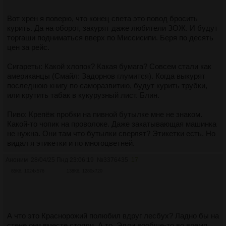
Вот хрен я поверю, что конец света это повод бросить
курить. Да на оборот, закурят даже любители ЗОЖ. И будут
торгаши подниматься вверх по Миссисипи. Беря по десять
цен за рейс.
Сигареты: Какой хлопок? Какая бумага? Совсем стали как
американцы (Смайл: Задорнов глумится). Когда выкурят
последнюю книгу по саморазвитию, будут курить трубки,
или крутить табак в кукурузный лист. Блин.
Пиво: Крепёж пробки на пивной бутылке мне не знаком.
Какой-то чопик на проволоке. Даже закатывающая машинка
не нужна. Они там что бутылки сверлят? Этикетки есть. Но
видал я этикетки и по многоцветней.
Аноним
28/04/25 Пнд 23:06:19
№
3376435
17
85Кб, 1024x576
138Кб, 1280x720
А что это Краснорожий полюбил вдруг лесбух? Ладно бы на
стене они вместе стояли. А то, Элли вообще-то во время