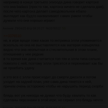
например в конце третьего эпизода дина говорит картохе
что она badass (просто так, картоха ничего не сделала даж),
после чего картоха делает самодовольное ебало
выглядит как будто нахваливают самих рамзи чтобы
думали что они хорошо играют
Аноним
29/04/25 Втр 09:20:27
№
3376512
53
>>3376510
не, в игре вроде тоже какая то интрижка элли упоминается
вскользь но она не выставляется как матерая ковырялка
видно что она неопытная и стеснительная в этом плане,
отношения у нее редкие
в то время как дина считается топ тян и элли типа сильно
повезло с ней, поэтому элли трясется и переживает как бы
не проебать удачу
и это все с элли происходит до смерти джоэля и потом
уходит на задний план, уже сама дина тянется к ней,
причем очень осторожно чтобы не нарушить период скорби
блядь вот уж никогда не думал что буду хвалить то как
сделаны персонажи в этой игре, но сериал это блядь нечто