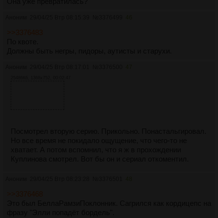
Она уже превратилась?
Аноним
29/04/25 Втр 08:15:39
№
3376499
46
>>3376483
По квоте.
Должны быть негры, пидоры, аутисты и старухи.
Аноним
29/04/25 Втр 08:17:01
№
3376500
47
25486Кб, 1368x752, 00:02:47
Посмотрел вторую серию. Прикольно. Понастальгировал.
Но все время не покидало ощущение, что чего-то не
хватает. А потом вспомнил, что я ж в прохождении
Куплинова смотрел. Вот бы он и сериал откоментил.
Аноним
29/04/25 Втр 08:23:28
№
3376501
48
>>3376468
Это был БеллаРамзиПоклонник. Сагрился как кордицепс на
фразу "Элли попадёт бордель".