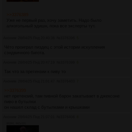
>>3376389
Уже не первый раз, хочу заметить. Надо было
алкогольный эдишн, пока все эксперты тут.
Аноним
28/04/25 Пнд 20:40:36
№
3376396
5
Чёто проиграл пиздец с этой истории искупления
сэндвичного бигота.
Аноним
28/04/25 Пнд 20:47:19
№
3376399
6
Так что за претензии к пиву то
Аноним
28/04/25 Пнд 21:01:47
№
3376403
7
>>3376399
нет претензий, там пивной барон закатывает в джексоне
пиво в бутылки
он нашел склад с бутылками и крышками
Аноним
28/04/25 Пнд 21:07:01
№
3376406
8
663Кб, 992x531