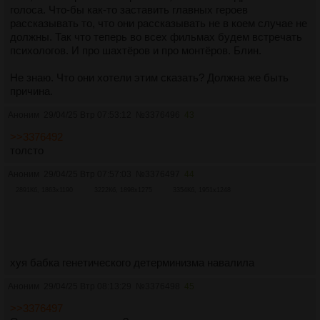
голоса. Что-бы как-то заставить главных героев
рассказывать то, что они рассказывать не в коем случае не
должны. Так что теперь во всех фильмах будем встречать
психологов. И про шахтёров и про монтёров. Блин.
Не знаю. Что они хотели этим сказать? Должна же быть
причина.
Аноним
29/04/25 Втр 07:53:12
№
3376496
43
>>3376492
толсто
Аноним
29/04/25 Втр 07:57:03
№
3376497
44
2891Кб, 1863x1190
3222Кб, 1898x1275
3354Кб, 1951x1248
хуя бабка генетического детерминизма навалила
Аноним
29/04/25 Втр 08:13:29
№
3376498
45
>>3376497