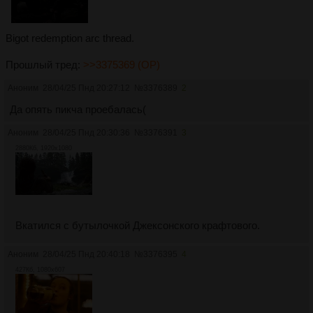
Bigot redemption arc thread.
Прошлый тред:
>>3375369 (OP)
Аноним
28/04/25 Пнд 20:27:12
№
3376389
2
Да опять пикча проебалась(
Аноним
28/04/25 Пнд 20:30:36
№
3376391
3
2880Кб, 1920x1080
Вкатился с бутылочкой Джексонского крафтового.
Аноним
28/04/25 Пнд 20:40:18
№
3376395
4
427Кб, 1080x607