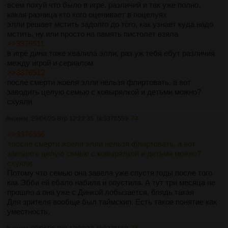
всем похуй что было в игре, различий и так уже полно,
какая разница кто кого оценивает в поцелуях
элли решает мстить задолго до того, как узнает куда надо
мстить, ну или просто на память пистолет взяла
>>3376511
в игре дина тоже хвалила элли, раз уж тебя ебут различия
между игрой и сериалом
>>3376512
после смерти жоеля элли нельзя флиртовать, а вот
заводить целую семью с ковырялкой и детьми можно?
схуяли
Аноним
29/04/25 Втр 12:22:35
№
3376559
74
>>3376556
>после смерти жоеля элли нельзя флиртовать, а вот
заводить целую семью с ковырялкой и детьми можно?
схуяли
Потому что семью она завела уже спустя годы после того
как Эбби ей ебало набила и опустила. А тут три месяца не
прошло а она уже с Динкой лобызается, блядь такая
Для зрителя вообще был таймскип. Есть такое понятие как
уместность.