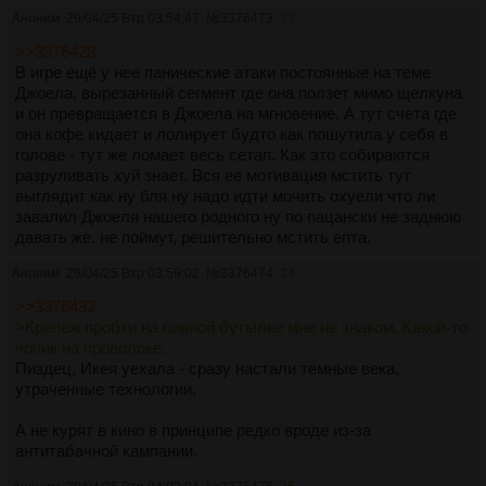
Аноним
29/04/25 Втр 03:54:47
№
3376473
33
>>3376428
В игре ещё у нее панические атаки постоянные на теме
Джоела, вырезанный сегмент где она ползет мимо щелкуна
и он превращается в Джоела на мгновение. А тут счета где
она кофе кидает и лолирует будто как пошутила у себя в
голове - тут же ломает весь сетап. Как это собираются
разруливать хуй знает. Вся ее мотивация мстить тут
выглядит как ну бля ну надо идти мочить охуели что ли
завалил Джоеля нашего родного ну по пацански не заднюю
давать же, не поймут, решительно мстить епта.
Аноним
29/04/25 Втр 03:59:02
№
3376474
34
>>3376432
>Крепёж пробки на пивной бутылке мне не знаком. Какой-то
чопик на проволоке.
Пиздец, Икея уехала - сразу настали темные века,
утраченные технологии.
А не курят в кино в принципе редко вроде из-за
антитабачной кампании.