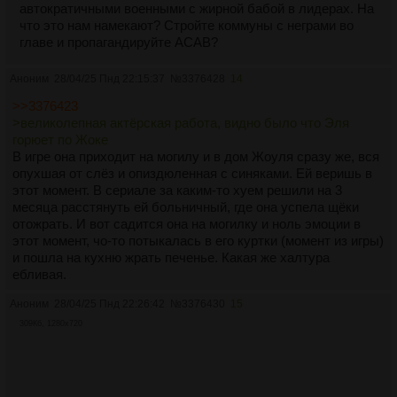
автократичными военными с жирной бабой в лидерах. На
что это нам намекают? Стройте коммуны с неграми во
главе и пропагандируйте ACAB?
Аноним
28/04/25 Пнд 22:15:37
№
3376428
14
>>3376423
>великолепная актёрская работа, видно было что Эля
горюет по Жоке
В игре она приходит на могилу и в дом Жоуля сразу же, вся
опухшая от слёз и опиздюленная с синяками. Ей веришь в
этот момент. В сериале за каким-то хуем решили на 3
месяца расстянуть ей больничный, где она успела щёки
отожрать. И вот садится она на могилку и ноль эмоции в
этот момент, чо-то потыкалась в его куртки (момент из игры)
и пошла на кухню жрать печенье. Какая же халтура
ебливая.
Аноним
28/04/25 Пнд 22:26:42
№
3376430
15
309Кб, 1280x720