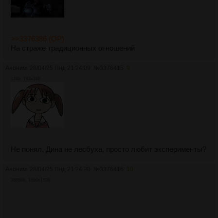
>>3376386 (OP)
На страже традиционных отношений
Аноним
28/04/25 Пнд 21:24:09
№
3376415
9
17Кб, 193x168
Не понял, Дина не лесбуха, просто любит эксперименты?
Аноним
28/04/25 Пнд 21:24:20
№
3376416
10
3555Кб, 1890x1536