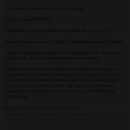
Хорошее окончание третьего эпизода!
Сразу видно АРМИЯ!
На фишке сидит одембелелый воин. Весь устал. ;-)
Бронетехника какая-то ездит, с напидоренными колёсами.
За ней стадом идёт войско. Это нормально. В тех краях
всегда так. Во всех кинохрониках показывают.
Сейчас эти две письки навоюют. К концу дня попадут в
борделе. Ну, в смысле в кандидатки в бордель. Бордель
ещё нужно заслужить. Сериальная Элли конечно будет
сдавать план и норму в позе "застряла в стиральной
машине". А мексикотка вполне ничего, с ней займётся
хореограф. :-(
Аноним
28/04/25 Пнд 22:46:32
№
3376432
16
331Кб, 1650x720
49Кб, 720x400
96Кб, 720x400