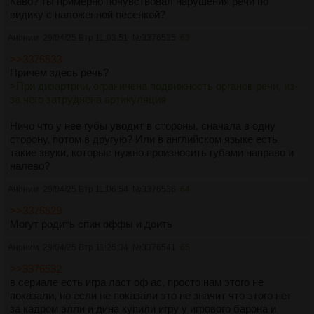
Каво? ты примерно почувствовал нарушения речи по
видику с наложенной песенкой?
Аноним
29/04/25 Втр 11:03:51
№
3376535
63
>>3376533
Причем здесь речь?
>При дизартрии, ограничена подвижность органов речи, из-
за чего затруднена артикуляция
Ничо что у нее губы уводит в стороны, сначала в одну
сторону, потом в другую? Или в английском языке есть
такие звуки, которые нужно произносить губами направо и
налево?
Аноним
29/04/25 Втр 11:06:54
№
3376536
64
>>3376529
Могут родить спин оффы и доить
Аноним
29/04/25 Втр 11:25:34
№
3376541
65
>>3376532
в сериале есть игра ласт оф ас, просто нам этого не
показали, но если не показали это не значит что этого нет
за кадром элли и дина купили игру у игрового барона и