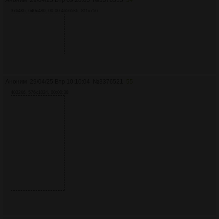
Аноним
29/04/25 Втр 09:28:05
№
3376515
54
3764Кб, 640x480, 00:00:46
565Кб, 811x756
Аноним
29/04/25 Втр 10:10:04
№
3376521
55
4032Кб, 576x1024, 00:00:38