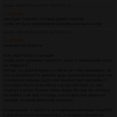
Аноним
29/04/25 Втр 08:33:51
№
3376503
49
>>3376494
она будет говорить что надо думать зрилам
чтобы не было непонимания концовки как было в игре
Аноним
29/04/25 Втр 08:57:22
№
3376508
50
>>3376493
какая же они всратка
кста, еще тупость сценария:
в игре дина оценивает поцелуй с элли (с нормальной элли)
на твердую 6
потому что дина блядина и у нее есть с чем сравнивать, на
что элли обижается немного, ведь она влюблена в дину как
и половина комунны и для нее поцелуй был наверняка 7+
(что видно было по ее ебалу и актерской игре), и у нее
поцелуи в жизни бывают очень редко ибо она тру лесбуха
во первых а не просто блядь, а во вторых она закрытый
человек, который мало кому доверяет
в сериале же - с какого то хуя картошка оценивает поцелуй
с дорой путешественницей на 6, а та игриво обижается,