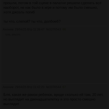
прошли, потом в той сцене в палатке решили сделать всё
наоборот, не как было в игре и потому им было смешно,
хотя джоэль погиб
ты что, слепой? ты что, долбоеб?
Аноним
29/04/25 Втр 11:39:47
№
3376543
66
52Кб, 440x570
Аноним
29/04/25 Втр 11:42:20
№
3376544
67
Бля, какая же рамзи ребенок, вроде сколько ей там, 20 лет,
но выглядит на двенадцатилетку и это просто смешно
выглядит