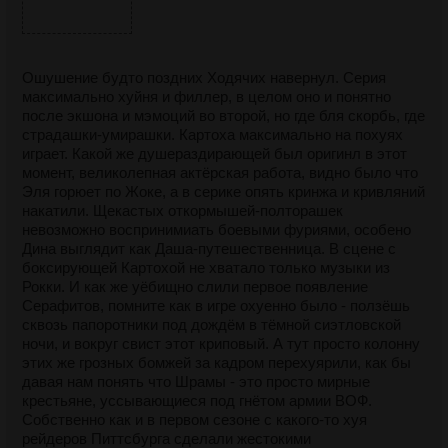
Ошушение будто поздних Ходячих навернул. Серия
максимально хуйня и филлер, в целом оно и понятно
после экшона и мэмоций во второй, но где бля скорбь, где
страдашки-умирашки. Картоха максимально на похуях
играет. Какой же душераздирающей был оригинл в этот
момент, великолепная актёрская работа, видно было что
Эля горюет по Жоке, а в серике опять кринжа и кривляний
накатили. Щекастых откормышей-полторашек
невозможно воспринимиать боевыми фуриями, особено
Дина выглядит как Даша-путешественница. В сцене с
боксирующей Картохой не хватало только музыки из
Рокки. И как же уёбищно слили первое появление
Серафитов, помните как в игре охуенно было - ползёшь
сквозь папоротники под дождём в тёмной сиэтловской
ночи, и вокруг свист этот криповый. А тут просто колонну
этих же грозных бомжей за кадром перехуярили, как бы
давая нам понять что Шрамы - это просто мирные
крестьяне, уссывающиеся под гнётом армии ВОФ.
Собственно как и в первом сезоне с какого-то хуя
рейдеров Питтсбурга сделали жестокими