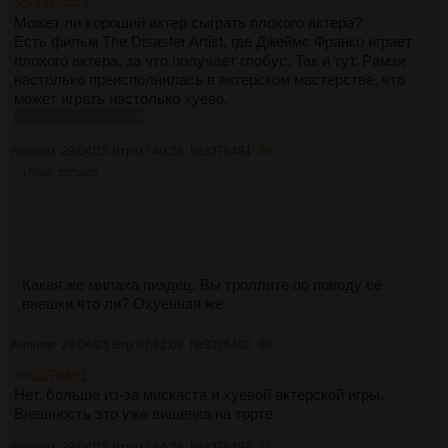
>>3376443
Может ли хороший актер сыграть плохого актера?
Есть фильм The Disaster Artist, где Джеймс Франко играет
плохого актера, за что получает глобус. Так и тут. Рамзи
настолько преисполнилась в актерском мастерстве, что
может играть настолько хуево.
на самом деле нет
Аноним
29/04/25 Втр 07:40:56
№
3376491
39
1796Кб, 1525x855
Какая же милаха пиздец. Вы троллите по поводу её
внешки что ли? Охуенная же
Аноним
29/04/25 Втр 07:42:08
№
3376492
40
>>3376491
Нет, больше из-за мискаста и хуевой актерской игры.
Внешность это уже вишенка на торте.
Аноним
29/04/25 Втр 07:44:56
№
3376493
41