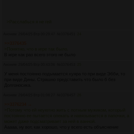
>Расслабься я не гей
Аноним
29/04/25 Втр 00:29:47
№
3376451
24
>>3376435
>Понятно, что в игре так было.
В игре как раз всего этого не было
Аноним
29/04/25 Втр 00:43:06
№
3376453
25
У меня постоянно подымается хуяра то при виде Эбби, то
при виде Дины. Страшно представить что было б без
Долгоносика.
Аноним
29/04/25 Втр 01:08:27
№
3376457
26
>>3376234 →
>Потому что ей неуютно жить с потным мужиком, который
постоянно ее пытается опекать и навязывается в папочки, а
может даже подсматривает за ней в ванной.
Ааааа, ну вот, как хорошо, что у всего есть объяснение