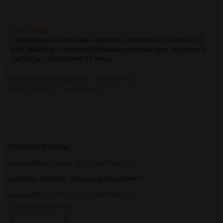
>>3376399
Самодельный вискарь стерпели, но пиво в бутылке это
уже перебор, слишком большая роскошь для постапока.
Забытые технологии 17 века.
Аноним
28/04/25 Пнд 21:32:12
№
3376417
11
6655Кб, 2560x1920
484Кб, 640x499
Cinematic Parallels
Аноним
28/04/25 Пнд 21:32:55
№
3376419
12
Здарова, бигготы. Как ваши сендвичи?
Аноним
28/04/25 Пнд 22:03:09
№
3376423
13
19616Кб, 1280x720, 00:01:13