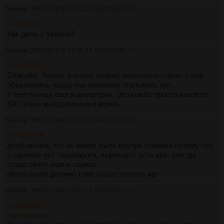
Аноним
29/04/25 Втр 10:51:16
№
3376530
59
>>3376497
Как дела у Кевина?
Аноним
29/04/25 Втр 10:56:37
№
3376531
60
>>3376521
Спасибо. Теперь я понял почему некоторые сцены с ней
обрывались, когда она начинала открывать рот.
У нее походу еще и дизартрия. Это комбо просто какое-то.
Ей только мандалорцев и играть.
Аноним
29/04/25 Втр 10:59:14
№
3376532
61
>>3376525
долбоебина, его не может быть внутри сериала потому что
в сериале нет переворота, переворот есть ирл, там где
существует игра и сериал
объяснение должно тоже существовать ирл
Аноним
29/04/25 Втр 10:59:15
№
3376533
62
>>3376531
>дизартрия