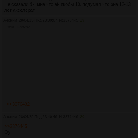
Не сказали бы мне что ей якобы 19, подумал что она 12-13
лет акселерат
Аноним
28/04/25 Пнд 23:39:07
№
3376445
19
856Кб, 1220x2246
>>3376432
Аноним
28/04/25 Пнд 23:40:46
№
3376446
20
>>3376445
Оу!