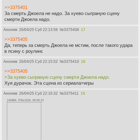
>>3375401
За смерть Джоела не надо. За хуево сыграную сцену
смерти Джоела надо.
Аноним
26/04/25 Суб 22:13:56
№
3375408
17
>>3375405
Да, теперь за смерть Джоела не мстим, после такого удара
в псину с роулинг.
Аноним
26/04/25 Суб 22:15:52
№
3375410
18
>>3375405
>За хуево сыграную сцену смерти Джоела надо.
Хуя дурачок. Эта сцена из сериала>игры
Аноним
26/04/25 Суб 22:16:32
№
3375411
19
1429Кб, 576x1024, 00:00:12