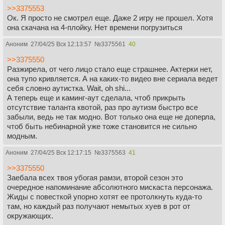
>>3375553
Ок. Я просто не смотрел еще. Даже 2 игру не прошел. Хотя
она скачана на 4-плойку. Нет времени погрузиться
Аноним
27/04/25 Вск 12:13:57
№
3375561
40
>>3375550
Разжирела, от чего лицо стало еще страшнее. Актерки нет,
она тупо кривляется. А на каких-то видео вне сериала ведет
себя словно аутистка. Wait, oh shi...
А теперь еще и каминг-аут сделала, чтоб прикрыть
отсутствие таланта квотой, раз про аутизм быстро все
забыли, ведь не так модно. Вот только она еще не доперла,
чтоб быть небинарной уже тоже становится не сильно
модным.
Аноним
27/04/25 Вск 12:17:15
№
3375563
41
>>3375550
Заебала всех твоя убогая рамзи, второй сезон это
очередное напоминание абсолютного мискаста персонажа.
Жиды с повесткой упорно хотят ее протолкнуть куда-то
там, но каждый раз получают немытых хуев в рот от
окружающих.