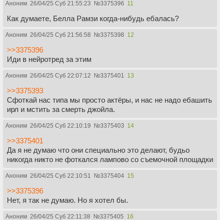
Аноним
26/04/25 Суб 21:55:23
№
3375396
11
Как думаете, Белла Рамзи когда-нибудь ебалась?
Аноним
26/04/25 Суб 21:56:58
№
3375398
12
>>3375396
Иди в нейротред за этим
Аноним
26/04/25 Суб 22:07:12
№
3375401
13
>>3375393
Сфоткай нас типа мы просто актёры, и нас не надо ебашить
ирл и мстить за смерть джойла.
Аноним
26/04/25 Суб 22:10:19
№
3375403
14
>>3375401
Да я не думаю что они специально это делают, будьо
никогда никто не фоткался лампово со съемочной площадки
Аноним
26/04/25 Суб 22:10:51
№
3375404
15
>>3375396
Нет, я так не думаю. Но я хотел бы.
Аноним
26/04/25 Суб 22:11:38
№
3375405
16