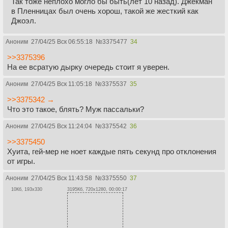
Так тоже неплохо могло бы быть(лет 10 назад). Джекман
в Пленницах был очень хорош, такой же жесткий как
Джоэл.
Аноним
27/04/25 Вск 06:55:18
№
3375477
34
>>3375396
На ее всратую дырку очередь стоит я уверен.
Аноним
27/04/25 Вск 11:05:18
№
3375537
35
>>3375342 →
Что это такое, блять? Муж пассальки?
Аноним
27/04/25 Вск 11:24:04
№
3375542
36
>>3375450
Хуита, гей-мер не ноет каждые пять секунд про отклонения
от игры.
Аноним
27/04/25 Вск 11:43:58
№
3375550
37
10Кб, 193x330
3195Кб, 720x1280, 00:00:17