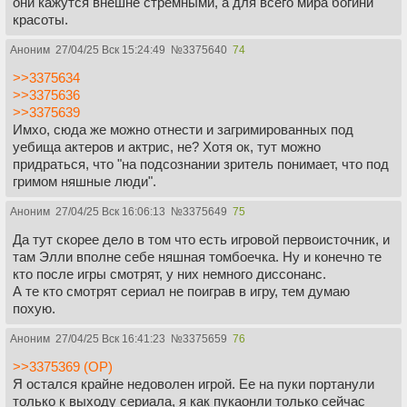
они кажутся внешне стремными, а для всего мира богини
красоты.
Аноним
27/04/25 Вск 15:24:49
№
3375640
74
>>3375634
>>3375636
>>3375639
Имхо, сюда же можно отнести и загримированных под
уебища актеров и актрис, не? Хотя ок, тут можно
придраться, что "на подсознании зритель понимает, что под
гримом няшные люди".
Аноним
27/04/25 Вск 16:06:13
№
3375649
75
Да тут скорее дело в том что есть игровой первоисточник, и
там Элли вполне себе няшная томбоечка. Ну и конечно те
кто после игры смотрят, у них немного диссонанс.
А те кто смотрят сериал не поиграв в игру, тем думаю
похую.
Аноним
27/04/25 Вск 16:41:23
№
3375659
76
>>3375369 (OP)
Я остался крайне недоволен игрой. Ее на пуки портанули
только к выходу сериала, я как пукаонли только сейчас