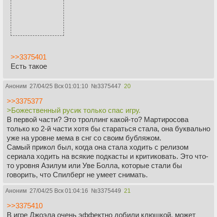
>>3375401
Есть такое
Аноним
27/04/25 Вск 01:01:10
№
3375447
20
>>3375377
>Божественный русик только спас игру.
В первой части? Это троллинг какой-то? Мартиросова
только ко 2-й части хотя бы стараться стала, она буквально
уже на уровне мема в снг со своим бубляжом.
Самый прикол был, когда она стала ходить с релизом
сериала ходить на всякие подкасты и критиковать. Это что-
то уровня Азилум или Уве Болла, которые стали бы
говорить, что Спилберг не умеет снимать.
Аноним
27/04/25 Вск 01:04:16
№
3375449
21
>>3375410
В игре Джоэла очень эффектно добили клюшкой, может