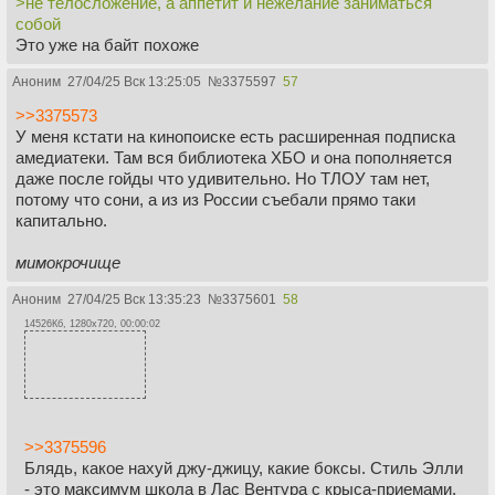
>не телосложение, а аппетит и нежелание заниматься
собой
Это уже на байт похоже
Аноним
27/04/25 Вск 13:25:05
№
3375597
57
>>3375573
У меня кстати на кинопоиске есть расширенная подписка
амедиатеки. Там вся библиотека ХБО и она пополняется
даже после гойды что удивительно. Но ТЛОУ там нет,
потому что сони, а из из России съебали прямо таки
капитально.
мимокрочище
Аноним
27/04/25 Вск 13:35:23
№
3375601
58
14526Кб, 1280x720, 00:00:02
>>3375596
Блядь, какое нахуй джу-джицу, какие боксы. Стиль Элли
- это максимум школа в Лас Вентура с крыса-приемами.