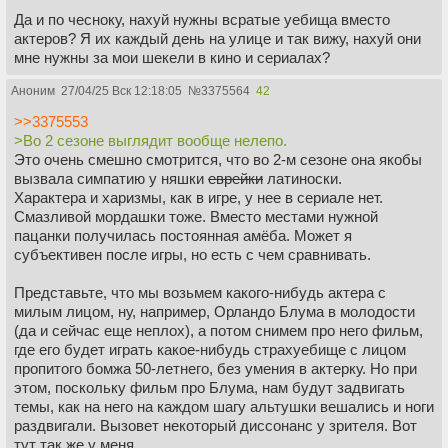
Да и по чесноку, нахуй нужны всратые уебища вместо
актеров? Я их каждый день на улице и так вижу, нахуй они
мне нужны за мои шекели в кино и сериалах?
Аноним
27/04/25 Вск 12:18:05
№
3375564
42
>>3375553
>Во 2 сезоне выглядит вообще нелепо.
Это очень смешно смотрится, что во 2-м сезоне она якобы
вызвала симпатию у няшки
еврейки
латиноски.
Характера и харизмы, как в игре, у нее в сериале нет.
Смазливой мордашки тоже. Вместо местами нужной
пацанки получилась постоянная амёба. Может я
субъективен после игры, но есть с чем сравнивать.
Представьте, что мы возьмем какого-нибудь актера с
милым лицом, ну, например, Орландо Блума в молодости
(да и сейчас еще неплох), а потом снимем про него фильм,
где его будет играть какое-нибудь страхуебище с лицом
пропитого бомжа 50-летнего, без умения в актерку. Но при
этом, поскольку фильм про Блума, нам будут задвигать
темы, как на него на каждом шагу альтушки вешались и ноги
раздвигали. Вызовет некоторый диссонанс у зрителя. Вот
тут так же у меня.