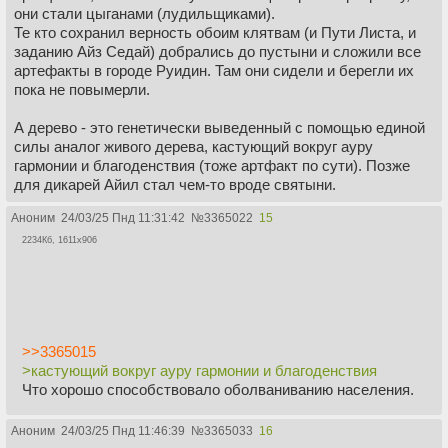
они стали цыганами (лудильщиками).
пронизывает стены. Стойки высотой по пояс из темного
Те кто сохранил верность обоим клятвам (и Пути Листа, и
полированного дерева стоят на гладких белых напольных
заданию Айз Седай) добрались до пустыни и сложили все
камнях, также окруженных веревкой, подставки и
артефакты в городе Руидин. Там они сидели и берегли их
открытые шкафы с большим количеством витрин
пока не повымерли.
выстроились вдоль стен.
А дерево - это генетически выведенный с помощью единой
силы аналог живого дерева, кастующий вокруг ауру
гармонии и благоденствия (тоже артфакт по сути). Позже
для дикарей Айил стал чем-то вроде святыни.
Аноним
24/03/25 Пнд 11:31:42
№
3365022
15
2234Кб, 1611x906
>>3365015
>кастующий вокруг ауру гармонии и благоденствия
Что хорошо способствовало оболваниванию населения.
Аноним
24/03/25 Пнд 11:46:39
№
3365033
16