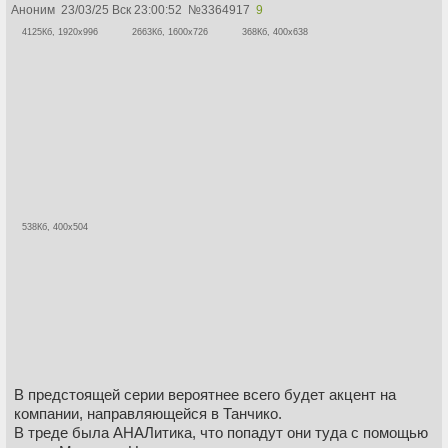
Аноним
23/03/25 Вск 23:00:52
№
3364917
9
4125Кб, 1920x996
2663Кб, 1600x726
368Кб, 400x638
538Кб, 400x504
В предстоящей серии вероятнее всего будет акцент на
компании, направляющейся в Танчико.
В треде была АНАЛитика, что попадут они туда с помощью