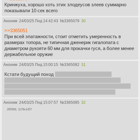
Кринжуха, хорошо хоть этих злодеусов злеев суммарно
показывали 10 сек всего
Аноним
24/03/25 Пнд 14:42:43
№
3365079
30
>>3365051
При всей эпатажности, стоит отметить умеренность в
размерах топора, не типичная дженерик гигалопата с
диаметром рукояти 60 мм для прокачки гуся, а более менее
держабельное оружие
Аноним
24/03/25 Пнд 15:00:15
№
3365082
31
Кстати будущий поход
на Тир получается вполне
органичным, и ценность Каландора выходит за рамки
просто пророчеств, так как он теперь еще является одним
из пультов от ядерки, и айильцы уже завербованы.
Аноним
24/03/25 Пнд 15:07:57
№
3365085
32
2855Кб, 1179x1457