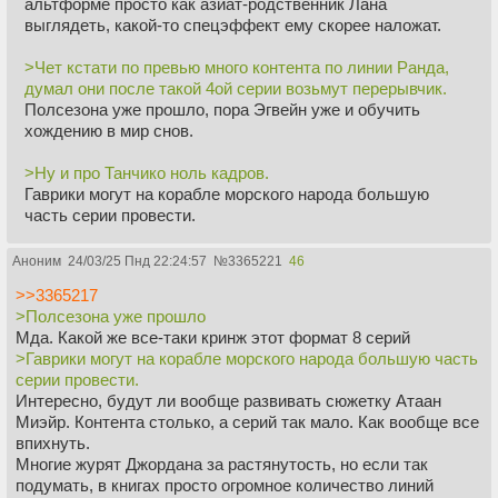
альтформе просто как азиат-родственник Лана
выглядеть, какой-то спецэффект ему скорее наложат.
>Чет кстати по превью много контента по линии Ранда,
думал они после такой 4ой серии возьмут перерывчик.
Полсезона уже прошло, пора Эгвейн уже и обучить
хождению в мир снов.
>Ну и про Танчико ноль кадров.
Гаврики могут на корабле морского народа большую
часть серии провести.
Аноним
24/03/25 Пнд 22:24:57
№
3365221
46
>>3365217
>Полсезона уже прошло
Мда. Какой же все-таки кринж этот формат 8 серий
>Гаврики могут на корабле морского народа большую часть
серии провести.
Интересно, будут ли вообще развивать сюжетку Атаан
Миэйр. Контента столько, а серий так мало. Как вообще все
впихнуть.
Многие журят Джордана за растянутость, но если так
подумать, в книгах просто огромное количество линий