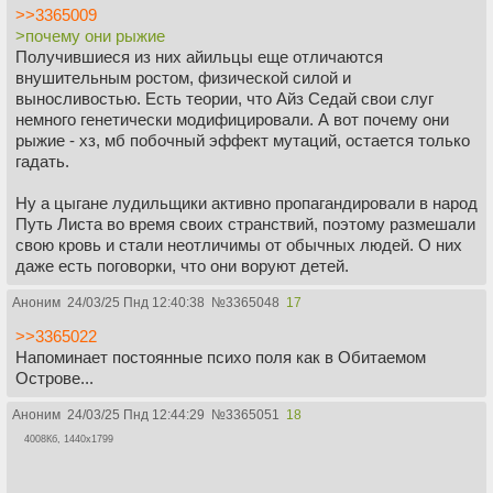
>>3365009
>почему они рыжие
Получившиеся из них айильцы еще отличаются
внушительным ростом, физической силой и
выносливостью. Есть теории, что Айз Седай свои слуг
немного генетически модифицировали. А вот почему они
рыжие - хз, мб побочный эффект мутаций, остается только
гадать.
Ну а цыгане лудильщики активно пропагандировали в народ
Путь Листа во время своих странствий, поэтому размешали
свою кровь и стали неотличимы от обычных людей. О них
даже есть поговорки, что они воруют детей.
Аноним
24/03/25 Пнд 12:40:38
№
3365048
17
>>3365022
Напоминает постоянные психо поля как в Обитаемом
Острове...
Аноним
24/03/25 Пнд 12:44:29
№
3365051
18
4008Кб, 1440x1799