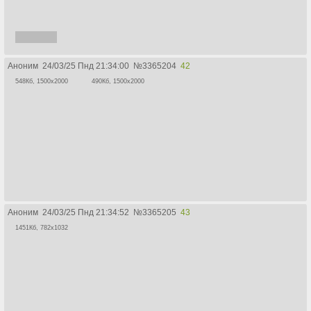
>ПИЗДА
Аноним
24/03/25 Пнд 21:34:00
№
3365204
42
548Кб, 1500x2000
490Кб, 1500x2000
Аноним
24/03/25 Пнд 21:34:52
№
3365205
43
1451Кб, 782x1032