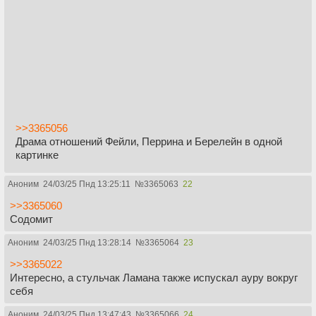
>>3365056
Драма отношений Фейли, Перрина и Берелейн в одной
картинке
Аноним
24/03/25 Пнд 13:25:11
№
3365063
22
>>3365060
Содомит
Аноним
24/03/25 Пнд 13:28:14
№
3365064
23
>>3365022
Интересно, а стульчак Ламана также испускал ауру вокруг
себя
Аноним
24/03/25 Пнд 13:47:43
№
3365066
24