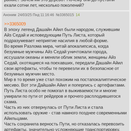
фризами, а потолки украшены золотыми арабесками.
ехали сотни лет, несколько поколений?
Длинные, яркие ковры тянутся по белому кафельному
полу, уставленному богато украшенными золотыми
Аноним
24/03/25 Пнд 11:16:46
№
3365015
14
светильниками, наполненными ароматным маслом. Дворы
>>3365009
с большими фонтанами в центре и закругленные аллеями
В эпоху легенд Дашайн Айил были народом, служившим
с тонкими рифлеными колоннами выходят на балконы с
Айз Седай и исповедующим Путь Листа, который
филигранной каменной кладкой. Апартаменты Панарха
подразумевает неприятие насилия в любой форме.
находятся на втором этаже, где двуконечные арки
Во время Разлома мира, читай апокалипсиса, когда
выходят на каменные решетчатые балконы почти так
безумные мужчины Айз Седай уничтожали города,
же часто, как и на комнату. Широкие резные двери из
иссушали океаны и меняли облик земли, женщины Айз
дерева, установленные в двухпиковой раме, ведут в
Седай, охотящиеся на поехавших, передали Дашайн Айил
комнату, в шесть раз превышающую любую другую в
свои артефакты, чтобы те перевезли их в безопасное от
хорошей гостинице, с оштукатуренными стенами,
безумных мужчин место.
украшенными расписными фризами, и золотыми лампами,
Мир в то время уже стал похожим на постапокалиптическое
свисающими с потолка.
месиво. Вот эти Дайшайн Айил и поперлись с артефактами.
В главном выставочном зале дворца три дня в месяц
Путь Листа особо не помогал в выживаемости и многие
и по праздникам выставлены артефакты давно
умирали по пути от рейдеров и прочего расплодившегося
минувших веков.
Ряды тонких белых колонн и толстой
скама.
веревки из белого шелка тянутся по всей длине огромной
Часть из них отвернулась от Пути Листа и стала
комнаты, возможно, двести шагов в длину и почти вдвое
использовать оружие - став намного позднее современными
меньше в ширину, за исключением тех мест, где есть
Айильцами.
дверные проемы с двуконечными арками. Позолоченные
Часть сохранила верность Пути, но отказалась перевозить
гипсовые бобышки покрывают потолок на пятьдесят
артефакты, значительно усложняющие транспортировку,
футов вверх и ниже, сложный узор из крошечной резьбы