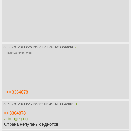
Шончан (завоеватели на кораблях): Потомки войска
местного Карла Великого, которое отправилось за океан
исследовать/колонизировать новые земли. За время
жизни вдали от основного континента сформировали
свою особую культуру и взгляды на жизнь.
Среди Шончан считается, что женщина способная к
магии, не обладает достаточными знаниями и умениями
правильно распоряжаться такой силой просто лишь по
Аноним
23/03/25 Вск 21:31:30
№
3364894
7
праву рождения. Поэтому всех особей женского пола,
13983Кб, 3032x2288
способных кастовать спелы, компетентные органы
записывают в собственность армии, садят на
специальный ошейник и разумно и оптимально
используют, зачастую в качестве оружия. Тем самым в
военном плане войска Шончан имеют значительное
преимущество перед разрозненными мягкотелыми
государствами старого света, помыкаемыми Айз Седай,
>>3364878
которые давно разучились воевать.
Аноним
23/03/25 Вск 22:03:45
№
3364902
8
>>3364878
> image.png
Страна непуганых идиотов.