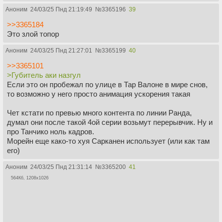
Аноним
24/03/25 Пнд 21:19:49
№
3365196
39
>>3365184
Это злой топор
Аноним
24/03/25 Пнд 21:27:01
№
3365199
40
>>3365101
>Губитель аки назгул
Если это он пробежал по улице в Тар Валоне в мире снов,
то возможно у него просто анимация ускорения такая
Чет кстати по превью много контента по линии Ранда,
думал они после такой 4ой серии возьмут перерывчик. Ну и
про Танчико ноль кадров.
Морейн еще како-то хуя Сарканен использует (или как там
его)
Аноним
24/03/25 Пнд 21:31:14
№
3365200
41
564Кб, 1208x1026