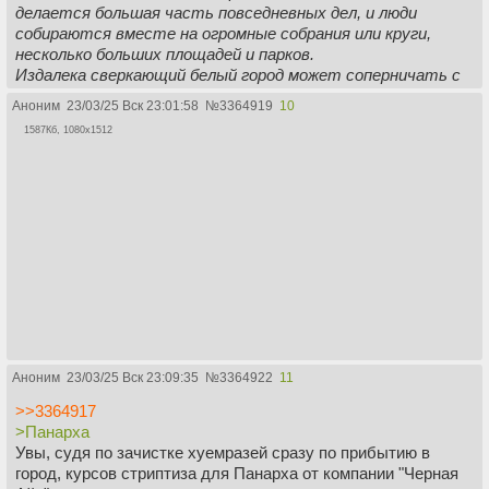
делается большая часть повседневных дел, и люди
собираются вместе на огромные собрания или круги,
несколько больших площадей и парков.
Издалека сверкающий белый город может соперничать с
Беломостьем или даже Тар Валоном с его сотнями
Аноним
23/03/25 Вск 23:01:58
№
3364919
10
красивых дворцов и залов, увенчанных тонкими башнями
1587Кб, 1080x1512
или остроконечными куполами, некоторые из которых
позолочены. Если присмотреться поближе, то можно
увидеть, что белая штукатурка зданий, обрамляющая
извилистые, мощеные камнем улицы, изгибающиеся во
все стороны, трескается и сколота, обнажая бледно-
коричневый кирпич или выветренное дерево под ними.
Только дворцы и башни построены из камня. Вниз по более
узким улочкам встречаются маленькие, простые дома с
плоскими крышами и без окон на улицы, в которых обычно
живут рабочие.
Круги.
Большой круг, расположенный, возможно, в миле к северу
Аноним
23/03/25 Вск 23:09:35
№
3364922
11
от гавани Кальпена, является «огромным [обнесенным
стеной] местом сбора тысяч людей, чтобы посмотреть
>>3364917
скачки или фейерверки иллюминаторов». Неподалеку
>Панарха
расположены Зал Ассамблеи лордов, Сад серебряных
Увы, судя по зачистке хуемразей сразу по прибытию в
бризов и Двор трех слив.
город, курсов стриптиза для Панарха от компании "Черная