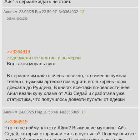
Самым большим из них является Королевский круг,
Айя" в сериале ждать не стоит.
который можно найти на Мазете, как и Королевский
дворец.
Аноним
23/03/25 Вск 23:50:07
№
3364932
12
Круг Панарха представляет собой высокую круглую
208Кб, 500x259
стену из белого камня на реке Верана, расположенную
менее чем в полумиле от Дворца Панархи и на более
низком месте, чем Дворец Панархи. Чуть меньше, чем
Королевский круг, ряды каменных скамеек спускаются
вниз от высокой стены к широкому полю утрамбованной
>>3364919
грязи в центре.
>сдержали все клятвы и вымерли
Вот такая мораль вуот
Дворец Панарха является домом Панарха в Танчико. Он
расположен на полуострове Верана в восточной части
В сериале им как-то очень повезло, что именно нужная
города. Прямые, широкие улицы на одном из высоких
телега с нужным артефактом едрить его в корень чоры
холмов Вераны ведут по обе стороны от большой
доехала до Руидина. В книгах все-таки по-реалистичнее.
площади перед белым мраморным дворцом с его снежными
Айил везли кучу хлама от Айз Седай и сработала уже
куполами, увенчанными золотом и увенчанными золотыми
статистика, что получилось довезти пульты от ядерки
шпилями, или флюгерами и стройными башнями,
окаймленными кружевной каменной кладкой.
Аноним
24/03/25 Пнд 10:55:46
№
3365009
13
Предполагается, что часть дворца, открытая для
публики, была построена в эпоху легенд.
>>3364919
В задней части дворца находится гораздо меньшая
Что-то не пойму, кто эти Айил? Выжившие мужчины Айз-
площадь, похожая на ту, что спереди, с широкой
Седай, которых отправили жить в пустыню? Почему они все
брусчаткой. Внутри стены широких коридоров расписаны
рыжие? Зачем им это дерево? Почему они до пустыни