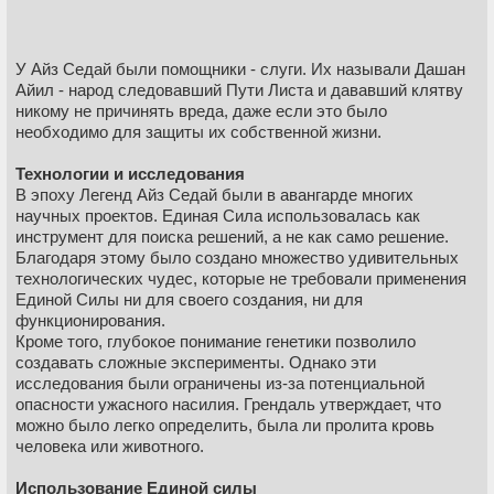
работа того заслуживала. Теоретически, никто не
испытывал несчастья, и все были обеспечены.
Ченнелеры в Эпоху Легенд также усердно трудились,
чтобы добиться признания, как и остальные. Ченнелинг
У Айз Седай были помощники - слуги. Их называли Дашан
редко воспринимался как преимущество, помогающее
Айил - народ следовавший Пути Листа и дававший клятву
завоевать уважение и благодарность общества.
никому не причинять вреда, даже если это было
Наименование структуры, объединявшей всех
необходимо для защиты их собственной жизни.
Направляющих - Айз Седай (перевод с др. «Слуги всего
сущего»), было выбрано для того, чтобы подчеркнуть
Технологии и исследования
желание направляющих помогать всему миру.
В эпоху Легенд Айз Седай были в авангарде многих
Однако, как отмечал Льюс Тэрин, несмотря на кажущееся
научных проектов. Единая Сила использовалась как
утопическим состояние общества, под маской цивилизации
инструмент для поиска решений, а не как само решение.
все еще скрывались социальные проблемы, которые
Благодаря этому было создано множество удивительных
мировое правительство не желало признавать.
технологических чудес, которые не требовали применения
Оглядываясь назад, он считал, что если бы Скважина не
Единой Силы ни для своего создания, ни для
была пробурена, эти социальные проблемы могли бы
функционирования.
привести к началу войны, несмотря ни на что.
Кроме того, глубокое понимание генетики позволило
создавать сложные эксперименты. Однако эти
Правительство.
исследования были ограничены из-за потенциальной
К сожалению, нам известно не так много о правительстве
опасности ужасного насилия. Грендаль утверждает, что
Эпохи Легенд, поскольку сохранилось слишком мало
можно было легко определить, была ли пролита кровь
записей об этом периоде. Однако мы знаем, что
человека или животного.
существовали глобальные парламенты и советы, которые
взаимодействовали друг с другом для принятия решений.
Использование Единой силы