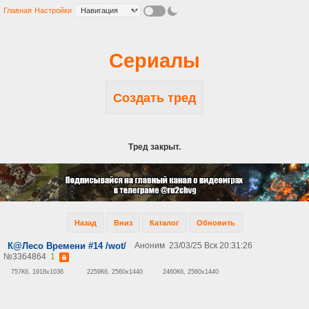
Главная
Настройки
Сериалы
Создать тред
Тред закрыт.
Назад
Вниз
Каталог
Обновить
К@Лесо Времени #14 /wot/
Аноним
23/03/25 Вск 20:31:26
№
3364864
1
757Кб, 1918x1036
2259Кб, 2560x1440
2460Кб, 2560x1440