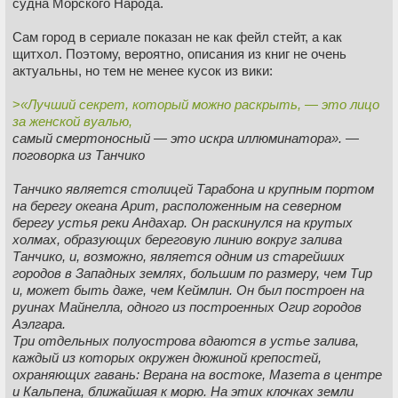
судна Морского Народа.
Сам город в сериале показан не как фейл стейт, а как
щитхол. Поэтому, вероятно, описания из книг не очень
актуальны, но тем не менее кусок из вики:
>
«Лучший секрет, который можно раскрыть, — это лицо
за женской вуалью,
самый смертоносный — это искра иллюминатора». —
поговорка из Танчико
Танчико является столицей Тарабона и крупным портом
на берегу океана Арит, расположенным на северном
берегу устья реки Андахар. Он раскинулся на крутых
холмах, образующих береговую линию вокруг залива
Танчико, и, возможно, является одним из старейших
городов в Западных землях, большим по размеру, чем Тир
и, может быть даже, чем Кеймлин. Он был построен на
руинах Майнелла, одного из построенных Огир городов
Аэлгара.
Три отдельных полуострова вдаются в устье залива,
каждый из которых окружен дюжиной крепостей,
охраняющих гавань: Верана на востоке, Мазета в центре
и Кальпена, ближайшая к морю. На этих клочках земли