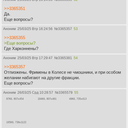
>>3365351
Да.
Еще вопросы?
Аноним
25/03/25 Втр 16:24:56
№
3365357
53
>>3365355
>Еще вопросы?
Где Харконнены?
Аноним
25/03/25 Втр 17:29:47
№
3365381
54
>>3365357
Отпизжены. Фримены в Колесе не чмошники, и при особом
желании набигают на другие фракции.
Еще вопросы?
Аноним
26/03/25 Срд 10:28:57
№
3365579
55
87Кб, 807x454
184Кб, 807x461
49Кб, 735x413
165Кб, 736x1122