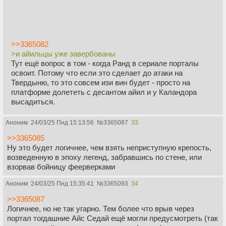
>>3365082
>и айильцы уже завербованы
Тут ещё вопрос в том - когда Ранд в сериале порталы
освоит. Потому что если это сделает до атаки на
Твердыню, то это совсем изи вин будет - просто на
платформе долететь с десантом айил и у Каландора
высадиться.
Аноним
24/03/25 Пнд 15:13:56
№
3365087
33
>>3365085
Ну это будет логичнее, чем взять неприступную крепость,
возведенную в эпоху легенд, забравшись по стене, или
взорвав бойницу феерверками
Аноним
24/03/25 Пнд 15:35:41
№
3365093
34
>>3365087
Логичнее, но не так угарно. Тем более что врыв через
портал тогдашние Айс Седай ещё могли предусмотреть (так