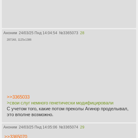
Аноним
24/03/25 Пнд 14:04:54
№
3365073
28
2871Кб, 1125x1386
>>3365033
>свои слуг немного генетически модифицировали
С учетом того, какие потом преколы Агинор проделывал,
это вполне возможно.
Аноним
24/03/25 Пнд 14:05:06
№
3365074
29
>>3365070