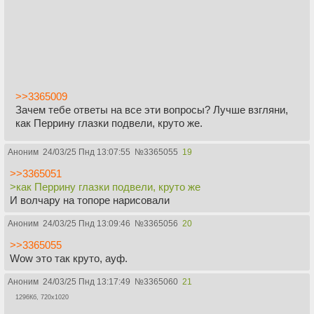
>>3365009
Зачем тебе ответы на все эти вопросы? Лучше взгляни,
как Перрину глазки подвели, круто же.
Аноним
24/03/25 Пнд 13:07:55
№
3365055
19
>>3365051
>как Перрину глазки подвели, круто же
И волчару на топоре нарисовали
Аноним
24/03/25 Пнд 13:09:46
№
3365056
20
>>3365055
Wow это так круто, ауф.
Аноним
24/03/25 Пнд 13:17:49
№
3365060
21
1296Кб, 720x1020