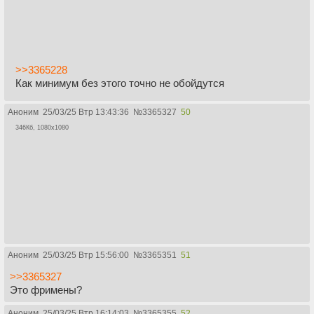
>>3365228
Как минимум без этого точно не обойдутся
Аноним
25/03/25 Втр 13:43:36
№
3365327
50
346Кб, 1080x1080
Аноним
25/03/25 Втр 15:56:00
№
3365351
51
>>3365327
Это фримены?
Аноним
25/03/25 Втр 16:14:03
№
3365355
52