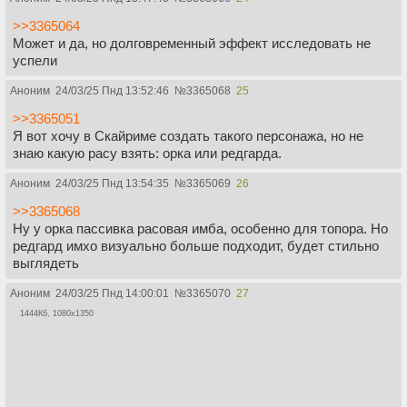
>>3365064
Может и да, но долговременный эффект исследовать не
успели
Аноним
24/03/25 Пнд 13:52:46
№
3365068
25
>>3365051
Я вот хочу в Скайриме создать такого персонажа, но не
знаю какую расу взять: орка или редгарда.
Аноним
24/03/25 Пнд 13:54:35
№
3365069
26
>>3365068
Ну у орка пассивка расовая имба, особенно для топора. Но
редгард имхо визуально больше подходит, будет стильно
выглядеть
Аноним
24/03/25 Пнд 14:00:01
№
3365070
27
1444Кб, 1080x1350