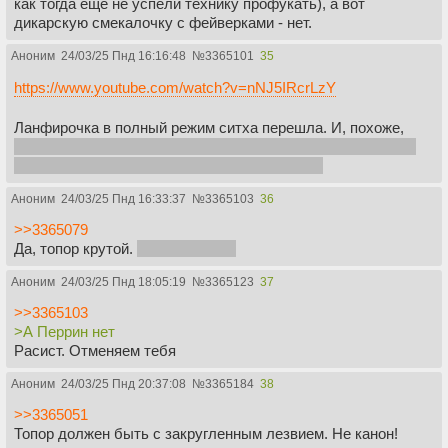
как тогда ещё не успели технику профукать), а вот
дикарскую смекалочку с фейверками - нет.
Аноним
24/03/25 Пнд 16:16:48
№
3365101
35
https://www.youtube.com/watch?v=nNJ5IRcrLzY
Ланфирочка в полный режим ситха перешла. И, похоже,
Губителю таки быть, ух бля. Пусть и выглядеть он в мире
снов будет как назгул в призрачном режиме.
Аноним
24/03/25 Пнд 16:33:37
№
3365103
36
>>3365079
Да, топор крутой.
а Перрин - нет
Аноним
24/03/25 Пнд 18:05:19
№
3365123
37
>>3365103
>А Перрин нет
Расист. Отменяем тебя
Аноним
24/03/25 Пнд 20:37:08
№
3365184
38
>>3365051
Топор должен быть с закругленным лезвием. Не канон!