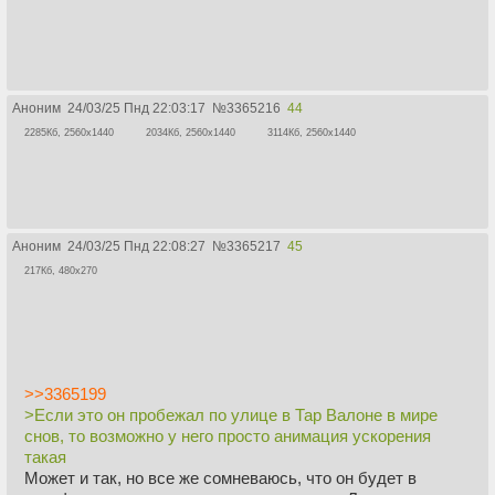
Аноним
24/03/25 Пнд 22:03:17
№
3365216
44
2285Кб, 2560x1440
2034Кб, 2560x1440
3114Кб, 2560x1440
Аноним
24/03/25 Пнд 22:08:27
№
3365217
45
217Кб, 480x270
>>3365199
>Если это он пробежал по улице в Тар Валоне в мире
снов, то возможно у него просто анимация ускорения
такая
Может и так, но все же сомневаюсь, что он будет в