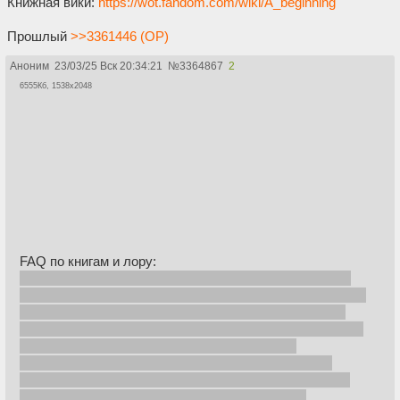
Книжная вики:
https://wot.fandom.com/wiki/A_beginning
Прошлый
>>3361446 (OP)
Аноним
23/03/25 Вск 20:34:21
№
3364867
2
6555Кб, 1538x2048
FAQ по книгам и лору:
Цикл «Колесо Времени» Роберта Джордана является
одной из самых продаваемых фентези серий в истории.
Обычно его относят к поджанру Эпическое фэнтези.
Опорой сюжета служит борьба Света с Тьмой, наличие
Темного
Властелина
и Избранного, которому
Пророчеством предназначено сразить зло, заодно
«разрушив мир». История с избранным повествуется
через призму проблемы человека, на которого