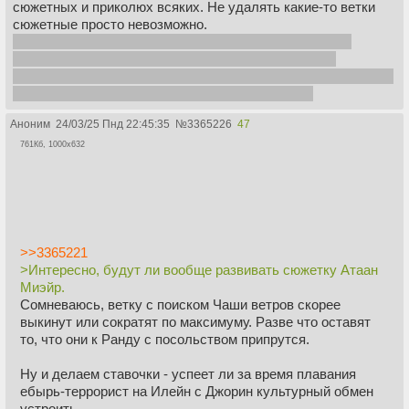
сюжетных и приколюх всяких. Не удалять какие-то ветки
сюжетные просто невозможно.
Да и в перспективе прок от кораблей сомнительный в
военном плане, когда открыто перемещение, да и в
экономическом можно у мага купить за бабки портальчик на
пол часика. Не понимал этого момента в книгах
Аноним
24/03/25 Пнд 22:45:35
№
3365226
47
761Кб, 1000x632
>>3365221
>Интересно, будут ли вообще развивать сюжетку Атаан
Миэйр.
Сомневаюсь, ветку с поиском Чаши ветров скорее
выкинут или сократят по максимуму. Разве что оставят
то, что они к Ранду с посольством припрутся.
Ну и делаем ставочки - успеет ли за время плавания
ебырь-террорист на Илейн с Джорин культурный обмен
устроить.