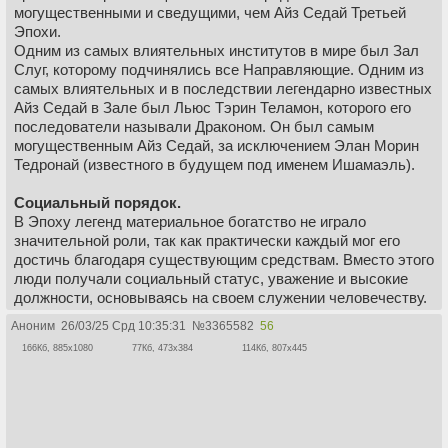
могущественными и сведущими, чем Айз Седай Третьей
Эпохи.
Одним из самых влиятельных институтов в мире был Зал
Слуг, которому подчинялись все Направляющие. Одним из
самых влиятельных и в последствии легендарно известных
Айз Седай в Зале был Льюс Тэрин Теламон, которого его
последователи называли Драконом. Он был самым
могущественным Айз Седай, за исключением Элан Морин
Тедронай (известного в будущем под именем Ишамаэль).
Социальный порядок.
В Эпоху легенд материальное богатство не играло
значительной роли, так как практически каждый мог его
достичь благодаря существующим средствам. Вместо этого
люди получали социальный статус, уважение и высокие
должности, основываясь на своем служении человечеству.
Каждый рождался с двумя именами, но граждане могли
Аноним
26/03/25 Срд 10:35:31
№
3365582
56
получить третье имя в качестве почетного в знак признания
166Кб, 885x1080
77Кб, 473x384
114Кб, 807x445
их государственной службы. Это служение могло
проявляться в самых различных формах, лишь бы оно
приносило пользу человечеству. Великие историки, ученые,
исследователи, целители, гуманитарии, философы и
инженеры — все могли получить третье имя, если их