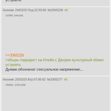
Аноним
24/03/25 Пнд 22:50:08
№
3365228
48
1078Кб, 640x640
>>3365226
>ебырь-террорист на Илейн с Джорин культурный обмен
устроить
Думаю обозначат сексуальное напряжение...
Аноним
25/03/25 Втр 07:00:42
№
3365277
49
1500Кб, 1076x1506