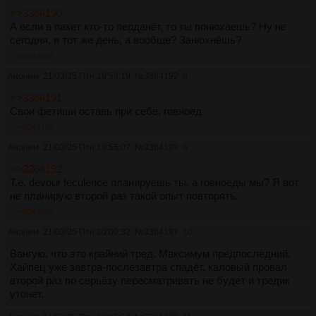
>>3364190
А если в пакет кто-то перданёт, то ты понюхаешь? Ну не
сегодня, в тот же день, а вообще? Занюхнёшь?
>>3364192
Аноним
21/03/25 Птн 19:53:19
№
3364192
8
>>3364191
Свои фетиши оставь при себе, говноед.
>>3364193
Аноним
21/03/25 Птн 19:55:07
№
3364193
9
>>3364192
Т.е. devour feculence планируешь ты, а говноеды мы? Я вот
не планирую второй раз такой опыт повторять.
>>3364200
Аноним
21/03/25 Птн 20:00:32
№
3364197
10
Вангую, что это крайний тред. Максимум предпоследний.
Хайпец уже завтра-послезавтра спадёт, каловый провал
второй раз по серьёзу пересматривать не будет и тредик
утонет.