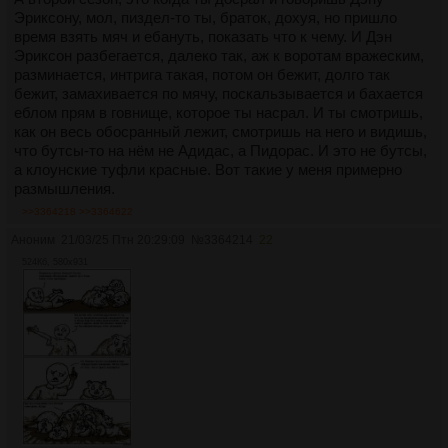
Эриксону, мол, пиздел-то ты, браток, дохуя, но пришло
время взять мяч и ебануть, показать что к чему. И Дэн
Эриксон разбегается, далеко так, аж к воротам вражеским,
разминается, интрига такая, потом он бежит, долго так
бежит, замахивается по мячу, поскальзывается и бахается
еблом прям в говнище, которое ты насрал. И ты смотришь,
как он весь обосранный лежит, смотришь на него и видишь,
что бутсы-то на нём не Адидас, а Пидорас. И это не бутсы,
а клоунские туфли красные. Вот такие у меня примерно
размышления.
>>3364218
>>3364622
Аноним
21/03/25 Птн 20:29:09
№
3364214
22
524Кб, 580x931