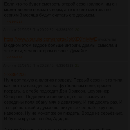
Если кто-то будет смотреть второй сезон залпом, им он
может вполне показать норм, а те кто его смотрел по
сериям 3 месяца будут считать его дерьмом.
>>3364213
Аноним
21/03/25 Птн 20:22:52
№
3364209
20
https://www.youtube.com/shorts/JbhXEOYlMWE
[РАСКРЫТЬ]
В одном этом видосе больше интриги, драмы, смысла и
эстетики, чем во втором сезоне. Думайте.
>>3364214
Аноним
21/03/25 Птн 20:28:45
№
3364213
21
>>3364206
Ну я вот такую аналогию приведу. Первый сезон - это типа
как, вот ты находишься на футбольном поле, присел
посрать, а к тебе подходит Дэн Эриксон, шоураннер
Северанс. Подходит и говорит, ща я вот возьму и с
середины поля ебану мяч в девяточку. И так десять раз. И
ты срёшь такой и думаешь, нихуя се чел даёт, крут он,
наверное. Ну не может же он пиздеть. Вроде из серьёзных.
И бутсы крутые на нём, Адидас.
А второй сезон, это когда ты досрал и говоришь Дэну