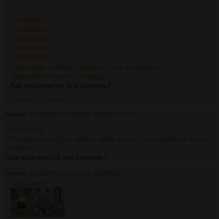
>>3364203
>>3364204
>>3364205
>>3364209
>>3364200
>Шизоиды смотрят ненавистный им сериал и
продолжают сидеть в треде.
Как называется эта болезнь?
>>3364215
>>3364267
Аноним
21/03/25 Птн 20:30:38
№
3364215
23
>>3364214
>Защищать любую хуйню, даже если это рандомный котях
собаки.
Как называется эта болезнь?
Аноним
21/03/25 Птн 20:32:16
№
3364217
24
194Кб, 1200x673