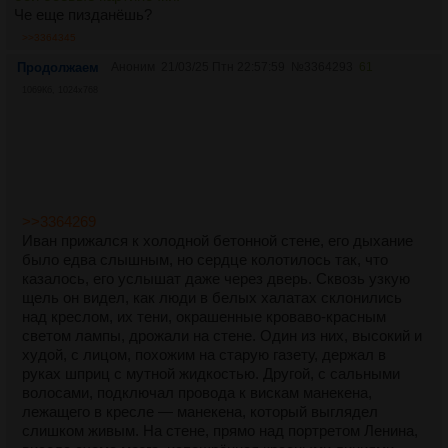
Че еще пизданёшь?
>>3364345
Продолжаем
Аноним
21/03/25 Птн 22:57:59
№
3364293
61
1069Кб, 1024x768
>>3364269
Иван прижался к холодной бетонной стене, его дыхание
было едва слышным, но сердце колотилось так, что
казалось, его услышат даже через дверь. Сквозь узкую
щель он видел, как люди в белых халатах склонились
над креслом, их тени, окрашенные кроваво-красным
светом лампы, дрожали на стене. Один из них, высокий и
худой, с лицом, похожим на старую газету, держал в
руках шприц с мутной жидкостью. Другой, с сальными
волосами, подключал провода к вискам манекена,
лежащего в кресле — манекена, который выглядел
слишком живым. На стене, прямо над портретом Ленина,