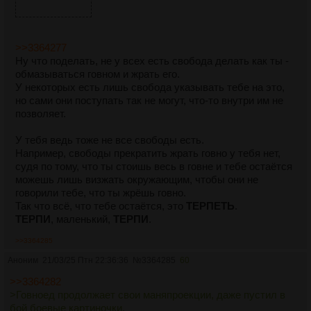
>>3364277
Ну что поделать, не у всех есть свобода делать как ты -
обмазываться говном и жрать его.
У некоторых есть лишь свобода указывать тебе на это,
но сами они поступать так не могут, что-то внутри им не
позволяет.
У тебя ведь тоже не все свободы есть.
Например, свободы прекратить жрать говно у тебя нет,
судя по тому, что ты стоишь весь в говне и тебе остаётся
можешь лишь визжать окружающим, чтобы они не
говорили тебе, что ты жрёшь говно.
Так что всё, что тебе остаётся, это
ТЕРПЕТЬ
.
ТЕРПИ
, маленький,
ТЕРПИ
.
>>3364285
Аноним
21/03/25 Птн 22:36:36
№
3364285
60
>>3364282
>Говноед продолжает свои маняпроекции, даже пустил в
бой боевые картиночки.