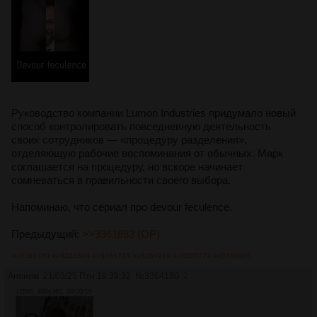
Руководство компании Lumon Industries придумало новый
способ контролировать повседневную деятельность
своих сотрудников — «процедуру разделения»,
отделяющую рабочие воспоминания от обычных. Марк
соглашается на процедуру, но вскоре начинает
сомневаться в правильности своего выбора.
Напоминаю, что сериал про devour feculence.
Предыдущий:
>>3361883 (OP)
>>3364180
>>3364304
>>3364743
>>3364916
>>3365272
>>3366505
Аноним
21/03/25 Птн 19:39:32
№
3364180
2
725Кб, 480x360, 00:00:15