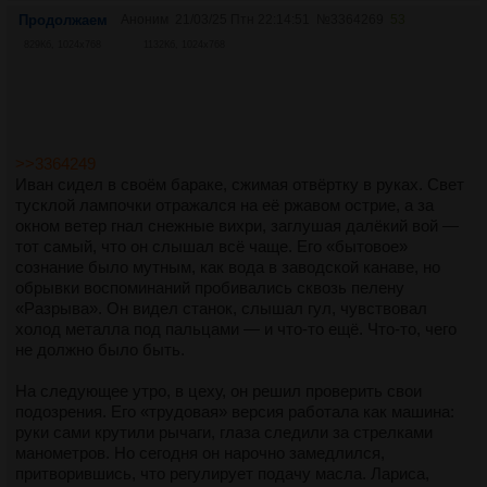
Продолжаем
Аноним
21/03/25 Птн 22:14:51
№
3364269
53
829Кб, 1024x768
1132Кб, 1024x768
>>3364249
Иван сидел в своём бараке, сжимая отвёртку в руках. Свет
тусклой лампочки отражался на её ржавом острие, а за
окном ветер гнал снежные вихри, заглушая далёкий вой —
тот самый, что он слышал всё чаще. Его «бытовое»
сознание было мутным, как вода в заводской канаве, но
обрывки воспоминаний пробивались сквозь пелену
«Разрыва». Он видел станок, слышал гул, чувствовал
холод металла под пальцами — и что-то ещё. Что-то, чего
не должно было быть.
На следующее утро, в цеху, он решил проверить свои
подозрения. Его «трудовая» версия работала как машина:
руки сами крутили рычаги, глаза следили за стрелками
манометров. Но сегодня он нарочно замедлился,
притворившись, что регулирует подачу масла. Лариса,