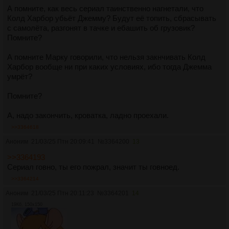
А помните, как весь сериал таинственно нагнетали, что
Колд Харбор убьёт Джемму? Будут её топить, сбрасывать
с самолёта, разгонят в тачке и ебашить об грузовик?
Помните?
А помните Марку говорили, что нельзя закнчивать Колд
Харбор вообще ни при каких условиях, ибо тогда Джемма
умрёт?
Помните?
А, надо закончить, кроватка, ладно проехали.
>>3364618
Аноним
21/03/25 Птн 20:09:41
№
3364200
13
>>3364193
Сериал говно, ты его пожрал, значит ты говноед.
>>3364214
Аноним
21/03/25 Птн 20:11:23
№
3364201
14
19Кб, 150x150