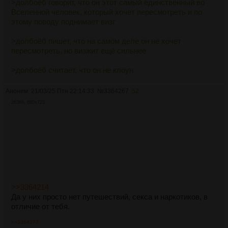
>долбоёб говорит, что он этот самый единственный во
этом проклятом заводе. И почему в тайге, за периметром,
Вселенной человек, который хочет пересмотреть и по
всё чаще воют не волки, а что-то другое.
этому поводу поднимает визг
>долбоёб пишет, что на самом деле он не хочет
пересмотреть, но визжит ещё сильнее
>долбоёб считает, что он не клоун
Аноним
21/03/25 Птн 22:14:33
№
3364267
52
263Кб, 680x723
>>3364214
Да у них просто нет путешествий, секса и наркотиков, в
отличие от тебя.
>>3364277