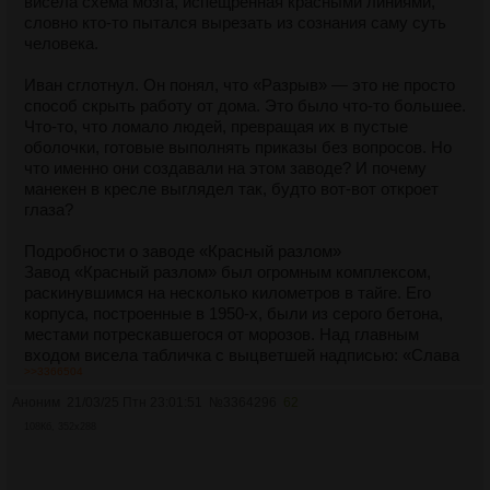
висела схема мозга, испещрённая красными линиями,
словно кто-то пытался вырезать из сознания саму суть
человека.
Иван сглотнул. Он понял, что «Разрыв» — это не просто
способ скрыть работу от дома. Это было что-то большее.
Что-то, что ломало людей, превращая их в пустые
оболочки, готовые выполнять приказы без вопросов. Но
что именно они создавали на этом заводе? И почему
манекен в кресле выглядел так, будто вот-вот откроет
глаза?
Подробности о заводе «Красный разлом»
Завод «Красный разлом» был огромным комплексом,
раскинувшимся на несколько километров в тайге. Его
корпуса, построенные в 1950-х, были из серого бетона,
местами потрескавшегося от морозов. Над главным
входом висела табличка с выцветшей надписью: «Слава
>>3366504
труду!». Но внутри не было ни славы, ни тепла — только
гул станков, запах машинного масла и бесконечный
Аноним
21/03/25 Птн 23:01:51
№
3364296
62
холод, проникающий даже через толстые стены.
108Кб, 352x288
Обязанности рабочих
Рабочие, такие как Иван и Лариса, были операторами