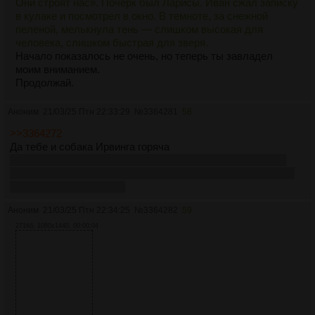
Они строят нас». Почерк был Ларисы. Иван сжал записку
слишком быстрая для зверя. Завод «Красный разлом»
в кулаке и посмотрел в окно. В темноте, за снежной
хранил секрет, и этот секрет уже ломал «Разрыв» изнутри.
пеленой, мелькнула тень — слишком высокая для
человека, слишком быстрая для зверя.
Начало показалось не очень, но теперь ты завладел
моим вниманием.
Продолжай.
Аноним
21/03/25 Птн 22:33:29
№
3364281
58
>>3364272
Да тебе и собака Ирвинга горяча
ну честно, та баба так себе. Хотя сериал и так на баб не
блещет. Даже Хелли где вроде красотка, а где так себе, но
впрочем это нормально
Аноним
21/03/25 Птн 22:34:25
№
3364282
59
271Кб, 1080x1440, 00:00:04