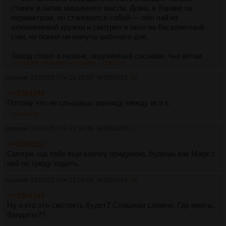
станок и запах машинного масла. Дома, в бараке за
периметром, он становился собой — пил чай из
алюминиевой кружки и смотрел в окно на бесконечный
снег, не помня ни минуты рабочего дня.
Завод стоял в низине, окружённый соснами, чьи ветви
>>3364259
>>3364260
>>3364269
>>3364278
гнулись под тяжестью снега. В цехах гудели станки,
выпуская что-то, что никто не понимал — то ли части
Аноним
21/03/25 Птн 21:45:55
№
3364252
46
ракет, то ли механизмы для ещё более секретных
>>3364248
проектов. Воздух пах металлом и хвоей, а в столовой
Потому что не слышишь разницу между æ и ɛ.
подавали борщ с картошкой и чай с привкусом железа.
Над всем этим витал дух советской тайны: «Не
>>3364255
спрашивай, делай».
Аноним
21/03/25 Птн 21:48:39
№
3364255
47
Коллега Ивана, Лариса Григорьевна, была из тех, кто
>>3364252
подписался на «Разрыв» добровольно-принудительно.
Смотри, ща тебе ещё кличку придумаю, будешь как Марк с
Её поймали на распространении самиздата в Томске, но
ней по треду ходить.
вместо лагеря предложили «перевоспитание трудом». Её
«трудовая» версия была образцовой работницей —
Аноним
21/03/25 Птн 21:58:04
№
3364259
48
строгой, с короткой стрижкой и взглядом, от которого
>>3364249
молодые инженеры краснели. Но дома она рыдала, не
Ну и кто это смотреть будет7 Слишком сложно. Где менты,
понимая, почему её руки пахнут смазкой, а в голове —
бандиты??
пустота.