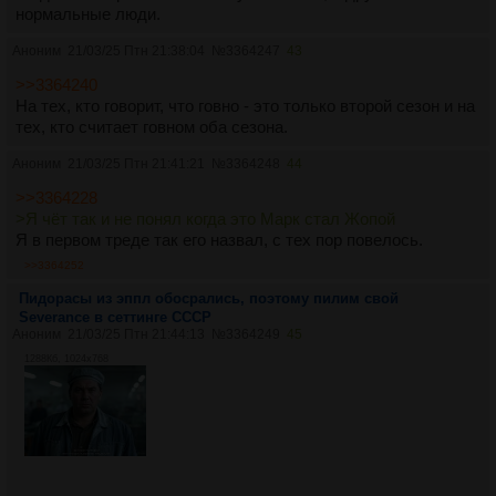
нормальные люди.
Аноним
21/03/25 Птн 21:38:04
№
3364247
43
>>3364240
На тех, кто говорит, что говно - это только второй сезон и на
тех, кто считает говном оба сезона.
Аноним
21/03/25 Птн 21:41:21
№
3364248
44
>>3364228
>Я чёт так и не понял когда это Марк стал Жопой
Я в первом треде так его назвал, с тех пор повелось.
>>3364252
Пидорасы из эппл обосрались, поэтому пилим свой
Severance в сеттинге СССР
Аноним
21/03/25 Птн 21:44:13
№
3364249
45
1288Кб, 1024x768