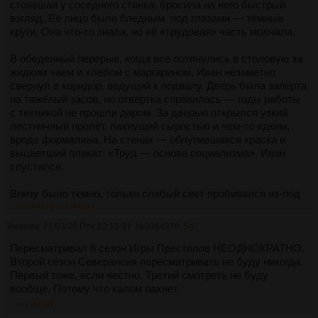
стоявшая у соседнего станка, бросила на него быстрый
взгляд. Её лицо было бледным, под глазами — тёмные
круги. Она что-то знала, но её «трудовая» часть молчала.
В обеденный перерыв, когда все потянулись в столовую за
жидким чаем и хлебом с маргарином, Иван незаметно
свернул в коридор, ведущий к подвалу. Дверь была заперта
на тяжёлый засов, но отвёртка справилась — годы работы
с техникой не прошли даром. За дверью открылся узкий
лестничный пролёт, пахнущий сыростью и чем-то едким,
вроде формалина. На стенах — облупившаяся краска и
выцветший плакат: «Труд — основа социализма». Иван
спустился.
Внизу было темно, только слабый свет пробивался из-под
двери в конце коридора. Он подошёл ближе и услышал
>>3364278
>>3364293
голоса — низкие, монотонные, как на собрании профсоюза.
Аноним
21/03/25 Птн 22:15:31
№
3364270
54
Сквозь щель он разглядел комнату: стол с лампой,
несколько фигур в белых халатах и кресло, похожее на
Пересматривал 8 сезон Игры Престолов НЕОДНОКРАТНО.
стоматологическое, но с ремнями и проводами. На стене
Второй сезон Северансия пересматривать не буду никогда.
висел портрет Ленина, а рядом — схема человеческого
Первый тоже, если честно. Третий смотреть не буду
мозга с красными пометками. Один из голосов, резкий и
вообще. Потому что калом пахнет.
властный, произнёс: «Субъект 47 начинает сбоить.
>>3364387
Увеличьте дозировку».