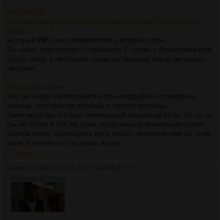
>>3364159 →
>за пару минут уже нашёлся один человек только в этом
треде
Который
НЕ
хочет пересмотреть второй сезон.
Он хочет пересмотреть хайповую 7 серию с фильтрами для
тупых пёзд, а не второй сезон, остальные серии он видеть
не хочет.
>Не считая меня
Так ты копротивляющйися клоун-пиздабол и прекрасно
знаешь, что тоже не хочешь, а просто пиздишь.
Даже если бы это был гениальный сериал на 10 из 10, то ты
бы не хотел в тот же день, когда вышла финальная серия
сезона опять посмотреть весь сезон, не говоря уже об этом
кале, а значит ты пиздишь, клоун.
>>3364190
Аноним
21/03/25 Птн 19:49:07
№
3364188
5
1519Кб, 640x360, 00:00:15