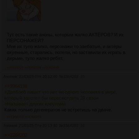
Тут есть такие аноны, которым жалко АКТЁРОВ? И их
ПЕРСОНАЖЕЙ?
Мне их тупо жалко, персонажи то заебатые, и актёры
охуенные, старались, потели, но заставили их играть в
дерьме, тупо жалко ребят.
>>3364229
>>3364339
>>3364619
Аноним
21/03/25 Птн 20:12:40
№
3364202
15
>>3364198
>Долбоеб пишет что нет ни одного человека в мире,
который захотел бы пересмотреть 2й сезон
>Называет других клоунами
Каких только дегенератов не встретишь на дваче.
>>3364203
>>3364265
Аноним
21/03/25 Птн 20:13:40
№
3364203
16
>>3364202