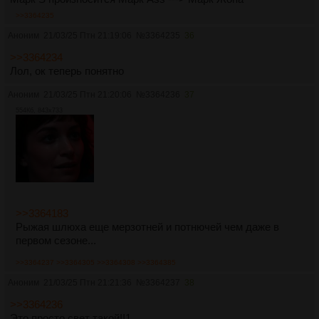
>>3364235
Аноним
21/03/25 Птн 21:19:06
№
3364235
36
>>3364234
Лол, ок теперь понятно
Аноним
21/03/25 Птн 21:20:06
№
3364236
37
554Кб, 843x733
>>3364183
Рыжая шлюха еще мерзотней и потнючей чем даже в
первом сезоне...
>>3364237
>>3364305
>>3364308
>>3364385
Аноним
21/03/25 Птн 21:21:36
№
3364237
38
>>3364236
Это просто свет такой!!1