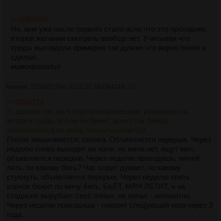
>>3364204
Не, мне уже после первого стало ясно что это проходняк,
второй желания смотреть вообще нет. Учитывая что
треды выглядели примерно так думаю что верно понял и
сделал.
мимопроходил
Аноним
21/03/25 Птн 20:33:32
№
3364218
25
>>3364213
>, далеко так, аж к воротам вражеским, разминается,
интрига такая, потом он бежит, долго так бежит,
замахивается по мячу, поскальзывается
Потом замахивается, свнова. Объявляется перерыв. Через
неделю снова выходит на поле, но мяча нет, ищут мяч,
объявляется перерыв. Через неделю приходишь, мячей
пять, по какому бить? Час ходит думает, по какому
стукнуть, объявляется перерыв. Через неделю опять
корчое бежит по мячу бить, БЬЁТ, МЯЧ ЛЕТИТ, и на
стадионе вырубает свет, попал, не попал - непонятно.
Через неделю приходишь - говорят следующая игра через 3
года.