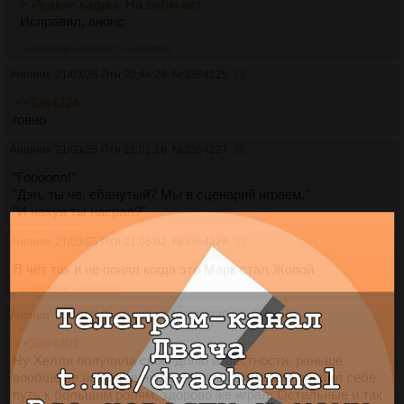
> Редкие кадры. На вебм авт
Исправил, анонс
>>3364225
>>3364317
>>3364895
Аноним
21/03/25 Птн 20:44:28
№
3364225
29
>>3364224
говно
Аноним
21/03/25 Птн 21:02:18
№
3364227
30
"Гооооол!"
"Дэн, ты чё, ебанутый? Мы в сценарий играем."
"И нахуя ты насрал?"
Аноним
21/03/25 Птн 21:05:02
№
3364228
31
Я чёт так и не понял когда это Марк стал Жопой
>>3364234
>>3364248
Аноним
21/03/25 Птн 21:07:12
№
3364229
32
>>3364201
Ну Хелли получила свою долю известности, раньше
вообще ее не видел нигде. Милчек возможно пробил себе
путь к большим ролям, здорово же играл. Остальные и так