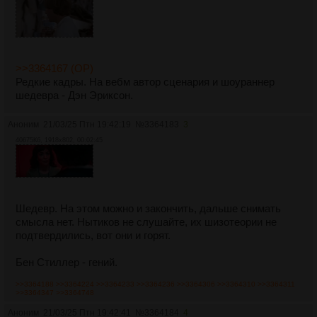
>>3364167 (OP)
Редкие кадры. На вебм автор сценария и шоураннер
шедевра - Дэн Эриксон.
Аноним
21/03/25 Птн 19:42:19
№
3364183
3
40675Кб, 1918x802, 00:02:45
Шедевр. На этом можно и закончить, дальше снимать
смысла нет. Нытиков не слушайте, их шизотеории не
подтвердились, вот они и горят.
Бен Стиллер - гений.
>>3364188
>>3364224
>>3364233
>>3364236
>>3364306
>>3364310
>>3364311
>>3364347
>>3364748
Аноним
21/03/25 Птн 19:42:41
№
3364184
4