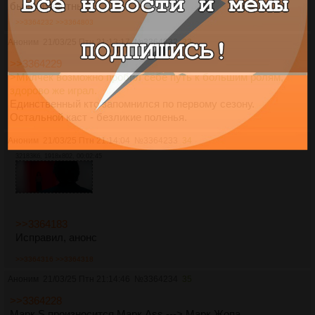
были известны.
>>3364232
>>3364803
Аноним
21/03/25 Птн 21:13:17
№
3364232
33
>>3364229
>Милчек возможно пробил себе путь к большим ролям,
здорово же играл.
Единственный кто запомнился по первому сезону.
Остальной каст - безликие поленья.
Аноним
21/03/25 Птн 21:14:04
№
3364233
34
32183Кб, 1918x802, 00:02:45
>>3364183
Исправил, анонс
>>3364316
>>3364318
Аноним
21/03/25 Птн 21:14:46
№
3364234
35
>>3364228
Марк S произносится Марк Ass ---> Марк Жопа