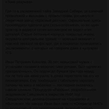
«Зона разрыва»
Где-то в заснеженной тайге Западной Сибири, за колючей
проволокой и вышками с прожекторами, раскинулся
секретный завод «Красный разлом». Официально здесь
производили «детали для сельхозтехники», но ни один
трактор в радиусе сотен километров не видел этих
деталей. Серые бетонные корпуса, покрытые инеем,
окружали центральное здание — мрачный монолит с
красной звездой на фасаде, где в подвалах проводились
эксперименты, о которых не говорили даже в кулуарах
КГБ.
Иван Петрович Ковалёв, 38 лет, невысокий мужик с
усталыми глазами и мозолистыми руками, был одним из
«разделённых». Он подписал бумаги три года назад,
после того как жена ушла, а дочка перестала писать из
пионерлагеря. Ему пообещали стабильную зарплату,
талоны на мясо и забвение — последнее оказалось
самым ценным. Процедура «Разрыв», разработанная
академиком Сивцовым в закрытом НИИ под
Свердловском, делила сознание на «трудовое» и
«бытовое». На заводе Иван был просто «Оператор №47»
— молчаливый, сосредоточенный, знающий только