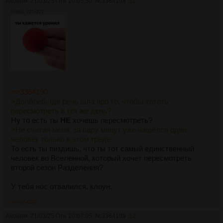
Аноним
21/03/25 Птн 20:05:50
№
3364198
11
538Кб, 721x727
>>3364190
>Долбоеб, где речь шла про то, чтобы хотеть
пересмотреть в тот же день?
Ну то есть ты
НЕ
хочешь пересмотреть?
>Не считая меня, за пару минут уже нашёлся один
человек только в этом треде
То есть ты пиздишь, что ты тот самый единственный
человек во Вселенной, который хочет пересмотреть
второй сезон Разделения?
У тебя нос отвалился, клоун.
>>3364202
Аноним
21/03/25 Птн 20:07:05
№
3364199
12