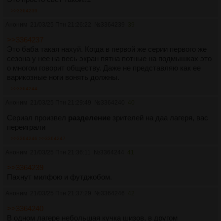
>>3364239
Аноним
21/03/25 Птн 21:26:22
№
3364239
39
>>3364237
Это баба такая нахуй. Когда в первой же серии первого же
сезона у нее на весь экран пятна потные на подмышках это
о многом говорит обществу. Даже не представляю как ее
варикозные ноги вонять должны.
>>3364244
Аноним
21/03/25 Птн 21:29:49
№
3364240
40
Сериал произвел
разделение
зрителей на даа лагеря, вас
переиграли
>>3364246
>>3364247
Аноним
21/03/25 Птн 21:36:11
№
3364244
41
>>3364239
Пахнут милфою и футджобом.
Аноним
21/03/25 Птн 21:37:29
№
3364246
42
>>3364240
В одном лагере небольшая кучка шизов, в другом