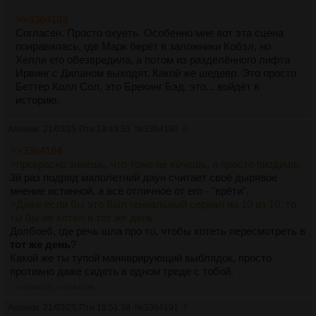
>>3364183
Согласен. Просто охуеть. Особенно мне вот эта сцена
понравилась, где Марк берёт в заложники Кобэл, но
Хелли его обезвредила, а потом из разделённого лифта
Ирвинг с Диланом выходят. Какой же шедевр. Это просто
Беттер Колл Сол, это Брекинг Бэд, это... войдёт в
историю.
Аноним
21/03/25 Птн 19:49:53
№
3364190
6
>>3364184
>прекрасно знаешь, что тоже не хочешь, а просто пиздишь.
3й раз подряд малолетний даун считает своё дырявое
мнение истинной, а всё отличное от его - "врёти".
>Даже если бы это был гениальный сериал на 10 из 10, то
ты бы не хотел в тот же день
Долбоеб, где речь шла про то, чтобы хотеть пересмотреть в
тот же день
?
Какой же ты тупой маняврирующий выблядок, просто
противно даже сидеть в одном треде с тобой.
>>3364191
>>3364198
Аноним
21/03/25 Птн 19:51:38
№
3364191
7