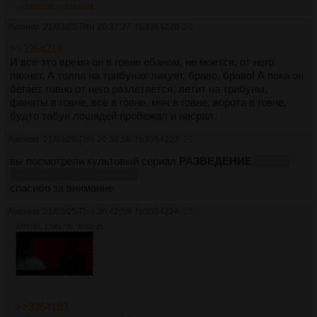
>>3364220
>>3364444
Аноним
21/03/25 Птн 20:37:27
№
3364220
26
>>3364218
И всё это время он в говне ебаном, не моется, от него
пахнет. А толпа на трибунах ликует, браво, браво! А пока он
бегает, говно от него разлетается, летит на трибуны,
фанаты в говне, всё в говне, мяч в говне, ворота в говне,
будто табун лошадей пробежал и насрал.
Аноним
21/03/25 Птн 20:38:56
№
3364222
27
вы посмотрели культовый сериал
РАЗВЕДЕНИЕ
гоев на
ожидание третьего сезона
спасибо за внимание
Аноним
21/03/25 Птн 20:42:59
№
3364224
28
40752Кб, 1280x720, 00:02:45
>>3364183