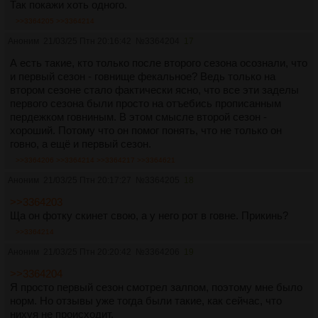
Так покажи хоть одного.
>>3364205
>>3364214
Аноним
21/03/25 Птн 20:16:42
№
3364204
17
А есть такие, кто только после второго сезона осознали, что
и первый сезон - говнище фекальное? Ведь только на
втором сезоне стало фактически ясно, что все эти заделы
первого сезона были просто на отъебись прописанным
пердежком говниным. В этом смысле второй сезон -
хороший. Потому что он помог понять, что не только он
говно, а ещё и первый сезон.
>>3364206
>>3364214
>>3364217
>>3364621
Аноним
21/03/25 Птн 20:17:27
№
3364205
18
>>3364203
Ща он фотку скинет свою, а у него рот в говне. Прикинь?
>>3364214
Аноним
21/03/25 Птн 20:20:42
№
3364206
19
>>3364204
Я просто первый сезон смотрел залпом, поэтому мне было
норм. Но отзывы уже тогда были такие, как сейчас, что
нихуя не происходит.