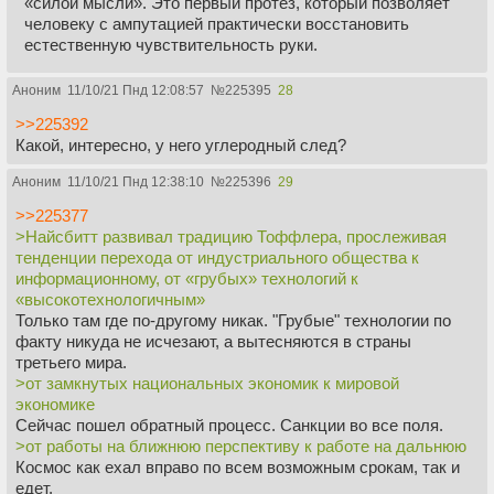
«силой мысли». Это первый протез, который позволяет
контуру теплиц). Очевидный плюс - можно использовать
человеку с ампутацией практически восстановить
лёгкие натяжные конструкции. Очевидный минус -
естественную чувствительность руки.
занимаемая площадь, но это вообще краеугольный камень
всей гелиоэнегретики. Но зато никакой возни с подбором
Аноним
11/10/21 Пнд 12:08:57
№
225395
28
углов панелей. Интересно, а если вместо турбины
(воздушный) движок Стирлинга поставить, будет больше
>>225392
КПД?
Какой, интересно, у него углеродный след?
>На высоте 10-12 км от земли
Аноним
11/10/21 Пнд 12:38:10
№
225396
29
>Тропопаузные ветроэлектрические станции
Ты же понимаешь, как это заденет имеющееся
>>225377
авиасообщение, именно эти самые высоты и
>Найсбитт развивал традицию Тоффлера, прослеживая
использующее?
тенденции перехода от индустриального общества к
информационному, от «грубых» технологий к
«высокотехнологичным»
Только там где по-другому никак. "Грубые" технологии по
факту никуда не исчезают, а вытесняются в страны
третьего мира.
>от замкнутых национальных экономик к мировой
экономике
Сейчас пошел обратный процесс. Санкции во все поля.
>от работы на ближнюю перспективу к работе на дальнюю
Космос как ехал вправо по всем возможным срокам, так и
едет.