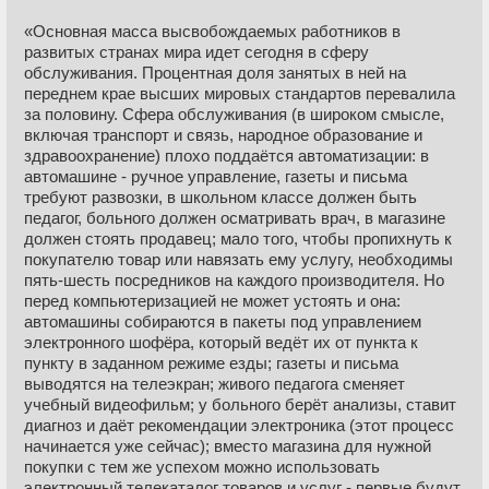
«Основная масса высвобождаемых работников в
развитых странах мира идет сегодня в сферу
обслуживания. Процентная доля занятых в ней на
переднем крае высших мировых стандартов перевалила
за половину. Сфера обслуживания (в широком смысле,
включая транспорт и связь, народное образование и
здравоохранение) плохо поддаётся автоматизации: в
автомашине - ручное управление, газеты и письма
требуют развозки, в школьном классе должен быть
педагог, больного должен осматривать врач, в магазине
должен стоять продавец; мало того, чтобы пропихнуть к
покупателю товар или навязать ему услугу, необходимы
пять-шесть посредников на каждого производителя. Но
перед компьютеризацией не может устоять и она:
автомашины собираются в пакеты под управлением
электронного шофёра, который ведёт их от пункта к
пункту в заданном режиме езды; газеты и письма
выводятся на телеэкран; живого педагога сменяет
учебный видеофильм; у больного берёт анализы, ставит
диагноз и даёт рекомендации электроника (этот процесс
начинается уже сейчас); вместо магазина для нужной
покупки с тем же успехом можно использовать
электронный телекаталог товаров и услуг - первые будут