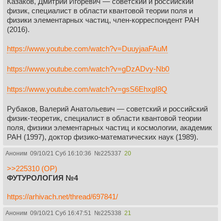
Казаков, Дмитрий Игоревич — советский и российский
Прогресс не остановишь
.
физик, специалист в области квантовой теории поля и
https://elementy.ru/novosti_nauki/433495/Vladimir_Shiltsev_o_to
физики элементарных частиц, член-корреспондент РАН
m_kak_izmenitsya_uskoritelnaya_fizika_v_blizhayshie_desyatil
(2016).
etiya/t21093/Fizika
https://www.youtube.com/watch?v=DuuyjaaFAuM
https://www.youtube.com/watch?v=gDzADvy-Nb0
https://www.youtube.com/watch?v=gsS6EhxgI8Q
Рубаков, Валерий Анатольевич — советский и российский
физик-теоретик, специалист в области квантовой теории
поля, физики элементарных частиц и космологии, академик
РАН (1997), доктор физико-математических наук (1989).
Аноним
09/10/21 Суб 16:10:36
№
225337
20
>>225310 (OP)
ФУТУРОЛОГИЯ №4
https://arhivach.net/thread/697841/
Аноним
09/10/21 Суб 16:47:51
№
225338
21