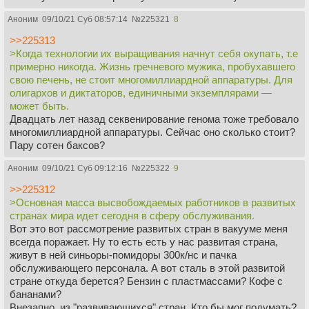
тяжело - слишком много функций, причём весьма тонких.
Аноним
09/10/21 Суб 08:57:14
№
225321
8
Проще сделать отдельную систему жизнеобеспечения для
мозга и полностью механическое тело, чем её воссоздать.
>>225313
>желудка
>Когда технологии их выращивания начнут себя окупать, т.е
Стенку в принципе могут уже, а вот с выделяющим
примерно никогда. Жизнь гречневого мужика, пробухавшего
желудочный сок эпителием сложнее - пока что могут
свою печень, не стоит многомиллиардной аппаратуры. Для
максимум вырастить из образца эпителий на стенке
олигархов и диктаторов, единичными экземплярами —
искусственного ситетического мешка с искусственной
может быть.
заменой гладкой мускулатуры.
Двадцать лет назад секвенирование генома тоже требовало
>etc
многомиллиардной аппаратуры. Сейчас оно сколько стоит?
Кишечник по идее могут, благо это комбинация
Пару сотен баксов?
специфических мембран с трубками кровотока и внешней
пульсирующей стенкой, но "овчинка выделки не стоит" - в
Аноним
09/10/21 Суб 09:12:16
№
225322
9
таком раскладе проще перевести человека на капельное
>>225312
питание напрямую через кровь. Кстати замену крови уже
>Основная масса высвобождаемых работников в развитых
давно придумали - перфторан (только спрос на него
странах мира идет сегодня в сферу обслуживания.
никакущий).
Вот это вот рассмотрение развитых стран в вакууме меня
>Когда появятся импланты для разгона мозга?
всегда поражает. Ну то есть есть у нас развитая страна,
Смотря что считать разгоном. Заклёпка на отвечающую за
живут в ней синьоры-помидоры 300к/нс и пачка
эндорфины область для радикальных наркоманов уже
обслуживающего персонала. А вот сталь в этой развитой
придумана, но это не совсем разгон. А так имплантировать
стране откуда берется? Бензин с пластмассами? Кофе с
в виски подкожные "костные динамики" и вывести на них
бананами?
какую-нибудь бинауральщину уже можно - эфект разгона
Внезапно, из "развивающихся" стран. Кто бы мог подумать?