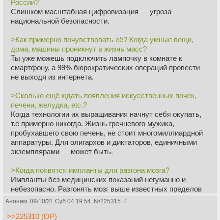
России?
переключиться на те крайне важные для выживания
Слишком масштабная цифровизация — угроза
общества занятия, до которых в прошлом руки не
национальной безопасности.
доходили, да и в настоящем как следует не доходят.
Например, досугом.
>Как примерно почувствовать её? Когда умные вещи,
Часть лишних должна поглотить сфера организации
дома, машины проникнут в жизнь масс?
досуга. На первый взгляд, такое предположение кажется
Ты уже можешь подключить лампочку в комнате к
поразительным и даже ни с чем не сообразным. Как?
смартфону, а 99% бюрократических операций провести
Неужели возможно общество, где организация досуга
не выходя из интернета.
может оказаться сопоставимой по удельному весу в
балансе рабочего времени, скажем, с нашим сельским
>Сколько ещё ждать появления искусственных почек,
хозяйством сегодня? Напомним, что в СССР им
печени, желудка, etc.?
занимается пятая часть работников общественного
Когда технологии их выращивания начнут себя окупать,
производства. Однако при более внимательном
т.е примерно никогда. Жизнь гречневого мужика,
рассмотрении вопроса выясняется: не только может, но и
пробухавшего свою печень, не стоит многомиллиардной
должна. Примерно по тем же самым соображениям, что и
аппаратуры. Для олигархов и диктаторов, единичными
существенное возвышение сфер народного образования
экземплярами — может быть.
и здравоохранения.
>Когда появятся импланты для разгона мозга?
В таком обществе лишних людей возвысится массовик-
Импланты без медицинских показаний негуманно и
затейник. Каждый из нас, кто бывал в домах отдыха,
небезопасно. Разгонять мозг выше известных пределов
знаком с низшей разновидностью её, известной под
тоже опасно и неэтично.
названием массовик-затейник. Среди последних
Аноним
09/10/21 Суб 04:19:54
№
225315
4
встречаются действительно талантливые люди,
>>225310 (OP)
>В каком году любую болезнь можно будет вылечить 1
способные стать, что называется, душой общества,