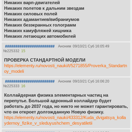
Никаких варп-двигателей
Никаких полетов к дальним звездам
Никаких силовых полей
Никаких адамантиев/вибраниумов
Никаких безэкранных голограмм
Никаких камуфляжей хищника
Никаких летающих автомобилей
########################
Аноним
09/10/21 Суб 16:05:49
№
225332
15
ПРОВЕРКА СТАНДАРТНОЙ МОДЕЛИ
https://elementy.ru/novosti_nauki/t/5271855/Proverka_Standartn
oy_modeli
########################
Аноним
09/10/21 Суб 16:06:20
№
225333
16
Коллайдерная физика элементарных частиц на
перепутье. Большой адронный коллайдер будет
работать до 2037 года, но никто не может гарантировать,
что он откроет долгожданную Новую физику.
https://elementy.ru/novosti_nauki/433312/Kuda_dvigatsya_kolla
ydernoy_fizike_v_sleduyushchem_desyatiletii