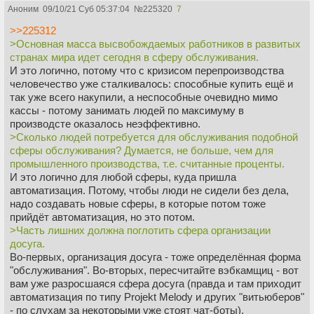
Воду в туалете начнёшь по wi-fi спускать.
Аноним
09/10/21 Суб 05:37:04
№
225320
7
>Когда умные вещи, дома, машины проникнут в жизнь
масс?
>>225312
Тогда же, когда туда проникнут умные люди - подобное
>Основная масса высвобождаемых работников в развитых
тяготеет к подобному.
странах мира идет сегодня в сферу обслуживания.
>Сколько ещё ждать появления искусственных
И это логично, потому что с кризисом перепроизводства
От органа к органу разнится сложность реализации
человечество уже сталкивалось: способные купить ещё и
функций.
так уже всего накупили, а неспособные очевидно мимо
>почек
кассы - потому занимать людей по максимуму в
Диализные машины уже давно существуют, но они строго
производсте оказалось неэффективно.
говоря не только почек функции выполняют.
>Сколько людей потребуется для обслуживания подобной
Миниатюризировать их немного напряжно, хотя в принципе,
сферы обслуживания? Думается, не больше, чем для
если скрестить с искусственным сердцем и смонтировать
промышленного производства, т.е. считанные проценты.
это добро в грудной клетке, убрав оттуда всё лишнее, благо
И это логично для любой сферы, куда пришла
эти машинки и в аэрацию крови умеют... Да в общем пока
автоматизация. Потому, чтобы люди не сидели без дела,
что всё равно сложновато, но это ещё и вопрос спроса -
надо создавать новые сферы, в которые потом тоже
пока мало кто готов махнуть скопом ворох своих родных
прийдёт автоматизация, но это потом.
потрохов на заменяющую их машину. А если речь чисто о
>Часть лишних должна поглотить сфера организации
синтетическом мембранном аналоге почек (или лёгких), то
досуга.
технология уже существует - за годик-полтора можно
Во-первых, организация досуга - тоже определённая форма
пустить в серию, если рынок готов (а он не готов и вообще
"обслуживания". Во-вторых, пересчитайте вэбкамщиц - вот
против).
вам уже разросшаяся сфера досуга (правда и там приходит
>печени
автоматизация по типу Projekt Melody и других "витьюберов"
А вот эту штуку полноценно воспроизвести конкретно
- по слухам за некоторыми уже стоят чат-боты).