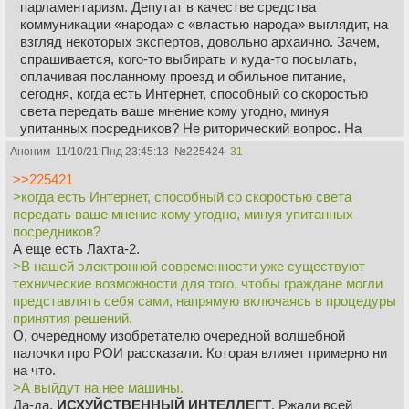
парламентаризм. Депутат в качестве средства
коммуникации «народа» с «властью народа» выглядит, на
взгляд некоторых экспертов, довольно архаично. Зачем,
спрашивается, кого-то выбирать и куда-то посылать,
оплачивая посланному проезд и обильное питание,
сегодня, когда есть Интернет, способный со скоростью
света передать ваше мнение кому угодно, минуя
упитанных посредников? Не риторический вопрос. На
который есть и такой ответ: в общем-то, незачем.
Аноним
11/10/21 Пнд 23:45:13
№
225424
31
✔️ Политическое представительство проваливается по
>>225421
всем направлениям. С одной стороны, «народные»
>когда есть Интернет, способный со скоростью света
представители, превращаются в узурпаторов и
передать ваше мнение кому угодно, минуя упитанных
манипуляторов, искажая сигналы, подаваемые народом.
посредников?
С другой стороны, и сам народ, в свою очередь,
А еще есть Лахта-2.
посылает все более путаные сигналы, поскольку живых
>В нашей электронной современности уже существуют
избирателей теснят и перекрикивают банды наглых
технические возможности для того, чтобы граждане могли
ботов, фейковых аккаунтов и прочих виртуальных
представлять себя сами, напрямую включаясь в процедуры
иммигрантов, дополняющих политическую реальность до
принятия решений.
степени неузнаваемости.
О, очередному изобретателю очередной волшебной
✔️ В нашей электронной современности уже существуют
палочки про РОИ рассказали. Которая влияет примерно ни
технические возможности для того, чтобы граждане
на что.
могли представлять себя сами, напрямую включаясь в
>А выйдут на нее машины.
процедуры принятия решений.
Да-да,
ИСХУЙСТВЕННЫЙ ИНТЕЛЛЕГТ
. Ржали всей
✔️ Алгоритмы уже эффективно распоряжаются