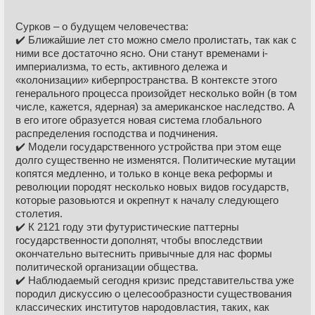
С ИГИЛ - в точку угодил.
Сурков – о будущем человечества:
Короче, классические сказочки на тему "ух, вот щас
✔️ Ближайшие лет сто можно смело пролистать, так как с
глобализация наступит и всем сделает счастье и заебись"
ними все достаточно ясно. Они станут временами i-
не подкрепленные никаким хоть сколько-нибудь
империализма, то есть, активного дележа и
вменяемым экономическим анализом.
«колонизации» киберпространства. В контексте этого
генерального процесса произойдет несколько войн (в том
числе, кажется, ядерная) за американское наследство. А
в его итоге образуется новая система глобального
распределения господства и подчинения.
✔️ Модели государственного устройства при этом еще
долго существенно не изменятся. Политические мутации
копятся медленно, и только в конце века реформы и
революции породят несколько новых видов государств,
которые разовьются и окрепнут к началу следующего
столетия.
✔️ К 2121 году эти футуристические паттерны
государственности дополнят, чтобы впоследствии
окончательно вытеснить привычные для нас формы
политической организации общества.
✔️ Наблюдаемый сегодня кризис представительства уже
породил дискуссию о целесообразности существования
классических институтов народовластия, таких, как