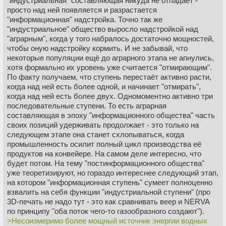
"индустриальная" составляющая никуда не отпадает -
просто над ней появляется и разрастается
«Несоизмеримо более мощный источник энергии водных
"информационная" надстройка. Точно так же
потоков — приливы и отливы. Подсчитано, что
"индустриальное" общество выросло надстройкой над
потенциально приливы и отливы могут дать
"аграрным", когда у того набралось достаточно мощностей,
человечеству 70 млн. миллиардов киловатт-часов в год.
чтобы оную надстройку кормить. И не забывай, что
Для сравнения: это примерно столько же, сколько
некоторые популяции ещё до аграрного этапа не апнулись,
способны дать разведанные запасы каменного и бурого
хотя формально их уровень уже считается "отмирающим".
угля, вместе взятые. Вся экономика США 1977 г.
По факту получаем, что ступень перестаёт активно расти,
базировалась на производстве 2200 млрд. киловатт-
когда над ней есть более одной, и начинает "отмирать",
часов, вся экономика СССР того же года - на 1150 млрд.
когда над ней есть более двух. Одномоментно активно три
Одни только приливы могли бы обеспечить процветание
последовательные ступени. То есть аграрная
на Земле тридцати тысяч современных «Америк».
составляющая в эпоху "информационного общества" часть
своих позиций удерживать продолжает - это только на
Энергия волн. Невдалеке от побережья моря или озера
следующем этапе она станет схлопываться, когда
мы увидим в будущем цепочку бакенов, составляющих
промышленность осилит полный цикл производства её
надводную часть ВЭС. Можно вообразить
продуктов на конвейере. На самом деле интересно, что
сотнекилометровые линии таких бакенов вдоль всех
будет потом. На тему "постинформационного общества"
побережий земного шара.
уже теоретизируют, но гораздо интереснее следующий этап,
на котором "информационная ступень" сумеет полноценно
Будут разработаны и действовать циклонные
взвалить на себя функции "индустриальной ступени" (про
электростанции мощностью до ста тысяч киловатт, где
3D-печать не надо тут - это как сравнивать веер и NERVA
тёплый воздух, поднимаясь в специальной 15-метровой
по принципу "оба поток чего-то газообразного создают").
башне и смешиваясь с циркулирующим воздушным
>Несоизмеримо более мощный источник энергии водных
потоком, создает искусственный циклон, который