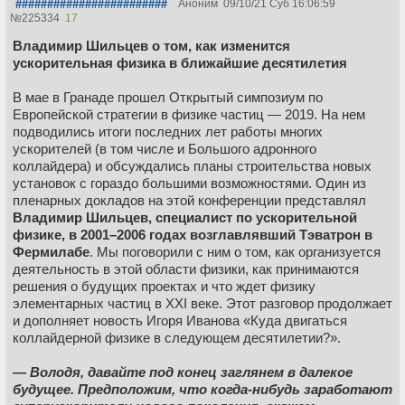
########################
Аноним
09/10/21 Суб 16:06:59
№
225334
17
Владимир Шильцев о том, как изменится
ускорительная физика в ближайшие десятилетия
В мае в Гранаде прошел Открытый симпозиум по
Европейской стратегии в физике частиц — 2019. На нем
подводились итоги последних лет работы многих
ускорителей (в том числе и Большого адронного
коллайдера) и обсуждались планы строительства новых
установок с гораздо большими возможностями. Один из
пленарных докладов на этой конференции представлял
Владимир Шильцев, специалист по ускорительной
физике, в 2001–2006 годах возглавлявший Тэватрон в
Фермилабе
. Мы поговорили с ним о том, как организуется
деятельность в этой области физики, как принимаются
решения о будущих проектах и что ждет физику
элементарных частиц в XXI веке. Этот разговор продолжает
и дополняет новость Игоря Иванова «Куда двигаться
коллайдерной физике в следующем десятилетии?».
— Володя, давайте под конец заглянем в далекое
будущее. Предположим, что когда-нибудь заработают