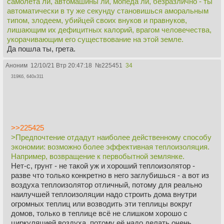
самолёта ли, автомашины ли, мопеда ли, безразлично - ты
клуб, до зоны отдыха занимала не более 20 минут
автоматически в ту же секунду становишься аморальным
приятной прогулки по зеленой аллее. И - никакого
типом, злодеем, убийцей своих внуков и правнуков,
моторного транспорта вокруг, кроме «скорой помощи» в
лишающим их дефицитных калорий, врагом человечества,
несчастных случаях или такси с вещами до вокзала.
укорачивающим его существование на этой земле.
Да пошла ты, грета.
Скучно в таком городе? Рюкзак за спину, кроссовки на
ноги — и пройди за отпуск хоть тысячу километров, но -
Аноним
12/10/21 Втр 20:47:18
№
225451
34
пешком. Недалеко? На велосипеде или под парусами. Но
как только ты развлечения ради заводишь мотор —
319Кб, 640x311
самолёта ли, автомашины ли, мопеда ли, безразлично -
ты автоматически в ту же секунду становишься
аморальным типом, злодеем, убийцей своих внуков и
правнуков, лишающим их дефицитных калорий, врагом
человечества, укорачивающим его существование на
>>225425
этой земле. Надо полагать, такое умонастроение
>Предпочтение отдадут наиболее действенному способу
сделается господствующим».
экономии: возможно более эффективная теплоизоляция.
Например, возвращение к первобытной землянке.
Предсказал интернетизацию общества:
Нет-с, грунт - не такой уж и хороший теплоизолятор -
«На наших глазах блок за блоком вторгается в жизнь
разве что только конкретно в него заглубишься - а вот из
электронный комбайн нового типа, который сочетает в
воздуха теплоизолятор отличный, потому для реально
себе стереоскопический экран с эффектом присутствия
наилучшей теплоизоляции надо строить дома внутри
на любом зрелище, будь то театр или туристская
огромных теплиц или возводить эти теплицы вокруг
поездка, телегазету (а в будущем также тележурнал и
домов, только в теплице всё не слишком хорошо с
телекнигу из электронных хранилищ любой информации
циркуляцией воздуха, потому её надо делать очень