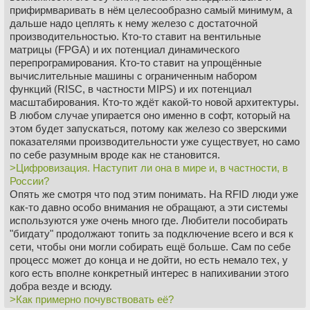
прифирмваривать в нём целесообразно самый минимум, а
дальше надо цеплять к нему железо с достаточной
производительностью. Кто-то ставит на вентильные
матрицы (FPGA) и их потенциал динамического
перепрограмирования. Кто-то ставит на упрощённые
вычислительные машины с ограниченным набором
функций (RISC, в частности MIPS) и их потенциал
масштабирования. Кто-то ждёт какой-то новой архитектуры.
В любом случае упирается оно именно в софт, который на
этом будет запускаться, потому как железо со зверскими
показателями производительности уже существует, но само
по себе разумным вроде как не становится.
>Цифровизация. Наступит ли она в мире и, в частности, в
России?
Опять же смотря что под этим понимать. На RFID люди уже
как-то давно особо внимания не обращают, а эти системы
используются уже очень много где. Любители пособирать
"бигдату" продолжают топить за подключение всего и вся к
сети, чтобы они могли собирать ещё больше. Сам по себе
процесс может до конца и не дойти, но есть немало тех, у
кого есть вполне конкретный интерес в напихивании этого
добра везде и всюду.
>Как примерно почувствовать её?