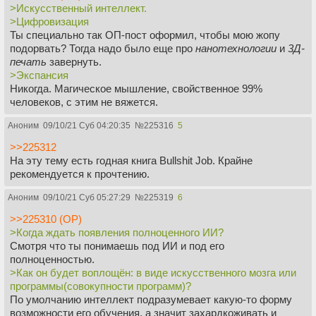
>Искусственный интеллект.
уколом?
состоящего из сотни и более постоянно меняющихся
>Цифровизация
Один укол подразумевает каких-нибудь нанитов, что
отдыхающих. Но в большинстве случаев жизнь бросает
Ты специально так ОП-пост оформил, чтобы мою жопу
гораздо дороже, чем искусственная печень.
на должность самые настоящие отбросы общества -
подорвать? Тогда надо было еще про
нанотехнологии
и
3Д-
хорошо всем знакомых пошляков-халтурщиков, всерьез и
печать
завернуть.
>Когда человечество начнёт полноценно осваивать
надолго скомпрометировавших в глазах людей данный
>Экспансия
Солнечную Систему, а не посылать микродронов на
род занятий. Однако факт наличия отдельных
Никогда. Магическое мышление, свойственное 99%
разведку?
проходимцев вовсе не отменяет фундаментальнейший
человеков, с этим не вяжется.
Когда научится годами выживать в космосе без риска для
факт исключительной важности и сложности призвания
здоровья.
организатора досуга».
Аноним
09/10/21 Суб 04:20:35
№
225316
5
>В какому году появится постоянно обитаемый посёлок
>>225312
на Марсе?
На эту тему есть годная книга Bullshit Job. Крайне
В том, в котором гравитация Марсе станет выше хотя бы
рекомендуется к прочтению.
вдвое. При нынешней колонисты перемрут от сердечно-
сосудистых и опорно-двигательных через несколько лет.
Аноним
09/10/21 Суб 05:27:29
№
225319
6
А уж какие там уроды будут рождаться, и говорить не
>>225310 (OP)
стоит.
>Когда ждать появления полноценного ИИ?
Смотря что ты понимаешь под ИИ и под его
полноценностью.
>Как он будет воплощён: в виде искусственного мозга или
программы(совокупности программ)?
По умолчанию интеллект подразумевает какую-то форму
возможности его обучения, а значит захардкоживать и