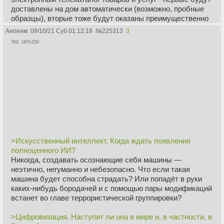
доставлены на дом автоматически (возможно, пробные
образцы), вторые тоже будут оказаны преимущественно
электроникой.
Аноним
09/10/21 Суб 01:12:18
№
225313
3
7Кб, 187x250
Сколько людей потребуется для обслуживания подобной
сферы обслуживания? Думается, не больше, чем для
промышленного производства, т.е. считанные проценты.
Ещё максимум столько же займет вся сфера
государственного управления - от банковского дела до
администрации и обслуживающих её институтов. Ещё
столько же - силы охраны общественного порядка и
армия (если понадобится): компьютер, обеспечивая
возможность более гибкого маневрирования людьми, и
здесь сокращает потребность в людском персонале.
>Искусственный интеллект. Когда ждать появления
Как ни считай - хоть по головам, хоть по процентной доле
полноценного ИИ?
в балансе рабочего времени общества - больше 15-20%
Никогда, создавать осознающие себя машины —
занятых никак не набирается.
неэтично, негуманно и небезопасно. Что если такая
машина будет способна страдать? Или попадёт в руки
Чем же остается заниматься остальным 80-85% или куда
каких-нибудь бородачей и с помощью пары модификаций
пойдет соответствующая процентная доля баланса
встанет во главе террористической группировки?
рабочего времени общества? При существующем
положении дел - становиться в очередь за пособием по
>Цифровизация. Наступит ли она в мире и, в частности, в
безработице. В условиях альтернативной цивилизации —