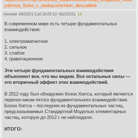
ydernoy_fizike_v_sleduyushchem_desyatiletii
Аноним
09/10/21 Суб 16:05:10
№
225331
14
В современном мире есть четыре фундаментальных
взаимодействия:
1. электромагнитное
2. сильное
3. cлабое
4. гравитационное
Эти четыре фундаментальных взаимодействия
объясняют все, что мы видим. Все остальные силы —
это вторичный эффект этих взаимодействий.
В 2012 году был обнаружен бозон Хиггса, который является
переносчиком пятого фундаментального взаимодействия.
Бозон Хиггса – последняя из фундаментальных частиц,
предсказываемых Стандартной Моделью элементарных
частиц, которую до 2012 г. не наблюдали.
ИТОГО: