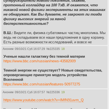
суперускорители нового поколения, скажем,
протонный коллайдер на 100 ТэВ. И окажется, что
никакой новой физики эксперименты на этих машинах
не обнаружат. Как Вы думаете, не закроют ли тогда
физику высоких энергий за явной
бесперспективностью?
В.Ш.:
Видите ли, физика субатомных частиц многолика. Мы
ведь не складываем все наши предложения в одну корзину.
Есть разные возможности исследований, и вовсе не
обязательно за огромные деньги. Например, мы мало что
Аноним
09/10/21 Суб 16:07:29
№
225335
18
знаем о темной материи и практически ничего не знаем о
темной энергии. Еще мы изучаем космические частицы, а
Ученые нашли галактику без темной материи
некоторые из них имеют энергии на много порядков выше
https://www.bbc.com/russian/news-43582009
тех, которые доступны ускорителям. Так что можно
направить средства на создание крупных детекторов,
Темной энергии не существует? Новые свидетельства,
которые сильно увеличат отлов космических частиц.
опровергающие принятую модель устройства
Вселенной
Прошлое показывает
, что большая группа умных людей
https://www.bbc.com/russian/features-50977275
всегда найдет неординарный выход из самой неприятной
Аноним
09/10/21 Суб 16:07:57
№
225336
19
ситуации.
И я уверен
, что в том или ином виде физика
частиц будет существовать и развиваться. Она ведь
https://www.youtube.com/watch?v=IMfN91uvm_Q
отвечает на самые фундаментальные вопросы об
устройстве мира, а эти ответы нужны человечеству.