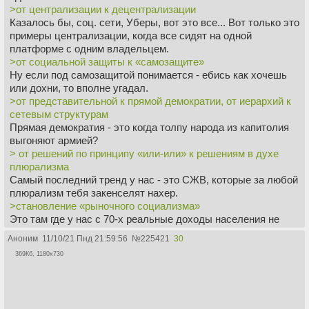
>от централизации к децентрализации
Казалось бы, соц. сети, Уберы, вот это все... Вот только это
примеры централизации, когда все сидят на одной
платформе с одним владельцем.
>от социальной защиты к «самозащите»
Ну если под самозащитой понимается - ебись как хочешь
или дохни, то вполне угадал.
>от представительной к прямой демократии, от иерархий к
сетевым структурам
Прямая демократия - это когда толпу народа из капитолия
выгоняют армией?
> от решений по принципу «или-или» к решениям в духе
плюрализма
Самый последний тренд у нас - это СЖВ, которые за любой
плюрализм тебя закенселят нахер.
>становление «рыночного социализма»
Это там где у нас с 70-х реальные доходы населения не
растут даже на святом западе?
Аноним
11/10/21 Пнд 21:59:56
№
225421
30
>диалектика глобальной интеграции стилей жизни и
369Кб, 1180x730
своеобразия местных культур
>прорыв женщин к власти
Не думаю, что он представлял именно СЖВ.
>оживление религии