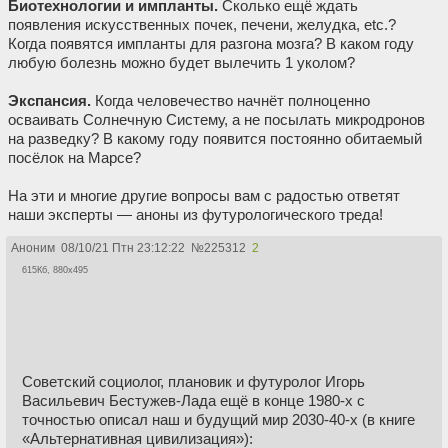
Биотехнологии и импланты.
Сколько ещё ждать
появления искусственных почек, печени, желудка, etc.?
Когда появятся импланты для разгона мозга? В каком году
любую болезнь можно будет вылечить 1 уколом?
Экспансия.
Когда человечество начнёт полноценно
осваивать Солнечную Систему, а не посылать микродронов
на разведку? В какому году появится постоянно обитаемый
посёлок на Марсе?
На эти и многие другие вопросы вам с радостью ответят
наши эксперты — аноны из футурологического треда!
Аноним
08/10/21 Птн 23:12:22
№
225312
2
615Кб, 880x495
Советский социолог, плановик и футуролог Игорь
Васильевич Бестужев-Лада ещё в конце 1980-х с
точностью описал наш и будущий мир 2030-40-х (в книге
«Альтернативная цивилизация»):