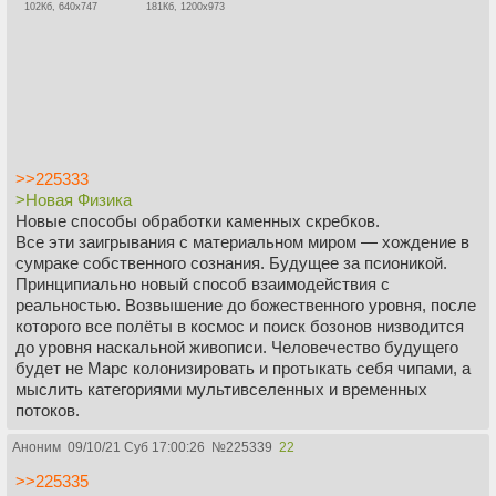
102Кб, 640x747
181Кб, 1200x973
>>225333
>Новая Физика
Новые способы обработки каменных скребков.
Все эти заигрывания с материальном миром — хождение в
сумраке собственного сознания. Будущее за псионикой.
Принципиально новый способ взаимодействия с
реальностью. Возвышение до божественного уровня, после
которого все полёты в космос и поиск бозонов низводится
до уровня наскальной живописи. Человечество будущего
будет не Марс колонизировать и протыкать себя чипами, а
мыслить категориями мультивселенных и временных
потоков.
Аноним
09/10/21 Суб 17:00:26
№
225339
22
>>225335