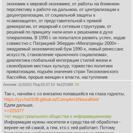
экономик к мировой экономике, от работы на ближнюю
перспективу к работе на дальнюю, от централизации к
децентрализации, от социальной защиты к
«самозащите», от представительной к прямой
демократии, от иерархий к сетевым структурам, от
решений по принципу «или-или» к решениям в духе
плюрализма. В 1990 г. он попытался развить успех, издав
совместно с Патрицией Эбердин «Мегатренды 2000» -
ожидаемый экономический бум 1990-х, новый ренессанс
искусств, становление «рыночного социализма»,
диалектика глобальной интеграции стилей жизни и
своеобразия местных культур, торжество политики
приватизации, подъём значения стран Тихоокеанского
бассейна, прорыв женщин к власти, наступление
биотехники, оживление религии, триумф
Аноним
11/10/21 Пнд 03:37:10
№
225389
26
индивидуализма».
Так-с, начнём-с со внезапно попавшейся на глаза годноты.
https://yycho0108.github.io/CompArchNeuralNet/
Всё это уже есть или скоро будет. Найсбитт верно
Едем дальше.
предугадал и переход от углеводородов к ВИЭ. Только
>>225377
эта альтернативная энергетика задумывалась и более
>от индустриального общества к информационному
продуктивная, и не по тем магистральным
Информации нужны носители и средства её обработки -
направлениями, которые мы сейчас имеем. Вот часть
вернее не ей самой, а тем, кто с ней работает. Потому
предсказанных ВИЭ: