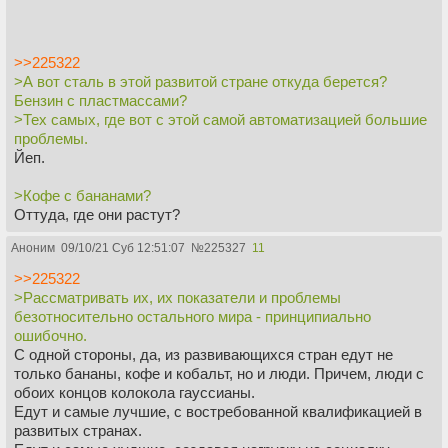
>>225322
>А вот сталь в этой развитой стране откуда берется?
Бензин с пластмассами?
>Тех самых, где вот с этой самой автоматизацией большие
проблемы.
Йеп.
>Кофе с бананами?
Оттуда, где они растут?
Аноним
09/10/21 Суб 12:51:07
№
225327
11
>>225322
>Рассматривать их, их показатели и проблемы
безотносительно остального мира - принципиально
ошибочно.
С одной стороны, да, из развивающихся стран едут не
только бананы, кофе и кобальт, но и люди. Причем, люди с
обоих концов колокола гауссианы.
Едут и самые лучшие, с востребованной квалификацией в
развитых странах.