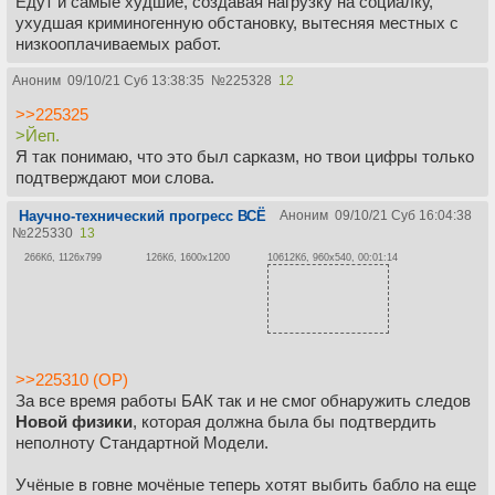
Едут и самые худшие, создавая нагрузку на социалку,
ухудшая криминогенную обстановку, вытесняя местных с
низкооплачиваемых работ.
Аноним
09/10/21 Суб 13:38:35
№
225328
12
>>225325
>Йеп.
Я так понимаю, что это был сарказм, но твои цифры только
подтверждают мои слова.
Научно-технический прогресс ВСЁ
Аноним
09/10/21 Суб 16:04:38
№
225330
13
266Кб, 1126x799
126Кб, 1600x1200
10612Кб, 960x540, 00:01:14
>>225310 (OP)
За все время работы БАК так и не смог обнаружить следов
Новой физики
, которая должна была бы подтвердить
неполноту Стандартной Модели.
Учёные в говне мочёные теперь хотят выбить бабло на еще