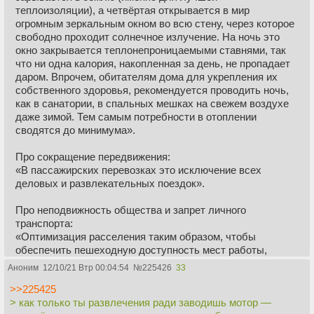
политической системы возникнет высокотехнологичное
теплоизоляции), а четвёртая открывается в мир
государство — безлюдная демократия.
огромным зеркальным окном во всю стену, через которое
✔️ Главной особенностью безлюдной демократии станет
свободно проходит солнечное излучение. На ночь это
резкое снижение роли человеческого фактора в
окно закрывается теплонепроницаемыми ставнями, так
политическом процессе. Вожди и толпы постепенно
что ни одна калория, накопленная за день, не пропадает
покинут историческую сцену. А выйдут на нее машины.
даром. Впрочем, обитателям дома для укрепления их
собственного здоровья, рекомендуется проводить ночь,
как в санатории, в спальных мешках на свежем воздухе
даже зимой. Тем самым потребности в отоплении
сводятся до минимума».
Про сокращение передвижения:
«В пассажирских перевозках это исключение всех
деловых и развлекательных поездок».
Про неподвижность общества и запрет личного
транспорта:
«Оптимизация расселения таким образом, чтобы
обеспечить пешеходную доступность мест работы,
покупок и развлечений. Имеются в виду не только малые,
Аноним
12/10/21 Втр 00:04:54
№
225426
33
но и средние города или районы крупных городов на
>>225425
несколько десятков тысяч жителей, распланированные
> как только ты развлечения ради заводишь мотор —
таким образом, чтобы дорога до проходной, в магазин, в