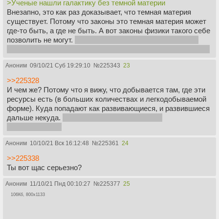
>Ученые нашли галактику без темной материи
Внезапно, это как раз доказывает, что темная материя
существует. Потому что законы это темная материя может
где-то быть, а где не быть. А вот законы физики такого себе
позволить не могут.
А если могут, то это даже круче, чем
темная материя, в плане полома наших физических теорий.
Аноним
09/10/21 Суб 19:29:10
№
225343
23
>>225328
И чем же? Потому что я вижу, что добывается там, где эти
ресурсы есть (в больших количествах и легкодобываемой
форме). Куда попадают как развивающиеся, и развившиеся
дальше некуда.
И делают это одним и тем же
оборудованием.
Аноним
10/10/21 Вск 16:12:48
№
225361
24
>>225338
Ты вот щас серьезно?
Аноним
11/10/21 Пнд 00:10:27
№
225377
25
106Кб, 800x1133