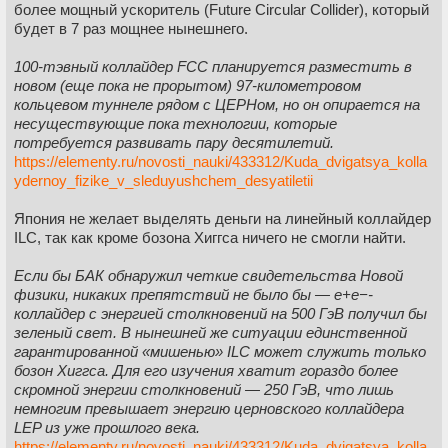
более мощный ускоритель (Future Circular Collider), который
будет в 7 раз мощнее нынешнего.
100-тэвный коллайдер FCC планируется разместить в
новом (еще пока не прорытом) 97-километровом
кольцевом туннеле рядом с ЦЕРНом, но он опирается на
несуществующие пока технологии, которые
потребуется развивать пару десятилетий.
https://elementy.ru/novosti_nauki/433312/Kuda_dvigatsya_kolla
ydernoy_fizike_v_sleduyushchem_desyatiletii
Япония не желает выделять деньги на линейный коллайдер
ILC, так как кроме бозона Хиггса ничего не смогли найти.
Если бы БАК обнаружил четкие свидетельства Новой
физики, никаких препятствий не было бы — e+e−-
коллайдер с энергией столкновений на 500 ГэВ получил бы
зеленый свет. В нынешней же ситуации единственной
гарантированной «мишенью» ILC может служить только
бозон Хиггса. Для его изучения хватит гораздо более
скромной энергии столкновений — 250 ГэВ, что лишь
немногим превышает энергию церновского коллайдера
LEP из уже прошлого века.
https://elementy.ru/novosti_nauki/433312/Kuda_dvigatsya_kolla