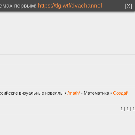
мемах первым!
https://tlg.wtf/dvachannel
[X]
ссийские визуальные новеллы •
/math/
- Математика •
Создай
1
|
1
|
1