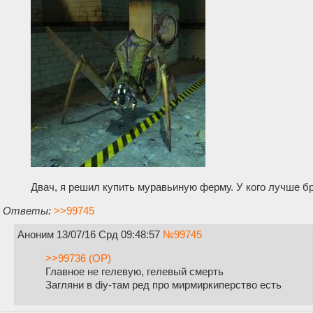
Двач, я решил купить муравьиную ферму. У кого лучше б
Ответы:
>>99745
Аноним
13/07/16 Срд 09:48:57
№
99745
>>99736 (OP)
Главное не гелевую, гелевый смерть
Загляни в diy-там ред про мирмиркиперство есть