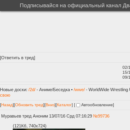
Подписывайся на официальный канал Два
[
Ответить в тред
]
02/
15/
09/
Новые доски:
/2d/
- Аниме/Беседка •
/wwe/
- WorldWide Wrestling 
свою
[
Назад
]
[
Обновить тред
]
[
Вниз
][
Каталог
] [
Автообновление
]
Муравьев тред
Аноним
13/07/16 Срд 07:16:29
№
99736
(121Кб, 740x724)