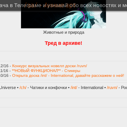
ча в Телеграме и узнавай обо всех новостях и 
Животные и природа
Тред в архиве!
12/16 -
Конкурс визуальных новелл доски /ruvn/
11/16 -
**НОВЫЙ ФУНКЦИОНАЛ** - Стикеры
10/16 -
Открыта доска /int/ - International, давайте расскажем о ней!
Universe •
/ch/
- Чатики и конфочки •
/int/
- International •
/ruvn/
- Ро