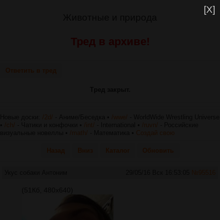
[X]
Животные и природа
Тред в архиве!
Ответить в тред
Тред закрыт.
Новые доски:
/2d/
- Аниме/Беседка •
/wwe/
- WorldWide Wrestling Universe
•
/ch/
- Чатики и конфочки •
/int/
- International •
/ruvn/
- Российские
визуальные новеллы •
/math/
- Математика •
Создай свою
Назад
Вниз
Каталог
Обновить
Укус собаки
Антоним
29/05/16 Вск 16:53:05
№
95516
(51Кб, 480x640)