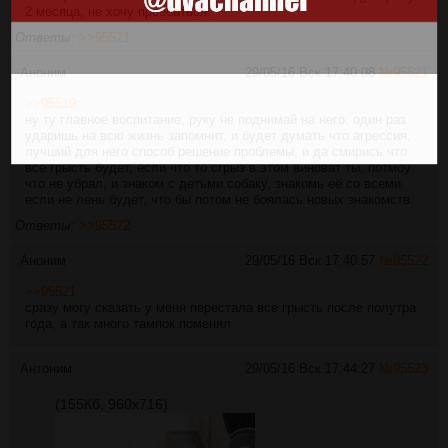
2 месяца, не хочу проебаться.
Ответы:
>>95521
Аноним
29/05/16 Вск 17:40:08
№
95521
>>95519
ну ту главное воспитание, руку не поднимай на него. один раз
ударишь на всю жизнь запомнит, и будет думать что агрессия,
лучший для него способ решение проблемы, и да смирись что
все грысть будет, если что то сгрыз в этом виноват ты, потмоу
что не убрал, и знаком с детьми собаку, знакомь её со всеми
если не лень будет, что бы потом не боялась новых знакомств.
Ответы:
>>95522
Аноним
29/05/16 Вск 17:40:57
№
95522
>>95521
сразу могу сказать у меня перестала все грысть после полутра
года, а так много тампок поменял
Антоним
29/05/16 Вск 17:44:27
№
95523
(155Кб, 960x716)