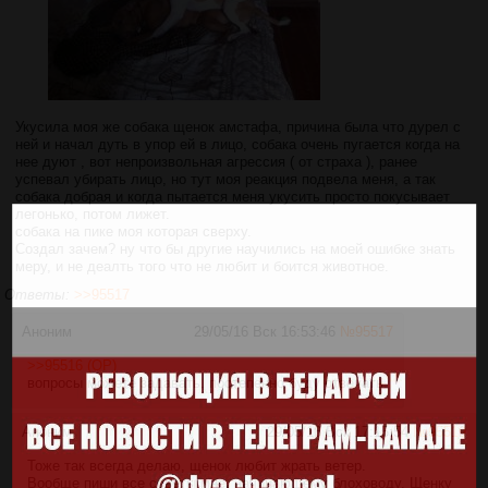
Укусила моя же собака щенок амстафа, причина была что дурел с
ней и начал дуть в упор ей в лицо, собака очень пугается когда на
нее дуют , вот непроизвольная агрессия ( от страха ), ранее
успевал убирать лицо, но тут моя реакция подвела меня, а так
собака добрая и когда пытается меня укусить просто покусывает
легонько, потом лижет.
собака на пике моя которая сверху.
Создал зачем? ну что бы другие научились на моей ошибке знать
меру, и не деалть того что не любит и боится животное.
Ответы:
>>95517
Аноним
29/05/16 Вск 16:53:46
№
95517
>>95516 (OP)
вопросы можете задавать. постепенно буду отвечать.
Аноним
29/05/16 Вск 17:15:54
№
95519
Тоже так всегда делаю, щенок любит жрать ветер.
Вообще пиши все советы мне, начинающему блоховоду. Щенку