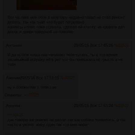
Вот на пике мои обои в квартиру недавно заеал не стал ремонт
делать. так как знал что будет погрызано.
комиксы клеил тоже сгрызла, сделал ей клетку, из кровати двп
досок и двери найденой на помойке.
Антоним
29/05/16 Вск 17:45:06
№
95524
И да кстате когда она начинает тебя кусать, ты в это время
засовыйвай игрушку ей в рот что бы привыкала её грысть а не
тебя
Аноним
29/05/16 Вск 17:51:15
№
95525
ну и бомжатник у тебя там
Ответы:
>>95526
Аноним
29/05/16 Вск 17:53:04
№
95526
>>95525
дак говорю же ремонт не делал так как собака появилась. а так
чисто и уютно. живу один так что мне норм