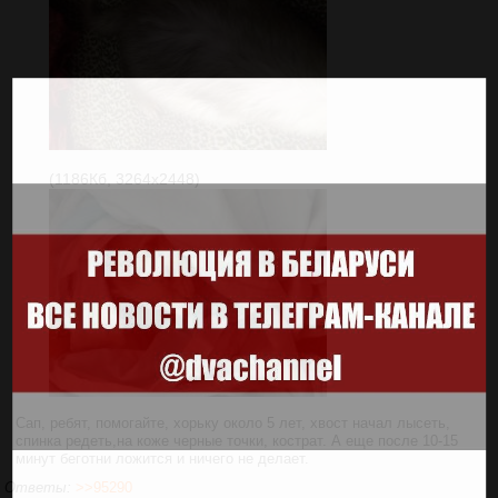
(1186Кб, 3264x2448)
Сап, ребят, помогайте, хорьку около 5 лет, хвост начал лысеть,
спинка редеть,на коже черные точки, кострат. А еще после 10-15
минут беготни ложится и ничего не делает.
Ответы:
>>95290