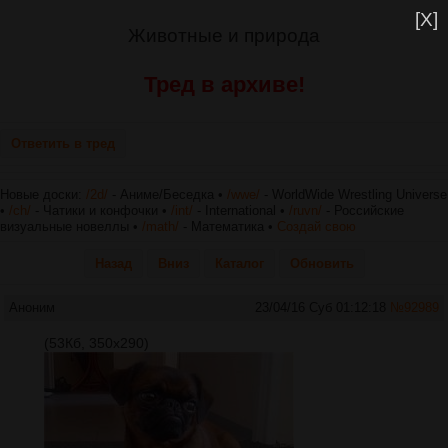
[X]
Животные и природа
Тред в архиве!
Ответить в тред
Новые доски:
/2d/
- Аниме/Беседка •
/wwe/
- WorldWide Wrestling Universe
•
/ch/
- Чатики и конфочки •
/int/
- International •
/ruvn/
- Российские
визуальные новеллы •
/math/
- Математика •
Создай свою
Назад
Вниз
Каталог
Обновить
Аноним
23/04/16 Суб 01:12:18
№
92989
(53Кб, 350x290)