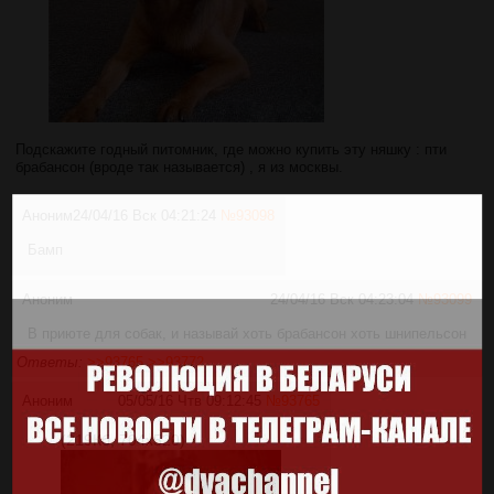
Подскажите годный питомник, где можно купить эту няшку : пти
брабансон (вроде так называется) , я из москвы.
Аноним
24/04/16 Вск 04:21:24
№
93098
Бамп
Аноним
24/04/16 Вск 04:23:04
№
93099
В приюте для собак, и называй хоть брабансон хоть шнипельсон
Ответы:
>>93765
>>93772
Аноним
05/05/16 Чтв 09:12:45
№
93765
(219Кб, 704x520)