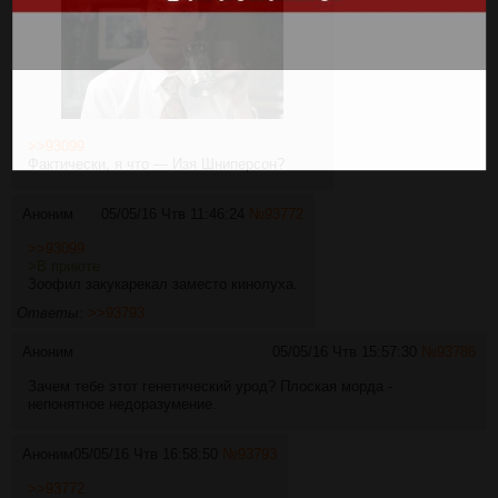
>>93099
Фактически, я что — Изя Шниперсон?
Аноним
05/05/16 Чтв 11:46:24
№
93772
>>93099
>В приюте
Зоофил закукарекал заместо кинолуха.
Ответы:
>>93793
Аноним
05/05/16 Чтв 15:57:30
№
93786
Зачем тебе этот генетический урод? Плоская морда -
непонятное недоразумение.
Аноним
05/05/16 Чтв 16:58:50
№
93793
>>93772