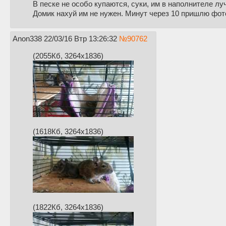
В песке не особо купаются, суки, им в наполнителе лу
Домик нахуй им не нужен. Минут через 10 пришлю фот
Anon338
22/03/16 Втр 13:26:32
№
90762
(2055Кб, 3264x1836)
(1618Кб, 3264x1836)
(1822Кб, 3264x1836)