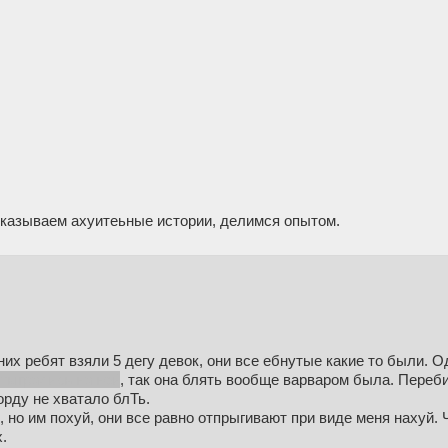
сказываем ахуитеьные истории, делимся опытом.
их ребят взяли 5 дегу девок, они все ебнутые какие то были. О
отыгрались на ней
, так она блять вообще варваром была. Переби
орду не хватало блТь.
, но им похуй, они все равно отпрыгивают при виде меня нахуй. 
.