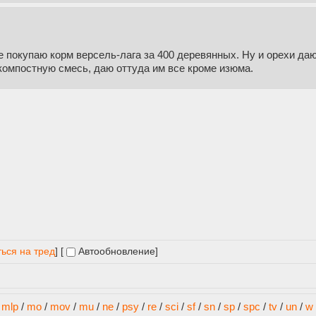
е покупаю корм версель-лага за 400 деревянных. Ну и орехи даю
 компостную смесь, даю оттуда им все кроме изюма.
ься на тред
] [
Автообновление
]
/
mlp
/
mo
/
mov
/
mu
/
ne
/
psy
/
re
/
sci
/
sf
/
sn
/
sp
/
spc
/
tv
/
un
/
w