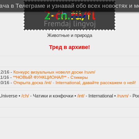
ча в Телеграме и узнавай обо всех новостях и 
Животные и природа
Тред в архиве!
12/16 -
Конкурс визуальных новелл доски /ruvn/
11/16 -
**НОВЫЙ ФУНКЦИОНАЛ** - Стикеры
10/16 -
Открыта доска /int/ - International, давайте расскажем о ней!
Universe •
/ch/
- Чатики и конфочки •
/int/
- International •
/ruvn/
- Ро