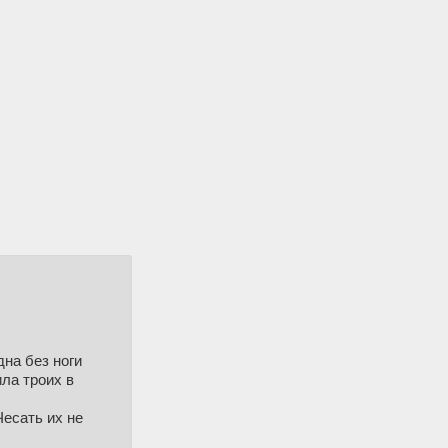
дна без ноги
ла троих в
Чесать их не