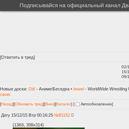
Подписывайся на официальный канал Два
[
Ответить в тред
]
02/
15/
09/
Новые доски:
/2d/
- Аниме/Беседка •
/wwe/
- WorldWide Wrestling 
свою
[
Назад
]
[
Обновить тред
]
[
Вниз
][
Каталог
] [
Автообновление
]
Дегу
15/12/15 Втр 00:16:25
№
81152
(13Кб, 398x314)