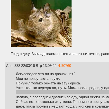
Тред о дегу. Выкладываем фоточки ваших питомцев, рас
Anon338
22/03/16 Втр 13:09:24
№
90760
Дегусоводов что ли на двачах нет?
Мои не приручаются суки.
Приучил только бежать на звук ореха.
Уже столько передохло, жуть. Мама после родов, у одн
сказали что с рождения, думаю что инцест был, гены 
наглую, с последней дрались за еду, одной миски на м
Сейчас вот хз сколько их у меня. По немного приручаю
дают, глаза промыть не дают когда у них они в козявках