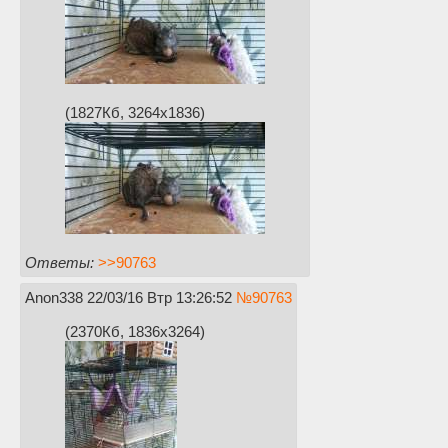
(1827Кб, 3264x1836)
Ответы:
>>90763
Anon338
22/03/16 Втр 13:26:52
№
90763
(2370Кб, 1836x3264)