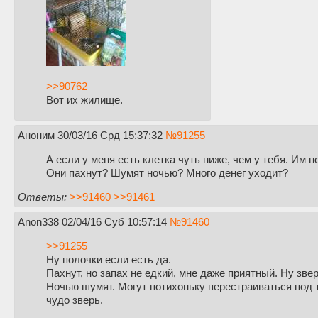
>>90762
Вот их жилище.
Аноним
30/03/16 Срд 15:37:32
№
91255
А если у меня есть клетка чуть ниже, чем у тебя. Им 
Они пахнут? Шумят ночью? Много денег уходит?
Ответы:
>>91460
>>91461
Anon338
02/04/16 Суб 10:57:14
№
91460
>>91255
Ну полочки если есть да.
Пахнут, но запах не едкий, мне даже приятный. Ну звер
Ночью шумят. Могут потихоньку перестраиваться под т
чудо зверь.