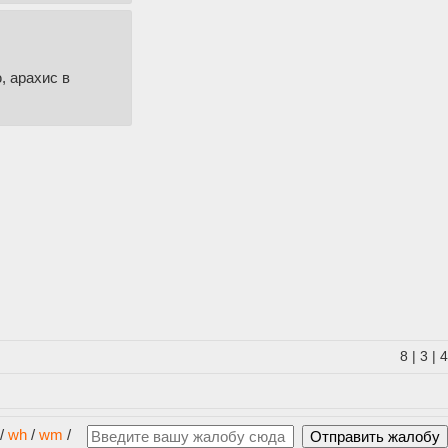
, арахис в
8
|
3
|
4
/
wh
/
wm
/