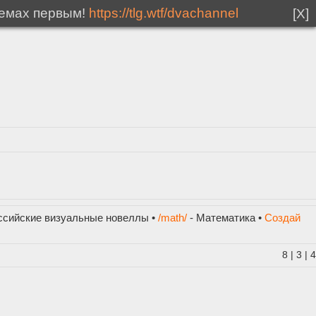
мемах первым!
https://tlg.wtf/dvachannel
[X]
ссийские визуальные новеллы •
/math/
- Математика •
Создай
8
|
3
|
4