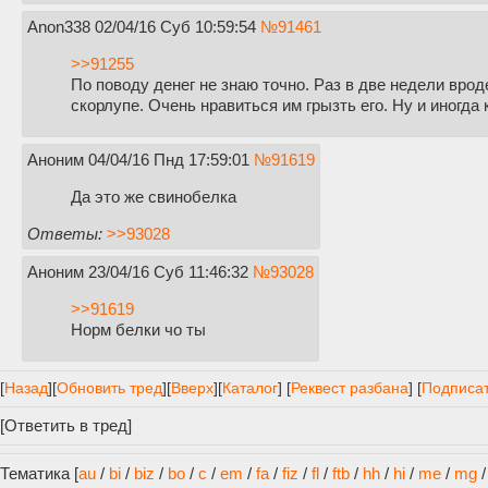
Anon338
02/04/16 Суб 10:59:54
№
91461
>>91255
По поводу денег не знаю точно. Раз в две недели врод
скорлупе. Очень нравиться им грызть его. Ну и иногда
Аноним
04/04/16 Пнд 17:59:01
№
91619
Да это же свинобелка
Ответы:
>>93028
Аноним
23/04/16 Суб 11:46:32
№
93028
>>91619
Норм белки чо ты
[
Назад
]
[
Обновить тред
]
[
Вверх
][
Каталог
] [
Реквест разбана
] [
Подписат
[
Ответить в тред
]
Тематика [
au
/
bi
/
biz
/
bo
/
c
/
em
/
fa
/
fiz
/
fl
/
ftb
/
hh
/
hi
/
me
/
mg