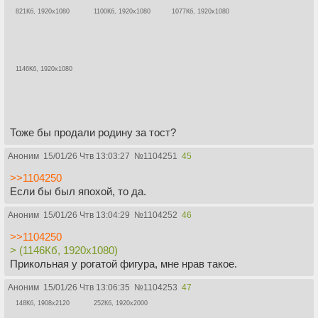
821Кб, 1920x1080
1100Кб, 1920x1080
1077Кб, 1920x1080
1146Кб, 1920x1080
Тоже бы продали родину за тост?
Аноним
15/01/26 Чтв 13:03:27
№
1104251
45
>>1104250
Если бы был япохой, то да.
Аноним
15/01/26 Чтв 13:04:29
№
1104252
46
>>1104250
> (1146Кб, 1920x1080)
Прикольная у рогатой фигура, мне нрав такое.
Аноним
15/01/26 Чтв 13:06:35
№
1104253
47
148Кб, 1908x2120
252Кб, 1920x2000