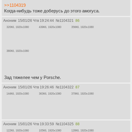
>>1104319
Когда-нибудь тоже доберусь до этого амогуса.
Аноним
15/01/26 Чтв 19:24:44
№
1104321
86
320Кб, 1920x1080
439Кб, 1920x1080
356Кб, 1920x1080
380Кб, 1920x1080
Зад тяжелее чем у Porsche.
Аноним
15/01/26 Чтв 19:26:46
№
1104322
87
144Кб, 1920x1080
363Кб, 1920x1080
379Кб, 1920x1080
Аноним
15/01/26 Чтв 19:33:59
№
1104325
88
122Кб, 1920x1080
105Кб, 1920x1080
128Кб, 1920x1080