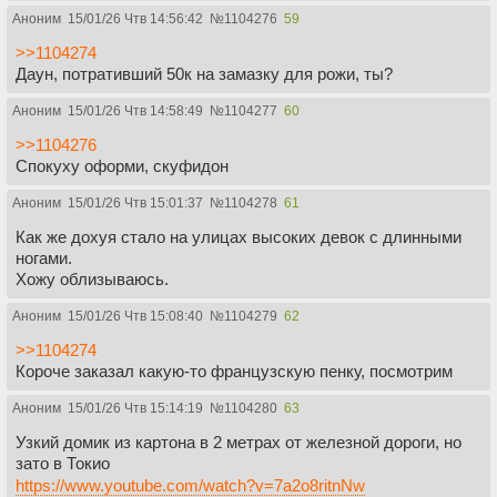
Аноним
15/01/26 Чтв 14:56:42
№
1104276
59
>>1104274
Даун, потративший 50к на замазку для рожи, ты?
Аноним
15/01/26 Чтв 14:58:49
№
1104277
60
>>1104276
Спокуху оформи, скуфидон
Аноним
15/01/26 Чтв 15:01:37
№
1104278
61
Как же дохуя стало на улицах высоких девок с длинными
ногами.
Хожу облизываюсь.
Аноним
15/01/26 Чтв 15:08:40
№
1104279
62
>>1104274
Короче заказал какую-то французскую пенку, посмотрим
Аноним
15/01/26 Чтв 15:14:19
№
1104280
63
Узкий домик из картона в 2 метрах от железной дороги, но
зато в Токио
https://www.youtube.com/watch?v=7a2o8ritnNw