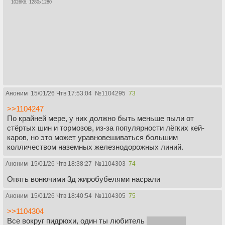
1026Кб, 1280x1280
Аноним
15/01/26 Чтв 17:53:04
№
1104295
73
>>1104247
По крайней мере, у них должно быть меньше пыли от
стёртых шин и тормозов, из-за популярности лёгких кей-
каров, но это может уравновешиваться большим
колличеством наземных железнодорожных линий.
Аноним
15/01/26 Чтв 18:38:27
№
1104303
74
Опять вонючими 3д жиробубелями насрали
Аноним
15/01/26 Чтв 18:40:54
№
1104305
75
>>1104304
Все вокруг пидрюхи, один ты любитель
целлюлита