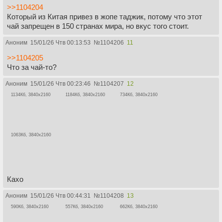
>>1104204
Который из Китая привез в жопе таджик, потому что этот
чай запрещен в 150 странах мира, но вкус того стоит.
Аноним
15/01/26 Чтв 00:13:53
№
1104206
11
>>1104205
Что за чай-то?
Аноним
15/01/26 Чтв 00:23:46
№
1104207
12
1134Кб, 3840x2160
1184Кб, 3840x2160
734Кб, 3840x2160
1063Кб, 3840x2160
Кахо
Аноним
15/01/26 Чтв 00:44:31
№
1104208
13
590Кб, 3840x2160
557Кб, 3840x2160
662Кб, 3840x2160