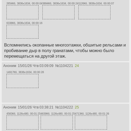
2654Кб, 3836x1634, 00:00:04
3894Кб, 3836x1634, 00:00:24
1126Кб, 3836x1634, 00:00:07
6338Кб, 3836x1634, 00:00:16
Вспомнились окопанные многоэтажки, обшитые рельсами и
пробивание дыр в полу гранатами, чтобы можно было
перемещаться на другой этаж.
Аноним
15/01/26 Чтв 03:09:09
№
1104221
24
14917Кб, 3836x1634, 00:00:28
Аноним
15/01/26 Чтв 03:38:21
№
1104222
25
4583Кб, 1126x480, 00:01:25
4639Кб, 1126x480, 00:01:25
4713Кб, 1126x480, 00:01:26