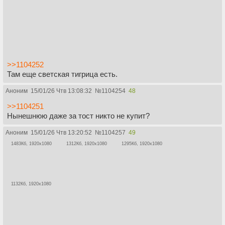
>>1104252
Там еще светская тигрица есть.
Аноним
15/01/26 Чтв 13:08:32
№
1104254
48
>>1104251
Нынешнюю даже за тост никто не купит?
Аноним
15/01/26 Чтв 13:20:52
№
1104257
49
1483Кб, 1920x1080
1312Кб, 1920x1080
1295Кб, 1920x1080
1132Кб, 1920x1080