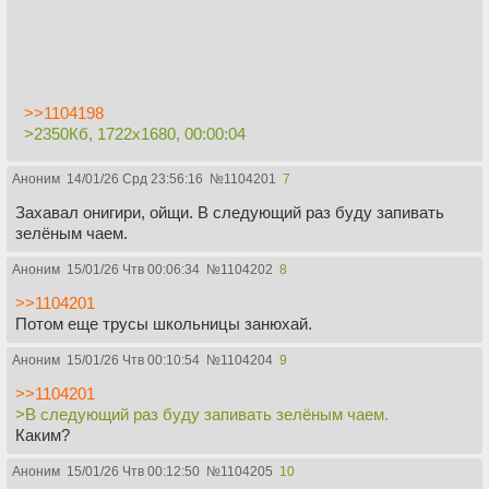
>>1104198
>2350Кб, 1722x1680, 00:00:04
Аноним
14/01/26 Срд 23:56:16
№
1104201
7
Захавал онигири, ойщи. В следующий раз буду запивать
зелёным чаем.
Аноним
15/01/26 Чтв 00:06:34
№
1104202
8
>>1104201
Потом еще трусы школьницы занюхай.
Аноним
15/01/26 Чтв 00:10:54
№
1104204
9
>>1104201
>В следующий раз буду запивать зелёным чаем.
Каким?
Аноним
15/01/26 Чтв 00:12:50
№
1104205
10