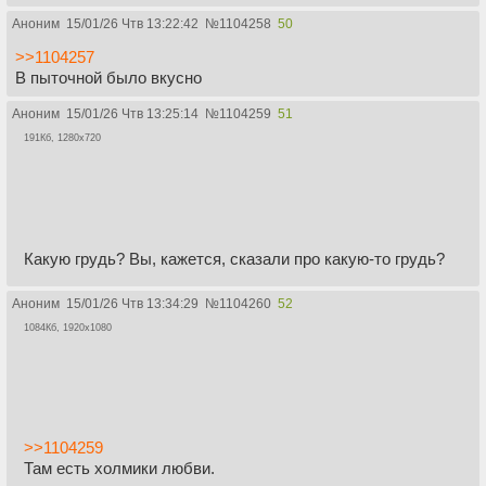
Аноним
15/01/26 Чтв 13:22:42
№
1104258
50
>>1104257
В пыточной было вкусно
Аноним
15/01/26 Чтв 13:25:14
№
1104259
51
191Кб, 1280x720
Какую грудь? Вы, кажется, сказали про какую-то грудь?
Аноним
15/01/26 Чтв 13:34:29
№
1104260
52
1084Кб, 1920x1080
>>1104259
Там есть холмики любви.