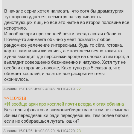
В начале серии хотел написать, что хотя бы драматургия
тут хорошо удаётся, несмотря на заунывность
действующих лиц, но всё это нытьё во второй половине всё
испортило.
И вообще арки про косплей почти всегда лютая ебанина.
Почему-то аниманга обычно умеет показать любое
рандомное увлечение интересным, будь то сёги, готовка,
карты, камни или живопись, а с косплеем вечно какая-то
хуйня выходит, где персонажи вроде на словах этим горят, а
выглядит совершенно безжизненно и натужно. Хотя тут не
особо и старались похоже, Кахо тупо раз 5 сказала, что
обожает косплей, и на этом всё раскрытие темы
окончилось.
Аноним
15/01/26 Чтв 02:40:46
№
1104219
22
>>1104218
>И вообще арки про косплей почти всегда лютая ебанина
Без толпы фанатов и вниманиеблядства в этом нет смысла.
Зачем переодевашки ради переодевашек, тем более бабам,
если не собираешься лутать юшки?
Аноним
15/01/26 Чтв 03:08:29
№
1104220
23