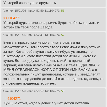
У второй явно лучше аргументы.
Аноним
15/01/26 Чтв 14:51:50
№
1104273
56
>>1104271
У второй дурь в голове, а рыжик будет любить, кормить и
встречать тебя после Zавода.
Аноним
15/01/26 Чтв 14:52:41
№
1104274
57
Блять, я просто уже не могу читать отзывы на
маркетплейсах. Там просто стало невозможно покупать из-
за них. Хотел себе купить какую-нибудь умывалку по
быстрому и в итоге потратил дохуя времени и ничего не
купил. Вот вроде уже находишь какой-то приличный
вариант, читаешь негативные отзывы и там ПОДДЕЛКА, У
МЕНЯ ОТВАЛИЛАСЬ ЖОПА ОТ ЭТОЙ УМЫВАЛКИ, а в
положительных пишут дегенераты, которые 5 звёзд лепят
за то, что товар дошёл до пвз. И в итоге сидишь гадаешь, то
ли реально подделка, то ли нет.
Аноним
15/01/26 Чтв 14:53:57
№
1104275
58
>>1104271
Хуищще стоит, когда у девок в ушах дохуя металла.