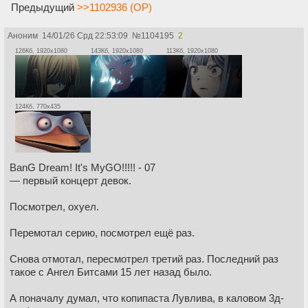
Предыдущий
>>1102936 (OP)
Аноним
14/01/26 Срд 22:53:09
№
1104195
2
126Кб, 1920x1080
143Кб, 1920x1080
113Кб, 1920x1080
124Кб, 770x435
BanG Dream! It's MyGO!!!!! - 07
— первый концерт девок.
Посмотрел, охуел.
Перемотал серию, посмотрел ещё раз.
Снова отмотал, пересмотрел третий раз. Последний раз
такое с Ангел Битсами 15 лет назад было.
А поначалу думал, что копипаста Лувлива, в каловом 3д-