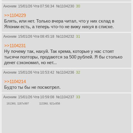
Аноним
15/01/26 Чтв 07:56:34
№
1104230
30
>>1104229
Блять, или нет. Только вчера читал, что у них склад в
Японии есть, а теперь что-то не вижу нихуя в списке.
Аноним
15/01/26 Чтв 08:45:18
№
1104232
31
>>1104231
Ну почему так, нахуй. Так крема, которые у нас стоят
тысячи полторы, продаются за 500 рублей. Я бы столько
денег сэкономил, но нет...
Аноним
15/01/26 Чтв 10:53:42
№
1104236
32
>>1104214
Будто ты бы не посмотрел.
Аноним
15/01/26 Чтв 10:59:08
№
1104237
33
1613Кб, 1187x997
1133Кб, 921x858