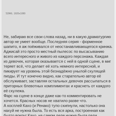
529Кб, 1920x1080
Не, забираю все свои слова назад, ни в какую драматургию
автор не умеет вообще. Последняя серия - форменное
шапито, я аж поёживался от неостанавливающегося кринжа.
Аджисай это просто местный пылесос по высасыванию
всего интересного и живого из каждого персонажа. Каждая
из девочек, которая оказывается с ней в одной сцене, в миг
теряет всё, что делает её хоть немного интересной, и
пикирует на уровень этой безнадёжно унылой скулящей
пизды. И тут конечно видно, как старательно автор её
обслуживает, заставляя остальных девочек рассыпаться в
приторных блевотных комплиментах и краснеть от каждого
её скулежа.
Фарс на сцене в конце даже как-то комментировать не
хочется. Красных носов не хватило разве что.
А косплей Кахо (и Ренако) тупо скипнули, настолько она
нахуй не нужна была. То есть вся арка, построенная как
будто вокруг Кахо, на самом деле нужна была ради