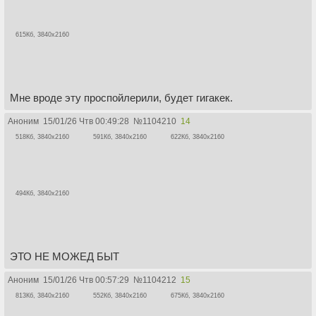
615Кб, 3840x2160
Мне вроде эту проспойлерили, будет гигакек.
Аноним
15/01/26 Чтв 00:49:28
№
1104210
14
518Кб, 3840x2160
591Кб, 3840x2160
622Кб, 3840x2160
494Кб, 3840x2160
ЭТО НЕ МОЖЕД БЫТ
Аноним
15/01/26 Чтв 00:57:29
№
1104212
15
813Кб, 3840x2160
552Кб, 3840x2160
675Кб, 3840x2160