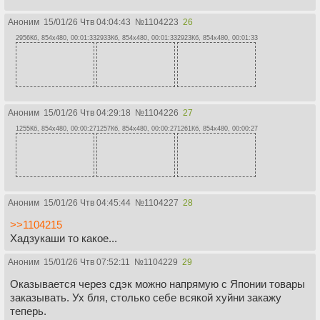
Аноним
15/01/26 Чтв 04:04:43
№
1104223
26
2956Кб, 854x480, 00:01:33
2933Кб, 854x480, 00:01:33
2923Кб, 854x480, 00:01:33
Аноним
15/01/26 Чтв 04:29:18
№
1104226
27
1255Кб, 854x480, 00:00:27
1257Кб, 854x480, 00:00:27
1261Кб, 854x480, 00:00:27
Аноним
15/01/26 Чтв 04:45:44
№
1104227
28
>>1104215
Хадзукаши то какое...
Аноним
15/01/26 Чтв 07:52:11
№
1104229
29
Оказывается через сдэк можно напрямую с Японии товары
заказывать. Ух бля, столько себе всякой хуйни закажу
теперь.