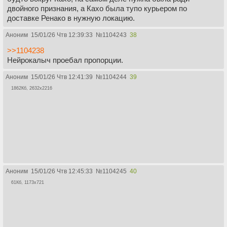
двойного признания, а Кахо была тупо курьером по
доставке Ренако в нужную локацию.
Аноним
15/01/26 Чтв 12:39:33
№
1104243
38
>>1104238
Нейрокалыч проебал пропорции.
Аноним
15/01/26 Чтв 12:41:39
№
1104244
39
1862Кб, 2632x2216
Аноним
15/01/26 Чтв 12:45:33
№
1104245
40
61Кб, 1173x721