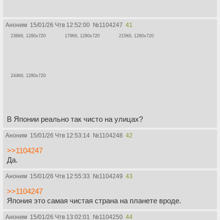
Аноним
15/01/26 Чтв 12:52:00
№
1104247
41
236Кб, 1280x720
179Кб, 1280x720
215Кб, 1280x720
244Кб, 1280x720
В Японии реально так чисто на улицах?
Аноним
15/01/26 Чтв 12:53:14
№
1104248
42
>>1104247
Да.
Аноним
15/01/26 Чтв 12:55:33
№
1104249
43
>>1104247
Япония это самая чистая страна на планете вроде.
Аноним
15/01/26 Чтв 13:02:01
№
1104250
44