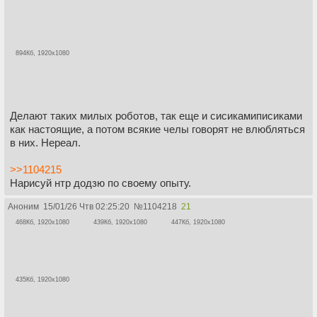
894Кб, 1920x1080
Делают таких милых роботов, так еще и сисикамиписиками
как настоящие, а потом всякие челы говорят не влюбляться
в них. Нереал.
>>1104215
Нарисуй нтр додзю по своему опыту.
Аноним
15/01/26 Чтв 02:25:20
№
1104218
21
468Кб, 1920x1080
439Кб, 1920x1080
447Кб, 1920x1080
435Кб, 1920x1080