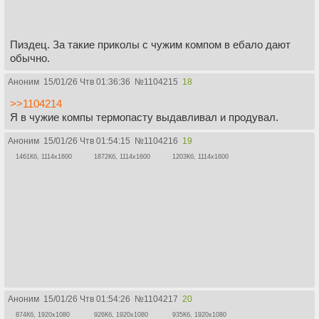
Пиздец. За такие приколы с чужим компом в ебало дают
обычно.
Аноним
15/01/26 Чтв 01:36:36
№
1104215
18
>>1104214
Я в чужие компы термопасту выдавливал и продувал.
Аноним
15/01/26 Чтв 01:54:15
№
1104216
19
1461Кб, 1114x1600
1872Кб, 1114x1600
1203Кб, 1114x1600
Аноним
15/01/26 Чтв 01:54:26
№
1104217
20
874Кб, 1920x1080
926Кб, 1920x1080
935Кб, 1920x1080