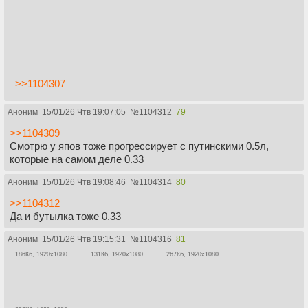
>>1104307
Аноним
15/01/26 Чтв 19:07:05
№
1104312
79
>>1104309
Смотрю у япов тоже прогрессирует с путинскими 0.5л,
которые на самом деле 0.33
Аноним
15/01/26 Чтв 19:08:46
№
1104314
80
>>1104312
Да и бутылка тоже 0.33
Аноним
15/01/26 Чтв 19:15:31
№
1104316
81
186Кб, 1920x1080
131Кб, 1920x1080
267Кб, 1920x1080