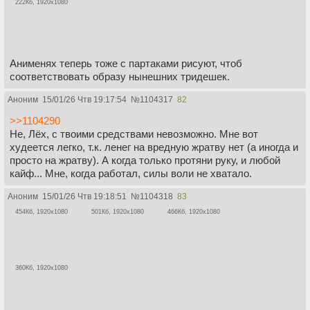
222Кб, 1920x1080
Анименях теперь тоже с партаками рисуют, чтоб
соответствовать образу нынешних тридешек.
Аноним
15/01/26 Чтв 19:17:54
№
1104317
82
>>1104290
Не, Лёх, с твоими средствами невозможно. Мне вот
худеется легко, т.к. ленег на вредную жратву нет (а иногда и
просто на жратву). А когда только протяни руку, и любой
кайф... Мне, когда работал, силы воли не хватало.
Аноним
15/01/26 Чтв 19:18:51
№
1104318
83
454Кб, 1920x1080
501Кб, 1920x1080
466Кб, 1920x1080
360Кб, 1920x1080