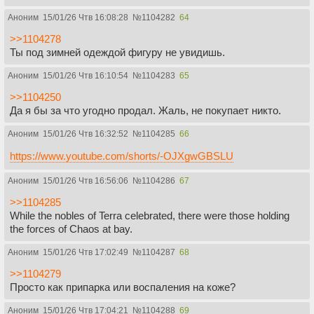
Аноним
15/01/26 Чтв 16:08:28
№
1104282
64
>>1104278
Ты под зимней одеждой фигуру не увидишь.
Аноним
15/01/26 Чтв 16:10:54
№
1104283
65
>>1104250
Да я бы за что угодно продал. Жаль, не покупает никто.
Аноним
15/01/26 Чтв 16:32:52
№
1104285
66
https://www.youtube.com/shorts/-OJXgwGBSLU
Аноним
15/01/26 Чтв 16:56:06
№
1104286
67
>>1104285
While the nobles of Terra celebrated, there were those holding
the forces of Chaos at bay.
Аноним
15/01/26 Чтв 17:02:49
№
1104287
68
>>1104279
Просто как припарка или воспаления на коже?
Аноним
15/01/26 Чтв 17:04:21
№
1104288
69