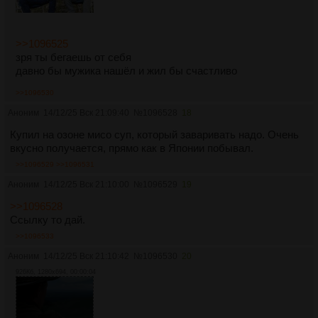
>>1096525
зря ты бегаешь от себя
давно бы мужика нашёл и жил бы счастливо
>>1096530
Аноним
14/12/25 Вск 21:09:40
№
1096528
18
Купил на озоне мисо суп, который заваривать надо. Очень
вкусно получается, прямо как в Японии побывал.
>>1096529
>>1096531
Аноним
14/12/25 Вск 21:10:00
№
1096529
19
>>1096528
Ссылку то дай.
>>1096533
Аноним
14/12/25 Вск 21:10:42
№
1096530
20
926Кб, 1280x694, 00:00:04