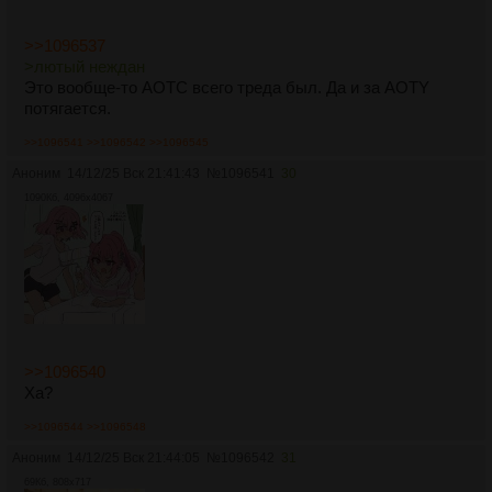
>>1096537
>лютый неждан
Это вообще-то АОТС всего треда был. Да и за AOTY
потягается.
>>1096541
>>1096542
>>1096545
Аноним
14/12/25 Вск 21:41:43
№
1096541
30
1090Кб, 4096x4067
>>1096540
Ха?
>>1096544
>>1096548
Аноним
14/12/25 Вск 21:44:05
№
1096542
31
69Кб, 808x717