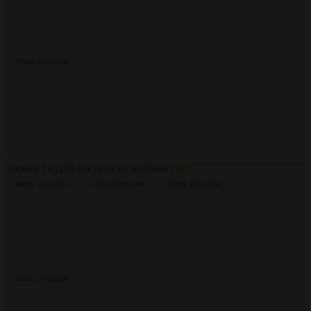
455Кб, 1724x1768
Аноним
14/12/25 Вск 22:18:30
№
1096561
50
490Кб, 1914x1923
471Кб, 1905x2026
420Кб, 1726x1763
766Кб, 1876x3186