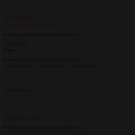
>>1096564
>>1096567
>>1096615
>>1096759
Аноним
14/12/25 Вск 23:36:26
№
1096567
56
>>1096566
База.
Аноним
14/12/25 Вск 23:40:10
№
1096568
57
192Кб, 1920x1080
197Кб, 1920x1080
285Кб, 1920x1080
198Кб, 1920x1080
>>1096569
>>1096570
Аноним
14/12/25 Вск 23:41:26
№
1096569
58