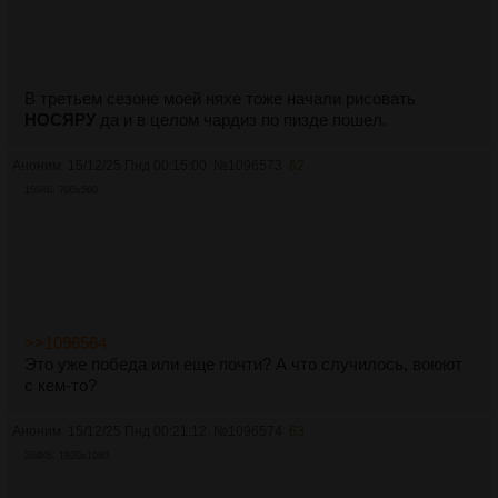
В третьем сезоне моей няхе тоже начали рисовать
НОСЯРУ
да и в целом чардиз по пизде пошел.
Аноним
15/12/25 Пнд 00:15:00
№
1096573
62
159Кб, 700x560
>>1096564
Это уже победа или еще почти? А что случилось, воюют
с кем-то?
Аноним
15/12/25 Пнд 00:21:12
№
1096574
63
264Кб, 1920x1080