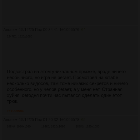
Аноним
15/12/25 Пнд 00:34:41
№
1096576
64
2247Кб, 1920x1080
Подзастрял на этом уникальном прыжке, вроде ничего
необычного, но игра не регает. Посмотрел на ютабе
несколько видосов, там тоже никаких секретов и ничего
особенного, но у челов регает, а у меня нет. Странная
хуйня, сегодня почти час пытался сделать один этот
трюк.
>>1096584
Аноним
15/12/25 Пнд 01:20:32
№
1096578
65
198Кб, 1920x1080
184Кб, 1920x1080
182Кб, 1920x1080