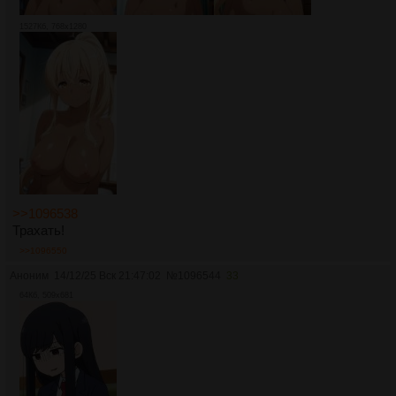
1527Кб, 768x1280
>>1096538
Трахать!
>>1096550
Аноним
14/12/25 Вск 21:47:02
№
1096544
33
64Кб, 509x681