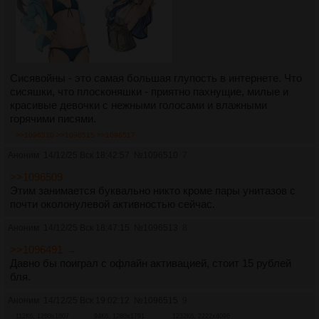
Сисявойны - это самая большая глупость в интернете. Что
сисяшки, что плосконяшки - приятно пахнущие, милые и
красивые девочки с нежными голосами и влажными
горячими писями.
>>1096510
>>1096515
>>1096517
Аноним
14/12/25 Вск 18:42:57
№
1096510
7
>>1096509
Этим занимается буквально никто кроме пары унитазов с
почти околонулевой активностью сейчас.
Аноним
14/12/25 Вск 18:47:15
№
1096513
8
>>1096491 →
Давно бы поиграл с офлайн активацией, стоит 15 рублей
бля.
Аноним
14/12/25 Вск 19:02:12
№
1096515
9
112Кб, 1280x1807
94Кб, 1280x1791
1232Кб, 2222x4096