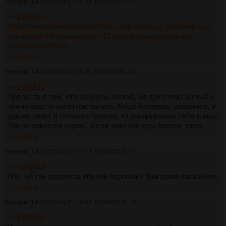
Аноним
14/12/25 Вск 21:15:14
№
1096533
23
>>1096529
https://www.ozon.ru/product/miso-sup-bystrogo-prigotovleniya-
marukome-ikkyusan-assorti-12-portsiy-yaponskaya-eda-
1h241g-542794037
>>1096535
Аноним
14/12/25 Вск 21:17:01
№
1096534
24
>>1096531
Прелесть в том, что он очень лёгкий, но при этом сытный и
нужно просто кипятком залить. Когда болеешь, например, и
еда не лезет и готовить тяжело, то завариваешь себе и ешь.
После алкоголя хорош. Если тяжёлой еды переел тоже.
>>1096536
Аноним
14/12/25 Вск 21:17:23
№
1096535
25
>>1096533
Лол, чё так дорого за ебучий порошок? Там даже лапши нет.
>>1096536
Аноним
14/12/25 Вск 21:18:53
№
1096536
26
>>1096534