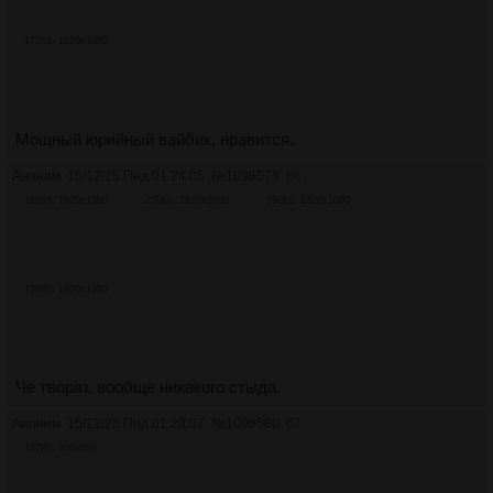
172Кб, 1920x1080
Мощный юрийный вайбик, нравится.
Аноним
15/12/25 Пнд 01:24:05
№
1096579
66
186Кб, 1920x1080
250Кб, 1920x1080
190Кб, 1920x1080
176Кб, 1920x1080
Че творят, вообще никакого стыда.
Аноним
15/12/25 Пнд 01:28:07
№
1096580
67
187Кб, 850x850