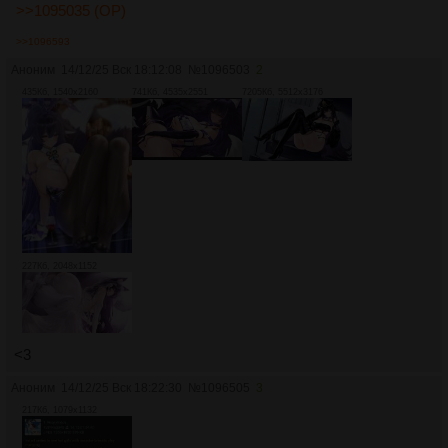
>>1095035 (OP)
>>1096593
Аноним
14/12/25 Вск 18:12:08
№
1096503
2
435Кб, 1540x2160
741Кб, 4535x2551
7205Кб, 5512x3176
227Кб, 2048x1152
<3
Аноним
14/12/25 Вск 18:22:30
№
1096505
3
217Кб, 1079x1132