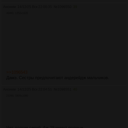
Аноним
14/12/25 Вск 22:00:35
№
1096550
39
484Кб, 1352x1920
>>1096543
Дамэ. Сестры предпочитают андерейдж мальчиков.
Аноним
14/12/25 Вск 22:04:51
№
1096551
40
232Кб, 1920x1080
Чет долгие серий. Аж 29 минут полные.