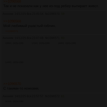
>>1096568
Так и не показали как у нее из-под ребер выпирает живот.
Аноним
14/12/25 Вск 23:45:54
№
1096570
59
>>1096568
Мой любимый ушастый гоблин.
>>1096571
Аноним
14/12/25 Вск 23:47:08
№
1096571
60
108Кб, 1920x1080
121Кб, 1920x1080
144Кб, 1920x1080
144Кб, 1920x1080
>>1096570
С такими-то ножками.
Аноним
14/12/25 Вск 23:57:57
№
1096572
61
963Кб, 1920x1080