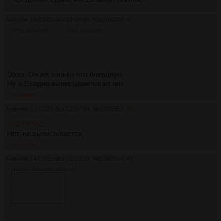
Аноним
14/12/25 Вск 22:06:35
№
1096552
41
217Кб, 1920x1080
211Кб, 1920x1080
Ээээ. Он же только что блеванул.
Ну и Ехидна выписывается из нях.
>>1096553
Аноним
14/12/25 Вск 22:07:03
№
1096553
42
>>1096552
Нет, не выписывается.
>>1096554
Аноним
14/12/25 Вск 22:10:23
№
1096554
43
14828Кб, 1920x1080, 00:00:27