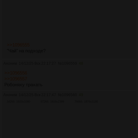
>>1096555
"Чай" на подходе?
Аноним
14/12/25 Вск 22:17:27
№
1096559
48
>>1096556
>>1096557
Робоняху трахать
Аноним
14/12/25 Вск 22:17:47
№
1096560
49
342Кб, 1920x1080
672Кб, 1916x1599
766Кб, 1876x3186