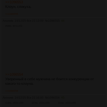
>>1096553
Клоун, спокуха.
>>1096555
Аноним
14/12/25 Вск 22:13:09
№
1096555
44
856Кб, 867x1200
>>1096554
Уверенный в себе мужчина не боится конкуренции от
какого-то клоуна.
>>1096558
Аноним
14/12/25 Вск 22:16:00
№
1096556
45
419Кб, 1920x1080
347Кб, 1920x1080
351Кб, 1920x1080