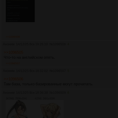
>>1096506
Аноним
14/12/25 Вск 18:26:10
№
1096506
4
>>1096505
Что-то на английском опять.
>>1096507
Аноним
14/12/25 Вск 18:32:02
№
1096507
5
>>1096506
Там база, только базированные могут прочитать.
Аноним
14/12/25 Вск 18:36:38
№
1096509
6
3478Кб, 2508x3541
422Кб, 2481x3508