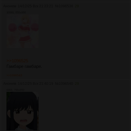
Аноним
14/12/25 Вск 21:23:21
№
1096538
28
300Кб, 850x888
>>1096525
Гамбаре гамбаре.
>>1096543
Аноним
14/12/25 Вск 21:40:19
№
1096540
29
99Кб, 796x950