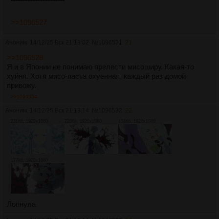
>>1096527
Аноним
14/12/25 Вск 21:13:02
№
1096531
21
>>1096528
Я и в Японии не понимаю прелести мисоширу. Какая-то
хуйня. Хотя мисо-паста охуенная, каждый раз домой
привожу.
>>1096534
Аноним
14/12/25 Вск 21:13:14
№
1096532
22
231Кб, 1920x1080
220Кб, 1920x1080
184Кб, 1920x1080
177Кб, 1920x1080
Лопнула