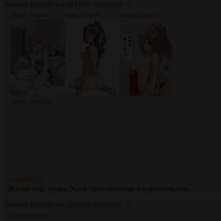
Аноним
14/12/25 Вск 19:17:47
№
1096516
10
1902Кб, 2508x3541
399Кб, 737x1039
1594Кб, 1157x1637
1333Кб, 1200x1400
>>1096515
Это не она, тупёх. Хотя тоже плоская и хорошенькая.
Аноним
14/12/25 Вск 19:24:40
№
1096517
11
481Кб, 667x1000