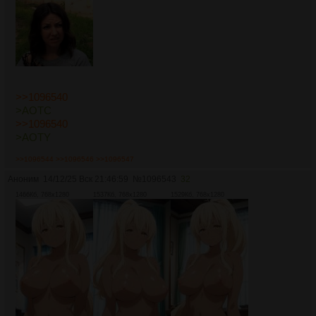
>>1096540
>АОТС
>>1096540
>AOTY
>>1096544
>>1096546
>>1096547
Аноним
14/12/25 Вск 21:46:59
№
1096543
32
1466Кб, 768x1280
1537Кб, 768x1280
1529Кб, 768x1280