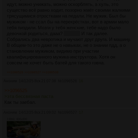
идут, можно унижать, можно оскорблять, а хуль, это
существо всё равно ходит, позорно жмёт своими жалкими
трясущимися отростками на педали. Не мужик. Был бы
мужиком - не ссал бы на перекрёстках, вот в армии мало
тебя пиздили. Мозги у тебя женские, тебе надо было
девочкой родиться, дааа?
ну дааа
И так далее.
Собрались два невротика и мучают друг друга. И машину.
В общем-то это даже не о навыках, не о знании пдд, а о
становлении мужиком, видимо при участии
квалифицированного мужика-инструктора. Хотя он
совсем не хочет быть батей для такого говна.
>>1096526
>>1096527
>>1096538
Аноним
14/12/25 Вск 21:07:38
№
1096526
16
>>1096525
>эта бессвязная паста
Как ты заебал.
Аноним
14/12/25 Вск 21:09:02
№
1096527
17
136Кб, 900x600