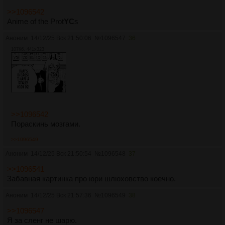
>>1096542
Anime of the Prot
YC
s
Аноним
14/12/25 Вск 21:50:06
№
1096547
36
107Кб, 441x323
>>1096542
Пораскинь мозгами.
>>1096549
Аноним
14/12/25 Вск 21:50:54
№
1096548
37
>>1096541
Забавная картинка про юри шлюховство коечно.
Аноним
14/12/25 Вск 21:57:36
№
1096549
38
>>1096547
Я за сленг не шарю.