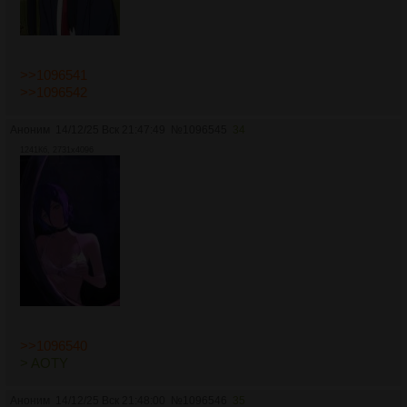
>>1096541
>>1096542
Аноним
14/12/25 Вск 21:47:49
№
1096545
34
1241Кб, 2731x4096
>>1096540
> AOTY
Аноним
14/12/25 Вск 21:48:00
№
1096546
35