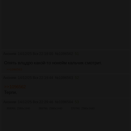
Аноним
14/12/25 Вск 22:19:00
№
1096562
51
Опять влцдро какой-то нонейм кальчик смотрит.
>>1096563
Аноним
14/12/25 Вск 22:19:44
№
1096563
52
>>1096562
Терпи.
Аноним
14/12/25 Вск 22:29:46
№
1096564
53
3680Кб, 2560x1440
3687Кб, 2560x1440
3707Кб, 2560x1440