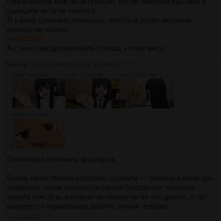
Про алкоголь мне не актуально, после тяжёлой еды мне в
принципе есть не хочется.
Я к нему спокойно отношусь, просто и особо вкусным
никогда не назову.
>>1096535
А с чего там должна быть лапша, это же мисо.
Аноним
14/12/25 Вск 21:21:28
№
1096537
27
170Кб, 1920x1080
215Кб, 1920x1080
234Кб, 1920x1080
189Кб, 1920x1080
Посмотрел половину фудкорта.
Очень качественно и хорошо сделали — обычно в жанр про
пиздящих тёлок стекаются самые бездарные чмонемэ
чманга хуесосы, которые не смогли ни во что другое, а тут
наконец-то нормальная работа, лютый неждан.
>>1096540