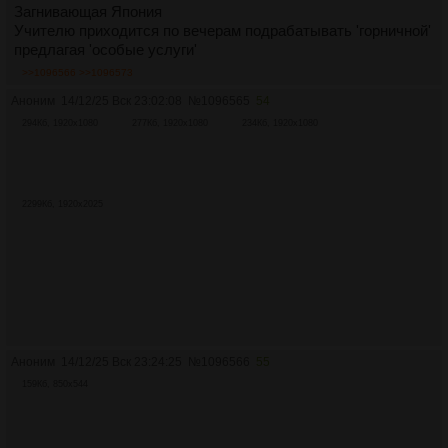
Загнивающая Япония
Учителю приходится по вечерам подрабатывать 'горничной'
предлагая 'особые услуги'
>>1096566
>>1096573
Аноним
14/12/25 Вск 23:02:08
№
1096565
54
294Кб, 1920x1080
277Кб, 1920x1080
234Кб, 1920x1080
2299Кб, 1920x2025
Аноним
14/12/25 Вск 23:24:25
№
1096566
55
159Кб, 850x544