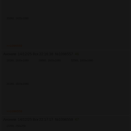
350Кб, 1920x1080
>>1096559
Аноним
14/12/25 Вск 22:16:38
№
1096557
46
181Кб, 1920x1080
266Кб, 1920x1080
325Кб, 1920x1080
341Кб, 1920x1080
>>1096559
Аноним
14/12/25 Вск 22:17:17
№
1096558
47
132Кб, 250x256