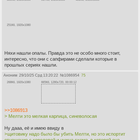
251Кб, 1920x1080
Няхи нашли опалы. Правда это не особо много стоит,
интересно, что они с сапфирами сделали которые в
прошлых сериях нашли.
Аноним
29/10/25 Срд 13:20:22
№
1086954
75
268Кб, 1920x1080
665Кб, 1280x720, 00:00:12
>>1086913
> Мелти это мелкая карлица, синеволосая
Ну дааа, её и имею ввиду в
>щитовику надо было бы убить Мелти, но это испортит
отношение с королевой и нужна схема, в которой она