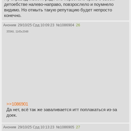
детоебстве налево-направо, повзрослело и поумнело
видимо. Но отмыть такую репутацию будет непросто
конечно.
Аноним
29/10/25 Срд 10:09:23
№
1086904
26
355Кб, 1145x2048
>>1086901
Да нет, всё так же заваливается итт поплакаться из-за
доек.
Аноним
29/10/25 Срд 10:13:23
№
1086905
27