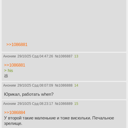
>>1086881
Аноним
29/10/25 Срд 04:47:26
№
1086887
13
>>1086881
> his
💩
Аноним
29/10/25 Срд 08:07:09
№
1086888
14
Юрикал, работать when?
Аноним
29/10/25 Срд 08:23:17
№
1086889
15
>>1086884
У второй такие маленькие и тоже висюльки. Печальное
зрелище.