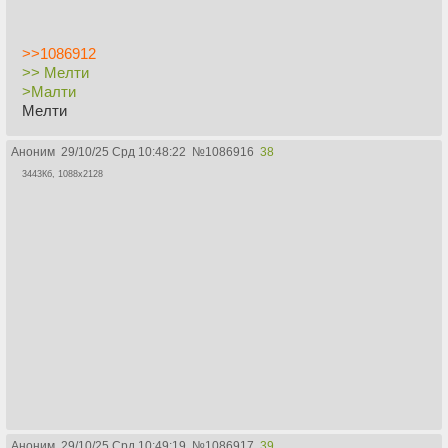
>>1086912
>> Мелти
>Малти
Мелти
Аноним
29/10/25 Срд 10:48:22
№
1086916
38
3443Кб, 1088x2128
Аноним
29/10/25 Срд 10:49:19
№
1086917
39