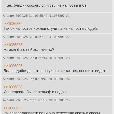
Кек, блядик скозлился и стучит на посты в бэ.
Аноним
29/10/25 Срд 09:55:40
№
1086897
21
>>1086896
Так он на постов хохлов стучит, а не на посты людей.
Аноним
29/10/25 Срд 09:57:28
№
1086898
22
>>1086895
Намыл бы с ней золотишка?
Аноним
29/10/25 Срд 09:57:44
№
1086899
23
>>1086896
Лол, педоблядь чето про ук рф заикается, спешите видеть
Аноним
29/10/25 Срд 09:59:48
№
1086900
24
>>1086898
Исследовал бы её рельеф и недра.
Аноним
29/10/25 Срд 10:01:59
№
1086901
25
>>1086899
Ну справедливости ради оно перестало орать о своем