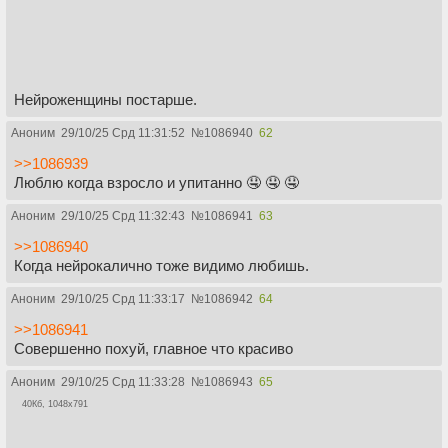
Нейроженщины постарше.
Аноним
29/10/25 Срд 11:31:52
№
1086940
62
>>1086939
Люблю когда взросло и упитанно 🤤 🤤 🤤
Аноним
29/10/25 Срд 11:32:43
№
1086941
63
>>1086940
Когда нейрокалично тоже видимо любишь.
Аноним
29/10/25 Срд 11:33:17
№
1086942
64
>>1086941
Совершенно похуй, главное что красиво
Аноним
29/10/25 Срд 11:33:28
№
1086943
65
40Кб, 1048x791