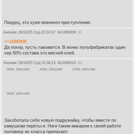
Пиздец, это хуже военного преступления.
Аноним
29/10/25 Срд 10:24:37
№
1086909
31
>>1086908
Да похер, пусть лакомится. В ихних полуфабрикатах один
хер 50% состава это мясной клей.
Аноним
29/10/25 Срд 10:36:13
№
1086910
32
292Кб, 1920x1080
291Кб, 1920x1080
227Кб, 1920x1080
281Кб, 1920x1080
Захоботала себе новую подружайку, чтобы вместе по
камушкам переться. Наги таким макаром к своей работе
половину их класса припахает.