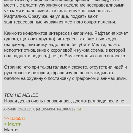
местные власти узурпируют население несправедливыми
указами и налогами и эти власти нужно поменять на
Рафталию. Сразу же, на улице, подкатывают
заинтересованные чуваки из местного сопротивления.
Каких-то конфликтов интересов (например, Рафталия хочет
одного, щитовик другого), интересных сюжетных ходов
(например, щитовику надо было бы убить Мелти, но это
испортит отношение с королевой и нужна схема, в которой
она падает в водопад) нет, всё максимально тупо и плоско.
Странно, что при таком галимом сюжете, отсутствии идей и
рукожопости авторши, франшизу решено закидывать
баблом на охуенную постановку с графоном и анимациями.
ТЕМ НЕ МЕНЕЕ
Новая девка очень понравилась, досмотрел ради неё и не
пожалел, в конце сносная пизделка.
Аноним
29/10/25 Срд 10:44:04
№
1086912
34
В аниме нет типичных японских пошлостей про гарем
блядей и чмо на ГГ.
>>1086911
Вообще, щитовик ментально вышел из школьного возраста
> Мелти
и весьма уверенно погоняет своими хомяками, смотреть
Малти