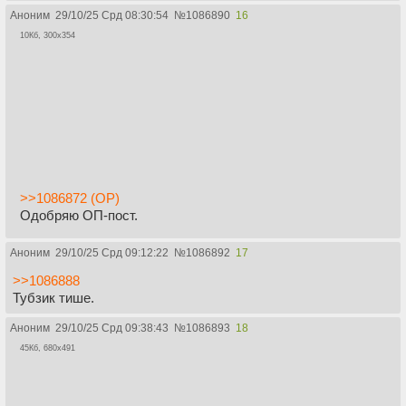
Аноним
29/10/25 Срд 08:30:54
№
1086890
16
10Кб, 300x354
>>1086872 (OP)
Одобряю ОП-пост.
Аноним
29/10/25 Срд 09:12:22
№
1086892
17
>>1086888
Тубзик тише.
Аноним
29/10/25 Срд 09:38:43
№
1086893
18
45Кб, 680x491