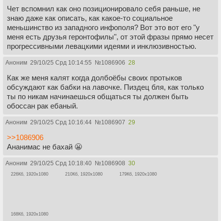
Чет вспомнил как оно позиционировало себя раньше, не
знаю даже как описать, как какое-то социальное
меньшинство из западного инфополя? Вот это вот его "у
меня есть друзья геронтофилы", от этой фразы прямо несет
прогрессивными левацкими идеями и инклюзивностью.
Аноним
29/10/25 Срд 10:14:55
№
1086906
28
Как же меня калят когда долбоёбы своих протыков
обсуждают как бабки на лавочке. Пиздец бля, как только
ты по никам начинаешься общаться ты должен быть
обоссан рак ебаный.
Аноним
29/10/25 Срд 10:16:44
№
1086907
29
>>1086906
Ананимас не бахай 😬
Аноним
29/10/25 Срд 10:18:40
№
1086908
30
226Кб, 1920x1080
210Кб, 1920x1080
179Кб, 1920x1080
168Кб, 1920x1080