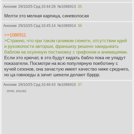
приятно.
Аноним
29/10/25 Срд 10:44:28
№
1086913
35
Мелти это мелкая карлица, синеволосая
Аноним
29/10/25 Срд 10:45:14
№
1086914
36
>>1086911
>Странно, что при таком галимом сюжете, отсутствии идей
и рукожопости авторши, франшизу решено закидывать
баблом на охуенную постановку с графоном и анимациями.
Если это хрючат, в это будут кидать бабло пока не упадут
показатели. Посмотри на всю популярную поеботину с
кучей сезонов, она зачастую имеет качество ниже среднего,
но ца говноеды а зачит шекели делают брррр.
Аноним
29/10/25 Срд 10:46:43
№
1086915
37
287Кб, 420x562