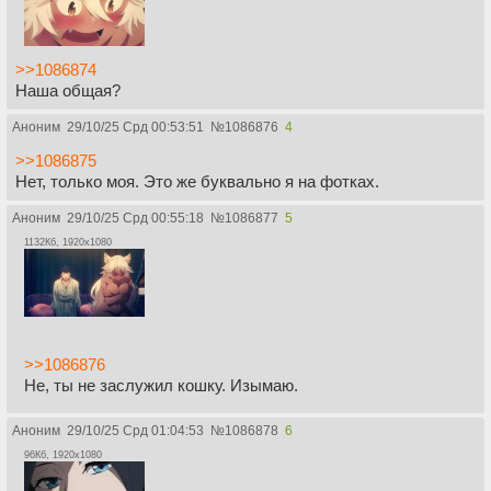
>>1086874
Наша общая?
Аноним
29/10/25 Срд 00:53:51
№
1086876
4
>>1086875
Нет, только моя. Это же буквально я на фотках.
Аноним
29/10/25 Срд 00:55:18
№
1086877
5
1132Кб, 1920x1080
>>1086876
Не, ты не заслужил кошку. Изымаю.
Аноним
29/10/25 Срд 01:04:53
№
1086878
6
96Кб, 1920x1080