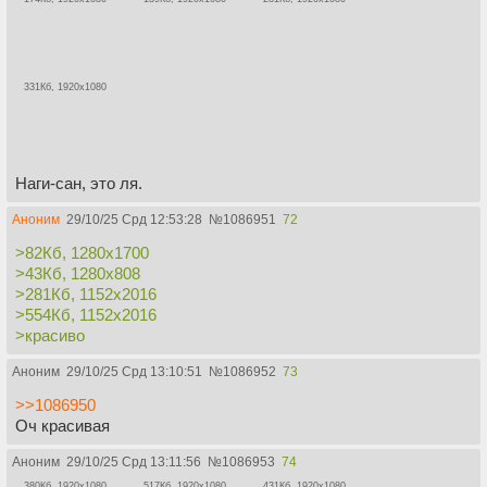
331Кб, 1920x1080
Наги-сан, это ля.
Аноним
29/10/25 Срд 12:53:28
№
1086951
72
>82Кб, 1280x1700
>43Кб, 1280x808
>281Кб, 1152x2016
>554Кб, 1152x2016
>красиво
Аноним
29/10/25 Срд 13:10:51
№
1086952
73
>>1086950
Оч красивая
Аноним
29/10/25 Срд 13:11:56
№
1086953
74
380Кб, 1920x1080
517Кб, 1920x1080
431Кб, 1920x1080