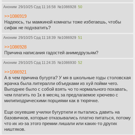
Аноним
29/10/25 Срд 11:16:58
№
1086928
50
>>1086919
Надеюсь, ты мамкиной комнаты тоже избегаешь, чтобы
сифак не подхватить?
Аноним
29/10/25 Срд 11:18:39
№
1086929
51
>>1086928
Причина написания гадостей анимедрузьям?
Аноним
29/10/25 Срд 11:24:35
№
1086930
52
>>1086921
А в чем причина бугурта? У мя в школьные годы столовская
жрачка была литералли объедками из хуй пойми чего.
Выгоднее было с собой взять чо то нормального похавать,
чем платить по 1к в месяц за предлагаемое хрючево с
милипиздрическими порциями как в тюрячке.
Еще охуевшие училки бугуртили и пытались давить на
базовичков, которые отказывались платно питаться, потому
что их из-за этого премии лишали или каких-то других
ништяков.