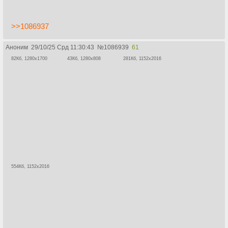
>>1086937
Аноним
29/10/25 Срд 11:30:43
№
1086939
61
82Кб, 1280x1700
43Кб, 1280x808
281Кб, 1152x2016
554Кб, 1152x2016