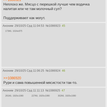
Неплохо же. Мясцо с пюрешкой лучше чем водичка
налитая или че там молочный суп?
Поддерживают как могут.
Аноним
29/10/25 Срд 11:04:53
№
1086923
45
173Кб, 1024x875
Аноним
29/10/25 Срд 11:06:25
№
1086924
46
>>1086920
Рури и сама повышенной мясистости так-то.
Аноним
29/10/25 Срд 11:11:13
№
1086925
47
261Кб, 1920x1080
227Кб, 1920x1080
302Кб, 1920x1080