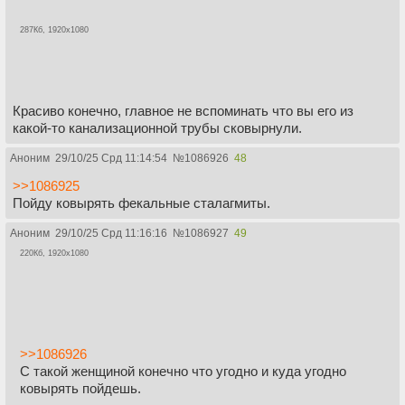
287Кб, 1920x1080
Красиво конечно, главное не вспоминать что вы его из
какой-то канализационной трубы сковырнули.
Аноним
29/10/25 Срд 11:14:54
№
1086926
48
>>1086925
Пойду ковырять фекальные сталагмиты.
Аноним
29/10/25 Срд 11:16:16
№
1086927
49
220Кб, 1920x1080
>>1086926
С такой женщиной конечно что угодно и куда угодно
ковырять пойдешь.