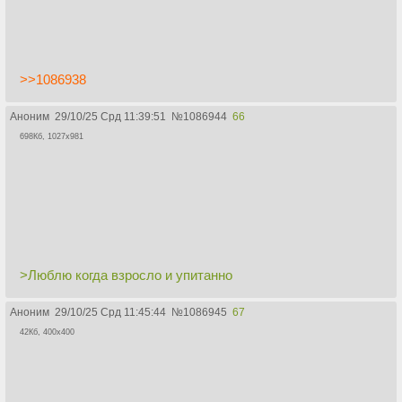
>>1086938
Аноним
29/10/25 Срд 11:39:51
№
1086944
66
698Кб, 1027x981
>Люблю когда взросло и упитанно
Аноним
29/10/25 Срд 11:45:44
№
1086945
67
42Кб, 400x400