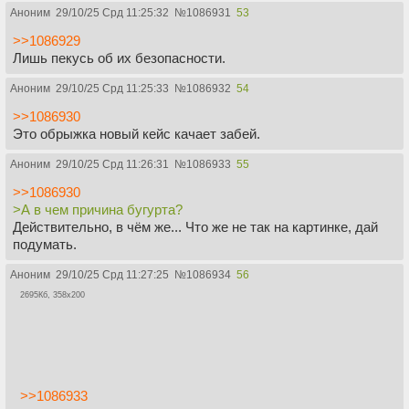
Аноним
29/10/25 Срд 11:25:32
№
1086931
53
>>1086929
Лишь пекусь об их безопасности.
Аноним
29/10/25 Срд 11:25:33
№
1086932
54
>>1086930
Это обрыжка новый кейс качает забей.
Аноним
29/10/25 Срд 11:26:31
№
1086933
55
>>1086930
>А в чем причина бугурта?
Действительно, в чём же... Что же не так на картинке, дай
подумать.
Аноним
29/10/25 Срд 11:27:25
№
1086934
56
2695Кб, 358x200
>>1086933