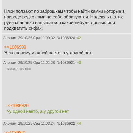
Няхи ползают по заброшкам чтобы найти камни которые в
природе редко сами по себе образуются. Надеюсь в этих
руинах нельзя надышаться какой-нибудь дрянью или
подхватить сифак.
Аноним
29/10/25 Срд 11:00:32
№
1086920
42
>>1086908
Ясно почему у одной наето, а у другой нет.
Аноним
29/10/25 Срд 11:01:28
№
1086921
43
1496Кб, 1500x1000
>>1086920
>у одной наето, а у другой нет
Аноним
29/10/25 Срд 11:03:24
№
1086922
44
>>1086921