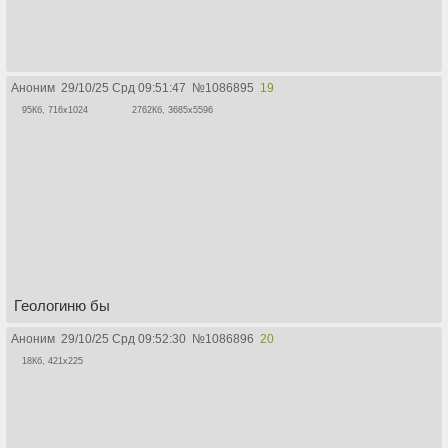
Аноним
29/10/25 Срд 09:51:47
№
1086895
19
95Кб, 716x1024
2762Кб, 3685x5596
Геологиню бы
Аноним
29/10/25 Срд 09:52:30
№
1086896
20
18Кб, 421x225