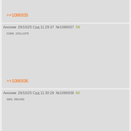
>>1086935
Аноним
29/10/25 Срд 11:29:37
№
1086937
59
216Кб, 1051x1076
>>1086936
Аноним
29/10/25 Срд 11:30:28
№
1086938
60
34Кб, 560x560