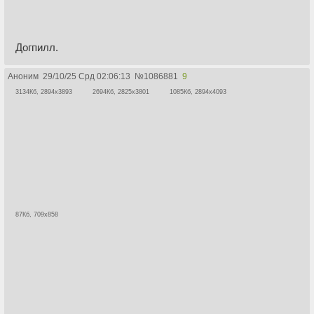
Догпилл.
Аноним
29/10/25 Срд 02:06:13
№
1086881
9
3134Кб, 2894x3893
2694Кб, 2825x3801
1085Кб, 2894x4093
87Кб, 709x858