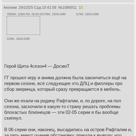
Аноним
29/10/25 Срд 10:41:58
№
1086911
33
7855Кб, 1280x704, 00:00:10
170Кб, 1920x1080
117Кб, 1920x1080
210Кб, 1920x1080
Герой Щита 4сезон4 — ДосмоТ
ГГ прошел игру и анима должна была закончиться ещё на
первом сезоне, всё следующее это ДЛЦ и филлеры про
сбор зверинца, который сразу превращается в мебель.
Они же ехали на родину Рафталии, и, по дороге, на пол
сезона, заскочили в какую-то страну решать проблемы
блохастых близнецов — эти 02-05 серии я бы вообще
скипнул.
В 06 серии они, наконец, высадились на остров Рафталии и,
за пять минут оценив обстановку, пришли к выводу, что