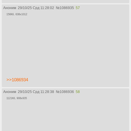
Аноним
29/10/25 Срд 11:28:02
№
1086935
57
156Кб, 638x1012
>>1086934
Аноним
29/10/25 Срд 11:28:38
№
1086936
58
1121Кб, 908x935