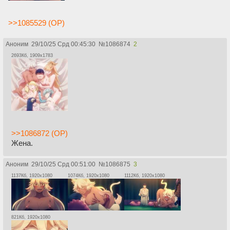
>>1085529 (OP)
Аноним
29/10/25 Срд 00:45:30
№
1086874
2
2693Кб, 1909x1783
>>1086872 (OP)
Жена.
Аноним
29/10/25 Срд 00:51:00
№
1086875
3
1137Кб, 1920x1080
1074Кб, 1920x1080
1112Кб, 1920x1080
821Кб, 1920x1080