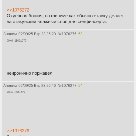
>>1076272
Охуенная богиня, но говниме как обычно ставку делает
на отакунский влажный слоп для селфинсерта.
Аноним
02/09/25 Втр 23:25:20
№
1076276
53
99Кб, 1106x575
неиронично поржавел
Аноним
02/09/25 Втр 23:26:46
№
1076277
54
78Кб, 604x427
>>1076276