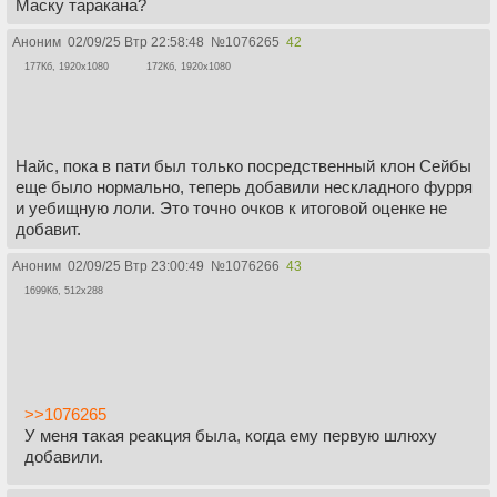
Маску таракана?
Аноним
02/09/25 Втр 22:58:48
№
1076265
42
177Кб, 1920x1080
172Кб, 1920x1080
Найс, пока в пати был только посредственный клон Сейбы
еще было нормально, теперь добавили нескладного фурря
и уебищную лоли. Это точно очков к итоговой оценке не
добавит.
Аноним
02/09/25 Втр 23:00:49
№
1076266
43
1699Кб, 512x288
>>1076265
У меня такая реакция была, когда ему первую шлюху
добавили.