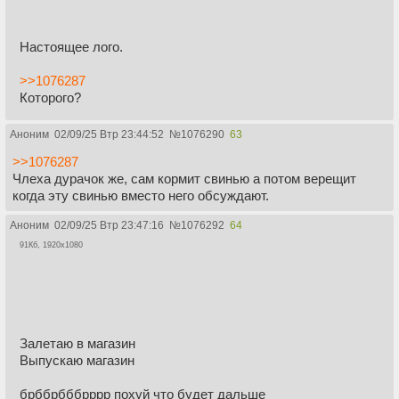
Настоящее лого.
>>1076287
Которого?
Аноним
02/09/25 Втр 23:44:52
№
1076290
63
>>1076287
Члеха дурачок же, сам кормит свинью а потом верещит
когда эту свинью вместо него обсуждают.
Аноним
02/09/25 Втр 23:47:16
№
1076292
64
91Кб, 1920x1080
Залетаю в магазин
Выпускаю магазин
брббрбббрррр похуй что будет дальше