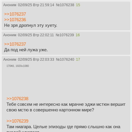
Аноним
02/09/25 Втр 21:59:14
№
1076238
15
>>1076237
>>1076236
Не зря дропнул эту хуету.
Аноним
02/09/25 Втр 22:02:11
№
1076239
16
>>1076237
Да под ней лужа уже.
Аноним
02/09/25 Втр 22:03:33
№
1076240
17
170Кб, 1920x1080
>>1076238
Тебе совсем не интересно как мрачне эджи мстюн вершит
свою мстю в совершенно картонном мире?
>>1076239
Там ниагара. Целые эпизоды где прямо слышно как она