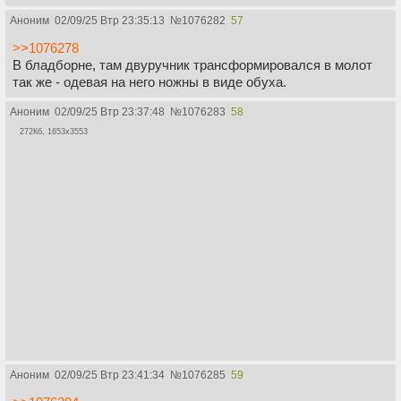
Аноним
02/09/25 Втр 23:35:13
№
1076282
57
>>1076278
В бладборне, там двуручник трансформировался в молот
так же - одевая на него ножны в виде обуха.
Аноним
02/09/25 Втр 23:37:48
№
1076283
58
272Кб, 1653x3553
Аноним
02/09/25 Втр 23:41:34
№
1076285
59