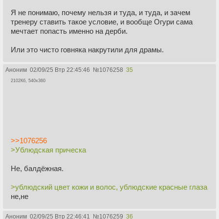
Я не понимаю, почему нельзя и туда, и туда, и зачем
тренеру ставить такое условие, и вообще Огури сама
мечтает попасть именно на дерби.
Или это чисто говняка накрутили для драмы.
Аноним
02/09/25 Втр 22:45:46
№
1076258
35
2102Кб, 540x360
>>1076256
>Ублюдская прическа
Не, балдёжная.
>ублюдский цвет кожи и волос, ублюдские красные глаза
не,не
Аноним
02/09/25 Втр 22:46:41
№
1076259
36