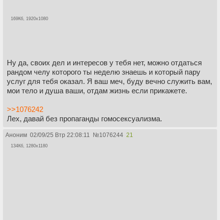
169Кб, 1920x1080
Ну да, своих дел и интересов у тебя нет, можно отдаться
рандом челу которого ты неделю знаешь и который пару
услуг для тебя оказал. Я ваш меч, буду вечно служить вам,
мои тело и душа ваши, отдам жизнь если прикажете.
>>1076242
Лех, давай без пропаганды гомосексуализма.
Аноним
02/09/25 Втр 22:08:11
№
1076244
21
134Кб, 1280x1180