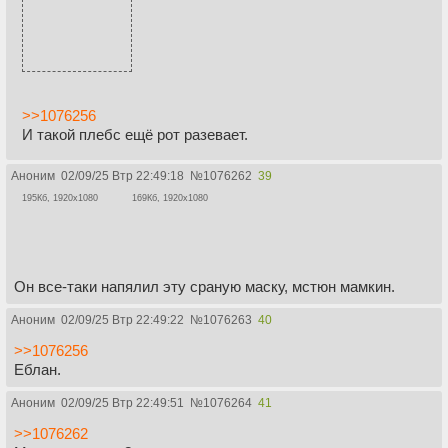
>>1076256
И такой плебс ещё рот разевает.
Аноним
02/09/25 Втр 22:49:18
№
1076262
39
195Кб, 1920x1080
169Кб, 1920x1080
Он все-таки напялил эту сраную маску, мстюн мамкин.
Аноним
02/09/25 Втр 22:49:22
№
1076263
40
>>1076256
Еблан.
Аноним
02/09/25 Втр 22:49:51
№
1076264
41
>>1076262