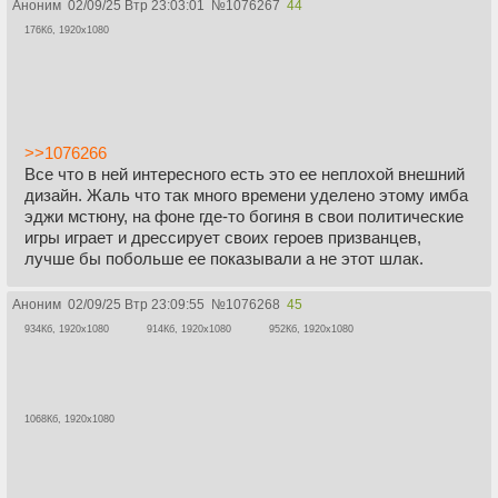
Аноним
02/09/25 Втр 23:03:01
№
1076267
44
176Кб, 1920x1080
>>1076266
Все что в ней интересного есть это ее неплохой внешний
дизайн. Жаль что так много времени уделено этому имба
эджи мстюну, на фоне где-то богиня в свои политические
игры играет и дрессирует своих героев призванцев,
лучше бы побольше ее показывали а не этот шлак.
Аноним
02/09/25 Втр 23:09:55
№
1076268
45
934Кб, 1920x1080
914Кб, 1920x1080
952Кб, 1920x1080
1068Кб, 1920x1080