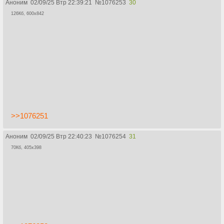
Аноним
02/09/25 Втр 22:39:21
№
1076253
30
126Кб, 600x842
>>1076251
Аноним
02/09/25 Втр 22:40:23
№
1076254
31
70Кб, 405x398