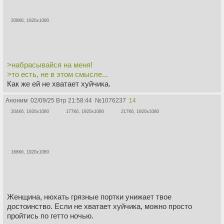
208Кб, 1920x1080
>набрасывайся на меня!
>то есть, не в этом смысле...
Как же ей не хватает хуйчика.
Аноним
02/09/25 Втр 21:58:44
№
1076237
14
204Кб, 1920x1080
177Кб, 1920x1080
217Кб, 1920x1080
168Кб, 1920x1080
Женщина, нюхать грязные портки унижает твое
достоинство. Если не хватает хуйчика, можно просто
пройтись по гетто ночью.