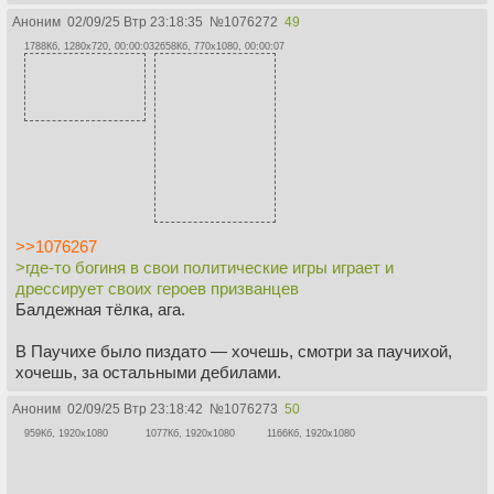
Аноним
02/09/25 Втр 23:18:35
№
1076272
49
1788Кб, 1280x720, 00:00:03
2658Кб, 770x1080, 00:00:07
>>1076267
>где-то богиня в свои политические игры играет и
дрессирует своих героев призванцев
Балдежная тёлка, ага.
В Паучихе было пиздато — хочешь, смотри за паучихой,
хочешь, за остальными дебилами.
Аноним
02/09/25 Втр 23:18:42
№
1076273
50
959Кб, 1920x1080
1077Кб, 1920x1080
1166Кб, 1920x1080