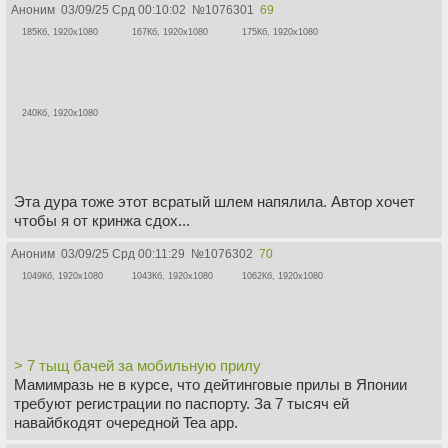
Аноним
03/09/25 Срд 00:10:02
№
1076301
69
185Кб, 1920x1080
167Кб, 1920x1080
175Кб, 1920x1080
240Кб, 1920x1080
Эта дура тоже этот всратый шлем напялила. Автор хочет
чтобы я от кринжа сдох...
Аноним
03/09/25 Срд 00:11:29
№
1076302
70
1049Кб, 1920x1080
1043Кб, 1920x1080
1062Кб, 1920x1080
> 7 тыщ бачей за мобильную прилу
Мамимразь не в курсе, что дейтинговые прилы в Японии
требуют регистрации по паспорту. За 7 тысяч ей
навайбкодят очередной Tea app.