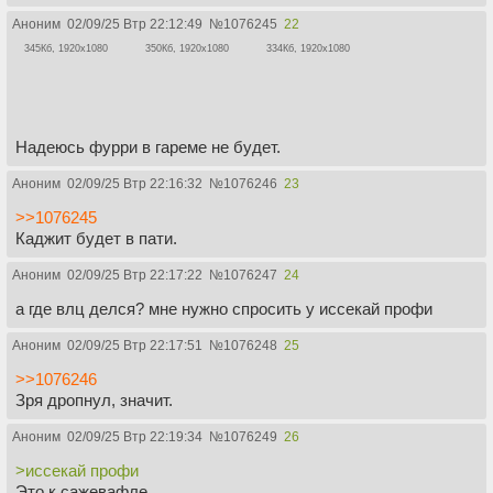
Аноним
02/09/25 Втр 22:12:49
№
1076245
22
345Кб, 1920x1080
350Кб, 1920x1080
334Кб, 1920x1080
Надеюсь фурри в гареме не будет.
Аноним
02/09/25 Втр 22:16:32
№
1076246
23
>>1076245
Каджит будет в пати.
Аноним
02/09/25 Втр 22:17:22
№
1076247
24
а где влц делся? мне нужно спросить у иссекай профи
Аноним
02/09/25 Втр 22:17:51
№
1076248
25
>>1076246
Зря дропнул, значит.
Аноним
02/09/25 Втр 22:19:34
№
1076249
26
>иссекай профи
Это к сажевафле.