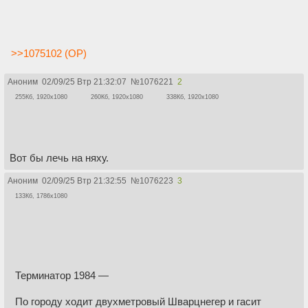
>>1075102 (OP)
Аноним
02/09/25 Втр 21:32:07
№
1076221
2
255Кб, 1920x1080
260Кб, 1920x1080
338Кб, 1920x1080
Вот бы лечь на няху.
Аноним
02/09/25 Втр 21:32:55
№
1076223
3
133Кб, 1786x1080
Терминатор 1984 —
По городу ходит двухметровый Шварцнегер и гасит