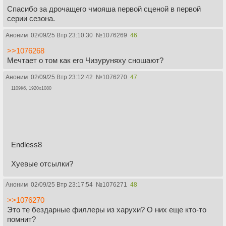
Спасибо за дрочащего чмояша первой сценой в первой
серии сезона.
Аноним
02/09/25 Втр 23:10:30
№
1076269
46
>>1076268
Мечтает о том как его Чизуруняху сношают?
Аноним
02/09/25 Втр 23:12:42
№
1076270
47
1109Кб, 1920x1080
Endless8
Хуевые отсылки?
Аноним
02/09/25 Втр 23:17:54
№
1076271
48
>>1076270
Это те бездарные филлеры из харухи? О них еще кто-то
помнит?