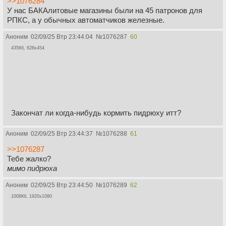
>>1076284
У нас БАКАлитовые магазины были на 45 патронов для
РПКС, а у обычных автоматчиков железные.
Аноним
02/09/25 Втр 23:44:04
№
1076287
60
435Кб, 628x454
Закончат ли когда-нибудь кормить пидрюху итт?
Аноним
02/09/25 Втр 23:44:37
№
1076288
61
>>1076287
Тебе жалко?
мимо пидрюха
Аноним
02/09/25 Втр 23:44:50
№
1076289
62
1008Кб, 1920x1080