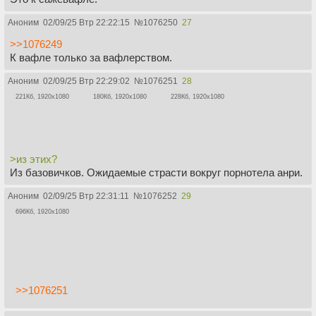
Аноним
02/09/25 Втр 22:22:15
№
1076250
27
>>1076249
К вафле только за вафлерством.
Аноним
02/09/25 Втр 22:29:02
№
1076251
28
221Кб, 1920x1080
180Кб, 1920x1080
228Кб, 1920x1080
>из этих?
Из базовичков. Ожидаемые страсти вокруг порнотела анри.
Аноним
02/09/25 Втр 22:31:11
№
1076252
29
696Кб, 1920x1080
>>1076251