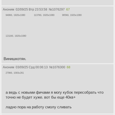
Аноним
02/09/25 Втр 23:53:58
№
1076297
67
949Кб, 1920x1080
1137Кб, 1920x1080
965Кб, 1920x1080
1211Кб, 1920x1080
Винишкотян.
Аноним
03/09/25 Срд 00:06:13
№
1076300
68
279Кб, 1093x261
а ведь с новыми фичами я могу кубок пересобрать что
точно не будет хуже. вот бы еще 40кв+
ладно пора на работу смолу сливать