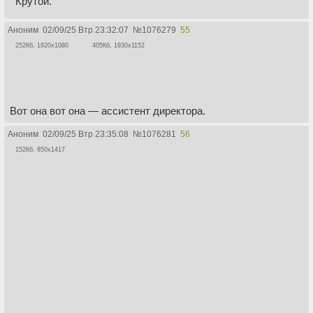
Крутой.
Аноним
02/09/25 Втр 23:32:07
№
1076279
55
252Кб, 1920x1080
405Кб, 1930x1152
Вот она вот она — ассистент директора.
Аноним
02/09/25 Втр 23:35:08
№
1076281
56
152Кб, 850x1417