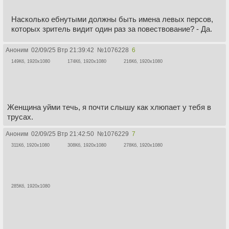
Насколько ебнутыми должны быть имена левых персов,
которых зритель видит один раз за повествование? - Да.
Аноним
02/09/25 Втр 21:39:42
№
1076228
6
149Кб, 1920x1080
174Кб, 1920x1080
216Кб, 1920x1080
Женщина уйми течь, я почти слышу как хлюпает у тебя в
трусах.
Аноним
02/09/25 Втр 21:42:50
№
1076229
7
311Кб, 1920x1080
308Кб, 1920x1080
278Кб, 1920x1080
285Кб, 1920x1080