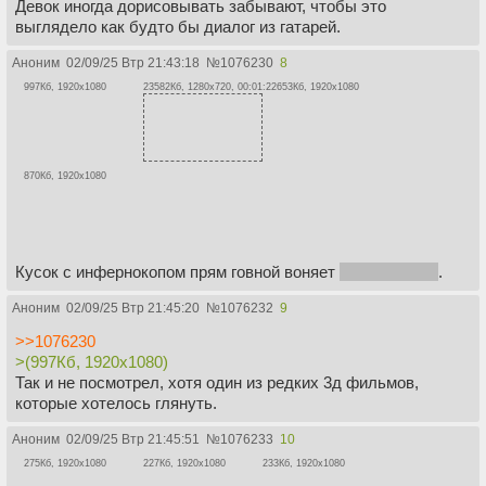
Девок иногда дорисовывать забывают, чтобы это
выглядело как будто бы диалог из гатарей.
Аноним
02/09/25 Втр 21:43:18
№
1076230
8
997Кб, 1920x1080
23582Кб, 1280x720, 00:01:22
653Кб, 1920x1080
870Кб, 1920x1080
Кусок с инфернокопом прям говной воняет
как и сам коп
.
Аноним
02/09/25 Втр 21:45:20
№
1076232
9
>>1076230
>(997Кб, 1920x1080)
Так и не посмотрел, хотя один из редких 3д фильмов,
которые хотелось глянуть.
Аноним
02/09/25 Втр 21:45:51
№
1076233
10
275Кб, 1920x1080
227Кб, 1920x1080
233Кб, 1920x1080