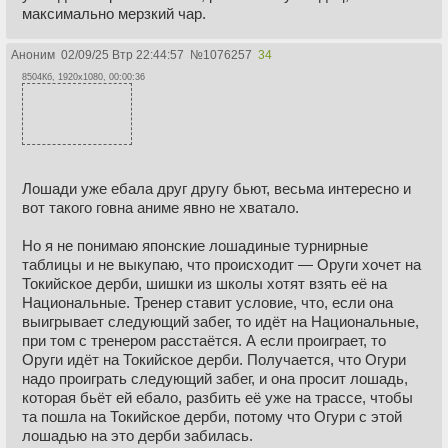
максимально мерзкий чар.
Аноним
02/09/25 Втр 22:44:57
№
1076257
34
8504Кб, 1920x1080, 00:00:36
Лошади уже ебала друг другу бьют, весьма интересно и
вот такого говна аниме явно не хватало.
Но я не понимаю японские лошадиные турнирные
таблицы и не выкупаю, что происходит — Оруги хочет на
Токийское дерби, шишки из школы хотят взять её на
Национальные. Тренер ставит условие, что, если она
выигрывает следующий забег, то идёт на Национальные,
при том с тренером расстаётся. А если проиграет, то
Оруги идёт на Токийское дерби. Получается, что Огури
надо проиграть следующий забег, и она просит лошадь,
которая бьёт ей ебало, разбить её уже на трассе, чтобы
та пошла на Токийское дерби, потому что Огури с этой
лошадью на это дерби забилась.