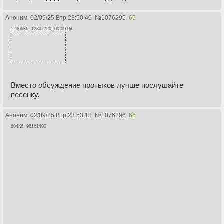
Аноним
02/09/25 Втр 23:50:40
№
1076295
65
12366Кб, 1280x720, 00:00:04
Вместо обсуждение протыков лучше послушайте
песенку.
Аноним
02/09/25 Втр 23:53:18
№
1076296
66
604Кб, 961x1400