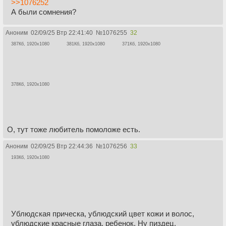
>>1076252
А были сомнения?
Аноним
02/09/25 Втр 22:41:40
№
1076255
32
387Кб, 1920x1080
381Кб, 1920x1080
371Кб, 1920x1080
378Кб, 1920x1080
О, тут тоже любитель помоложе есть.
Аноним
02/09/25 Втр 22:44:36
№
1076256
33
193Кб, 1920x1080
Ублюдская прическа, ублюдский цвет кожи и волос,
ублюдские красные глаза, ребенок. Ну пиздец,