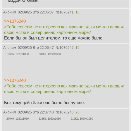
пиздой хлюпает.
Аноним
02/09/25 Втр 22:06:37
№
1076241
18
>>1076240
>Тебе совсем не интересно как мрачне эджи мстюн вершит
свою мстю в совершенно картонном мире?
Если бы он был целителем, то еще можно было.
Аноним
02/09/25 Втр 22:06:47
№
1076242
19
196Кб, 1920x1080
208Кб, 1920x1080
>>1076240
>Тебе совсем не интересно как мрачне эджи мстюн вершит
свою мстю в совершенно картонном мире?
Без текущей тёлки оно было бы лучше.
Аноним
02/09/25 Втр 22:07:48
№
1076243
20
270Кб, 1920x1080
218Кб, 1920x1080
215Кб, 1920x1080