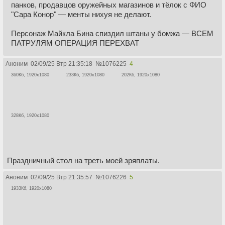
панков, продавцов оружейных магазинов и тёлок с ФИО
"Сара Конор" — менты нихуя не делают.
Персонаж Майкла Бина спиздил штаны у бомжа — ВСЕМ
ПАТРУЛЯМ ОПЕРАЦИЯ ПЕРЕХВАТ
Аноним
02/09/25 Втр 21:35:18
№
1076225
4
360Кб, 1920x1080
233Кб, 1920x1080
202Кб, 1920x1080
328Кб, 1920x1080
Праздничный стол на треть моей зряплаты.
Аноним
02/09/25 Втр 21:35:57
№
1076226
5
1933Кб, 1920x1080