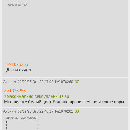
158Кб, 888x1242
>>1076256
Да ты охуел.
Аноним
02/09/25 Втр 22:47:02
№
1076260
37
>>1076256
>максимально сексуальный чар
Мне все же белый цвет больше нравиться, но и такие норм.
Аноним
02/09/25 Втр 22:48:27
№
1076261
38
216Кб, 204x200, 00:00:04