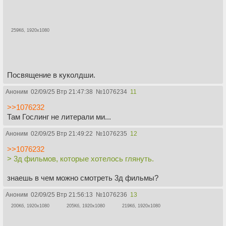
259Кб, 1920x1080
Посвящение в куколдши.
Аноним
02/09/25 Втр 21:47:38
№
1076234
11
>>1076232
Там Гослинг не литерали ми...
Аноним
02/09/25 Втр 21:49:22
№
1076235
12
>>1076232
> 3д фильмов, которые хотелось глянуть.
знаешь в чем можно смотреть 3д фильмы?
Аноним
02/09/25 Втр 21:56:13
№
1076236
13
200Кб, 1920x1080
205Кб, 1920x1080
219Кб, 1920x1080