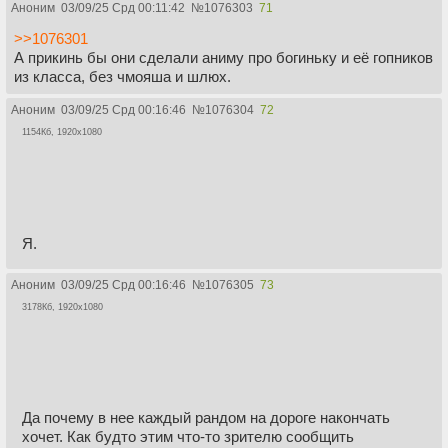
Аноним
03/09/25 Срд 00:11:42
№
1076303
71
>>1076301
А прикинь бы они сделали аниму про богиньку и её гопников
из класса, без чмояша и шлюх.
Аноним
03/09/25 Срд 00:16:46
№
1076304
72
1154Кб, 1920x1080
Я.
Аноним
03/09/25 Срд 00:16:46
№
1076305
73
3178Кб, 1920x1080
Да почему в нее каждый рандом на дороге накончать
хочет. Как будто этим что-то зрителю сообщить