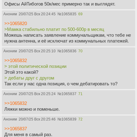
Офисы АйТибогов 50к/мес примерно так и выглядят.
Аноним
20/07/25 Вск 20:24:45
№
1065835
69
>>1065820
>Мамка стабильно платит по 500-600р в месяц
Можешь написать заявление коммунальщикам, что тебе не
нужна антенна, и её исключат из коммунальных платежей.
Аноним
20/07/25 Вск 20:25:10
№
1065836
70
>>1065832
> этой политической позиции
Этой это какой?
> дебаты друг с другом
Так если у нас одна позиция, о чем дебатировать то?
Аноним
20/07/25 Вск 20:25:24
№
1065837
71
>>1065832
Ляжки можно и поменьше.
Аноним
20/07/25 Вск 20:25:46
№
1065839
72
>>1065837
Для меня в самый раз.