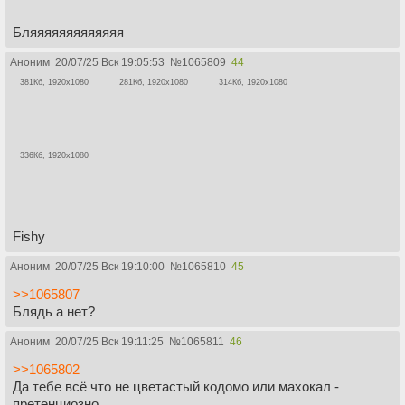
Бляяяяяяяяяяяяя
Аноним
20/07/25 Вск 19:05:53
№
1065809
44
381Кб, 1920x1080
281Кб, 1920x1080
314Кб, 1920x1080
336Кб, 1920x1080
Fishy
Аноним
20/07/25 Вск 19:10:00
№
1065810
45
>>1065807
Блядь а нет?
Аноним
20/07/25 Вск 19:11:25
№
1065811
46
>>1065802
Да тебе всё что не цветастый кодомо или махокал -
претенциозно.