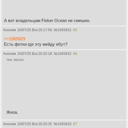
А вот владельцам Fisker Ocean не смешно.
Аноним
20/07/25 Вск 20:17:56
№
1065831
65
>>1065829
Есть фотки где эту мейду ебут?
Аноним
20/07/25 Вск 20:20:18
№
1065832
66
76Кб, 680x824
Жиза.
Аноним
20/07/25 Вск 20:20:35
№
1065833
67