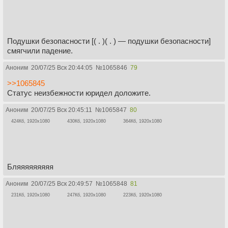
Подушки безопасности [( . )( . ) — подушки безопасности]
смягчили падение.
Аноним
20/07/25 Вск 20:44:05
№
1065846
79
>>1065845
Статус неизбежности юридел доложите.
Аноним
20/07/25 Вск 20:45:11
№
1065847
80
424Кб, 1920x1080
430Кб, 1920x1080
364Кб, 1920x1080
Бляяяяяяяяя
Аноним
20/07/25 Вск 20:49:57
№
1065848
81
231Кб, 1920x1080
247Кб, 1920x1080
223Кб, 1920x1080