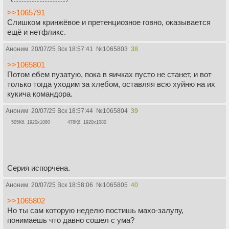
>>1065791
Слишком кринжёвое и претенциозное говно, оказывается
ещё и нетфликс.
Аноним
20/07/25 Вск 18:57:41
№
1065803
38
>>1065801
Потом ебем пузатую, пока в яичках пусто не станет, и вот
только тогда уходим за хлебом, оставляя всю хуйню на их
кукича командора.
Аноним
20/07/25 Вск 18:57:44
№
1065804
39
505Кб, 1920x1080
478Кб, 1920x1080
Серия испорчена.
Аноним
20/07/25 Вск 18:58:06
№
1065805
40
>>1065802
Но ты сам которую неделю постишь махо-залупу,
понимаешь что давно сошел с ума?