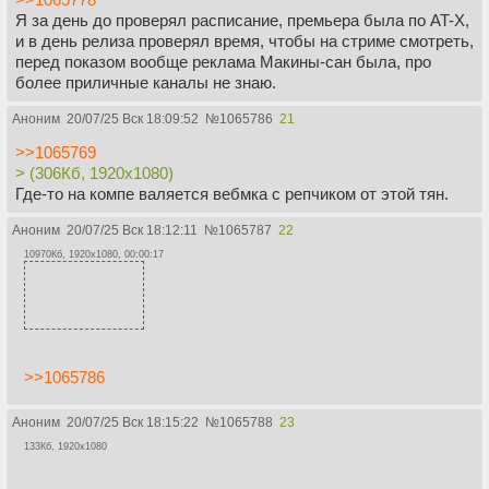
Я за день до проверял расписание, премьера была по AT-X,
и в день релиза проверял время, чтобы на стриме смотреть,
перед показом вообще реклама Макины-сан была, про
более приличные каналы не знаю.
Аноним
20/07/25 Вск 18:09:52
№
1065786
21
>>1065769
> (306Кб, 1920x1080)
Где-то на компе валяется вебмка с репчиком от этой тян.
Аноним
20/07/25 Вск 18:12:11
№
1065787
22
10970Кб, 1920x1080, 00:00:17
>>1065786
Аноним
20/07/25 Вск 18:15:22
№
1065788
23
133Кб, 1920x1080