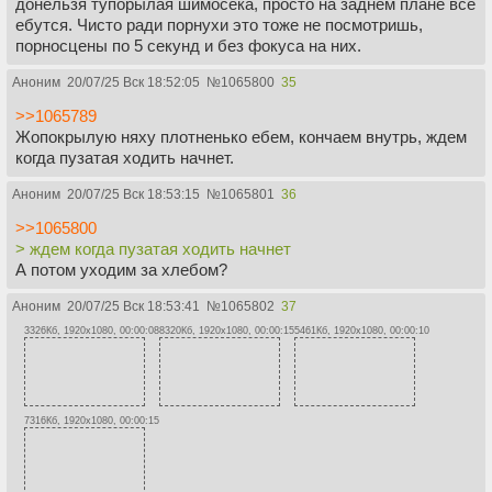
донельзя тупорылая шимосека, просто на заднем плане все
ебутся. Чисто ради порнухи это тоже не посмотришь,
порносцены по 5 секунд и без фокуса на них.
Аноним
20/07/25 Вск 18:52:05
№
1065800
35
>>1065789
Жопокрылую няху плотненько ебем, кончаем внутрь, ждем
когда пузатая ходить начнет.
Аноним
20/07/25 Вск 18:53:15
№
1065801
36
>>1065800
> ждем когда пузатая ходить начнет
А потом уходим за хлебом?
Аноним
20/07/25 Вск 18:53:41
№
1065802
37
3326Кб, 1920x1080, 00:00:08
8320Кб, 1920x1080, 00:00:15
5461Кб, 1920x1080, 00:00:10
7316Кб, 1920x1080, 00:00:15