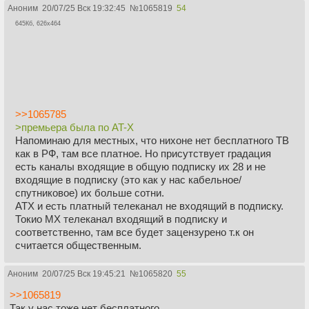
Аноним
20/07/25 Вск 19:32:45
№
1065819
54
645Кб, 626x464
>>1065785
>премьера была по AT-X
Напоминаю для местных, что нихоне нет бесплатного ТВ
как в РФ, там все платное. Но присутствует градация
есть каналы входящие в общую подписку их 28 и не
входящие в подписку (это как у нас кабельное/
спутниковое) их больше сотни.
АТХ и есть платный телеканал не входящий в подписку.
Токио МХ телеканал входящий в подписку и
соответственно, там все будет зацензурено т.к он
считается общественным.
Аноним
20/07/25 Вск 19:45:21
№
1065820
55
>>1065819
Так у нас тоже нет бесплатного.