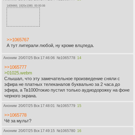
14094Кб, 1920x1080, 00:00:06
>>1065767
А тут литерали любой, ну кроме влцпеда.
Аноним
20/07/25 Вск 17:46:06
№
1065778
14
>>1065777
>01025.webm
Слышал, что эту замечательное произведение сняли с
эфира не платных телеканалов буквально за 2 часа до
эфира, а Тв1000токио пустил только аудиодорожку на фоне
черного экрана.
Аноним
20/07/25 Вск 17:48:01
№
1065779
15
>>1065778
Чё за мульт?
Аноним
20/07/25 Вск 17:49:15
№
1065780
16