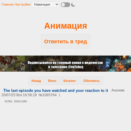
Главная
Настройки
Анимация
Ответить в тред
Назад
Вниз
Каталог
Обновить
The last episode you have watched and your reaction to it
Аноним
20/07/25 Вск 16:58:18
№
1065764
1
815Кб, 1920x1080