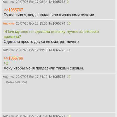
Аноним
20/07/25 Вск 17:08:34
№
1065773
9
>>1065767
Буквально я, когда придавили жирнючими ляхами.
Аноним
20/07/25 Вск 17:15:00
№
1065774
10
>Почему еще не сделали девочку лучше за столько
времени?
Сделали просто двухи не смотрят ничего.
Аноним
20/07/25 Вск 17:19:16
№
1065775
11
>>1065766
>2
Хочу чтобы меня придавили такими сисями.
Аноним
20/07/25 Вск 17:24:12
№
1065776
12
2709Кб, 2048x1065
Аноним
20/07/25 Вск 17:41:54
№
1065777
13