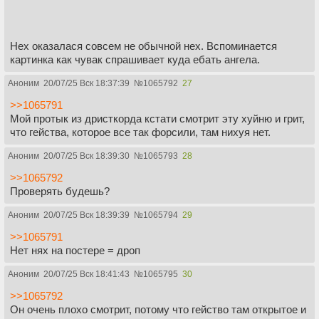
Нех оказалася совсем не обычной нех. Вспоминается
картинка как чувак спрашивает куда ебать ангела.
Аноним
20/07/25 Вск 18:37:39
№
1065792
27
>>1065791
Мой протык из дристкорда кстати смотрит эту хуйню и грит,
что гейства, которое все так форсили, там нихуя нет.
Аноним
20/07/25 Вск 18:39:30
№
1065793
28
>>1065792
Проверять будешь?
Аноним
20/07/25 Вск 18:39:39
№
1065794
29
>>1065791
Нет нях на постере = дроп
Аноним
20/07/25 Вск 18:41:43
№
1065795
30
>>1065792
Он очень плохо смотрит, потому что гейство там открытое и