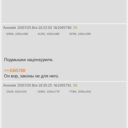
Аноним
20/07/25 Вск 18:22:03
№
1065790
25
628Кб, 1920x1080
412Кб, 1920x1080
337Кб, 1920x1080
Подмышки зацензурили.
>>1065788
Он вор, законы не для него.
Аноним
20/07/25 Вск 18:35:25
№
1065791
26
161Кб, 819x1024
518Кб, 1200x1778
770Кб, 2048x1434