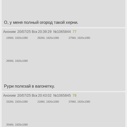
О, у меня полный огород такой херни.
Аноним
20/07/25 Вск 20:39:29
№
1065844
77
195Кб, 1920x1080
282Кб, 1920x1080
275Кб, 1920x1080
265Кб, 1920x1080
Рури полезай в вагонетку.
Аноним
20/07/25 Вск 20:43:02
№
1065845
78
332Кб, 1920x1080
218Кб, 1920x1080
376Кб, 1920x1080
354Кб, 1920x1080