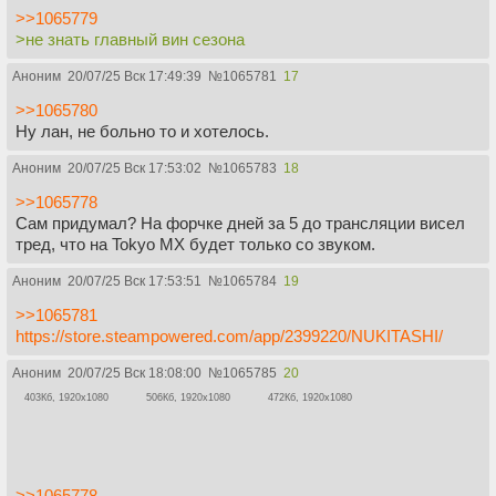
>>1065779
>не знать главный вин сезона
Аноним
20/07/25 Вск 17:49:39
№
1065781
17
>>1065780
Ну лан, не больно то и хотелось.
Аноним
20/07/25 Вск 17:53:02
№
1065783
18
>>1065778
Сам придумал? На форчке дней за 5 до трансляции висел
тред, что на Tokyo MX будет только со звуком.
Аноним
20/07/25 Вск 17:53:51
№
1065784
19
>>1065781
https://store.steampowered.com/app/2399220/NUKITASHI/
Аноним
20/07/25 Вск 18:08:00
№
1065785
20
403Кб, 1920x1080
506Кб, 1920x1080
472Кб, 1920x1080
>>1065778