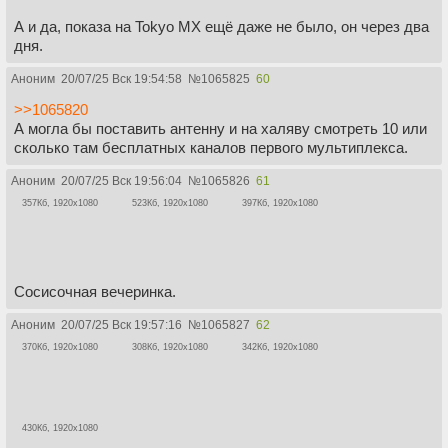
А и да, показа на Tokyo MX ещё даже не было, он через два
дня.
Аноним
20/07/25 Вск 19:54:58
№
1065825
60
>>1065820
А могла бы поставить антенну и на халяву смотреть 10 или
сколько там бесплатных каналов первого мультиплекса.
Аноним
20/07/25 Вск 19:56:04
№
1065826
61
357Кб, 1920x1080
523Кб, 1920x1080
397Кб, 1920x1080
Сосисочная вечеринка.
Аноним
20/07/25 Вск 19:57:16
№
1065827
62
370Кб, 1920x1080
308Кб, 1920x1080
342Кб, 1920x1080
430Кб, 1920x1080