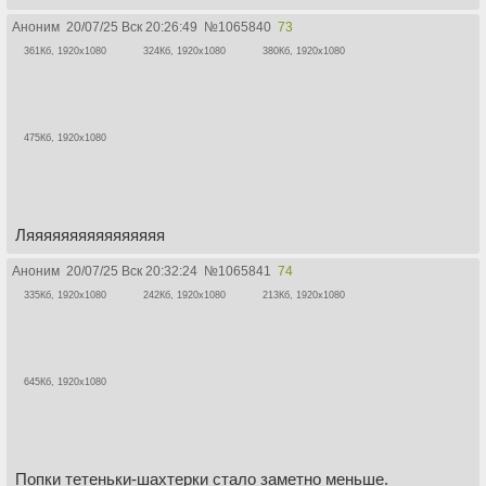
Аноним
20/07/25 Вск 20:26:49
№
1065840
73
361Кб, 1920x1080
324Кб, 1920x1080
380Кб, 1920x1080
475Кб, 1920x1080
Ляяяяяяяяяяяяяяяя
Аноним
20/07/25 Вск 20:32:24
№
1065841
74
335Кб, 1920x1080
242Кб, 1920x1080
213Кб, 1920x1080
645Кб, 1920x1080
Попки тетеньки-шахтерки стало заметно меньше.