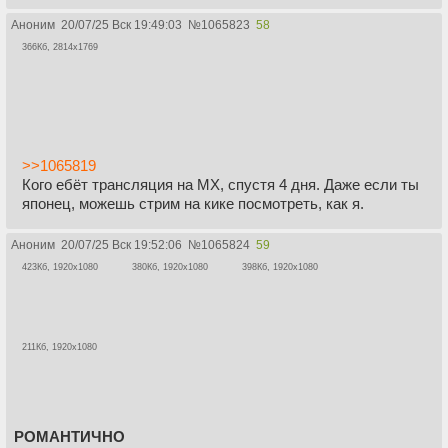
Аноним
20/07/25 Вск 19:49:03
№
1065823
58
366Кб, 2814x1769
>>1065819
Кого ебёт трансляция на MX, спустя 4 дня. Даже если ты
японец, можешь стрим на кике посмотреть, как я.
Аноним
20/07/25 Вск 19:52:06
№
1065824
59
423Кб, 1920x1080
380Кб, 1920x1080
398Кб, 1920x1080
211Кб, 1920x1080
РОМАНТИЧНО