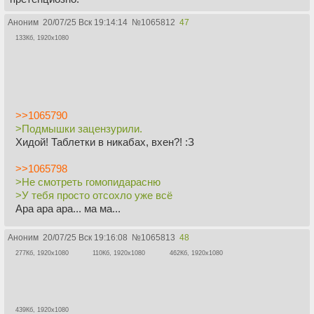
Аноним
20/07/25 Вск 19:14:14
№
1065812
47
133Кб, 1920x1080
>>1065790
>Подмышки зацензурили.
Хидой! Таблетки в никабах, вхен?! :З
>>1065798
>Не смотреть гомопидарасню
>У тебя просто отсохло уже всё
Ара ара ара... ма ма...
Аноним
20/07/25 Вск 19:16:08
№
1065813
48
277Кб, 1920x1080
110Кб, 1920x1080
462Кб, 1920x1080
439Кб, 1920x1080