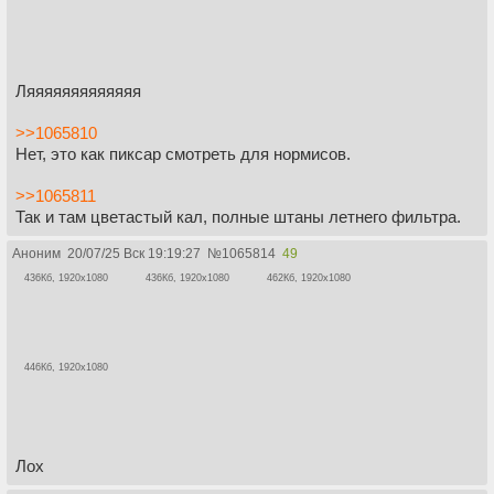
Ляяяяяяяяяяяяя
>>1065810
Нет, это как пиксар смотреть для нормисов.
>>1065811
Так и там цветастый кал, полные штаны летнего фильтра.
Аноним
20/07/25 Вск 19:19:27
№
1065814
49
436Кб, 1920x1080
436Кб, 1920x1080
462Кб, 1920x1080
446Кб, 1920x1080
Лох