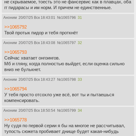
не скрываемое, тоесть это не фансервис как в плавцах, оба
гг пидарасы и им норм. И причем не единственные.
Аноним
20/07/25 Вск 18:43:01
№
1065796
31
>>1065792
Твой протык пидор и тебя проткнёт
Аноним
20/07/25 Вск 18:43:08
№
1065797
32
>>1065793
Сейчас хватает онгоингов.
Мб и гляну, когда полностью выйдет, если оценка сильно
вниз не булькнет.
Аноним
20/07/25 Вск 18:43:27
№
1065798
33
>>1065794
У тебя просто отсохло уже всё, вот ты и пытаешься
компенсировать.
Аноним
20/07/25 Вск 18:50:54
№
1065799
34
>>1065778
Ну судя по первой серии я бы на многое не рассчитывал,
тупость сюжета пробивает днище будет какая-нибудь