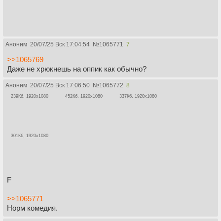
Аноним
20/07/25 Вск 17:04:54
№
1065771
7
>>1065769
Даже не хрюкнешь на оппик как обычно?
Аноним
20/07/25 Вск 17:06:50
№
1065772
8
239Кб, 1920x1080
452Кб, 1920x1080
337Кб, 1920x1080
301Кб, 1920x1080
F
>>1065771
Норм комедия.