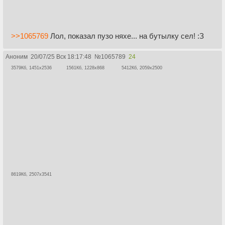
>>1065769
Лол, показал пузо няхе... на бутылку сел! :З
Аноним
20/07/25 Вск 18:17:48
№
1065789
24
3579Кб, 1451x2536
1561Кб, 1228x868
5412Кб, 2059x2500
8619Кб, 2507x3541