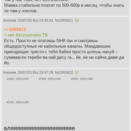
Мамка стабильно платит по 500-600р в месяц, чтобы знать
че там у хохлов.
Аноним
20/07/25 Вск 19:45:31
№
1065821
56
>>1065819
> нет бесплатного ТВ
Есть. Просто не платишь NHK-tax и смотришь
общедоступные не кабельные каналы. Мандавошек
приходящих трясти с тебя бабки просто шлешь нахуй –
сумимасен тереби ва най десу га... йе, ие ни хайча даме да
йо.
Аноним
20/07/25 Вск 19:47:29
№
1065822
57
335Кб, 1920x1080
376Кб, 1920x1080
350Кб, 1920x1080
451Кб, 1920x1080
БЛЯЯЯЯЯЯЯЯЯЯЯЯЯЯЯЯЯЯЯЯ