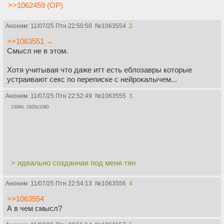
>>1062459 (OP)
Аноним
11/07/25 Птн 22:50:50
№
1063554
2
>>1063551 →
Смысл не в этом.
Хотя учитывая что даже итт есть еблозавры которые
устраивают секс по переписке с нейрокалычем...
Аноним
11/07/25 Птн 22:52:49
№
1063555
3
130Кб, 1920x1080
> идеально созданная под меня тян
Аноним
11/07/25 Птн 22:54:13
№
1063556
4
>>1063554
А в чем смысл?