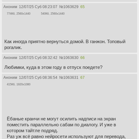
Аноним
12/07/25 Суб 08:23:07
№
1063629
65
774Кб, 2560x1440
540Кб, 2560x1440
Как иногда приятно вернуться домой. В ганжон. Топовый
рогалик.
Аноним
12/07/25 Суб 08:32:42
№
1063630
66
Любимки, куда в этом году в отпуск поедете?
Аноним
12/07/25 Суб 08:36:54
№
1063631
67
415Кб, 1920x1080
Ёбаные кранчи не могут осилить надписи на экран
поместить параллельно сабам по диалогу. И уже в
котором тайтле подряд.
Раз уж всё равно нейросети используют для перевода,