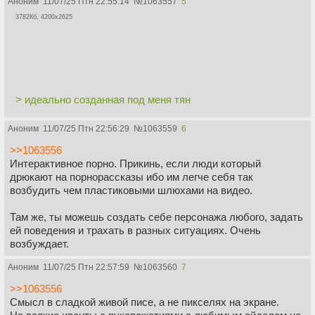
Аноним
11/07/25 Птн 22:55:14
№
1063557
5
3782Кб, 4200x2625
> идеально созданная под меня тян
Аноним
11/07/25 Птн 22:56:29
№
1063559
6
>>1063556
Интерактивное порно. Прикинь, если люди который
дрюкают на порнорассказы ибо им легче себя так
возбудить чем пластиковыми шлюхами на видео.
Там же, ты можешь создать себе персонажа любого, задать
ей поведения и трахать в разных ситуациях. Очень
возбуждает.
Аноним
11/07/25 Птн 22:57:59
№
1063560
7
>>1063556
Смысл в сладкой живой писе, а не пикселях на экране.