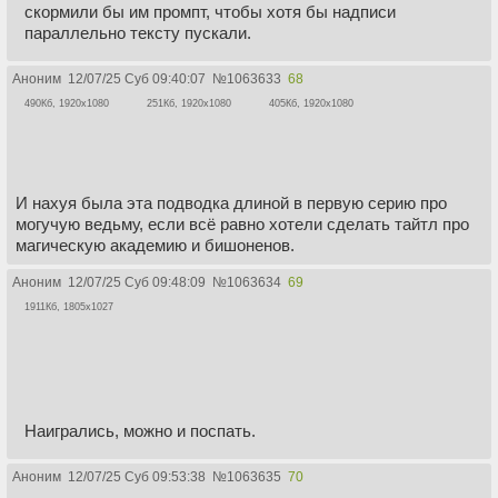
скормили бы им промпт, чтобы хотя бы надписи
параллельно тексту пускали.
Аноним
12/07/25 Суб 09:40:07
№
1063633
68
490Кб, 1920x1080
251Кб, 1920x1080
405Кб, 1920x1080
И нахуя была эта подводка длиной в первую серию про
могучую ведьму, если всё равно хотели сделать тайтл про
магическую академию и бишоненов.
Аноним
12/07/25 Суб 09:48:09
№
1063634
69
1911Кб, 1805x1027
Наигрались, можно и поспать.
Аноним
12/07/25 Суб 09:53:38
№
1063635
70