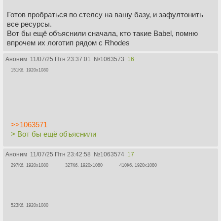
Готов пробраться по стелсу на вашу базу, и зафултонить
все ресурсы.
Вот бы ещё объяснили сначала, кто такие Babel, помню
впрочем их логотип рядом с Rhodes
Аноним
11/07/25 Птн 23:37:01
№
1063573
16
151Кб, 1920x1080
>>1063571
> Вот бы ещё объяснили
Аноним
11/07/25 Птн 23:42:58
№
1063574
17
297Кб, 1920x1080
327Кб, 1920x1080
410Кб, 1920x1080
523Кб, 1920x1080