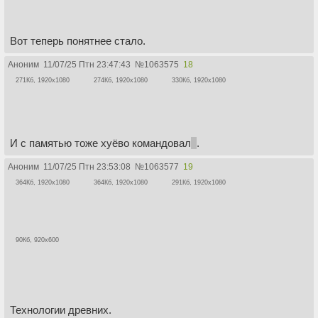
Вот теперь понятнее стало.
Аноним
11/07/25 Птн 23:47:43
№
1063575
18
271Кб, 1920x1080
274Кб, 1920x1080
330Кб, 1920x1080
И с памятью тоже хуёво командовал
а
.
Аноним
11/07/25 Птн 23:53:08
№
1063577
19
364Кб, 1920x1080
364Кб, 1920x1080
291Кб, 1920x1080
90Кб, 920x600
Технологии древних.