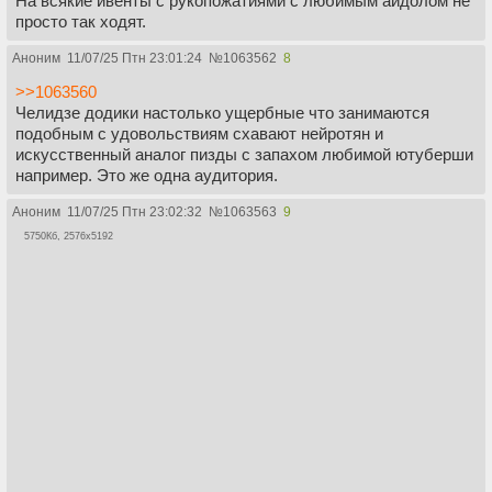
На всякие ивенты с рукопожатиями с любимым айдолом не
просто так ходят.
Аноним
11/07/25 Птн 23:01:24
№
1063562
8
>>1063560
Челидзе додики настолько ущербные что занимаются
подобным с удовольствиям схавают нейротян и
искусственный аналог пизды с запахом любимой ютуберши
например. Это же одна аудитория.
Аноним
11/07/25 Птн 23:02:32
№
1063563
9
5750Кб, 2576x5192