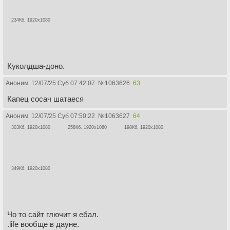
234Кб, 1920x1080
Куколдша-доно.
Аноним
12/07/25 Суб 07:42:07
№
1063626
63
Капец сосач шатаеся
Аноним
12/07/25 Суб 07:50:22
№
1063627
64
303Кб, 1920x1080
258Кб, 1920x1080
198Кб, 1920x1080
349Кб, 1920x1080
Чо то сайт глючит я ебал.
.life вообще в дауне.