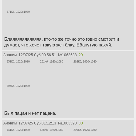
371Кб, 1920x1080
Бляяяяяяяяяяяяя, кто-то же точно это говно смотрит и
думает, что хочет такую же тёлку. Ебанутую нахуй.
Аноним
12/07/25 Суб 00:56:51
№
1063588
29
253Кб, 1920x1080
251Кб, 1920x1080
262Кб, 1920x1080
306Кб, 1920x1080
Был пацан и нет пацана.
Аноним
12/07/25 Суб 01:12:13
№
1063590
30
441Кб, 1920x1080
428Кб, 1920x1080
299Кб, 1920x1080