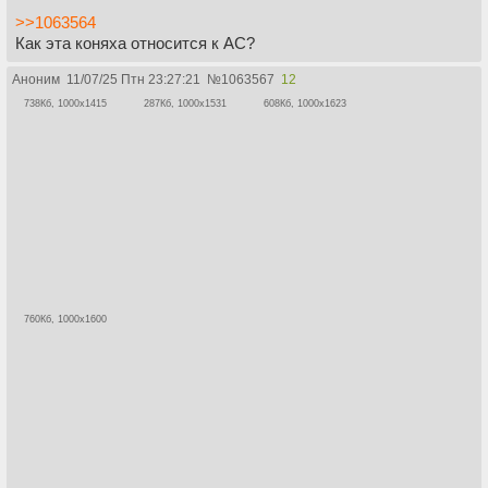
>>1063564
Как эта коняха относится к АС?
Аноним
11/07/25 Птн 23:27:21
№
1063567
12
738Кб, 1000x1415
287Кб, 1000x1531
608Кб, 1000x1623
760Кб, 1000x1600