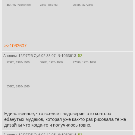
4637Кб, 2498x1605
73Кб, 700x560
203Кб, 377x366
>>1063607
Аноним
12/07/25 Суб 02:33:07
№
1063613
52
229Кб, 1920x1080
507Кб, 1920x1080
273Кб, 1920x1080
553Кб, 1920x1080
Единственное, что вселяет недоверие, это контора
ебанутых мудаков, которая уже как-то раз рисовала те же
дизайны что когда-то и получилось говно.
Аноним
12/07/25 Суб 02:42:05
№
1063614
53