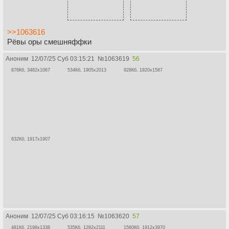
>>1063616
Рёвы оры смешняффки
Аноним
12/07/25 Суб 03:15:21
№
1063619
56
876Кб, 3482x1067
534Кб, 1905x2013
928Кб, 1920x1587
632Кб, 1917x1907
Аноним
12/07/25 Суб 03:16:15
№
1063620
57
481Кб, 2198x1338
535Кб, 1282x2111
1560Кб, 1912x3970