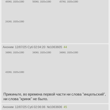
400Кб, 1920x1080
500Кб, 1920x1080
457Кб, 1920x1080
241Кб, 1920x1080
Аноним
12/07/25 Суб 02:04:20
№
1063605
44
348Кб, 1920x1080
340Кб, 1920x1080
346Кб, 1920x1080
432Кб, 1920x1080
Прикиньте, во времена первой части ни слова "инцельский",
ни слова "кринж" не было.
Аноним
12/07/25 Суб 02:06:06
№
1063606
45