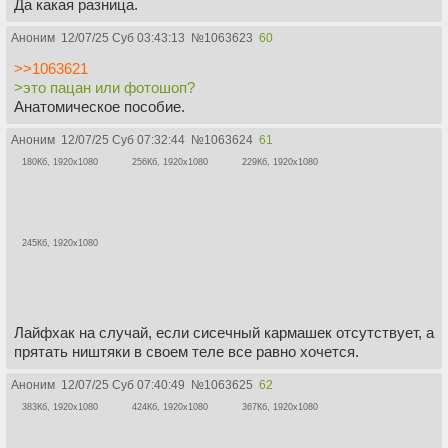
Да какая разница.
Аноним
12/07/25 Суб 03:43:13
№
1063623
60
>>1063621
>это пацан или фотошоп?
Анатомическое пособие.
Аноним
12/07/25 Суб 07:32:44
№
1063624
61
180Кб, 1920x1080
256Кб, 1920x1080
229Кб, 1920x1080
245Кб, 1920x1080
Лайфхак на случай, если сисечный кармашек отсутствует, а
прятать ништяки в своем теле все равно хочется.
Аноним
12/07/25 Суб 07:40:49
№
1063625
62
383Кб, 1920x1080
424Кб, 1920x1080
367Кб, 1920x1080