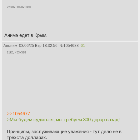
223Кб, 1920x1080
Анимэ едет в Крым.
Аноним
03/06/25 Втр 18:32:56
№
1054688
61
21Кб, 453x598
>>1054677
>Мы будем судиться, мы требуем 300 дорар назад!
Принципы, заслуживающие уважения - тут дело не в
трёхста долларах.