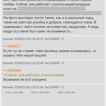
любви. Сейчас она работает учительницей младших
классов
Нечего сказать, сложно придумать более
возвышенную профессию для женщины, чем учительница.
.
На фото выглядит почти также, как и в школьные годы,
такая же светлая улыбка и добрые, смеющиеся глаза. В
сравнении с ней я полное ничтожество, неудачник. А ведь
когда-то у меня был шанс на взаимность...
Аноним
03/06/25 Втр 18:28:25
№
1054685
58
>>1054677
Если ты на стриме тоже начнёшь казино взламывать, то
казино тебя нахуй пошлёт.
Аноним
03/06/25 Втр 18:29:40
№
1054686
59
>>1054684
>Сейчас она работает учительницей
Возможно не всё упущено.
Аноним
03/06/25 Втр 18:31:44
№
1054687
60
177Кб, 1920x1080
471Кб, 1920x1080
530Кб, 1920x1080