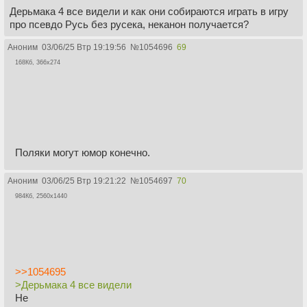
Дерьмака 4 все видели и как они собираются играть в игру
про псевдо Русь без русека, неканон получается?
Аноним
03/06/25 Втр 19:19:56
№
1054696
69
168Кб, 366x274
Поляки могут юмор конечно.
Аноним
03/06/25 Втр 19:21:22
№
1054697
70
984Кб, 2560x1440
>>1054695
>Дерьмака 4 все видели
Не