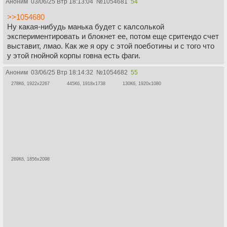
Аноним
03/06/25 Втр 18:13:04
№
1054681
54
>>1054680
Ну какая-нибудь манька будет с калсолькой
экспериментировать и блокнет ее, потом еще сритендо счет
выставит, лмао. Как же я ору с этой поеботины и с того что
у этой гнойной корпы говна есть фаги.
Аноним
03/06/25 Втр 18:14:32
№
1054682
55
278Кб, 1922x2267
445Кб, 1918x1738
130Кб, 1920x1080
269Кб, 1856x2098