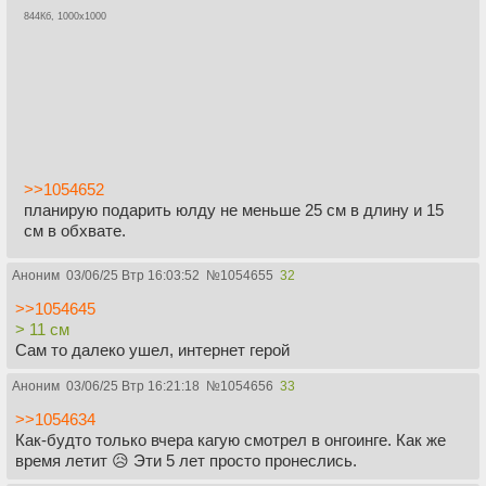
844Кб, 1000x1000
>>1054652
планирую подарить юлду не меньше 25 см в длину и 15
см в обхвате.
Аноним
03/06/25 Втр 16:03:52
№
1054655
32
>>1054645
> 11 см
Сам то далеко ушел, интернет герой
Аноним
03/06/25 Втр 16:21:18
№
1054656
33
>>1054634
Как-будто только вчера кагую смотрел в онгоинге. Как же
время летит 😥 Эти 5 лет просто пронеслись.