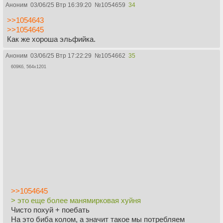
Аноним
03/06/25 Втр 16:39:20
№
1054659
34
>>1054643
>>1054645
Как же хороша эльфийка.
Аноним
03/06/25 Втр 17:22:29
№
1054662
35
609Кб, 564x1201
>>1054645
> это еще более манямирковая хуйня
Чисто похуй + поебать
На это биба колом, а значит такое мы потребляем