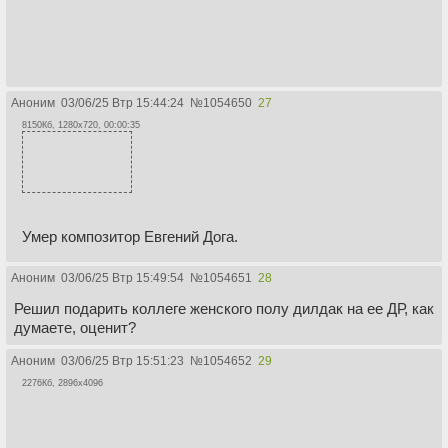
Аноним
03/06/25 Втр 15:44:24
№
1054650
27
8150Кб, 1280x720, 00:00:35
Умер композитор Евгений Дога.
Аноним
03/06/25 Втр 15:49:54
№
1054651
28
Решил подарить коллеге женского полу дилдак на ее ДР, как
думаете, оценит?
Аноним
03/06/25 Втр 15:51:23
№
1054652
29
2276Кб, 2896x4096