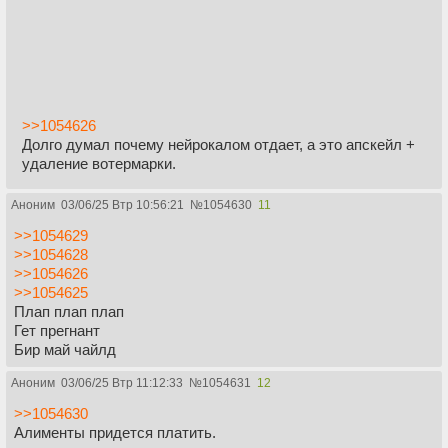
>>1054626
Долго думал почему нейрокалом отдает, а это апскейл +
удаление вотермарки.
Аноним
03/06/25 Втр 10:56:21
№
1054630
11
>>1054629
>>1054628
>>1054626
>>1054625
Плап плап плап
Гет прегнант
Бир май чайлд
Аноним
03/06/25 Втр 11:12:33
№
1054631
12
>>1054630
Алименты придется платить.