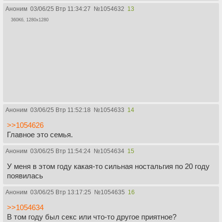
Аноним
03/06/25 Втр 11:34:27
№
1054632
13
360Кб, 1280x1280
Аноним
03/06/25 Втр 11:52:18
№
1054633
14
>>1054626
Главное это семья.
Аноним
03/06/25 Втр 11:54:24
№
1054634
15
У меня в этом году какая-то сильная ностальгия по 20 году
появилась
Аноним
03/06/25 Втр 13:17:25
№
1054635
16
>>1054634
В том году был секс или что-то другое приятное?