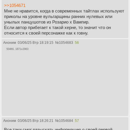
>>1054671
Мне не нравится, когда в современных тайтлах используют
приколы на уровне вульгарщины ранних нулевых или
унылых панцушотов из Розарио х Вампир.
Если автор прибегает к такой херне, то значит что он
относится к своей персонажке как к говну.
Аноним
03/06/25 Втр 18:19:15
№
1054683
56
504Кб, 1871x2963
Аноним
03/06/25 Втр 18:26:21
№
1054684
57
Все таки смог разыскать информацию о своей первой