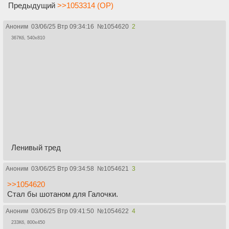
Предыдущий
>>1053314 (OP)
Аноним
03/06/25 Втр 09:34:16
№
1054620
2
367Кб, 540x810
Ленивый тред
Аноним
03/06/25 Втр 09:34:58
№
1054621
3
>>1054620
Стал бы шотаном для Галочки.
Аноним
03/06/25 Втр 09:41:50
№
1054622
4
233Кб, 800x450