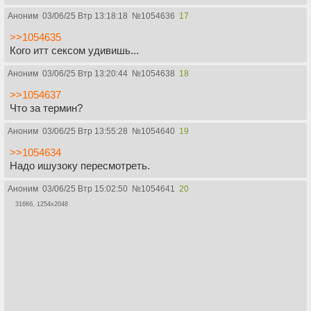
Аноним
03/06/25 Втр 13:18:18
№
1054636
17
>>1054635
Кого итт сексом удивишь...
Аноним
03/06/25 Втр 13:20:44
№
1054638
18
>>1054637
Что за термин?
Аноним
03/06/25 Втр 13:55:28
№
1054640
19
>>1054634
Надо ишузоку пересмотреть.
Аноним
03/06/25 Втр 15:02:50
№
1054641
20
316Кб, 1254x2048