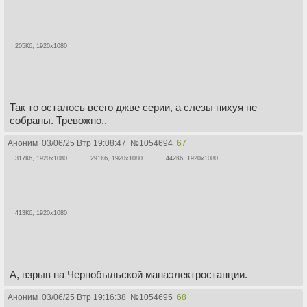
205Кб, 1920x1080
Так то осталось всего джве серии, а слезы нихуя не
собраны. Тревожно..
Аноним
03/06/25 Втр 19:08:47
№
1054694
67
317Кб, 1920x1080
291Кб, 1920x1080
442Кб, 1920x1080
413Кб, 1920x1080
А, взрыв на Чернобыльской манаэлектростанции.
Аноним
03/06/25 Втр 19:16:38
№
1054695
68