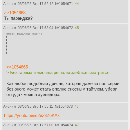
Аноним
03/06/25 Втр 17:52:42
№
1054671
44
>>1054668
Ты паранджа?
Аноним
03/06/25 Втр 17:53:04
№
1054672
45
3490Кб, 1920x1080, 00:00:17
>>1054665
> Без гарема и чмояша решалы заебись смотрится.
Как любая подобная дрисня, которая даже за пол серии
без оного может стать вполне сносным тайтлом, убери
оттуда чмояша хуепидора.
Аноним
03/06/25 Втр 17:55:11
№
1054673
46
https://youtu.be/ic2ez3ZoKAk
Аноним
03/06/25 Втр 17:57:00
№
1054674
47