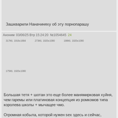
Зашкварили Наначиняху об эту порнопарашу
Аноним
03/06/25 Втр 15:24:20
№
1054645
24
317Кб, 1916x1684
273Кб, 1920x1080
198Кб, 1920x1080
175Кб, 1920x1080
Большая тетя + шотан это еще более манямирковая хуйня,
чем гаремы или платиновая концепция из ромкомов типа
королева школы + мычащее чмо.
Огромная кобыла, которой нужен sex здесь и сейчас,