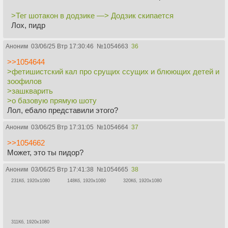
>Тег шотакон в додзике —> Додзик скипается
Лох, пидр
Аноним
03/06/25 Втр 17:30:46
№
1054663
36
>>1054644
>фетишистский кал про срущих ссущих и блюющих детей и
зоофилов
>зашкварить
>о базовую прямую шоту
Лол, ебало представили этого?
Аноним
03/06/25 Втр 17:31:05
№
1054664
37
>>1054662
Может, это ты пидор?
Аноним
03/06/25 Втр 17:41:38
№
1054665
38
231Кб, 1920x1080
148Кб, 1920x1080
320Кб, 1920x1080
311Кб, 1920x1080