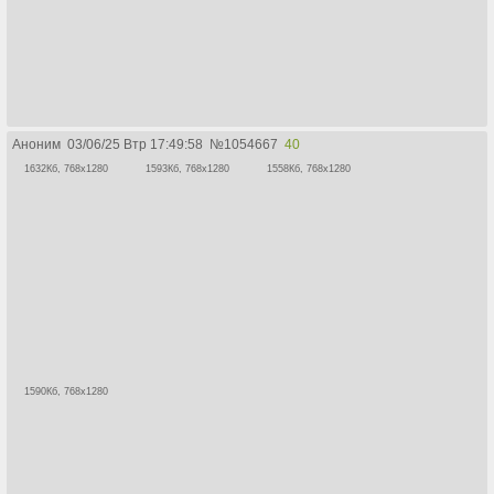
Аноним
03/06/25 Втр 17:49:58
№
1054667
40
1632Кб, 768x1280
1593Кб, 768x1280
1558Кб, 768x1280
1590Кб, 768x1280