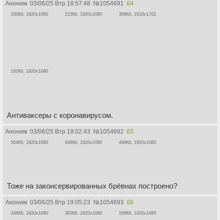
Аноним
03/06/25 Втр 18:57:48
№
1054691
64
330Кб, 1920x1080
215Кб, 1920x1080
309Кб, 1918x1702
162Кб, 1920x1080
Антиваксеры с коронавирусом.
Аноним
03/06/25 Втр 19:02:43
№
1054692
65
564Кб, 1920x1080
448Кб, 1920x1080
449Кб, 1920x1080
Тоже на законсервированных брёвнах построено?
Аноним
03/06/25 Втр 19:05:23
№
1054693
66
244Кб, 1920x1080
383Кб, 1920x1080
169Кб, 1920x1080