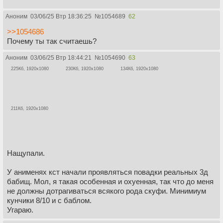
Аноним
03/06/25 Втр 18:36:25
№
1054689
62
>>1054686
Почему ты так считаешь?
Аноним
03/06/25 Втр 18:44:21
№
1054690
63
225Кб, 1920x1080
230Кб, 1920x1080
134Кб, 1920x1080
211Кб, 1920x1080
Нащупали.
У анименях кст начали проявляться повадки реальных 3д
бабищ. Мол, я такая особенная и охуенная, так что до меня
не должны дотрагиваться всякого рода скуфи. Минимиум
кунчики 8/10 и с баблом.
Угараю.