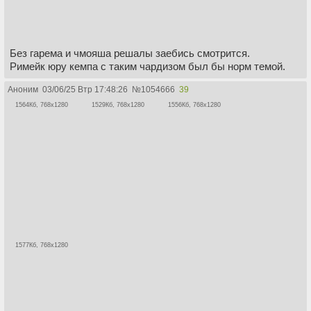
Без гарема и чмояша решалы заебись смотрится.
Римейк юру кемпа с таким чардизом был бы норм темой.
Аноним
03/06/25 Втр 17:48:26
№
1054666
39
1564Кб, 768x1280
1529Кб, 768x1280
1556Кб, 768x1280
1577Кб, 768x1280