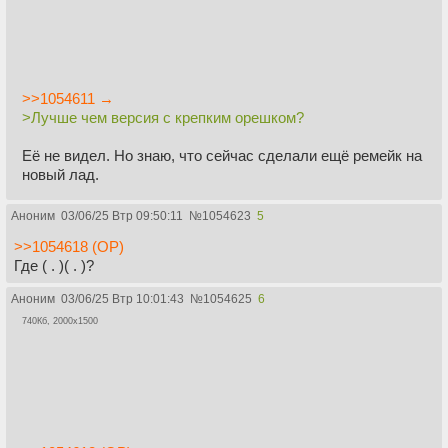
>>1054611 →
>Лучше чем версия с крепким орешком?
Её не видел. Но знаю, что сейчас сделали ещё ремейк на
новый лад.
Аноним
03/06/25 Втр 09:50:11
№
1054623
5
>>1054618 (OP)
Где ( . )( . )?
Аноним
03/06/25 Втр 10:01:43
№
1054625
6
740Кб, 2000x1500