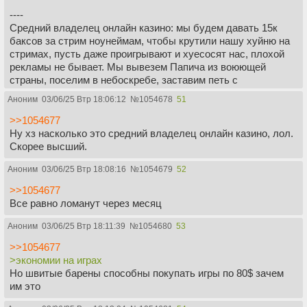
----
Средний владелец онлайн казино: мы будем давать 15к
баксов за стрим ноунеймам, чтобы крутили нашу хуйню на
стримах, пусть даже проигрывают и хуесосят нас, плохой
рекламы не бывает. Мы вывезем Папича из воюющей
страны, поселим в небоскребе, заставим петь с
Вихорьковым и нюхать его пердеж, тоже реклама
Аноним
03/06/25 Втр 18:06:12
№
1054678
51
Нищая компания Нинтендо: ах тии обзерсик сломал
>>1054677
консольку за 300 дорар! Нацамуро Хуйсосаки в горе
Ну хз насколько это средний владелец онлайн казино, лол.
отрезал себе пальцы и цлен! Мы будем судиться, мы
Скорее высший.
требуем 300 дорар назад!
Аноним
03/06/25 Втр 18:08:16
№
1054679
52
Какая же компания пидоров и хуесосов, просто пиздец
>>1054677
Все равно ломанут через месяц
Аноним
03/06/25 Втр 18:11:39
№
1054680
53
>>1054677
>экономии на играх
Но швитые барены способны покупать игры по 80$ зачем
им это