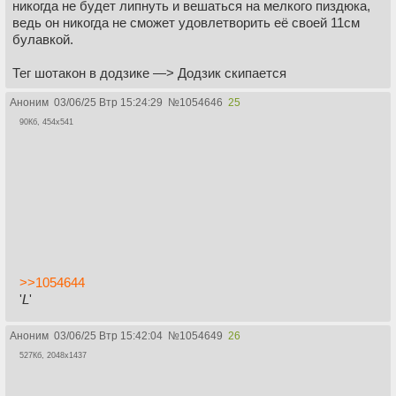
никогда не будет липнуть и вешаться на мелкого пиздюка,
ведь он никогда не сможет удовлетворить её своей 11см
булавкой.
Тег шотакон в додзике —> Додзик скипается
Аноним
03/06/25 Втр 15:24:29
№
1054646
25
90Кб, 454x541
>>1054644
'𝘓'
Аноним
03/06/25 Втр 15:42:04
№
1054649
26
527Кб, 2048x1437