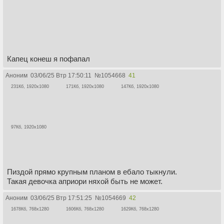
Капец конеш я пофапал
Аноним
03/06/25 Втр 17:50:11
№
1054668
41
231Кб, 1920x1080
171Кб, 1920x1080
147Кб, 1920x1080
97Кб, 1920x1080
Пиздой прямо крупным планом в ебало тыкнули.
Такая девочка априори няхой быть не может.
Аноним
03/06/25 Втр 17:51:25
№
1054669
42
1678Кб, 768x1280
1606Кб, 768x1280
1629Кб, 768x1280