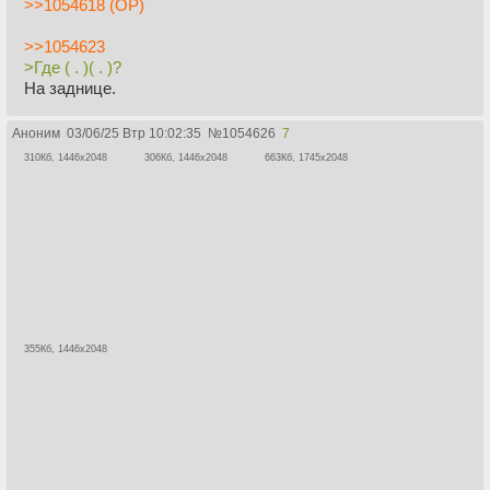
>>1054618 (OP)
>>1054623
>Где ( . )( . )?
На заднице.
Аноним
03/06/25 Втр 10:02:35
№
1054626
7
310Кб, 1446x2048
306Кб, 1446x2048
663Кб, 1745x2048
355Кб, 1446x2048