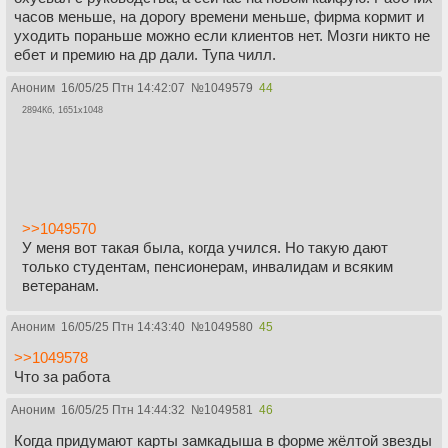
часов меньше, на дорогу времени меньше, фирма кормит и
уходить пораньше можно если клиентов нет. Мозги никто не
ебет и премию на др дали. Тупа чилл.
Аноним
16/05/25 Птн 14:42:07
№
1049579
44
2894Кб, 1651x1048
>>1049570
У меня вот такая была, когда учился. Но такую дают
только студентам, пенсионерам, инвалидам и всяким
ветеранам.
Аноним
16/05/25 Птн 14:43:40
№
1049580
45
>>1049578
Что за работа
Аноним
16/05/25 Птн 14:44:32
№
1049581
46
Когда придумают карты замкадыша в форме жёлтой звезды