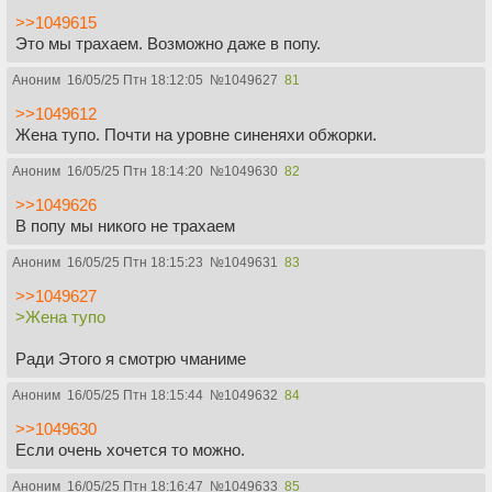
>>1049615
Это мы трахаем. Возможно даже в попу.
Аноним
16/05/25 Птн 18:12:05
№
1049627
81
>>1049612
Жена тупо. Почти на уровне синеняхи обжорки.
Аноним
16/05/25 Птн 18:14:20
№
1049630
82
>>1049626
В попу мы никого не трахаем
Аноним
16/05/25 Птн 18:15:23
№
1049631
83
>>1049627
>Жена тупо
Ради Этого я смотрю чманиме
Аноним
16/05/25 Птн 18:15:44
№
1049632
84
>>1049630
Если очень хочется то можно.
Аноним
16/05/25 Птн 18:16:47
№
1049633
85