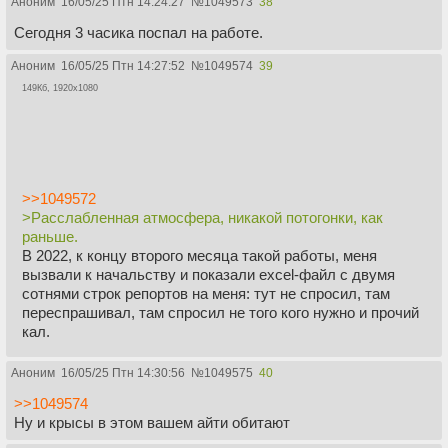
Аноним
16/05/25 Птн 14:24:27
№
1049573
38
Сегодня 3 часика поспал на работе.
Аноним
16/05/25 Птн 14:27:52
№
1049574
39
149Кб, 1920x1080
>>1049572
>Расслабленная атмосфера, никакой потогонки, как
раньше.
В 2022, к концу второго месяца такой работы, меня
вызвали к начальству и показали excel-файл с двумя
сотнями строк репортов на меня: тут не спросил, там
переспрашивал, там спросил не того кого нужно и прочий
кал.
Аноним
16/05/25 Птн 14:30:56
№
1049575
40
>>1049574
Ну и крысы в этом вашем айти обитают