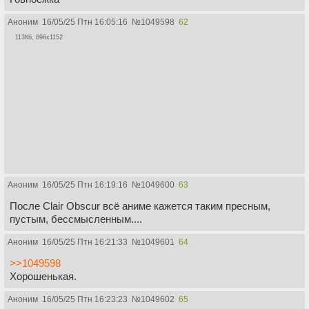
Аноним
16/05/25 Птн 16:05:16
№
1049598
62
113Кб, 896x1152
Аноним
16/05/25 Птн 16:19:16
№
1049600
63
После Clair Obscur всё аниме кажется таким пресным,
пустым, бессмысленным....
Аноним
16/05/25 Птн 16:21:33
№
1049601
64
>>1049598
Хорошенькая.
Аноним
16/05/25 Птн 16:23:23
№
1049602
65