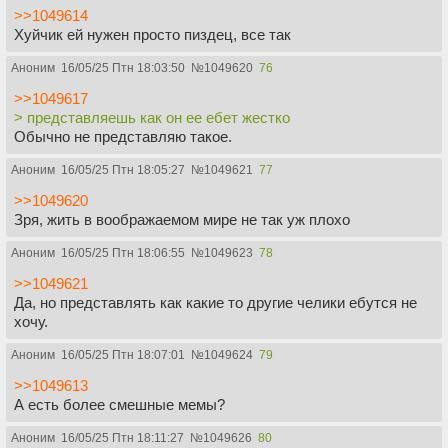
>>1049614
Хуйчик ей нужен просто пиздец, все так
Аноним
16/05/25 Птн 18:03:50
№
1049620
76
>>1049617
> представляешь как он ее ебет жестко
Обычно не представляю такое.
Аноним
16/05/25 Птн 18:05:27
№
1049621
77
>>1049620
Зря, жить в воображаемом мире не так уж плохо
Аноним
16/05/25 Птн 18:06:55
№
1049623
78
>>1049621
Да, но представлять как какие то другие челики ебутся не
хочу.
Аноним
16/05/25 Птн 18:07:01
№
1049624
79
>>1049613
А есть более смешные мемы?
Аноним
16/05/25 Птн 18:11:27
№
1049626
80