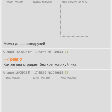
1306Кб, 700x875
2649Кб, 1280x960
122Кб, 268x320, 00:00:04
Мемы для анимедрузей
Аноним
16/05/25 Птн 17:53:55
№
1049614
71
>>1049612
Как же она страдает без крепкого хуйчика
Аноним
16/05/25 Птн 17:55:39
№
1049615
72
97Кб, 850x601
242Кб, 850x1110
78Кб, 850x800