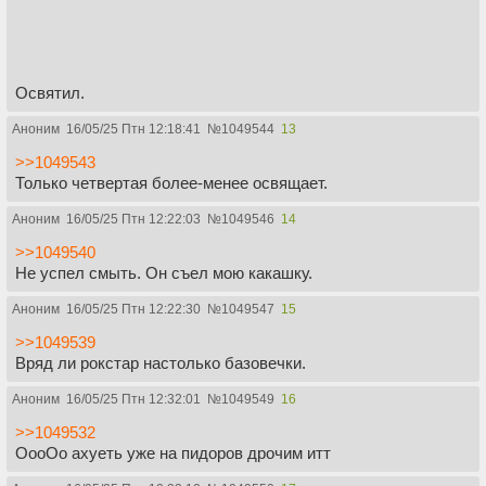
Освятил.
Аноним
16/05/25 Птн 12:18:41
№
1049544
13
>>1049543
Только четвертая более-менее освящает.
Аноним
16/05/25 Птн 12:22:03
№
1049546
14
>>1049540
Не успел смыть. Он съел мою какашку.
Аноним
16/05/25 Птн 12:22:30
№
1049547
15
>>1049539
Вряд ли рокстар настолько базовечки.
Аноним
16/05/25 Птн 12:32:01
№
1049549
16
>>1049532
ОооОо ахуеть уже на пидоров дрочим итт