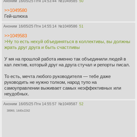
Аноним
16/05/25 Птн 14:53:44
№
1049585
50
>>1049580
Гей-шлюха
Аноним
16/05/25 Птн 14:55:14
№
1049586
51
>>1049583
>Ну то есть нехуй объединяться в коллективы, вы должны
жрать друг друга и быть счастливы
У мя на прошлой работа именно так объединили людей в
кал лектив, который друг на друга стучал и репорты писал.
То есть, мечта любого руководителя — тебе даже
руководить не нужно толком, народ тупо на
самоуправлении выживает самых неэффективных или
неудобных.
Аноним
16/05/25 Птн 14:55:57
№
1049587
52
389Кб, 1440x2242