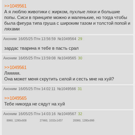
>>1049561
А я люблю животики с жирком, пухлые ляхи и большие
попы. Сиси в принципе можно и маленькие, но тогда чтобы
была фигура типа груша с широким тазом и толстой попой и
ляхами
Аноним
16/05/25 Птн 13:56:59
№
1049564
29
зардас тварина я тебе в пасть срал
Аноним
16/05/25 Птн 13:59:08
№
1049565
30
>>1049561
Ляяяяя.
Она может меня скрутить силой и сесть мне на хуй?
Аноним
16/05/25 Птн 14:02:11
№
1049566
31
>>1049565
Тебе никогда не сядут на хуй
Аноним
16/05/25 Птн 14:03:16
№
1049567
32
89Кб, 1280x608
274Кб, 1032x1457
200Кб, 1280x996