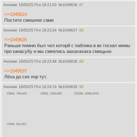
Аноним
16/05/25 Птн 18:21:03
№
1049636
87
>>1049624
Постите смешное сами
Аноним
16/05/25 Птн 18:23:24
№
1049637
88
>>1049635
Раньше помню был чел которй с паблика в вк тоскал мемы
про канасубу и мы смеялись аахахахаха смищьно
Аноним
16/05/25 Птн 18:23:48
№
1049638
89
>>1049637
Лёха до сих пор тут.
Аноним
16/05/25 Птн 18:24:14
№
1049639
90
256Кб, 700x445
335Кб, 1280x682
2553Кб, 4096x3034
730Кб, 811x957