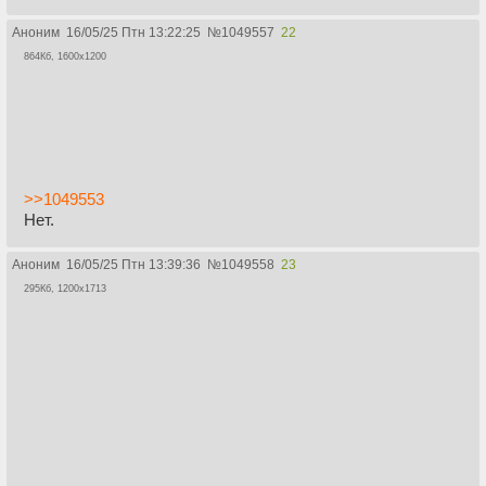
Аноним
16/05/25 Птн 13:22:25
№
1049557
22
864Кб, 1600x1200
>>1049553
Нет.
Аноним
16/05/25 Птн 13:39:36
№
1049558
23
295Кб, 1200x1713