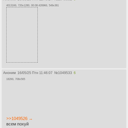
40131Кб, 720x1280, 00:08:42
69Кб, 549x361
Аноним
16/05/25 Птн 11:46:07
№
1049533
6
182Кб, 708x565
>>1049526 →
всем похуй