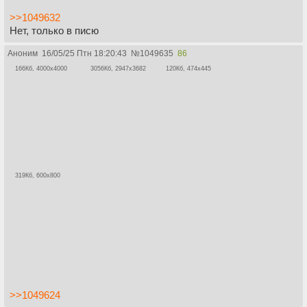
>>1049632
Нет, только в писю
Аноним
16/05/25 Птн 18:20:43
№
1049635
86
166Кб, 4000x4000
3056Кб, 2947x3682
120Кб, 474x445
319Кб, 600x800
>>1049624