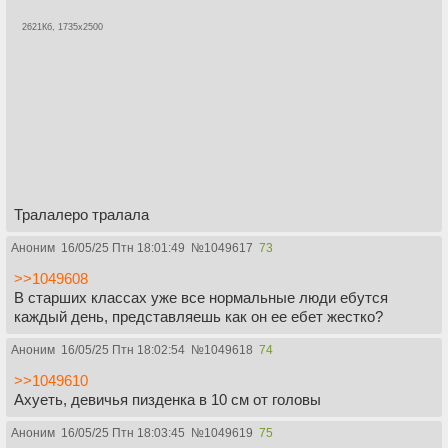
2621Кб, 1735x2500
Тралалеро тралала
Аноним
16/05/25 Птн 18:01:49
№
1049617
73
>>1049608
В старших классах уже все нормальные люди ебутся
каждый день, представляешь как он ее ебет жестко?
Аноним
16/05/25 Птн 18:02:54
№
1049618
74
>>1049610
Ахуеть, девичья пизденка в 10 см от головы
Аноним
16/05/25 Птн 18:03:45
№
1049619
75