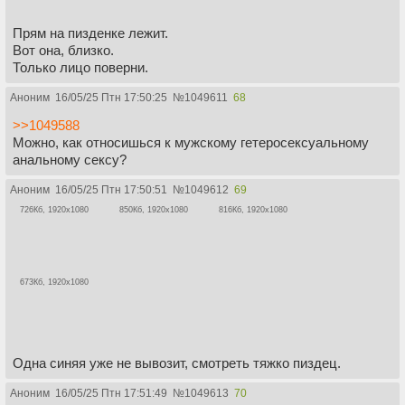
Прям на пизденке лежит.
Вот она, близко.
Только лицо поверни.
Аноним
16/05/25 Птн 17:50:25
№
1049611
68
>>1049588
Можно, как относишься к мужскому гетеросексуальному
анальному сексу?
Аноним
16/05/25 Птн 17:50:51
№
1049612
69
726Кб, 1920x1080
850Кб, 1920x1080
816Кб, 1920x1080
673Кб, 1920x1080
Одна синяя уже не вывозит, смотреть тяжко пиздец.
Аноним
16/05/25 Птн 17:51:49
№
1049613
70