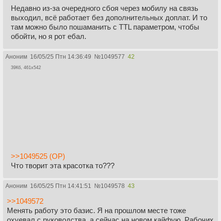
Недавно из-за очередного сбоя через мобилу на связь
выходил, всё работает без дополнительных доплат. И то
там можно было пошаманить с TTL параметром, чтобы
обойти, но я рот ебал.
Аноним
16/05/25 Птн 14:36:49
№
1049577
42
39Кб, 461x542
>>1049525 (OP)
Что творит эта красотка то???
Аноним
16/05/25 Птн 14:41:51
№
1049578
43
>>1049572
Менять работу это базис. Я на прошлом месте тоже
охуевал с руководства, а сейчас на новом кайфую. Рабочих