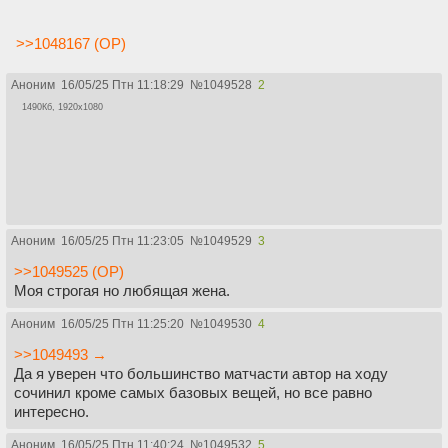
>>1048167 (OP)
Аноним
16/05/25 Птн 11:18:29
№
1049528
2
1490Кб, 1920x1080
Аноним
16/05/25 Птн 11:23:05
№
1049529
3
>>1049525 (OP)
Моя строгая но любящая жена.
Аноним
16/05/25 Птн 11:25:20
№
1049530
4
>>1049493 →
Да я уверен что большинство матчасти автор на ходу
сочинил кроме самых базовых вещей, но все равно
интересно.
Аноним
16/05/25 Птн 11:40:24
№
1049532
5