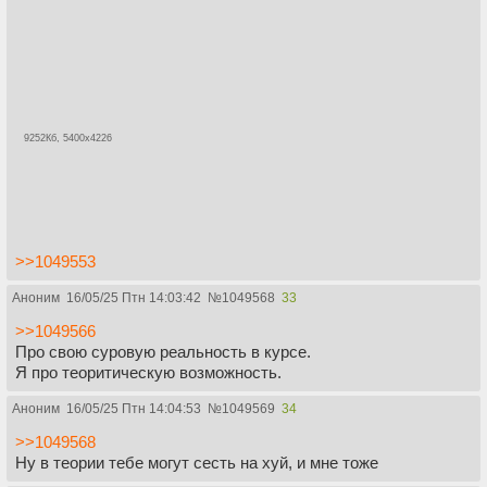
9252Кб, 5400x4226
>>1049553
Аноним
16/05/25 Птн 14:03:42
№
1049568
33
>>1049566
Про свою суровую реальность в курсе.
Я про теоритическую возможность.
Аноним
16/05/25 Птн 14:04:53
№
1049569
34
>>1049568
Ну в теории тебе могут сесть на хуй, и мне тоже