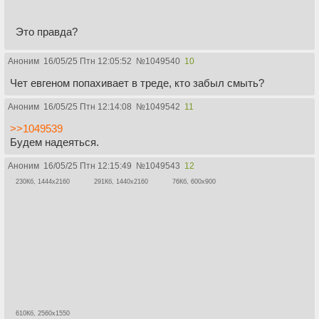
Это правда?
Аноним
16/05/25 Птн 12:05:52
№
1049540
10
Чет евгеном попахивает в треде, кто забыл смыть?
Аноним
16/05/25 Птн 12:14:08
№
1049542
11
>>1049539
Будем надеяться.
Аноним
16/05/25 Птн 12:15:49
№
1049543
12
230Кб, 1444x2160
291Кб, 1440x2160
76Кб, 600x900
610Кб, 2560x1550