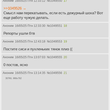
Аноним
16/05/25 Птн 12:33:12
№
1049550
17
>>1049526 →
Смысл нам перекатывать, если есть дежурный шоха? Вот
еще работу чужую делать.
Аноним
16/05/25 Птн 12:33:30
№
1049551
18
Репорты ушли бтв
Аноним
16/05/25 Птн 12:43:18
№
1049553
19
Постите сиси и пухленьких тянок плиз ((
Аноним
16/05/25 Птн 13:07:03
№
1049555
20
0 постов, ясно
Аноним
16/05/25 Птн 13:14:35
№
1049556
21
307Кб, 966x762