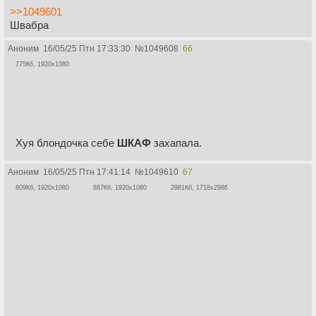
>>1049601
Швабра
Аноним
16/05/25 Птн 17:33:30
№
1049608
66
775Кб, 1920x1080
Хуя блондочка себе
ШКАФ
захапала.
Аноним
16/05/25 Птн 17:41:14
№
1049610
67
809Кб, 1920x1080
887Кб, 1920x1080
2881Кб, 1718x2986