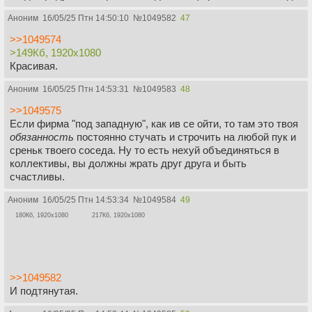
Аноним
16/05/25 Птн 14:50:10
№
1049582
47
>>1049574
>149Кб, 1920x1080
Красивая.
Аноним
16/05/25 Птн 14:53:31
№
1049583
48
>>1049575
Если фирма "под западную", как ив се ойти, то там это твоя
обязанность
постоянно стучать и строчить на любой пук и
среньк твоего соседа. Ну то есть нехуй объединяться в
коллективы, вы должны жрать друг друга и быть
счастливы.
Аноним
16/05/25 Птн 14:53:34
№
1049584
49
180Кб, 1920x1080
217Кб, 1920x1080
>>1049582
И подтянутая.