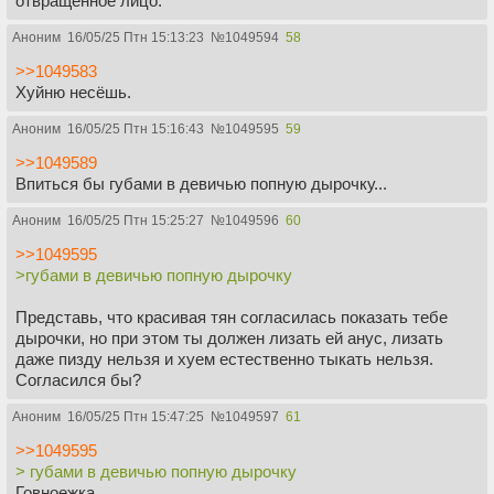
отвращённое лицо.
Аноним
16/05/25 Птн 15:13:23
№
1049594
58
>>1049583
Хуйню несёшь.
Аноним
16/05/25 Птн 15:16:43
№
1049595
59
>>1049589
Впиться бы губами в девичью попную дырочку...
Аноним
16/05/25 Птн 15:25:27
№
1049596
60
>>1049595
>губами в девичью попную дырочку
Представь, что красивая тян согласилась показать тебе
дырочки, но при этом ты должен лизать ей анус, лизать
даже пизду нельзя и хуем естественно тыкать нельзя.
Согласился бы?
Аноним
16/05/25 Птн 15:47:25
№
1049597
61
>>1049595
> губами в девичью попную дырочку
Говноежка