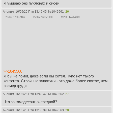
Я умираю без пухлонях и сисей
Аноним
16/05/25 Птн 13:49:45
№
1049561
26
267Кб, 1280x2166
258Кб, 1610x1900
197Кб, 1440x2386
>>1049560
Я бы не помог, даже если бы хотел. Тупо нет такого
контента. Стройные животики - это даже более святое, чем
размер груди.
Аноним
16/05/25 Птн 13:49:47
№
1049562
27
Что за гомодесант очередной?
Аноним
16/05/25 Птн 13:56:39
№
1049563
28