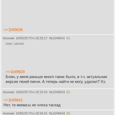
>>1049636
Аноним
16/05/25 Птн 18:29:17
№
1049641
91
254Кб, 1280x682
>>1049639
Блин, у меня раньше много таких было, в т.ч. актуальная
версия твоей пикчи. А теперь найти не могу, удалил? Хз.
Аноним
16/05/25 Птн 18:33:43
№
1049643
92
>>1049641
Нет, те мемасы не члеха таскад
Аноним
16/05/25 Птн 18:34:41
№
1049644
93