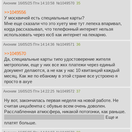
Аноним
16/05/25 Птн 14:10:58
№
1049570
35
>>1049556
У москвичей есть специальные карты?
Мне еще сказали что это хуету мне тут лепеха впаривал,
когда рассказывал, что телефонный интернет нельзя
использовать через юсб как интернет на пекарню.
Аноним
16/05/25 Птн 14:14:36
№
1049571
36
>>1049570
Да, специальные карты типо удостоверение жителя
метрополии, еще у них все жкх платежи через единый
документ делаются, а не как у нас 10 квитанций каждый
месяц. Как же по ебаному в этой стране все устроено я
просто в ахуе
Аноним
16/05/25 Птн 14:22:25
№
1049572
37
Ну вот, закончилась первая неделя на новой работе. Не
считая
инцидента
с обувью всем очень доволен.
Расслабленная атмосфера, никакой потогонки, как раньше.
Помимо обеда есть получасовой перерыв на чай
Еще и
платят больше.