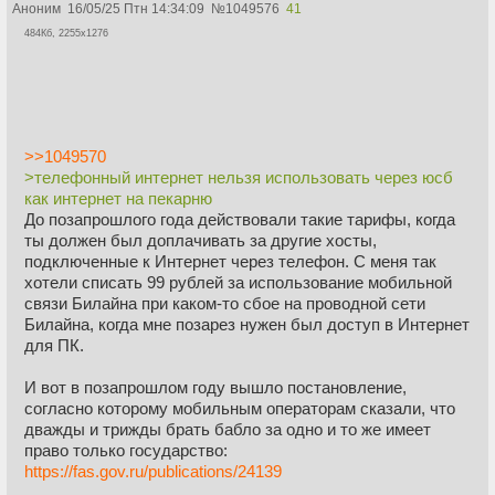
Аноним
16/05/25 Птн 14:34:09
№
1049576
41
484Кб, 2255x1276
>>1049570
>телефонный интернет нельзя использовать через юсб
как интернет на пекарню
До позапрошлого года действовали такие тарифы, когда
ты должен был доплачивать за другие хосты,
подключенные к Интернет через телефон. С меня так
хотели списать 99 рублей за использование мобильной
связи Билайна при каком-то сбое на проводной сети
Билайна, когда мне позарез нужен был доступ в Интернет
для ПК.
И вот в позапрошлом году вышло постановление,
согласно которому мобильным операторам сказали, что
дважды и трижды брать бабло за одно и то же имеет
право только государство:
https://fas.gov.ru/publications/24139