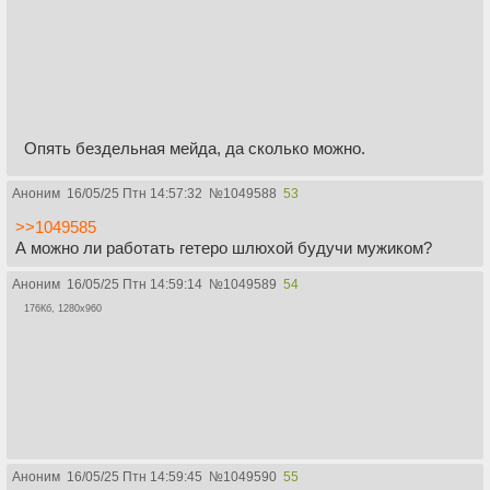
Опять бездельная мейда, да сколько можно.
Аноним
16/05/25 Птн 14:57:32
№
1049588
53
>>1049585
А можно ли работать гетеро шлюхой будучи мужиком?
Аноним
16/05/25 Птн 14:59:14
№
1049589
54
176Кб, 1280x960
Аноним
16/05/25 Птн 14:59:45
№
1049590
55