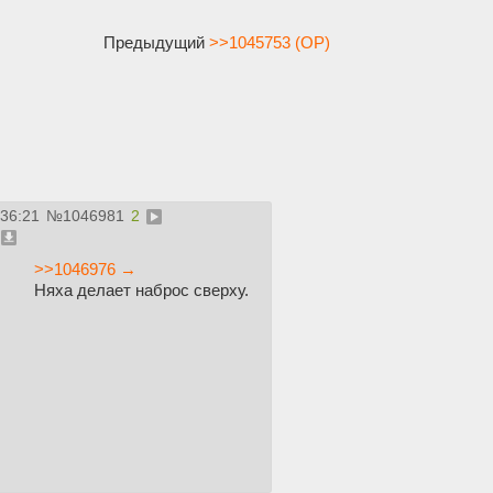
Предыдущий
>>1045753 (OP)
:36:21
№
1046981
2
>>1046976 →
Няха делает наброс сверху.