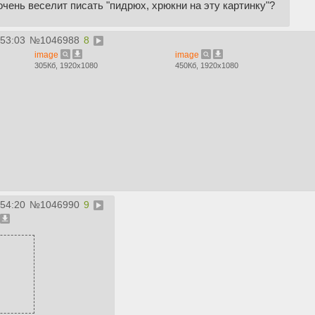
очень веселит писать "пидрюх, хрюкни на эту картинку"?
:53:03
№
1046988
8
image
image
305Кб, 1920x1080
450Кб, 1920x1080
:54:20
№
1046990
9