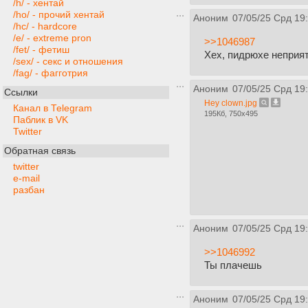
/h/ - хентай
/ho/ - прочий хентай
Аноним
07/05/25 Срд 19
/hc/ - hardcore
/e/ - extreme pron
>>1046987
/fet/ - фетиш
Хех, пидрюхе неприя
/sex/ - секс и отношения
/fag/ - фагготрия
Аноним
07/05/25 Срд 19
Ссылки
Hey clown.jpg
Канал в Telegram
195Кб, 750x495
Паблик в VK
Twitter
Обратная связь
twitter
e-mail
разбан
Аноним
07/05/25 Срд 19
>>1046992
Ты плачешь
Аноним
07/05/25 Срд 19