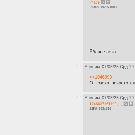
image
293Кб, 1920x1080
Ёбаное лето.
Аноним
07/05/25 Срд 19
>>1046993
От смеха, нечасто т
Аноним
07/05/25 Срд 19
1746637161199.jpg
22Кб, 583x616