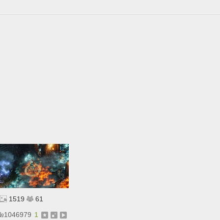
1519
61
№
1046979
1