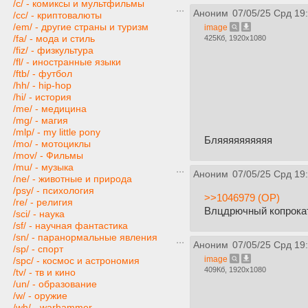
/c/ - комиксы и мультфильмы
Аноним
07/05/25 Срд 19
/cc/ - криптовалюты
/em/ - другие страны и туризм
image
/fa/ - мода и стиль
425Кб, 1920x1080
/fiz/ - физкультура
/fl/ - иностранные языки
/ftb/ - футбол
/hh/ - hip-hop
/hi/ - история
/me/ - медицина
/mg/ - магия
/mlp/ - my little pony
Бляяяяяяяяяя
/mo/ - мотоциклы
/mov/ - Фильмы
/mu/ - музыка
Аноним
07/05/25 Срд 19
/ne/ - животные и природа
/psy/ - психология
>>1046979 (OP)
/re/ - религия
Влцдрючный копрокат
/sci/ - наука
/sf/ - научная фантастика
/sn/ - паранормальные явления
Аноним
07/05/25 Срд 19
/sp/ - спорт
image
/spc/ - космос и астрономия
409Кб, 1920x1080
/tv/ - тв и кино
/un/ - образование
/w/ - оружие
/wh/ - warhammer