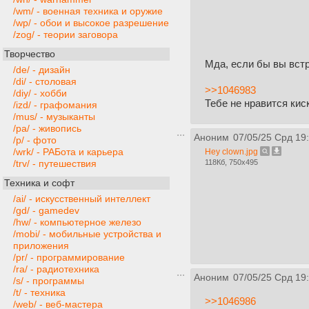
/wm/ - военная техника и оружие
/wp/ - обои и высокое разрешение
/zog/ - теории заговора
Творчество
Мда, если бы вы встр
/de/ - дизайн
/di/ - столовая
>>1046983
/diy/ - хобби
Тебе не нравится кис
/izd/ - графомания
/mus/ - музыканты
/pa/ - живопись
Аноним
07/05/25 Срд 19
/p/ - фото
/wrk/ - РАБота и карьера
Hey clown.jpg
118Кб, 750x495
/trv/ - путешествия
Техника и софт
/ai/ - искусственный интеллект
/gd/ - gamedev
/hw/ - компьютерное железо
/mobi/ - мобильные устройства и
приложения
/pr/ - программирование
/ra/ - радиотехника
Аноним
07/05/25 Срд 19
/s/ - программы
/t/ - техника
>>1046986
/web/ - веб-мастера