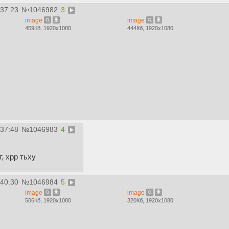
:37:23
№
1046982
3
image
image
459Кб, 1920x1080
444Кб, 1920x1080
:37:48
№
1046983
4
, хрр тьху
:40:30
№
1046984
5
image
image
506Кб, 1920x1080
320Кб, 1920x1080