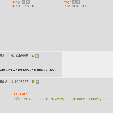
image
image
387Кб, 1920x1080
273Кб, 1920x1080
:58:11
№
1046995
14
акие смешные клоуны выступают.
:59:21
№
1046997
15
>>1046995
>От смеха, нечасто такие смешные клоуны выступают.