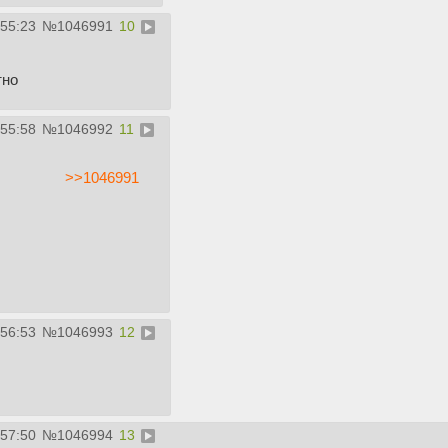
:55:23
№
1046991
10
тно
:55:58
№
1046992
11
>>1046991
:56:53
№
1046993
12
:57:50
№
1046994
13