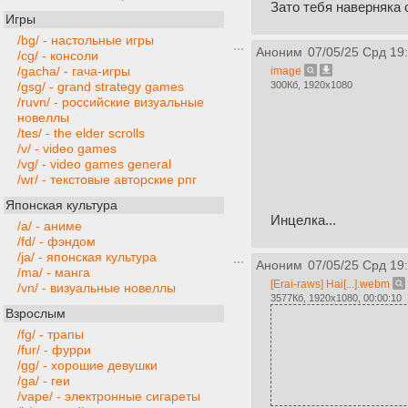
Зато тебя наверняка 
Игры
/bg/ - настольные игры
Аноним
07/05/25 Срд 19
/cg/ - консоли
/gacha/ - гача-игры
image
300Кб, 1920x1080
/gsg/ - grand strategy games
/ruvn/ - российские визуальные
новеллы
/tes/ - the elder scrolls
/v/ - video games
/vg/ - video games general
/wr/ - текстовые авторские рпг
Японская культура
Инцелка...
/a/ - аниме
/fd/ - фэндом
/ja/ - японская культура
Аноним
07/05/25 Срд 19
/ma/ - манга
[Erai-raws] Hai[...].webm
/vn/ - визуальные новеллы
3577Кб, 1920x1080, 00:00:10
Взрослым
/fg/ - трапы
/fur/ - фурри
/gg/ - хорошие девушки
/ga/ - геи
/vape/ - электронные сигареты