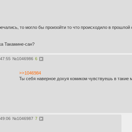
ечались, то могло бы произойти то что происходило в прошлой 
ка Такамине-сан?
:47:55
№
1046986
6
>>1046984
Ты себя наверное дохуя комиком чувствуешь в такие 
:49:06
№
1046987
7