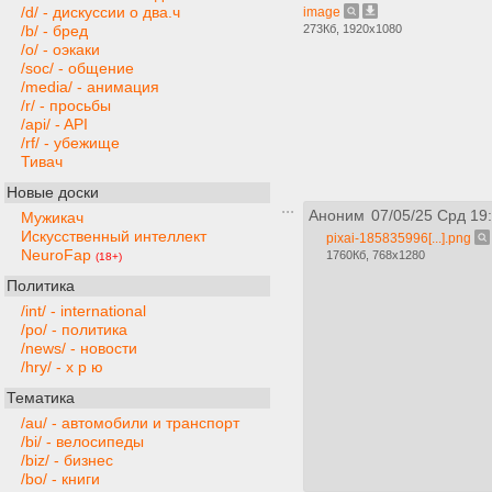
/d/ - дискуссии о два.ч
image
273Кб, 1920x1080
/b/ - бред
/o/ - оэкаки
/soc/ - общение
/media/ - анимация
/r/ - просьбы
/api/ - API
/rf/ - убежище
Тивач
Новые доски
Аноним
07/05/25 Срд 19
Мужикач
Искусственный интеллект
pixai-185835996[...].png
NeuroFap
1760Кб, 768x1280
(18+)
Политика
/int/ - international
/po/ - политика
/news/ - новости
/hry/ - х р ю
Тематика
/au/ - автомобили и транспорт
/bi/ - велосипеды
/biz/ - бизнес
/bo/ - книги