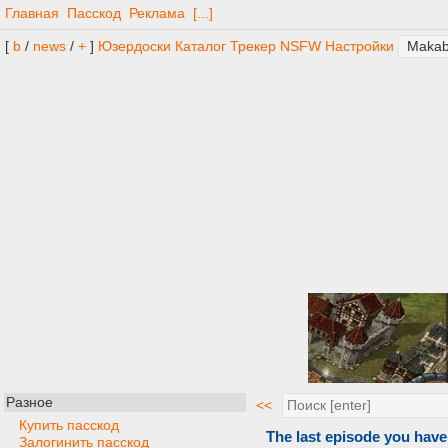
Главная
Пасскод
Реклама
[...]
[
b
/
news
/
+
]
Юзердоски
Каталог
Трекер
NSFW
Настройки
Разное
<<
Купить пасскод
The last episode you have
Залогинить пасскод