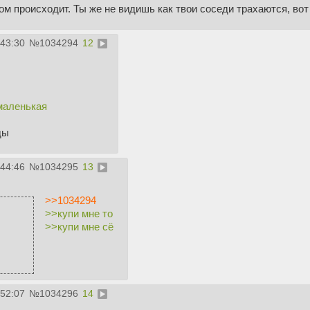
ром происходит. Ты же не видишь как твои соседи трахаются, вот
:43:30
№
1034294
12
 маленькая
ды
:44:46
№
1034295
13
>>1034294
>>купи мне то
>>купи мне сё
:52:07
№
1034296
14