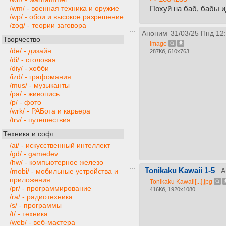
Похуй на баб, бабы и
/wm/ - военная техника и оружие
/wp/ - обои и высокое разрешение
/zog/ - теории заговора
Аноним
31/03/25 Пнд 12
Творчество
image
/de/ - дизайн
287Кб, 610x763
/di/ - столовая
/diy/ - хобби
/izd/ - графомания
/mus/ - музыканты
/pa/ - живопись
/p/ - фото
/wrk/ - РАБота и карьера
/trv/ - путешествия
Техника и софт
/ai/ - искусственный интеллект
/gd/ - gamedev
/hw/ - компьютерное железо
Tonikaku Kawaii 1-5
А
/mobi/ - мобильные устройства и
приложения
Tonikaku Kawaii[...].jpg
/pr/ - программирование
416Кб, 1920x1080
/ra/ - радиотехника
/s/ - программы
/t/ - техника
/web/ - веб-мастера