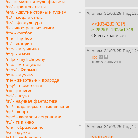
/c/ - комиксы и мультфильмы
/cc/ - криптовалюты
/em/ - другие страны и туризм
Аноним
31/03/25 Пнд 12
/fa/ - мода и стиль
/fiz/ - физкультура
>>1034280 (OP)
/fl/ - иностранные языки
> 282Кб, 1908x1748
/ftb/ - футбол
Очень красивая
/hh/ - hip-hop
/hi/ - история
/me/ - медицина
Аноним
31/03/25 Пнд 12
/mg/ - магия
.jpg
/mlp/ - my little pony
1638Кб, 3200x2800
/mo/ - мотоциклы
/mov/ - Фильмы
/mu/ - музыка
/ne/ - животные и природа
/psy/ - психология
/re/ - религия
/sci/ - наука
/sf/ - научная фантастика
/sn/ - паранормальные явления
/sp/ - спорт
/spc/ - космос и астрономия
/tv/ - тв и кино
Аноним
31/03/25 Пнд 12
/un/ - образование
/w/ - оружие
>>1034285
/wh/ - warhammer