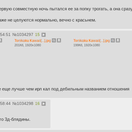
ервую совместную ночь пытался ее за попку трогать, а она сразу
даже не целуются нормально, вечно с красьнем.
:54:51
№
1034297
15
Tonikaku Kawaii[...].jpg
Tonikaku Kawaii[...].jpg
201Кб, 1920x1080
199Кб, 1920x1080
се еще лучше чем ирл кал под дебильным названием отношения
:58:44
№
1034298
16
то 3д-блядины.