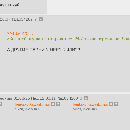
дут нахуй
:28:07
№
1034287
7
>>1034275 →
>Как гг ей внушал, что трахаться 24/7 это не нормально. Даж
А ДРУГИЕ ПАРНИ У НЕЁ1 БЫЛИ??
ноним
31/03/25 Пнд 12:30:11
№
1034289
8
Tonikaku Kawaii[...].jpg
Tonikaku Kawaii[...].jpg
247Кб, 1920x1080
231Кб, 1920x1080