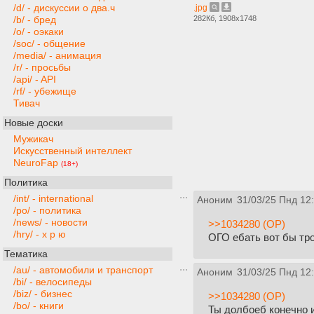
/d/ - дискуссии о два.ч
.jpg
282Кб, 1908x1748
/b/ - бред
/o/ - оэкаки
/soc/ - общение
/media/ - анимация
/r/ - просьбы
/api/ - API
/rf/ - убежище
Тивач
Новые доски
Мужикач
Искусственный интеллект
NeuroFap
(18+)
Политика
/int/ - international
Аноним
31/03/25 Пнд 12
/po/ - политика
/news/ - новости
>>1034280 (OP)
/hry/ - х р ю
ОГО ебать вот бы тро
Тематика
/au/ - автомобили и транспорт
Аноним
31/03/25 Пнд 12
/bi/ - велосипеды
/biz/ - бизнес
>>1034280 (OP)
/bo/ - книги
Ты долбоеб конечно и 