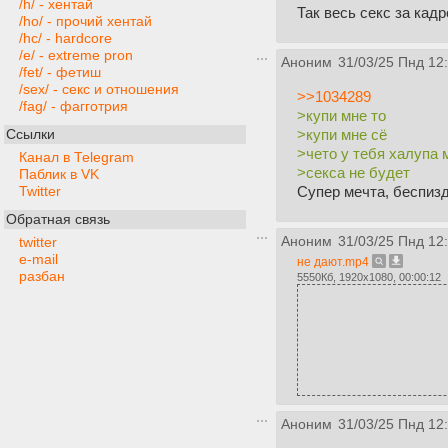
/h/ - хентай
Так весь секс за кад
/ho/ - прочий хентай
/hc/ - hardcore
/e/ - extreme pron
Аноним
31/03/25 Пнд 12
/fet/ - фетиш
/sex/ - секс и отношения
>>1034289
/fag/ - фагготрия
>купи мне то
>купи мне сё
Ссылки
>чето у тебя халупа
Канал в Telegram
>секса не будет
Паблик в VK
Супер мечта, беспиз
Twitter
Обратная связь
Аноним
31/03/25 Пнд 12
twitter
e-mail
не дают.mp4
разбан
5550Кб, 1920x1080, 00:00:12
Аноним
31/03/25 Пнд 12