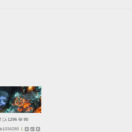
2
1296
90
№
1034280
1