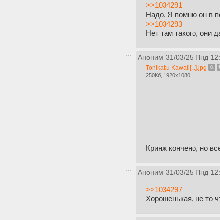
>>1034291
Надо. Я помню он в п
>>1034293
Нет там такого, они 
Аноним
31/03/25 Пнд 12
Tonikaku Kawaii[...].jpg
250Кб, 1920x1080
Кринж кончено, но в
Аноним
31/03/25 Пнд 12
>>1034297
Хорошенькая, не то ч