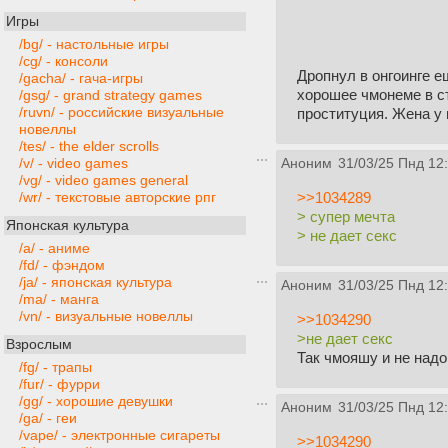
Игры
/bg/ - настольные игры
/cg/ - консоли
Дропнул в онгоинге е
/gacha/ - гача-игры
хорошее чмонеме в ст
/gsg/ - grand strategy games
/ruvn/ - российские визуальные
проституция. Жена у 
новеллы
/tes/ - the elder scrolls
/v/ - video games
Аноним
31/03/25 Пнд 12
/vg/ - video games general
>>1034289
/wr/ - текстовые авторские рпг
> супер мечта
Японская культура
> не дает секс
/a/ - аниме
/fd/ - фэндом
/ja/ - японская культура
Аноним
31/03/25 Пнд 12
/ma/ - манга
/vn/ - визуальные новеллы
>>1034290
>не дает секс
Взрослым
Так чмояшу и не надо
/fg/ - трапы
/fur/ - фурри
/gg/ - хорошие девушки
Аноним
31/03/25 Пнд 12
/ga/ - геи
/vape/ - электронные сигареты
>>1034290