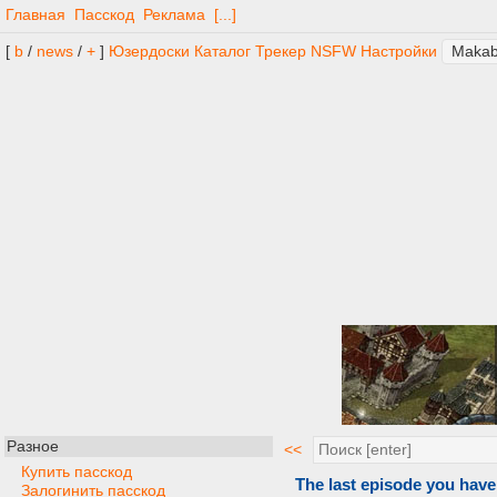
Главная
Пасскод
Реклама
[...]
[
b
/
news
/
+
]
Юзердоски
Каталог
Трекер
NSFW
Настройки
Разное
<<
Купить пасскод
The last episode you have
Залогинить пасскод