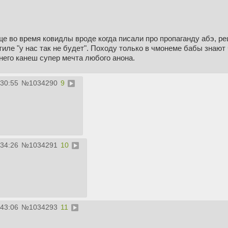
ще во время ковидлы вроде когда писали про пропаганду абэ, ре
иле "у нас так не будет". Походу только в чмонеме бабы знают 
него канеш супер мечта любого анона.
:30:55
№
1034290
9
:34:26
№
1034291
10
:43:06
№
1034293
11