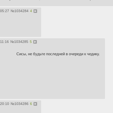
:05:27
№
1034284
4
:11:16
№
1034285
5
Сисы, не будьте последней в очереди к чедику.
:20:10
№
1034286
6