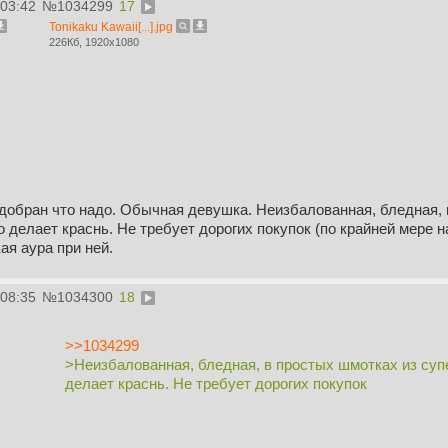
:03:42
№
1034299
17
Tonikaku Kawaii[...].jpg
226Кб, 1920x1080
добран что надо. Обычная девушка. Неизбалованная, бледная, в
о делает краснь. Не требует дорогих покупок (по крайней мере 
ая аура при ней.
:08:35
№
1034300
18
>>1034299
>Неизбалованная, бледная, в простых шмотках из супе
делает краснь. Не требует дорогих покупок