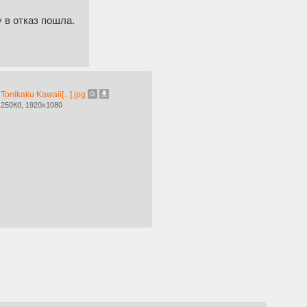
 в отказ пошла.
Tonikaku Kawaii[...].jpg
250Кб, 1920x1080