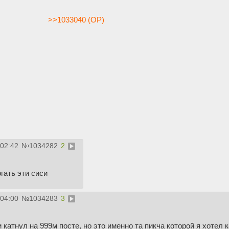
>>1033040 (OP)
:02:42
№
1034282
2
гать эти сиси
:04:00
№
1034283
3
катнул на 999м посте, но это именно та пикча которой я хотел к