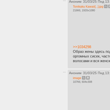
Аноним
31/03/25 Пнд 13
Tonikaku Kawaii[...].jpg
216Кб, 1920x1080
>>1034298
Образ жены здесь по
оргомных сисек, част
волосами и вся женск
Аноним
31/03/25 Пнд 13
image
107Кб, 604x308