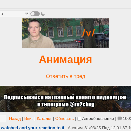
Анимация
Ответить в тред
Назад
|
Вниз
|
Каталог
|
Обновить
|
Автообновление
|
100
 watched and your reaction to it
Аноним
31/03/25 Пнд 12:01:37