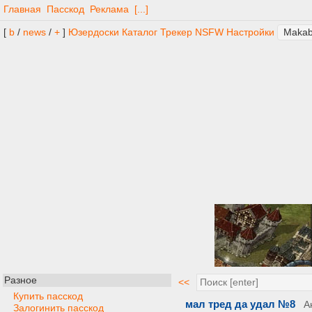
Главная
Пасскод
Реклама
[...]
[
b
/
news
/
+
]
Юзердоски
Каталог
Трекер
NSFW
Настройки
Разное
<<
Купить пасскод
мал тред да удал №8
А
Залогинить пасскод