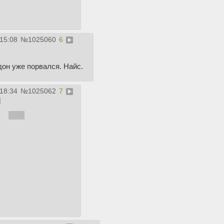
:15:08
№
1025060
6
дон уже порвался. Найс.
:18:34
№
1025062
7
хихи