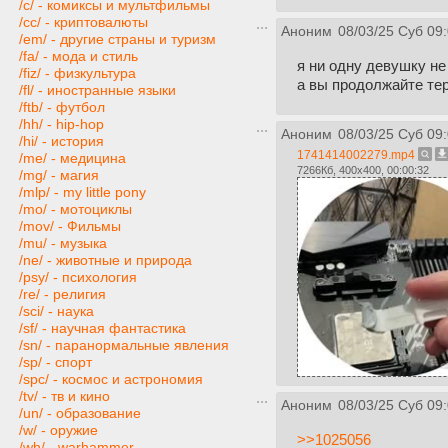
/c/ - комиксы и мультфильмы
/cc/ - криптовалюты
Аноним
08/03/25 Суб 09
/em/ - другие страны и туризм
/fa/ - мода и стиль
я ни одну девушку не
/fiz/ - физкультура
а вы продолжайте те
/fl/ - иностранные языки
/ftb/ - футбол
/hh/ - hip-hop
Аноним
08/03/25 Суб 09
/hi/ - история
1741414002279.mp4
/me/ - медицина
7266Кб, 400x400, 00:00:32
/mg/ - магия
/mlp/ - my little pony
/mo/ - мотоциклы
/mov/ - Фильмы
/mu/ - музыка
/ne/ - животные и природа
/psy/ - психология
/re/ - религия
/sci/ - наука
/sf/ - научная фантастика
/sn/ - паранормальные явления
/sp/ - спорт
/spc/ - космос и астрономия
/tv/ - тв и кино
Аноним
08/03/25 Суб 09
/un/ - образование
/w/ - оружие
>>1025056
/wh/ - warhammer