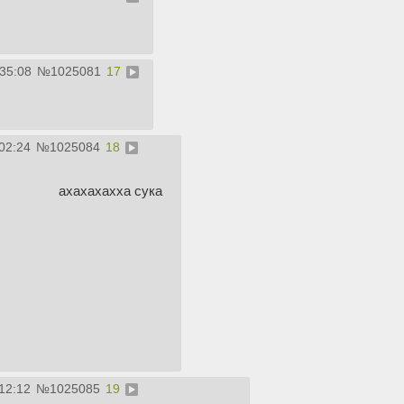
:35:08
№
1025081
17
02:24
№
1025084
18
ахахахахха сука
12:12
№
1025085
19