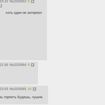
:19:10
№
1025063
8
хоть один не затерпел
:21:56
№
1025064
9
:23:03
№
1025065
10
нь терпеть будешь, чушня.