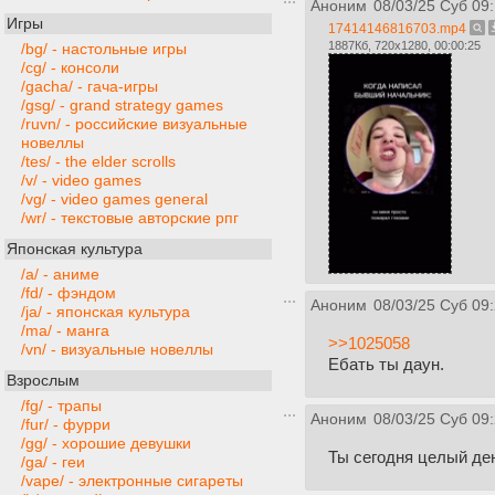
Аноним
08/03/25 Суб 09
Игры
17414146816703.mp4
1887Кб, 720x1280, 00:00:25
/bg/ - настольные игры
/cg/ - консоли
/gacha/ - гача-игры
/gsg/ - grand strategy games
/ruvn/ - российские визуальные
новеллы
/tes/ - the elder scrolls
/v/ - video games
/vg/ - video games general
/wr/ - текстовые авторские рпг
Японская культура
/a/ - аниме
/fd/ - фэндом
Аноним
08/03/25 Суб 09
/ja/ - японская культура
/ma/ - манга
>>1025058
/vn/ - визуальные новеллы
Ебать ты даун.
Взрослым
/fg/ - трапы
Аноним
08/03/25 Суб 09
/fur/ - фурри
/gg/ - хорошие девушки
Ты сегодня целый де
/ga/ - геи
/vape/ - электронные сигареты