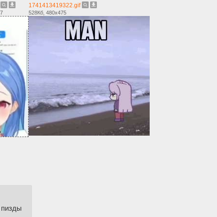
1741413419322.gif
07
528Кб, 480x475
а пизды