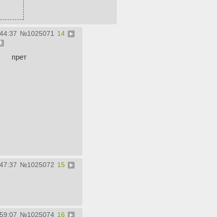
:44:37
№
1025071
14
прет
:47:37
№
1025072
15
:59:07
№
1025074
16