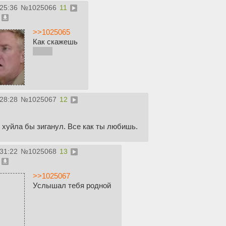
:25:36
№
1025066
11
>>1025065
Как скажешь
терпи
:28:28
№
1025067
12
 хуйла бы зиганул. Все как ты любишь.
:31:22
№
1025068
13
>>1025067
Услышал тебя родной