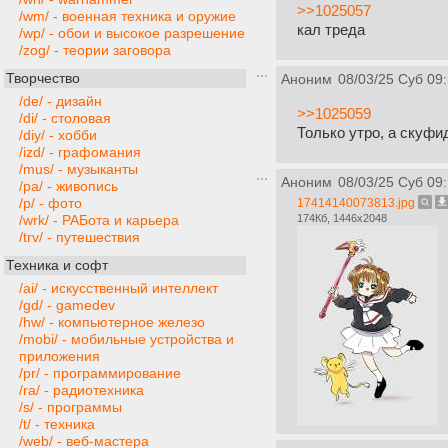
>>1025057
/wm/ - военная техника и оружие
кал треда
/wp/ - обои и высокое разрешение
/zog/ - теории заговора
Творчество
Аноним
08/03/25 Суб 09
/de/ - дизайн
>>1025059
/di/ - столовая
Только утро, а скуфи
/diy/ - хобби
/izd/ - графомания
/mus/ - музыканты
Аноним
08/03/25 Суб 09
/pa/ - живопись
/p/ - фото
17414140073813.jpg
174Кб, 1446x2048
/wrk/ - РАБота и карьера
/trv/ - путешествия
Техника и софт
/ai/ - искусственный интеллект
/gd/ - gamedev
/hw/ - компьютерное железо
/mobi/ - мобильные устройства и
приложения
/pr/ - программирование
/ra/ - радиотехника
/s/ - программы
/t/ - техника
/web/ - веб-мастера