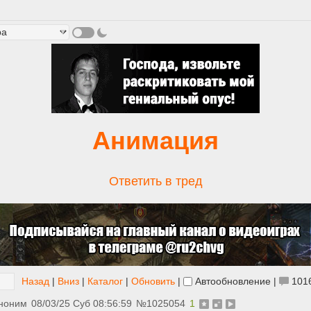
Анимация
Ответить в тред
Назад
|
Вниз
|
Каталог
|
Обновить
|
Автообновление
|
101
ноним
08/03/25 Суб 08:56:59
№
1025054
1