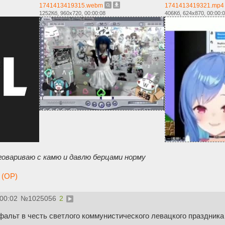
1741413419315.webm
1741413419321.mp4
1252Кб, 960x720, 00:00:08
406Кб, 624x870, 00:00:
зговариваю с камю и давлю берцами норму
 (OP)
:00:02
№
1025056
2
фальт в честь светлого коммунистического левацкого праздник