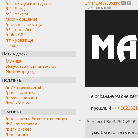
/d/ - дискуссии о два.ч
1741413419305.png
16Кб, 1000x1000
/b/ - бред
/o/ - оэкаки
/soc/ - общение
/media/ - анимация
/r/ - просьбы
/api/ - API
/rf/ - убежище
Тивач
Новые доски
Мужикач
Искусственный интеллект
NeuroFap
(18+)
Политика
/int/ - international
/po/ - политика
в осознанном сне ра
/news/ - новости
/hry/ - х р ю
прошлый -
>>1021621
Тематика
/au/ - автомобили и транспорт
Аноним
08/03/25 Суб 09
/bi/ - велосипеды
/biz/ - бизнес
уму бы втоптать в ас
/bo/ - книги