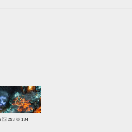
6
293
184