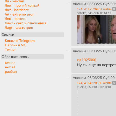
/h/ - хентай
Аноним
08/03/25 Суб 09
/ho/ - прочий хентай
17414147526451.webm
/hc/ - hardcore
5863Кб, 640x356, 00:01:12
/e/ - extreme pron
/fet/ - фетиш
/sex/ - секс и отношения
/fag/ - фагготрия
Ссылки
Канал в Telegram
Паблик в VK
Twitter
Аноним
08/03/25 Суб 09
Обратная связь
>>1025066
twitter
Ну ты еще на портрет
e-mail
разбан
Аноним
08/03/25 Суб 09
17414154320680.webm
1129Кб, 656x480, 00:00:18