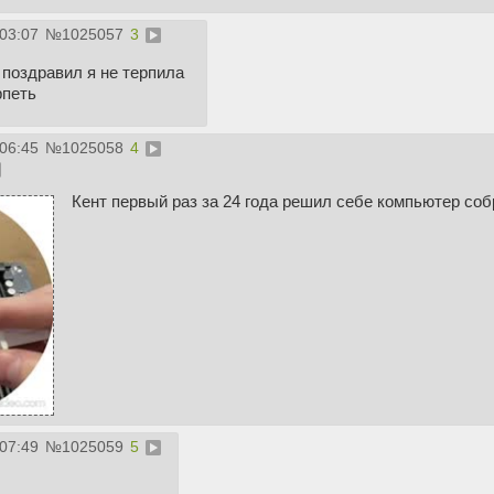
:03:07
№
1025057
3
 поздравил я не терпила
рпеть
:06:45
№
1025058
4
Кент первый раз за 24 года решил себе компьютер соб
:07:49
№
1025059
5