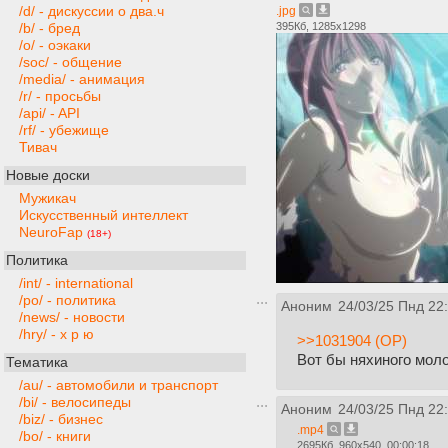
/d/ - дискуссии о два.ч
.jpg
395Кб, 1285x1298
/b/ - бред
/o/ - оэкаки
/soc/ - общение
/media/ - анимация
/r/ - просьбы
/api/ - API
/rf/ - убежище
Тивач
Новые доски
Мужикач
Искусственный интеллект
NeuroFap
(18+)
Политика
/int/ - international
/po/ - политика
Аноним
24/03/25 Пнд 22
/news/ - новости
/hry/ - х р ю
>>1031904 (OP)
Вот бы няхиного мол
Тематика
/au/ - автомобили и транспорт
/bi/ - велосипеды
Аноним
24/03/25 Пнд 22
/biz/ - бизнес
.mp4
/bo/ - книги
2695Кб, 960x540, 00:00:18