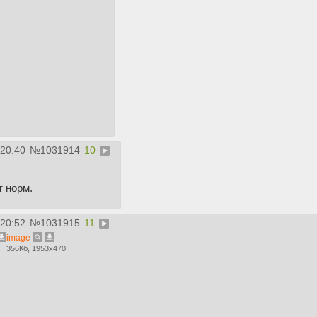
:20:40
№
1031914
10
т норм.
:20:52
№
1031915
11
image
356Кб, 1953x470