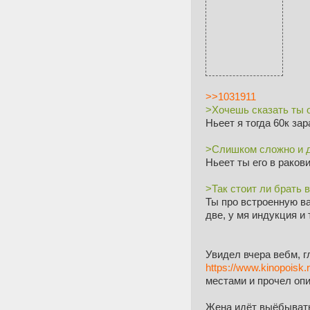
>>1031911
>Хочешь сказать ты 
Ньеет я тогда 60к зар
>Слишком сложно и 
Ньеет ты его в раков
>Так стоит ли брать 
Ты про встроенную в
две, у мя индукция и
Увидел вчера вебм, 
https://www.kinopoisk.
местами и прочел опи
Жена
идёт выёбыват