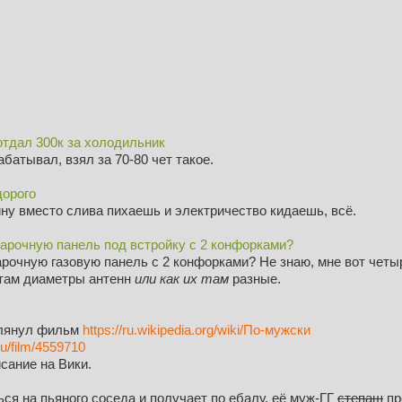
отдал 300к за холодильник
абатывал, взял за 70-80 чет такое.
дорого
ину вместо слива пихаешь и электричество кидаешь, всё.
варочную панель под встройку с 2 конфорками?
арочную газовую панель с 2 конфорками? Не знаю, мне вот чет
 там диаметры антенн
или как их там
разные.
глянул фильм
https://ru.wikipedia.org/wiki/По-мужски
ru/film/4559710
сание на Вики.
ься
на пьяного соседа и получает по ебалу, её муж-ГГ
степаш
пр