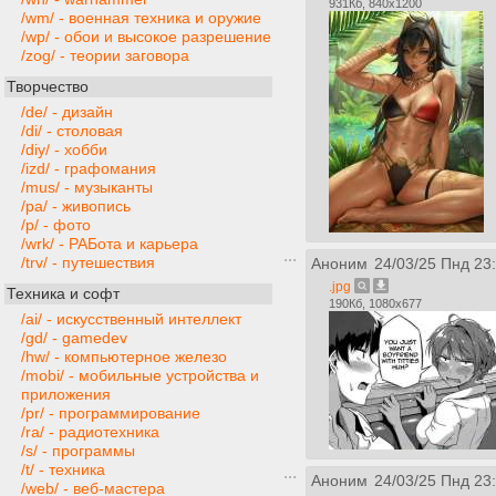
931Кб, 840x1200
/wm/ - военная техника и оружие
/wp/ - обои и высокое разрешение
/zog/ - теории заговора
Творчество
/de/ - дизайн
/di/ - столовая
/diy/ - хобби
/izd/ - графомания
/mus/ - музыканты
/pa/ - живопись
/p/ - фото
/wrk/ - РАБота и карьера
/trv/ - путешествия
Аноним
24/03/25 Пнд 23
.jpg
Техника и софт
190Кб, 1080x677
/ai/ - искусственный интеллект
/gd/ - gamedev
/hw/ - компьютерное железо
/mobi/ - мобильные устройства и
приложения
/pr/ - программирование
/ra/ - радиотехника
/s/ - программы
/t/ - техника
Аноним
24/03/25 Пнд 23
/web/ - веб-мастера