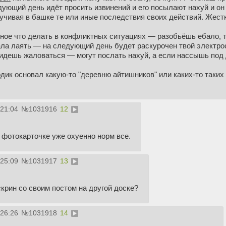
дующий день идёт просить извинений и его посылают нахуй и он 
ручивая в башке те или иные последствия своих действий. Жестк
ное что делать в конфликтных ситуациях — разобьёшь ебало, т
ала лаять — на следующий день будет раскурочен твой электро
идешь жаловаться — могут послать нахуй, а если нассышь под д
дик основал какую-то "деревню айтишников" или каких-то таких
:21:04
№
1031916
12
 фотокарточке уже охуенно норм все.
:25:09
№
1031917
13
крин со своим постом на другой доске?
:26:26
№
1031918
14