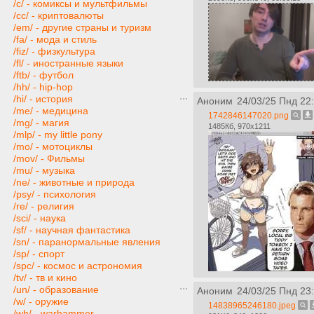
/c/ - комиксы и мультфильмы
/cc/ - криптовалюты
/em/ - другие страны и туризм
/fa/ - мода и стиль
/fiz/ - физкультура
/fl/ - иностранные языки
/ftb/ - футбол
/hh/ - hip-hop
/hi/ - история
Аноним
24/03/25 Пнд 22
/me/ - медицина
1742846147020.png
/mg/ - магия
1485Кб, 970x1211
/mlp/ - my little pony
/mo/ - мотоциклы
/mov/ - Фильмы
/mu/ - музыка
/ne/ - животные и природа
/psy/ - психология
/re/ - религия
/sci/ - наука
/sf/ - научная фантастика
/sn/ - паранормальные явления
/sp/ - спорт
/spc/ - космос и астрономия
/tv/ - тв и кино
/un/ - образование
Аноним
24/03/25 Пнд 23
/w/ - оружие
14838965246180.jpeg
/wh/ - warhammer