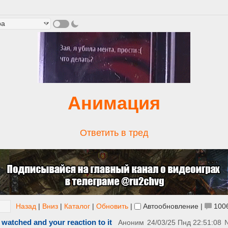
Анимация
Ответить в тред
Назад
|
Вниз
|
Каталог
|
Обновить
|
Автообновление
|
100
 watched and your reaction to it
Аноним
24/03/25 Пнд 22:51:08