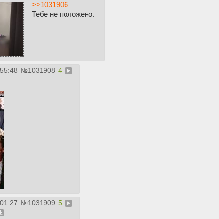
>>1031906
Тебе не положено.
:55:48
№
1031908
4
:01:27
№
1031909
5