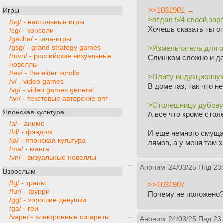
>>1031901 →
Игры
>отдал 5/4 своей зар
/bg/ - настольные игры
Хочешь сказать ты от
/cg/ - консоли
/gacha/ - гача-игры
/gsg/ - grand strategy games
>Измельчитель для от
/ruvn/ - российские визуальные
Слишком сложно и до
новеллы
/tes/ - the elder scrolls
>Плиту индукционную
/v/ - video games
В доме газ, так что 
/vg/ - video games general
/wr/ - текстовые авторские рпг
>Столешницу дубову
Японская культура
А все что кроме сто
/a/ - аниме
/fd/ - фэндом
И еще немного смущае
/ja/ - японская культура
лямов, а у меня там 
/ma/ - манга
/vn/ - визуальные новеллы
Аноним
24/03/25 Пнд 23
Взрослым
/fg/ - трапы
>>1031907
/fur/ - фурри
Почему не положено
/gg/ - хорошие девушки
/ga/ - геи
/vape/ - электронные сигареты
Аноним
24/03/25 Пнд 23