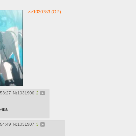
>>1030783 (OP)
:53:27
№
1031906
2
очка
:54:49
№
1031907
3