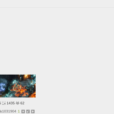
6
1435
62
№
1031904
1