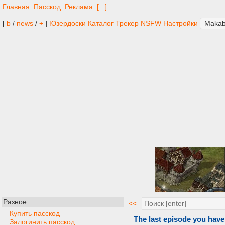
Главная
Пасскод
Реклама
[...]
[
b
/
news
/
+
]
Юзердоски
Каталог
Трекер
NSFW
Настройки
Разное
<<
Купить пасскод
The last episode you have
Залогинить пасскод