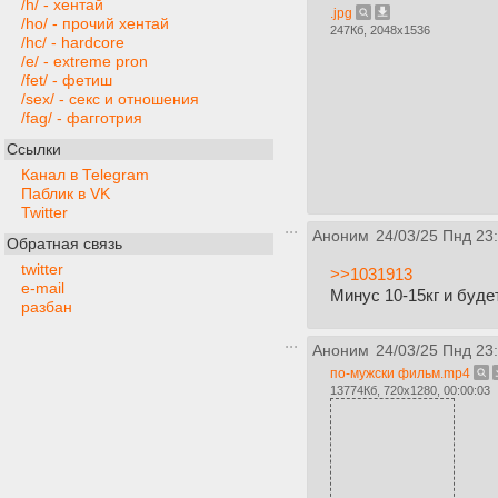
/h/ - хентай
.jpg
/ho/ - прочий хентай
247Кб, 2048x1536
/hc/ - hardcore
/e/ - extreme pron
/fet/ - фетиш
/sex/ - секс и отношения
/fag/ - фагготрия
Ссылки
Канал в Telegram
Паблик в VK
Twitter
Аноним
24/03/25 Пнд 23
Обратная связь
twitter
>>1031913
e-mail
Минус 10-15кг и буде
разбан
Аноним
24/03/25 Пнд 23
по-мужски фильм.mp4
13774Кб, 720x1280, 00:00:03