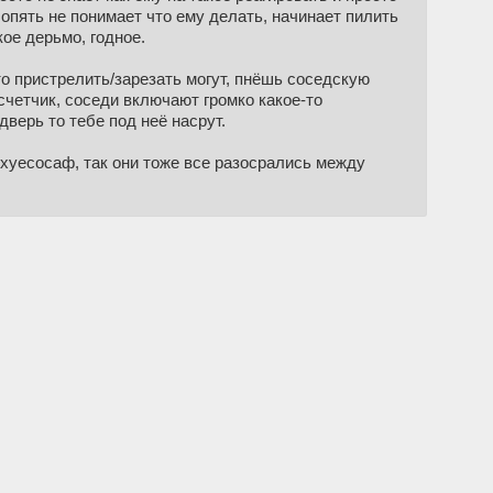
опять не понимает что ему делать, начинает пилить
ое дерьмо, годное.
о пристрелить/зарезать могут, пнёшь соседскую
счетчик, соседи включают громко какое-то
верь то тебе под неё насрут.
 хуесосаф, так они тоже все разосрались между