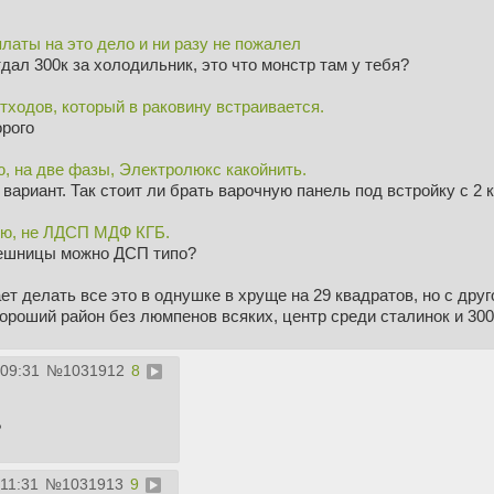
платы на это дело и ни разу не пожалел
дал 300к за холодильник, это что монстр там у тебя?
ходов, который в раковину встраивается.
рого
, на две фазы, Электролюкс какойнить.
не вариант. Так стоит ли брать варочную панель под встройку с 2
ю, не ЛДСП МДФ КГБ.
лешницы можно ДСП типо?
т делать все это в однушке в хруще на 29 квадратов, но с друг
хороший район без люмпенов всяких, центр среди сталинок и 300
:09:31
№
1031912
8
?
:11:31
№
1031913
9