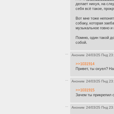
делает нихуя, на сле
себя всё такое, прок
Вот мне тоже непонят
собаку, которая заеб
музыкальное говно и 
Помню, один такой до
собой.
Аноним
24/03/25 Пнд 23
>>1031914
Привет, ты охуел? На
Аноним
24/03/25 Пнд 23
>>1031915
Зачем ты прикрепил с
Аноним
24/03/25 Пнд 23